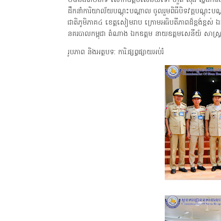
០៨និង៣០នាទី លោកឧត្តមសេនីយ៍ទោ ហួត សុធី ស្នងការនគរ
ដឹកនាំការិយាល័យបណ្ដុះបណ្ដាល ចូលរួមពិធីបិទវគ្គបណ្ដ
ជាតិភូមិភាគ៤ ខេត្តសៀមរាប ក្រោមអធិបតីភាពដ៏ខ្ពង់ខ្ពស់ ឯក
នគរបាលកម្ពុជា តំណាង ឯកឧត្តម នាយឧត្តមសេនីយ៍ សាស្រ្
រូបភាព និងអត្ថបទ: ការិ.ផ្សព្វផ្សាយអប់រំ