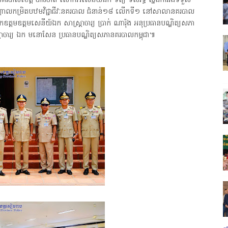
បាលខេត្ត បានចាត់ លោកវរសេនីយ៍ឯក ទិត្យ ទសរិទ្ធ ស្នងការរងទទួល
ុះបណ្ដាលកម្រិតបឋមវិជ្ជាជីវៈនគរបាល ជំនាន់១៨ លើកទី១ នៅសាលានគរបាល
ឧត្តមឧត្តមសេនីយ៍ឯក សាស្រ្តាចារ្យ ប្រាក់ ណារ៉ុង អនុប្រធានបណ្ឌិត្យសភា
តាចារ្យ ឯក មនោសែន ប្រធានបណ្ឌិត្យសភានគរបាលកម្ពុជា៕