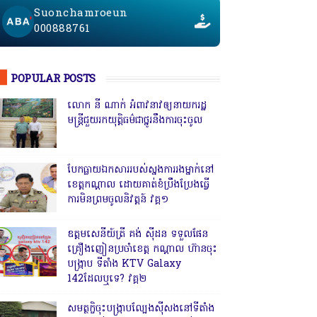
Suonchamroeun
000888761
POPULAR POSTS
លោក នី ណាក់ អំពាវនាវឲ្យនាយករដ្ឋ
មន្ត្រីជួយរកយុត្តិធម៌ជាថ្នូរនឹងការចុះចូល
បែកធ្លាយឯកសាររបស់ស្នងការរងម្នាក់នៅ
ខេត្តកណ្ដាល ដោយគាត់ខំប្រឹងប្រែងធ្វើ
ការមិនព្រមចូលនិវត្តន៍ វគ្គ១
ឧត្តមសេនីយ៍ត្រី គង់ ស៊ីដន ទទួលផែន
គ្រឿងញៀនប្រចាំខេត្ត កណ្តាល ហ៊ានចុះ
បង្ក្រាប ទីតាំង KTV Galaxy
142ដែលឬទេ? វគ្គ២
សមត្ថកិ្ចចុះបង្ក្រាបល្បែងស៊ីសងនៅទីតាំង