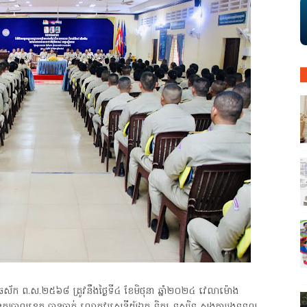
ឆស័ក ព.ស.២៥៦៨ ត្រូវនឹងថ្ងៃទី៤ ខែមិថុនា ឆ្នាំ២០២៤ វេលាម៉ោង