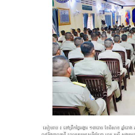
សៀមរាប ៖ នៅព្រឹកថ្ងៃអង្គារ ១៣រោច ខែពិសាខ ឆ្នាំរោង 