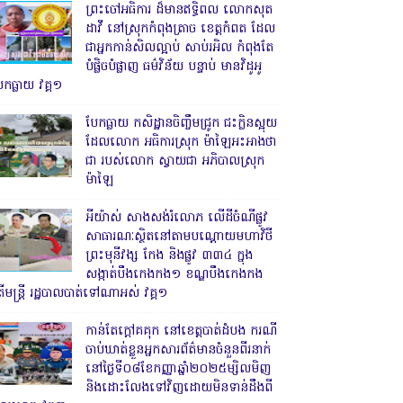
ព្រះចៅអធិការ ដ៏មានឥទ្ធិពល លោកសុត
ដាវី នៅស្រុកកំពុងត្រាច ខេត្តកំពត ដែល
ជាអ្នកកាន់សិលល្អាប់ សាប់រអិល កំពុងតែ
បំផ្លិចបំផ្លាញ ធម៌វិន័យ បន្ទាប់ មានវិដូអូ
ែកធ្លាយ វគ្គ១
បែកធ្លាយ កសិដ្ឋានចិញ្ចឹមជ្រូក ជះក្លិនស្អុយ
ដែលលោក អធិការស្រុក ម៉ាឡៃអះអាងថា
ជា របស់លោក ស្វាយជា អភិបាលស្រុក
ម៉ាឡៃ
អីយ៉ាស់ សាងសង់រំលោភ លើដីចំណីផ្លូវ
សាធារណៈស្ថិតនៅតាមបណ្ដោយមហាវិថី
ព្រះមុនីវង្ស កែង និងផ្លូវ ៣៣៤ ក្នុង
សង្កាត់បឹងកេងកង១ ខណ្ឌបឹងកេងកង
ើមន្ត្រី រដ្ឋបាលបាត់ទៅណាអស់ វគ្គ១
កាន់តែក្តៅគគុក នៅខេត្តបាត់ដំបង ករណី
ចាប់ឃាត់ខ្លួនអ្នកសារព័ត៌មានចំនួនពីរនាក់
នៅថ្ងៃទី០៨ខែកញ្ញាឆ្នាំ២០២៥ម្សិលមិញ
និងដោះលែងទៅវិញដោយមិនទាន់ដឹងពី