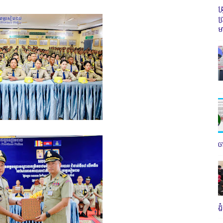
ត
ប
ម
ច
ភ