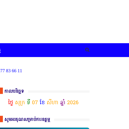
ច
* គេហទំព័រ ស៊ីអេចអធីវីអន
កាលបរិច្ឆេទ
ថ្ងៃ
សុក្រ
ទី
07
ខែ
សីហា
ឆ្នាំ
2026
សូមអរគុណសម្រាប់ការឧត្ថម្ភ