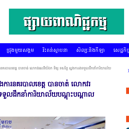
ជ្រុងមួយសង្គម
រិះគន់ស្ថាបនា
សិល្បៈនិងកីឡា
សេដ្ឋកិច្
នគរបាលខេត្ត បានចាត់ លោកវរសេនីយ៍ឯក ទិត្យ ទសរិទ្ធ ស្នងការរងទទួលដឹកនាំការិយាល័យ
នងការនគរបាលខេត្ត បានចាត់ លោកវរ
រងទទួលដឹកនាំការិយាល័យបណ្ដុះបណ្ដាល