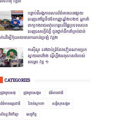
ូលហេតុ វគ្គ៣
បន្ទាប់ពីអង្គភាពសារព័ត៌មានបានផ្សាយ
ចេញនៅថ្ងៃទី៧ខែកញ្ញាឆ្នាំ២០២៥ អ្នកនាំ
ពាក្យកងរាជអាវុធហត្ថលើផ្ទៃប្រទេសបាន
ចេញសេចក្តីបំភ្លឺ ជូនថ្នាក់ដឹកនាំគ្រប់ជាន់
្នាក់ដើម្បីកុំអោយមានការភាន់ច្រឡំ វគ្គ២
កាសុីណូ នៅជាប់ព្រំដែនវៀតណាមច្រក
ស្វាយអាង៉ោង ធ្វើហ្នឹងអនុសាសន៍របស់
សម្ដេច វគ្គ ១
CATEGORIES
ជ្រុងមួយសង្
ជ្រុងមួយសង្គម
ព័ត៌មានជាតិ
ព័ត៌មានអន្តរជាតិ
រិះគន់ស្ថាបនា
សន្តិសុខសង្គម
សិល្បៈនិងកីឡា
សេដ្ឋកិច្ច