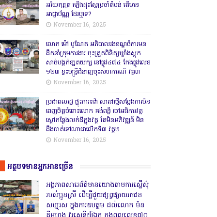
អរិយក្សត្រ ឡើងដុះស្លែប្រចាំតំបន់ តើមាន
អាជ្ញាប័ណ្ណ ដែរឬទេ?
November 16, 2025
លោក ម៉ៅ បូណែត អភិបាលរងខណ្ឌចំការមន
ដឹកនាំក្រុមការងារ ចុះត្រួតពិនិត្យឃ្លាំងស្តុក
សាច់បង្កក់ខា្នតយក្ស នៅផ្លូវ៤៧៤ កែងផ្លូវលេខ
១២៣ ខ្វះមន្ត្រីជំនាញចុះសហការណ៍ វគ្គ៣
November 16, 2025
ប្រជាពលរដ្ឋ ផ្ទុះការតវ៉ា សារជាថ្មីសម្តែងការមិន
ពេញចិត្តចំពោះលោក គង់ពន្លឺ ចៅអធិការវត្ត
ស្ដៅកន្លែងលក់ដីក្នុងវត្ត តែមិនអភិវឌ្ឍន៍ មិន
ដឹងបាត់ទៅណាជាលើកទី៣ វគ្គ២
November 16, 2025
អត្ថបទមានអ្នកអានច្រើន
អង្គភាពសារេព័ត៌មានយោងតាមការស្នើសុំ
របស់ប្អូនស្រី ដើម្បីជួយផ្សព្វផ្សាយរកជន
សប្បុរស ក្នុងការឧបត្ថម ដល់លោក ម៉ន
គឹមហុង វរសេនីយ៍ឯក កងពលលេខ៧០