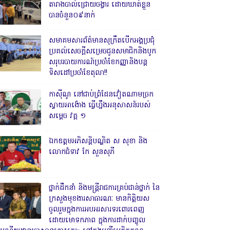
តារាងបាល់ជ្រោយចង្វារ ដោយឃាត់ខ្លួន
បានចំនួន០៩នាក់
សមាគមសារព័ត៌មានសុក្រឹតបើកអង្គប្រជុំ
ប្រគល់សេចក្តីសម្រេចជូនសមាជិកនិងបូក
សរុបរបាយការណ៍ប្រចាំខែកញ្ញានិងបន្ត
ទិសដៅប្រចាំខែតុលា!!
កាសុីណូ នៅជាប់ព្រំដែនវៀតណាមច្រក
ស្វាយអាង៉ោង ធ្វើហ្នឹងអនុសាសន៍របស់
សម្ដេច វគ្គ ១
ឯកឧត្តមអភិសន្តិបណ្ឌិត ស សុខា និង
លោកជំទាវ កែ សួនសុភី
ថ្នាក់ដឹកនាំ និងមន្ត្រីរាជការគ្រប់ជាន់ថ្នាក់ នៃ
ក្រសួងមុខងារសាធារណៈ មានកិត្តិយស
ចូលរួមក្នុងការអបអរសារទរពោរពេញ
ដោយមោទកភាព ក្នុងការដាក់បញ្ចូល