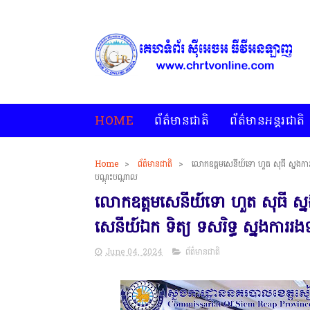
HOME
ព័ត៌មានជាតិ
ព័ត៌មានអន្តរជាតិ
Home
>
ព័ត៌មានជាតិ
>
លោកឧត្តមសេនីយ៍ទោ ហួត សុធី ស្នងការ
បណ្ដុះបណ្ដាល
លោកឧត្តមសេនីយ៍ទោ ហួត សុធី ស្
សេនីយ៍ឯក ទិត្យ ទសរិទ្ធ ស្នងការ
June 04, 2024
ព័ត៌មានជាតិ