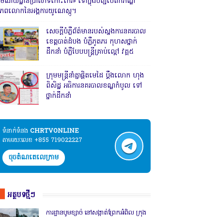
រមណីយដ្ឋានប្រាសាទកោះកេរ» ទៅក្នុងបញ្ជីបេតិកភណ្ឌ
ិភពលោកនៃអង្គការយូណេស្កូ។
សេចក្តីបំភ្លឺព័ត៌មានរបស់ស្នងការនគរបាល
ខេត្តបាត់ដំបង បំភ្លឺភូតភរ កុហសថ្នាក់
ដឹកនាំ បំភ្លឺបែបបន្ត្រីគ្រាប់ល្ពៅ វគ្គ៥
ក្រុមមន្ត្រីនាំគ្នាផ្ដិតមេដៃ ប្ដឹងលោក ហុង
ពិសិដ្ឋ អធិការនគរបាលខណ្ឌកំបូល ទៅ
ថ្នាក់ដឹកនាំ
ទំនាក់ទំនង​​
CHRTVONLINE
តាមរយៈលេខ +855 719022227
ចុចតំណតេលេក្រាម
អត្ថបទថ្មីៗ
ការដ្ឋានបូមខ្សាច់ នៅសង្កាត់ព្រែកអំពិល ក្រុង