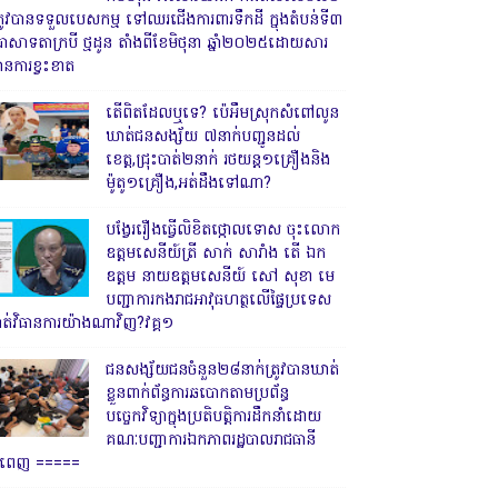
្រូវបានទទួលបេសកម្ម ទៅឈរជើងការពារទឹកដី ក្នុងតំបន់ទី៣
្រាសាទតាក្របី ថ្មដូន តាំងពីខែមិថុនា ឆ្នាំ២០២៥ដោយសារ
ានការខ្វះខាត
តើពិតដែលឬទេ? ប៉េអឹមស្រុកសំពៅលូន
ឃាត់ជនសង្ស័យ ៧នាក់បញ្ជូនដល់
ខេត្ត,ជ្រុះបាត់២នាក់ រថយន្ត១គ្រឿងនិង
ម៉ូតូ១គ្រឿង,អត់ដឹងទៅណា?
បង្វែររឿងធ្វើលិខិតថ្កោលទោស ចុះលោក
ឧត្តមសេនីយ៍ត្រី សាក់ សារាំង តើ ឯក
ឧត្តម នាយឧត្តមសេនីយ៍ សៅ សុខា មេ
បញ្ជាការកងរាជអាវុធហត្ថលើផ្ទៃប្រទេស
ាត់វិធានការយ៉ាងណាវិញ?វគ្គ១
ជនសង្ស័យជនចំនួន២៨នាក់ត្រូវបានឃាត់
ខ្លួនពាក់ព័ន្ធការឆបោកតាមប្រព័ន្ធ
បច្ចេកវិទ្យាក្នុងប្រតិបត្តិការដឹកនាំដោយ
គណៈបញ្ជាការឯកភាពរដ្ឋបាលរាជធានី
្នំពេញ ‎=====