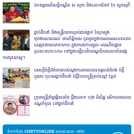
ឯកឧត្តមអភិសន្តិបណ្ឌិត ស សុខា និងលោកជំទាវ កែ សួនសុភី
ថ្នាក់ដឹកនាំ និងមន្ត្រីរាជការគ្រប់ជាន់ថ្នាក់ នៃក្រសួង
មុខងារសាធារណៈ មានកិត្តិយស ចូលរួមក្នុងការអបអរសារទរពោរ
ពេញដោយមោទកភាព ក្នុងការដាក់បញ្ចូល «រមណីយដ្ឋាន
ប្រាសាទកោះកេរ» ទៅក្នុងបញ្ជីបេតិកភណ្ឌពិភពលោកនៃអង្គ
ការយូណេស្កូ។
សេចក្តីបំភ្លឺព័ត៌មានរបស់ស្នងការនគរបាលខេត្តបាត់ដំបង បំភ្លឺ
ភូតភរ កុហសថ្នាក់ដឹកនាំ បំភ្លឺបែបបន្ត្រីគ្រាប់ល្ពៅ វគ្គ៥
ក្រុមមន្ត្រីនាំគ្នាផ្ដិតមេដៃ ប្ដឹងលោក ហុង ពិសិដ្ឋ អធិការនគរបាល
ខណ្ឌកំបូល ទៅថ្នាក់ដឹកនាំ
ទំនាក់ទំនង​​
CHRTVONLINE
តាមរយៈលេខ +855