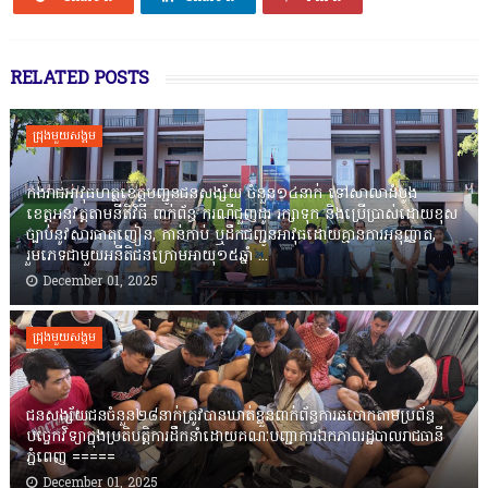
RELATED POSTS
ជ្រុងមួយសង្គម
កងរាជឣាវុធហត្ថខេត្តបញ្ជូនជនសង្ស័យ ចំនួន១៤នាក់ ទៅសាលាដំបូង
ខេត្តឣនុវត្តតាមនីតិវិធី ពាក់ព័ន្ធ ករណីជួញដូរ រក្សាទុក និងប្រើប្រាស់ដោយខុស
ច្បាប់នូវសារធាតុញៀន, កាន់កាប់ ឬដឹកជញ្ជូនអាវុធដោយគ្មានការអនុញ្ញាត,
រួមភេទជាមួយអនីតិជនក្រោមអាយុ១៥ឆ្នាំ ...
December 01, 2025
ជ្រុងមួយសង្គម
ជនសង្ស័យជនចំនួន២៨នាក់ត្រូវបានឃាត់ខ្លួនពាក់ព័ន្ធការឆបោកតាមប្រព័ន្ធ
បច្ចេកវិទ្យាក្នុងប្រតិបត្តិការដឹកនាំដោយគណៈបញ្ជាការឯកភាពរដ្ឋបាលរាជធានី
ភ្នំពេញ ‎=====
December 01, 2025