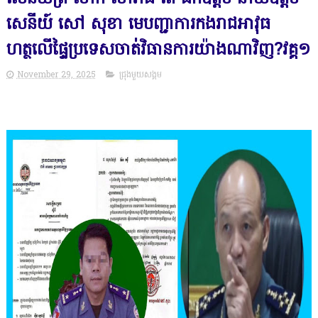
សេនីយ៍ សៅ សុខា មេបញ្ជាការកងរាជអាវុធ
ហត្ថលើផ្ទៃប្រទេសចាត់វិធានការយ៉ាងណាវិញ?វគ្គ១
November 29, 2025
ជ្រុងមួយសង្គម