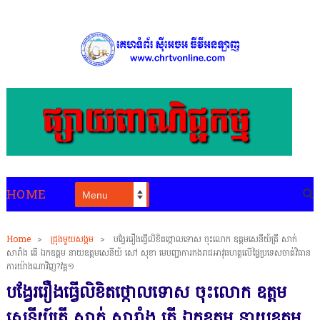
HOME
Home
>
ជ្រុងមួយសង្គម
>
បង្វែររឿងធ្វើលិខិតថ្កោលទោស ចុះលោក ឧត្តមសេនីយ៍ត្រី សាក់
សារាំង តើ ឯកឧត្តម នាយឧត្តមសេនីយ៍ សៅ សុខា មេបញ្ជាការកងរាជអាវុធហត្ថលើផ្ទៃប្រទេសចាត់វិធាន
ការយ៉ាងណាវិញ?វគ្គ១
បង្វែររឿងធ្វើលិខិតថ្កោលទោស ចុះលោក ឧត្តម
សេនីយ៍ត្រី សាក់ សារាំង តើ ឯកឧត្តម នាយឧត្តម