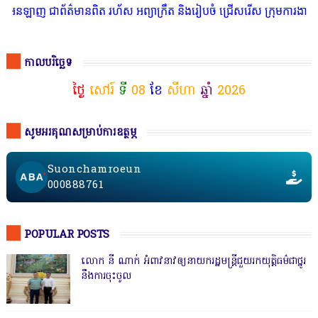
 ជាព័ត៌មានពិត រហ័ស អព្យាក្រឹត និងរៀបចំ ជ្រើសរើស ក្រុមការងារ នៅតាមប
កាលបរិច្ឆេទ
ថ្ងៃ
សៅរ៍
ទី
08
ខែ
សីហា
ឆ្នាំ
2026
សូមអរគុណសម្រាប់ការឧត្ថម្ភ
Suonchamroeun
000888761
POPULAR POSTS
លោក នី ណាក់ អំពាវនាវឲ្យនាយករដ្ឋមន្ត្រីជួយរកយុត្តិធម៌ជាថ្នូរ
នឹងការចុះចូល