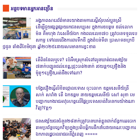
អត្ថបទមានអ្នកអានច្រើន
អង្គភាពសារេព័ត៌មានយោងតាមការស្នើសុំរបស់ប្អូនស្រី
ដើម្បីជួយផ្សព្វផ្សាយរកជនសប្បុរស ក្នុងការឧបត្ថម ដល់លោក
ម៉ន គឹមហុង វរសេនីយ៍ឯក កងពលលេខ៧០ ត្រូវបានទទួលបេ
សកម្ម ទៅឈរជើងការពារទឹកដី ក្នុងតំបន់ទី៣ ប្រាសាទតាក្របី
ថ្មដូន តាំងពីខែមិថុនា ឆ្នាំ២០២៥ដោយសារមានការខ្វះខាត
តើពិតដែលឬទេ? ប៉េអឹមស្រុកសំពៅលូនឃាត់ជនសង្ស័យ
៧នាក់បញ្ជូនដល់ខេត្ត,ជ្រុះបាត់២នាក់ រថយន្ត១គ្រឿងនិង
ម៉ូតូ១គ្រឿង,អត់ដឹងទៅណា?
បង្វែររឿងធ្វើលិខិតថ្កោលទោស ចុះលោក ឧត្តមសេនីយ៍ត្រី
សាក់ សារាំង តើ ឯកឧត្តម នាយឧត្តមសេនីយ៍ សៅ សុខា មេ
បញ្ជាការកងរាជអាវុធហត្ថលើផ្ទៃប្រទេសចាត់វិធានការយ៉ាងណា
វិញ?វគ្គ១
ជនសង្ស័យជនចំនួន២៨នាក់ត្រូវបានឃាត់ខ្លួនពាក់ព័ន្ធការឆបោក
តាមប្រព័ន្ធបច្ចេកវិទ្យាក្នុងប្រតិបត្តិការដឹកនាំដោយគណៈបញ្ជាការ
ឯកភាពរដ្ឋបាលរាជធានីភ្នំពេញ ‎=====