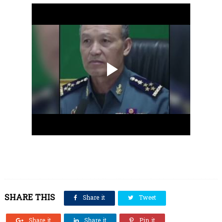
SHARE THIS
Share it
Tweet
Share it
Share it
Pin it