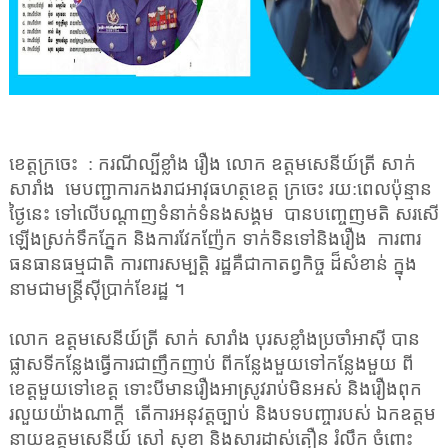
ខេត្តក្រចេះ
:
ករណីល្បីខ្លាំង រឿង លោក ឧត្តមសេនីយ៍ត្រី សាក់
សារាំង
មេបញ្ជាការកងរាជអាវុធហត្ថខេត្ត ក្រចេះ រយ
:
ពេលប៉ុន្មាន
ថ្ងៃនេះ ទៅលើបណ្តាញទំនាក់ទំនងសង្គម
បានបញ្ចេញមតិ សរសើ
ឡើងស្រក់ទឹកភ្នែក និងការវែកញ៉ែក ទាក់ទិនទៅនិងរឿង
ការពារ
ធនធានធម្មជាតិ ការពារសម្បត្តិ រដ្ឋគឺជាកាតព្វកិច្ច ដ៏សំខាន់ ក្នុង
នាមជាមន្ត្រីស៊ីប្រាក់ខែរដ្ឋ ។
លោក ឧត្តមសេនីយ៍ត្រី សាក់ សារាំង បុរសខ្លាំងប្រចាំអាស៊ី បាន
ផ្លាសទីកន្លែងធ្វើការជាញឹកញាប់ ពីកន្លែងមួយទៅកន្លែងមួយ ពី
ខេត្តមួយទៅខេត្ត ទោះបីមានរឿងអាស្រូវរាប់មិនអស់ និងរឿងពុក
រលួយយ៉ាងណាក្តី
តើការអនុវត្តច្បាប់ និងបទបញ្ចារបស់ ឯកឧត្តម
នាយឧត្តមសេនីយ៍ សៅ សុខា និងសារដាស់តឿន រំលឹក ចំពោះ