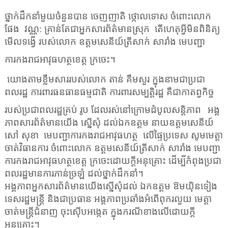
ថ្នាក់ដឹកនាំមួយចំនួនបាន ចេញញាតិ ថ្កោលទោស ចំពោះលោក
ផែង
វណ្ណ: គ្រាន់តែជាអ្នកសារព័ត៌មានស្រុក
តើហេតុអ្វីមិនពិនិត្យ
មើលទង្វើ របស់លោក ឧត្តមសេនីយ៍ត្រីសាក់ សារាំង មេបញ្ជា
ការកងរាជអាវុធហត្ថខេត្ត ក្រចេះ
។
យោងតាមខ្លឹមសាររបស់លោក តាន់ គឹមសួរ ក្នុងនាមជាប្រជា
ពលរដ្ឋ ការពារធនធានធម្មជាតិ ការពារសម្បត្តិរដ្ឋ គឺជាកាតព្វកិច្ច
របស់ប្រជាពលរដ្ឋគ្រប់ រូប ដែលរស់នៅក្រោមដំបូលសន្តិភាព
អង្គ
ភាពសារព័ត៌មានយើង ស្នើសុំ ដល់ឯកឧត្តម នាយឧត្តមសេនីយ៍
សៅ សុខា
មេបញ្ជាការកងរាជអាវុធហត្ថ
លើផ្ទៃប្រទេស សូមមេត្តា
ចាត់វិធានការ ចំពោះលោក ឧត្តមសេនីយ៍ត្រីសាក់ សារាំង មេបញ្ជា
ការកងរាជអាវុធហត្ថខេត្ត ក្រចេះដោយក្តីអនុគ្រោះ ដើម្បីកំពុងប្រជា
ពលរដ្ឋមានការភាន់ច្រឡំ ដល់ថ្នាក់ដឹកនាំ។
អង្គភាពអ្នកសារព័ត៌មានយើងស្នើសុំដល់ ឯកឧត្តម ឱមយ៉ិនទៀង
ទេសរដ្ឋមន្ដ្រី និងជាប្រធាន អង្គភាពប្រឆាំងអំពើពុករលួយ មេត្តា
ចាត់មន្ត្រីជំនាញ ចុះស៊ើបអង្កេត ក្នុងករណីខាងលើដោយក្តី
អនុគ្រោះ។