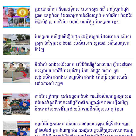
ព្រះចៅអធិការ ដ៏មានឥទ្ធិពល លោកសុត ដាវី នៅស្រុកកំពុង
ត្រាច ខេត្តកំពត ដែលជាអ្នកកាន់សិលល្អាប់ សាប់រអិល កំពុងតែ
បំផ្លិចបំផ្លាញ ធម៌វិន័យ បន្ទាប់ មានវិដូអូ បែកធ្លាយ វគ្គ១
បែកធ្លាយ កសិដ្ឋានចិញ្ចឹមជ្រូក ជះក្លិនស្អុយ ដែលលោក អធិការ
ស្រុក ម៉ាឡៃអះអាងថាជា របស់លោក ស្វាយជា អភិបាលស្រុក
ម៉ាឡៃ
អីយ៉ាស់ សាងសង់រំលោភ លើដីចំណីផ្លូវសាធារណៈស្ថិតនៅតាម
បណ្ដោយមហាវិថីព្រះមុនីវង្ស កែង និងផ្លូវ ៣៣៤ ក្នុង
សង្កាត់បឹងកេងកង១ ខណ្ឌបឹងកេងកង តើមន្ត្រី រដ្ឋបាលបាត់
ទៅណាអស់ វគ្គ១
កាន់តែក្តៅគគុក នៅខេត្តបាត់ដំបង ករណីចាប់ឃាត់ខ្លួនអ្នកសារ
ព័ត៌មានចំនួនពីរនាក់នៅថ្ងៃទី០៨ខែកញ្ញាឆ្នាំ២០២៥ម្សិលមិញ
និងដោះលែងទៅវិញដោយមិនទាន់ដឹងពីមូលហេតុ វគ្គ៣
បន្ទាប់ពីអង្គភាពសារព័ត៌មានបានផ្សាយចេញនៅថ្ងៃទី៧ខែកញ្ញា
ឆ្នាំ២០២៥ អ្នកនាំពាក្យកងរាជអាវុធហត្ថលើផ្ទៃប្រទេសបានចេញ