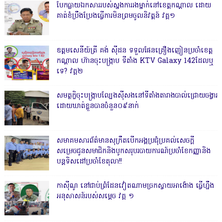
បែកធ្លាយឯកសាររបស់ស្នងការរងម្នាក់នៅខេត្តកណ្ដាល ដោយ
គាត់ខំប្រឹងប្រែងធ្វើការមិនព្រមចូលនិវត្តន៍ វគ្គ១
ឧត្តមសេនីយ៍ត្រី គង់ ស៊ីដន ទទួលផែនគ្រឿងញៀនប្រចាំខេត្ត
កណ្តាល ហ៊ានចុះបង្ក្រាប ទីតាំង KTV Galaxy 142ដែលឬ
ទេ? វគ្គ២
សមត្ថកិ្ចចុះបង្ក្រាបល្បែងស៊ីសងនៅទីតាំងតារាងបាល់ជ្រោយចង្វារ
ដោយឃាត់ខ្លួនបានចំនួន០៩នាក់
សមាគមសារព័ត៌មានសុក្រឹតបើកអង្គប្រជុំប្រគល់សេចក្តី
សម្រេចជូនសមាជិកនិងបូកសរុបរបាយការណ៍ប្រចាំខែកញ្ញានិង
បន្តទិសដៅប្រចាំខែតុលា!!
កាសុីណូ នៅជាប់ព្រំដែនវៀតណាមច្រកស្វាយអាង៉ោង ធ្វើហ្នឹង
អនុសាសន៍របស់សម្ដេច វគ្គ ១