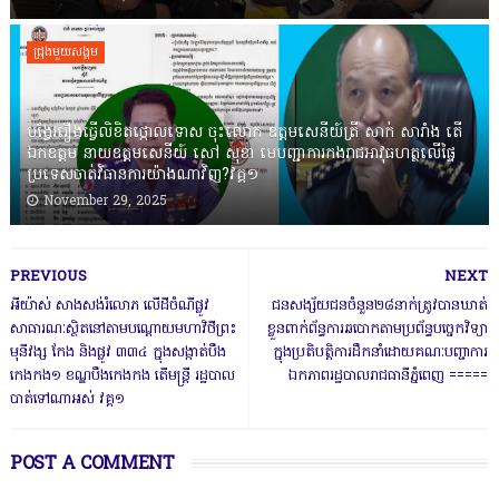
ជ្រុងមួយសង្គម
បង្វែររឿងធ្វើលិខិតថ្កោលទោស ចុះលោក ឧត្តមសេនីយ៍ត្រី សាក់ សារាំង តើ
ឯកឧត្តម នាយឧត្តមសេនីយ៍ សៅ សុខា មេបញ្ជាការកងរាជអាវុធហត្ថលើផ្ទៃ
ប្រទេសចាត់វិធានការយ៉ាងណាវិញ?វគ្គ១
November 29, 2025
PREVIOUS
NEXT
អីយ៉ាស់ សាងសង់រំលោភ លើដីចំណីផ្លូវ
ជនសង្ស័យជនចំនួន២៨នាក់ត្រូវបានឃាត់
សាធារណៈស្ថិតនៅតាមបណ្ដោយមហាវិថីព្រះ
ខ្លួនពាក់ព័ន្ធការឆបោកតាមប្រព័ន្ធបច្ចេកវិទ្យា
មុនីវង្ស កែង និងផ្លូវ ៣៣៤ ក្នុងសង្កាត់បឹង
ក្នុងប្រតិបត្តិការដឹកនាំដោយគណៈបញ្ជាការ
កេងកង១ ខណ្ឌបឹងកេងកង តើមន្ត្រី រដ្ឋបាល
ឯកភាពរដ្ឋបាលរាជធានីភ្នំពេញ ‎=====
បាត់ទៅណាអស់ វគ្គ១
POST A COMMENT