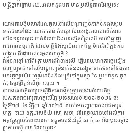
មន្ត្រីថ្នាក់ក្រោម រយ
:
ពេលកន្លងមក មានប្រសិទ្ធភាពដែរឬទេ?
យោងតាមខ្លឹមសារដែលផុសទៅលើបណ្តាញទំនាក់ទំនងសង្គម
ទាក់ទិនទៅនិង លោក តាន់ គឹមសួរ ដែលអង្គភាពសារព័ត៌មាន
យើងទទួលបាន ទាក់ទិនទៅនិងបទល្មើសព្រៃឈើ កាប់បំផ្លាញ
ធនធានធម្មជាតិ ដែលមន្ត្រីនិងស្ថាប័នពាក់ព័ន្ធ មិនអើពើក្នុងការ
បង្ក្រាប គឺដោយសារមូលហេតុអ្វី ?
វាំងននខ្មៅ នៅពីក្រោយករណីខាងលើ
ធ្វើអោយមានការផ្ទុះឡើង
បញ្ចេញមតិ ទៅលើបណ្តាញទំនាក់ទំនងសង្គម ទាក់ទិនទៅនិងការ
អនុវត្តច្បាប់បែបស្តង់ដាពីរ និងមន្ត្រីនៅក្នុងស្ថាប័ន មួយចំនួន តូច
កំពុងប្រព្រឹត្ត
អំពើពុករលួយ ។
យោងសេចក្តីសម្រេចស្តីពីការបង្កើតក្រុមការងារចំពោះកិច្ច
របស់កងរាជអាវុធហត្ថលើផ្ទៃប្រទេសលេខ:២០៦/២០២៥ ចុះ
ថ្ងៃទី២៧
ខែ វិច្ឆិកា
ឆ្នាំ២០២៥
របស់មេបញ្ចាការកងរាជអាវុធ
ហត្ថ
នាយ ឧត្តមសេនីយ៍ សៅ សុខា
តើអាចឈានទៅដល់ការ
អនុវត្តច្បាប់ចំពោះលោក ឧត្តមសេនីយ៍ត្រី សាក់ សារាំង បុរសខ្លាំង
ប្រចាំអាស៊ី បាន ដែលឬទេ?