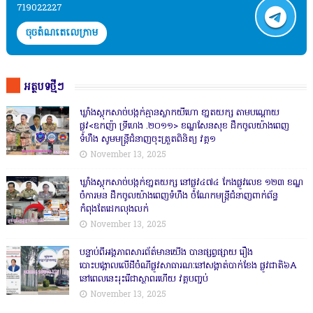
719022227
ចុចតំណតេលេក្រាម
អត្ថបទថ្មីៗ
ឃ្លាំងស្តុកសាច់បង្កក់គ្មានស្លាកយីហោ ខា្នតយក្ស តាមបណ្តោយ
ផ្លូវ<ឧកញ៉ា ទ្រីហេង .២០១១> ខណ្ឌសែនសុខ ដឹកចូលយ៉ាងពេញ
ទំហឹង សូមមន្ត្រីជំនាញចុះត្រួតពិនិត្យ វគ្គ១
November 13, 2025
ឃ្លាំងស្តុកសាច់បង្កក់ខា្នតយក្ស នៅផ្លូវ៤៧៤ កែងផ្លូវលេខ ១២៣ ខណ្ឌ
ចំការមន ដឹកចូលយ៉ាងពេញទំហឹង ចំណែកមន្ត្រីជំនាញពាក់ព័ន្ធ
កំពុងតែដេកលុងលក់
November 13, 2025
បន្ទាប់ពីអង្គភាពសារព័ត៌មានយើង បានផ្សព្វផ្សាយ រឿង
បោះបង្គោលលើដីចំណីផ្លូវសាធារណៈនៅសង្គាត់បាក់ខែង ផ្លូវជាតិ៦A
នៅពេលនេះរុះរើជាស្ថាពរហើយ វគ្គបញ្ចប់
November 13, 2025