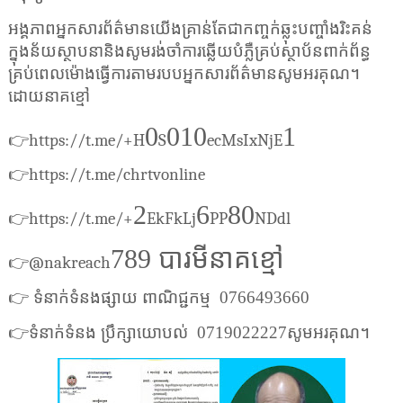
អង្គភាពអ្នកសារព័ត៌មានយើងគ្រាន់តែជាកញ្ចក់ឆ្លុះបញ្ចាំងរិះគន់
ក្នុងន័យស្ថាបនានិងសូមរង់ចាំការឆ្លើយបំភ្លឺគ្រប់ស្ថាប័នពាក់ព័ន្ធ
គ្រប់ពេលម៉ោងធ្វើការតាមរបបអ្នកសារព័ត៌មានសូមអរគុណ។
ដោយនាគខ្មៅ
0
010
1
👉
https://t.me/+H
S
ecMsIxNjE
👉
https://t.me/chrtvonline
2
6
80
👉
https://t.me/+
EkFkLj
PP
NDdl
789
បារមីនាគខ្មៅ
👉
@nakreach
👉
ទំនាក់ទំនងផ្សាយ ពាណិជ្ជកម្ម
0766493660
👉
ទំនាក់ទំនង ប្រឹក្សាយោបល់
0719022227សូមអរគុណ។