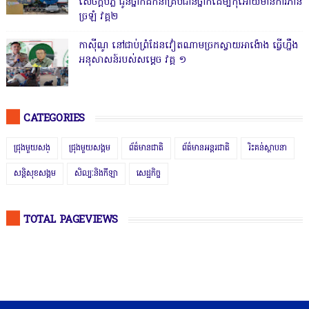
សេចក្តីបំភ្លឺ ជូនថ្នាក់ដឹកនាំគ្រប់ជាន់ថ្នាក់ដើម្បីកុំអោយមានការភាន់
ច្រឡំ វគ្គ២
កាសុីណូ នៅជាប់ព្រំដែនវៀតណាមច្រកស្វាយអាង៉ោង ធ្វើហ្នឹង
អនុសាសន៍របស់សម្ដេច វគ្គ ១
CATEGORIES
ជ្រុងមួយសង្
ជ្រុងមួយសង្គម
ព័ត៌មានជាតិ
ព័ត៌មានអន្តរជាតិ
រិះគន់ស្ថាបនា
សន្តិសុខសង្គម
សិល្បៈនិងកីឡា
សេដ្ឋកិច្ច
TOTAL PAGEVIEWS