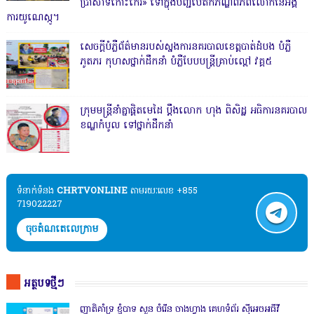
ប្រាសាទកោះកេរ» ទៅក្នុងបញ្ជីបេតិកភណ្ឌពិភពលោកនៃអង្គ
ការយូណេស្កូ។
សេចក្តីបំភ្លឺព័ត៌មានរបស់ស្នងការនគរបាលខេត្តបាត់ដំបង បំភ្លឺ
ភូតភរ កុហសថ្នាក់ដឹកនាំ បំភ្លឺបែបបន្ត្រីគ្រាប់ល្ពៅ វគ្គ៥
ក្រុមមន្ត្រីនាំគ្នាផ្ដិតមេដៃ ប្ដឹងលោក ហុង ពិសិដ្ឋ អធិការនគរបាល
ខណ្ឌកំបូល ទៅថ្នាក់ដឹកនាំ
ទំនាក់ទំនង​​
CHRTVONLINE
តាមរយៈលេខ +855
719022227
ចុចតំណតេលេក្រាម
អត្ថបទថ្មីៗ
ញាតិគាំទ្រ ខ្ញុំបាទ សួន ចំរើន ចាងហ្វាង គេហទំព័រ ស៊ីអេចអធីវី