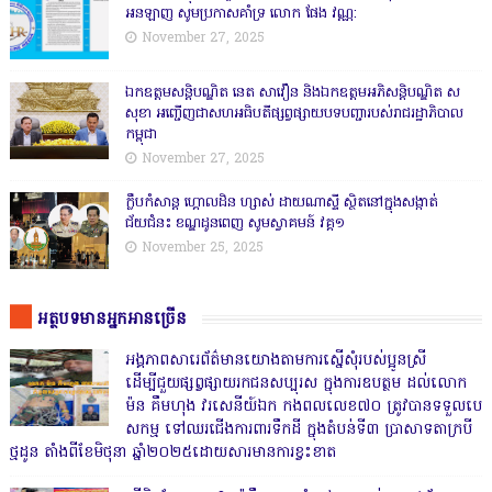
អនឡាញ សូមប្រកាសគាំទ្រ លោក ផែង វណ្ណ:
November 27, 2025
ឯកឧត្តមសន្តិបណ្ឌិត នេត សាវឿន និងឯកឧត្តមអភិសន្តិបណ្ឌិត ស
សុខា អញ្ជើញជាសហអធិបតីផ្សព្វផ្សាយបទបញ្ជារបស់រាជរដ្ឋាភិបាល
កម្ពុជា
November 27, 2025
ក្លឹបកំសាន្ត ហ្គោលដិន ហ្សាស់ ដាយណាស្ទី ស្ថិតនៅក្នុងសង្កាត់
ជ័យជំនះ ខណ្ឌដូនពេញ សូមស្វាគមន៍ វគ្គ១
November 25, 2025
អត្ថបទមានអ្នកអានច្រើន
អង្គភាពសារេព័ត៌មានយោងតាមការស្នើសុំរបស់ប្អូនស្រី
ដើម្បីជួយផ្សព្វផ្សាយរកជនសប្បុរស ក្នុងការឧបត្ថម ដល់លោក
ម៉ន គឹមហុង វរសេនីយ៍ឯក កងពលលេខ៧០ ត្រូវបានទទួលបេ
សកម្ម ទៅឈរជើងការពារទឹកដី ក្នុងតំបន់ទី៣ ប្រាសាទតាក្របី
ថ្មដូន តាំងពីខែមិថុនា ឆ្នាំ២០២៥ដោយសារមានការខ្វះខាត