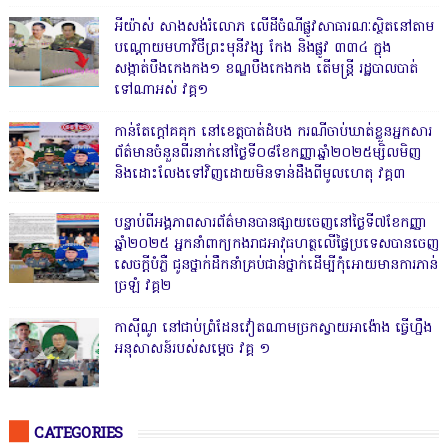
អីយ៉ាស់ សាងសង់រំលោភ លើដីចំណីផ្លូវសាធារណៈស្ថិតនៅតាម
បណ្ដោយមហាវិថីព្រះមុនីវង្ស កែង និងផ្លូវ ៣៣៤ ក្នុង
សង្កាត់បឹងកេងកង១ ខណ្ឌបឹងកេងកង តើមន្ត្រី រដ្ឋបាលបាត់
ទៅណាអស់ វគ្គ១
កាន់តែក្តៅគគុក នៅខេត្តបាត់ដំបង ករណីចាប់ឃាត់ខ្លួនអ្នកសារ
ព័ត៌មានចំនួនពីរនាក់នៅថ្ងៃទី០៨ខែកញ្ញាឆ្នាំ២០២៥ម្សិលមិញ
និងដោះលែងទៅវិញដោយមិនទាន់ដឹងពីមូលហេតុ វគ្គ៣
បន្ទាប់ពីអង្គភាពសារព័ត៌មានបានផ្សាយចេញនៅថ្ងៃទី៧ខែកញ្ញា
ឆ្នាំ២០២៥ អ្នកនាំពាក្យកងរាជអាវុធហត្ថលើផ្ទៃប្រទេសបានចេញ
សេចក្តីបំភ្លឺ ជូនថ្នាក់ដឹកនាំគ្រប់ជាន់ថ្នាក់ដើម្បីកុំអោយមានការភាន់
ច្រឡំ វគ្គ២
កាសុីណូ នៅជាប់ព្រំដែនវៀតណាមច្រកស្វាយអាង៉ោង ធ្វើហ្នឹង
អនុសាសន៍របស់សម្ដេច វគ្គ ១
CATEGORIES