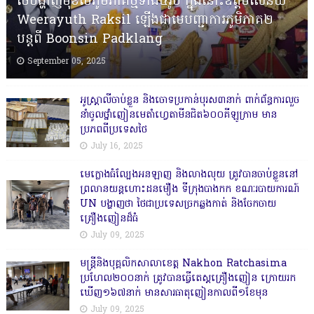
ថៃបង្ហាញមុខមេភូមិភាគថ្មីទាំង៤រូប ក្នុងនោះឧត្តមសេនីយ៍
Weerayuth Raksil ឡើងជាមេបញ្ជាការភូមិភាគ២
បន្តពី Boonsin Padklang
September 05, 2025
អូស្រ្តាលីចាប់ខ្លួន និងចោទប្រកាន់បុរស៣នាក់ ពាក់ព័ន្ធការលួច
នាំចូលថ្នាំញៀនមេតាំហ្វេតាមីនជិត៦០០គីឡូក្រាម មាន
ប្រភពពីប្រទេសថៃ
July 16, 2025
មេក្លោងធំល្បែងអនឡាញ និងលាងលុយ ត្រូវបានចាប់ខ្លួននៅ
ព្រលានយន្តហោះដនមឿង ទីក្រុងបាងកក ខណៈរបាយការណ៍
UN បង្ហាញថា ថៃជាប្រទេសច្រកឆ្លងកាត់ និងចែកចាយ
គ្រឿងញៀនដ៏ធំ
July 09, 2025
មន្រ្តីនិងបុគ្គលិកសាលាខេត្ត Nakhon Ratchasima
ប្រហែល២០០នាក់ ត្រូវបានធ្វើតេស្តគ្រឿងញៀន ក្រោយរក
ឃើញ១៦៧នាក់ មានសារធាតុញៀនកាលពី១ខែមុន
July 09, 2025