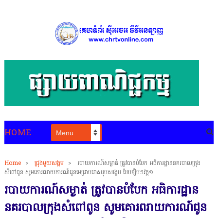
HOME
Home
>
ជ្រុងមួយសង្គម
>
របាយការណ៍សម្ងាត់ ត្រូវបានបំបែក អធិការដ្ឋាននគរបាលក្រុង
សំពៅពូន សូមគោរពរាយការណ៍ជូនមេជ្រាបជាសរុបសង្ខេប បែបខ្សិបៗវគ្គ១
របាយការណ៍សម្ងាត់ ត្រូវបានបំបែក អធិការដ្ឋាន
នគរបាលក្រុងសំពៅពូន សូមគោរពរាយការណ៍ជូន