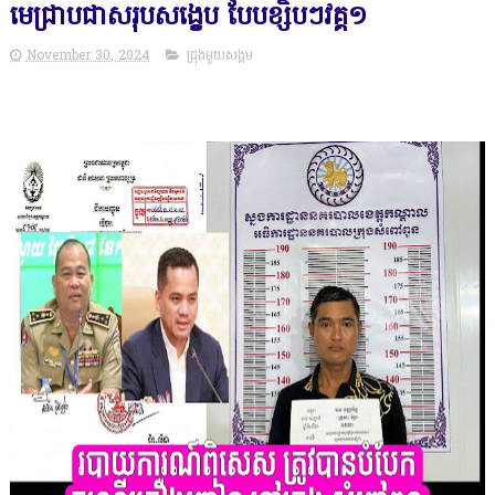
មេជ្រាបជាសរុបសង្ខេប បែបខ្សិបៗវគ្គ១
November 30, 2024
ជ្រុងមួយសង្គម