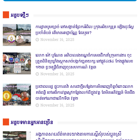
អត្ថបទថ្មីៗ
ការដ្ឋានបូមខ្សាច់ នៅសង្កាត់ព្រែកអំពិល ក្រុងអរិយក្សត្រ ឡើងដុះស្លែ
ប្រចាំតំបន់ តើមានអាជ្ញាប័ណ្ណ ដែរឬទេ?
November 16, 2025
លោក ម៉ៅ បូណែត អភិបាលរងខណ្ឌចំការមនដឹកនាំក្រុមការងារ ចុះ
ត្រួតពិនិត្យឃ្លាំងស្តុកសាច់បង្កក់ខា្នតយក្ស នៅផ្លូវ៤៧៤ កែងផ្លូវលេខ
១២៣ ខ្វះមន្ត្រីជំនាញចុះសហការណ៍ វគ្គ៣
November 16, 2025
ប្រជាពលរដ្ឋ ផ្ទុះការតវ៉ា សារជាថ្មីសម្តែងការមិនពេញចិត្តចំពោះលោក
គង់ពន្លឺ ចៅអធិការវត្តស្ដៅកន្លែងលក់ដីក្នុងវត្ត តែមិនអភិវឌ្ឍន៍ មិនដឹង
បាត់ទៅណាជាលើកទី៣ វគ្គ២
November 16, 2025
អត្ថបទមានអ្នកអានច្រើន
អង្គភាពសារេព័ត៌មានយោងតាមការស្នើសុំរបស់ប្អូនស្រី