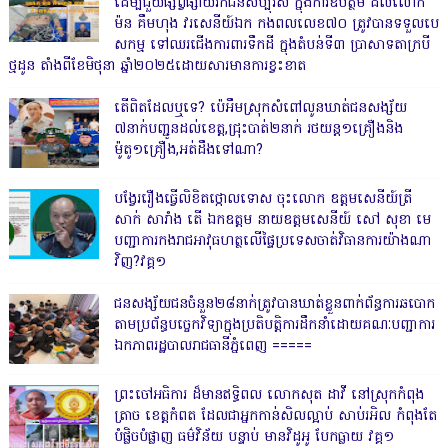
ដើម្បីជួយផ្សព្វផ្សាយរកជនសប្បុរស ក្នុងការឧបត្ថម ដល់លោក
ម៉ន គឹមហុង វរសេនីយ៍ឯក កងពលលេខ៧០ ត្រូវបានទទួលបេ
សកម្ម ទៅឈរជើងការពារទឹកដី ក្នុងតំបន់ទី៣ ប្រាសាទតាក្របី
ថ្មដូន តាំងពីខែមិថុនា ឆ្នាំ២០២៥ដោយសារមានការខ្វះខាត
តើពិតដែលឬទេ? ប៉េអឹមស្រុកសំពៅលូនឃាត់ជនសង្ស័យ
៧នាក់បញ្ជូនដល់ខេត្ត,ជ្រុះបាត់២នាក់ រថយន្ត១គ្រឿងនិង
ម៉ូតូ១គ្រឿង,អត់ដឹងទៅណា?
បង្វែររឿងធ្វើលិខិតថ្កោលទោស ចុះលោក ឧត្តមសេនីយ៍ត្រី
សាក់ សារាំង តើ ឯកឧត្តម នាយឧត្តមសេនីយ៍ សៅ សុខា មេ
បញ្ជាការកងរាជអាវុធហត្ថលើផ្ទៃប្រទេសចាត់វិធានការយ៉ាងណា
វិញ?វគ្គ១
ជនសង្ស័យជនចំនួន២៨នាក់ត្រូវបានឃាត់ខ្លួនពាក់ព័ន្ធការឆបោក
តាមប្រព័ន្ធបច្ចេកវិទ្យាក្នុងប្រតិបត្តិការដឹកនាំដោយគណៈបញ្ជាការ
ឯកភាពរដ្ឋបាលរាជធានីភ្នំពេញ ‎=====
ព្រះចៅអធិការ ដ៏មានឥទ្ធិពល លោកសុត ដាវី នៅស្រុកកំពុង
ត្រាច ខេត្តកំពត ដែលជាអ្នកកាន់សិលល្អាប់ សាប់រអិល កំពុងតែ
បំផ្លិចបំផ្លាញ ធម៌វិន័យ បន្ទាប់ មានវិដូអូ បែកធ្លាយ វគ្គ១