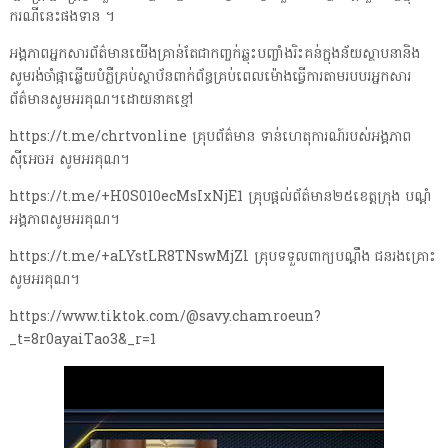
ករណីនេះផងទាន ។
អង្គភាពអ្នកសារព័ត៌មានយើងគ្រាន់តែជាកញ្ចក់ឆ្លុះបញ្ចាំងរិះគន់ក្នុងន័យស្ថាបនានិង
សូមរង់ចាំផ្កាឆ្លើយបំភ្លឺគ្រប់ស្ថាប័នពាក់ព័ន្ធគ្រប់ពេលម៉ោងធ្វើការតាមរបបរអ្នកសារ
ព័ត៌មានសូមអរគុណ។ដោយនាគខ្មៅ
https://t.me/chrtvonline គ្រុបព័ត៌មាន ទាន់ហេតុការណ៍របស់អង្គភាព
ស៊ីអេចអ សូមអរគុណ។
https://t.me/+H0S010ecMsIxNjE1 គ្រុបផ្តល់ព័ត៌មាន២៥ខេត្តក្រុង បណ្តំ
អង្គភាពសូមអរគុណ។
https://t.me/+aLYstLR8TNswMjZl គ្រុបទទួលពាក្យបណ្តឹង ជនរងគ្រោះ
សូមអរគុណ។
https://www.tiktok.com/@savy.chamroeun?
_t=8r0ayaiTao3&_r=1