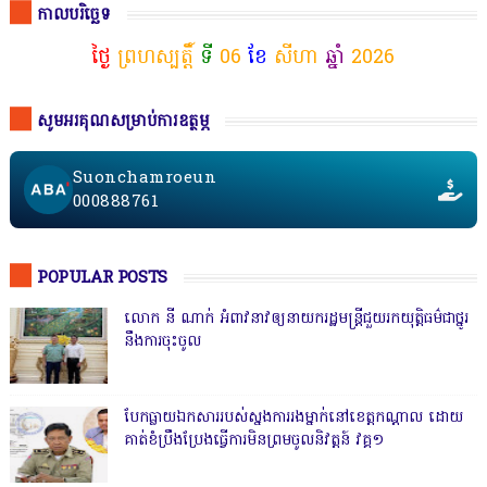
កាលបរិច្ឆេទ
ថ្ងៃ
ព្រហស្បត្តិ៍
ទី
06
ខែ
សីហា
ឆ្នាំ
2026
សូមអរគុណសម្រាប់ការឧត្ថម្ភ
Suonchamroeun
000888761
POPULAR POSTS
លោក នី ណាក់ អំពាវនាវឲ្យនាយករដ្ឋមន្ត្រីជួយរកយុត្តិធម៌ជាថ្នូរ
នឹងការចុះចូល
បែកធ្លាយឯកសាររបស់ស្នងការរងម្នាក់នៅខេត្តកណ្ដាល ដោយ
គាត់ខំប្រឹងប្រែងធ្វើការមិនព្រមចូលនិវត្តន៍ វគ្គ១