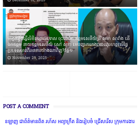
December 01, 2025
ជ្រុងមួយសង្គម
បង្វែររឿងធ្វើលិខិតថ្កោលទោស ចុះលោក ឧត្តមសេនីយ៍ត្រី សាក់ សារាំង តើ
ឯកឧត្តម នាយឧត្តមសេនីយ៍ សៅ សុខា មេបញ្ជាការកងរាជអាវុធហត្ថលើផ្ទៃ
ប្រទេសចាត់វិធានការយ៉ាងណាវិញ?វគ្គ១
November 29, 2025
POST A COMMENT
ត៌មានពិត រហ័ស អព្យាក្រឹត និងរៀបចំ ជ្រើសរើស ក្រុមការងារ នៅតាមបណ្តាល