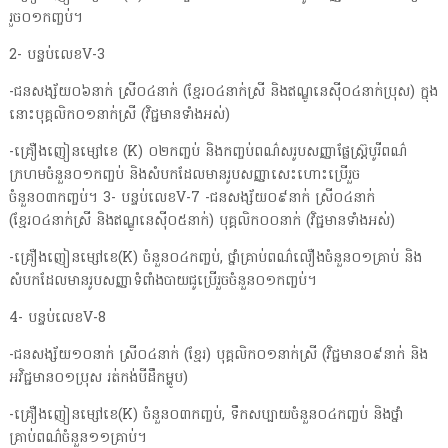
រួច០១កញ្ចប់។
2- បន្ទប់លេខV-3
-ជនសង្ស័យ០៦នាក់ ស្រី០៤នាក់ (ខ្មែរ០៤នាក់ស្រី និងឥណ្ឌូនេស៊ី០៤នាក់ប្រុស) ក្នុង
នោះបុគ្គលិក០១នាក់ស្រី (វិជ្ជមានទាំងអស់)
-គ្រឿងញៀនម្សៅខេ (K) ០២កញ្ចប់ និងកញ្ចប់ពណ៌សរូបសញ្ញាផ្លែស្ត្រ៊បូរីពណ៌
ក្រហមចំនួន០១កញ្ចប់ និងសំបកដែលមានរូបសញ្ញាសេះហោះប្រើរួច
ចំនួន០៣កញ្ចប់។ 3- បន្ទប់លេខV-7 -ជនសង្ស័យ០៩នាក់ ស្រី០៤នាក់
(ខ្មែរ០៤នាក់ស្រី និងឥណ្ឌូនេស៊ី០៥នាក់) បុគ្គលិក០០នាក់ (វិជ្ជមានទាំងអស់)
-គ្រឿងញៀនម្សៅខេ(K) ចំនួន០៤កញ្ចប់, ថ្នាំគ្រាប់ពណ៌លឿងចំនួន០១គ្រាប់ និង
សំបកដែលមានរូបសញ្ញាទំពាំងបាយជូប្រើរួចចំនួន០១កញ្ចប់។
4- បន្ទប់លេខV-8
-ជនសង្ស័យ១០នាក់ ស្រី០៤នាក់ (ខ្មែរ) បុគ្គលិក០១នាក់ស្រី (វិជ្ជមាន០៩នាក់ និង
អវិជ្ជមាន០១ប្រុស រត់កង់បីដឹកម្ហូប)
-គ្រឿងញៀនម្សៅខេ(K) ចំនួន០៣កញ្ចប់, ទឹកសប្បាយចំនួន០៤កញ្ចប់ និងថ្នាំ
គ្រាប់ពណ៌ចំនួន១១គ្រាប់។