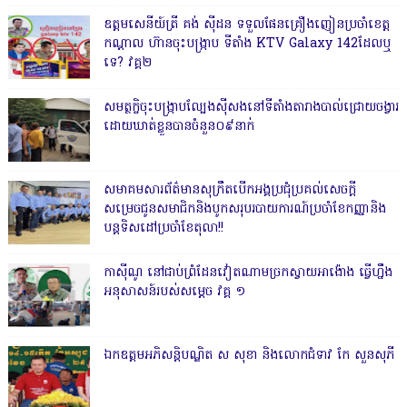
ឧត្តមសេនីយ៍ត្រី គង់ ស៊ីដន ទទួលផែនគ្រឿងញៀនប្រចាំខេត្ត
កណ្តាល ហ៊ានចុះបង្ក្រាប ទីតាំង KTV Galaxy 142ដែលឬ
ទេ? វគ្គ២
សមត្ថកិ្ចចុះបង្ក្រាបល្បែងស៊ីសងនៅទីតាំងតារាងបាល់ជ្រោយចង្វារ
ដោយឃាត់ខ្លួនបានចំនួន០៩នាក់
សមាគមសារព័ត៌មានសុក្រឹតបើកអង្គប្រជុំប្រគល់សេចក្តី
សម្រេចជូនសមាជិកនិងបូកសរុបរបាយការណ៍ប្រចាំខែកញ្ញានិង
បន្តទិសដៅប្រចាំខែតុលា!!
កាសុីណូ នៅជាប់ព្រំដែនវៀតណាមច្រកស្វាយអាង៉ោង ធ្វើហ្នឹង
អនុសាសន៍របស់សម្ដេច វគ្គ ១
ឯកឧត្តមអភិសន្តិបណ្ឌិត ស សុខា និងលោកជំទាវ កែ សួនសុភី