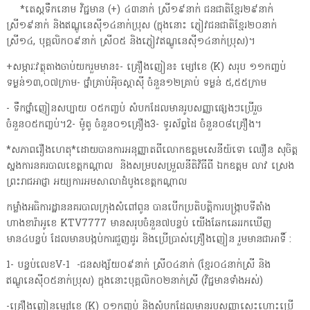
*តេស្តទឹកនោម វិជ្ជមាន (+) ៤៣នាក់ ស្រី១៩នាក់ ជនជាតិខ្មែរ២៩នាក់
ស្រី១៩នាក់ និងឥណ្ឌូនេស៊ី១៤នាក់ប្រុស (ក្នុងនោះ ភ្ញៀវជនជាតិខ្មែរ២០នាក់
ស្រី១៤, បុគ្គលិក០៩នាក់ ស្រី០៥ និងភ្ញៀវឥណ្ឌូនេស៊ី១៤នាក់ប្រុស)។
+សម្ភារៈវត្ថុតាងចាប់យករួមមាន៖- គ្រឿងញៀន៖ ម្សៅខេ (K) សរុប ១១កញ្ចប់
ទម្ងន់១៣,០៧ក្រាម- ថ្នាំគ្រាប់អ៉ិចស្តាស៊ី ចំនួន១២គ្រាប់ ទម្ងន់ ៥,៥៥ក្រាម
- ទឹកថ្នាំញៀនសប្បាយ ០៥កញ្ចប់ សំបកដែលមានរូបសញ្ញាផ្សេងៗប្រើរួច
ចំនួន០៥កញ្ចប់។2- ម៉ូតូ ចំនួន០១គ្រឿង3- ទូរស័ព្ទដៃ ចំនួន០៨គ្រឿង។
*សភាពរឿងហេតុ*ដោយបានការអនុញ្ញាតពីលោកឧត្តមសេនីយ៍ទោ ឈឿន សុចិត្ត
ស្នងការនគរបាលខេត្តកណ្ដាល និងសម្របសម្រួលនីតិវិធីពី ឯកឧត្តម លាវ ស្រេង
ព្រះរាជអាជ្ញា អយ្យការអមសាលាដំបូងខេត្តកណ្ដាល
កម្លាំងអធិការដ្ឋាននគរបាលក្រុងសំពៅពូន បានបើកប្រតិបត្តិការបង្ក្រាបទីតាំង
ហាងខារ៉ាអូខេ KTV7777 មានសរុបចំនួន៧បន្ទប់ យើងឆែកឆេររកឃើញ
មាន៤បន្ទប់ ដែលមានបង្កប់ការជួញដូរ និងប្រើប្រាស់គ្រឿងញៀន រួមមានជាអាទិ៍ :
1- បន្ទប់លេខV-1 -ជនសង្ស័យ០៩នាក់ ស្រី០៤នាក់ (ខ្មែរ០៤នាក់ស្រី និង
ឥណ្ឌូនេស៊ី០៥នាក់ប្រុស) ក្នុងនោះបុគ្គលិក០២នាក់ស្រី (វិជ្ជមានទាំងអស់)
-គ្រឿងញៀនម្សៅខេ (K) ០១កញ្ចប់ និងសំបកដែលមានរូបសញ្ញាសេះហោះប្រើ