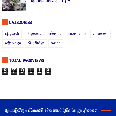
អនុសាសន៍របស់សម្ដេច វគ្គ ១
CATEGORIES
ជ្រុងមួយសង្
ជ្រុងមួយសង្គម
ព័ត៌មានជាតិ
ព័ត៌មានអន្តរជាតិ
រិះគន់ស្ថាបនា
សន្តិសុខសង្គម
សិល្បៈនិងកីឡា
សេដ្ឋកិច្ច
TOTAL PAGEVIEWS
8
7
9
1
1
8
ផ្សាយឡើងវិញ ៖ ព័ត៌មានជាតិ ម៉ោង ៧យប់ ថ្ងៃទី៤ ខែកញ្ញា ឆ្នាំ២០២៣