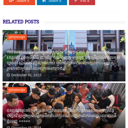
Share it
Share it
Pin it
RELATED POSTS
ជ្រុងមួយសង្គម
កងរាជឣាវុធហត្ថខេត្តបញ្ជូនជនសង្ស័យ ចំនួន១៤នាក់ ទៅសាលាដំបូង
ខេត្តឣនុវត្តតាមនីតិវិធី ពាក់ព័ន្ធ ករណីជួញដូរ រក្សាទុក និងប្រើប្រាស់ដោយខុស
ច្បាប់នូវសារធាតុញៀន, កាន់កាប់ ឬដឹកជញ្ជូនអាវុធដោយគ្មានការអនុញ្ញាត,
រួមភេទជាមួយអនីតិជនក្រោមអាយុ១៥ឆ្នាំ ...
December 01, 2025
ជ្រុងមួយសង្គម
ជនសង្ស័យជនចំនួន២៨នាក់ត្រូវបានឃាត់ខ្លួនពាក់ព័ន្ធការឆបោកតាមប្រព័ន្ធ
បច្ចេកវិទ្យាក្នុងប្រតិបត្តិការដឹកនាំដោយគណៈបញ្ជាការឯកភាពរដ្ឋបាលរាជធានី
ភ្នំពេញ ‎=====