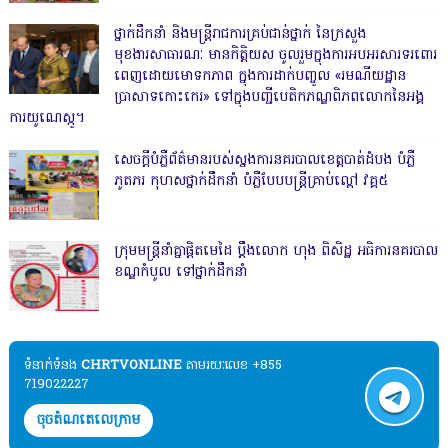
ថ្នាក់ដឹកនាំ និងមន្ត្រីរាជការគ្រប់ជាន់ថ្នាក់ នៃក្រសួង
មុខងារសាធារណៈ មានកិត្តិយស ចូលរួមក្នុងការអបអរសារទរពោរ
ពេញដោយមោទកភាព ក្នុងការដាក់បញ្ចូល «រមណីយដ្ឋាន
ប្រាសាទកោះកេរ» ទៅក្នុងបញ្ជីបេតិកភណ្ឌពិភពលោកនៃអង្គ
ការយូណេស្កូ។
សេចក្តីបំភ្លឺព័ត៌មានរបស់ស្នងការនគរបាលខេត្តបាត់ដំបង បំភ្លឺ
ភូតភរ កុហសថ្នាក់ដឹកនាំ បំភ្លឺបែបបន្ត្រីគ្រាប់ល្ពៅ វគ្គ៥
ក្រុមមន្ត្រីនាំគ្នាផ្ដិតមេដៃ ប្ដឹងលោក ហុង ពិសិដ្ឋ អធិការនគរបាល
ខណ្ឌកំបូល ទៅថ្នាក់ដឹកនាំ
ទំនាក់ទំនង​​
CHRTVONLINE
តាមរយៈលេខ +855
719022227
ចុចតំណតេលេក្រាម