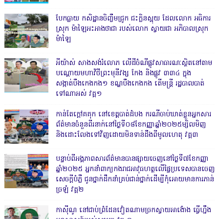
បែកធ្លាយ កសិដ្ឋានចិញ្ចឹមជ្រូក ជះក្លិនស្អុយ ដែលលោក អធិការ
ស្រុក ម៉ាឡៃអះអាងថាជា របស់លោក ស្វាយជា អភិបាលស្រុក
ម៉ាឡៃ
អីយ៉ាស់ សាងសង់រំលោភ លើដីចំណីផ្លូវសាធារណៈស្ថិតនៅតាម
បណ្ដោយមហាវិថីព្រះមុនីវង្ស កែង និងផ្លូវ ៣៣៤ ក្នុង
សង្កាត់បឹងកេងកង១ ខណ្ឌបឹងកេងកង តើមន្ត្រី រដ្ឋបាលបាត់
ទៅណាអស់ វគ្គ១
កាន់តែក្តៅគគុក នៅខេត្តបាត់ដំបង ករណីចាប់ឃាត់ខ្លួនអ្នកសារ
ព័ត៌មានចំនួនពីរនាក់នៅថ្ងៃទី០៨ខែកញ្ញាឆ្នាំ២០២៥ម្សិលមិញ
និងដោះលែងទៅវិញដោយមិនទាន់ដឹងពីមូលហេតុ វគ្គ៣
បន្ទាប់ពីអង្គភាពសារព័ត៌មានបានផ្សាយចេញនៅថ្ងៃទី៧ខែកញ្ញា
ឆ្នាំ២០២៥ អ្នកនាំពាក្យកងរាជអាវុធហត្ថលើផ្ទៃប្រទេសបានចេញ
សេចក្តីបំភ្លឺ ជូនថ្នាក់ដឹកនាំគ្រប់ជាន់ថ្នាក់ដើម្បីកុំអោយមានការភាន់
ច្រឡំ វគ្គ២
កាសុីណូ នៅជាប់ព្រំដែនវៀតណាមច្រកស្វាយអាង៉ោង ធ្វើហ្នឹង