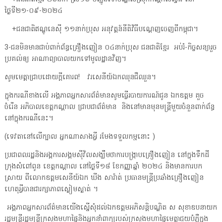
ថ្ងៃទី២១-០៩-២០២៤
+ជនជាតិឥណ្ឌូនេស៊ី ១១នាក់ប្រុស អនុវត្តន៍នីតិវិធីបណ្តេញចេញពីកម្ពុជា។
3-ជនមិនមានជាប់ពាក់ព័ន្ធគ្រឿងញៀន ០៤នាក់ប្រុស ជនជាតិខ្មែរ អប់រំ-កិច្ចសន្យារួច
ប្រគល់ឲ្យ អាណាព្យាបាលយកទៅមូលដ្ឋានវិញ។
សូមមេត្តាជ្រាបដោយក្តីគោរព! វរសេនីយ៍ឯកឈុនជឺឈួន។
ក្នុងករណីខាងលើ អង្គភាពអ្នកសារព័ត៌មានសូមធ្វើរបាយការណ៍ជូន ឯកឧត្តម គួច
ចំរើន អភិបាលខេត្តកណ្តាល ជ្រាបជាព័ត៌មាន និងនៅមានមុនមន្ត្រីមួយចំនួនពាក់ព័ន្ធ
នៅក្នុងករណីនេះ។
(ទេវតានៅលើក្បាល អ្នកណាសាងអ្វី រមែងទទួលកម្មនោះ )
ប្រជាពលរដ្ឋនិងអង្គការសង្គមស៊ីវិលសង្ឃឹមថាការបង្ក្រាបគ្រឿងញៀន នៅក្នុងទឹកដី
ក្រុងសំពៅពូន ខេត្តកណ្តាល នៅថ្ងៃទី១៨ ខែកញ្ញាឆ្នាំ ២០២៤ និងមានការបក
ស្រាយ ពីលោកឧត្តមសេនីយ៍ឯក ឃីង សារ៉ាត់ ប្រធានមន្ត្រីប្រឆាំងគ្រឿងញៀន
ហេតុអ្វីបានជារក្សាភាពស្ងៀមស្ងាត់ ។
អង្គភាពអ្នកសារព័ត៌មានយើងស្នើសុំដល់ឯកឧត្តមអភិសន្តិបណ្ឌិត ស សុខាឧបនាយក
រដ្ឋមន្ត្រីរដ្ឋមន្ត្រីក្រសួងមហាផ្ទៃនិងអ្នកនាំពាក្យរបស់ក្រសួងមហាផ្ទៃមេត្តាជួយបំភ្លឺក្នុង