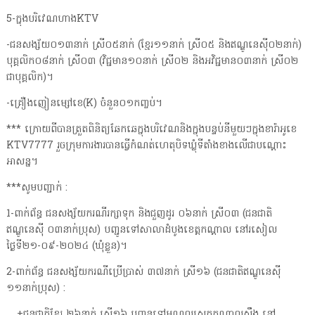
5-ក្នុងបរិវេណហាងKTV
-ជនសង្ស័យ០១៣នាក់ ស្រី០៥នាក់ (ខ្មែរ១១នាក់ ស្រី០៥ និងឥណ្ឌូនេស៊ី០២នាក់)
បុគ្គលិក០៨នាក់ ស្រី០៣ (វិជ្ជមាន១០នាក់ ស្រី០២ និងអវិជ្ជមាន០៣នាក់ ស្រី០២
ជាបុគ្គលិក)។
-គ្រឿងញៀនម្សៅខេ(K) ចំនួន០១កញ្ចប់។
*** ក្រោយពីបានត្រួតពិនិត្យឆែកឆេក្នុងបរិវេណនិងក្នុងបន្ទប់នីមួយៗក្នុងខារ៉ាអូខេ
KTV7777 រួចក្រុមការងារបានធ្វើកំណត់ហេតុបិទឃ្លុំទីតាំងខាងលើជាបណ្តោះ
អាសន្ន។
***សូមបញ្ជាក់ :
1-ពាក់ព័ន្ធ ជនសង្ស័យករណីរក្សាទុក និងជួញដូរ ០៦នាក់ ស្រី០៣ (ជនជាតិ
ឥណ្ឌូនេស៊ី ០៣នាក់ប្រុស) បញ្ជូនទៅសាលាដំបូងខេត្តកណ្តាល នៅរសៀល
ថ្ងៃទី២១-០៩-២០២៤ (ឃុំខ្លួន)។
2-ពាក់ព័ន្ធ ជនសង្ស័យករណីប្រើប្រាស់ ៣៧នាក់ ស្រី១៦ (ជនជាតិឥណ្ឌូនេស៊ី
១១នាក់ប្រុស) :
+ជនជាតិខ្មែរ ២៦នាក់ ស្រី១៦ បញ្ជូនទៅមណ្ឌលស្រុកកណ្តាលស្ទឹង នៅ