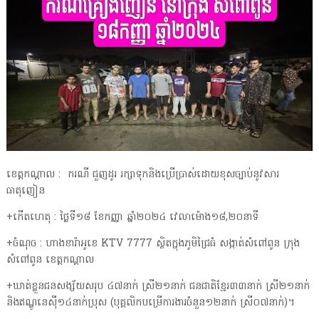
ខេត្តកណ្តាល : ករណី ជួញដូរ រក្សាទុកនិងប្រើប្រាស់ដោយខុសច្បាប់នូវសារ
ធាតុញៀន
+កើតហេតុ : ថ្ងៃទី១៨ ខែកញ្ញា ឆ្នាំ២០២៤ វេលាម៉ោង១៨,២០នាទី
+ចំណុច : ហាងខារ៉ាអូខេ KTV 7777 ស្ថិតក្នុងភូមិជ្រៃធំ សង្កាត់សំពៅពូន ក្រុង
សំពៅពូន ខេត្តកណ្ដាល
+ឃាត់ខ្លួនជនសង្ស័យសរុប ៤៧នាក់ ស្រី២១នាក់ ជនជាតិខ្មែរ៣៣នាក់ ស្រី២១នាក់
និងឥណ្ឌូនេស៉ី១៤នាក់ប្រុស (បុគ្គលិកបម្រើការងារចំនួន១២នាក់ ស្រី០៧នាក់)។