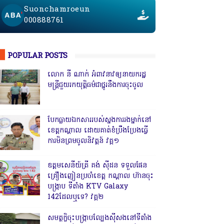
Suonchamroeun
000888761
POPULAR POSTS
លោក នី ណាក់ អំពាវនាវឲ្យនាយករដ្ឋ
មន្ត្រីជួយរកយុត្តិធម៌ជាថ្នូរនឹងការចុះចូល
បែកធ្លាយឯកសាររបស់ស្នងការរងម្នាក់នៅ
ខេត្តកណ្ដាល ដោយគាត់ខំប្រឹងប្រែងធ្វើ
ការមិនព្រមចូលនិវត្តន៍ វគ្គ១
ឧត្តមសេនីយ៍ត្រី គង់ ស៊ីដន ទទួលផែន
គ្រឿងញៀនប្រចាំខេត្ត កណ្តាល ហ៊ានចុះ
បង្ក្រាប ទីតាំង KTV Galaxy
142ដែលឬទេ? វគ្គ២
សមត្ថកិ្ចចុះបង្ក្រាបល្បែងស៊ីសងនៅទីតាំង