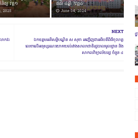
ពិនិត្យ វគ្គ១
ដល់ ៤ឆ្នាំ ?វគ្គ៤
, 2025
June 04, 2024
NEXT
ថ
 លោកវរ
ឯកឧត្តមអភិសន្តិបណ្ឌិត ស សុខា អញ្ជើញជាអធិបតីពិធីចុះហត្ថ
លេខាលើអនុស្សរណៈយោគយល់រវាងសាលាជាតិរដ្ឋបាលមូលដ្ឋាន និង
សាកលវិទ្យាល័យរដ្ឋ ចំនួន ៤