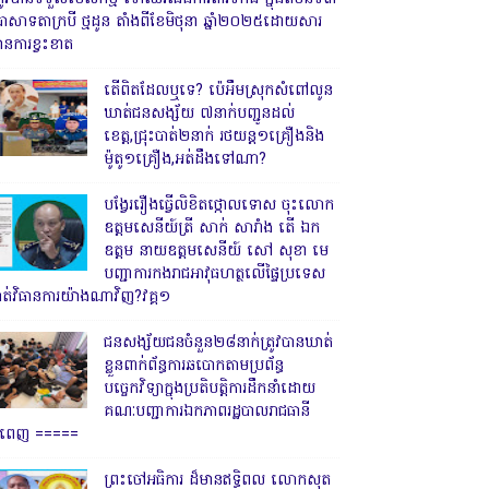
្រាសាទតាក្របី ថ្មដូន តាំងពីខែមិថុនា ឆ្នាំ២០២៥ដោយសារ
ានការខ្វះខាត
តើពិតដែលឬទេ? ប៉េអឹមស្រុកសំពៅលូន
ឃាត់ជនសង្ស័យ ៧នាក់បញ្ជូនដល់
ខេត្ត,ជ្រុះបាត់២នាក់ រថយន្ត១គ្រឿងនិង
ម៉ូតូ១គ្រឿង,អត់ដឹងទៅណា?
បង្វែររឿងធ្វើលិខិតថ្កោលទោស ចុះលោក
ឧត្តមសេនីយ៍ត្រី សាក់ សារាំង តើ ឯក
ឧត្តម នាយឧត្តមសេនីយ៍ សៅ សុខា មេ
បញ្ជាការកងរាជអាវុធហត្ថលើផ្ទៃប្រទេស
ាត់វិធានការយ៉ាងណាវិញ?វគ្គ១
ជនសង្ស័យជនចំនួន២៨នាក់ត្រូវបានឃាត់
ខ្លួនពាក់ព័ន្ធការឆបោកតាមប្រព័ន្ធ
បច្ចេកវិទ្យាក្នុងប្រតិបត្តិការដឹកនាំដោយ
គណៈបញ្ជាការឯកភាពរដ្ឋបាលរាជធានី
្នំពេញ ‎=====
ព្រះចៅអធិការ ដ៏មានឥទ្ធិពល លោកសុត