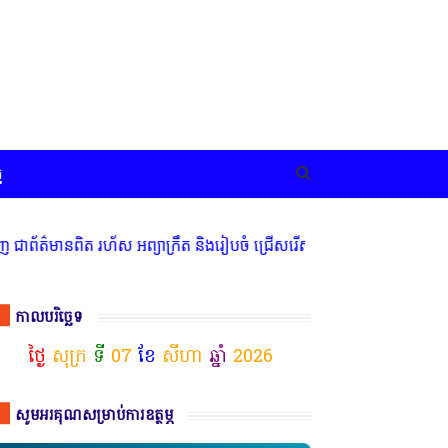
ច
ពិត រហ័ស អព្យាក្រឹត និងរៀបចំ ជ្រើសរើស ក្រុមការងារ នៅតាមបណ្តាលរាជធា
កាលបរិច្ឆេទ
ថ្ងៃ
សុក្រ
ទី
07
ខែ
សីហា
ឆ្នាំ
2026
សូមអរគុណសម្រាប់ការឧត្ថម្ភ