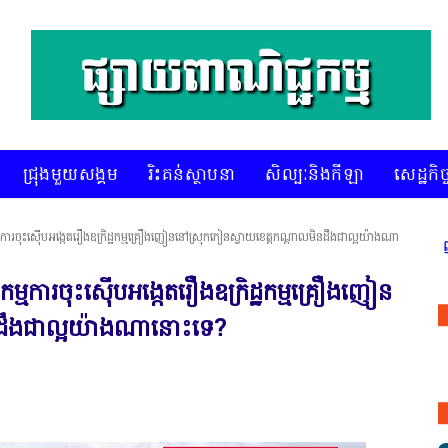
ជ្រុងមួយសង្គម
រិះគន់ស្ថាបនា
សិល្បៈនិងកីឡា
សេដ្ឋកិច្
មការចុះស៊ើបអង្កេតរឿងឧក្រិដ្ឋកម្មគ្រឿងញៀននៅស្រុកកៀនស្វាយខេត្តកណ្ដាលមិនដឹងជាល្អយ៉ាងណា
* គេហទំព័រ ស៊ីអេចអធីវីអនឡាញ ជាព័ត៌មាន
ម្មការចុះស៊ើបអង្កេតរឿងឧក្រិដ្ឋកម្មគ្រឿងញៀន
នដឹងជាល្អយ៉ាងណានោះទេ?