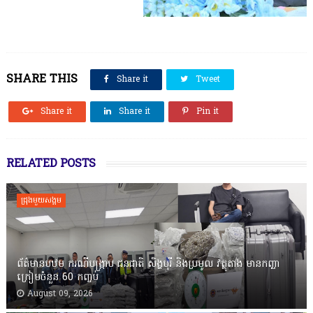
SHARE THIS
Share it
Tweet
Share it
Share it
Pin it
RELATED POSTS
ជ្រុងមួយសង្គម
ព័ត៌មានបឋម ករណីបង្ក្រាប ជនជាតិ សិង្ហបុរី និងប្រមូល វត្ថុតាង មានកញ្ឆា
ក្រៀមចំនួន 60 កញ្ចប់
August 09, 2026