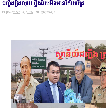
ជញ្ជីងថ្លឹងលុយ ថ្លឹងបែបមិនមានវិក័យប័ត្រ
November 04, 2025
ជ្រុងមួយសង្គម