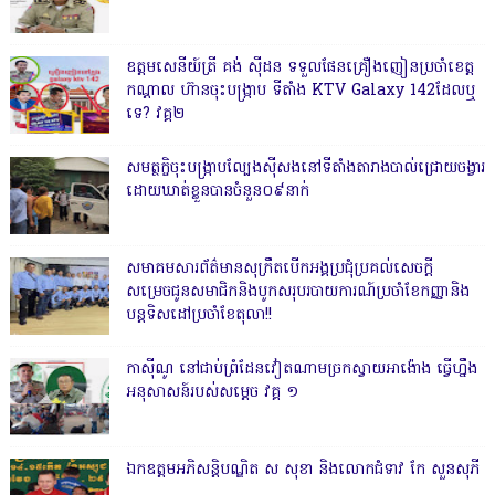
ឧត្តមសេនីយ៍ត្រី គង់ ស៊ីដន ទទួលផែនគ្រឿងញៀនប្រចាំខេត្ត
កណ្តាល ហ៊ានចុះបង្ក្រាប ទីតាំង KTV Galaxy 142ដែលឬ
ទេ? វគ្គ២
សមត្ថកិ្ចចុះបង្ក្រាបល្បែងស៊ីសងនៅទីតាំងតារាងបាល់ជ្រោយចង្វារ
ដោយឃាត់ខ្លួនបានចំនួន០៩នាក់
សមាគមសារព័ត៌មានសុក្រឹតបើកអង្គប្រជុំប្រគល់សេចក្តី
សម្រេចជូនសមាជិកនិងបូកសរុបរបាយការណ៍ប្រចាំខែកញ្ញានិង
បន្តទិសដៅប្រចាំខែតុលា!!
កាសុីណូ នៅជាប់ព្រំដែនវៀតណាមច្រកស្វាយអាង៉ោង ធ្វើហ្នឹង
អនុសាសន៍របស់សម្ដេច វគ្គ ១
ឯកឧត្តមអភិសន្តិបណ្ឌិត ស សុខា និងលោកជំទាវ កែ សួនសុភី