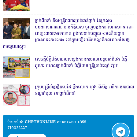
ថ្នាក់ដឹកនាំ និងមន្ត្រីរាជការគ្រប់ជាន់ថ្នាក់ នៃក្រសួង
មុខងារសាធារណៈ មានកិត្តិយស ចូលរួមក្នុងការអបអរសារទរពោរ
ពេញដោយមោទកភាព ក្នុងការដាក់បញ្ចូល «រមណីយដ្ឋាន
ប្រាសាទកោះកេរ» ទៅក្នុងបញ្ជីបេតិកភណ្ឌពិភពលោកនៃអង្គ
ការយូណេស្កូ។
សេចក្តីបំភ្លឺព័ត៌មានរបស់ស្នងការនគរបាលខេត្តបាត់ដំបង បំភ្លឺ
ភូតភរ កុហសថ្នាក់ដឹកនាំ បំភ្លឺបែបបន្ត្រីគ្រាប់ល្ពៅ វគ្គ៥
ក្រុមមន្ត្រីនាំគ្នាផ្ដិតមេដៃ ប្ដឹងលោក ហុង ពិសិដ្ឋ អធិការនគរបាល
ខណ្ឌកំបូល ទៅថ្នាក់ដឹកនាំ
ទំនាក់ទំនង​​
CHRTVONLINE
តាមរយៈលេខ +855
719022227