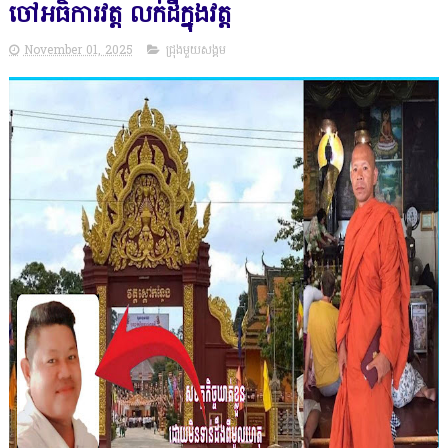
ចៅអធិការវត្ត លក់ដីក្នុងវត្ត
November 01, 2025
ជ្រុងមួយសង្គម