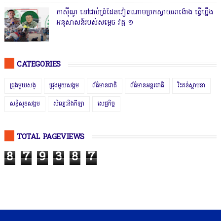
កាសុីណូ នៅជាប់ព្រំដែនវៀតណាមច្រកស្វាយអាង៉ោង ធ្វើហ្នឹង
អនុសាសន៍របស់សម្ដេច វគ្គ ១
CATEGORIES
ជ្រុងមួយសង្
ជ្រុងមួយសង្គម
ព័ត៌មានជាតិ
ព័ត៌មានអន្តរជាតិ
រិះគន់ស្ថាបនា
សន្តិសុខសង្គម
សិល្បៈនិងកីឡា
សេដ្ឋកិច្ច
TOTAL PAGEVIEWS
8
7
9
3
8
7