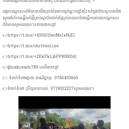
ការងារអង្គភាពសារព័ត៌មានយើងចុះទៅដល់កន្លែងកើតហេតុ ។
អង្គភាពអ្នកសារព័ត៌មានយើងគ្រាន់តែជាកញ្ចក់ឆ្លុះបញ្ចាំងរិះគន់ក្នុងន័យស្ថាបនានិង
សូមរង់ចាំការឆ្លើយបំភ្លឺគ្រប់ស្ថាប័នពាក់ព័ន្ធគ្រប់ពេលម៉ោងធ្វើការតាមរបបអ្នកសារ
ព័ត៌មានសូមអរគុណ។ដោយនាគខ្មៅ
👉https://t.me/+H0S010ecMsIxNjE1
👉https://t.me/chrtvonline
👉https://t.me/+2EkFkLj6PP80NDdl
👉@nakreach789 បារមីនាគខ្មៅ
👉 ទំនាក់ទំនងផ្សាយ ពាណិជ្ជកម្ម 0766493660
👉ទំនាក់ទំនង ប្រឹក្សាយោបល់ 0719022227សូមអរគុណ។