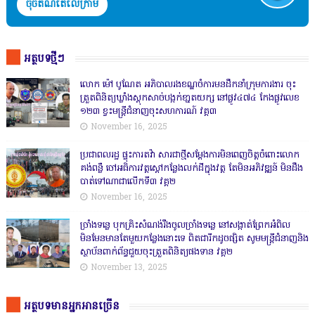
ចុចតំណតេលេក្រាម
អត្ថបទថ្មីៗ
លោក ម៉ៅ បូណែត អភិបាលរងខណ្ឌចំការមនដឹកនាំក្រុមការងារ ចុះ
ត្រួតពិនិត្យឃ្លាំងស្តុកសាច់បង្កក់ខា្នតយក្ស នៅផ្លូវ៤៧៤ កែងផ្លូវលេខ
១២៣ ខ្វះមន្ត្រីជំនាញចុះសហការណ៍ វគ្គ៣
November 16, 2025
ប្រជាពលរដ្ឋ ផ្ទុះការតវ៉ា សារជាថ្មីសម្តែងការមិនពេញចិត្តចំពោះលោក
គង់ពន្លឺ ចៅអធិការវត្តស្ដៅកន្លែងលក់ដីក្នុងវត្ត តែមិនអភិវឌ្ឍន៍ មិនដឹង
បាត់ទៅណាជាលើកទី៣ វគ្គ២
November 16, 2025
ច្រាំងទន្លេ បុកគ្រិះសំណង់រឹងចូលច្រាំងទន្លេ នៅសង្កាត់ព្រែកអំពិល
មិនមែនមានតែមួយកន្លែងនោះទេ ពិតជារីកដូចផ្សិត សូមមន្ត្រីជំនាញនិង
ស្ថាប័នពាក់ព័ន្ធជួយចុះត្រួតពិនិត្យផងទាន វគ្គ២
November 13, 2025
អត្ថបទមានអ្នកអានច្រើន