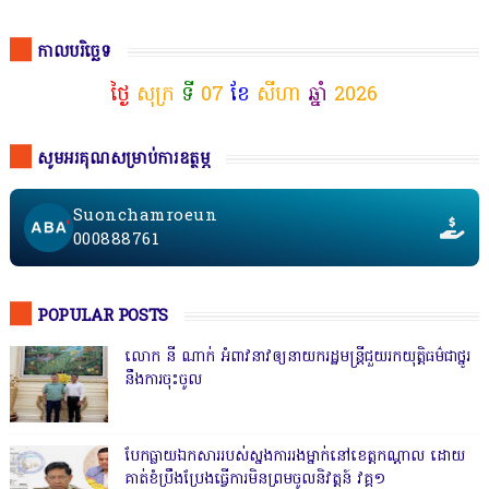
កាលបរិច្ឆេទ
ថ្ងៃ
សុក្រ
ទី
07
ខែ
សីហា
ឆ្នាំ
2026
សូមអរគុណសម្រាប់ការឧត្ថម្ភ
Suonchamroeun
000888761
POPULAR POSTS
លោក នី ណាក់ អំពាវនាវឲ្យនាយករដ្ឋមន្ត្រីជួយរកយុត្តិធម៌ជាថ្នូរ
នឹងការចុះចូល
បែកធ្លាយឯកសាររបស់ស្នងការរងម្នាក់នៅខេត្តកណ្ដាល ដោយ
គាត់ខំប្រឹងប្រែងធ្វើការមិនព្រមចូលនិវត្តន៍ វគ្គ១