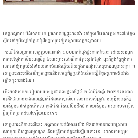
ខេត្តកណ្ដាល ប័ត៌មានបឋម ប្រជាពលរដ្ឋផ្ទុះការតវ៉ា នៅក្នុងបរិវេណវត្តសកតៅកន្លែង
ស្ថិតនៅភូមិស្ដៅកន្លែងឃុំដីឥដ្ឋស្រុកកៀនស្វាយខេត្តកណ្ដាល។
ករណីដែលប្រជាពលរដ្ឋប្រមាណជាង ១០០នាក់កំពុងផ្ទុះការតវ៉ានេះ ដោយសារពួក
គាត់សម្តែងការមិនពេញចិត្ត ចំពោះព្រះចៅអធិការវត្តស្តៅកន្លែង ពុះដីក្នុងវត្តក្នុងការ
លក់ទៅឱ្យពុទ្ធបរិស័ទដែលមានបំណងធ្វើចេតិយក្នុងការដង្កល់ធាតុគោរពបូជាសក្ការៈ ។
នៅក្នុងនោះយើងឃើញអាជ្ញាធរនិងសមត្ថកិច្ចប្រចាំតំបន់មកធ្វើកិច្ចអន្តរាគមន៍យ៉ាង
ច្រើនកុះករផងដែរ។
បើយោងតាមការរៀបរាប់របស់ប្រជាពលរដ្ឋនៅថ្ងៃទី ២ ខែវិច្ឆិកាឆ្នាំ ២០២៥នេះបាន
ឲ្យដឹងថាមានប្រជាពលរដ្ឋម្នាក់ដែលគេស្គាល់ថា ឈ្មោះស្រស់ត្រូវបានមន្ត្រីសមត្ថកិច្ច
ឃាត់ខ្លួននៅកន្លែងកើតហេតុផងដែរ តែនៅមិនដឹងថាការឃាត់ខ្លួននោះមានបទល្មើស
អ្វីឲ្យពិតប្រាកដនៅឡើយនោះទេ។
នៅក្នុងករណីខាងលើនេះ អង្គភាពសារព័ត៌មានយើង មិនទាន់មានការបកស្រាយ
ណាមួយ ពីអាជ្ញាធរមូលដ្ឋាន និងមន្ត្រីពាក់ព័ន្ធនៅឡើយនោះទេ យោងតាមក្រុម