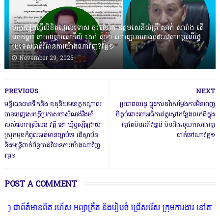
បង្វែររឿងធ្វើលិខិតថ្កោលទោស ចុះលោក ឧត្តមសេនីយ៍ត្រី សាក់ សារាំង តើ
ឯកឧត្តម នាយឧត្តមសេនីយ៍ សៅ សុខា មេបញ្ជាការកងរាជអាវុធហត្ថលើផ្ទៃ
ប្រទេសចាត់វិធានការយ៉ាងណាវិញ?វគ្គ១
November 29, 2025
PREVIOUS
NEXT
មន្ទីរធនធានទឹកនិង ឧតុនិយមខេត្តកណ្ដាល
ប្រជាពលរដ្ឋ ផ្ទុះការតវ៉ាសម្តែងការមិនពេញ
បានចេញសេចក្តីប្រកាសថាសំណង់រឹងមាំ
ចិត្តចំពោះចៅអធិការវត្តស្ដៅកន្លែងលក់ដីក្នុង
របស់លោកស្រីលន វត្តី នៅ ឃុំឫស្សីជ្រោយ
វត្តតែមិនអភិវឌ្ឍន៍ មិនដឹងលុយកសាងវត្ត
ស្រុកមុខកំពូលអត់មានច្បាប់ទេ តើស្ថាប័ន
បាត់ទៅណាវគ្គ១
និងមន្ត្រីពាក់ព័ន្ធចាត់វិធានការយ៉ាងណាវិញ
វគ្គ១
POST A COMMENT
៌មានពិត រហ័ស អព្យាក្រឹត និងរៀបចំ ជ្រើសរើស ក្រុមការងារ នៅតាមបណ្តាលរ