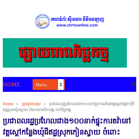
HOME
Home
>
ជ្រុងមួយសង្គម
>
ប្រជាពលរដ្ឋប្រហែលជាង១០០នាក់ផ្ទុះការតវ៉ានៅវត្តស្ដៅកន្លែងឃុំដី
ឥដ្ឋស្រុកកៀនស្វាយ ចំពោះចៅអធិការវត្ត លក់ដីក្នុងវត្ត
ប្រជាពលរដ្ឋប្រហែលជាង១០០នាក់ផ្ទុះការតវ៉ានៅ
វត្តស្ដៅកន្លែងឃុំដីឥដ្ឋស្រុកកៀនស្វាយ ចំពោះ