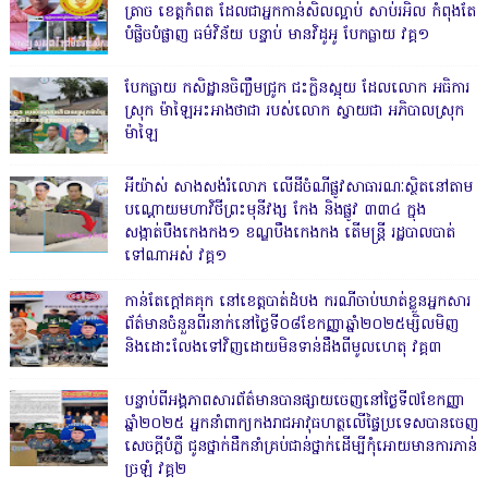
ត្រាច ខេត្តកំពត ដែលជាអ្នកកាន់សិលល្អាប់ សាប់រអិល កំពុងតែ
បំផ្លិចបំផ្លាញ ធម៌វិន័យ បន្ទាប់ មានវិដូអូ បែកធ្លាយ វគ្គ១
បែកធ្លាយ កសិដ្ឋានចិញ្ចឹមជ្រូក ជះក្លិនស្អុយ ដែលលោក អធិការ
ស្រុក ម៉ាឡៃអះអាងថាជា របស់លោក ស្វាយជា អភិបាលស្រុក
ម៉ាឡៃ
អីយ៉ាស់ សាងសង់រំលោភ លើដីចំណីផ្លូវសាធារណៈស្ថិតនៅតាម
បណ្ដោយមហាវិថីព្រះមុនីវង្ស កែង និងផ្លូវ ៣៣៤ ក្នុង
សង្កាត់បឹងកេងកង១ ខណ្ឌបឹងកេងកង តើមន្ត្រី រដ្ឋបាលបាត់
ទៅណាអស់ វគ្គ១
កាន់តែក្តៅគគុក នៅខេត្តបាត់ដំបង ករណីចាប់ឃាត់ខ្លួនអ្នកសារ
ព័ត៌មានចំនួនពីរនាក់នៅថ្ងៃទី០៨ខែកញ្ញាឆ្នាំ២០២៥ម្សិលមិញ
និងដោះលែងទៅវិញដោយមិនទាន់ដឹងពីមូលហេតុ វគ្គ៣
បន្ទាប់ពីអង្គភាពសារព័ត៌មានបានផ្សាយចេញនៅថ្ងៃទី៧ខែកញ្ញា
ឆ្នាំ២០២៥ អ្នកនាំពាក្យកងរាជអាវុធហត្ថលើផ្ទៃប្រទេសបានចេញ
សេចក្តីបំភ្លឺ ជូនថ្នាក់ដឹកនាំគ្រប់ជាន់ថ្នាក់ដើម្បីកុំអោយមានការភាន់
ច្រឡំ វគ្គ២