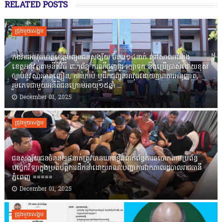
RELATED POSTS
ជ្រុងមួយសង្គម
កងរាជឣាវុធហត្ថខេត្តបញ្ជូនជនសង្ស័យ ចំនួន១៤នាក់ ទៅសាលាដំបូង
ខេត្តឣនុវត្តតាមនីតិវិធី ពាក់ព័ន្ធ ករណីជួញដូរ រក្សាទុក និងប្រើប្រាស់ដោយខុស
ច្បាប់នូវសារធាតុញៀន, កាន់កាប់ ឬដឹកជញ្ជូនអាវុធដោយគ្មានការអនុញ្ញាត,
រួមភេទជាមួយអនីតិជនក្រោមអាយុ១៥ឆ្នាំ ...
December 01, 2025
ជ្រុងមួយសង្គម
ជនសង្ស័យជនចំនួន២៨នាក់ត្រូវបានឃាត់ខ្លួនពាក់ព័ន្ធការឆបោកតាមប្រព័ន្ធ
បច្ចេកវិទ្យាក្នុងប្រតិបត្តិការដឹកនាំដោយគណៈបញ្ជាការឯកភាពរដ្ឋបាលរាជធានី
ភ្នំពេញ ‎=====
December 01, 2025
ជ្រុងមួយសង្គម