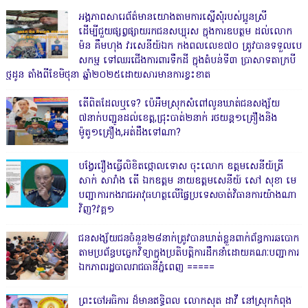
អង្គភាពសារេព័ត៌មានយោងតាមការស្នើសុំរបស់ប្អូនស្រី
ដើម្បីជួយផ្សព្វផ្សាយរកជនសប្បុរស ក្នុងការឧបត្ថម ដល់លោក
ម៉ន គឹមហុង វរសេនីយ៍ឯក កងពលលេខ៧០ ត្រូវបានទទួលបេ
សកម្ម ទៅឈរជើងការពារទឹកដី ក្នុងតំបន់ទី៣ ប្រាសាទតាក្របី
ថ្មដូន តាំងពីខែមិថុនា ឆ្នាំ២០២៥ដោយសារមានការខ្វះខាត
តើពិតដែលឬទេ? ប៉េអឹមស្រុកសំពៅលូនឃាត់ជនសង្ស័យ
៧នាក់បញ្ជូនដល់ខេត្ត,ជ្រុះបាត់២នាក់ រថយន្ត១គ្រឿងនិង
ម៉ូតូ១គ្រឿង,អត់ដឹងទៅណា?
បង្វែររឿងធ្វើលិខិតថ្កោលទោស ចុះលោក ឧត្តមសេនីយ៍ត្រី
សាក់ សារាំង តើ ឯកឧត្តម នាយឧត្តមសេនីយ៍ សៅ សុខា មេ
បញ្ជាការកងរាជអាវុធហត្ថលើផ្ទៃប្រទេសចាត់វិធានការយ៉ាងណា
វិញ?វគ្គ១
ជនសង្ស័យជនចំនួន២៨នាក់ត្រូវបានឃាត់ខ្លួនពាក់ព័ន្ធការឆបោក
តាមប្រព័ន្ធបច្ចេកវិទ្យាក្នុងប្រតិបត្តិការដឹកនាំដោយគណៈបញ្ជាការ
ឯកភាពរដ្ឋបាលរាជធានីភ្នំពេញ ‎=====
ព្រះចៅអធិការ ដ៏មានឥទ្ធិពល លោកសុត ដាវី នៅស្រុកកំពុង