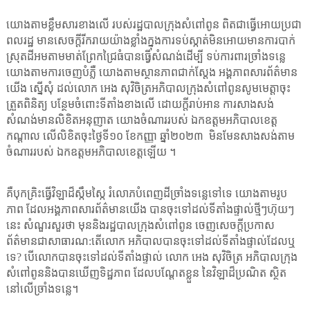
យោងតាមខ្លឹមសារខាងលើ របស់រដ្ឋបាលក្រុងសំពៅពូន ពិតជាធ្វើអោយប្រជា
ពលរដ្ឋ មានសេចក្តីរីករាយយ៉ាងខ្លាំងក្នុងការទប់ស្កាត់មិនអោយមានការបាក់
ស្រុតដីអមតាមមាត់ព្រែកជ្រៃធំបានធ្វើសំណង់ដើម្បី ទប់ការពារច្រាំងទន្លេ
យោងតាមការចេញបំភ្លឺ យោងតាមស្ថានភាពជាក់ស្តែង អង្គភាពសារព័ត៌មាន
យើង ស្នើសុំ ដល់លោក អេង សុវិចិត្រអភិបាលក្រុងសំពៅពូនសូមមេត្តាចុះ
ត្រួតពិនិត្យ បន្ថែមចំពោះទីតាំងខាងលើ ដោយក្តីរាប់អាន ការសាងសង់
សំណង់មានលិខិតអនុញាត យោងចំណាររបស់ ឯកឧត្តមអភិបាលខេត្ត
កណ្តាល លើលិខិតចុះថ្ងៃទី១០ ខែកញ្ញា ឆ្នាំ២០២៣
មិនមែនសាងសង់តាម
ចំណាររបស់ ឯកឧត្តមអភិបាលខេត្តឡើយ ។
គឺបុកគ្រិះធ្វើវិឡាដ៏ស្កឹមស្កៃ រំលោភបំពេញដីច្រាំងទន្លេទៅទេ យោងតាមរូប
ភាព ដែលអង្គភាពសារព័ត៌មានយើង បានចុះទៅដល់ទីតាំងផ្ទាល់ថ្មីៗហ៊ុយៗ
នេះ សំណួរសួរថា មុននិងរដ្ឋបាលក្រុងសំពៅពូន ចេញសេចក្តីប្រកាស
ព័ត៌មានជាសាធារណ
:
តើលោក អភិបាលបានចុះទៅដល់ទីតាំងផ្ទាល់ដែលឬ
ទេ? បើលោកបានចុះទៅដល់ទីតាំងផ្ទាល់ លោក អេង សុវិចិត្រ អភិបាលក្រុង
សំពៅពូននិងបានឃើញទិដ្ឋភាព ដែលបណ្តែតខ្លួន នៃវិឡាដ៏ប្រណិត ស្ថិត
នៅលើច្រាំងទន្លេ។