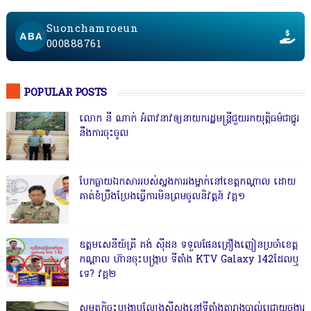
Suonchamroeun
000888761
POPULAR POSTS
លោក នី ណាក់ អំពាវនាវឲ្យនាយករដ្ឋមន្ត្រីជួយរកយុត្តិធម៌ជាថ្នូរ
នឹងការចុះចូល
បែកធ្លាយឯកសាររបស់ស្នងការរងម្នាក់នៅខេត្តកណ្ដាល ដោយ
គាត់ខំប្រឹងប្រែងធ្វើការមិនព្រមចូលនិវត្តន៍ វគ្គ១
ឧត្តមសេនីយ៍ត្រី គង់ ស៊ីដន ទទួលផែនគ្រឿងញៀនប្រចាំខេត្ត
កណ្តាល ហ៊ានចុះបង្ក្រាប ទីតាំង KTV Galaxy 142ដែលឬ
ទេ? វគ្គ២
សមត្ថកិ្ចចុះបង្ក្រាបល្បែងស៊ីសងនៅទីតាំងតារាងបាល់ជ្រោយចង្វារ