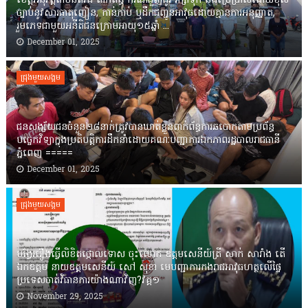
ខេត្តឣនុវត្តតាមនីតិវិធី ពាក់ព័ន្ធ ករណីជួញដូរ រក្សាទុក និងប្រើប្រាស់ដោយខុស
ច្បាប់នូវសារធាតុញៀន, កាន់កាប់ ឬដឹកជញ្ជូនអាវុធដោយគ្មានការអនុញ្ញាត,
រួមភេទជាមួយអនីតិជនក្រោមអាយុ១៥ឆ្នាំ ...
December 01, 2025
ជ្រុងមួយសង្គម
ជនសង្ស័យជនចំនួន២៨នាក់ត្រូវបានឃាត់ខ្លួនពាក់ព័ន្ធការឆបោកតាមប្រព័ន្ធ
បច្ចេកវិទ្យាក្នុងប្រតិបត្តិការដឹកនាំដោយគណៈបញ្ជាការឯកភាពរដ្ឋបាលរាជធានី
ភ្នំពេញ ‎=====
December 01, 2025
ជ្រុងមួយសង្គម
បង្វែររឿងធ្វើលិខិតថ្កោលទោស ចុះលោក ឧត្តមសេនីយ៍ត្រី សាក់ សារាំង តើ
ឯកឧត្តម នាយឧត្តមសេនីយ៍ សៅ សុខា មេបញ្ជាការកងរាជអាវុធហត្ថលើផ្ទៃ
ប្រទេសចាត់វិធានការយ៉ាងណាវិញ?វគ្គ១
November 29, 2025