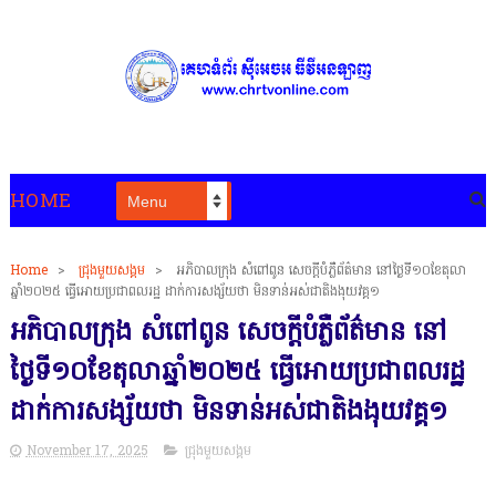
HOME
Home
>
ជ្រុងមួយសង្គម
>
អភិបាលក្រុង សំពៅពូន សេចក្តីបំភ្លឺព័ត៌មាន នៅថ្ងៃទី១០ខែតុលា
ឆ្នាំ២០២៥ ធ្វើអោយប្រជាពលរដ្ឋ ដាក់ការសង្ស័យថា មិនទាន់អស់ជាតិងងុយវគ្គ១
អភិបាលក្រុង សំពៅពូន សេចក្តីបំភ្លឺព័ត៌មាន នៅ
ថ្ងៃទី១០ខែតុលាឆ្នាំ២០២៥ ធ្វើអោយប្រជាពលរដ្ឋ
ដាក់ការសង្ស័យថា មិនទាន់អស់ជាតិងងុយវគ្គ១
November 17, 2025
ជ្រុងមួយសង្គម