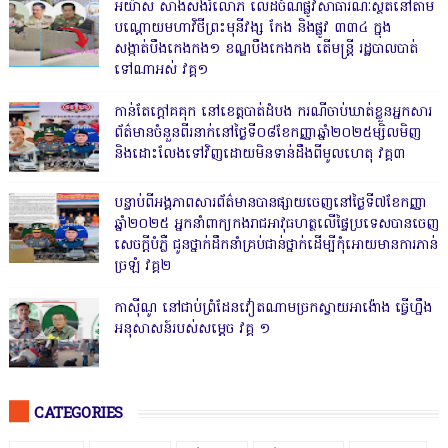
អីយ៉ាស់ សាងសង់រំលោភ លើដីចំណីផ្លូវសាធារណៈស្ថិតនៅតាម
បណ្ដោយមហាវិថីព្រះមុនីវង្ស កែង និងផ្លូវ ៣៣៤ ក្នុង
សង្កាត់បឹងកេងកង១ ខណ្ឌបឹងកេងកង តើមន្ត្រី រដ្ឋបាលបាត់
ទៅណាអស់ វគ្គ១
កាន់តែក្តៅគគុក នៅខេត្តបាត់ដំបង ករណីចាប់ឃាត់ខ្លួនអ្នកសារ
ព័ត៌មានចំនួនពីរនាក់នៅថ្ងៃទី០៨ខែកញ្ញាឆ្នាំ២០២៥ម្សិលមិញ
និងដោះលែងទៅវិញដោយមិនទាន់ដឹងពីមូលហេតុ វគ្គ៣
បន្ទាប់ពីអង្គភាពសារព័ត៌មានបានផ្សាយចេញនៅថ្ងៃទី៧ខែកញ្ញា
ឆ្នាំ២០២៥ អ្នកនាំពាក្យកងរាជអាវុធហត្ថលើផ្ទៃប្រទេសបានចេញ
សេចក្តីបំភ្លឺ ជូនថ្នាក់ដឹកនាំគ្រប់ជាន់ថ្នាក់ដើម្បីកុំអោយមានការភាន់
ច្រឡំ វគ្គ២
កាសុីណូ នៅជាប់ព្រំដែនវៀតណាមច្រកស្វាយអាង៉ោង ធ្វើហ្នឹង
អនុសាសន៍របស់សម្ដេច វគ្គ ១
CATEGORIES