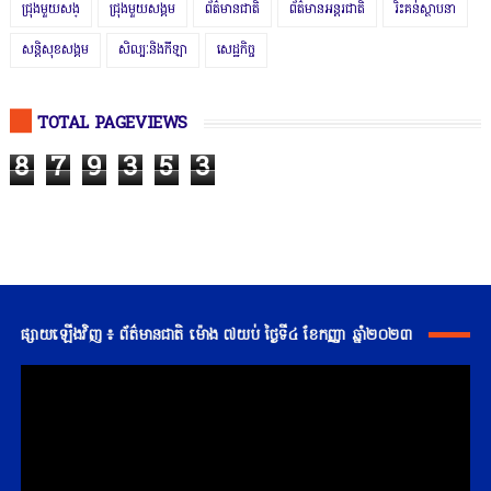
ជ្រុងមួយសង្
ជ្រុងមួយសង្គម
ព័ត៌មានជាតិ
ព័ត៌មានអន្តរជាតិ
រិះគន់ស្ថាបនា
សន្តិសុខសង្គម
សិល្បៈនិងកីឡា
សេដ្ឋកិច្ច
TOTAL PAGEVIEWS
8
7
9
3
5
3
ផ្សាយឡើងវិញ ៖ ព័ត៌មានជាតិ ម៉ោង ៧យប់ ថ្ងៃទី៤ ខែកញ្ញា ឆ្នាំ២០២៣