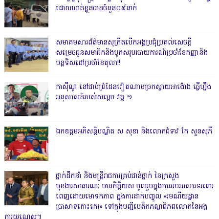
ដោយឃាត់ខ្លួនបានចំនួន០៩នាក់
សមាគមសារព័ត៌មានសុក្រឹតបើកអង្គប្រជុំប្រគល់សេចក្តី
សម្រេចជូនសមាជិកនិងបូកសរុបរបាយការណ៍ប្រចាំខែកញ្ញានិង
បន្តទិសដៅប្រចាំខែតុលា!!
កាសុីណូ នៅជាប់ព្រំដែនវៀតណាមច្រកស្វាយអាង៉ោង ធ្វើហ្នឹង
អនុសាសន៍របស់សម្ដេច វគ្គ ១
ឯកឧត្តមអភិសន្តិបណ្ឌិត ស សុខា និងលោកជំទាវ កែ សួនសុភី
ថ្នាក់ដឹកនាំ និងមន្ត្រីរាជការគ្រប់ជាន់ថ្នាក់ នៃក្រសួង
មុខងារសាធារណៈ មានកិត្តិយស ចូលរួមក្នុងការអបអរសារទរពោរ
ពេញដោយមោទកភាព ក្នុងការដាក់បញ្ចូល «រមណីយដ្ឋាន
ប្រាសាទកោះកេរ» ទៅក្នុងបញ្ជីបេតិកភណ្ឌពិភពលោកនៃអង្គ
ការយូណេស្កូ។