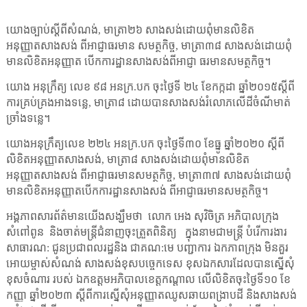
យោងច្បាប់ស្តីពីសំណង់
,
មាត្រា២៦ សាងសង់ដោយពុំមានលិខិត
អនុញ្ញាតសាងសង់ ពីអាជ្ញាធរមាន សមត្ថកិច្ច
,
មាត្រា៣៨ សាងសង់ដោយពុំ
មានលិខិតអនុញ្ញាត បើកការដ្ឋានសាងសង់ពីអាជ្ញា ធរមានសមត្ថកិច្ច។
យោង អនុក្រឹត្យ លេខ ៩៨ អនក្រ.បក ចុះថ្ងៃទី ២៤ ខែកក្កដា ឆ្នាំ២០១៥ស្តីពី
ការគ្រប់គ្រងអាងទន្លេ
,
មាត្រា៨ ដោយបានសាងសង់រំលោភលើដីចំណីមាត់
ច្រាំងទន្លេ។
យោងអនុក្រឹត្យលេខ ២២៤ អនក្រ.បក ចុះថ្ងៃទី៣០ ខែធ្នូ ឆ្នាំ២០២០ ស្តីពី
លិខិតអនុញ្ញាតសាងសង់
,
មាត្រា៨ សាងសង់ដោយពុំមានលិខិត
អនុញ្ញាតសាងសង់ ពីអាជ្ញាធរមានសមត្ថកិច្ច
,
មាត្រា៣៧ សាងសង់ដោយពុំ
មានលិខិតអនុញ្ញាតបើកការដ្ឋានសាងសង់ ពីអាជ្ញាធរមានសមត្ថកិច្ច។
អង្គភាពសារព័ត៌មានយើងសង្ឃឹមថា
លោក អេង សុវិចិត្រ អភិបាលក្រុង
សំពៅពូន
និងចាត់មន្ត្រីជំនាញចុះត្រួតពិនិត្យ
ក្នុងនាមជាមន្ត្រី បំរើការងារ
សាធារណ: ជូនប្រជាពលរដ្ឋនិង ជាគណ:មេ បញ្ជាការ ឯកភាពក្រុង មិនគួរ
អោយម្ចាស់សំណង់ សាងសង់ខុសបច្ចេកទេស ខុសឯកសារដែលបានស្នើសុំ
ខុសចំណារ របស់ ឯកឧត្តមអភិបាលខេត្តកណ្តាល លើលិខិតចុះថ្ងៃទី១០ ខែ
កញ្ញា ឆ្នាំ២០២៣ ស្តីពីការស្នើសុំអនុញ្ញាតឈូសឆាយពង្រាបដី និងសាងសង់