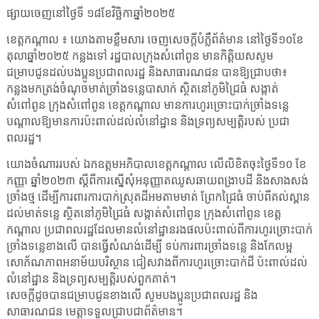
ផ្សាយចេញនៅថ្ងៃទី ១៨ខែវិច្ឆិកាឆ្នាំ២០២៥
ខេត្តកណ្តាល ៖ យោងតាមខ្លឹមសារ ចេញសេចក្តីបំភ្លឺព័ត៌មាន នៅថ្ងៃទី១០ខែ
តុលាឆ្នាំ២០២៥ កន្លងទៅ រដ្ឋបាលក្រុងសំពៅពូន មានកិត្តិយសសូម
ជម្រាបជូនដល់បងប្អូនប្រជាពលរដ្ឋ និងសាធារណជន បានឱ្យជ្រាបថា៖
កន្លងមកត្រង់ចំណុចមាត់ច្រាំងទន្លេបាសាក់ ស្ថិតនៅភូមិជ្រៃធំ សង្កាត់
សំពៅពូន ក្រុងសំពៅពូន ខេត្តកណ្តាល មានការហូរច្រោះបាក់ច្រាំងទន្លេ
បណ្តាលឱ្យមានការប៉ះពាល់ដល់លំនៅដ្ឋាន និងទ្រព្យសម្បត្តិរបស់ ប្រជា
ពលរដ្ឋ។
យោងចំណាររបស់ ឯកឧត្តមអភិបាលខេត្តកណ្តាល លើលិខិតចុះថ្ងៃទី១០ ខែ
កញ្ញា ឆ្នាំ២០២៣ ស្តីពីការស្នើសុំអនុញ្ញាតឈូសឆាយពង្រាបដី និងសាងសង់
ច្រាំងថ្ម ដើម្បីការពារការបាក់ស្រុតដីអមតាមមាត់ ព្រែកជ្រៃធំ ចាប់ពីគល់ស្ពាន
ដល់មាត់ទន្លេ ស្ថិតនៅភូមិជ្រៃធំ សង្កាត់សំពៅពូន ក្រុងសំពៅពូន ខេត្ត
កណ្តាល ប្រជាពលរដ្ឋដែលមានលំនៅដ្ឋានរងផលប៉ះពាល់ពីការហូរច្រោះបាក់
ច្រាំងទន្លេខាងលើ បានធ្វើសំណង់ដើម្បី ទប់ការពារច្រាំងទន្លេ និងកែលម្អ
សោភ័ណភាពអនាម័យបរិស្ថាន ជៀសវាងពីការហូរច្រោះបាក់ដី ប៉ះពាល់ដល់
លំនៅដ្ឋាន និងទ្រព្យសម្បត្តិរបស់ពួកគាត់។
សេចក្តីដូចបានជម្រាបជូនខាងលើ សូមបងប្អូនប្រជាពលរដ្ឋ និង
សាធារណជន មេត្តាទទួលជ្រាបជាព័ត៌មាន។