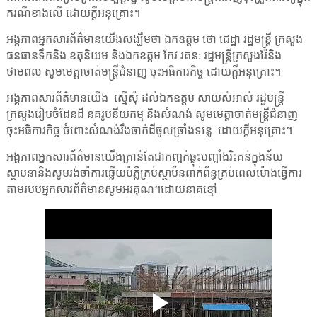
ករណីខាងលើ ដោយក្តីអនុគ្រោះ។
អង្គភាពអ្នកសារព័ត៌មានយើងសង្ឃឹមថា ឯកឧត្តម ថោ ជេដ្ឋា រដ្ឋមន្ត្រី ក្រសួង
ធនធានទឹកនិង ឧតុនិយម និងឯកឧត្តម កែវ រតន: រដ្ឋមន្ត្រីក្រសួងរ៉ែនិង
ថាមពល សូមមេត្តាចាត់មន្ត្រីជំនាញ ចុះអធិការកិច្ច ដោយក្តីអនុគ្រោះ។
អង្គភាពសារព័ត៌មានយើង
ស្នើសុំ ដល់ឯកឧត្តម សាយសំអាល់ រដ្ឋមន្ត្រី
ក្រសួងរៀបចំដែនដី នគរូបនីយកម្ម និងសំណង់ សូមមេត្តាចាត់មន្ត្រីជំនាញ
ចុះអធិការកិច្ច ចំពោះសំណង់រឹងចាក់ដីចូលច្រាំងទន្លេ
ដោយក្តីអនុគ្រោះ។
អង្គភាពអ្នកសារព័ត៌មានយើងគ្រាន់តែជាកញ្ចក់ឆ្លុះបញ្ចាំងរិះគន់ក្នុងន័យ
ស្ថាបនានិងសូមរង់ចាំការឆ្លើយបំភ្លឺគ្រប់ស្ថាប័នពាក់ព័ន្ធគ្រប់ពេលម៉ោងធ្វើការ
តាមរបបអ្នកសារព័ត៌មានសូមអរគុណ។ដោយនាគខ្មៅ