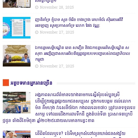
សមត្ថកិច្ចវគ្គ១
November 28, 2025
ញាតិគាំទ្រ ខ្ញុំបាទ សួន ចំរើន ចាងហ្វាង គេហទំព័រ ស៊ីអេចអធីវី
អនឡាញ សូមប្រកាសគាំទ្រ លោក ផែង វណ្ណ:
November 27, 2025
ឯកឧត្តមសន្តិបណ្ឌិត នេត សាវឿន និងឯកឧត្តមអភិសន្តិបណ្ឌិត ស
សុខា អញ្ជើញជាសហអធិបតីផ្សព្វផ្សាយបទបញ្ជារបស់រាជរដ្ឋាភិបាល
កម្ពុជា
November 27, 2025
អត្ថបទមានអ្នកអានច្រើន
អង្គភាពសារេព័ត៌មានយោងតាមការស្នើសុំរបស់ប្អូនស្រី
ដើម្បីជួយផ្សព្វផ្សាយរកជនសប្បុរស ក្នុងការឧបត្ថម ដល់លោក
ម៉ន គឹមហុង វរសេនីយ៍ឯក កងពលលេខ៧០ ត្រូវបានទទួលបេ
សកម្ម ទៅឈរជើងការពារទឹកដី ក្នុងតំបន់ទី៣ ប្រាសាទតាក្របី
ថ្មដូន តាំងពីខែមិថុនា ឆ្នាំ២០២៥ដោយសារមានការខ្វះខាត
តើពិតដែលឬទេ? ប៉េអឹមស្រុកសំពៅលូនឃាត់ជនសង្ស័យ