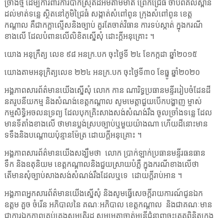
ច្រាំងថ្ម ដើម្បីការពារការបាក់ស្រុតដីអមតាមមាត់ ព្រែកជ្រៃធំ ចាប់ពីគល់ស្ពាន
ដល់មាត់ទន្លេ ស្ថិតនៅភូមិជ្រៃធំ សង្កាត់សំពៅពូន ក្រុងសំពៅពូន ខេត្ត
កណ្តាល គឺជាកក្តាល្មើសនិងច្បាប់ គួរតែចាត់វិធាន ការទប់ស្កាត់ ក្នុងករណី
ខាងលើ ដែលបំពានលើលិខិតស្នើសុំ ដោះក្តីអនុគ្រោះ ។
យោង អនុក្រឹត្យ លេខ ៩៨ អនក្រ.បក ចុះថ្ងៃទី ២៤ ខែកក្កដា ឆ្នាំ២០១៥
យោងតាមអនុក្រិត្យលេខ ២២៤ អនក្រ.បក ចុះថ្ងៃទី៣០ ខែធ្នូ ឆ្នាំ២០២០
អង្គភាពសារព័ត៌មានយើងស្នើសុំ លោក កាន ណារិទ្ធប្រធានមន្ទីររៀបចំដែនដី
នគរូបនីយកម្ម និងសំណង់ខេត្តកណ្តាល សូមមេត្តាជួយបើកបង្ហាញ ម្ចាស់
កម្មសិទ្ធិអចលនទ្រព្យ ដែលបុកគ្រិះសាងសង់សំណង់រឹង ចូលច្រាំងទន្លេ ដែល
មានទីតាំងខាងលើ ថាមានប្លង់ស្របច្បាប់ឬមួយយ៉ាងណា ហើយដីនោះមាន
ទទឹងនិងបណ្តោយប៉ុន្មានម៉ែត្រ ដោយក្តីអនុគ្រោះ ។
អង្គភាពសារព័ត៌មានយើងសង្ឃឹមថា
លោក ប្រាក់ឡាក់ប្រធានមន្ទីរធនធាន
ទឹក និងឧតុនិយម ខេត្តកណ្តាលនិងជួយស្រាយបំភ្លឺ ក្នុងករណីខាងលើថា
តើមានសុំច្បាប់សាងសង់សំណង់រឹងដែលឬទេ
ដោយក្តីរាប់អាន ។
អង្គភាពអ្នកសារព័ត៌មានយើងស្នើសុំ និងសូមធ្វើសេចក្តីរាយការណ៍ជូនឯក
ឧត្តម គួច ចំរើន អភិបាលនៃ គណៈអភិបាល ខេត្តកណ្តាល
និងជាគណៈមាន
ជាការឯកភាពគ្រប់គ្រងសម្បត្តិរដ្ឋ សូមមេត្តាចាត់មន្ត្រីជំនាញចុះត្រួតពិនិត្យក្នុង