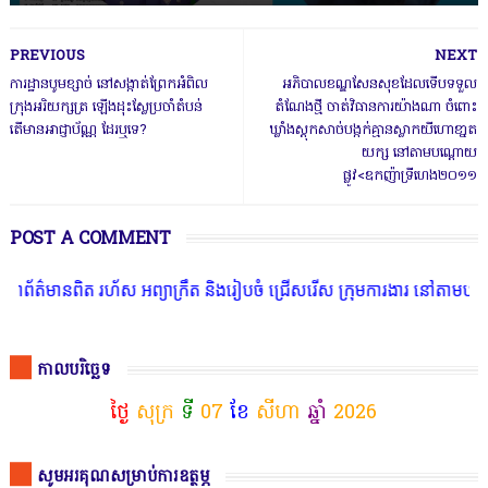
PREVIOUS
NEXT
ការដ្ឋានបូមខ្សាច់ នៅសង្កាត់ព្រែកអំពិល
អភិបាលខណ្ឌសែនសុខដែលទើបទទួល
ក្រុងអរិយក្សត្រ ឡើងដុះស្លែប្រចាំតំបន់
តំណែងថ្មី ចាត់វិធានការយ៉ាងណា ចំពោះ
តើមានអាជ្ញាប័ណ្ណ ដែរឬទេ?
ឃ្លាំងស្តុកសាច់បង្កក់គ្មានស្លាកយីហោខា្នត
យក្ស នៅតាមបណ្តោយ
ផ្លូវ<ឧកញ៉ាទ្រីហេង២០១១
POST A COMMENT
ត រហ័ស អព្យាក្រឹត និងរៀបចំ ជ្រើសរើស ក្រុមការងារ នៅតាមបណ្តាលរាជធានី
កាលបរិច្ឆេទ
ថ្ងៃ
សុក្រ
ទី
07
ខែ
សីហា
ឆ្នាំ
2026
សូមអរគុណសម្រាប់ការឧត្ថម្ភ