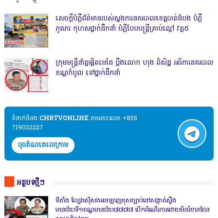
សេចក្តីបំភ្លឺព័ត៌មានរបស់ស្នងការនគរបាលខេត្តបាត់ដំបង បំភ្លឺ
ភូតភរ កុហសថ្នាក់ដឹកនាំ បំភ្លឺបែបបន្ត្រីគ្រាប់ល្ពៅ វគ្គ៥
ក្រុមមន្ត្រីនាំគ្នាផ្ដិតមេដៃ ប្ដឹងលោក ហុង ពិសិដ្ឋ អធិការនគរបាល
ខណ្ឌកំបូល ទៅថ្នាក់ដឹកនាំ
ទំនាក់ទំនង​​
CHRTVONLINE
តាមរយៈលេខ +855
719022227
ចុចតំណតេលេក្រាម
អត្ថបទថ្មីៗ
ទីតាំង ល្បែងស៊ីសងអនឡាញខុសច្បាប់នៅសង្កាត់សឹ្ចង
មានជ័យទី១ខណ្ឌមានជ័យ៧៧៧៧ បើកដំណើរការដោយមិនរំខានដែន