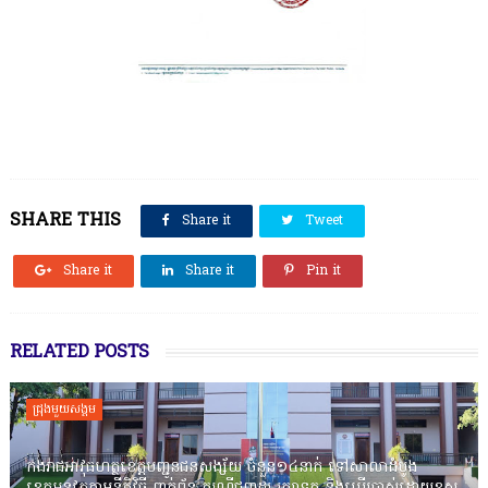
SHARE THIS
Share it
Tweet
Share it
Share it
Pin it
RELATED POSTS
ជ្រុងមួយសង្គម
កងរាជឣាវុធហត្ថខេត្តបញ្ជូនជនសង្ស័យ ចំនួន១៤នាក់ ទៅសាលាដំបូង