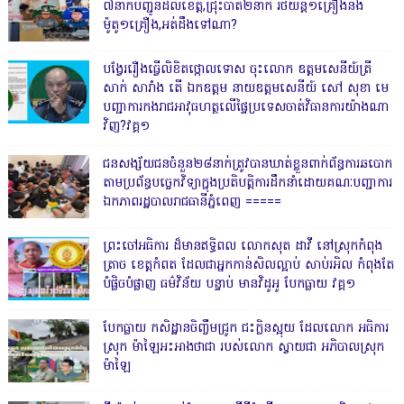
៧នាក់បញ្ជូនដល់ខេត្ត,ជ្រុះបាត់២នាក់ រថយន្ត១គ្រឿងនិង
ម៉ូតូ១គ្រឿង,អត់ដឹងទៅណា?
បង្វែររឿងធ្វើលិខិតថ្កោលទោស ចុះលោក ឧត្តមសេនីយ៍ត្រី
សាក់ សារាំង តើ ឯកឧត្តម នាយឧត្តមសេនីយ៍ សៅ សុខា មេ
បញ្ជាការកងរាជអាវុធហត្ថលើផ្ទៃប្រទេសចាត់វិធានការយ៉ាងណា
វិញ?វគ្គ១
ជនសង្ស័យជនចំនួន២៨នាក់ត្រូវបានឃាត់ខ្លួនពាក់ព័ន្ធការឆបោក
តាមប្រព័ន្ធបច្ចេកវិទ្យាក្នុងប្រតិបត្តិការដឹកនាំដោយគណៈបញ្ជាការ
ឯកភាពរដ្ឋបាលរាជធានីភ្នំពេញ ‎=====
ព្រះចៅអធិការ ដ៏មានឥទ្ធិពល លោកសុត ដាវី នៅស្រុកកំពុង
ត្រាច ខេត្តកំពត ដែលជាអ្នកកាន់សិលល្អាប់ សាប់រអិល កំពុងតែ
បំផ្លិចបំផ្លាញ ធម៌វិន័យ បន្ទាប់ មានវិដូអូ បែកធ្លាយ វគ្គ១
បែកធ្លាយ កសិដ្ឋានចិញ្ចឹមជ្រូក ជះក្លិនស្អុយ ដែលលោក អធិការ
ស្រុក ម៉ាឡៃអះអាងថាជា របស់លោក ស្វាយជា អភិបាលស្រុក
ម៉ាឡៃ