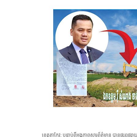
ខេត្តតាកែវ: បន្ទាប់ពីអង្គភាពសារព័ត៌មាន បានផ្សព្វ