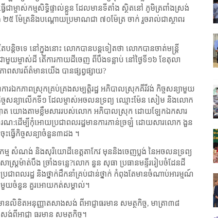
្ចាស់កម្មសិទ្ធិផ្ទាល់ខ្លួន ដែលមានទីតាំង ស្ថិតនៅ ភូមិត្រពាំងស្រង់
ទឹង ២៥ ម៉ែត្រនិងបណ្ដោយប្រមាណជា ៧០ម៉ែត្រ ចាក់ រួចរាល់ជាស្ថាពរ
លតែបន្តិចទេ នៅក្នុងនោះ លោកបានបន្តទៀតថា លោកបានចាត់មន្ត្រី
ជាមួយម្ចាស់ដី តើការកាយដីចេញ ពីបឹងទន្លាប់ នៅថ្ងៃទី១៦ ខែតុលា
ង្គភាពសារព័ត៌មានយើង បានផ្សព្វផ្សាយ?
ឯកភាពស្រុកគ្រប់គ្រងសម្បត្តិរដ្ឋ អភិបាលស្រុកគីរីវង់ កិច្ចសន្យាមួយ
ឺជាកិច្ចសន្យាលើកទី១ ដែលម្ចាស់អចលនទ្រព្យ ឈ្មោះម៉ែន សៀម និងលោក
ិតអនុញាត យោងតាមខ្លឹមសាររបស់លោក អភិបាលស្រុក ដោយឡែកឯកសារ
ធារណ
:
ដើម្បីកុំអោយប្រជាពលរដ្ឋមានការភាន់ច្រឡំ ដោយសារលោក ងួន
ុះធ្វើកិច្ចសន្យាចំនួន៣ដង ។
កម្ម សំណង់ និងសុរិយោដីខេត្តតាកែវ មុននិងចេញប្លង់ នៃអចលនទ្រព្យ
្ត្រម៉ាត់បឹង ច្រាំងទន្លេ
?
លោក នួន សុធា ប្រធានមន្ទីររៀបចំដែនដី
្រជាពលរដ្ឋ និងថ្នាក់ដឹកនាំគ្រប់ជាន់ថ្នាក់ កំពុងតែមានចំណាប់អារម្មណ៍
ន់មួយចំនួន គួរអោយកត់សម្គាល់។
លិខិតអនុញ្ញាតសាងសង់ ពីអាជ្ញាធរមាន សមត្ថកិច្ច
,
មាត្រា៣៨
់ពីអាជ្ញា ធរមាន សមត្ថកិច្ច។