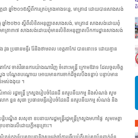
«
ព
ដា ឆ្នាំ២០១៥ស្តីពីការគ្រប់គ្រងអាងទន្លេ
,
មាត្រា៨ ដោយបានសាងសង់
ូ ឆ្នាំ២០២០ ស្តីពីលិខិតអនុញ្ញាតសាងសង់
,
មាត្រា៨ សាងសង់ដោយពុំ
មាត្រា៣៧ សាងសង់ដោយពុំមានលិខិតអនុញ្ញាតបើកការដ្ឋានសាងសង់
ង វុធ ប្រធានមន្ទីរ រ៉ែនិងថាមពល ខេត្តតាកែវ បាននោះទេ ដោយគ្មាន
កែវ ចាត់វិធានការយ៉ាងណាវិញ ចំពោះមន្ត្រី ក្រោមឱវាទ ដែលចូលចិត្ត
ារឆក់ល្វែង បណ្តែតបណ្តោយ អោយមានការចាក់ដីចូលបឹងទន្លាប់ បន្ទាប់មាន
ាន់អស់ងងុយ ។
អាល់ រដ្ឋមន្ត្រី ក្រសួងរៀបចំដែនដី នគរូបនីយកម្ម និងសំណង់ សូម
ំពោះលោក នួន សុធា ប្រធានមន្ទីររៀបចំដែនដី នគរូបនីយកម្ម សំណង់ និង
ិបណ្ឌិត សសុខា ឧបនាយករដ្ឋមន្ត្រីរដ្ឋមន្ត្រីក្រសួងមហាផ្ទៃ
សូមមេត្តា
បង្ក្រាបខាងលើដោយក្តីអនុគ្រោះ។
ះគន់ក្នុងន័យស្ថាបនានិងសូមរង់ចាំការឆ្លើយបំភ្លឺគ្រប់ស្ថាប័នពាក់ព័ន្ធ