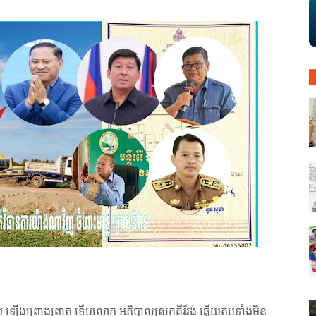
ផ្សាយ ឡើងព្រោងព្រាត ទើបលោក អភិបាលស្រុកគីរីវង់ ឆ្លើយតបទាំងមិន