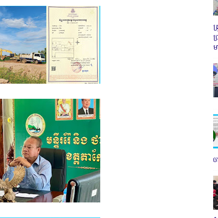
ត
ប
ម
ច