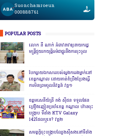
Suonchamroeun
000888761
POPULAR POSTS
លោក នី ណាក់ អំពាវនាវឲ្យនាយករដ្ឋ
មន្ត្រីជួយរកយុត្តិធម៌ជាថ្នូរនឹងការចុះចូល
បែកធ្លាយឯកសាររបស់ស្នងការរងម្នាក់នៅ
ខេត្តកណ្ដាល ដោយគាត់ខំប្រឹងប្រែងធ្វើ
ការមិនព្រមចូលនិវត្តន៍ វគ្គ១
ឧត្តមសេនីយ៍ត្រី គង់ ស៊ីដន ទទួលផែន
គ្រឿងញៀនប្រចាំខេត្ត កណ្តាល ហ៊ានចុះ
បង្ក្រាប ទីតាំង KTV Galaxy
142ដែលឬទេ? វគ្គ២
សមត្ថកិ្ចចុះបង្ក្រាបល្បែងស៊ីសងនៅទីតាំង