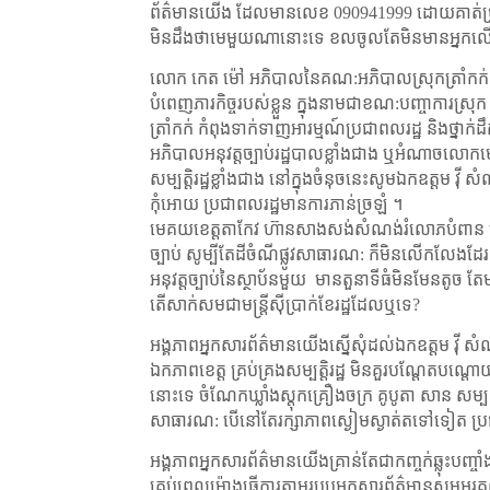
ព័ត៌មានយើង ដែលមានលេខ
090941999
ដោយគាត់ប
មិនដឹងថាមេមួយណានោះទេ ខលចូលតែមិនមានអ្នកលើក 
លោក កេត ម៉ៅ អភិបាលនៃគណ
:
អភិបាលស្រុកត្រាំកក
បំពេញភារកិច្ចរបស់ខ្លួន ក្នុងនាមជាខណ
:
បញ្ចាការស្រ
ត្រាំកក់ កំពុងទាក់ទាញអារម្មណ៍ប្រជាពលរដ្ឋ និងថ្នាក
អភិបាលអនុវត្តច្បាប់រដ្ឋបាលខ្លាំងជាង ឬអំណាចល
សម្បត្តិរដ្ឋខ្លាំងជាង នៅក្នុងចំនុចនេះសូមឯកឧត្តម
កុំអោយ ប្រជាពលរដ្ឋមានការភាន់ច្រឡំ ។
មេគយខេត្តតាកែវ ហ៊ានសាងសង់សំណង់រំលោភបំពាន លើ
ច្បាប់ សូម្បីតែដីចំណីផ្លូវសាធារណ: ក៏មិនលើកលែងដែរ
អនុវត្តច្បាប់នៃស្ថាប័នមួយ
មានតួនាទីធំមិនមែនតូច តែម
តើសាក់សមជាមន្ត្រីស៊ីប្រាក់ខែរដ្ឋដែលឬទេ?
អង្គភាពអ្នកសារព័ត៌មានយើងស្នើសុំដល់ឯកឧត្តម វ៉
ឯកភាពខេត្ត គ្រប់គ្រងសម្បត្តិរដ្ឋ មិនគួរបណ្តែត
នោះទេ ចំណែកឃ្លាំងស្តុកគ្រឿងចក្រ គូបូតា សាន ស
សាធារណ: បើនៅតែរក្សាភាពស្ងៀមស្ងាត់តទៅទៀត ប្រជា
អង្គភាពអ្នកសារព័ត៌មានយើងគ្រាន់តែជាកញ្ចក់ឆ្លុះបញ្ចាំងរិ
គ្រប់ពេលម៉ោងធ្វើការតាមរបបអ្នកសារព័ត៌មានសូមអ