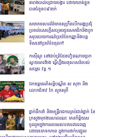
តារាងបាល់ជ្រោយចង្វារ ដោយឃាត់ខ្លួន
បានចំនួន០៩នាក់
សមាគមសារព័ត៌មានសុក្រឹតបើកអង្គប្រជុំ
ប្រគល់សេចក្តីសម្រេចជូនសមាជិកនិងបូក
សរុបរបាយការណ៍ប្រចាំខែកញ្ញានិងបន្ត
ទិសដៅប្រចាំខែតុលា!!
កាសុីណូ នៅជាប់ព្រំដែនវៀតណាមច្រក
ស្វាយអាង៉ោង ធ្វើហ្នឹងអនុសាសន៍របស់
សម្ដេច វគ្គ ១
ឯកឧត្តមអភិសន្តិបណ្ឌិត ស សុខា និង
លោកជំទាវ កែ សួនសុភី
ថ្នាក់ដឹកនាំ និងមន្ត្រីរាជការគ្រប់ជាន់ថ្នាក់ នៃ
ក្រសួងមុខងារសាធារណៈ មានកិត្តិយស
ចូលរួមក្នុងការអបអរសារទរពោរពេញ
ដោយមោទកភាព ក្នុងការដាក់បញ្ចូល