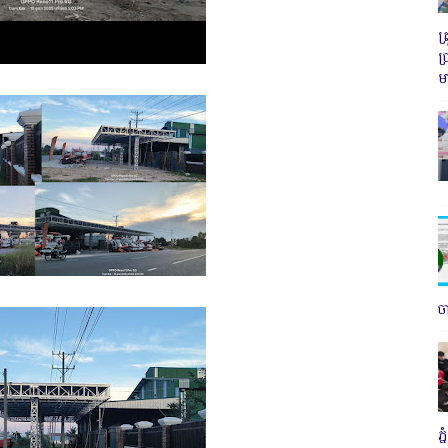
ត
ប
ម
ច
ភ