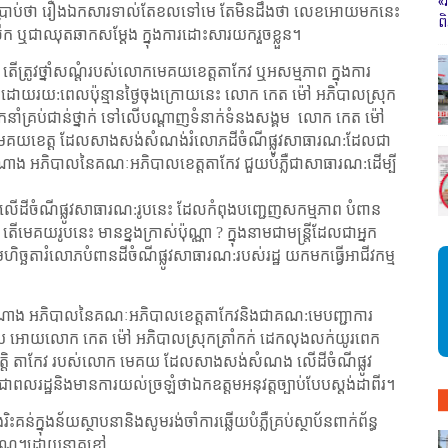
«
្រាប់ថា រឿងឯកសារទាល់តែខលទៅមេ តែមិនដឹងថា លេខអោយមកនេះ
ព
ឬជាឈុតឆាកសម្តែង ក្នុងការដោះសារយករួចខ្លួន។
់ តើត្រូវថ្នាំសណ្តំរបស់លោកមេគយខេត្តតាកែវ ឬអសម្មភាព ក្នុងការ
ុក ដោយរយ
:
ពេលប៉ុន្មានថ្ងៃចុងក្រោយនេះ លោក កេត ម៉ៅ អភិបាលស្រុក
់ដឹកនាំគ្រប់ជាន់ថ្នាក់ ទៅលើបណ្តាញទំនាក់ទំនងសង្គម
លោក កេត ម៉ៅ
ោកមេគយខេត្ត ដែលសាងសង់សំណង់រំលោភដីចំណីផ្លូវសាធារណ
:
ដែលជា
 វ៉ី សំណាង អភិបាលនៃគណៈអភិបាលខេត្តតាកែវ ជួយបំភ្លឺជាសាធារណ
:
ដើម្បី
ដីចំណីផ្លូវសាធារណ:រូបនេះ ដែលកំពុងបញ្ជេញសកម្មភាព បំពាន
 តើមេគយរូបនេះ មានខ្នងក្រាស់ប៉ុណ្ណា
?
ក្នុងនាមជាមន្ត្រីដែលជាអ្នក
ហិច្ឆតារំលោភបំពានដីចំណីផ្លូវសាធារណ:របស់រដ្ឋ យកមកធ្វើអាជីវកម្ម
ី សំណាង អភិបាលនៃគណៈអភិបាលខេត្តតាកែវនិងជាគណ:មេបញ្ជាការ
បណ្តោយ អោយលោក កេត ម៉ៅ អភិបាលស្រុកត្រាំកក់ ដេកលុងលក់យូរពេក
ម្បត្តិ តាកែវ របស់លោក មេគយ ដែលសាងសង់សំណង លើដីចំណីផ្លូវ
ពលរដ្ឋនិងមានការយល់ច្រឡំថាឯកឧត្តមអនុវត្តច្បាប់បែបស្តង់ដាពីរ។
ះគន់ក្នុងន័យស្ថាបនានិងសូមរង់ចាំការឆ្លើយបំភ្លឺគ្រប់ស្ថាប័នពាក់ព័ន្ធ
រគុណ។ដោយនាគខ្មៅ