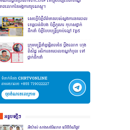
រមណីយដ្ឋានប្រាសាទកោះកេរ» ទៅក្នុងបញ្ជីបេតិកភណ្ឌ
ិភពលោកនៃអង្គការយូណេស្កូ។
សេចក្តីបំភ្លឺព័ត៌មានរបស់ស្នងការនគរបាល
ខេត្តបាត់ដំបង បំភ្លឺភូតភរ កុហសថ្នាក់
ដឹកនាំ បំភ្លឺបែបបន្ត្រីគ្រាប់ល្ពៅ វគ្គ៥
ក្រុមមន្ត្រីនាំគ្នាផ្ដិតមេដៃ ប្ដឹងលោក ហុង
ពិសិដ្ឋ អធិការនគរបាលខណ្ឌកំបូល ទៅ
ថ្នាក់ដឹកនាំ
ទំនាក់ទំនង​​
CHRTVONLINE
តាមរយៈលេខ +855 719022227
ចុចតំណតេលេក្រាម
អត្ថបទថ្មីៗ
អីយ៉ាស់ សាងសង់រំលោភ លើដីចំណីផ្លូវ