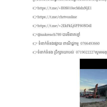
👉
https://t.me/+H
0
S
010
ecMsIxNjE
1
👉
https://t.me/chrtvonline
👉
https://t.me/+
2
EkFkLj
6
PP
80
NDdl
👉
@nakreach
789
បារមីនាគខ្មៅ
👉
ទំនាក់ទំនងផ្សាយ ពាណិជ្ជកម្ម
0766493660
👉
ទំនាក់ទំនង ប្រឹក្សាយោបល់
0719022227សូមអរ