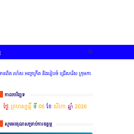
ច
អព្យាក្រឹត និងរៀបចំ ជ្រើសរើស ក្រុមការងារ នៅតាមបណ្តាលរាជធានី ខេត្ត 
កាលបរិច្ឆេទ
ថ្ងៃ
ព្រហស្បត្តិ៍
ទី
06
ខែ
សីហា
ឆ្នាំ
2026
សូមអរគុណសម្រាប់ការឧត្ថម្ភ