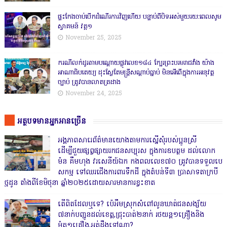
ផ្ទះកែងចាប់បើកដំណើរការវិញហើយ បន្ទាប់ពីបិទអស់មួយរយ:ពេលសូម
ស្វាគមន៍ វគ្គ១
November 25, 2025
ករណីលក់ដូរតាមបណ្តោយផ្លូវលេខ១៨៤ ក្បែរព្រះបរមរាជវាំង យ៉ាង
អាណាធិបតេយ្យ ដុះស្លែតែមន្ត្រីសណ្តាប់ធ្នាប់ មិនអើពើក្នុងការអនុវត្ត
ច្បាប់ ត្រូវបានលាតត្រដាង
November 24, 2025
អត្ថបទមានអ្នកអានច្រើន
អង្គភាពសារេព័ត៌មានយោងតាមការស្នើសុំរបស់ប្អូនស្រី
ដើម្បីជួយផ្សព្វផ្សាយរកជនសប្បុរស ក្នុងការឧបត្ថម ដល់លោក
ម៉ន គឹមហុង វរសេនីយ៍ឯក កងពលលេខ៧០ ត្រូវបានទទួលបេ
សកម្ម ទៅឈរជើងការពារទឹកដី ក្នុងតំបន់ទី៣ ប្រាសាទតាក្របី
ថ្មដូន តាំងពីខែមិថុនា ឆ្នាំ២០២៥ដោយសារមានការខ្វះខាត
តើពិតដែលឬទេ? ប៉េអឹមស្រុកសំពៅលូនឃាត់ជនសង្ស័យ
៧នាក់បញ្ជូនដល់ខេត្ត,ជ្រុះបាត់២នាក់ រថយន្ត១គ្រឿងនិង
ម៉ូតូ១គ្រឿង,អត់ដឹងទៅណា?