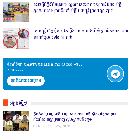
សេចក្តីបំភ្លឺព័ត៌មានរបស់ស្នងការនគរបាលខេត្តបាត់ដំបង បំភ្លឺ
ភូតភរ កុហសថ្នាក់ដឹកនាំ បំភ្លឺបែបបន្ត្រីគ្រាប់ល្ពៅ វគ្គ៥
ក្រុមមន្ត្រីនាំគ្នាផ្ដិតមេដៃ ប្ដឹងលោក ហុង ពិសិដ្ឋ អធិការនគរបាល
ខណ្ឌកំបូល ទៅថ្នាក់ដឹកនាំ
ទំនាក់ទំនង​​
CHRTVONLINE
តាមរយៈលេខ +855
719022227
ចុចតំណតេលេក្រាម
អត្ថបទថ្មីៗ
ក្លឹបកំសាន្ត ហ្គោលដិន ហ្សាស់ ដាយណាស្ទី ស្ថិតនៅក្នុងសង្កាត់
ជ័យជំនះ ខណ្ឌដូនពេញ សូមស្វាគមន៍ វគ្គ១
November 25, 2025