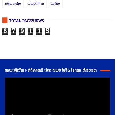
សន្តិសុខសង្គម
សិល្បៈនិងកីឡា
សេដ្ឋកិច្ច
TOTAL PAGEVIEWS
8
7
9
1
1
5
ផ្សាយឡើងវិញ ៖ ព័ត៌មានជាតិ ម៉ោង ៧យប់ ថ្ងៃទី៤ ខែកញ្ញា ឆ្នាំ២០២៣