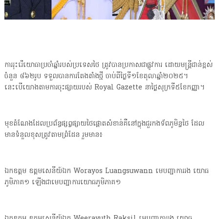
ការរុះរើយោធាប្រចាំឆ្នាំរបស់ប្រទេសថៃ ត្រូវបានប្រកាសជាផ្លូវការ ដោយមន្ត្រីជាន់ខ្ពស់
ចំនួន ៨៦២រូប ទទួលបានការតែងតាំងថ្មី ចាប់ពីថ្ងៃទី១ខែតុលាឆ្នាំ២០២៥។
នេះបើយោងតាមការចុះផ្សាយរបស់ Royal Gazette នាថ្ងៃសុក្រទី៥ខែកញ្ញា។
មុខតំណែងដែលប្រព័ន្ធផ្សព្វផ្សាយថៃផ្តោតសំខាន់គឺនៅក្នុងជួរកងទ័ពភូមិន្ទថៃ ដែល
មានទំនួលខុសត្រូវតាមព្រំដែន រួមមាន៖
ឯកឧត្តម ឧត្តមសេនីយ៍ឯក Worayos Luangsuwann មេបញ្ជាការរង យោធ
ភូមិភាគ១ ឡើងជាមេបញ្ជាការយោធភូមិភាគ១
ឯកឧត្តម ឧត្តមសេនីយ៍ឯក Weerayuth Raksil មេបញ្ជាការរង យោធ