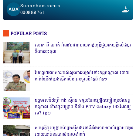
Suonchamroeun
000888761
POPULAR POSTS
លោក នី ណាក់ អំពាវនាវឲ្យនាយករដ្ឋមន្ត្រីជួយរកយុត្តិធម៌ជាថ្នូរ
នឹងការចុះចូល
បែកធ្លាយឯកសាររបស់ស្នងការរងម្នាក់នៅខេត្តកណ្ដាល ដោយ
គាត់ខំប្រឹងប្រែងធ្វើការមិនព្រមចូលនិវត្តន៍ វគ្គ១
ឧត្តមសេនីយ៍ត្រី គង់ ស៊ីដន ទទួលផែនគ្រឿងញៀនប្រចាំខេត្ត
កណ្តាល ហ៊ានចុះបង្ក្រាប ទីតាំង KTV Galaxy 142ដែលឬ
ទេ? វគ្គ២
សមត្ថកិ្ចចុះបង្ក្រាបល្បែងស៊ីសងនៅទីតាំងតារាងបាល់ជ្រោយចង្វារ
ដោយឃាត់ខ្លួនបានចំនួន០៩នាក់