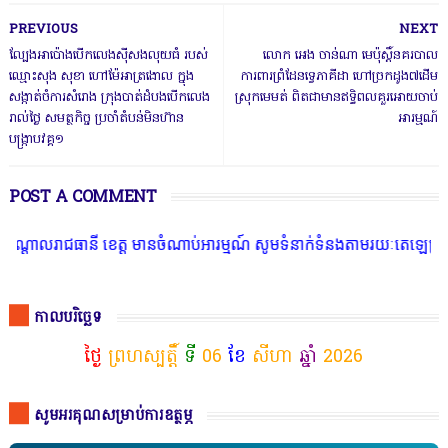
PREVIOUS
NEXT
ល្បែងអាប៉ោងបើកលេងស៊ីសងលុយធំ របស់
លោក អេង ចាន់ណា មេប៉ុស្តិ៍នគរបាល
ឈ្មោះសុង សុខា ហៅម៉ែអាត្រងោល ក្នុង
ការពារព្រំដែនទ្វេភាគីដា ហៅច្រកដូង៧ដើម
សង្កាត់ចំការសំរោង ក្រុងបាត់ដំបងបើកលេង
ស្រុកមេមត់ ពិតជាមានឥទ្ធិពលគួរអោយចាប់
រាល់ថ្ងៃ សមត្ថកិច្ច ប្រចាំតំបន់មិនហ៊ាន
អារម្មណ៍
បង្ក្រាបវគ្គ១
POST A COMMENT
លរាជធានី ខេត្ត មានចំណាប់អារម្មណ៍ សូមទំនាក់ទំនងតាមរយៈតេឡេក្រាមលេខ 
កាលបរិច្ឆេទ
ថ្ងៃ
ព្រហស្បត្តិ៍
ទី
06
ខែ
សីហា
ឆ្នាំ
2026
សូមអរគុណសម្រាប់ការឧត្ថម្ភ