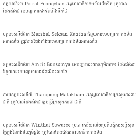
ឧត្តមនាវីទោ Pairot Fuangchan អគ្គលេខាធិកាកងទ័ពជើងទឹក ត្រូវបាន
តែងតាំងជាមេបញ្ជាការកងទ័ពជើងទឹកថៃ
ឧត្តមសេនីយ៍ឯក Marshal Seksan Kantha ជំនួយការមេបញ្ជាការកងទ័ព
អាកាសថៃ ត្រូវបានតែងតាំងជាមេបញ្ជាការកងទ័ពអាកាសថៃ
ឧត្តមសេនីយឯក Amrit Bunsumya មេបញ្ជាការយោធភូមិភាគ១ តែងតាំងជា
ជំនួយការមេបញ្ជាការកងទ័ពជើងគោកថៃ
នាយឧត្តមសេនីយ៍ Tharapong Malakham អនុរដ្ឋលេខាធិការក្រសួងការពារ
ជាតិ ត្រូវបានតែងតាំងជារដ្ឋមន្ត្រីក្រសួងការពារជាតិ
ឧត្តមសេនីយ៍ឯក Winthai Suwaree ប្រធានការិយាល័យប្រតិបត្តិការសន្តិសុខ
ផ្ទៃក្នុងនៃកងទ័ពភូមិន្ទថៃ ត្រូវបានតែងតាំងជាលេខាធិការកងទ័ព