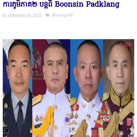
ការភូមិភាគ២ បន្តពី Boonsin Padklang
September 05, 2025
ព័ត៌មានអន្តរជាតិ