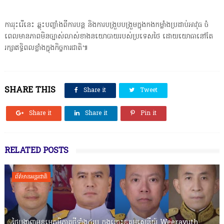
ការរុះរើនេះ ឆ្លុះបញ្ចាំងពីការបន្ត និងការបង្រួបបង្រួមក្នុងកងកម្លាំងប្រដាប់អាវុធ ចំ
ពេលមានភាពមិនច្បាស់លាស់ខាងនយោបាយរបស់ប្រទេសថៃ ដោយយោធានៅតែ
រក្សាឥទ្ធិពលខ្លាំងក្នុងកិច្ចការជាតិ៕
SHARE THIS
Share it
Tweet
Share it
Share it
Pin it
RELATED POSTS
ព័ត៌មានអន្តរជាតិ
ថៃបង្ហាញមុខមេភូមិភាគថ្មីទាំង៤រូប ក្នុងនោះឧត្តមសេនីយ៍ Weerayuth