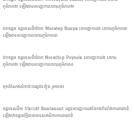
ភូមិភាគ២ ឡើងជាមេបញ្ជាការយោធភូមិភាគ២
ឯកឧត្តម ឧត្តមសេនីយ៍ឯក Woratep Bunya មេបញ្ជាការរង យោធភូមិភាគ៣
ឡើងជាមេបញ្ជាការយោធភូមិភាគ៣
ឯកឧត្តម ឧត្តមសេនីយ៍ឯក Norathip Poynok មេបញ្ជាការរង យោធ
ភូមិភាគ២ ឡើងជាមេបញ្ជាការយោធភូមិភាគ៤
មុខតំណែងសំខាន់ៗផ្សេងទៀត រួមមាន៖
ឧត្តមសេនីយ Ukridt Buntanont អគ្គមេបញ្ជាការរងនៃកងកំលាំងការពារជាតិ
ឡើងឋានន្តរស័ក្តិជានាយសេនាធិការការពារជាតិ