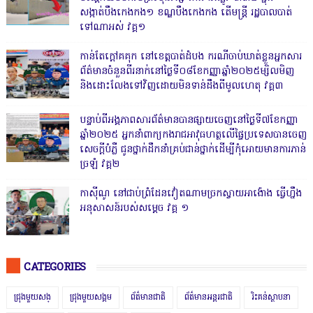
សង្កាត់បឹងកេងកង១ ខណ្ឌបឹងកេងកង តើមន្ត្រី រដ្ឋបាលបាត់
ទៅណាអស់ វគ្គ១
កាន់តែក្តៅគគុក នៅខេត្តបាត់ដំបង ករណីចាប់ឃាត់ខ្លួនអ្នកសារ
ព័ត៌មានចំនួនពីរនាក់នៅថ្ងៃទី០៨ខែកញ្ញាឆ្នាំ២០២៥ម្សិលមិញ
និងដោះលែងទៅវិញដោយមិនទាន់ដឹងពីមូលហេតុ វគ្គ៣
បន្ទាប់ពីអង្គភាពសារព័ត៌មានបានផ្សាយចេញនៅថ្ងៃទី៧ខែកញ្ញា
ឆ្នាំ២០២៥ អ្នកនាំពាក្យកងរាជអាវុធហត្ថលើផ្ទៃប្រទេសបានចេញ
សេចក្តីបំភ្លឺ ជូនថ្នាក់ដឹកនាំគ្រប់ជាន់ថ្នាក់ដើម្បីកុំអោយមានការភាន់
ច្រឡំ វគ្គ២
កាសុីណូ នៅជាប់ព្រំដែនវៀតណាមច្រកស្វាយអាង៉ោង ធ្វើហ្នឹង
អនុសាសន៍របស់សម្ដេច វគ្គ ១
CATEGORIES
ជ្រុងមួយសង្
ជ្រុងមួយសង្គម
ព័ត៌មានជាតិ
ព័ត៌មានអន្តរជាតិ
រិះគន់ស្ថាបនា