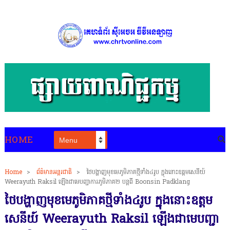
HOME
Home
>
ព័ត៌មានអន្តរជាតិ
>
ថៃបង្ហាញមុខមេភូមិភាគថ្មីទាំង៤រូប ក្នុងនោះឧត្តមសេនីយ៍
Weerayuth Raksil ឡើងជាមេបញ្ជាការភូមិភាគ២ បន្តពី Boonsin Padklang
ថៃបង្ហាញមុខមេភូមិភាគថ្មីទាំង៤រូប ក្នុងនោះឧត្តម
សេនីយ៍ Weerayuth Raksil ឡើងជាមេបញ្ជា