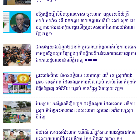
បង្វែររឿងធ្វើលិខិតថ្កោលទោស ចុះលោក ឧត្តមសេនីយ៍ត្រី
សាក់ សារាំង តើ ឯកឧត្តម នាយឧត្តមសេនីយ៍ សៅ សុខា មេ
បញ្ជាការកងរាជអាវុធហត្ថលើផ្ទៃប្រទេសចាត់វិធានការយ៉ាងណា
វិញ?វគ្គ១
ជនសង្ស័យជនចំនួន២៨នាក់ត្រូវបានឃាត់ខ្លួនពាក់ព័ន្ធការឆបោក
តាមប្រព័ន្ធបច្ចេកវិទ្យាក្នុងប្រតិបត្តិការដឹកនាំដោយគណៈបញ្ជាការ
ឯកភាពរដ្ឋបាលរាជធានីភ្នំពេញ ‎=====
ព្រះចៅអធិការ ដ៏មានឥទ្ធិពល លោកសុត ដាវី នៅស្រុកកំពុង
ត្រាច ខេត្តកំពត ដែលជាអ្នកកាន់សិលល្អាប់ សាប់រអិល កំពុងតែ
បំផ្លិចបំផ្លាញ ធម៌វិន័យ បន្ទាប់ មានវិដូអូ បែកធ្លាយ វគ្គ១
បែកធ្លាយ កសិដ្ឋានចិញ្ចឹមជ្រូក ជះក្លិនស្អុយ ដែលលោក អធិការ
ស្រុក ម៉ាឡៃអះអាងថាជា របស់លោក ស្វាយជា អភិបាលស្រុក
ម៉ាឡៃ
អីយ៉ាស់ សាងសង់រំលោភ លើដីចំណីផ្លូវសាធារណៈស្ថិតនៅតាម
បណ្ដោយមហាវិថីព្រះមុនីវង្ស កែង និងផ្លូវ ៣៣៤ ក្នុង