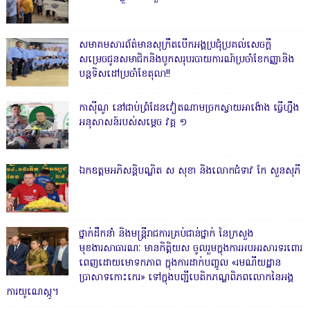
សមាគមសារព័ត៌មានសុក្រឹតបើកអង្គប្រជុំប្រគល់សេចក្តី
សម្រេចជូនសមាជិកនិងបូកសរុបរបាយការណ៍ប្រចាំខែកញ្ញានិង
បន្តទិសដៅប្រចាំខែតុលា!!
កាសុីណូ នៅជាប់ព្រំដែនវៀតណាមច្រកស្វាយអាង៉ោង ធ្វើហ្នឹង
អនុសាសន៍របស់សម្ដេច វគ្គ ១
ឯកឧត្តមអភិសន្តិបណ្ឌិត ស សុខា និងលោកជំទាវ កែ សួនសុភី
ថ្នាក់ដឹកនាំ និងមន្ត្រីរាជការគ្រប់ជាន់ថ្នាក់ នៃក្រសួង
មុខងារសាធារណៈ មានកិត្តិយស ចូលរួមក្នុងការអបអរសារទរពោរ
ពេញដោយមោទកភាព ក្នុងការដាក់បញ្ចូល «រមណីយដ្ឋាន
ប្រាសាទកោះកេរ» ទៅក្នុងបញ្ជីបេតិកភណ្ឌពិភពលោកនៃអង្គ
ការយូណេស្កូ។