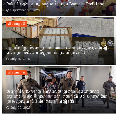
Raksil ឡើងជាមេបញ្ជាការភូមិភាគ២ បន្តពី Boonsin Padklang
September 05, 2025
ព័ត៌មានអន្តរជាតិ
អូស្រ្តាលីចាប់ខ្លួន និងចោទប្រកាន់បុរស៣នាក់ ពាក់ព័ន្ធការលួចនាំចូលថ្នាំញៀន
មេតាំហ្វេតាមីនជិត៦០០គីឡូក្រាម មានប្រភពពីប្រទេសថៃ
July 16, 2025
ព័ត៌មានអន្តរជាតិ
មេក្លោងធំល្បែងអនឡាញ និងលាងលុយ ត្រូវបានចាប់ខ្លួននៅព្រលាន
យន្តហោះដនមឿង ទីក្រុងបាងកក ខណៈរបាយការណ៍ UN បង្ហាញថា ថៃជា
ប្រទេសច្រកឆ្លងកាត់ និងចែកចាយគ្រឿងញៀនដ៏ធំ
July 09, 2025