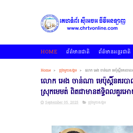
HOME
ព័ត៌មានជាតិ
ព័ត៌មានអន្តរជាតិ
Home
>
ជ្រុងមួយសង្គម
>
លោក អេង ចាន់ណា មេប៉ុស្តិ៍នគរបាលក
អេចអធីវីអនឡាញ ជាព័ត៌មានពិត រហ័ស អព្យាក្រឹត និងរៀបចំ ជ្រើសរើស ក្រុម
លោក អេង ចាន់ណា មេប៉ុស្តិ៍នគរបា
ស្រុកមេមត់ ពិតជាមានឥទ្ធិពលគួរអោ
September 05, 2025
ជ្រុងមួយសង្គម