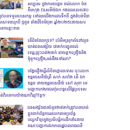
សប្បុរស ក្នុងការឧបត្ថម ដល់លោក ម៉ន
គឹមហុង វរសេនីយ៍ឯក កងពលលេខ៧០
្រូវបានទទួលបេសកម្ម ទៅឈរជើងការពារទឹកដី ក្នុងតំបន់ទី៣
្រាសាទតាក្របី ថ្មដូន តាំងពីខែមិថុនា ឆ្នាំ២០២៥ដោយសារ
ានការខ្វះខាត
តើពិតដែលឬទេ? ប៉េអឹមស្រុកសំពៅលូន
ឃាត់ជនសង្ស័យ ៧នាក់បញ្ជូនដល់
ខេត្ត,ជ្រុះបាត់២នាក់ រថយន្ត១គ្រឿងនិង
ម៉ូតូ១គ្រឿង,អត់ដឹងទៅណា?
បង្វែររឿងធ្វើលិខិតថ្កោលទោស ចុះលោក
ឧត្តមសេនីយ៍ត្រី សាក់ សារាំង តើ ឯក
ឧត្តម នាយឧត្តមសេនីយ៍ សៅ សុខា មេ
បញ្ជាការកងរាជអាវុធហត្ថលើផ្ទៃប្រទេស
ាត់វិធានការយ៉ាងណាវិញ?វគ្គ១
ជនសង្ស័យជនចំនួន២៨នាក់ត្រូវបានឃាត់
ខ្លួនពាក់ព័ន្ធការឆបោកតាមប្រព័ន្ធ
បច្ចេកវិទ្យាក្នុងប្រតិបត្តិការដឹកនាំដោយ
គណៈបញ្ជាការឯកភាពរដ្ឋបាលរាជធានី