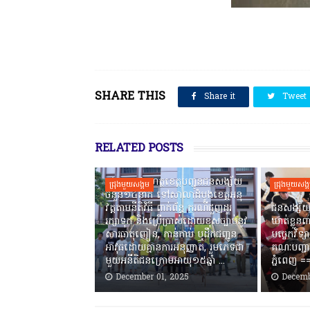
SHARE THIS
Share it
Tweet
RELATED POSTS
កងរាជឣាវុធហត្ថខេត្តបញ្ជូនជនសង្ស័យ
ជ្រុងមួយសង្គម
ជ្រុងមួយសង្
ចំនួន១៤នាក់ ទៅសាលាដំបូងខេត្តឣនុ
វត្តតាមនីតិវិធី ពាក់ព័ន្ធ ករណីជួញដូរ
ជនសង្ស័យ
រក្សាទុក និងប្រើប្រាស់ដោយខុសច្បាប់នូវ
ឃាត់ខ្លួនព
សារធាតុញៀន, កាន់កាប់ ឬដឹកជញ្ជូន
បច្ចេកវិទ្យ
អាវុធដោយគ្មានការអនុញ្ញាត, រួមភេទជា
គណៈបញ្ជា
មួយអនីតិជនក្រោមអាយុ១៥ឆ្នាំ ...
ភ្នំពេញ ‎
December 01, 2025
Decemb