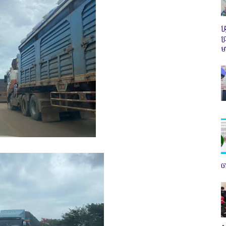
ត
ប
ម
ច