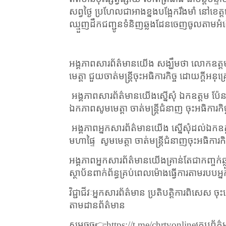
សព្វថ្ងៃ ប្រហែលជាអាងខ្នងបង្អែករឹងមាំ នៅខេត្
ឈ្មួញដឹកជញ្ជូនទំនិញឆ្លងដែនចេញចូលតាមអំពើ
អង្គភាពសារព័ត៌មានយើង សង្ឃឹមថា​ លោកឧត្
មេត្តា ជួយចាត់មន្ត្រីចុះអធិការកិច្ច ដោយក្តីអនុគ
អង្គភាពសារព័ត៌មានយើង​ស្នើសុំ ឯកឧត្តម ប៉ែន
ឯកភាពសូមមេត្តា ចាត់មន្ត្រីជំនាញ ចុះអធិការកិច
អង្គភាពអ្នកសារព័ត៌មានយើង ស្នើសុំដល់ឯកឧត្តម
មហាផ្ទៃ
សូមមេត្តា ចាត់មន្ត្រីជំនាញចុះអធិការក
អង្គភាពអ្នកសារព័ត៌មានយើងគ្រាន់តែជាកញ្ចក់ឆ្លុះ
ស្ថាប័នពាក់ព័ន្ធគ្រប់ពេលម៉ោងធ្វើការតាមរ
វិជ្ជាជីវៈអ្នកសារព័ត៌មាន ប្រតិបត្តិការពិសេ
តាមដានព័ត៌មាន
សូមចុច
👉
https://t.me/chrtvonline
គ្រុបព័