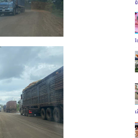
ភ
ប
ត