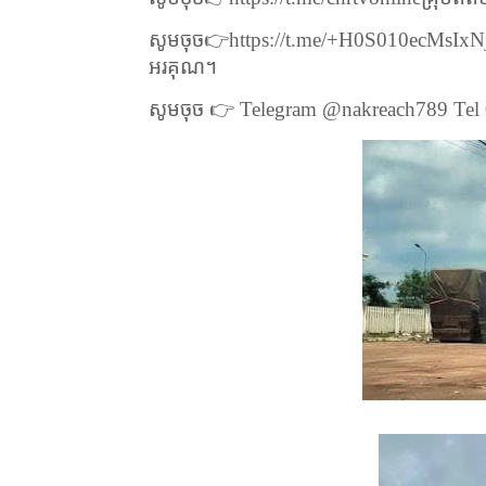
សូមចុច
👉
https://t.me/+H0S010ecMsIxN
អរគុណ។
សូមចុច
👉
Telegram @nakreach789 Te