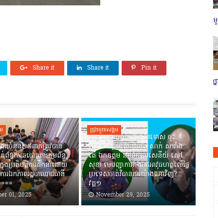
ម
Share it
Share it
Pin it
ថ
គម
ជ្រុងមួយសង្គម
បង្វែររឿងធ្វើលិខិតថ្កោលទោស ចុះ
ជនចំនួន២៨នាក់ត្រូវបាន
លោក ឧត្តមសេនីយ៍ត្រី សាក់ សារាំង
ាក់ព័ន្ធការឆបោកតាមប្រព័ន្ធ
តើ ឯកឧត្តម នាយឧត្តមសេនីយ៍ សៅ
ាក្នុងប្រតិបត្តិការដឹកនាំដោយ
សុខា មេបញ្ជាការកងរាជអាវុធហត្ថលើផ្ទៃ
ការឯកភាពរដ្ឋបាលរាជធានី
ប្រទេសចាត់វិធានការយ៉ាងណាវិញ?
=====
វគ្គ១
er 01, 2025
November 29, 2025