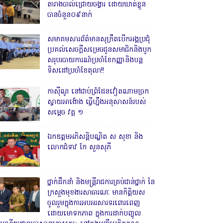
តារាងបាល់ជ្រោយចង្វារ ដោយឃាត់ខ្លួន
បានចំនួន០៩នាក់
សមាគមសារព័ត៌មានសុក្រឹតបើកអង្គប្រជុំ
ប្រគល់សេចក្តីសម្រេចជូនសមាជិកនិងបូក
សរុបរបាយការណ៍ប្រចាំខែកញ្ញានិងបន្ត
ទិសដៅប្រចាំខែតុលា!!
កាសុីណូ នៅជាប់ព្រំដែនវៀតណាមច្រក
ស្វាយអាង៉ោង ធ្វើហ្នឹងអនុសាសន៍របស់
សម្ដេច វគ្គ ១
ឯកឧត្តមអភិសន្តិបណ្ឌិត ស សុខា និង
លោកជំទាវ កែ សួនសុភី
ថ្នាក់ដឹកនាំ និងមន្ត្រីរាជការគ្រប់ជាន់ថ្នាក់ នៃ
ក្រសួងមុខងារសាធារណៈ មានកិត្តិយស
ចូលរួមក្នុងការអបអរសារទរពោរពេញ
ដោយមោទកភាព ក្នុងការដាក់បញ្ចូល