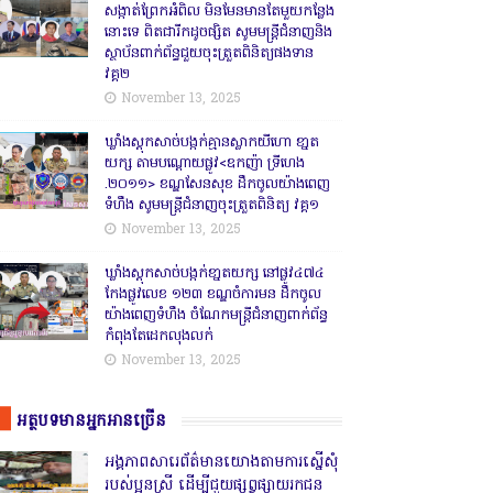
សង្កាត់ព្រែកអំពិល មិនមែនមានតែមួយកន្លែង
នោះទេ ពិតជារីកដូចផ្សិត សូមមន្ត្រីជំនាញនិង
ស្ថាប័នពាក់ព័ន្ធជួយចុះត្រួតពិនិត្យផងទាន
វគ្គ២
November 13, 2025
ឃ្លាំងស្តុកសាច់បង្កក់គ្មានស្លាកយីហោ ខា្នត
យក្ស តាមបណ្តោយផ្លូវ<ឧកញ៉ា ទ្រីហេង
.២០១១> ខណ្ឌសែនសុខ ដឹកចូលយ៉ាងពេញ
ទំហឹង សូមមន្ត្រីជំនាញចុះត្រួតពិនិត្យ វគ្គ១
November 13, 2025
ឃ្លាំងស្តុកសាច់បង្កក់ខា្នតយក្ស នៅផ្លូវ៤៧៤
កែងផ្លូវលេខ ១២៣ ខណ្ឌចំការមន ដឹកចូល
យ៉ាងពេញទំហឹង ចំណែកមន្ត្រីជំនាញពាក់ព័ន្ធ
កំពុងតែដេកលុងលក់
November 13, 2025
អត្ថបទមានអ្នកអានច្រើន
អង្គភាពសារេព័ត៌មានយោងតាមការស្នើសុំ
របស់ប្អូនស្រី ដើម្បីជួយផ្សព្វផ្សាយរកជន