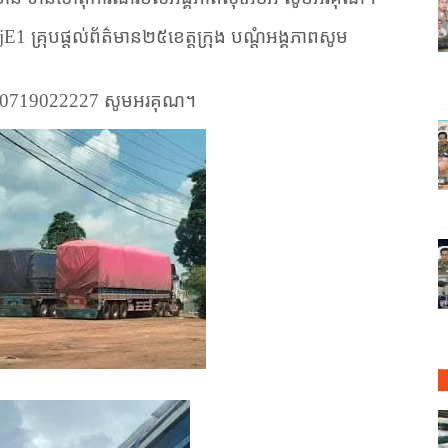
jE1
គ្រុបផ្តល់ព័ត៌មាន២៥ខេត្តក្រុង បណ្តំអង្គភាពសូម
l 0719022227
សូមអរគុណ។