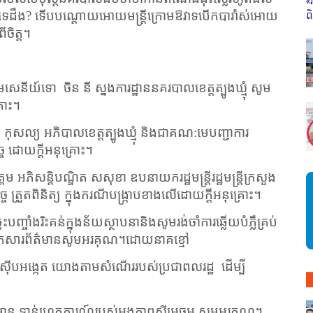
«
តទេដឹង
?
ទើបបណ្ដោយអោយមន្រ្តីក្រោមឱវាទបើកបារ៉ាស់អោយ
ព
ចិត្ត។
តមសេនីយ៍ទោ
ចិន នី ស្នងការដ្ឋាននគរបាលខេត្តត្បូងឃ្មុំ សូម
្រោះ។
 កុសល្យ អភិបាលខេត្តត្បូងឃ្មុំ និងជាគណ:មេបញ្ជាការ
្ច ដោយក្តីអនុគ្រោះ។
 អភិសន្តិបណ្ឌិត សសុខា ឧបនាយករដ្ឋមន្ត្រីរដ្ឋមន្ត្រីក្រសួង
ិច្ច ត្រួតពិនិត្យ ក្នុងករណីបង្ក្រាបខាងលើដោយក្តីអនុគ្រោះ។
បញ្ចាំងរិះគន់ក្នុងន័យស្ថាបនានិងសូមរង់ចាំការឆ្លើយបំភ្លឺគ្រប់
បបអ្នកសារព័ត៌មានសូមអរគុណ។ដោយនាគខ្មៅ
ស ចុះស៊ើបអង្កេត យោងតាមសំណើររបស់ប្រជាពលរដ្ឋ
ដើម្បី
ត៌មាន ទាន់ហេតុការណ៍របស់អង្គភាពស៊ីអេចអ សូមអរគុណ។