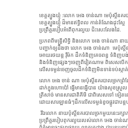
ខេត្តត្បូងឃ្មុំ :លោក អេង ចាន់ណា មេប៉ុស្តិ៍
ខេត្តត្បូងឃ្មុំ ដ៏មានឥទ្ធិពល កាន់តំណែងដុះស្លែ
ប្រព្រឹត្តរបៀបអំពើពុករលួយ ជិះសេះលែងដៃ.
ប្រភពពីមន្ត្រីសិទ្ធិ និងលោក អេង ចាន់ណា នា
បញ្ជាក់ឲ្យដឹងថា លោក អេង ចាន់ណា
មេប៉ុស្
អោយរថយន្ត រ៉ឺម៉ក ដឹកទំនិញគេចពន្ធ ទំនិញបង់
និងទំនិញផ្សេងៗចេញពីវៀតណាម ពិសេសបើកដ
លើសទម្ងន់ចេញចូលដឹកទំនិញមិនទាន់ទប់ស្កាត់
លោក អេង ចាន់ ណា មេប៉ុស្តិ៍នគរបាលច្រកព្រំ
ដាក់ក្នុងហោប៉ៅ ធ្វើមានធ្វើបាន យ៉ាងសុខស្រួ
ត្រីសាច់ មានសារជាតិគីមី ជាពិសេសទៅ ទៀតនោះធ្
ដោយសារឡានធំៗដឹកលើសទម្ងន់ខូចផ្លូវជាបន្តបន
រីឯលោក នាយប៉ុស្តិ៍នគរបាលច្រកមួយនេះរក្សាភាព
ប្រព្រឹត្តរបៀបពុករលួយរបស់លោក អេង ចាន់ណា 
ព័ត៌មានចុះផ្សព្វផ្សាយ លាតត្រដាង ជាបន្តបន្ទ