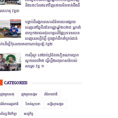
នៅថ្ងៃទី០៨ខែកញ្ញាឆ្នាំ២០២៥ម្សិលមិញ
និងដោះលែងទៅវិញដោយមិនទាន់ដឹងពី
ូលហេតុ វគ្គ៣
បន្ទាប់ពីអង្គភាពសារព័ត៌មានបានផ្សាយ
ចេញនៅថ្ងៃទី៧ខែកញ្ញាឆ្នាំ២០២៥ អ្នកនាំ
ពាក្យកងរាជអាវុធហត្ថលើផ្ទៃប្រទេសបាន
ចេញសេចក្តីបំភ្លឺ ជូនថ្នាក់ដឹកនាំគ្រប់ជាន់
្នាក់ដើម្បីកុំអោយមានការភាន់ច្រឡំ វគ្គ២
កាសុីណូ នៅជាប់ព្រំដែនវៀតណាមច្រក
ស្វាយអាង៉ោង ធ្វើហ្នឹងអនុសាសន៍របស់
សម្ដេច វគ្គ ១
CATEGORIES
ជ្រុងមួយសង្
ជ្រុងមួយសង្គម
ព័ត៌មានជាតិ
ព័ត៌មានអន្តរជាតិ
រិះគន់ស្ថាបនា
សន្តិសុខសង្គម
សិល្បៈនិងកីឡា
សេដ្ឋកិច្ច