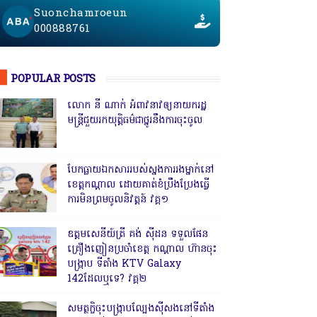
Suonchamroeun
000888761
POPULAR POSTS
លោក នី ណាក់ អំពាវនាវឲ្យនាយករដ្ឋ
មន្ត្រីជួយរកយុត្តិធម៌ជាថ្នូរនឹងការចុះចូល
បែកធ្លាយឯកសាររបស់ស្នងការរងម្នាក់នៅ
ខេត្តកណ្ដាល ដោយគាត់ខំប្រឹងប្រែងធ្វើ
ការមិនព្រមចូលនិវត្តន៍ វគ្គ១
ឧត្តមសេនីយ៍ត្រី គង់ ស៊ីដន ទទួលផែន
គ្រឿងញៀនប្រចាំខេត្ត កណ្តាល ហ៊ានចុះ
បង្ក្រាប ទីតាំង KTV Galaxy
142ដែលឬទេ? វគ្គ២
សមត្ថកិ្ចចុះបង្ក្រាបល្បែងស៊ីសងនៅទីតាំង