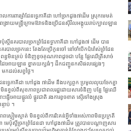
នគរបាលការពារព្រំដែនទ្វេភាគីដា ហៅច្រកដូង៧ដើម ស្រុកមេមត់
ពង្រាយមន្រ្តីក្រោមឱវាទនិងប្រើជនស៊ីវិលអង្គុយរាប់ក្បាលឡាន
យប៉ុស្តិ៍នគរបាលច្រកព្រំដែនទ្វាភាគីដា ហៅដូង៧ ដើម បាន
តិ៍នគរបាលច្រកនេះ តែងតែប្រើកូនចៅ នៅចាំបើកប៉ារ៉ាស់ព្រំដែន
ពន្ធមិនគ្រប់ ទំនិញខូចគុណភាពដូចជា បន្លែ ផ្លែឈើត្រីសាច់
ៃអោយឡាន ខ្នាតយក្សធំៗ ដឹកជញ្ជូនកសិផលផ្សេងៗ
 មកដល់សព្វថ្ងៃ។
ដែនទ្វេភាគីដា ហៅដូង ៧ដើម នឹងបក្សពួក ប្រមូលលុយចែកគ្នា
ល មិនខ្វល់ពីសុខភាពប្រជាពលរដ្ឋដោយសារទំនិញ បន្លែ ផ្លែឈើ
វើអោយផ្លូវលំ ផ្លូវជាតិ រងការខូចខាត ស្ទើរទាំងស្រុង
្ទាប់ ។
ស្ងៀមស្ងាត់ មិនខ្វល់ពីការរិះគន់អ្វីទាំងអស់ភាពមិនប្រក្រតី
មេប៉ុស្តិ៍ច្រកព្រំដែនដា ហៅដូង៧ដើម ត្រូវបានបណ្ដាញសារ
ាប់របស់មេប៉ុស្ដិ៍នគរបាលដ៍មហិមាកាន់តំណែងដុះស្លែរហូតដល់