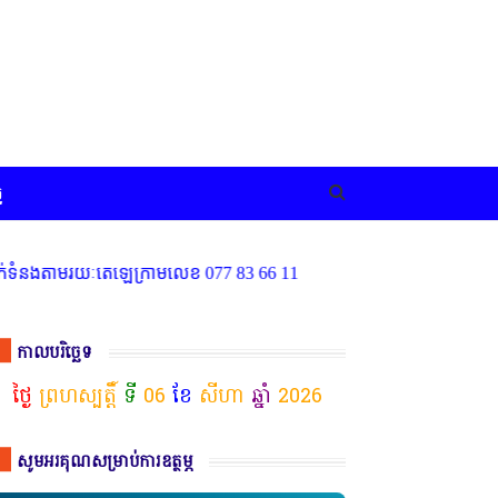
ច
រយៈតេឡេក្រាមលេខ 077 83 66 11
កាលបរិច្ឆេទ
ថ្ងៃ
ព្រហស្បត្តិ៍
ទី
06
ខែ
សីហា
ឆ្នាំ
2026
សូមអរគុណសម្រាប់ការឧត្ថម្ភ