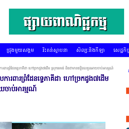
ជ្រុងមួយសង្គម
រិះគន់ស្ថាបនា
សិល្បៈនិងកីឡា
សេដ្ឋកិច្
ារពារព្រំដែនទ្វេភាគីដា ហៅច្រកដូង៧ដើម ស្រុកមេមត់ ពិតជាមានឥទ្ធិពលគួរអោយចាប់អារម្មណ៍
ការងារ នៅតាមបណ្តាលរាជធានី ខេត្ត មានចំណាប់អារម្មណ៍ សូមទំនាក់ទំនងតាម
លការពារព្រំដែនទ្វេភាគីដា ហៅច្រកដូង៧ដើម
យចាប់អារម្មណ៍