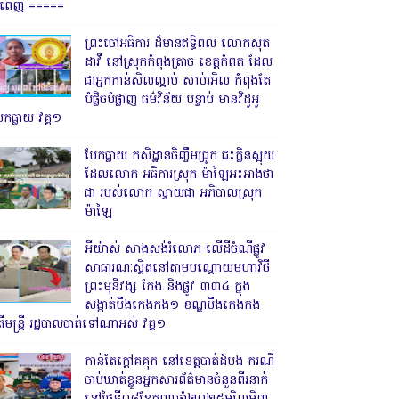
្នំពេញ ‎=====
ព្រះចៅអធិការ ដ៏មានឥទ្ធិពល លោកសុត
ដាវី នៅស្រុកកំពុងត្រាច ខេត្តកំពត ដែល
ជាអ្នកកាន់សិលល្អាប់ សាប់រអិល កំពុងតែ
បំផ្លិចបំផ្លាញ ធម៌វិន័យ បន្ទាប់ មានវិដូអូ
ែកធ្លាយ វគ្គ១
បែកធ្លាយ កសិដ្ឋានចិញ្ចឹមជ្រូក ជះក្លិនស្អុយ
ដែលលោក អធិការស្រុក ម៉ាឡៃអះអាងថា
ជា របស់លោក ស្វាយជា អភិបាលស្រុក
ម៉ាឡៃ
អីយ៉ាស់ សាងសង់រំលោភ លើដីចំណីផ្លូវ
សាធារណៈស្ថិតនៅតាមបណ្ដោយមហាវិថី
ព្រះមុនីវង្ស កែង និងផ្លូវ ៣៣៤ ក្នុង
សង្កាត់បឹងកេងកង១ ខណ្ឌបឹងកេងកង
ើមន្ត្រី រដ្ឋបាលបាត់ទៅណាអស់ វគ្គ១
កាន់តែក្តៅគគុក នៅខេត្តបាត់ដំបង ករណី
ចាប់ឃាត់ខ្លួនអ្នកសារព័ត៌មានចំនួនពីរនាក់