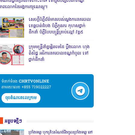
រមណីយដ្ឋានប្រាសាទកោះកេរ» ទៅក្នុងបញ្ជីបេតិកភណ្ឌ
ិភពលោកនៃអង្គការយូណេស្កូ។
សេចក្តីបំភ្លឺព័ត៌មានរបស់ស្នងការនគរបាល
ខេត្តបាត់ដំបង បំភ្លឺភូតភរ កុហសថ្នាក់
ដឹកនាំ បំភ្លឺបែបបន្ត្រីគ្រាប់ល្ពៅ វគ្គ៥
ក្រុមមន្ត្រីនាំគ្នាផ្ដិតមេដៃ ប្ដឹងលោក ហុង
ពិសិដ្ឋ អធិការនគរបាលខណ្ឌកំបូល ទៅ
ថ្នាក់ដឹកនាំ
ទំនាក់ទំនង​​
CHRTVONLINE
តាមរយៈលេខ +855 719022227
ចុចតំណតេលេក្រាម
អត្ថបទថ្មីៗ
ច្រាំងទន្លេ បុកគ្រិះសំណង់រឹងចូលច្រាំងទន្លេ នៅ