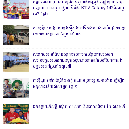
ឧត្តមសេនីយ៍ត្រី គង់ ស៊ីដន ទទួលផែនគ្រឿងញៀនប្រចាំខេត្ត
កណ្តាល ហ៊ានចុះបង្ក្រាប ទីតាំង KTV Galaxy 142ដែលឬ
ទេ? វគ្គ២
សមត្ថកិ្ចចុះបង្ក្រាបល្បែងស៊ីសងនៅទីតាំងតារាងបាល់ជ្រោយចង្វារ
ដោយឃាត់ខ្លួនបានចំនួន០៩នាក់
សមាគមសារព័ត៌មានសុក្រឹតបើកអង្គប្រជុំប្រគល់សេចក្តី
សម្រេចជូនសមាជិកនិងបូកសរុបរបាយការណ៍ប្រចាំខែកញ្ញានិង
បន្តទិសដៅប្រចាំខែតុលា!!
កាសុីណូ នៅជាប់ព្រំដែនវៀតណាមច្រកស្វាយអាង៉ោង ធ្វើហ្នឹង
អនុសាសន៍របស់សម្ដេច វគ្គ ១
ឯកឧត្តមអភិសន្តិបណ្ឌិត ស សុខា និងលោកជំទាវ កែ សួនសុភី