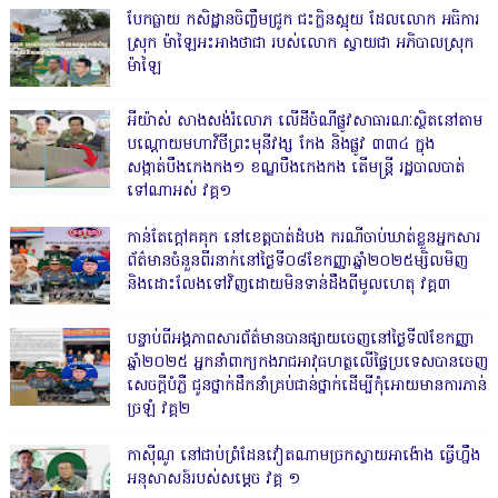
បែកធ្លាយ កសិដ្ឋានចិញ្ចឹមជ្រូក ជះក្លិនស្អុយ ដែលលោក អធិការ
ស្រុក ម៉ាឡៃអះអាងថាជា របស់លោក ស្វាយជា អភិបាលស្រុក
ម៉ាឡៃ
អីយ៉ាស់ សាងសង់រំលោភ លើដីចំណីផ្លូវសាធារណៈស្ថិតនៅតាម
បណ្ដោយមហាវិថីព្រះមុនីវង្ស កែង និងផ្លូវ ៣៣៤ ក្នុង
សង្កាត់បឹងកេងកង១ ខណ្ឌបឹងកេងកង តើមន្ត្រី រដ្ឋបាលបាត់
ទៅណាអស់ វគ្គ១
កាន់តែក្តៅគគុក នៅខេត្តបាត់ដំបង ករណីចាប់ឃាត់ខ្លួនអ្នកសារ
ព័ត៌មានចំនួនពីរនាក់នៅថ្ងៃទី០៨ខែកញ្ញាឆ្នាំ២០២៥ម្សិលមិញ
និងដោះលែងទៅវិញដោយមិនទាន់ដឹងពីមូលហេតុ វគ្គ៣
បន្ទាប់ពីអង្គភាពសារព័ត៌មានបានផ្សាយចេញនៅថ្ងៃទី៧ខែកញ្ញា
ឆ្នាំ២០២៥ អ្នកនាំពាក្យកងរាជអាវុធហត្ថលើផ្ទៃប្រទេសបានចេញ
សេចក្តីបំភ្លឺ ជូនថ្នាក់ដឹកនាំគ្រប់ជាន់ថ្នាក់ដើម្បីកុំអោយមានការភាន់
ច្រឡំ វគ្គ២
កាសុីណូ នៅជាប់ព្រំដែនវៀតណាមច្រកស្វាយអាង៉ោង ធ្វើហ្នឹង
អនុសាសន៍របស់សម្ដេច វគ្គ ១