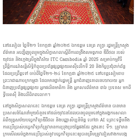
នៅរសៀល ថ្ងៃទី២១ ខែកក្កដា ឆ្នាំ២០២៥ ឯកឧត្តម នេត្រ ភក្រ្តា រដ្ឋមន្ត្រីក្រសួង
ព័ត៌មាន អញ្ជើញចូលរួមក្នុងសិក្ខាសាលាស្តីពីការពង្រឹងសមត្ថភាព ឌីជីថល របស់
យុវជន និងក្មេងស្រីក្នុងវិស័យ ITC Cambodia ឆ្នាំ 2025 សម្រាប់កម្មវិធី
ព្រឹត្តិការណ៍សន្តិសិទ្ធិកំពូលប្រព័ន្ធផ្សព្វផ្សាយអាស៊ីលើកទី 20 និងកិច្ចប្រជុំពាក់ព័ន្ធ
ដែលប្រព្រឹត្តទៅ ចាប់ពីថ្ងៃទី២១-២៤ ខែកក្កដា ឆ្នាំ២០២៥ នៅខេត្តសៀមរាប
ព្រះរាជាណាចក្រកម្ពុជា ដែលមានថ្នាក់រដ្ឋមន្រ្តី អ្នកជំនាញគោលនយោបាយ អ្នក
ជំនាញប្រព័ន្ធផ្សព្វផ្សាយ អ្នកផលិតមាតិកា និង អ្នកសារព័ត៌មាន ៣៦ ប្រទេស មកពី
ទ្វីបអាស៊ី និងលើពិភពលោក។
នៅក្នុងសិក្ខាសាលានេះ ឯកឧត្តម នេត្រ ភក្រ្តា រដ្ឋមន្ត្រីក្រសួងព័ត៌មាន បានមាន
ប្រសាសន៍ណែនាំមួយចំនួនទៅដល់យុវជនដែលបានចូលរួមនៅក្នុងអង្គការសាលា
អំពីយុគ្គសម័យបច្ចេកវិទ្យាឌីជីថល និងបញ្ញាសិប្បនិមិត្ត ហៅថា AI ព្រោះទន្ទឹមនឹង
ការប្រើប្រាស់បច្ចេកវិទ្យាក៏ត្រូវមានការប្រុងប្រយ័ត្នផងដែរ ក្នុងនោះ ទី១. ត្រូវមាន
ក្រមសីលធម៌ក្នុងការប្រើប្រាស់នូវបច្ចេកវិទ្យានេះឲ្យបានត្រឹមត្រូវជៀសវាងការបង្ក