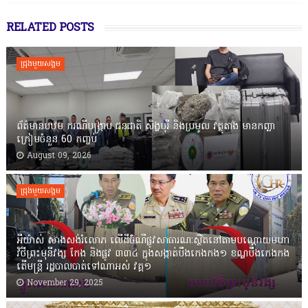
RELATED POSTS
ជ្រុងមួយសង្គម
ព័ត៌មានបឋម ករណីបង្ក្រាប ជនជាតិ សិង្ហបុរី និងប្រមូល វត្ថុតាង មានកញ្ឆា
ក្រៀមចំនួន 60 កញ្ចប់
August 09, 2026
ជ្រុងមួយសង្គម
អីយ៉ាស់ សាងសង់រំលោភ លើដីចំណីផ្លូវសាធារណៈស្ថិតនៅតាមបណ្ដោយមហា
វិថីព្រះមុនីវង្ស កែង និងផ្លូវ ៣៣៤ ក្នុងសង្កាត់បឹងកេងកង១ ខណ្ឌបឹងកេងកង
តើមន្ត្រី រដ្ឋបាលបាត់ទៅណាអស់ វគ្គ១
November 29, 2025