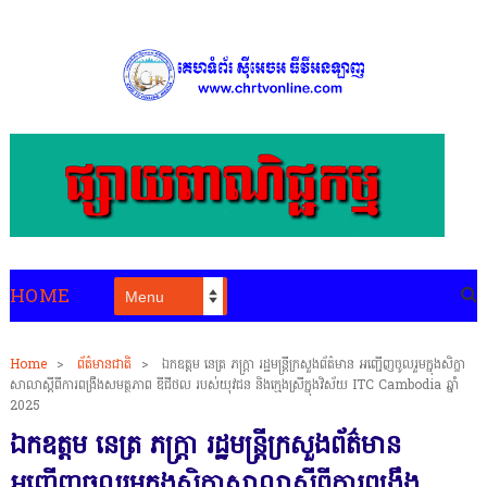
HOME
Home
>
ព័ត៌មានជាតិ
>
ឯកឧត្តម នេត្រ ភក្រ្តា រដ្ឋមន្ត្រីក្រសួងព័ត៌មាន អញ្ជើញចូលរួមក្នុងសិក្ខា
សាលាស្តីពីការពង្រឹងសមត្ថភាព ឌីជីថល របស់យុវជន និងក្មេងស្រីក្នុងវិស័យ ITC Cambodia ឆ្នាំ
2025
ឯកឧត្តម នេត្រ ភក្រ្តា រដ្ឋមន្ត្រីក្រសួងព័ត៌មាន
អញ្ជើញចូលរួមក្នុងសិក្ខាសាលាស្តីពីការពង្រឹង