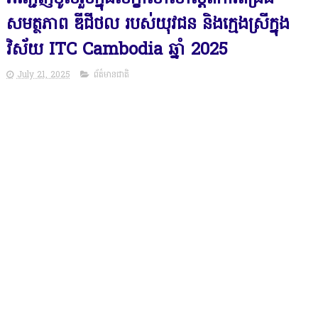
សមត្ថភាព ឌីជីថល របស់យុវជន និងក្មេងស្រីក្នុង
វិស័យ ITC Cambodia ឆ្នាំ 2025
July 21, 2025
ព័ត៌មានជាតិ