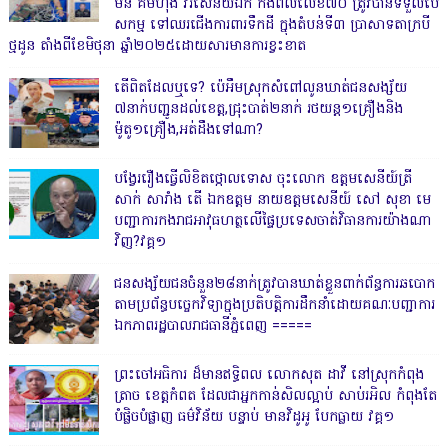
ម៉ន គឹមហុង វរសេនីយ៍ឯក កងពលលេខ៧០ ត្រូវបានទទួលបេ
សកម្ម ទៅឈរជើងការពារទឹកដី ក្នុងតំបន់ទី៣ ប្រាសាទតាក្របី
ថ្មដូន តាំងពីខែមិថុនា ឆ្នាំ២០២៥ដោយសារមានការខ្វះខាត
តើពិតដែលឬទេ? ប៉េអឹមស្រុកសំពៅលូនឃាត់ជនសង្ស័យ
៧នាក់បញ្ជូនដល់ខេត្ត,ជ្រុះបាត់២នាក់ រថយន្ត១គ្រឿងនិង
ម៉ូតូ១គ្រឿង,អត់ដឹងទៅណា?
បង្វែររឿងធ្វើលិខិតថ្កោលទោស ចុះលោក ឧត្តមសេនីយ៍ត្រី
សាក់ សារាំង តើ ឯកឧត្តម នាយឧត្តមសេនីយ៍ សៅ សុខា មេ
បញ្ជាការកងរាជអាវុធហត្ថលើផ្ទៃប្រទេសចាត់វិធានការយ៉ាងណា
វិញ?វគ្គ១
ជនសង្ស័យជនចំនួន២៨នាក់ត្រូវបានឃាត់ខ្លួនពាក់ព័ន្ធការឆបោក
តាមប្រព័ន្ធបច្ចេកវិទ្យាក្នុងប្រតិបត្តិការដឹកនាំដោយគណៈបញ្ជាការ
ឯកភាពរដ្ឋបាលរាជធានីភ្នំពេញ ‎=====
ព្រះចៅអធិការ ដ៏មានឥទ្ធិពល លោកសុត ដាវី នៅស្រុកកំពុង
ត្រាច ខេត្តកំពត ដែលជាអ្នកកាន់សិលល្អាប់ សាប់រអិល កំពុងតែ
បំផ្លិចបំផ្លាញ ធម៌វិន័យ បន្ទាប់ មានវិដូអូ បែកធ្លាយ វគ្គ១