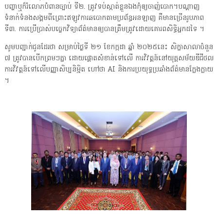
បញ្ហាឬក៏រំលោភបំពានច្បាប់ ទី២. ត្រូវទប់ស្កាត់ខ្លួនឯងកុំឲ្យចាញ់បោក។បណ្ដាញ
ទំនាក់ទំនងសង្គមពីព្រោះឥឡូវការឆបោកតាមប្រព័ន្ធអនឡាញ គឺមានច្រើនរូបភាព
ទី៣. ការប្រើប្រាស់បច្ចេកវិទ្យាព័ត៌មានឲ្យបានត្រឹមត្រូវដោយគោរពសិទ្ធិអ្នកដទៃ ។
សូមបញ្ជាក់ជូនដែរថា សម្រាប់ថ្ងៃទី ២១ ខែកក្កដា ឆ្នាំ ២០២៥នេះ សិក្ខាសាលាចំនួន
៧ ត្រូវបានបើកព្រមៗគ្នា ដោយផ្ដោតសំខាន់ទៅលើ ការវិវត្តន៍នៅយុគ្គសម័យឌីជីថល
ការវិវត្តន៍ទៅលើបញ្ញាសិប្បនិម្មិត ហៅថា AI និងការប្រយុទ្ធប្រឆាំងព័ត៌មានក្លែងក្លាយ
។