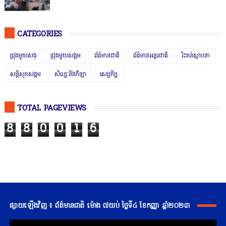
CATEGORIES
ជ្រុងមួយសង្
ជ្រុងមួយសង្គម
ព័ត៌មានជាតិ
ព័ត៌មានអន្តរជាតិ
រិះគន់ស្ថាបនា
សន្តិសុខសង្គម
សិល្បៈនិងកីឡា
សេដ្ឋកិច្ច
TOTAL PAGEVIEWS
8
8
0
0
1
6
ផ្សាយឡើងវិញ ៖ ព័ត៌មានជាតិ ម៉ោង ៧យប់ ថ្ងៃទី៤ ខែកញ្ញា ឆ្នាំ២០២៣