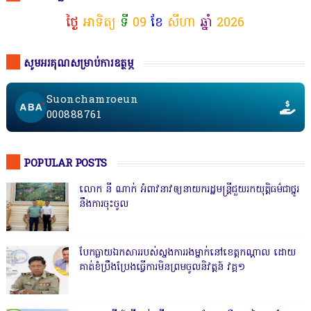
ថ្ងៃ
អាទិត្យ
ទី
09
ខែ
សីហា
ឆ្នាំ
2026
សូមអរគុណសម្រាប់ការឧត្ថម្ភ
Suonchamroeun
000888761
POPULAR POSTS
លោក នី ណាក់ អំពាវនាវឲ្យនាយករដ្ឋមន្ត្រីជួយរកយុត្តិធម៌ជាថ្នូរ
នឹងការចុះចូល
បែកធ្លាយឯកសាររបស់ស្នងការរងម្នាក់នៅខេត្តកណ្ដាល ដោយ
គាត់ខំប្រឹងប្រែងធ្វើការមិនព្រមចូលនិវត្តន៍ វគ្គ១