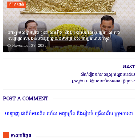
ព័ត៌មានជាតិ
ឯកឧត្តមសន្តិបណ្ឌិត នេត សាវឿន និងឯកឧត្តមអភិសន្តិបណ្ឌិត ស សុខា
អញ្ជើញជាសហអធិបតីផ្សព្វផ្សាយបទបញ្ជារបស់រាជរដ្ឋាភិបាលកម្ពុជា
November 27, 2025
NEXT
សំណុំរឿងអភិបាលស្រុកត្បែងមានជ័យ
ក្រសួងមហាផ្ទៃប្រកាសមិនការពារមន្ត្រីខុសទេ
POST A COMMENT
ព័ត៌មានពិត រហ័ស អព្យាក្រឹត និងរៀបចំ ជ្រើសរើស ក្រុមការងារ នៅតាមបណ្ត
កាលបរិច្ឆេទ