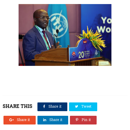
SHARE THIS
Share it
Tweet
Share it
Share it
Pin it