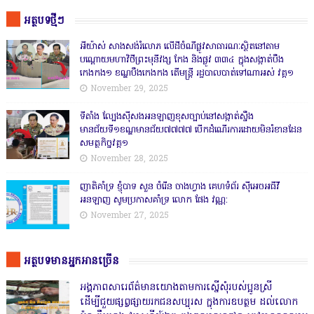
អត្ថបទថ្មីៗ
អីយ៉ាស់ សាងសង់រំលោភ លើដីចំណីផ្លូវសាធារណៈស្ថិតនៅតាម
បណ្ដោយមហាវិថីព្រះមុនីវង្ស កែង និងផ្លូវ ៣៣៤ ក្នុងសង្កាត់បឹង
កេងកង១ ខណ្ឌបឹងកេងកង តើមន្ត្រី រដ្ឋបាលបាត់ទៅណាអស់ វគ្គ១
November 29, 2025
ទីតាំង ល្បែងស៊ីសងអនឡាញខុសច្បាប់នៅសង្កាត់សឹ្ចង
មានជ័យទី១ខណ្ឌមានជ័យ៧៧៧៧ បើកដំណើរការដោយមិនរំខានដែន
សមត្ថកិច្ចវគ្គ១
November 28, 2025
ញាតិគាំទ្រ ខ្ញុំបាទ សួន ចំរើន ចាងហ្វាង គេហទំព័រ ស៊ីអេចអធីវី
អនឡាញ សូមប្រកាសគាំទ្រ លោក ផែង វណ្ណ:
November 27, 2025
អត្ថបទមានអ្នកអានច្រើន
អង្គភាពសារេព័ត៌មានយោងតាមការស្នើសុំរបស់ប្អូនស្រី
ដើម្បីជួយផ្សព្វផ្សាយរកជនសប្បុរស ក្នុងការឧបត្ថម ដល់លោក