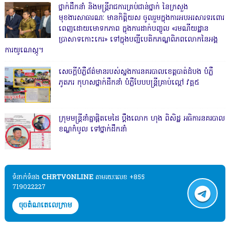
ថ្នាក់ដឹកនាំ និងមន្ត្រីរាជការគ្រប់ជាន់ថ្នាក់ នៃក្រសួង
មុខងារសាធារណៈ មានកិត្តិយស ចូលរួមក្នុងការអបអរសារទរពោរ
ពេញដោយមោទកភាព ក្នុងការដាក់បញ្ចូល «រមណីយដ្ឋាន
ប្រាសាទកោះកេរ» ទៅក្នុងបញ្ជីបេតិកភណ្ឌពិភពលោកនៃអង្គ
ការយូណេស្កូ។
សេចក្តីបំភ្លឺព័ត៌មានរបស់ស្នងការនគរបាលខេត្តបាត់ដំបង បំភ្លឺ
ភូតភរ កុហសថ្នាក់ដឹកនាំ បំភ្លឺបែបបន្ត្រីគ្រាប់ល្ពៅ វគ្គ៥
ក្រុមមន្ត្រីនាំគ្នាផ្ដិតមេដៃ ប្ដឹងលោក ហុង ពិសិដ្ឋ អធិការនគរបាល
ខណ្ឌកំបូល ទៅថ្នាក់ដឹកនាំ
ទំនាក់ទំនង​​
CHRTVONLINE
តាមរយៈលេខ +855
719022227
ចុចតំណតេលេក្រាម