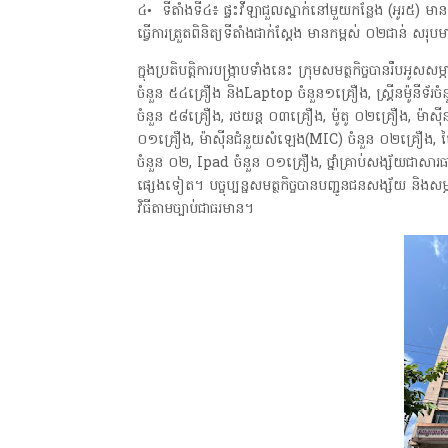
៤• ទីតាំងទី៤៖ ផ្ទះវីឡាជួលស្នាក់នៅមួយកន្លែង (អូរ៥) មាន
ធ្វើការត្រួតពិនិត្យទីតាំងជាក់ស្តែង មានកម្ពស់ ០២ជាន់ សរុ
ក្នុងប្រតិបត្តិការបង្រ្កាបទាំងនេះ ក្រុមសមត្ថកិច្ចបានរឹបអូសសម
ចំនួន ៥៤គ្រឿង និងLaptop ចំនួន១គ្រឿង, ស្គ្រីនម៉ូនីទ័រច
ចំនួន ៥៨គ្រឿង, រថយន្ត ០៣គ្រឿង, ម៉ូតូ ០២គ្រឿង, ម៉ាស៊ីន
០១គ្រឿង, ម៉ាស៊ីនជំនួយសំឡេង(MIC) ចំនួន ០២គ្រឿង, ម៉ៃ
ចំនួន ០២, Ipad ចំនួន ០១គ្រឿង, ថ្នាំគ្រាប់សង្ស័យជាសារធ
ផ្សេងទៀត។ បច្ចុប្បន្នសមត្ថកិច្ចបានបញ្ជូនជនសង្ស័យ និងសម្
វិធីតាមច្បាប់ជាធរមាន។