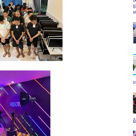
ប
ម
ច
ភ