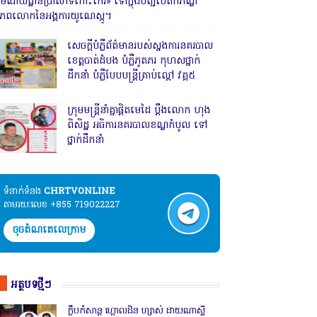
រមណីយដ្ឋានប្រាសាទកោះកេរ» ទៅក្នុងបញ្ជីបេតិកភណ្ឌ
ិភពលោកនៃអង្គការយូណេស្កូ។
សេចក្តីបំភ្លឺព័ត៌មានរបស់ស្នងការនគរបាល
ខេត្តបាត់ដំបង បំភ្លឺភូតភរ កុហសថ្នាក់
ដឹកនាំ បំភ្លឺបែបបន្ត្រីគ្រាប់ល្ពៅ វគ្គ៥
ក្រុមមន្ត្រីនាំគ្នាផ្ដិតមេដៃ ប្ដឹងលោក ហុង
ពិសិដ្ឋ អធិការនគរបាលខណ្ឌកំបូល ទៅ
ថ្នាក់ដឹកនាំ
ទំនាក់ទំនង​​
CHRTVONLINE
តាមរយៈលេខ +855 719022227
ចុចតំណតេលេក្រាម
អត្ថបទថ្មីៗ
ក្លឹបកំសាន្ត ហ្គោលដិន ហ្សាស់ ដាយណាស្ទី