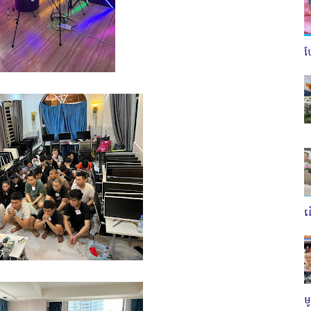
ប
ត
ម