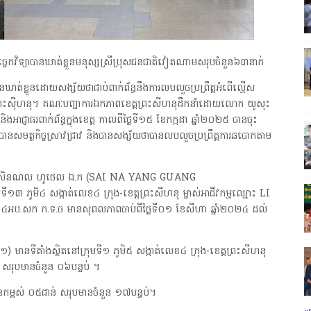
្ធបច្ចេកវិទ្យាបានឃាត់ខ្លួនមនុស្សស្រីប្រុសជនជាតិវៀតណាមសរុបចំនួន៦៣នាក់
ាត់ខ្លួនដោយសង្ស័យថាជាប់ពាក់ព័ន្ធនឹងការលបលួចប្រព្រឹត្តអំពើល្មើស
ងខេត្តព្រះស៊ីហនុ។ គណៈបញ្ជាការឯកភាពខេត្តព្រះសីហនុដឹកនាំដោយលោក យូសុះ
ជ្ញាធរពាក់ព័ន្ធក្នុងខេត្ត កាលពីថ្ងៃទី១៥ ខែកក្កដា ឆ្នាំ២០២៥ បានចុះ
ត្រូវបានសមត្ថកិច្ចស្រាវជ្រាវ និងបានសង្ស័យថាបានលបលួចប្រព្រឹត្តការឆបោកតាម
នធើណេសិនណល ហូថេល ឯ.ក (SAI NA YANG GUANG
ូមិ៤ សង្កាត់លេខ៤ ក្រុង-ខេត្តព្រះសីហនុ ម្ចាស់អាជីវកម្មឈ្មោះ LI
ប.សក ក.ទ.ច មានសុពលភាពចាប់ពីថ្ងៃទី០១ ខែសីហា ឆ្នាំ២០២៤ ដល់
រ១) មានទីតាំងស្ថិតនៅក្រុមទី១ ភូមិ៥ សង្កាត់លេខ៤ ក្រុង-ខេត្តព្រះសីហនុ
ន់ សរុបមានចំនួន ០៦បន្ទប់ ។
មានកម្ពស់ ០៥ជាន់ សរុបមានចំនួន ១៧បន្ទប់។