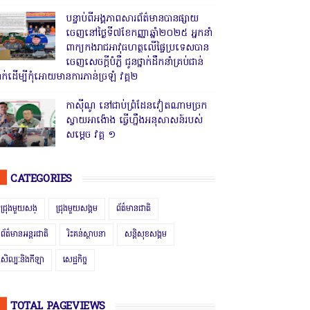
បន្ទាប់ពីអង្គភាពសារព័ត៌មានបានផ្សាយ
ចេញនៅថ្ងៃទី៧ខែកញ្ញាឆ្នាំ២០២៥ អ្នកនាំ
ពាក្យកងរាជអាវុធហត្ថលើផ្ទៃប្រទេសបាន
ចេញសេចក្តីបំភ្លឺ ជូនថ្នាក់ដឹកនាំគ្រប់ជាន់
្នាក់ដើម្បីកុំអោយមានការភាន់ច្រឡំ វគ្គ២
កាសុីណូ នៅជាប់ព្រំដែនវៀតណាមច្រក
ស្វាយអាង៉ោង ធ្វើហ្នឹងអនុសាសន៍របស់
សម្ដេច វគ្គ ១
CATEGORIES
ជ្រុងមួយសង្
ជ្រុងមួយសង្គម
ព័ត៌មានជាតិ
ព័ត៌មានអន្តរជាតិ
រិះគន់ស្ថាបនា
សន្តិសុខសង្គម
សិល្បៈនិងកីឡា
សេដ្ឋកិច្ច
TOTAL PAGEVIEWS