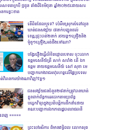
្រាសាទតាក្របី ថ្មដូន តាំងពីខែមិថុនា ឆ្នាំ២០២៥ដោយសារ
ានការខ្វះខាត
តើពិតដែលឬទេ? ប៉េអឹមស្រុកសំពៅលូន
ឃាត់ជនសង្ស័យ ៧នាក់បញ្ជូនដល់
ខេត្ត,ជ្រុះបាត់២នាក់ រថយន្ត១គ្រឿងនិង
ម៉ូតូ១គ្រឿង,អត់ដឹងទៅណា?
បង្វែររឿងធ្វើលិខិតថ្កោលទោស ចុះលោក
ឧត្តមសេនីយ៍ត្រី សាក់ សារាំង តើ ឯក
ឧត្តម នាយឧត្តមសេនីយ៍ សៅ សុខា មេ
បញ្ជាការកងរាជអាវុធហត្ថលើផ្ទៃប្រទេស
ាត់វិធានការយ៉ាងណាវិញ?វគ្គ១
ជនសង្ស័យជនចំនួន២៨នាក់ត្រូវបានឃាត់
ខ្លួនពាក់ព័ន្ធការឆបោកតាមប្រព័ន្ធ
បច្ចេកវិទ្យាក្នុងប្រតិបត្តិការដឹកនាំដោយ
គណៈបញ្ជាការឯកភាពរដ្ឋបាលរាជធានី
្នំពេញ ‎=====
ព្រះចៅអធិការ ដ៏មានឥទ្ធិពល លោកសុត