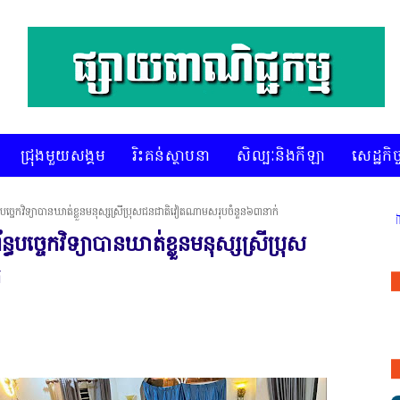
ជ្រុងមួយសង្គម
រិះគន់ស្ថាបនា
សិល្បៈនិងកីឡា
សេដ្ឋកិច្
័ន្ធបច្ចេកវិទ្យាបានឃាត់ខ្លួនមនុស្សស្រីប្រុសជនជាតិវៀតណាមសរុបចំនួន៦៣នាក់
* គេហទំព័រ ស៊ីអេចអធីវីអនឡាញ ជាព័ត៌មានពិត រហ
្ធបច្ចេកវិទ្យាបានឃាត់ខ្លួនមនុស្សស្រីប្រុស
់