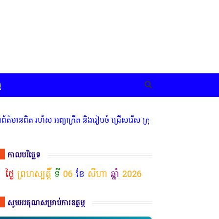
ច
័ស អព្យាក្រឹត និងរៀបចំ ជ្រើសរើស ក្រុមការងារ នៅតាមបណ្តាលរាជធានី ខេត
កាលបរិច្ឆេទ
ថ្ងៃ
ព្រហស្បត្តិ៍
ទី
06
ខែ
សីហា
ឆ្នាំ
2026
សូមអរគុណសម្រាប់ការឧត្ថម្ភ