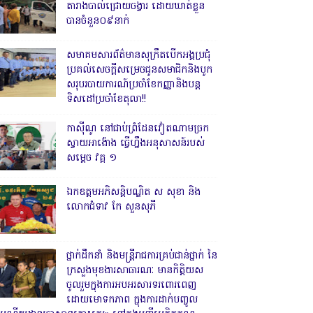
តារាងបាល់ជ្រោយចង្វារ ដោយឃាត់ខ្លួន
បានចំនួន០៩នាក់
សមាគមសារព័ត៌មានសុក្រឹតបើកអង្គប្រជុំ
ប្រគល់សេចក្តីសម្រេចជូនសមាជិកនិងបូក
សរុបរបាយការណ៍ប្រចាំខែកញ្ញានិងបន្ត
ទិសដៅប្រចាំខែតុលា!!
កាសុីណូ នៅជាប់ព្រំដែនវៀតណាមច្រក
ស្វាយអាង៉ោង ធ្វើហ្នឹងអនុសាសន៍របស់
សម្ដេច វគ្គ ១
ឯកឧត្តមអភិសន្តិបណ្ឌិត ស សុខា និង
លោកជំទាវ កែ សួនសុភី
ថ្នាក់ដឹកនាំ និងមន្ត្រីរាជការគ្រប់ជាន់ថ្នាក់ នៃ
ក្រសួងមុខងារសាធារណៈ មានកិត្តិយស
ចូលរួមក្នុងការអបអរសារទរពោរពេញ
ដោយមោទកភាព ក្នុងការដាក់បញ្ចូល