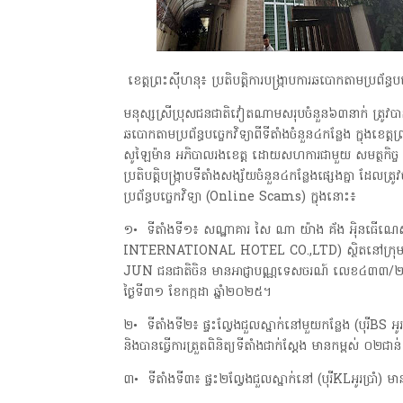
ខេត្តព្រះស៊ីហនុ៖ ប្រតិបត្តិការបង្រ្កាបការឆបោកតាមប្រព័ន
មនុស្សស្រីប្រុសជនជាតិវៀតណាមសរុបចំនួន៦៣នាក់ ត្រូវបានឃ
ឆបោកតាមប្រព័ន្ធបច្ចេកវិទ្យាពីទីតាំងចំនួន៤កន្លែង ក្នុ
សូឡៃម៉ាន អភិបាលរងខេត្ត ដោយសហការជាមួយ សមត្ថកិច្ច និងអា
ប្រតិបត្តិបង្ក្រាបទីតាំងសង្ស័យចំនួន៤កន្លែងផ្សេងគ្នា ដែល
ប្រព័ន្ធបច្ចេកវិទ្យា (Online Scams) ក្នុងនោះ៖
១• ទីតាំងទី១៖ សណ្ឋាគារ សៃ ណា យ៉ាង គ័ង អ៉ិ
INTERNATIONAL HOTEL CO.,LTD) ស្ថិតនៅក្រុមទី១៣ ភ
JUN ជនជាតិចិន មានអាជ្ញាបណ្ណទេសចរណ៍ លេខ៤៣៣/២៤អ
ថ្ងៃទី៣១ ខែកក្កដា ឆ្នាំ២០២៥។
២• ទីតាំងទី២៖ ផ្ទះល្វែងជួលស្នាក់នៅមួយកន្លែង (បុរីBS អូ
និងបានធ្វើការត្រួតពិនិត្យទីតាំងជាក់ស្តែង មានកម្ពស់ ០២ជា
៣• ទីតាំងទី៣៖ ផ្ទះ២ល្វែងជួលស្នាក់នៅ (បុរីKLអូរប្រាំ) 