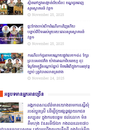
ស្ថិតនៅក្នុងសង្កាត់ជ័យជំនះ ខណ្ឌដូនពេញ
សូមស្វាគមន៍ វគ្គ១
November 25, 2025
ផ្ទះកែងចាប់បើកដំណើរការវិញហើយ
បន្ទាប់ពីបិទអស់មួយរយ:ពេលសូមស្វាគមន៍
វគ្គ១
November 25, 2025
ករណីលក់ដូរតាមបណ្តោយផ្លូវលេខ១៨៤ ក្បែរ
ព្រះបរមរាជវាំង យ៉ាងអាណាធិបតេយ្យ ដុះ
ស្លែតែមន្ត្រីសណ្តាប់ធ្នាប់ មិនអើពើក្នុងការអនុវត្ត
ច្បាប់ ត្រូវបានលាតត្រដាង
November 24, 2025
អត្ថបទមានអ្នកអានច្រើន
អង្គភាពសារេព័ត៌មានយោងតាមការស្នើសុំ
របស់ប្អូនស្រី ដើម្បីជួយផ្សព្វផ្សាយរកជន
សប្បុរស ក្នុងការឧបត្ថម ដល់លោក ម៉ន
គឹមហុង វរសេនីយ៍ឯក កងពលលេខ៧០
្រូវបានទទួលបេសកម្ម ទៅឈរជើងការពារទឹកដី ក្នុងតំបន់ទី៣