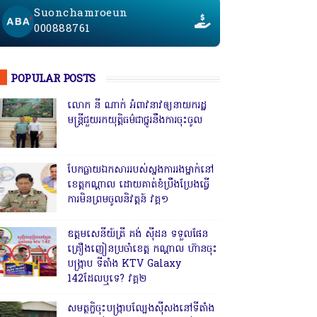
Suonchamroeun
000888761
POPULAR POSTS
លោក នី ណាក់ អំពាវនាវឲ្យនាយករដ្ឋ
មន្ត្រីជួយរកយុត្តិធម៌ជាថ្នូរនឹងការចុះចូល
បែកធ្លាយឯកសាររបស់ស្នងការរងម្នាក់នៅ
ខេត្តកណ្ដាល ដោយគាត់ខំប្រឹងប្រែងធ្វើ
ការមិនព្រមចូលនិវត្តន៍ វគ្គ១
ឧត្តមសេនីយ៍ត្រី គង់ ស៊ីដន ទទួលផែន
គ្រឿងញៀនប្រចាំខេត្ត កណ្តាល ហ៊ានចុះ
បង្ក្រាប ទីតាំង KTV Galaxy
142ដែលឬទេ? វគ្គ២
សមត្ថកិ្ចចុះបង្ក្រាបល្បែងស៊ីសងនៅទីតាំង