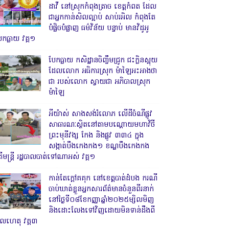
ដាវី នៅស្រុកកំពុងត្រាច ខេត្តកំពត ដែល
ជាអ្នកកាន់សិលល្អាប់ សាប់រអិល កំពុងតែ
បំផ្លិចបំផ្លាញ ធម៌វិន័យ បន្ទាប់ មានវិដូអូ
ែកធ្លាយ វគ្គ១
បែកធ្លាយ កសិដ្ឋានចិញ្ចឹមជ្រូក ជះក្លិនស្អុយ
ដែលលោក អធិការស្រុក ម៉ាឡៃអះអាងថា
ជា របស់លោក ស្វាយជា អភិបាលស្រុក
ម៉ាឡៃ
អីយ៉ាស់ សាងសង់រំលោភ លើដីចំណីផ្លូវ
សាធារណៈស្ថិតនៅតាមបណ្ដោយមហាវិថី
ព្រះមុនីវង្ស កែង និងផ្លូវ ៣៣៤ ក្នុង
សង្កាត់បឹងកេងកង១ ខណ្ឌបឹងកេងកង
ើមន្ត្រី រដ្ឋបាលបាត់ទៅណាអស់ វគ្គ១
កាន់តែក្តៅគគុក នៅខេត្តបាត់ដំបង ករណី
ចាប់ឃាត់ខ្លួនអ្នកសារព័ត៌មានចំនួនពីរនាក់
នៅថ្ងៃទី០៨ខែកញ្ញាឆ្នាំ២០២៥ម្សិលមិញ
និងដោះលែងទៅវិញដោយមិនទាន់ដឹងពី
ូលហេតុ វគ្គ៣