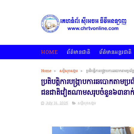
HOME
ព័ត៌មានជាតិ
ព័ត៌មានអន្តរជាតិ
Home
>
សន្តិសុខសង្គម
>
ប្រតិបត្តិការបង្រ្កាបការឆបោកតាមប្រព
ប្រតិបត្តិការបង្រ្កាបការឆបោកតាមប្រព័ន
ជនជាតិវៀតណាមសរុបចំនួន៦៣នាក
July 16, 2025
សន្តិសុខសង្គម