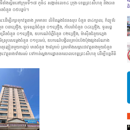
«
ទីតាំងស្ថិតនៅក្រុមទី១៧ ភូមិ៤ សង្កាត់លេខ៤ ក្រុង-ខេត្តព្រះសីហនុ និងបាន
ព
បមានចំនួន ០៥បន្ទប់។
្ភារៈដើម្បីរក្សាទុកវត្ថុតាង រួមមាន៖ លិខិតឆ្លងដែនសរុប ចំនួន ៣៤ក្បាល, កំព្យូទ័រ
ំនួន ០៣គ្រឿង, ទូរទស្សន៍ចំនួន ០១គ្រឿង, កាំមេរ៉ាចំនួន ០៤គ្រឿង, ទូរសព្ទ
ព្រីនចំនួន ០១គ្រឿង, ឧបករណ៍បំភ្លឺចំនួន ០២គ្រឿង, ម៉ាស៊ីនជំនួយភ្លេង
ស្រូបសម្លេងចំនួន ០១ប្រអប់, ឧបករណ៍បង្វិលគ្រាប់ប៉េងប៉ុងផ្សងសំណាង
ាតុញៀនមួយកញ្ចប់ មានចំនួន ២៨គ្រាប់ ព្រមទាំងសម្ភារៈជាវត្ថុតាងមួយចំនួន
ភារៈវត្ថុតាងទាំងអស់ ទៅកាន់ស្នងការដ្ឋាននគរបាលខេត្តព្រះសីហនុ ដើម្បីបន្តនីតិ