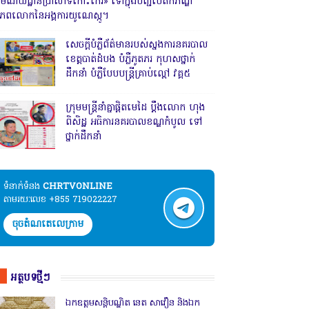
រមណីយដ្ឋានប្រាសាទកោះកេរ» ទៅក្នុងបញ្ជីបេតិកភណ្ឌ
ិភពលោកនៃអង្គការយូណេស្កូ។
សេចក្តីបំភ្លឺព័ត៌មានរបស់ស្នងការនគរបាល
ខេត្តបាត់ដំបង បំភ្លឺភូតភរ កុហសថ្នាក់
ដឹកនាំ បំភ្លឺបែបបន្ត្រីគ្រាប់ល្ពៅ វគ្គ៥
ក្រុមមន្ត្រីនាំគ្នាផ្ដិតមេដៃ ប្ដឹងលោក ហុង
ពិសិដ្ឋ អធិការនគរបាលខណ្ឌកំបូល ទៅ
ថ្នាក់ដឹកនាំ
ទំនាក់ទំនង​​
CHRTVONLINE
តាមរយៈលេខ +855 719022227
ចុចតំណតេលេក្រាម
អត្ថបទថ្មីៗ
ឯកឧត្តមសន្តិបណ្ឌិត នេត សាវឿន និងឯក