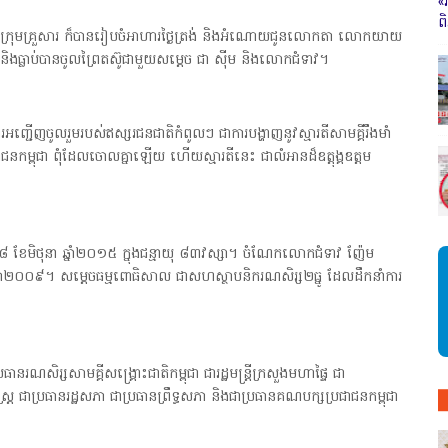
«
ព
ងក្រុមគ្រួសារ ក៏បានរៀបចំអាហារថ្ងៃត្រង់ និងអំណោយជូនលោកតា លោកយាយ
ិងធ្លាប់បានចូលព្រៃតស៊ូជាមួយសម្ដេច ជា ស៊ីម និងលោកជំទាវ។
្ជើញចូលរួមរបស់ឥស្សរជនជាតិកំពូលៗ ជាការបង្ហាញនូវស្មារតីសាមគ្គីរឹងមាំ
ាជនកម្ពុជា ពុំដែលចោលគ្នាឡើយ ហើយស្មារតីនេះ ជាលំអានដ៏ឧត្តុង្គឧត្តម
ៃទី៨ ខែមិថុនា ឆ្នាំ២០១៥ ក្នុងជន្មាយុ ៨៣វស្សា។ ចំណែកលោកជំទាវ ញ៉ែម
ឆ្នាំ២០០៩។ សម្ដេចធម្មពោធិសាល ជាសហស្ថាបនិករណសិរ្ស២ធ្នូ ដែលដឹកនាំការ
នរណសិរ្សសាមគ្គីសង្គ្រោះជាតិកម្ពុជា ជារដ្ឋមន្ត្រីក្រសួងមហាផ្ទៃ ជា
ស្ត្រ ជាប្រធានរដ្ឋសភា ជាប្រធានព្រឹទ្ធសភា និងជាប្រធានគណបក្សប្រជាជនកម្ពុជា