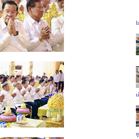
ប
ត
ម