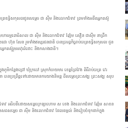
្រឧទ្ទិសកុសលជូនសម្ដេច ជា សុីម និងលោកជំទាវ ព្រមទាំងអតីតអ្នកតស៊ូ
គមហាធម្មពោធិសាល ជា ស៊ីម និងលោកជំទាវ ញ៉ែម សឿន ជាស៊ីម នាព្រឹក
ោ ហ៊ុន សែន រួមទាំងឥស្សរជនជាតិ បានប្រារព្ធកិច្ចរាប់បាត្រឧទ្ទិសកុសល ជូន
្នកតស៊ូរួមអាវុធរំដោះ និងកសាងជាតិ។
ូមិកន្លែងជ្រៅ ឃុំក្របៅ ស្រុកកំចាយមារ ខេត្តព្រៃវែង ពិធីរាប់បាត្រ វេរ
សនា បានប្រព្រឹត្តទៅដោយមានការយាងនិមន្ត ពីសម្ដេចព្រះសង្ឃ ព្រះសង្ឃ សរុប
ងលោកជំទាវ អធិបតីដោយសម្ដេចក្រឡាហោម ស ខេង និងលោកជំទាវ ញ៉ែម សាខន
ារនៃសពសម្ដេច ជា ស៊ីម និងលោកជំទាវ ដែលតម្កល់ និងរៀបចំទុកដាក់ក្នុង