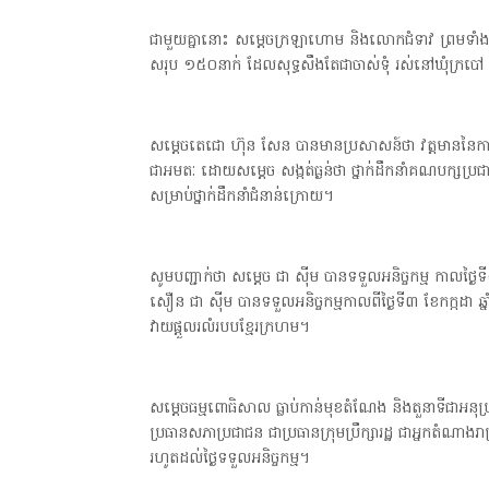
ជាមួយគ្នានោះ សម្ដេចក្រឡាហោម និងលោកជំទាវ ព្រមទាំ
សរុប ១៥០នាក់ ដែលសុទ្ធសឹងតែជាចាស់ទុំ រស់នៅឃុំក្របៅ ន
សម្ដេចតេជោ ហ៊ុន សែន បានមានប្រសាសន៍ថា វត្តមាននៃការអញ
ជាអមតៈ ដោយសម្ដេច សង្កត់ធ្ងន់ថា ថ្នាក់ដឹកនាំគណបក្សប្រជ
សម្រាប់ថ្នាក់ដឹកនាំជំនាន់ក្រោយ។
សូមបញ្ជាក់ថា សម្ដេច ជា ស៊ីម បានទទួលអនិច្ចកម្ម កាលថ្ង
សឿន ជា ស៊ីម បានទទួលអនិច្ចកម្មកាលពីថ្ងៃទី៣ ខែកក្កដា 
វាយផ្ដួលរលំរបបខ្មែរក្រហម។
សម្ដេចធម្មពោធិសាល ធ្លាប់កាន់មុខតំណែង និងតួនាទីជាអនុប្រធា
ប្រធានសភាប្រជាជន ជាប្រធានក្រុមប្រឹក្សារដ្ឋ ជាអ្នកតំណាងរា
រហូតដល់ថ្ងៃទទួលអនិច្ចកម្ម។