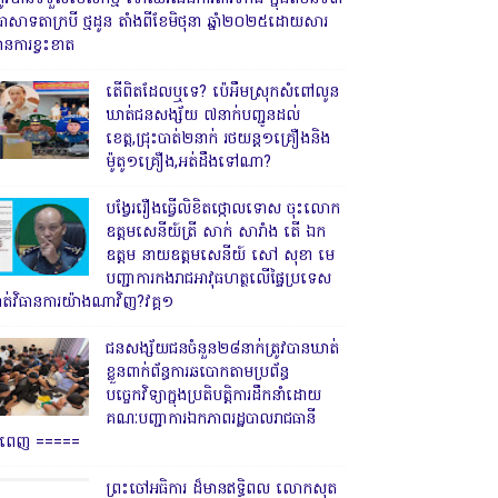
្រាសាទតាក្របី ថ្មដូន តាំងពីខែមិថុនា ឆ្នាំ២០២៥ដោយសារ
ានការខ្វះខាត
តើពិតដែលឬទេ? ប៉េអឹមស្រុកសំពៅលូន
ឃាត់ជនសង្ស័យ ៧នាក់បញ្ជូនដល់
ខេត្ត,ជ្រុះបាត់២នាក់ រថយន្ត១គ្រឿងនិង
ម៉ូតូ១គ្រឿង,អត់ដឹងទៅណា?
បង្វែររឿងធ្វើលិខិតថ្កោលទោស ចុះលោក
ឧត្តមសេនីយ៍ត្រី សាក់ សារាំង តើ ឯក
ឧត្តម នាយឧត្តមសេនីយ៍ សៅ សុខា មេ
បញ្ជាការកងរាជអាវុធហត្ថលើផ្ទៃប្រទេស
ាត់វិធានការយ៉ាងណាវិញ?វគ្គ១
ជនសង្ស័យជនចំនួន២៨នាក់ត្រូវបានឃាត់
ខ្លួនពាក់ព័ន្ធការឆបោកតាមប្រព័ន្ធ
បច្ចេកវិទ្យាក្នុងប្រតិបត្តិការដឹកនាំដោយ
គណៈបញ្ជាការឯកភាពរដ្ឋបាលរាជធានី
្នំពេញ ‎=====
ព្រះចៅអធិការ ដ៏មានឥទ្ធិពល លោកសុត