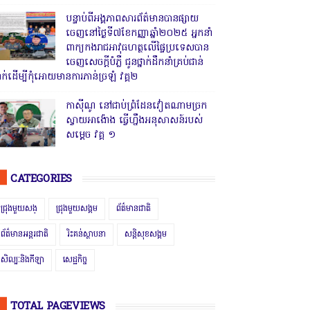
បន្ទាប់ពីអង្គភាពសារព័ត៌មានបានផ្សាយ
ចេញនៅថ្ងៃទី៧ខែកញ្ញាឆ្នាំ២០២៥ អ្នកនាំ
ពាក្យកងរាជអាវុធហត្ថលើផ្ទៃប្រទេសបាន
ចេញសេចក្តីបំភ្លឺ ជូនថ្នាក់ដឹកនាំគ្រប់ជាន់
្នាក់ដើម្បីកុំអោយមានការភាន់ច្រឡំ វគ្គ២
កាសុីណូ នៅជាប់ព្រំដែនវៀតណាមច្រក
ស្វាយអាង៉ោង ធ្វើហ្នឹងអនុសាសន៍របស់
សម្ដេច វគ្គ ១
CATEGORIES
ជ្រុងមួយសង្
ជ្រុងមួយសង្គម
ព័ត៌មានជាតិ
ព័ត៌មានអន្តរជាតិ
រិះគន់ស្ថាបនា
សន្តិសុខសង្គម
សិល្បៈនិងកីឡា
សេដ្ឋកិច្ច
TOTAL PAGEVIEWS