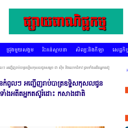
ជ្រុងមួយសង្គម
រិះគន់ស្ថាបនា
សិល្បៈនិងកីឡា
សេដ្ឋកិច្
លៗ អញ្ជើញរាប់បាត្រឧទ្ទិសកុសលជូនសម្ដេច ជា សុីម និងលោកជំទាវ ព្រមទាំងអតីតអ្នកតស៊ូ
 និងរៀបចំ ជ្រើសរើស ក្រុមការងារ នៅតាមបណ្តាលរាជធានី ខេត្ត មានចំណាប់អ
កំពូលៗ អញ្ជើញរាប់បាត្រឧទ្ទិសកុសលជូន
ទាំងអតីតអ្នកតស៊ូរំដោះ កសាងជាតិ