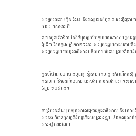
សម្ដេចតេជោ ហ៊ុន សែន និងឥស្សរជនកំពូលៗ អញ្ជើញរាប់បាត
រំដោះ កសាងជាតិ
ឈានចូលទិវាទី៣ នៃពិធីបុណ្យរំលឹកខួបមរណភាពសម្ដេចអគ្
ថ្ងៃទី៣ ខែកក្កដា ឆ្នាំ២០២៥នេះ សម្ដេចអគ្គមហាសេនាបតីតេជ
សម្ដេចអគ្គមហាធម្មពោធិសាល និងលោកជំទាវ ព្រមទាំងអតីតអ
ក្នុងបរិវេណមហារោងបុណ្យ ស្ថិតនៅគេហដ្ឋានកំណើតតស៊ូ ក្នុងភ
ភត្តាហារ និងចង្ហាន់ប្រគេនព្រះសង្ឃ តាមគន្លងព្រះពុទ្ធសា
ចំនួន ១០៩អង្គ។
នាព្រឹកនេះដែរ ក្រុមគ្រួសារសម្ដេចធម្មពោធិសាល និ
សខេង ក៏បានប្រារព្ធពិធីពុទ្ធាភិសេកព្រះពុទ្ធរូប និងមឈូស
សារមន្ទីរ ផងដែរ។