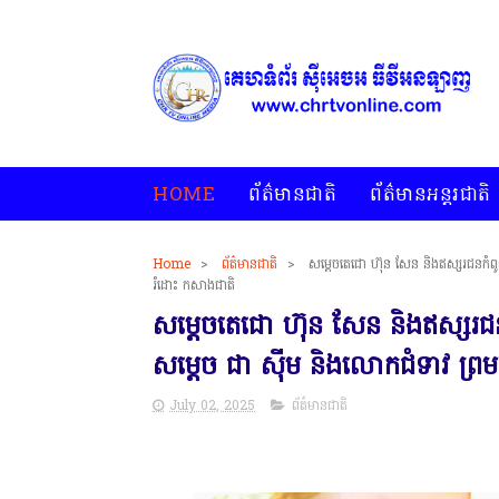
HOME
ព័ត៌មានជាតិ
ព័ត៌មានអន្តរជាតិ
Home
>
ព័ត៌មានជាតិ
>
សម្ដេចតេជោ ហ៊ុន សែន និងឥស្សរជនកំពូ
* គេហទំព័រ ស៊ីអេចអធីវីអនឡាញ ជាព័ត៌មានពិត រហ័ស អព្យាក្រឹត
រំដោះ កសាងជាតិ
សម្ដេចតេជោ ហ៊ុន សែន និងឥស្សរជន
សម្ដេច ជា សុីម និងលោកជំទាវ ព្រម
July 02, 2025
ព័ត៌មានជាតិ