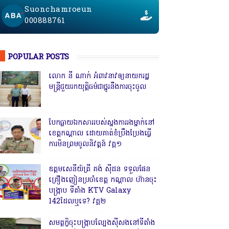
Suonchamroeun
000888761
POPULAR POSTS
លោក នី ណាក់ អំពាវនាវឲ្យនាយករដ្ឋ
មន្ត្រីជួយរកយុត្តិធម៌ជាថ្នូរនឹងការចុះចូល
បែកធ្លាយឯកសាររបស់ស្នងការរងម្នាក់នៅ
ខេត្តកណ្ដាល ដោយគាត់ខំប្រឹងប្រែងធ្វើ
ការមិនព្រមចូលនិវត្តន៍ វគ្គ១
ឧត្តមសេនីយ៍ត្រី គង់ ស៊ីដន ទទួលផែន
គ្រឿងញៀនប្រចាំខេត្ត កណ្តាល ហ៊ានចុះ
បង្ក្រាប ទីតាំង KTV Galaxy
142ដែលឬទេ? វគ្គ២
សមត្ថកិ្ចចុះបង្ក្រាបល្បែងស៊ីសងនៅទីតាំង