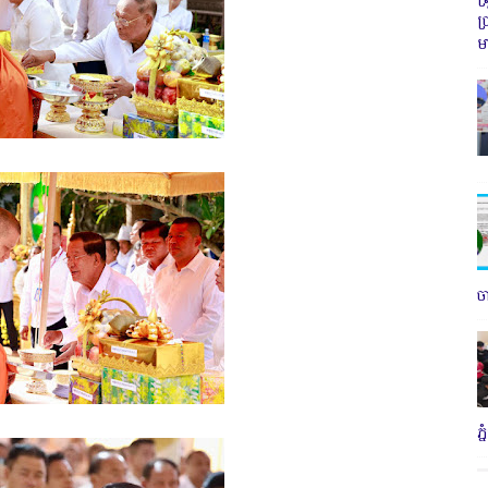
ប
ម
ច
ភ