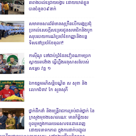
តារាងបាល់ជ្រោយចង្វារ ដោយឃាត់ខ្លួន
បានចំនួន០៩នាក់
សមាគមសារព័ត៌មានសុក្រឹតបើកអង្គប្រជុំ
ប្រគល់សេចក្តីសម្រេចជូនសមាជិកនិងបូក
សរុបរបាយការណ៍ប្រចាំខែកញ្ញានិងបន្ត
ទិសដៅប្រចាំខែតុលា!!
កាសុីណូ នៅជាប់ព្រំដែនវៀតណាមច្រក
ស្វាយអាង៉ោង ធ្វើហ្នឹងអនុសាសន៍របស់
សម្ដេច វគ្គ ១
ឯកឧត្តមអភិសន្តិបណ្ឌិត ស សុខា និង
លោកជំទាវ កែ សួនសុភី
ថ្នាក់ដឹកនាំ និងមន្ត្រីរាជការគ្រប់ជាន់ថ្នាក់ នៃ
ក្រសួងមុខងារសាធារណៈ មានកិត្តិយស
ចូលរួមក្នុងការអបអរសារទរពោរពេញ
ដោយមោទកភាព ក្នុងការដាក់បញ្ចូល