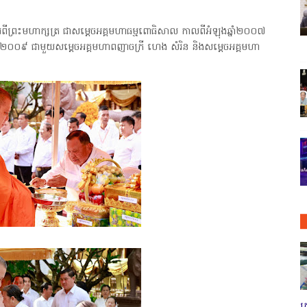
រពីព្រះមហាក្សត្រ ជាសម្តេចអគ្គមហាធម្មពោធិសាល កាលពីអំឡុងឆ្នាំ២០០៧
នាំ២០០៩ ជាមួយសម្ដេចអគ្គមហាពញាចក្រី ហេង សំរិន និងសម្ដេចអគ្គមហា
ត