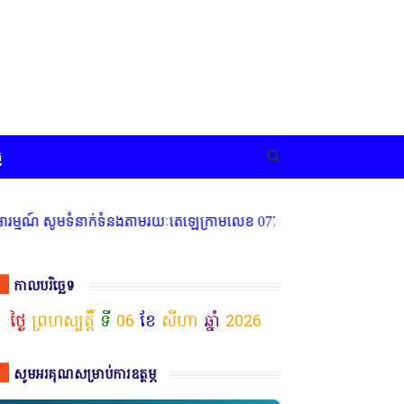
ច
ារម្មណ៍ សូមទំនាក់ទំនងតាមរយៈតេឡេក្រាមលេខ 077 83 66 11
កាលបរិច្ឆេទ
ថ្ងៃ
ព្រហស្បត្តិ៍
ទី
06
ខែ
សីហា
ឆ្នាំ
2026
សូមអរគុណសម្រាប់ការឧត្ថម្ភ