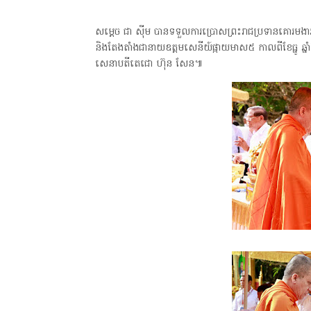
សម្ដេច ជា សុីម បានទទួលការប្រោសព្រះរាជប្រទានគោរមងា
និងតែងតាំងជានាយឧត្តមសេនីយ៍ផ្កាយមាស៥ កាលពីខែធ្នូ ឆ្
សេនាបតីតេជោ ហ៊ុន សែន៕