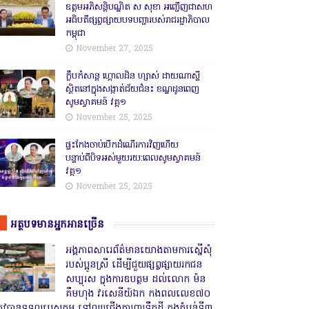
ឧត្តមអភិសន្តិបណ្ឌិត ស សុខា អញ្ជើញជាសហ
អធិបតីផ្សព្វផ្សាយបទបញ្ជារបស់រាជរដ្ឋាភិបាល
កម្ពុជា
November 27, 2025
ក្លឹបកំសាន្ត ហ្គោលដិន ហ្សាស់ ដាយណាស្ទី
ស្ថិតនៅក្នុងសង្កាត់ជ័យជំនះ ខណ្ឌដូនពេញ
សូមស្វាគមន៍ វគ្គ១
November 25, 2025
ផ្ទះកែងចាប់បើកដំណើរការវិញហើយ
បន្ទាប់ពីបិទអស់មួយរយ:ពេលសូមស្វាគមន៍
វគ្គ១
November 25, 2025
អត្ថបទមានអ្នកអានច្រើន
អង្គភាពសារេព័ត៌មានយោងតាមការស្នើសុំ
របស់ប្អូនស្រី ដើម្បីជួយផ្សព្វផ្សាយរកជន
សប្បុរស ក្នុងការឧបត្ថម ដល់លោក ម៉ន
គឹមហុង វរសេនីយ៍ឯក កងពលលេខ៧០
្រូវបានទទួលបេសកម្ម ទៅឈរជើងការពារទឹកដី ក្នុងតំបន់ទី៣