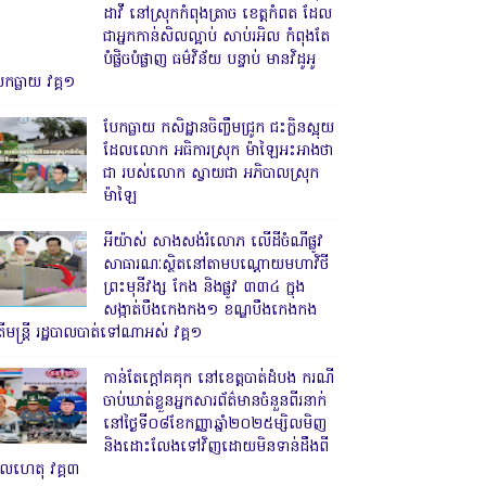
ដាវី នៅស្រុកកំពុងត្រាច ខេត្តកំពត ដែល
ជាអ្នកកាន់សិលល្អាប់ សាប់រអិល កំពុងតែ
បំផ្លិចបំផ្លាញ ធម៌វិន័យ បន្ទាប់ មានវិដូអូ
ែកធ្លាយ វគ្គ១
បែកធ្លាយ កសិដ្ឋានចិញ្ចឹមជ្រូក ជះក្លិនស្អុយ
ដែលលោក អធិការស្រុក ម៉ាឡៃអះអាងថា
ជា របស់លោក ស្វាយជា អភិបាលស្រុក
ម៉ាឡៃ
អីយ៉ាស់ សាងសង់រំលោភ លើដីចំណីផ្លូវ
សាធារណៈស្ថិតនៅតាមបណ្ដោយមហាវិថី
ព្រះមុនីវង្ស កែង និងផ្លូវ ៣៣៤ ក្នុង
សង្កាត់បឹងកេងកង១ ខណ្ឌបឹងកេងកង
ើមន្ត្រី រដ្ឋបាលបាត់ទៅណាអស់ វគ្គ១
កាន់តែក្តៅគគុក នៅខេត្តបាត់ដំបង ករណី
ចាប់ឃាត់ខ្លួនអ្នកសារព័ត៌មានចំនួនពីរនាក់
នៅថ្ងៃទី០៨ខែកញ្ញាឆ្នាំ២០២៥ម្សិលមិញ
និងដោះលែងទៅវិញដោយមិនទាន់ដឹងពី
ូលហេតុ វគ្គ៣