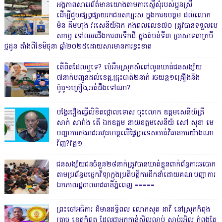
អង្គភាពសារេព័ត៌មានយោងតាមការស្នើសុំរបស់ប្អូនស្រី
ដើម្បីជួយផ្សព្វផ្សាយរកជនសប្បុរស ក្នុងការឧបត្ថម ដល់លោក
ម៉ន គឹមហុង វរសេនីយ៍ឯក កងពលលេខ៧០ ត្រូវបានទទួលបេ
សកម្ម ទៅឈរជើងការពារទឹកដី ក្នុងតំបន់ទី៣ ប្រាសាទតាក្របី
ថ្មដូន តាំងពីខែមិថុនា ឆ្នាំ២០២៥ដោយសារមានការខ្វះខាត
តើពិតដែលឬទេ? ប៉េអឹមស្រុកសំពៅលូនឃាត់ជនសង្ស័យ
៧នាក់បញ្ជូនដល់ខេត្ត,ជ្រុះបាត់២នាក់ រថយន្ត១គ្រឿងនិង
ម៉ូតូ១គ្រឿង,អត់ដឹងទៅណា?
បង្វែររឿងធ្វើលិខិតថ្កោលទោស ចុះលោក ឧត្តមសេនីយ៍ត្រី
សាក់ សារាំង តើ ឯកឧត្តម នាយឧត្តមសេនីយ៍ សៅ សុខា មេ
បញ្ជាការកងរាជអាវុធហត្ថលើផ្ទៃប្រទេសចាត់វិធានការយ៉ាងណា
វិញ?វគ្គ១
ជនសង្ស័យជនចំនួន២៨នាក់ត្រូវបានឃាត់ខ្លួនពាក់ព័ន្ធការឆបោក
តាមប្រព័ន្ធបច្ចេកវិទ្យាក្នុងប្រតិបត្តិការដឹកនាំដោយគណៈបញ្ជាការ
ឯកភាពរដ្ឋបាលរាជធានីភ្នំពេញ ‎=====
ព្រះចៅអធិការ ដ៏មានឥទ្ធិពល លោកសុត ដាវី នៅស្រុកកំពុង
ត្រាច ខេត្តកំពត ដែលជាអ្នកកាន់សិលល្អាប់ សាប់រអិល កំពុងតែ