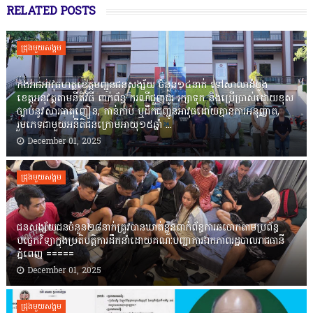
RELATED POSTS
ជ្រុងមួយសង្គម
កងរាជឣាវុធហត្ថខេត្តបញ្ជូនជនសង្ស័យ ចំនួន១៤នាក់ ទៅសាលាដំបូង
ខេត្តឣនុវត្តតាមនីតិវិធី ពាក់ព័ន្ធ ករណីជួញដូរ រក្សាទុក និងប្រើប្រាស់ដោយខុស
ច្បាប់នូវសារធាតុញៀន, កាន់កាប់ ឬដឹកជញ្ជូនអាវុធដោយគ្មានការអនុញ្ញាត,
រួមភេទជាមួយអនីតិជនក្រោមអាយុ១៥ឆ្នាំ ...
December 01, 2025
ជ្រុងមួយសង្គម
ជនសង្ស័យជនចំនួន២៨នាក់ត្រូវបានឃាត់ខ្លួនពាក់ព័ន្ធការឆបោកតាមប្រព័ន្ធ
បច្ចេកវិទ្យាក្នុងប្រតិបត្តិការដឹកនាំដោយគណៈបញ្ជាការឯកភាពរដ្ឋបាលរាជធានី
ភ្នំពេញ ‎=====
December 01, 2025
ជ្រុងមួយសង្គម