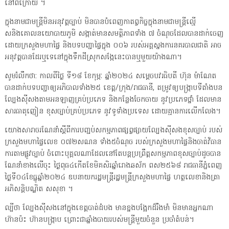
នៅពីក្រោយ ។
ក្នុងនាមជាមន្ត្រីមិនអនុវត្តច្បាប់ មិនបានបំពេញកាតព្វកិច្ចក្នុងនាមជាមន្ត្រីល្មើ
សនិងគោលនយោបាយភូមិ សង្កាត់មានសមត្ថិភាពទាំង ៧ ចំណុចដែលបានដាក់ចេញ
ដោយក្រសួងមហាផ្ទៃ និងបទបញ្ជាផ្ទៃក្នុង ០០៦ របស់អគ្គស្នងការនគរបាលជាតិ អាច
អនុវត្តបានដែរឬទេនៅក្នុងទឹកដីស្រុកសង្កែនេះបានឬមួយយ៉ាងណា។
សូមរំលឹកថា: កាលពីថ្ងៃ ទី១៨ ខែកុម្ភៈ ឆ្នាំ២០២៤ សម្តេចបវរធិបតី ហ៊ុន ម៉ាណែត
បានដាក់បទបញ្ជាឲ្យអភិបាលទាំង២៥ ខេត្ត/ក្រុង/រាជធានី, តម្រូវឲ្យបង្រ្កាបទីតាំងបន
ល្បែងស៊ីសងតាមអនឡាញគ្រប់ប្រភេទ និងកន្លែងចែកចាយ នូវប្រភេទថ្នាំ ដែលមាន
សារធាតុញៀន ខុសច្បាប់គ្រប់ប្រភេទ នូវទូទាំងប្រទេស ដោយគ្មានការលើកលែង។
យោងសារាចរណែនាំស្តីពីការបញ្ជប់សកម្មភាពផ្សព្វផ្សាយល្បែងស៊ីសងខុសច្បាប់ របស់
ក្រសួងមហាផ្ទៃលេខ ០៧២សណន ទាំង៥ចំណុច របស់ក្រសួងមហាផ្ទៃនិងចាត់វិធាន
ការតាមផ្លូវច្បាប់ ចំពោះបុគ្គលណាដែលនៅតែបន្តប្រព្រឹត្តសកម្មភាពខុសច្បាប់ដូចបាន
ណែនាំខាងលើចុះ ថ្ងៃពុធ៤កើតខែមិគសិរឆ្នាំរោងឆស័ក ពស២៥៦៨ រាជធានីភ្នំពេញ
ថ្ងៃទី០៤ខែធ្នូឆ្នាំ២០២៤ ឧបនាយករដ្ឋមន្ត្រីរដ្ឋមន្ត្រីក្រសួងមហាផ្ទៃ ហត្ថលេខានិងត្រា
អភិសន្តិបណ្ឌិត សសុខា ។
ល្បីថា ល្បែងស៊ីសងនៅក្នុងខេត្តបាត់ដំបង មានខ្នងបង្អែកដ៏រឹងមាំ មិនមានអ្នកណា
ហ៊ានប៉ះ ហ៊ានបង្ក្រាប ព្រោះជាឆ្នាំងបាយរបស់មន្ត្រីមួយចំនួន ប្រចាំតំបន់។