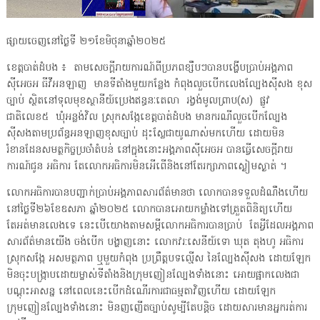
ផ្សាយចេញនៅថ្ងៃទី ២១ខែមិថុនាឆ្នាំ២០២៥
ខេត្តបាត់ដំបង ៖ តាមសេចក្តីរាយការណ៍ពីប្រភពខ្សឹបៗបានបង្ហើបប្រាប់អង្គភាព
ស៊ីអេចអ ធីវីអនឡាញ មានទីតាំងមួយកន្លែង កំពុងលួចបើកលេងល្បែងស៊ីសង ខុស
ច្បាប់ ស្ថិតនៅទុលមុខស្ថានីយ៍ប្រេងឥន្ធនៈតេលា រង្វង់មូលព្រាប(ស) ផ្លូវ
ជាតិលេខ៥ ឃុំអន្លង់វិល ស្រុកសង្កែខេត្តបាត់ដំបង មានករណីលួចបើកល្បែង
ស៊ីសងតាមប្រព័ន្ធអនឡាញខុសច្បាប់ ដុះស្លែជាយូណាស់មកហើយ ដោយមិន
រំខានដែនសមត្ថកិច្ចប្រចាំតំបន់ នៅក្នុងនោះអង្គភាពស៊ីអេចអ បានធ្វើសេចក្តីរាយ
ការណ៍ជូន អធិការ តែលោកអធិការមិនអើពើនិងនៅតែរក្សាភាពស្ងៀមស្ងាត់ ។
លោកអធិការបានបញ្ជាក់ប្រាប់អង្គភាពសារព័ត៌មានថា លោកបានទទួលដំណឹងហើយ
នៅថ្ងៃទី២៦ខែឧសភា ឆ្នាំ២០២៥ លោកបានអោយកម្លាំងទៅត្រួតពិនិត្យហើយ
តែអត់មានលេងទេ នេះបើយោងតាមសម្តីលោកអធិការបានប្រាប់ តែអ្វីដែលអង្គភាព
សារព័ត៌មានយើង ចង់បើក បង្ហាញនោះ លោកវរ:សេនីយ៍ទោ ឃុត តុងហូ អធិការ
ស្រុកសង្កែ អសមត្ថភាព ឬមួយកំពុង ប្រព្រឹត្តបទល្មើស នៃល្បែងស៊ីសង ដោយឡែក
មិនចុះបង្ក្រាបដោយម្ចាស់ទីតាំងនិងក្រុមញៀនល្បែងទាំងនោះ អោយផ្អាកលេងជា
បណ្តុះអាសន្ន នៅពេលនេះបើកដំណើរការជាធម្មតាវិញហើយ ដោយឡែក
ក្រុមញៀនល្បែងទាំងនោះ មិនញញើតច្បាប់សូម្បីតែបន្តិច ដោយសារមានអ្នករត់ការ