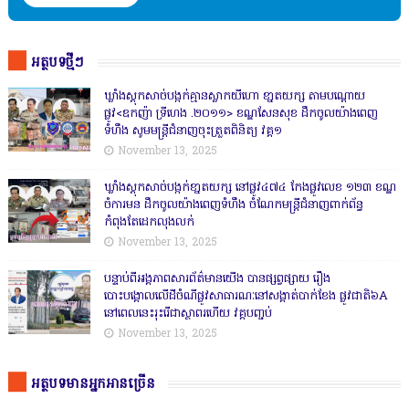
អត្ថបទថ្មីៗ
ឃ្លាំងស្តុកសាច់បង្កក់គ្មានស្លាកយីហោ ខា្នតយក្ស តាមបណ្តោយ
ផ្លូវ<ឧកញ៉ា ទ្រីហេង .២០១១> ខណ្ឌសែនសុខ ដឹកចូលយ៉ាងពេញ
ទំហឹង សូមមន្ត្រីជំនាញចុះត្រួតពិនិត្យ វគ្គ១
November 13, 2025
ឃ្លាំងស្តុកសាច់បង្កក់ខា្នតយក្ស នៅផ្លូវ៤៧៤ កែងផ្លូវលេខ ១២៣ ខណ្ឌ
ចំការមន ដឹកចូលយ៉ាងពេញទំហឹង ចំណែកមន្ត្រីជំនាញពាក់ព័ន្ធ
កំពុងតែដេកលុងលក់
November 13, 2025
បន្ទាប់ពីអង្គភាពសារព័ត៌មានយើង បានផ្សព្វផ្សាយ រឿង
បោះបង្គោលលើដីចំណីផ្លូវសាធារណៈនៅសង្គាត់បាក់ខែង ផ្លូវជាតិ៦A
នៅពេលនេះរុះរើជាស្ថាពរហើយ វគ្គបញ្ចប់
November 13, 2025
អត្ថបទមានអ្នកអានច្រើន