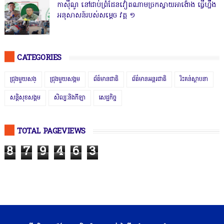
កាសុីណូ នៅជាប់ព្រំដែនវៀតណាមច្រកស្វាយអាង៉ោង ធ្វើហ្នឹង
អនុសាសន៍របស់សម្ដេច វគ្គ ១
CATEGORIES
ជ្រុងមួយសង្
ជ្រុងមួយសង្គម
ព័ត៌មានជាតិ
ព័ត៌មានអន្តរជាតិ
រិះគន់ស្ថាបនា
សន្តិសុខសង្គម
សិល្បៈនិងកីឡា
សេដ្ឋកិច្ច
TOTAL PAGEVIEWS
8
7
9
4
6
3