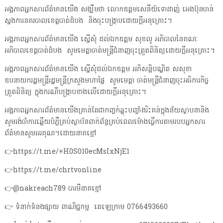
អង្គភាពអ្នកសារព័ត៌មានយើង សង្ឃឹមថា លោកឧត្តមសេនីយ៍ទោដាញ់ អេងប៊ុនចាន់
ស្នងការនគរបាលខេត្តបាត់ដំបង និងចុះបង្ក្រាបដោយក្តីអនុគ្រោះ។
អង្គភាពអ្នកសារព័ត៌មានយើង ស្នើសុំ ដល់ឯកឧត្តម សុខលូ អភិបាលនៃគណៈ
អភិបាលខេត្តបាត់ដំបង សូមមេត្តាចាត់មន្ត្រីជំនាញចុះត្រួតពិនិត្យដោយក្តីអនុគ្រោះ។
អង្គភាពអ្នកសារព័ត៌មានយើង ស្នើសុំដល់ឯកឧត្តម អភិសន្តិបណ្ឌិត សសុខា
ឧបនាយករដ្ឋមន្ត្រីរដ្ឋមន្ត្រីក្រសួងមហាផ្ទៃ សូមមេត្តា ចាត់មន្ត្រីជំនាញចុះអធិការកិច្ច
ត្រួតពិនិត្យ ក្នុងករណីបង្ក្រាបខាងលើដោយក្តីអនុគ្រោះ។
អង្គភាពអ្នកសារព័ត៌មានយើងគ្រាន់តែជាកញ្ចក់ឆ្លុះបញ្ចាំងរិះគន់ក្នុងន័យស្ថាបនានិង
សូមរង់ចាំការឆ្លើយបំភ្លឺគ្រប់ស្ថាប័នពាក់ព័ន្ធគ្រប់ពេលម៉ោងធ្វើការតាមរបបអ្នកសារ
ព័ត៌មានសូមអរគុណ។ដោយនាគខ្មៅ
👉https://t.me/+H0S010ecMsIxNjE1
👉https://t.me/chrtvonline
👉@nakreach789 បារមីនាគខ្មៅ
👉 ទំនាក់ទំនងផ្សាយ ពាណិជ្ជកម្ម តេឡេក្រាម 0766493660