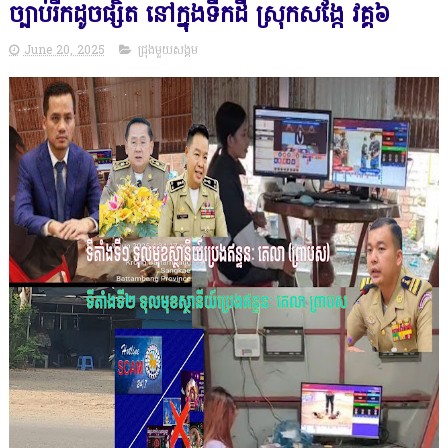
ច្បាប់រីកដូចផ្សិត នៅក្នុងទឹកដី ស្រុកសង្កែ វគ្គ៦
June 20, 2025
ជ្រុងមួយសង្គម