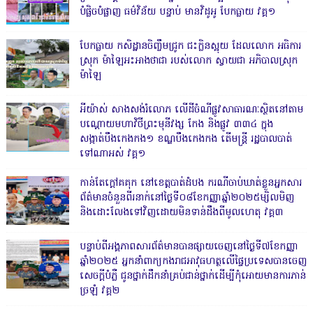
បំផ្លិចបំផ្លាញ ធម៌វិន័យ បន្ទាប់ មានវិដូអូ បែកធ្លាយ វគ្គ១
បែកធ្លាយ កសិដ្ឋានចិញ្ចឹមជ្រូក ជះក្លិនស្អុយ ដែលលោក អធិការ
ស្រុក ម៉ាឡៃអះអាងថាជា របស់លោក ស្វាយជា អភិបាលស្រុក
ម៉ាឡៃ
អីយ៉ាស់ សាងសង់រំលោភ លើដីចំណីផ្លូវសាធារណៈស្ថិតនៅតាម
បណ្ដោយមហាវិថីព្រះមុនីវង្ស កែង និងផ្លូវ ៣៣៤ ក្នុង
សង្កាត់បឹងកេងកង១ ខណ្ឌបឹងកេងកង តើមន្ត្រី រដ្ឋបាលបាត់
ទៅណាអស់ វគ្គ១
កាន់តែក្តៅគគុក នៅខេត្តបាត់ដំបង ករណីចាប់ឃាត់ខ្លួនអ្នកសារ
ព័ត៌មានចំនួនពីរនាក់នៅថ្ងៃទី០៨ខែកញ្ញាឆ្នាំ២០២៥ម្សិលមិញ
និងដោះលែងទៅវិញដោយមិនទាន់ដឹងពីមូលហេតុ វគ្គ៣
បន្ទាប់ពីអង្គភាពសារព័ត៌មានបានផ្សាយចេញនៅថ្ងៃទី៧ខែកញ្ញា
ឆ្នាំ២០២៥ អ្នកនាំពាក្យកងរាជអាវុធហត្ថលើផ្ទៃប្រទេសបានចេញ
សេចក្តីបំភ្លឺ ជូនថ្នាក់ដឹកនាំគ្រប់ជាន់ថ្នាក់ដើម្បីកុំអោយមានការភាន់
ច្រឡំ វគ្គ២