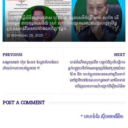
បង្វែររឿងធ្វើលិខិតថ្កោលទោស ចុះលោក ឧត្តមសេនីយ៍ត្រី សាក់ សារាំង តើ
ឯកឧត្តម នាយឧត្តមសេនីយ៍ សៅ សុខា មេបញ្ជាការកងរាជអាវុធហត្ថលើផ្ទៃ
ប្រទេសចាត់វិធានការយ៉ាងណាវិញ?វគ្គ១
November 29, 2025
PREVIOUS
NEXT
សម្តេចតេជោ ហ៊ុន សែន៖ ល្បែងគំរាមដែល
បាត់ដំណឹងសូន្យឈឹង បន្ទាប់ពីប្រតិបត្តិការ
នាំដល់ការខាតបង់ខ្លួនឯង !!!
ឆ្មក់បង្រ្កាបទីតាំងអនឡាញដ៏ធំនៅក្រុងប៉ោយ
ប៉ែត និង ឃាត់ខ្លួនជនបរទេសជាច្រើននាក់
នៅថ្ងៃទី២៧ខែឧសភាកន្លងទៅ នៅមិនទាន់
ឃើញរបាយការណ៍បញ្ជាក់ពីរឿងលំអិត
POST A COMMENT
* គេហទំព័រ ស៊ីអេចអធីវីអនឡាញ ជាព័ត៌ម