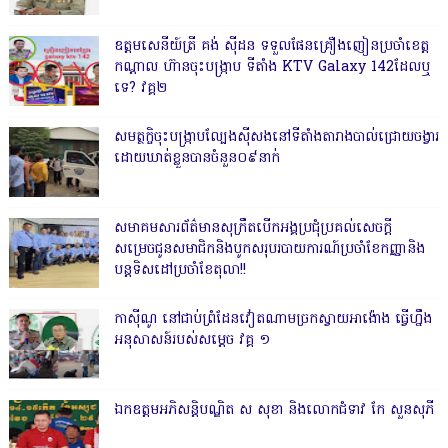
ឧត្តមសេនីយ៍ត្រី គង់ ស៊ីដន ទទួលផែនគ្រឿងញៀនប្រចាំខេត្ត
កណ្តាល ហ៊ានចុះបង្ក្រាប ទីតាំង KTV Galaxy 142ដែលឬ
ទេ? វគ្គ២
សមត្ថកិ្ចចុះបង្ក្រាបល្បែងស៊ីសងនៅទីតាំងតារាងបាល់ជ្រោយចង្វារ
ដោយឃាត់ខ្លួនបានចំនួន០៩នាក់
សមាគមសារព័ត៌មានសុក្រឹតបើកអង្គប្រជុំប្រគល់សេចក្តី
សម្រេចជូនសមាជិកនិងបូកសរុបរបាយការណ៍ប្រចាំខែកញ្ញានិង
បន្តទិសដៅប្រចាំខែតុលា!!
កាសុីណូ នៅជាប់ព្រំដែនវៀតណាមច្រកស្វាយអាង៉ោង ធ្វើហ្នឹង
អនុសាសន៍របស់សម្ដេច វគ្គ ១
ឯកឧត្តមអភិសន្តិបណ្ឌិត ស សុខា និងលោកជំទាវ កែ សួនសុភី