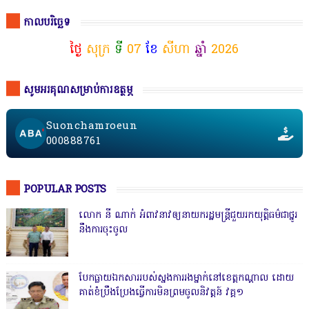
កាលបរិច្ឆេទ
ថ្ងៃ
សុក្រ
ទី
07
ខែ
សីហា
ឆ្នាំ
2026
សូមអរគុណសម្រាប់ការឧត្ថម្ភ
Suonchamroeun
000888761
POPULAR POSTS
លោក នី ណាក់ អំពាវនាវឲ្យនាយករដ្ឋមន្ត្រីជួយរកយុត្តិធម៌ជាថ្នូរ
នឹងការចុះចូល
បែកធ្លាយឯកសាររបស់ស្នងការរងម្នាក់នៅខេត្តកណ្ដាល ដោយ
គាត់ខំប្រឹងប្រែងធ្វើការមិនព្រមចូលនិវត្តន៍ វគ្គ១