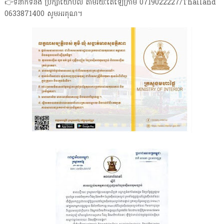
👉ទំនាក់ទំនង ប្រឹក្សាយោបល់ តាមរយៈតេឡេក្រាម 0719022227/Thailand
0633871400 សូមអរគុណ។