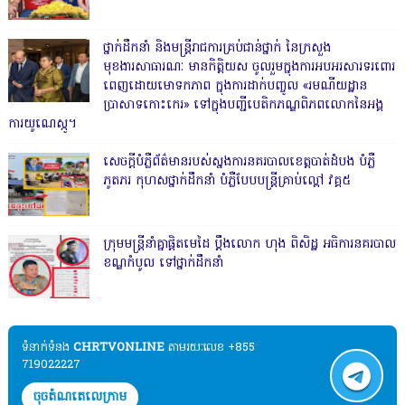
ថ្នាក់ដឹកនាំ និងមន្ត្រីរាជការគ្រប់ជាន់ថ្នាក់ នៃក្រសួង
មុខងារសាធារណៈ មានកិត្តិយស ចូលរួមក្នុងការអបអរសារទរពោរ
ពេញដោយមោទកភាព ក្នុងការដាក់បញ្ចូល «រមណីយដ្ឋាន
ប្រាសាទកោះកេរ» ទៅក្នុងបញ្ជីបេតិកភណ្ឌពិភពលោកនៃអង្គ
ការយូណេស្កូ។
សេចក្តីបំភ្លឺព័ត៌មានរបស់ស្នងការនគរបាលខេត្តបាត់ដំបង បំភ្លឺ
ភូតភរ កុហសថ្នាក់ដឹកនាំ បំភ្លឺបែបបន្ត្រីគ្រាប់ល្ពៅ វគ្គ៥
ក្រុមមន្ត្រីនាំគ្នាផ្ដិតមេដៃ ប្ដឹងលោក ហុង ពិសិដ្ឋ អធិការនគរបាល
ខណ្ឌកំបូល ទៅថ្នាក់ដឹកនាំ
ទំនាក់ទំនង​​
CHRTVONLINE
តាមរយៈលេខ +855
719022227
ចុចតំណតេលេក្រាម