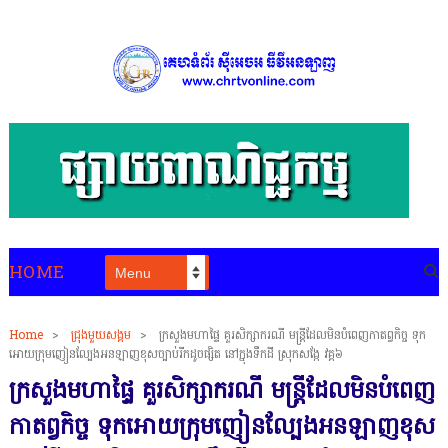
HOME
Home
>
ជ្រុងមួយសង្គម
>
ក្រសួងមហាផ្ទៃ គួរសិក្សាករណី មន្ត្រីដែលមិនបំពេញកាតព្វកិច្ច ទុក
អោយក្រុមញៀនល្បែងអនឡាញខុសច្បាប់រីកដូចផ្សិត នៅក្នុងទឹកដី ស្រុកសង្កែ វគ្គ៦
ក្រសួងមហាផ្ទៃ គួរសិក្សាករណី មន្ត្រីដែលមិនបំពេញ
កាតព្វកិច្ច ទុកអោយក្រុមញៀនល្បែងអនឡាញខុស