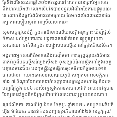
ថ្ងៃទី២៨ខែឧសភាឆ្នាំ២០២៥កន្លងទៅ លោកបានប្រាប់អ្នកសារ
ព័ត៌មានយើងថា លោកទើបតែបានទទួលដំណឹងនៃការបង្ក្រាបនេះ
ទេ លោកនិងផ្តល់ព័ត៌មានតាមក្រោយ តែមកដល់ពេលនេះនៅតែ
រក្សាភាពស្ងៀមស្ងាត់ អាស្រ័យហេតុនេះ
សូមមេត្តាជួយបំភ្លឺ ក្នុងករណីខាងលើដោយក្តីអនុគ្រោះ ដើម្បីផ្តល់
ឱកាស ដល់ក្រុមការងារ អង្គភាពសារព័ត៌មាន ផ្សព្វផ្សាយជា
សាធារណៈ ទាក់ទិនក្នុងការបង្ក្រាបបទល្មើស នៅក្រុងប៉ោយប៉ែត។
អង្គភាពអ្នកសារព័ត៌មានយើង
សង្ឃឹមថា ការផ្សេព្វផ្សាយព័ត៌មាន
ពាក់ព័ន្ធពីបទល្មើសល្បែងស៊ីសង ខុសច្បាប់ដែលស្ថិតនៅក្នុងខេត្ត
បន្ទាយមានជ័យ បងៗមន្ត្រីសូមធ្វើការចុះអធិការកិច្ច​អោយទាន់
ពេលវេលា
យោងគោលនយោបាយភូមិ សង្កាត់មានសមត្ថិភាព
ទាំង ៧ ចំណុចដែលបានដាក់ចេញដោយក្រសួងមហាផ្ទៃ និងបទ
បញ្ជាផ្ទៃក្នុង ០០៦ របស់អគ្គស្នងការនគរបាលជាតិ អាចអនុវត្តបាន
ដែរឬទេនៅក្នុងទឹកដីក្រុងប៉ោយប៉ែតនេះបានឬមួយយ៉ាងណា។
សូមរំលឹកថា: កាលពីថ្ងៃ ទី១៨ ខែកុម្ភៈ ឆ្នាំ២០២៤ សម្តេចបវរធិបតី
ហ៊ុន ម៉ាណែត បានដាក់បទបញ្ជាឲ្យអភិបាលទាំង២៥ ខេត្ត/ក្រុង/