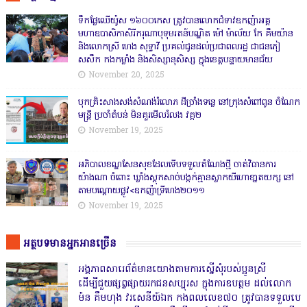
ទឹកផ្លែឈើយ៉ូស ១៦០០កេស ត្រូវបានលោកជំទាវឧកញ៉ាអគ្គ
មហាឧបាសិកាសិរីករុណាបុទុមរតន៍បណ្ឌិត ម៉ៅ ម៉ាល័យ កែ គឹមយ៉ាន
និងលោកស្រី ហេង សុទ្ធាវី ប្រគល់ជូនដល់ប្រជាពលរដ្ឋ ជាជនភៀ
សសឹក កងកម្លាំង និងសិស្សានុសិស្ស ក្នុងខេត្តបន្ទាយមានជ័យ
November 20, 2025
បុកគ្រិះសាងសង់សំណង់រំលោភ ដីច្រាំងទន្លេ នៅក្រុងសំពៅពូន ចំណែក
មន្ត្រី ប្រចាំតំបន់ មិនគួរមើលរំលង វគ្គ២
November 19, 2025
អភិបាលខណ្ឌសែនសុខដែលទើបទទួលតំណែងថ្មី ចាត់វិធានការ
យ៉ាងណា ចំពោះ ឃ្លាំងស្តុកសាច់បង្កក់គ្មានស្លាកយីហោខា្នតយក្ស នៅ
តាមបណ្តោយផ្លូវ<ឧកញ៉ាទ្រីហេង២០១១
November 19, 2025
អត្ថបទមានអ្នកអានច្រើន
អង្គភាពសារេព័ត៌មានយោងតាមការស្នើសុំរបស់ប្អូនស្រី
ដើម្បីជួយផ្សព្វផ្សាយរកជនសប្បុរស ក្នុងការឧបត្ថម ដល់លោក
ម៉ន គឹមហុង វរសេនីយ៍ឯក កងពលលេខ៧០ ត្រូវបានទទួលបេ