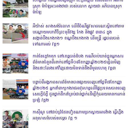
បែកធ្លាយ កសិដ្ឋានចិញ្ចឹមជ្រូក ជះក្លិនស្អុយ ដែលលោក អធិការ
ស្រុក ម៉ាឡៃអះអាងថាជា របស់លោក ស្វាយជា អភិបាលស្រុក
ម៉ាឡៃ
អីយ៉ាស់ សាងសង់រំលោភ លើដីចំណីផ្លូវសាធារណៈស្ថិតនៅតាម
បណ្ដោយមហាវិថីព្រះមុនីវង្ស កែង និងផ្លូវ ៣៣៤ ក្នុង
សង្កាត់បឹងកេងកង១ ខណ្ឌបឹងកេងកង តើមន្ត្រី រដ្ឋបាលបាត់
ទៅណាអស់ វគ្គ១
កាន់តែក្តៅគគុក នៅខេត្តបាត់ដំបង ករណីចាប់ឃាត់ខ្លួនអ្នកសារ
ព័ត៌មានចំនួនពីរនាក់នៅថ្ងៃទី០៨ខែកញ្ញាឆ្នាំ២០២៥ម្សិលមិញ
និងដោះលែងទៅវិញដោយមិនទាន់ដឹងពីមូលហេតុ វគ្គ៣
បន្ទាប់ពីអង្គភាពសារព័ត៌មានបានផ្សាយចេញនៅថ្ងៃទី៧ខែកញ្ញា
ឆ្នាំ២០២៥ អ្នកនាំពាក្យកងរាជអាវុធហត្ថលើផ្ទៃប្រទេសបានចេញ
សេចក្តីបំភ្លឺ ជូនថ្នាក់ដឹកនាំគ្រប់ជាន់ថ្នាក់ដើម្បីកុំអោយមានការភាន់
ច្រឡំ វគ្គ២
កាសុីណូ នៅជាប់ព្រំដែនវៀតណាមច្រកស្វាយអាង៉ោង ធ្វើហ្នឹង
អនុសាសន៍របស់សម្ដេច វគ្គ ១