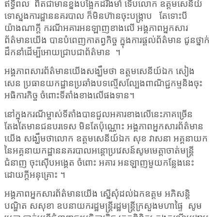
ឥទ្ធិពល
ពិតជាមានខ្នងបង្អែកដ៏រឹងមាំ ទើបលោក ឧត្តមសេនីយ៍
ទោស្នងការដ្ឋាននគរបាល ក៏មិនហ៊ានចុះបង្ក្រាប
តែទោះបី
យ៉ាងណាក្តី ករណីអគារអនឡាញខាងលើ អង្គភាពអ្នកសារ
ព័ត៌មានយើង បានបំពេញកាតព្វកិច្ច ក្នុងការផ្តល់ព័ត៌មាន ជូនថ្នាក់
ដឹកនាំដើម្បីអោយជ្រាបជាព័ត៌មាន
។
អង្គភាពសារព័ត៌មានយើងសង្ឃឹមថា ឧត្តមសេនីយ៍ឯក សៀង
សេន ប្រធានយកដ្ឋានប្រឆាំងបទល្មើសល្បែងពាណិជ្ជកម្មនិងចុះ
អធិការកិច្ច ចំពោះទីតាំងខាងលើផងទាន។
នៅក្នុងករណីម្ចាស់ទីតាំងបានជួលអគារខាងលើនេះភាគច្រើន
តែងតែមានជនបរទេស មិនតែប៉ុណ្ណោះ អង្គភាពអ្នកសារព័ត៌មាន
យើង សង្ឃឹមថាលោក ឧត្តមសេនីយ៍ឯក សុខ វាសនា អគ្គនាយក
នៃអគ្គនាយកដ្ឋាននគរបាលអន្តោប្រវេសន៍សូមមេត្តាចាត់មន្ត្រី
ជំនាញ ចុះស៊ើបអង្គេត ចំពោះ អគារ អនឡាញមួយកន្លែងនេះ
ដោយក្តីអនុគ្រោះ ។
អង្គភាពអ្នកសារព័ត៌មានយើង ស្នើសុំដល់ឯកឧត្តម អភិសន្តិ
បណ្ឌិត សសុខា ឧបនាយករដ្ឋមន្ត្រីរដ្ឋមន្ត្រីក្រសួងមហាផ្ទៃ
សូម