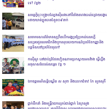
ទេ? វគ្គ២
សមត្ថកិ្ចចុះបង្ក្រាបល្បែងស៊ីសងនៅទីតាំងតារាងបាល់ជ្រោយចង្វារ
ដោយឃាត់ខ្លួនបានចំនួន០៩នាក់
សមាគមសារព័ត៌មានសុក្រឹតបើកអង្គប្រជុំប្រគល់សេចក្តី
សម្រេចជូនសមាជិកនិងបូកសរុបរបាយការណ៍ប្រចាំខែកញ្ញានិង
បន្តទិសដៅប្រចាំខែតុលា!!
កាសុីណូ នៅជាប់ព្រំដែនវៀតណាមច្រកស្វាយអាង៉ោង ធ្វើហ្នឹង
អនុសាសន៍របស់សម្ដេច វគ្គ ១
ឯកឧត្តមអភិសន្តិបណ្ឌិត ស សុខា និងលោកជំទាវ កែ សួនសុភី
ថ្នាក់ដឹកនាំ និងមន្ត្រីរាជការគ្រប់ជាន់ថ្នាក់ នៃក្រសួង
មុខងារសាធារណៈ មានកិត្តិយស ចូលរួមក្នុងការអបអរសារទរពោរ