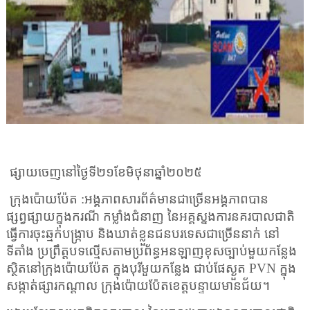
ផ្សាយចេញនៅថ្ងៃទី២
១
ខែ
មិថុនា
ឆ្នាំ២០២៥
ក្រុងប៉ោយប៉ែត
:
អង្គភាពសារព័ត៌មានជាច្រើនអង្គភាពបាន
ផ្សព្វផ្សាយក្នុងករណី កម្លាំងជំនាញ នៃអគ្គស្នងការនគរបាលជាតិ
ធ្វើការ
ចុះ
ឆ្មក់បង្ក្រាប និងឃាត់ខ្លួនជនបរទេសជាច្រើននាក់ នៅ
ទីតាំង ប្រព្រឹត្តបទល្មើសតាមប្រព័ន្ធអនឡាញខុសច្បាប់មួយកន្លែង
ស្ថិតនៅក្រុងប៉ោយប៉ែត ក្នុងបុរីមួយកន្លែង ជាប់ផែស្ងួត
PVN
ក្នុង
សង្កាត់ផ្សារកណ្ដាល ក្រុងប៉ោយប៉ែតខេត្តបន្ទាយមានជ័យ។