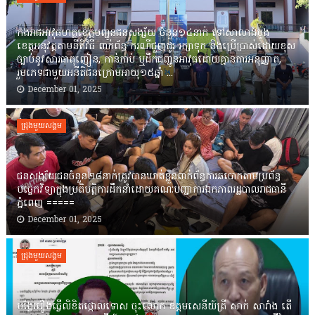
កងរាជឣាវុធហត្ថខេត្តបញ្ជូនជនសង្ស័យ ចំនួន១៤នាក់ ទៅសាលាដំបូង
ខេត្តឣនុវត្តតាមនីតិវិធី ពាក់ព័ន្ធ ករណីជួញដូរ រក្សាទុក និងប្រើប្រាស់ដោយខុស
ច្បាប់នូវសារធាតុញៀន, កាន់កាប់ ឬដឹកជញ្ជូនអាវុធដោយគ្មានការអនុញ្ញាត,
រួមភេទជាមួយអនីតិជនក្រោមអាយុ១៥ឆ្នាំ ...
December 01, 2025
ជ្រុងមួយសង្គម
ជនសង្ស័យជនចំនួន២៨នាក់ត្រូវបានឃាត់ខ្លួនពាក់ព័ន្ធការឆបោកតាមប្រព័ន្ធ
បច្ចេកវិទ្យាក្នុងប្រតិបត្តិការដឹកនាំដោយគណៈបញ្ជាការឯកភាពរដ្ឋបាលរាជធានី
ភ្នំពេញ ‎=====
December 01, 2025
ជ្រុងមួយសង្គម
បង្វែររឿងធ្វើលិខិតថ្កោលទោស ចុះលោក ឧត្តមសេនីយ៍ត្រី សាក់ សារាំង តើ