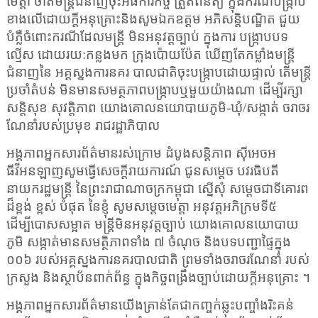
មេត្តា ចាត់មន្ត្រីជំនាញចុះអធិការកិច្ច ត្រួតពិនិត្យ ក្នុងករណីបង្ក្រាប
ខាងលើដោយក្តីអនុគ្រោះនិងសូមឯកឧត្តម អភិសន្តិបណ្ឌិត ជួយ
បំភ្លឺចំពោះករណីដែលមន្ត្រី មិនអនុវត្តច្បាប់ ក្នុងការ បង្ក្រាបបទ
ល្មើស ដោយរយ:កន្លងមក ក្រុងប៉ោយប៉ែត ឃើញតែកម្លាំងមន្ត្រី
ជំនាញនៃ អគ្គស្នងការនគរ បាលជាតិចុះបង្រ្កាបដោយផ្ទាល់ តើមន្ត្រី
ប្រចាំតំបន់ មិនមានសមត្ថភាពបង្ក្រាបឬមួយយ៉ាងណា ដើម្បីរក្សា
សន្តិសុខ សុវត្តិភាព យោងគោលនយោបាយភូមិ-ឃុំ/សង្កាត់ ចរាចរ
ណែនាំរបស់ប្រមុខ រាជរដ្ឋាភិបាល
អង្គភាពអ្នកសារព័ត៌មានរស់ក្រោម ដំបូងសន្តិភាព ស៊ីអេចអ
ធីវីអនឡាញសូមធ្វើសេចក្តីរាយការណ៍ ជូនសម្តេច បវរធិបតី
នាយករដ្ឋមន្ត្រី នៃព្រះរាជាណាចក្រកម្ពុជា ស្នើសុំ សម្តេចជាទីគោរព
ដ៏ខ្ពង់ ខ្ពស់ បំផុត នៃខ្ញុំ សូមសម្តេចមេត្តា អនុវត្តអភិក្រមទី៥
ដើម្បីបោសសម្អាត មន្ត្រីមិនអនុវត្តច្បាប់ យោងគោលនយោបាយ
ភូមិ សង្កាត់មានសមត្ថិភាពទាំង ៧ ចំណុច និងបទបញ្ជាផ្ទៃក្នុង
០០៦ របស់អគ្គស្នងការនគរបាលជាតិ ព្រមទាំងចរាចរណែនាំ របស់
ក្រសួង និងស្ថាប័នពាក់ព័ន្ធ ក្នុងកិច្ចពង្រឹងច្បាប់ដោយក្តីអនុគ្រោះ ។
អង្គភាពអ្នកសារព័ត៌មានយើងគ្រាន់តែជាកញ្ចក់ឆ្លុះបញ្ចាំងរិះគន់