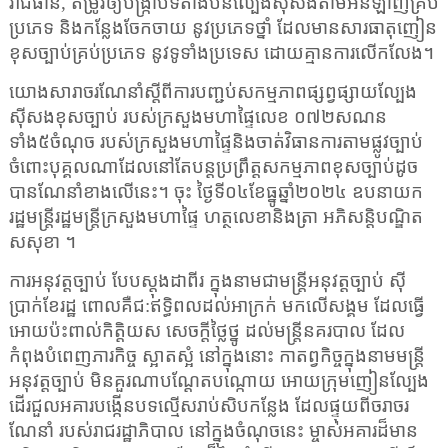
រាជធានី
,
តម្រូវឲ្យបង្រ្កាបទីតាំងបនល្បែងស៊ីសងតាមអនឡាញគ្រប់
ប្រភេទ និងកន្លែងចែកចាយ នូវប្រភេទថ្នាំ ដែលមានសារធាតុញៀន
ខុសច្បាប់គ្រប់ប្រភេទ នូវទូទាំងប្រទេស ដោយគ្មានការលើកលែង។
យោងសារាចរណែនាំស្តីពីការបញ្ជប់សកម្មភាពផ្សព្វផ្សាយល្បែង
ស៊ីសងខុសច្បាប់ របស់ក្រសួងមហាផ្ទៃលេខ ០៧២សណន
ទាំង៥ចំណុច របស់ក្រសួងមហាផ្ទៃនិងចាត់វិធានការតាមផ្លូវច្បាប់
ចំពោះបុគ្គលណាដែលនៅតែបន្តប្រព្រឹត្តសកម្មភាពខុសច្បាប់ដូច
បានណែនាំខាងលើនេះ។ ចុះ ថ្ងៃទី០៤ខែធ្នូឆ្នាំ២០២៤ ឧបនាយក
រដ្ឋមន្ត្រីរដ្ឋមន្ត្រីក្រសួងមហាផ្ទៃ ហត្ថលេខានិងត្រា អភិសន្តិបណ្ឌិត
សសុខា ។
ការអនុវត្តច្បាប់ បែបស្តុងដាពីរ ក្នុងនាមជាមន្ត្រីអនុវត្តច្បាប់ ស៊ី
ប្រាក់ខែរដ្ឋ ពោលគឺជ:ឥទ្ធិពលដល់អាក្រក់ មកលើសង្គម ដែលធ្វើ
អោយប៉ះពាល់កិត្តិយស សេចក្តីថ្លៃថ្នូ ដល់មន្ត្រីនគរបាល ដែល
កំពុងបំពេញភារកិច្ច ស្អាតស្អំ នៅក្នុងនោះ កាតព្វកិច្ចក្នុងនាមមន្ត្រី
អនុវត្តច្បាប់ មិនគួរណាបណ្តែតបណ្កោយ អោយក្រុមញៀនល្បែង
ដើរជួលអគារបង្កើនបទល្មើសរាប់សិបកន្លែង ដែលផ្ទុយពីចរាចរ
ណែនាំ របស់រាជរដ្ឋាភិបាល នៅក្នុងចំណុចនេះ ម្ចាស់អគារដ៏មាន