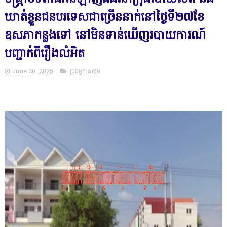
ឃាត់ខ្លួនជនបរទេសជាច្រើននាក់នៅថ្ងៃទី២៧ខែ
ឧសភាកន្លងទៅ នៅមិនទាន់ឃើញរបាយការណ៍
បញ្ជាក់ពីរឿងលំអិត
June 20, 2025
ជ្រុងមួយសង្គម