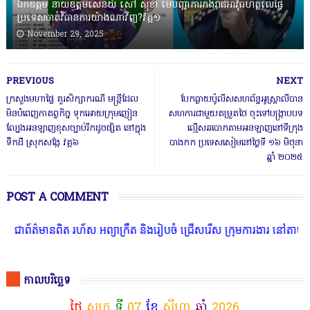
ឯកឧត្តម នាយឧត្តមសេនីយ៍ សៅ សុខា មេបញ្ជាការកងរាជអាវុធហត្ថលើផ្ទៃ
ប្រទេសចាត់វិធានការយ៉ាងណាវិញ?វគ្គ១
November 29, 2025
PREVIOUS
NEXT
ក្រសួងមហាផ្ទៃ គួរសិក្សាករណី មន្ត្រីដែល
បែកធ្លាយប៉ូលីស​សហព័ន្ធ​អូស្រ្តាលី​បាន
មិនបំពេញកាតព្វកិច្ច ទុកអោយក្រុមញៀន
សហការជាមួយ​តម្រួតថៃ ចុះទៅ​បង្ក្រាប​បទ
ល្បែងអនឡាញខុសច្បាប់រីកដូចផ្សិត នៅក្នុង
ល្មើស​ឆបោក​តាមអនឡាញ​នៅ​ទីក្រុង​
ទឹកដី ស្រុកសង្កែ វគ្គ៦
បាងកក​ ប្រទេស​សៀម​នៅថ្ងៃទី​ ១៦​ មិថុនា​
ឆ្នាំ​ ២០២៥​
POST A COMMENT
ិត រហ័ស អព្យាក្រឹត និងរៀបចំ ជ្រើសរើស ក្រុមការងារ នៅតាមបណ្តាលរាជធាន
កាលបរិច្ឆេទ
ថ្ងៃ
សុក្រ
ទី
07
ខែ
សីហា
ឆ្នាំ
2026