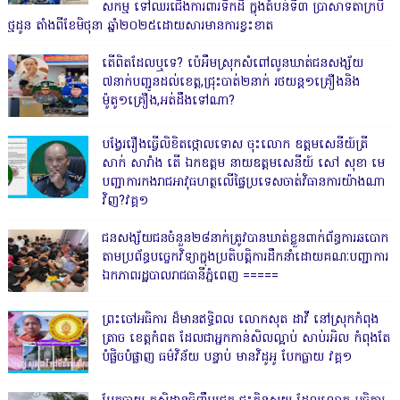
សកម្ម ទៅឈរជើងការពារទឹកដី ក្នុងតំបន់ទី៣ ប្រាសាទតាក្របី
ថ្មដូន តាំងពីខែមិថុនា ឆ្នាំ២០២៥ដោយសារមានការខ្វះខាត
តើពិតដែលឬទេ? ប៉េអឹមស្រុកសំពៅលូនឃាត់ជនសង្ស័យ
៧នាក់បញ្ជូនដល់ខេត្ត,ជ្រុះបាត់២នាក់ រថយន្ត១គ្រឿងនិង
ម៉ូតូ១គ្រឿង,អត់ដឹងទៅណា?
បង្វែររឿងធ្វើលិខិតថ្កោលទោស ចុះលោក ឧត្តមសេនីយ៍ត្រី
សាក់ សារាំង តើ ឯកឧត្តម នាយឧត្តមសេនីយ៍ សៅ សុខា មេ
បញ្ជាការកងរាជអាវុធហត្ថលើផ្ទៃប្រទេសចាត់វិធានការយ៉ាងណា
វិញ?វគ្គ១
ជនសង្ស័យជនចំនួន២៨នាក់ត្រូវបានឃាត់ខ្លួនពាក់ព័ន្ធការឆបោក
តាមប្រព័ន្ធបច្ចេកវិទ្យាក្នុងប្រតិបត្តិការដឹកនាំដោយគណៈបញ្ជាការ
ឯកភាពរដ្ឋបាលរាជធានីភ្នំពេញ ‎=====
ព្រះចៅអធិការ ដ៏មានឥទ្ធិពល លោកសុត ដាវី នៅស្រុកកំពុង
ត្រាច ខេត្តកំពត ដែលជាអ្នកកាន់សិលល្អាប់ សាប់រអិល កំពុងតែ
បំផ្លិចបំផ្លាញ ធម៌វិន័យ បន្ទាប់ មានវិដូអូ បែកធ្លាយ វគ្គ១