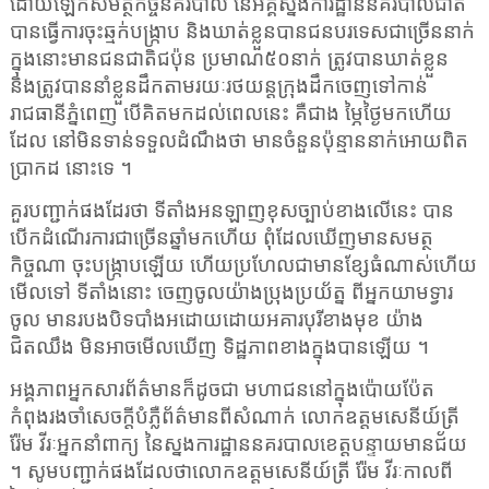
ដោយឡែក
សមត្ថកិច្ចនគរបាល នៃអគ្គស្នងការដ្ឋាននគរបាលជាតិ
បានធ្វើការចុះឆ្មក់បង្ក្រាប និងឃាត់ខ្លួនបានជនបរទេសជាច្រើននាក់
ក្នុងនោះមានជនជាតិជប៉ុន ប្រមាណ៥០នាក់ ត្រូវបានឃាត់ខ្លួន
និង
ត្រូវបាននាំខ្លួនដឹកតាមរយៈរថយន្តក្រុង
ដឹក
ចេញទៅកាន់
រាជធានីភ្នំពេញ
បើគិតមកដល់ពេលនេះ គឺជាង ម្ភៃថ្ងៃមកហើយ
ដែល នៅមិនទាន់ទទួលដំណឹងថា មានចំនួនប៉ុន្មាននាក់អោយពិត
ប្រាកដ នោះទេ ។
គួរបញ្ជាក់ផងដែរថា ទីតាំងអនឡាញ
ខុសច្បាប់
ខាងលើនេះ បាន
បើកដំណើរការជាច្រើនឆ្នាំមកហើយ ពុំដែលឃើញមានសមត្ថ
កិច្ចណា ចុះបង្ក្រាបឡើយ ហើយប្រហែលជាមានខ្សែធំណាស់ហើយ
មើលទៅ ទីតាំងនោះ ចេញចូលយ៉ាងប្រុងប្រយ័ត្ន ពីអ្នកយាមទ្វារ
ចូល មានរបងបិទបាំងអដោយដោយអគារបុរីខាងមុខ យ៉ាង
ជិតឈឹង មិនអាចមើលឃើញ ទិដ្ឋភាពខាងក្នុងបានឡើយ ។
អង្គភាពអ្នកសារព័ត៌មាន
ក៏ដូចជា មហាជននៅក្នុងប៉ោយប៉ែត
កំពុងរងចាំសេចក្តីបំភ្លឺព័ត៌មានពីសំណាក់
លោកឧត្តមសេនីយ៍ត្រី
រ៉ែម វីរៈអ្នកនាំពាក្យ នៃស្នងការដ្ឋាននគរបាលខេត្តបន្ទាយមានជ័យ
។ សូមបញ្ជាក់ផងដែលថា
លោកឧត្តមសេនីយ៍ត្រី រ៉ែម វីរៈ
កាលពី