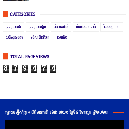
CATEGORIES
ជ្រុងមួយសង្
ជ្រុងមួយសង្គម
ព័ត៌មានជាតិ
ព័ត៌មានអន្តរជាតិ
រិះគន់ស្ថាបនា
សន្តិសុខសង្គម
សិល្បៈនិងកីឡា
សេដ្ឋកិច្ច
TOTAL PAGEVIEWS
8
7
9
4
7
4
ផ្សាយឡើងវិញ ៖ ព័ត៌មានជាតិ ម៉ោង ៧យប់ ថ្ងៃទី៤ ខែកញ្ញា ឆ្នាំ២០២៣