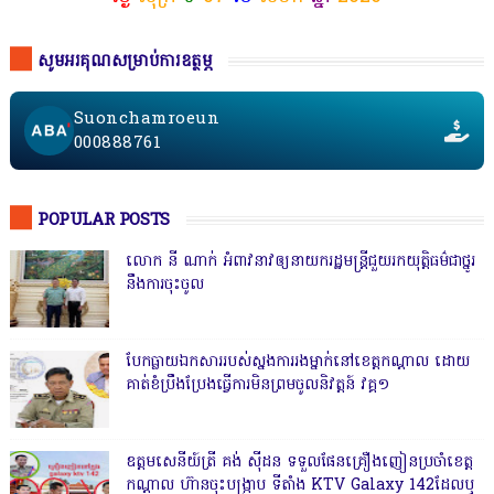
សូមអរគុណសម្រាប់ការឧត្ថម្ភ
Suonchamroeun
000888761
POPULAR POSTS
លោក នី ណាក់ អំពាវនាវឲ្យនាយករដ្ឋមន្ត្រីជួយរកយុត្តិធម៌ជាថ្នូរ
នឹងការចុះចូល
បែកធ្លាយឯកសាររបស់ស្នងការរងម្នាក់នៅខេត្តកណ្ដាល ដោយ
គាត់ខំប្រឹងប្រែងធ្វើការមិនព្រមចូលនិវត្តន៍ វគ្គ១
ឧត្តមសេនីយ៍ត្រី គង់ ស៊ីដន ទទួលផែនគ្រឿងញៀនប្រចាំខេត្ត
កណ្តាល ហ៊ានចុះបង្ក្រាប ទីតាំង KTV Galaxy 142ដែលឬ