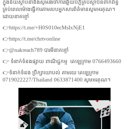
ក្នុងន័យស្ថាបនានិងសូមរង់ចាំការឆ្លើយបំភ្លឺគ្រប់ស្ថាប័នពាក់ព័ន្ធ
គ្រប់ពេលម៉ោងធ្វើការតាមរបបអ្នកសារព័ត៌មានសូមអរគុណ។
ដោយនាគខ្មៅ
👉
https://t.me/+H0S010ecMsIxNjE1
👉
https://t.me/chrtvonline
👉
@nakreach789
បារមីនាគខ្មៅ
👉
ទំនាក់ទំនងផ្សាយ ពាណិជ្ជកម្ម
តេឡេក្រាម
0766493660
👉
ទំនាក់ទំនង ប្រឹក្សាយោបល់ តាមរយៈតេឡេក្រាម
0719022227/Thailand 0633871400
សូមអរគុណ។