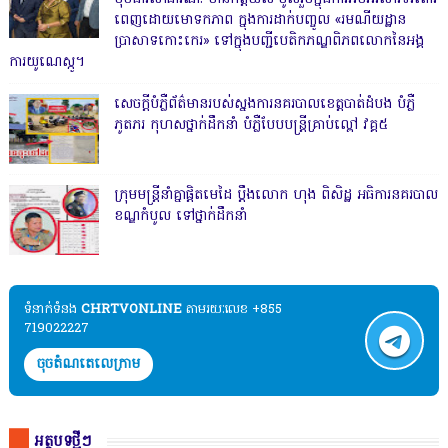
ពេញដោយមោទកភាព ក្នុងការដាក់បញ្ចូល «រមណីយដ្ឋាន
ប្រាសាទកោះកេរ» ទៅក្នុងបញ្ជីបេតិកភណ្ឌពិភពលោកនៃអង្គ
ការយូណេស្កូ។
សេចក្តីបំភ្លឺព័ត៌មានរបស់ស្នងការនគរបាលខេត្តបាត់ដំបង បំភ្លឺ
ភូតភរ កុហសថ្នាក់ដឹកនាំ បំភ្លឺបែបបន្ត្រីគ្រាប់ល្ពៅ វគ្គ៥
ក្រុមមន្ត្រីនាំគ្នាផ្ដិតមេដៃ ប្ដឹងលោក ហុង ពិសិដ្ឋ អធិការនគរបាល
ខណ្ឌកំបូល ទៅថ្នាក់ដឹកនាំ
ទំនាក់ទំនង​​
CHRTVONLINE
តាមរយៈលេខ +855
719022227
ចុចតំណតេលេក្រាម
អត្ថបទថ្មីៗ