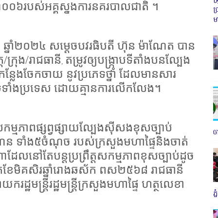
ា០០៦របស់អគ្គស្នងការនគរបាលជាតិ ។
ប
ម
ភៈ ឆ្នាំ២០២៤ សម្តេចបវរធិបតី ហ៊ុន ម៉ាណែត បាន
/ក្រុង/រាជធានី
តម្រូវឲ្យបង្រ្កាបទីតាំងបនល្បែង
,
្លែងចែកចាយ នូវប្រភេទថ្នាំ ដែលមានសារ
ូវទូទាំងប្រទេស ដោយគ្មានការលើកលែង។
ម្មភាពផ្សព្វផ្សាយល្បែងស៊ីសងខុសច្បាប់
ច
ទាំង៥ចំណុច របស់ក្រសួងមហាផ្ទៃនិងចាត់
លណាដែលនៅតែបន្តប្រព្រឹត្តសកម្មភាពខុសច្បាប់ដូច
តខែមិគសិរឆ្នាំរោងឆស័ក ពស២៥៦៨ រាជធានី
យករដ្ឋមន្ត្រីរដ្ឋមន្ត្រីក្រសួងមហាផ្ទៃ ហត្ថលេខា
ភ