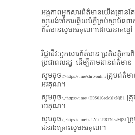
អង្គភាពអ្នកសារព័ត៌មានយើងគ្រាន់តែជា
សូមរង់ចាំការឆ្លើយបំភ្លឺគ្រប់ស្ថាប័ន
ព័ត៌មានសូមអរគុណ។ដោយនាគខ្មៅ
វិជ្ជាជីវៈអ្នកសារព័ត៌មាន ប្រតិបត
ប្រជាពលរដ្ឋ
ដើម្បីតាមដានព័ត៌មាន
សូមចុច
គ្រុបព័ត៌
👉https://t.me/chrtvonline
អរគុណ។
សូមចុច
គ្រ
👉https://t.me/+H0S010ecMsIxNjE1
អរគុណ។
សូមចុច
គ្
👉https://t.me/+aLYstLR8TNswMjZl
ជនរងគ្រោះសូមអរគុណ។