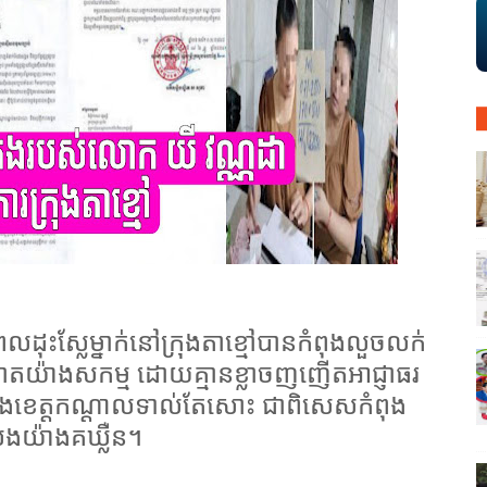
្ធិពលដុះស្លែម្នាក់នៅក្រុងតាខ្មៅបានកំពុងលួចលក់
្នោតយ៉ាងសកម្ម ដោយគ្មានខ្លាចញញើតអាជ្ញាធរ
មៅ និងខេត្តកណ្ដាលទាល់តែសោះ ជាពិសេសកំពុង
៊ីសងយ៉ាងគឃ្លឺន។