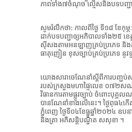
ភាពទាំង៧ចំណុច ល្មើសនិងបទបញ្ជ
សូមរំលឹកថា: កាលពីថ្ងៃ ទី១៨ ខែកុម្
ដាក់បទបញ្ជាឲ្យអភិបាលទាំង២៥ ខេត្ត
ស៊ីសងតាមអនឡាញគ្រប់ប្រភេទ និងកន
ធាតុញៀន ខុសច្បាប់គ្រប់ប្រភេទ ន
យោងសារាចេណែនាំស្តីពីការបញ្ជប់សក
របស់ក្រសួងមហាផ្ទៃលេខ ០៧២សណន 
វិធានការតាមផ្លូវច្បាប់ ចំពោះបុគ្គ
បានណែនាំខាងលើនេះ។ ថ្ងៃពុធ៤កើ
ភ្នំពេញ ថ្ងៃទី០៤ខែធ្នូឆ្នាំ២០២៤ ឧបនា
និងត្រា អភិសន្តិបណ្ឌិត សសុខា ។