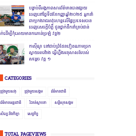
បន្ទាប់ពីអង្គភាពសារព័ត៌មានបានផ្សាយ
ចេញនៅថ្ងៃទី៧ខែកញ្ញាឆ្នាំ២០២៥ អ្នកនាំ
ពាក្យកងរាជអាវុធហត្ថលើផ្ទៃប្រទេសបាន
ចេញសេចក្តីបំភ្លឺ ជូនថ្នាក់ដឹកនាំគ្រប់ជាន់
្នាក់ដើម្បីកុំអោយមានការភាន់ច្រឡំ វគ្គ២
កាសុីណូ នៅជាប់ព្រំដែនវៀតណាមច្រក
ស្វាយអាង៉ោង ធ្វើហ្នឹងអនុសាសន៍របស់
សម្ដេច វគ្គ ១
CATEGORIES
ជ្រុងមួយសង្
ជ្រុងមួយសង្គម
ព័ត៌មានជាតិ
ព័ត៌មានអន្តរជាតិ
រិះគន់ស្ថាបនា
សន្តិសុខសង្គម
សិល្បៈនិងកីឡា
សេដ្ឋកិច្ច
TOTAL PAGEVIEWS