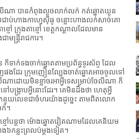
ះ លីណា បានកំពុងលួចលាក់លក់ កត់ឆ្នោតយួន
ាប់ហាងកាហ្វេស៊ីធូ ចន្លោះហាងលក់សាច់គោ
ត់តាខ្មៅ ក្រុងតាខ្មៅ ខេត្តកណ្ដាលដែលមាន
ាមន្ត្រីរាជការ។
៏ទាក់ទងចាក់ឆ្នោតតាមប្រព័ន្ធទូរស័ព្ទ ដែល
ើញផងដែរ ក្រុមញៀនល្បែងចាត់ឆ្នោតអាចចូលទៅ
លីណាដោយមិនខ្លាចរអាអ្វីទេសម្រាប់ចែលីណា ក៏
ះទៅបង្ក្រាបអ្វីនោះដែរ។ គេមិនដឹងថា ហេតុអ្វី
់កន្ទុយលេខជាចំហរយ៉ាងដូច្នេះ តាមពិតលោក
លក់។
ាខ្មៅបន្តថា ម៉ោងឆ្នោតវៀតណាមដែលគេនិយម
ោង៦កន្លះព្រលប់ម្ដងទៀត។