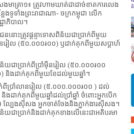
«
ងស៊ីសងមាត្រា១៖ ត្រូវហាមឃាត់ជាដាច់ខាតការលេង
ព
្លែងទូទាំងព្រះរាជាណា- ចក្រកម្ពុជា លើក
្ឋាភិបាល។
ោះត្រូវផ្តន្ទាទោសពិន័យជាប្រាក់ពីមួយ
៉ឺនរៀល (៥០.០០០៛០០) ឫដាក់គុកពីមួយសប្តាហ៍
សពិន័យជាប្រាក់ពីប្រាំម៉ឺនរៀល (៥០.០០០៛០០
 និងដាក់គុកពីមួយខែដល់មួយឆ្នាំ។
្រាក់ពីប្រាំលានរៀល (៥.០០០.០០០៛០០ ) ដល់
ាក់គុកពីមួយឆ្នាំដល់ប្រាំឆ្នាំ ចំពោះអ្នកបើក
់ ល្បែងស៊ីសង អ្នកចាត់ចែងនិងភ្នាក់ងារស៊ីសង។
ោសពិន័យជាប្រាក់និងដាក់គុកខាងលើនេះជាអតិបរមា