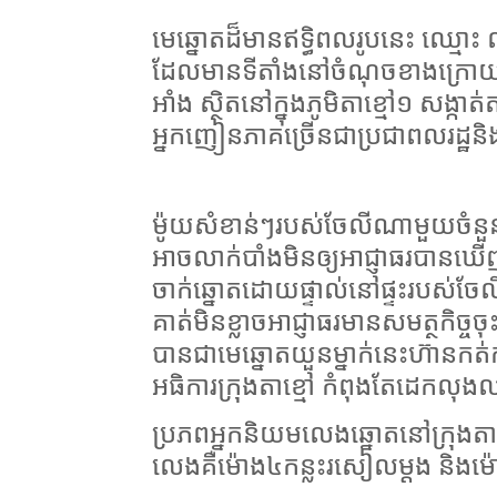
មេឆ្នោតដ៏មានឥទ្ធិពលរូបនេះ ឈ្មោ
ដែលមានទីតាំងនៅចំណុចខាងក្រោយជ
អាំង ស្ថិតនៅក្នុងភូមិតាខ្មៅ១ សង្កា
អ្នកញៀនភាគច្រើនជាប្រជាពលរដ្ឋនិងជ
ម៉ូយសំខាន់ៗរបស់ចែលីណាមួយចំនួន ក
អាចលាក់បាំងមិនឲ្យអាជ្ញាធរបានឃ
ចាក់ឆ្នោតដោយផ្ទាល់នៅផ្ទះរបស់ចែ
គាត់មិនខ្លាចអាជ្ញាធរមានសមត្ថកិច្ចចុ
បានជាមេឆ្នោតយួនម្នាក់នេះហ៊ានកត
អធិការក្រុងតាខ្មៅ កំពុងតែដេកលុង
ប្រភពអ្នកនិយមលេងឆ្នោតនៅក្រុងត
លេងគឺម៉ោង៤កន្លះរសៀលម្ដង និងម៉