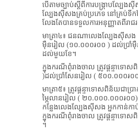
បើតាមច្បាប់ស្តីពីការបង្ក្រាបល្បែ
ល្បែងស៊ីសងគ្រប់ប្រភេទ នៅគ្រប់ទីកន
លែងតែបានទទួលការអនុញ្ញាតពីរាជរដ
មាត្រា៤៖ ជនណាលេងល្បែងស៊ីសង ជនន
ម៉ឺនរៀល (១០.០០០៛០០ ) ដល់ប្រាំម
ដល់មួយខែ។
ក្នុងករណីពុំរាងចាល ត្រូវផ្តន្ទាទោ
)ដល់ប្រាំសែនរៀល ( ៥០០.០០០៛០០)
មាត្រា៥៖ ត្រូវផ្តន្ទាទោសពិន័យជាប
ម្ភៃលានរៀល ( ២០.០០០.០០០៛០០) និងដ
កន្លែងលេងល្បែងស៊ីសង អ្នកកាន់កាប
ក្នុងករណីពុំរាងចាល ត្រូវផ្តន្ទាទ
។