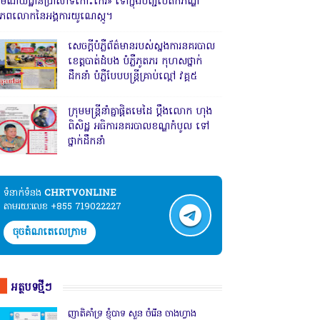
រមណីយដ្ឋានប្រាសាទកោះកេរ» ទៅក្នុងបញ្ជីបេតិកភណ្ឌ
ិភពលោកនៃអង្គការយូណេស្កូ។
សេចក្តីបំភ្លឺព័ត៌មានរបស់ស្នងការនគរបាល
ខេត្តបាត់ដំបង បំភ្លឺភូតភរ កុហសថ្នាក់
ដឹកនាំ បំភ្លឺបែបបន្ត្រីគ្រាប់ល្ពៅ វគ្គ៥
ក្រុមមន្ត្រីនាំគ្នាផ្ដិតមេដៃ ប្ដឹងលោក ហុង
ពិសិដ្ឋ អធិការនគរបាលខណ្ឌកំបូល ទៅ
ថ្នាក់ដឹកនាំ
ទំនាក់ទំនង​​
CHRTVONLINE
តាមរយៈលេខ +855 719022227
ចុចតំណតេលេក្រាម
អត្ថបទថ្មីៗ
ញាតិគាំទ្រ ខ្ញុំបាទ សួន ចំរើន ចាងហ្វាង