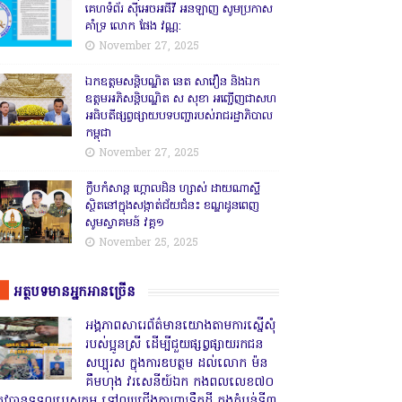
គេហទំព័រ ស៊ីអេចអធីវី អនឡាញ សូមប្រកាស
គាំទ្រ លោក ផែង វណ្ណ:
November 27, 2025
ឯកឧត្តមសន្តិបណ្ឌិត នេត សាវឿន និងឯក
ឧត្តមអភិសន្តិបណ្ឌិត ស សុខា អញ្ជើញជាសហ
អធិបតីផ្សព្វផ្សាយបទបញ្ជារបស់រាជរដ្ឋាភិបាល
កម្ពុជា
November 27, 2025
ក្លឹបកំសាន្ត ហ្គោលដិន ហ្សាស់ ដាយណាស្ទី
ស្ថិតនៅក្នុងសង្កាត់ជ័យជំនះ ខណ្ឌដូនពេញ
សូមស្វាគមន៍ វគ្គ១
November 25, 2025
អត្ថបទមានអ្នកអានច្រើន
អង្គភាពសារេព័ត៌មានយោងតាមការស្នើសុំ
របស់ប្អូនស្រី ដើម្បីជួយផ្សព្វផ្សាយរកជន
សប្បុរស ក្នុងការឧបត្ថម ដល់លោក ម៉ន
គឹមហុង វរសេនីយ៍ឯក កងពលលេខ៧០
្រូវបានទទួលបេសកម្ម ទៅឈរជើងការពារទឹកដី ក្នុងតំបន់ទី៣