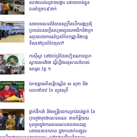
តារាងបាល់ជ្រោយចង្វារ ដោយឃាត់ខ្លួន
បានចំនួន០៩នាក់
សមាគមសារព័ត៌មានសុក្រឹតបើកអង្គប្រជុំ
ប្រគល់សេចក្តីសម្រេចជូនសមាជិកនិងបូក
សរុបរបាយការណ៍ប្រចាំខែកញ្ញានិងបន្ត
ទិសដៅប្រចាំខែតុលា!!
កាសុីណូ នៅជាប់ព្រំដែនវៀតណាមច្រក
ស្វាយអាង៉ោង ធ្វើហ្នឹងអនុសាសន៍របស់
សម្ដេច វគ្គ ១
ឯកឧត្តមអភិសន្តិបណ្ឌិត ស សុខា និង
លោកជំទាវ កែ សួនសុភី
ថ្នាក់ដឹកនាំ និងមន្ត្រីរាជការគ្រប់ជាន់ថ្នាក់ នៃ
ក្រសួងមុខងារសាធារណៈ មានកិត្តិយស
ចូលរួមក្នុងការអបអរសារទរពោរពេញ
ដោយមោទកភាព ក្នុងការដាក់បញ្ចូល