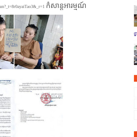
កំសាន្តអារម្មណ៍
eun?_t=8r0ayaiTao3&_r=1
ថ