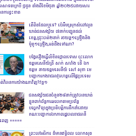
្រាសាទតាក្របី ថ្មដូន តាំងពីខែមិថុនា ឆ្នាំ២០២៥ដោយសារ
ានការខ្វះខាត
តើពិតដែលឬទេ? ប៉េអឹមស្រុកសំពៅលូន
ឃាត់ជនសង្ស័យ ៧នាក់បញ្ជូនដល់
ខេត្ត,ជ្រុះបាត់២នាក់ រថយន្ត១គ្រឿងនិង
ម៉ូតូ១គ្រឿង,អត់ដឹងទៅណា?
បង្វែររឿងធ្វើលិខិតថ្កោលទោស ចុះលោក
ឧត្តមសេនីយ៍ត្រី សាក់ សារាំង តើ ឯក
ឧត្តម នាយឧត្តមសេនីយ៍ សៅ សុខា មេ
បញ្ជាការកងរាជអាវុធហត្ថលើផ្ទៃប្រទេស
ាត់វិធានការយ៉ាងណាវិញ?វគ្គ១
ជនសង្ស័យជនចំនួន២៨នាក់ត្រូវបានឃាត់
ខ្លួនពាក់ព័ន្ធការឆបោកតាមប្រព័ន្ធ
បច្ចេកវិទ្យាក្នុងប្រតិបត្តិការដឹកនាំដោយ
គណៈបញ្ជាការឯកភាពរដ្ឋបាលរាជធានី
្នំពេញ ‎=====
ព្រះចៅអធិការ ដ៏មានឥទ្ធិពល លោកសុត