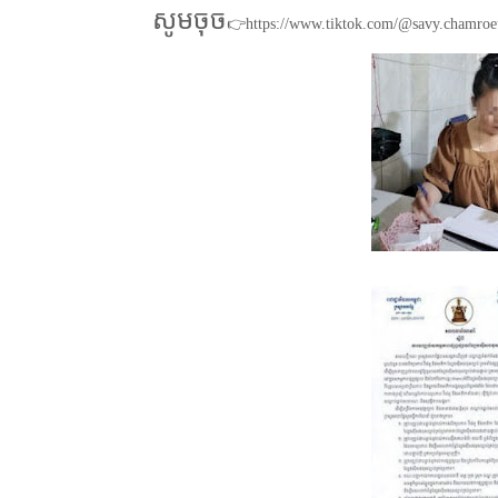
សូមចុច
👉https://www.tiktok.com/@savy.chamro