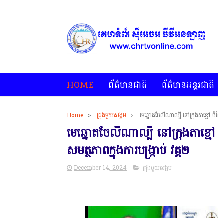
HOME
ព័ត៌មានជាតិ
ព័ត៌មានអន្តរជាតិ
Home
>
ជ្រុងមួយសង្គម
>
មេឆ្នោតចែលីណាល្បី នៅក្រុងតាខ្មៅ ចំណែ
មេឆ្នោតចែលីណាល្បី នៅក្រុងតាខ្មៅ 
សមត្ថភាពក្នុងការបង្ក្រាប់ វគ្គ២
December 14, 2024
ជ្រុងមួយសង្គម