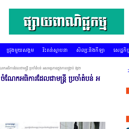
ជ្រុងមួយសង្គម
រិះគន់ស្ថាបនា
សិល្បៈនិងកីឡា
សេដ្ឋកិច្
កអធិការដែលជាមន្ត្រី ប្រចាំតំបន់ អសមត្ថភាពក្នុងការបង្ក្រាប់ វគ្គ២
* គេហទំព័រ ស៊ីអេចអធីវីអនឡាញ ជាព័ត៌
ចំណែកអធិការដែលជាមន្ត្រី ប្រចាំតំបន់ អ