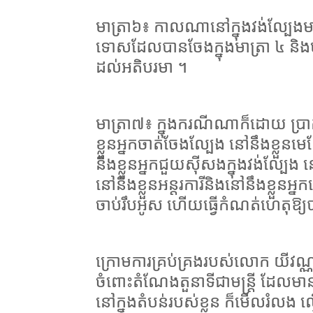
មាត្រា៦៖ កាលណានៅក្នុងវង់ល្បែងម
ទោសដែលបានចែងក្នុងមាត្រា ៤ និងមាត
ដល់អតិបរមា ។
មាត្រា៧៖ ក្នុងករណីណាក៏ដោយ ប្រាក
ខ្លួនអ្នកចាត់ចែងល្បែង នៅនឹងខ្លួនមេល
នឹងខ្លួនអ្នកជួយស៊ីសងក្នុងវង់ល្បែង
នៅនឹងខ្លួនអន្តរការីនិងនៅនឹងខ្លួនអ្នក
ចាប់រឹបអូស ហើយធ្វើកំណត់ហេតុឱ្យប
ក្រោមការគ្រប់គ្រងរបស់លោក យីវណ្ណ
ចំពោះតំណែងតួនាទីជាមន្ត្រី ដែលមាន
នៅក្នុងតំបន់របស់ខ្លួន ក៏មើលរំលង