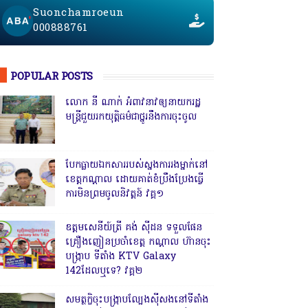
Suonchamroeun
000888761
POPULAR POSTS
លោក នី ណាក់ អំពាវនាវឲ្យនាយករដ្ឋ
មន្ត្រីជួយរកយុត្តិធម៌ជាថ្នូរនឹងការចុះចូល
បែកធ្លាយឯកសាររបស់ស្នងការរងម្នាក់នៅ
ខេត្តកណ្ដាល ដោយគាត់ខំប្រឹងប្រែងធ្វើ
ការមិនព្រមចូលនិវត្តន៍ វគ្គ១
ឧត្តមសេនីយ៍ត្រី គង់ ស៊ីដន ទទួលផែន
គ្រឿងញៀនប្រចាំខេត្ត កណ្តាល ហ៊ានចុះ
បង្ក្រាប ទីតាំង KTV Galaxy
142ដែលឬទេ? វគ្គ២
សមត្ថកិ្ចចុះបង្ក្រាបល្បែងស៊ីសងនៅទីតាំង