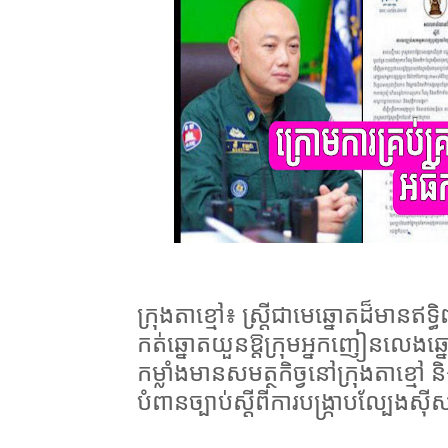
ក្រុងតាខ្មៅ៖ ស្ត្រីជាមេឆ្នោតដ៏មានឥទ
កត់ឆ្នោតយួនឱ្តក្រុមអ្នកញៀនលេងឆ
កម្លាំងមានសមត្ថកិច្វនៅក្រុងតាខ្
បំពានច្បាប់ស្តីពីការបង្ក្រាបល្បែងស