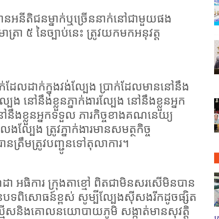
ានអនីតិជនម្នាក់ឬច្រើននាក់នៅជាមួយផង
្រា ៥ នៃច្បាប់នេះ ត្រូវយកមកអនុវត្ត
់ដែលដាក់ក្នុងវង់ល្បែង ប្រាក់ដែលមាននៅនឹង
្បែង នៅនឹងខ្លួនភ្នាក់ងារល្បែង នៅនឹងខ្លួនអ្នក
 នៅនឹងខ្លួនអ្នកទទួល ភារកិច្ចខាងគណនេយ្យ
លេងល្បែង ត្រូវភ្នាក់ងារមានសមត្ថកិច្ច
ានត្រឹមត្រូវបញ្ជូនទៅតុលាការ។
ដា អធិការ ក្រុងតាខ្មៅ ពិតជាមិនសរសើមិនបាន
បទពិសោធន៍ខ្ពស់ សូម្បីល្បែងស៊ីសងរីកដូចផ្សិត
 ល្មើសនិងគោលនយោបាយភូមិ សង្កាត់មានសុវត្តិ
ត