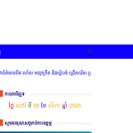
ច
មានពិត រហ័ស អព្យាក្រឹត និងរៀបចំ ជ្រើសរើស ក្រុមការងារ នៅតាមបណ្តាលរា
កាលបរិច្ឆេទ
ថ្ងៃ
សៅរ៍
ទី
08
ខែ
សីហា
ឆ្នាំ
2026
សូមអរគុណសម្រាប់ការឧត្ថម្ភ