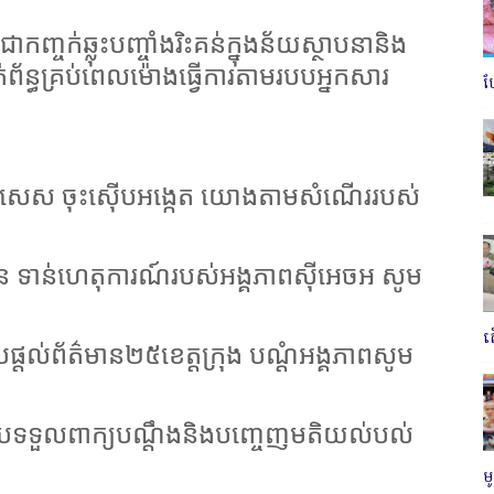
កញ្ចក់ឆ្លុះបញ្ចាំងរិះគន់ក្នុងន័យស្ថាបនានិង
ពាក់ព័ន្ធគ្រប់ពេលម៉ោងធ្វើការតាមរបបអ្នកសារ
ប
្តិការពិសេស ចុះស៊ើបអង្កេត យោងតាមសំណើររបស់
មាន ទាន់ហេតុការណ៍របស់អង្គភាពស៊ីអេចអ សូម
ត
ុបផ្តល់ព័ត៌មាន២៥ខេត្តក្រុង បណ្តំអង្គភាពសូម
រុបទទួលពាក្យបណ្តឹងនិងបញ្ចេញមតិយល់បល់
ម