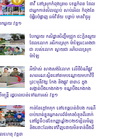
ដាវី នៅស្រុកកំពុងត្រាច ខេត្តកំពត ដែល
ជាអ្នកកាន់សិលល្អាប់ សាប់រអិល កំពុងតែ
បំផ្លិចបំផ្លាញ ធម៌វិន័យ បន្ទាប់ មានវិដូអូ
ែកធ្លាយ វគ្គ១
បែកធ្លាយ កសិដ្ឋានចិញ្ចឹមជ្រូក ជះក្លិនស្អុយ
ដែលលោក អធិការស្រុក ម៉ាឡៃអះអាងថា
ជា របស់លោក ស្វាយជា អភិបាលស្រុក
ម៉ាឡៃ
អីយ៉ាស់ សាងសង់រំលោភ លើដីចំណីផ្លូវ
សាធារណៈស្ថិតនៅតាមបណ្ដោយមហាវិថី
ព្រះមុនីវង្ស កែង និងផ្លូវ ៣៣៤ ក្នុង
សង្កាត់បឹងកេងកង១ ខណ្ឌបឹងកេងកង
ើមន្ត្រី រដ្ឋបាលបាត់ទៅណាអស់ វគ្គ១
កាន់តែក្តៅគគុក នៅខេត្តបាត់ដំបង ករណី
ចាប់ឃាត់ខ្លួនអ្នកសារព័ត៌មានចំនួនពីរនាក់
នៅថ្ងៃទី០៨ខែកញ្ញាឆ្នាំ២០២៥ម្សិលមិញ
និងដោះលែងទៅវិញដោយមិនទាន់ដឹងពី
ូលហេតុ វគ្គ៣