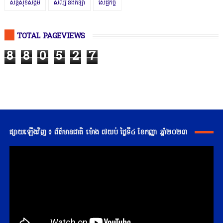
សន្តិសុខសង្គម
សិល្បៈនិងកីឡា
សេដ្ឋកិច្ច
TOTAL PAGEVIEWS
8
8
0
5
2
7
ផ្សាយឡើងវិញ ៖ ព័ត៌មានជាតិ ម៉ោង ៧យប់ ថ្ងៃទី៤ ខែកញ្ញា ឆ្នាំ២០២៣