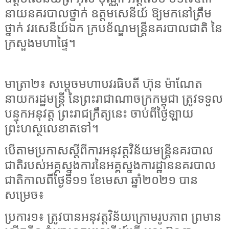
នាយនគរបាលថ្នាក់ ឧត្តមសេនីយ៍ ឱ្យមកនៅត្រឹម
ថ្នាក់ វរសេនីយ៍ឯក ក្របខ័ណ្ឌមន្ត្រីនគរបាលជាតិ នៃ
ក្រសួងមហាផ្ទៃ។
មាត្រា២៖ សម្តេចមហាបវរធិបតី ហ៊ុន ម៉ាណែត
នាយករដ្ឋមន្ត្រី នៃព្រះរាជាណាចក្រកម្ពុជា ត្រូវទទួល
បន្ទុកអនុវត្ត ព្រះរាជក្រឹត្យនេះ ចាប់ពីថ្ងៃឡាយ
ព្រះហស្ថលេខាតទៅ។
បើតាមប្រកាសស្តីពីការអនុវត្តវិន័យមន្ត្រីនគរបាល
ជាតិរបស់អគ្គស្នងការនៃអគ្គស្នងការដ្ឋាននគរបាល
ជាតិកាលពីថ្ងៃទី១១ ខែមេសា ឆ្នាំ២០២១ បាន
សម្រេច៖
ប្រការ១៖ ត្រូវបានអនុវត្តវិន័យក្រោមរូបភាព ព្រមាន