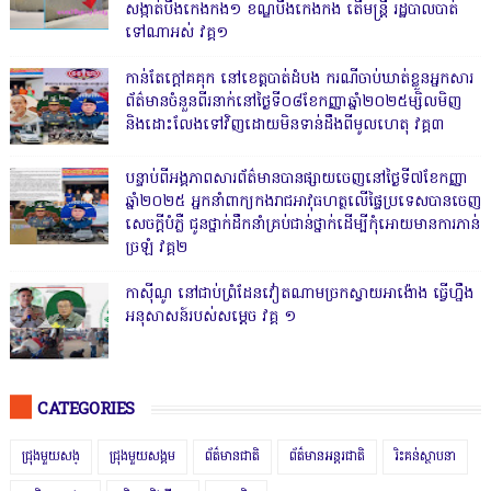
សង្កាត់បឹងកេងកង១ ខណ្ឌបឹងកេងកង តើមន្ត្រី រដ្ឋបាលបាត់
ទៅណាអស់ វគ្គ១
កាន់តែក្តៅគគុក នៅខេត្តបាត់ដំបង ករណីចាប់ឃាត់ខ្លួនអ្នកសារ
ព័ត៌មានចំនួនពីរនាក់នៅថ្ងៃទី០៨ខែកញ្ញាឆ្នាំ២០២៥ម្សិលមិញ
និងដោះលែងទៅវិញដោយមិនទាន់ដឹងពីមូលហេតុ វគ្គ៣
បន្ទាប់ពីអង្គភាពសារព័ត៌មានបានផ្សាយចេញនៅថ្ងៃទី៧ខែកញ្ញា
ឆ្នាំ២០២៥ អ្នកនាំពាក្យកងរាជអាវុធហត្ថលើផ្ទៃប្រទេសបានចេញ
សេចក្តីបំភ្លឺ ជូនថ្នាក់ដឹកនាំគ្រប់ជាន់ថ្នាក់ដើម្បីកុំអោយមានការភាន់
ច្រឡំ វគ្គ២
កាសុីណូ នៅជាប់ព្រំដែនវៀតណាមច្រកស្វាយអាង៉ោង ធ្វើហ្នឹង
អនុសាសន៍របស់សម្ដេច វគ្គ ១
CATEGORIES
ជ្រុងមួយសង្
ជ្រុងមួយសង្គម
ព័ត៌មានជាតិ
ព័ត៌មានអន្តរជាតិ
រិះគន់ស្ថាបនា