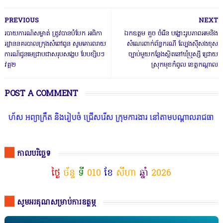
PREVIOUS
NEXT
របាយការណ៍សម្ងាត់ ត្រូវបានបំបែក អធិកា
ឯកឧត្តម គួច ចំរើន បង្ហោះរូបភាពអមនិង
រដ្ឋាននគរបាលក្រុងសំពៅពូន សូមគោរពរាយ
សំណេរពាក់ព័ន្ធករណី ល្បែងស៊ីសងខុស
ការណ៍ជូនមេជ្រាបជាសរុបសង្ខេប បែបខ្សិបៗ
ច្បាប់មួយកន្លែងស្ថិតនៅឃុំឬស្សី ជ្រោយ
វគ្គ២
ស្រុកមុខកំពូល ខេត្តកណ្តាល
POST A COMMENT
ក្រឹត និងរៀបចំ ជ្រើសរើស ក្រុមការងារ នៅតាមបណ្តាលរាជធានី ខេត្ត មានចំ
កាលបរិច្ឆេទ
ថ្ងៃ
ច័ន្ទ
ទី
010
ខែ
សីហា
ឆ្នាំ
2026
សូមអរគុណសម្រាប់ការឧត្ថម្ភ