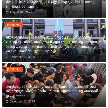
ព័ត៌មានបឋម ករណីបង្ក្រាប ជនជាតិ សិង្ហបុរី និងប្រមូល វត្ថុតាង មានកញ្ឆា
ក្រៀមចំនួន 60 កញ្ចប់
August 09, 2026
ជ្រុងមួយសង្គម
កងរាជឣាវុធហត្ថខេត្តបញ្ជូនជនសង្ស័យ ចំនួន១៤នាក់ ទៅសាលាដំបូង
ខេត្តឣនុវត្តតាមនីតិវិធី ពាក់ព័ន្ធ ករណីជួញដូរ រក្សាទុក និងប្រើប្រាស់ដោយខុស
ច្បាប់នូវសារធាតុញៀន, កាន់កាប់ ឬដឹកជញ្ជូនអាវុធដោយគ្មានការអនុញ្ញាត,
រួមភេទជាមួយអនីតិជនក្រោមអាយុ១៥ឆ្នាំ ...
December 01, 2025
ជ្រុងមួយសង្គម
ជនសង្ស័យជនចំនួន២៨នាក់ត្រូវបានឃាត់ខ្លួនពាក់ព័ន្ធការឆបោកតាមប្រព័ន្ធ
បច្ចេកវិទ្យាក្នុងប្រតិបត្តិការដឹកនាំដោយគណៈបញ្ជាការឯកភាពរដ្ឋបាលរាជធានី
ភ្នំពេញ ‎=====
December 01, 2025