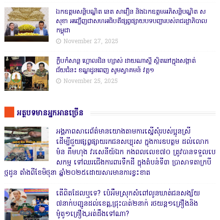
ឯកឧត្តមសន្តិបណ្ឌិត នេត សាវឿន និងឯកឧត្តមអភិសន្តិបណ្ឌិត ស
សុខា អញ្ជើញជាសហអធិបតីផ្សព្វផ្សាយបទបញ្ជារបស់រាជរដ្ឋាភិបាល
កម្ពុជា
November 27, 2025
ក្លឹបកំសាន្ត ហ្គោលដិន ហ្សាស់ ដាយណាស្ទី ស្ថិតនៅក្នុងសង្កាត់
ជ័យជំនះ ខណ្ឌដូនពេញ សូមស្វាគមន៍ វគ្គ១
November 25, 2025
អត្ថបទមានអ្នកអានច្រើន
អង្គភាពសារេព័ត៌មានយោងតាមការស្នើសុំរបស់ប្អូនស្រី
ដើម្បីជួយផ្សព្វផ្សាយរកជនសប្បុរស ក្នុងការឧបត្ថម ដល់លោក
ម៉ន គឹមហុង វរសេនីយ៍ឯក កងពលលេខ៧០ ត្រូវបានទទួលបេ
សកម្ម ទៅឈរជើងការពារទឹកដី ក្នុងតំបន់ទី៣ ប្រាសាទតាក្របី
ថ្មដូន តាំងពីខែមិថុនា ឆ្នាំ២០២៥ដោយសារមានការខ្វះខាត
តើពិតដែលឬទេ? ប៉េអឹមស្រុកសំពៅលូនឃាត់ជនសង្ស័យ
៧នាក់បញ្ជូនដល់ខេត្ត,ជ្រុះបាត់២នាក់ រថយន្ត១គ្រឿងនិង
ម៉ូតូ១គ្រឿង,អត់ដឹងទៅណា?