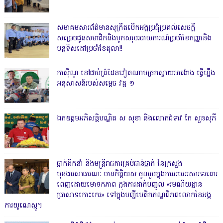
សមាគមសារព័ត៌មានសុក្រឹតបើកអង្គប្រជុំប្រគល់សេចក្តី
សម្រេចជូនសមាជិកនិងបូកសរុបរបាយការណ៍ប្រចាំខែកញ្ញានិង
បន្តទិសដៅប្រចាំខែតុលា!!
កាសុីណូ នៅជាប់ព្រំដែនវៀតណាមច្រកស្វាយអាង៉ោង ធ្វើហ្នឹង
អនុសាសន៍របស់សម្ដេច វគ្គ ១
ឯកឧត្តមអភិសន្តិបណ្ឌិត ស សុខា និងលោកជំទាវ កែ សួនសុភី
ថ្នាក់ដឹកនាំ និងមន្ត្រីរាជការគ្រប់ជាន់ថ្នាក់ នៃក្រសួង
មុខងារសាធារណៈ មានកិត្តិយស ចូលរួមក្នុងការអបអរសារទរពោរ
ពេញដោយមោទកភាព ក្នុងការដាក់បញ្ចូល «រមណីយដ្ឋាន
ប្រាសាទកោះកេរ» ទៅក្នុងបញ្ជីបេតិកភណ្ឌពិភពលោកនៃអង្គ
ការយូណេស្កូ។