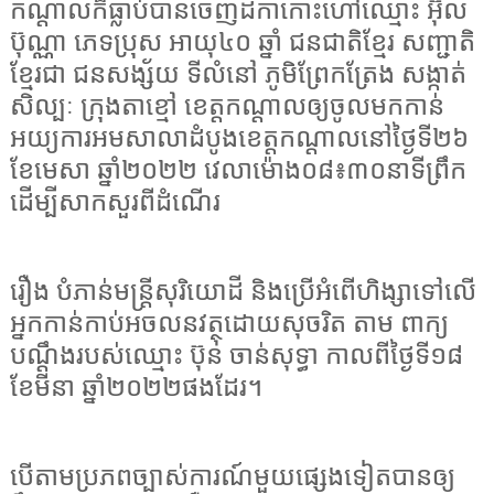
កណ្តាលក៏ធ្លាប់បានចេញដីកាកោះហៅឈ្មោះ អ៊ុល
ប៊ុណ្ណា ភេទប្រុស អាយុ៤០ ឆ្នាំ ជនជាតិខ្មែរ សញ្ជាតិ
ខ្មែរជា ជនសង្ស័យ ទីលំនៅ ភូមិព្រែកត្រែង សង្កាត់
សិល្បៈ ក្រុងតាខ្មៅ ខេត្តកណ្តាលឲ្យចូលមកកាន់
អយ្យការអមសាលាដំបូងខេត្តកណ្តាលនៅថ្ងៃទី២៦
ខែមេសា ឆ្នាំ២០២២ វេលាម៉ោង០៨៖៣០នាទីព្រឹក
ដើម្បីសាកសួរពីដំណើរ
រឿង បំភាន់មន្ត្រីសុរិយោដី និងប្រើអំពើហិង្សាទៅលើ
អ្នកកាន់កាប់អចលនវត្ថុដោយសុចរិត តាម ពាក្យ
បណ្តឹងរបស់ឈ្មោះ ប៊ុន ចាន់សុទ្ធា កាលពីថ្ងៃទី១៨
ខែមីនា ឆ្នាំ២០២២ផងដែរ។
បើតាមប្រភពច្បាស់ការណ៍មួយផ្សេងទៀតបានឲ្យ