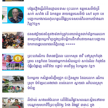
បង្វែររឿងធ្វើលិខិតថ្កោលទោស ចុះលោក ឧត្តមសេនីយ៍ត្រី
សាក់ សារាំង តើ ឯកឧត្តម នាយឧត្តមសេនីយ៍ សៅ សុខា មេ
បញ្ជាការកងរាជអាវុធហត្ថលើផ្ទៃប្រទេសចាត់វិធានការយ៉ាងណា
វិញ?វគ្គ១
ជនសង្ស័យជនចំនួន២៨នាក់ត្រូវបានឃាត់ខ្លួនពាក់ព័ន្ធការឆបោក
តាមប្រព័ន្ធបច្ចេកវិទ្យាក្នុងប្រតិបត្តិការដឹកនាំដោយគណៈបញ្ជាការ
ឯកភាពរដ្ឋបាលរាជធានីភ្នំពេញ ‎=====
ព្រះចៅអធិការ ដ៏មានឥទ្ធិពល លោកសុត ដាវី នៅស្រុកកំពុង
ត្រាច ខេត្តកំពត ដែលជាអ្នកកាន់សិលល្អាប់ សាប់រអិល កំពុងតែ
បំផ្លិចបំផ្លាញ ធម៌វិន័យ បន្ទាប់ មានវិដូអូ បែកធ្លាយ វគ្គ១
បែកធ្លាយ កសិដ្ឋានចិញ្ចឹមជ្រូក ជះក្លិនស្អុយ ដែលលោក អធិការ
ស្រុក ម៉ាឡៃអះអាងថាជា របស់លោក ស្វាយជា អភិបាលស្រុក
ម៉ាឡៃ
អីយ៉ាស់ សាងសង់រំលោភ លើដីចំណីផ្លូវសាធារណៈស្ថិតនៅតាម
បណ្ដោយមហាវិថីព្រះមុនីវង្ស កែង និងផ្លូវ ៣៣៤ ក្នុង