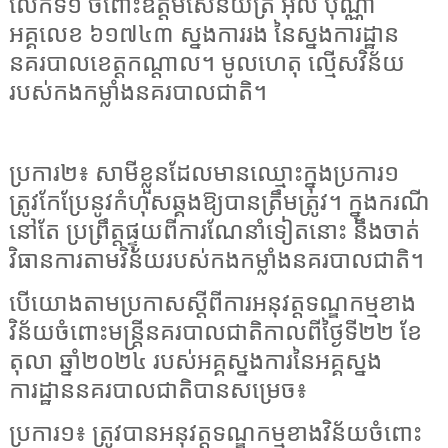
លើកទី១ ចំពោះឧត្តមសេនីយ៍ត្រី អុល ប៊ុណ្ណា
អគ្គលេខ ៦១៧៤៣ ស្នងការរង នៃស្នងការដ្ឋាន
នគរបាលខេត្តកណ្តាល។ មូលហេតុ ល្មើសវិន័យ
របស់កងកម្លាំងនគរបាលជាតិ។
ប្រការ២៖ សាមីខ្លួនដែលមានឈ្មោះក្នុងប្រការ១
ត្រូវកែប្រែនូវកំហុសឆ្គងឱ្យបានត្រឹមត្រូវ។ ក្នុងករណី
នៅតែ ប្រព្រឹត្តផ្ទុយពីការណែនាំទៀតនោះ នឹងចាត់
វិធានការតាមវិន័យរបស់កងកម្លាំងនគរបាលជាតិ។
បើយោងតាមប្រកាសស្តីពីការអនុវត្តទណ្ឌកម្មខាង
វិន័យចំពោះមន្ត្រីនគរបាលជាតិកាលពីថ្ងៃទី២២ ខែ
តុលា ឆ្នាំ២០២៤ របស់អគ្គស្នងការនៃអគ្គស្នង
ការដ្ឋាននគរបាលជាតិបានសម្រេច៖
ប្រការ១៖ ត្រូវបានអនុវត្តទណ្ឌកម្មខាងវិន័យចំពោះ