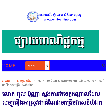
HOME
Home
>
ជ្រុងមួយសង្គម
>
លោក អុល ប៊ុណ្ណា ស្នងការរងខេត្តកណ្ដាលដែលសម្បូររឿងអាស្រូវ
ដកដំណែងមកត្រឹមវរសេនីយ៍ឯក
លោក អុល ប៊ុណ្ណា ស្នងការរងខេត្តកណ្ដាលដែល
សម្បូររឿងអាស្រូវដកដំណែងមកត្រឹមវរសេនីយ៍ឯក