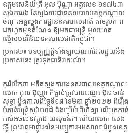
ឧត្តមសេនីយ៍ត្រី អុល ប៊ុណ្ណា អត្តលេខ ៦១៧៤៣
ស្នងការរង នៃស្នងការដ្ឋាននគរបាលខេត្តកណ្តាល
ចំណុះអគ្គស្នងការដ្ឋាននគរបាលជាតិ តាមរូបភាព
ដកហូតមុខតំណែង ឱ្យមកជាមន្ត្រី មូលហេតុ
ល្មើសបទវិន័យនគរបាលជាតិកម្ពុជា។
ប្រការ២៖ បទប្បញ្ញត្តិទាំងឡាយណាដែលផ្ទុយនឹង
ប្រកាសនេះ ត្រូវទុកជានិរាករណ៍។
គួររំលឹកថា អតីតស្នងការរងនគរបាលខេត្តកណ្តាល
លោក អុល ប៊ុណ្ណា ក៏ធ្លាប់ត្រូវបានឈ្មោះ ប៊ុន ចាន់
សុទ្ធា ប្តឹងកាលពីថ្ងៃទី១៨ ខែមីនា ឆ្នាំ២០២២ ពីរឿង
បំភាន់មន្ត្រីសុរិយោដី និងប្រើអំពើហិង្សា លើអ្នកកាន់
កាប់អចលនវត្ថុដោយសុចរិត។ ហើយលោក សេង
រិទ្ធី ព្រះរាជអាជ្ញារងនៃអយ្យការអមសាលាដំបូងខេត្ត