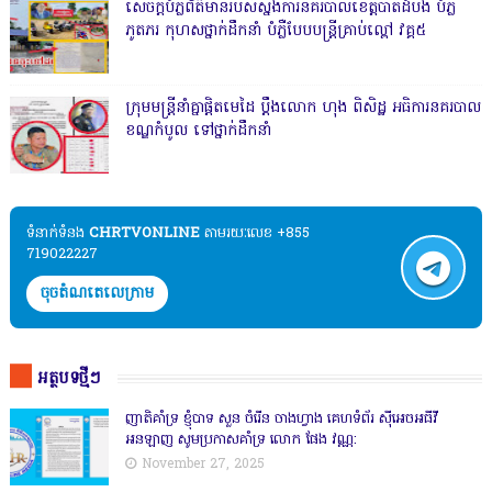
សេចក្តីបំភ្លឺព័ត៌មានរបស់ស្នងការនគរបាលខេត្តបាត់ដំបង បំភ្លឺ
ភូតភរ កុហសថ្នាក់ដឹកនាំ បំភ្លឺបែបបន្ត្រីគ្រាប់ល្ពៅ វគ្គ៥
ក្រុមមន្ត្រីនាំគ្នាផ្ដិតមេដៃ ប្ដឹងលោក ហុង ពិសិដ្ឋ អធិការនគរបាល
ខណ្ឌកំបូល ទៅថ្នាក់ដឹកនាំ
ទំនាក់ទំនង​​
CHRTVONLINE
តាមរយៈលេខ +855
719022227
ចុចតំណតេលេក្រាម
អត្ថបទថ្មីៗ
ញាតិគាំទ្រ ខ្ញុំបាទ សួន ចំរើន ចាងហ្វាង គេហទំព័រ ស៊ីអេចអធីវី
អនឡាញ សូមប្រកាសគាំទ្រ លោក ផែង វណ្ណ:
November 27, 2025