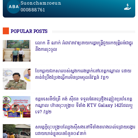
Suonchamroeun
000888761
POPULAR POSTS
លោក នី ណាក់ អំពាវនាវឲ្យនាយករដ្ឋមន្ត្រីជួយរកយុត្តិធម៌ជាថ្នូរ
នឹងការចុះចូល
បែកធ្លាយឯកសាររបស់ស្នងការរងម្នាក់នៅខេត្តកណ្ដាល ដោយ
គាត់ខំប្រឹងប្រែងធ្វើការមិនព្រមចូលនិវត្តន៍ វគ្គ១
ឧត្តមសេនីយ៍ត្រី គង់ ស៊ីដន ទទួលផែនគ្រឿងញៀនប្រចាំខេត្ត
កណ្តាល ហ៊ានចុះបង្ក្រាប ទីតាំង KTV Galaxy 142ដែលឬ
ទេ? វគ្គ២
សមត្ថកិ្ចចុះបង្ក្រាបល្បែងស៊ីសងនៅទីតាំងតារាងបាល់ជ្រោយចង្វារ
ដោយឃាត់ខ្លួនបានចំនួន០៩នាក់