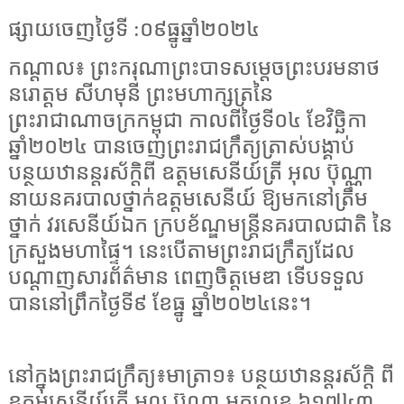
ផ្សាយចេញថ្ងៃទី :០៩ធ្នូឆ្នាំ២០២៤
កណ្ដាល៖ ព្រះករុណាព្រះបាទសម្តេចព្រះបរមនាថ
នរោត្តម សីហមុនី ព្រះមហាក្សត្រនៃ
ព្រះរាជាណាចក្រកម្ពុជា កាលពីថ្ងៃទី០៤ ខែវិច្ឆិកា
ឆ្នាំ២០២៤ បានចេញព្រះរាជក្រឹត្យត្រាស់បង្គាប់
បន្ថយឋានន្តរស័ក្តិពី ឧត្តមសេនីយ៍ត្រី អុល ប៊ុណ្ណា
នាយនគរបាលថ្នាក់ឧត្តមសេនីយ៍ ឱ្យមកនៅត្រឹម
ថ្នាក់ វរសេនីយ៍ឯក ក្របខ័ណ្ឌមន្ត្រីនគរបាលជាតិ នៃ
ក្រសួងមហាផ្ទៃ។ នេះបើតាមព្រះរាជក្រឹត្យដែល
បណ្ដាញសារព័ត៌មាន ពេញចិត្តមេឌា ទើបទទួល
បាននៅព្រឹកថ្ងៃទី៩ ខែធ្នូ ឆ្នាំ២០២៤នេះ។
នៅក្នុងព្រះរាជក្រឹត្យ៖មាត្រា១៖ បន្ថយឋានន្តរស័ក្តិ ពី
ឧត្តមសេនីយ៍ត្រី អុល ប៊ុណ្ណា អត្តលេខ ៦១៧៤៣