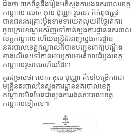
ដឹងថា ពាក់ព័ន្ធនឹងរឿងអតីស្នងការរងនគរបាលខេត្ត
កណ្តាល លោក អុល ប៊ុណ្ណា រូបនេះ ក៏កំពុងត្រូវ
បានជនរងគ្រោះប្ដឹងទាមទារយកលុយពីថ្លៃរត់ការ
ចូលក្របខណ្ឌមកវិញទៅកាន់ស្នងការដ្ឋាននគរបាល
ខេត្តកណ្ដាល ហើយមន្ត្រីជំនាញស្នងការដ្ឋាន
នគរបាលខេត្តកណ្ដាលក៏បានបញ្ជូនពាក្យបណ្ដឹង
ខាងលើនេះទៅកាន់អយ្យការអមសាលដំបូងខេត្ត
កណ្ដាលរួចរាល់ហើយដែរ។
គួរជម្រាបថា លោក អុល ប៊ុណ្ណា គឺនៅបម្រើការជា
មន្ត្រីនគរបាលនៃស្នងការដ្ឋាននគរបាលខេត្ត
កណ្តាលមិនមែនជាស្នងការរងនគរបាលខេត្ត
កណ្តាលទៀតទេ៕