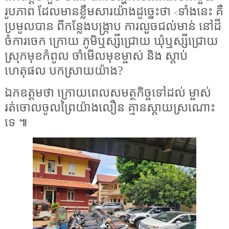
រូបភាព ដែលមានខ្លឹមសារយ៉ាងដូច្នេះថា
ទាំងនេះ គឺ
<
ប្រមូលបាន ពីកន្លែងបង្ក្រាប ការលួចជល់មាន់ នៅដី
ចំការចេក ក្រោយ ភូមិឬស្សីជ្រោយ ឃុំឬស្សីជ្រោយ
ស្រុកមុខកំពូល ចាំមើលមុខម្ចាស់ និង ស្តាប់
ហេតុផល បកស្រាយយ៉ាង
?
ឯកឧត្តមថា ក្រោយពេលសមត្ថកិច្ចទៅដល់ ម្ចាស់
រត់ចោលចូលព្រៃយ៉ាងលឿន គ្មានស្តាយស្រណោះ
ទេ ៕