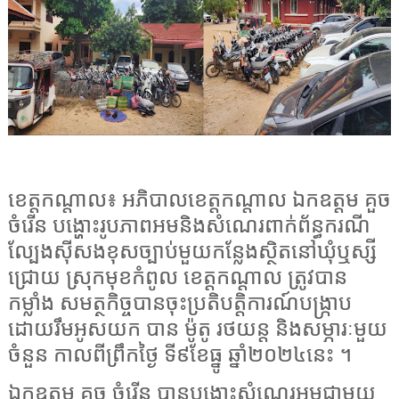
ខេត្តកណ្តាល៖ អភិបាលខេត្តកណ្តាល ឯកឧត្តម គួច
ចំរើន បង្ហោះរូបភាពអមនិងសំណេរពាក់ព័ន្ធករណី
ល្បែងស៊ីសងខុសច្បាប់មួយកន្លែងស្ថិតនៅឃុំឬស្សី
ជ្រោយ ស្រុកមុខកំពូល ខេត្តកណ្តាល ត្រូវបាន
កម្លាំង សមត្ថកិច្ចបានចុះប្រតិបត្តិការណ៍បង្ក្រាប
ដោយរឹមអូសយក បាន ម៉ូតូ រថយន្ត និងសម្ភារៈមួយ
ចំនួន កាលពីព្រឹកថ្ងៃ ទី៩ខែធ្នូ ឆ្នាំ២០២៤នេះ ។
ឯកឧត្តម គួច ចំរើន បានបង្ហោះសំណេរអមជាមួយ