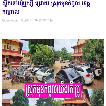
ស្ថិតនៅឃុំឬស្សី ជ្រោយ ស្រុកមុខកំពូល ខេត្ត
កណ្តាល
December 08, 2024
ជ្រុងមួយសង្គម