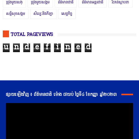
ជ្រុងមួយសង្
ជ្រុងមួយសង្គម
ព័ត៌មានជាតិ
ព័ត៌មានអន្តរជាតិ
រិះគន់ស្ថាបនា
សន្តិសុខសង្គម
សិល្បៈនិងកីឡា
សេដ្ឋកិច្ច
TOTAL PAGEVIEWS
u
n
d
e
f
i
n
e
d
ផ្សាយឡើងវិញ ៖ ព័ត៌មានជាតិ ម៉ោង ៧យប់ ថ្ងៃទី៤ ខែកញ្ញា ឆ្នាំ២០២៣