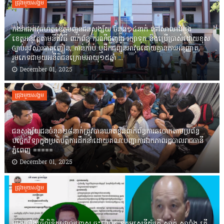
ជ្រុងមួយសង្គម
កងរាជឣាវុធហត្ថខេត្តបញ្ជូនជនសង្ស័យ ចំនួន១៤នាក់ ទៅសាលាដំបូង
ខេត្តឣនុវត្តតាមនីតិវិធី ពាក់ព័ន្ធ ករណីជួញដូរ រក្សាទុក និងប្រើប្រាស់ដោយខុស
ច្បាប់នូវសារធាតុញៀន, កាន់កាប់ ឬដឹកជញ្ជូនអាវុធដោយគ្មានការអនុញ្ញាត,
រួមភេទជាមួយអនីតិជនក្រោមអាយុ១៥ឆ្នាំ ...
December 01, 2025
ជ្រុងមួយសង្គម
ជនសង្ស័យជនចំនួន២៨នាក់ត្រូវបានឃាត់ខ្លួនពាក់ព័ន្ធការឆបោកតាមប្រព័ន្ធ
បច្ចេកវិទ្យាក្នុងប្រតិបត្តិការដឹកនាំដោយគណៈបញ្ជាការឯកភាពរដ្ឋបាលរាជធានី
ភ្នំពេញ ‎=====
December 01, 2025
ជ្រុងមួយសង្គម