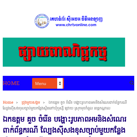
HOME
Home
>
ជ្រុងមួយសង្គម
>
ឯកឧត្តម គួច ចំរើន បង្ហោះរូបភាពអមនិងសំណេរពាក់ព័ន្ធករណី
ល្បែងស៊ីសងខុសច្បាប់មួយកន្លែងស្ថិតនៅឃុំឬស្សី ជ្រោយ ស្រុកមុខកំពូល ខេត្តកណ្តាល
ឯកឧត្តម គួច ចំរើន បង្ហោះរូបភាពអមនិងសំណេរ
ពាក់ព័ន្ធករណី ល្បែងស៊ីសងខុសច្បាប់មួយកន្លែង