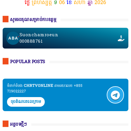
ថ្ងៃ
ព្រហស្បត្តិ៍
ទី
06
ខែ
សីហា
ឆ្នាំ
2026
សូមអរគុណសម្រាប់ការឧត្ថម្ភ
Suonchamroeun
000888761
POPULAR POSTS
ទំនាក់ទំនង​​
CHRTVONLINE
តាមរយៈលេខ +855
719022227
ចុចតំណតេលេក្រាម
អត្ថបទថ្មីៗ