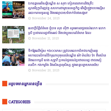
ឯកឧត្តមអភិសន្តិបណ្ឌិត ស សុខា កៀរគរធនាគារនិងគ្រឹះ
ស្ថានមីក្រូហិរញ្ញវត្ថុ សហការជាមួយសមត្ថកិច្ច ដើម្បីបង្ក្រាបបទល្មើស
ឆបោកតាមទូរសព្ទ និងមធ្យោបាយទំនាក់ទំនងសង្គម!
November 24, 2025
សេចក្តីបំភ្លឺព័ត៌មន ខ្ញុំបាទ សុខ សុីថា សូមគោរពជូនដល់លោក លោក
ស្រី ប្រជាពលរដ្ឋទាំងអស់ និងបងប្អូនសារព័ត៌មាន ដែល
November 21, 2025
ទឹកផ្លែឈើយ៉ូស ១៦០០កេស ត្រូវបានលោកជំទាវឧកញ៉ាអគ្គ
មហាឧបាសិកាសិរីករុណាបុទុមរតន៍បណ្ឌិត ម៉ៅ ម៉ាល័យ កែ គឹមយ៉ាន
និងលោកស្រី ហេង សុទ្ធាវី ប្រគល់ជូនដល់ប្រជាពលរដ្ឋ ជាជនភៀ
សសឹក កងកម្លាំង និងសិស្សានុសិស្ស ក្នុងខេត្តបន្ទាយមានជ័យ
November 20, 2025
អត្ថបទមានអ្នកអានច្រើន
CATEGORIES