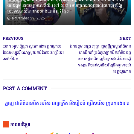
បង្វែររឿងធ្វើលិខិតថ្កោលទោស ចុះលោក ឧត្តមសេនីយ៍ត្រី សាក់ សារាំង តើ
ឯកឧត្តម នាយឧត្តមសេនីយ៍ សៅ សុខា មេបញ្ជាការកងរាជអាវុធហត្ថលើផ្ទៃ
ប្រទេសចាត់វិធានការយ៉ាងណាវិញ?វគ្គ១
November 29, 2025
PREVIOUS
NEXT
លោក អុល ប៊ុណ្ណា ស្នងការរងខេត្តកណ្ដាល
ឯកឧត្តម នេត្រ ភក្ត្រា រដ្ឋមន្ត្រីក្រសួងព័ត៌មាន
ដែលសម្បូររឿងអាស្រូវដកដំណែងមកត្រឹមវរ
បានដឹកនាំប្រតិភូជាថ្នាក់ដឹកនាំនិងអគ្គ
សេនីយ៍ឯក
នាយកដ្ឋានជំនាញនៃក្រសួងព័ត៌មានធ្វើ
ទស្សនកិច្ចនៅស្ថានីយវិទ្យុនិងទូរទស្សន៍
ខេត្តយូណាន
POST A COMMENT
ព័ត៌មានពិត រហ័ស អព្យាក្រឹត និងរៀបចំ ជ្រើសរើស ក្រុមការងារ នៅតាមបណ្ត
កាលបរិច្ឆេទ