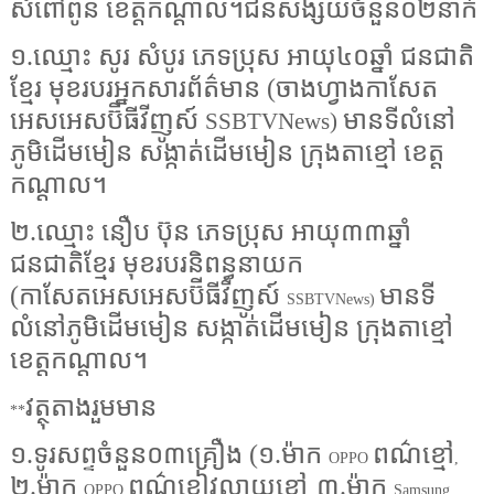
សំពៅពូន ខេត្តកណ្តាល។ជនសង្ស័យចំនួន០២នាក់
១.ឈ្មោះ សូរ សំបូរ ភេទប្រុស អាយុ៤០ឆ្នាំ ជនជាតិ
ខ្មែរ មុខរបរអ្នកសារព័ត៌មាន (ចាងហ្វាងកាសែត
អេសអេសប៊ីធីវីញូស៍
មានទីលំនៅ
SSBTVNews)
ភូមិដើមមៀន សង្កាត់ដើមមៀន ក្រុងតាខ្មៅ ខេត្ត
កណ្តាល។
២.ឈ្មោះ នឿប ប៊ុន ភេទប្រុស អាយុ៣៣ឆ្នាំ
ជនជាតិខ្មែរ មុខរបរនិពន្ធនាយក
(កាសែតអេសអេសប៊ីធីវីញូស៍
មានទី
SSBTVNews)
លំនៅភូមិដើមមៀន សង្កាត់ដើមមៀន ក្រុងតាខ្មៅ
ខេត្តកណ្តាល។
វត្ថុតាងរួមមាន
**
១.ទូរសព្ទចំនួន០៣គ្រឿង (១.ម៉ាក
ពណ៌ខ្មៅ
OPPO
,
២.ម៉ាក
ពណ៌ខៀវលាយខ្មៅ
៣.ម៉ាក
OPPO
,
Samsung