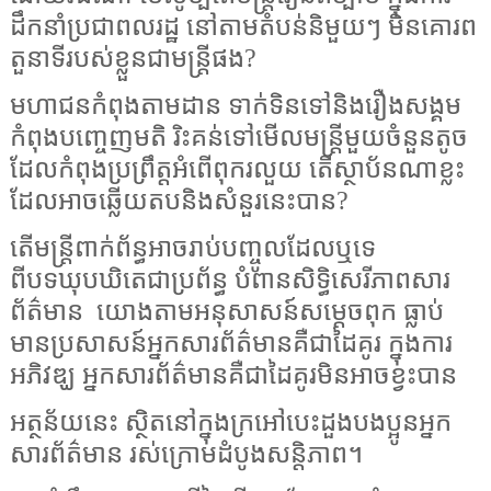
ដឹកនាំប្រជាពលរដ្ឋ នៅតាមតំបន់និមួយៗ មិនគោរព
តួនាទីរបស់ខ្លួនជាមន្ត្រីផង?
មហាជនកំពុងតាមដាន ទាក់ទិនទៅនិងរឿងសង្គម
កំពុងបញ្ចេញមតិ រិះគន់ទៅមើលមន្ត្រីមួយចំនួនតូច
ដែលកំពុងប្រព្រឹត្តអំពើពុករលួយ តើស្ថាប័នណាខ្លះ
ដែលអាចឆ្លើយតបនិងសំនួរនេះបាន?​
តើមន្ត្រីពាក់ព័ន្ធអាចរាប់បញ្ចូលដែលឬទេ
ពីបទឃុបឃិតេជាប្រព័ន្ធ បំពានសិទ្ធិសេរីភាពសារ
ព័ត៌មាន
យោងតាមអនុសាសន៍សម្តេចពុក ធ្លាប់
មានប្រសាសន៍អ្នកសារព័ត៌មានគឺជាដៃគូរ ក្នុងការ
អភិវឌ្ឃ អ្នកសារព័ត៌មានគឺជាដៃគូរមិនអាចខ្វះបាន
អត្ថន័យនេះ ស្ថិតនៅក្នុងក្រអៅបេះដួងបងប្អូនអ្នក
សារព័ត៌មាន រស់ក្រោមដំបូងសន្តិភាព។