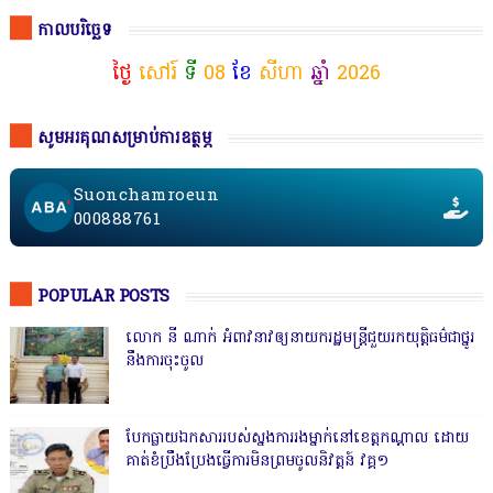
កាលបរិច្ឆេទ
ថ្ងៃ
សៅរ៍
ទី
08
ខែ
សីហា
ឆ្នាំ
2026
សូមអរគុណសម្រាប់ការឧត្ថម្ភ
Suonchamroeun
000888761
POPULAR POSTS
លោក នី ណាក់ អំពាវនាវឲ្យនាយករដ្ឋមន្ត្រីជួយរកយុត្តិធម៌ជាថ្នូរ
នឹងការចុះចូល
បែកធ្លាយឯកសាររបស់ស្នងការរងម្នាក់នៅខេត្តកណ្ដាល ដោយ
គាត់ខំប្រឹងប្រែងធ្វើការមិនព្រមចូលនិវត្តន៍ វគ្គ១