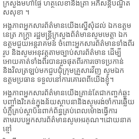
ក្រសួងមហាផ្ទៃ ហត្ថលេខានិងត្រា អភិសន្តិបណ្ឌិត
សសុខា ។
អង្គភាពអ្នកសារព័ត៌មានយើងស្នើសុំដល់ ឯកឧត្តម
នេត្រ ភក្ត្រា រដ្ឋមន្ត្រីក្រសួងព័ត៌មានសូមមេត្តា ឯក
ឧត្តមជួយអន្តរាគមន៍ ចំពោះអ្នកសារព័ត៌មានទាំងពីរ
រូប និងសូមអនុវត្តតាមច្បាប់សារព័ត៌មាន ដើម្បី
អោយគាត់ទាំងពីរបានរួចផុតពីរការចោទប្រកាន់
និងវិលត្រឡប់មកជួបជុំក្រុមគ្រួសារវីញ សូមឯក
ឧត្តមប្រធាន ទទួលនៅការគោរពពីយើងខ្ញុំ។
អង្គភាពអ្នកសារព័ត៌មានយើងគ្រាន់តែជាកញ្ចក់ឆ្លុះ
បញ្ចាំងរិះគន់ក្នុងន័យស្ថាបនានិងសូមរង់ចាំការឆ្លើយ
បំភ្លឺគ្រប់ស្ថាប័នពាក់ព័ន្ធគ្រប់ពេលម៉ោងធ្វើការ
តាមរបបអ្នកសារព័ត៌មានសូមអរគុណ។ដោយនាគ
ខ្មៅ