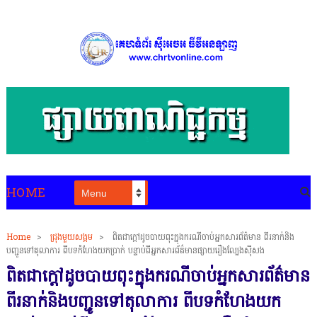
HOME
Home
>
ជ្រុងមួយសង្គម
>
ពិតជាក្តៅដូចបាយពុះក្នុងករណីចាប់អ្នកសារព័ត៌មាន ពីរនាក់និង
បញ្ជូនទៅតុលាការ ពីបទកំហែងយកប្រាក់ បន្ទាប់ពីអ្នកសារព័ត៌មានផ្សាយរឿងល្បែងស៊ីសង
ពិតជាក្តៅដូចបាយពុះក្នុងករណីចាប់អ្នកសារព័ត៌មាន
ពីរនាក់និងបញ្ជូនទៅតុលាការ ពីបទកំហែងយក