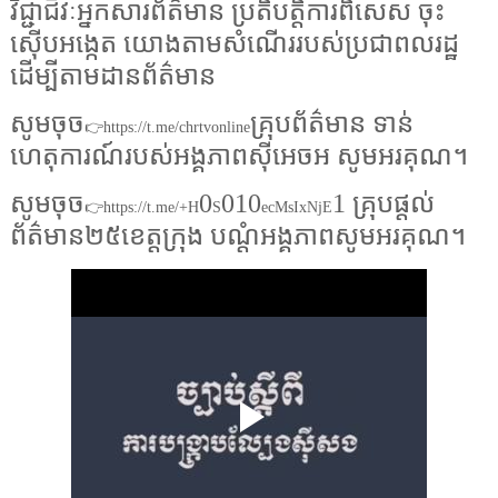
វិជ្ជាជីវៈអ្នកសារព័ត៌មាន ប្រតិបត្តិការពិសេស ចុះ
ស៊ើបអង្កេត យោងតាមសំណើររបស់ប្រជាពលរដ្ឋ
ដើម្បីតាមដានព័ត៌មាន
សូមចុច
គ្រុបព័ត៌មាន ទាន់
👉https://t.me/chrtvonline
ហេតុការណ៍របស់អង្គភាពស៊ីអេចអ សូមអរគុណ។
សូមចុច
0
010
1 គ្រុបផ្តល់
👉https://t.me/+H
S
ecMsIxNjE
ព័ត៌មាន២៥ខេត្តក្រុង បណ្តំអង្គភាពសូមអរគុណ។