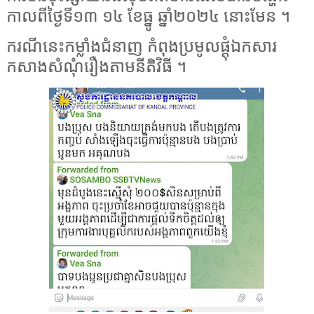
កាលពីថ្ងៃទី១៣ ១៤ ខែធ្នូ ឆ្នាំ២០២៤ នោះមែន ។
ករណីនេះកម្លាំងជំនាញ កំពុងប្រមូលផ្តុំឯកសារ
កសាងសំណុំរឿងតាមនីតិវិធី ។