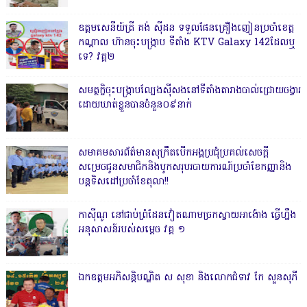
ឧត្តមសេនីយ៍ត្រី គង់ ស៊ីដន ទទួលផែនគ្រឿងញៀនប្រចាំខេត្ត
កណ្តាល ហ៊ានចុះបង្ក្រាប ទីតាំង KTV Galaxy 142ដែលឬ
ទេ? វគ្គ២
សមត្ថកិ្ចចុះបង្ក្រាបល្បែងស៊ីសងនៅទីតាំងតារាងបាល់ជ្រោយចង្វារ
ដោយឃាត់ខ្លួនបានចំនួន០៩នាក់
សមាគមសារព័ត៌មានសុក្រឹតបើកអង្គប្រជុំប្រគល់សេចក្តី
សម្រេចជូនសមាជិកនិងបូកសរុបរបាយការណ៍ប្រចាំខែកញ្ញានិង
បន្តទិសដៅប្រចាំខែតុលា!!
កាសុីណូ នៅជាប់ព្រំដែនវៀតណាមច្រកស្វាយអាង៉ោង ធ្វើហ្នឹង
អនុសាសន៍របស់សម្ដេច វគ្គ ១
ឯកឧត្តមអភិសន្តិបណ្ឌិត ស សុខា និងលោកជំទាវ កែ សួនសុភី