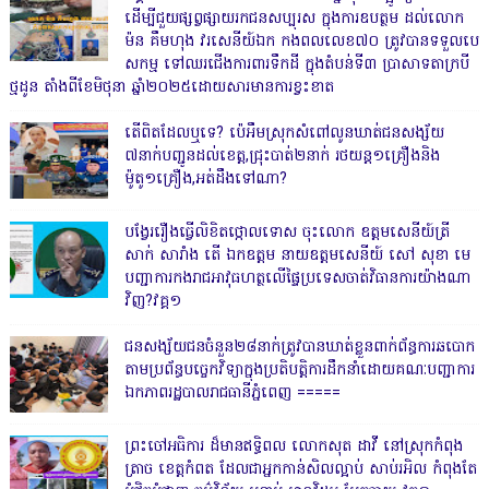
ដើម្បីជួយផ្សព្វផ្សាយរកជនសប្បុរស ក្នុងការឧបត្ថម ដល់លោក
ម៉ន គឹមហុង វរសេនីយ៍ឯក កងពលលេខ៧០ ត្រូវបានទទួលបេ
សកម្ម ទៅឈរជើងការពារទឹកដី ក្នុងតំបន់ទី៣ ប្រាសាទតាក្របី
ថ្មដូន តាំងពីខែមិថុនា ឆ្នាំ២០២៥ដោយសារមានការខ្វះខាត
តើពិតដែលឬទេ? ប៉េអឹមស្រុកសំពៅលូនឃាត់ជនសង្ស័យ
៧នាក់បញ្ជូនដល់ខេត្ត,ជ្រុះបាត់២នាក់ រថយន្ត១គ្រឿងនិង
ម៉ូតូ១គ្រឿង,អត់ដឹងទៅណា?
បង្វែររឿងធ្វើលិខិតថ្កោលទោស ចុះលោក ឧត្តមសេនីយ៍ត្រី
សាក់ សារាំង តើ ឯកឧត្តម នាយឧត្តមសេនីយ៍ សៅ សុខា មេ
បញ្ជាការកងរាជអាវុធហត្ថលើផ្ទៃប្រទេសចាត់វិធានការយ៉ាងណា
វិញ?វគ្គ១
ជនសង្ស័យជនចំនួន២៨នាក់ត្រូវបានឃាត់ខ្លួនពាក់ព័ន្ធការឆបោក
តាមប្រព័ន្ធបច្ចេកវិទ្យាក្នុងប្រតិបត្តិការដឹកនាំដោយគណៈបញ្ជាការ
ឯកភាពរដ្ឋបាលរាជធានីភ្នំពេញ ‎=====
ព្រះចៅអធិការ ដ៏មានឥទ្ធិពល លោកសុត ដាវី នៅស្រុកកំពុង
ត្រាច ខេត្តកំពត ដែលជាអ្នកកាន់សិលល្អាប់ សាប់រអិល កំពុងតែ