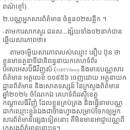
ពណ៌ខ្មៅ)
២.បណ្ណអ្នកសារព័ត៌មាន ចំនួន០២សន្លឹក ។
តាមការសាកសួរ ជនស...ង្ស័យទាំង០២នាក់បាន
+
ឆ្លើយសារភាពថា៖
តាមចម្លើយសារភាពរបស់ឈ្មោះ នឿប ប៊ុន ថា
-
ខ្លួនមានតួនាទីជានិពន្ធនាយកគេហទំព័រ
អេសអេសប៊ីធីវីញូស៍ (
និងមានបណ្ណសារ
SSBTVNews)
ព័ត៌មាន អត្តលេខ ០០៩៥៦ ចេញដោយ អគ្គនាយក
ដ្ឋានព័ត៌មាន និងសោតទស្សន៍ នៃក្រសួងព័ត៌មាន
ឆ្នាំ២០២៤ ចំណែកឯ គេហទំព័ររស្មីខេត្ត
កណ្តាលធីវីញ៉ូ ដែលខ្លួនគ្រប់គ្រង និងធ្វើនាមបណ្ណ
ដាក់ឈ្មោះខ្លួនឯងជាចាងហ្វាងសម្រាប់ចែកឲ្យអ្នក
សារព័ត៌មានផ្សេងទៀតនោះ គឺមិនមានអាជ្ញាបណ្ណពី
ក្រសួងព័ត៌មាននោះទេ។