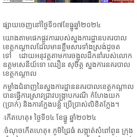
ផ្សាយចេញនៅថ្ងៃទី១៧ខែធ្នូឆ្នាំ២០២៤
យោងតាមផេកផ្លូវការរបស់ស្នងការដ្ឋានបគរបាល
ខេត្តកណ្តាលដែលមានខ្លឹមសារទាំងស្រង់ដូចត
ទៅ
ដោយអនុវត្តតាមការចង្អុលដឹកនាំរបស់លោក
ឧត្តមសេនីយ៍ទោ ឈឿន សុចិត្ត ស្នងការនគរបាល
ខេត្តកណ្តាល
កម្លាំងជំនាញនៃស្នងការដ្ឋាននគរបាលខេត្តកណ្តាល
បានធ្វើការស្រាវជ្រាវបង្ក្រាបករណី កំហែងយក
(ប្រាក់) និងការក្លែងបន្លំ ប្រើប្រាស់លិខិតក្លែង។
កើតហេតុ៖ ថ្ងៃទី១៤ ខែធ្នូ ឆ្នាំ២០២៤
-
ចំណុចកើតហេតុ៖ ភូមិជ្រៃធំ សង្កាត់សំពៅពូន ក្រុង
-