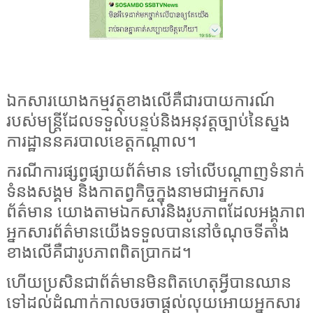
ឯកសារយោងកម្មវត្ថុខាងលើគឺជារបាយការណ៍
របស់មន្ត្រីដែលទទួលបន្ទប់និងអនុវត្តច្បាប់នៃស្នង
ការដ្ឋាននគរបាលខេត្តកណ្តាល។
ករណីការផ្សព្វផ្សាយព័ត៌មាន ទៅលើបណ្តាញទំនាក់
ទំនងសង្គម និងកាតព្វកិច្ចក្នុងនាមជាអ្នកសារ
ព័ត៌មាន យោងតាមឯកសារនិងរូបភាពដែលអង្គភាព
អ្នកសារព័ត៌មានយើងទទួលបាន​នៅចំណុចទីតាំង
ខាងលើគឺជារូបភាពពិតប្រាកដ។
ហើយប្រសិនជាព័ត៌មានមិនពិតហេតុអ្វីបានឈាន
ទៅដល់ដំណាក់កាលចរចាផ្តល់លុយអោយអ្នកសារ