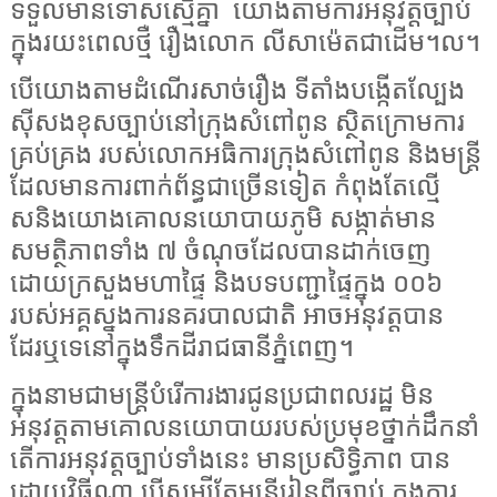
ទទួលមានទោសស្មើគ្នា
យោងតាមការអនុវត្តច្បាប់
ក្នុងរយះពេលថ្មឺ រឿងលោក លី​សាម៉េតជាដើម។ល។
បើយោងតាមដំណើរសាច់រឿង ទីតាំងបង្កើតល្បែង
ស៊ីសងខុសច្បាប់នៅក្រុងសំពៅពូន ស្ថិតក្រោមការ
គ្រប់គ្រង របស់លោកអធិការក្រុងសំពៅពូន និងមន្ត្រី
ដែលមានការពាក់ព័ន្ធជាច្រើនទៀត កំពុងតែល្មើ
សនិងយោងគោលនយោបាយភូមិ សង្កាត់មាន
សមត្ថិភាពទាំង ៧ ចំណុចដែលបានដាក់ចេញ
ដោយក្រសួងមហាផ្ទៃ និងបទបញ្ជាផ្ទៃក្នុង ០០៦
របស់អគ្គស្នងការនគរបាលជាតិ អាចអនុវត្តបាន
ដែរឬទេនៅក្នុងទឹកដីរាជធានីភ្នំពេញ។
ក្នុងនាមជាមន្ត្រីបំរើការងារជូនប្រជាពលរដ្ឋ មិន
អនុវត្តតាមគោលនយោបាយរបស់ប្រមុខថ្នាក់ដឹកនាំ
តើការអនុវត្តច្បាប់ទាំងនេះ មានប្រសិទ្ធិភាព បាន
ដោយវិធីណា បើសូម្បីតែមន្ត្រីរៀនពីច្បាប់ ក្នុងការ