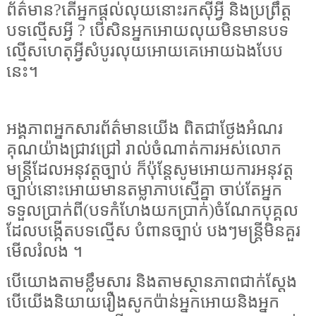
ព័ត៌មាន?តើអ្នកផ្តល់លុយនោះរកស៊ីអ្វី និងប្រព្រឹត្ត
បទល្មើសអ្វី ? បើសិនអ្នកអោយលុយមិនមានបទ
ល្មើសហេតុអ្វីសំបូរលុយអោយគេអោយឯងបែប
នេះ។
អង្គភាពអ្នកសារព័ត៌មានយើង ពិតជាថ្ងែងអំណរ
គុណយ៉ាងជ្រាវជ្រៅ រាល់ចំណាត់ការអស់លោក
មន្ត្រីដែលអនុវត្តច្បាប់ ក៏ប៉ុន្តែសូមអោយការអនុវត្ត
ច្បាប់នោះអោយមានតម្លាភាបស្មើគ្នា ចាប់តែអ្នក
ទទួលប្រាក់ពី(បទកំហែងយកប្រាក់)ចំណែកបុគ្គល
ដែលបង្កើតបទល្មើស បំពានច្បាប់ បងៗមន្ត្រីមិនគួរ
មើលរំលង ។
បើយោងតាមខ្លឹមសារ និងតាមស្ថានភាពជាក់ស្តែង
បើយើងនិយាយរឿងសូកប៉ាន់​អ្នកអោយនិងអ្នក