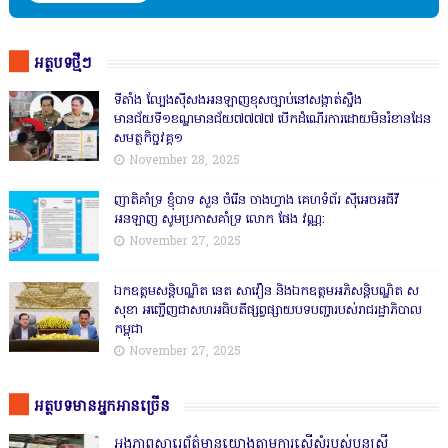
អត្ថបទថ្មីៗ
ទីតាំង ល្បែងស៊ីសងអនឡាញខុសច្បាប់នៅសង្កាត់សឹ្ចង
មានជ័យទី១ខណ្ឌមានជ័យ៧៧៧៧ បើកដំណើរការដោយមិនរំខានដែន
សមត្ថកិច្ចវគ្គ១
November 28, 2025
ញាតិគាំទ្រ ខ្ញុំបាទ សួន ចំរើន ចាងហ្វាង គេហទំព័រ ស៊ីអេចអធីវី
អនឡាញ សូមប្រកាសគាំទ្រ លោក ផែង វណ្ណ:
November 27, 2025
ឯកឧត្តមសន្តិបណ្ឌិត នេត សាវឿន និងឯកឧត្តមអភិសន្តិបណ្ឌិត ស
សុខា អញ្ជើញជាសហអធិបតីផ្សព្វផ្សាយបទបញ្ជារបស់រាជរដ្ឋាភិបាល
កម្ពុជា
November 27, 2025
អត្ថបទមានអ្នកអានច្រើន
អង្គភាពសារេព័ត៌មានយោងតាមការស្នើសុំរបស់ប្អូនស្រី