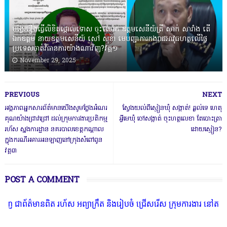
បង្វែររឿងធ្វើលិខិតថ្កោលទោស ចុះលោក ឧត្តមសេនីយ៍ត្រី សាក់ សារាំង តើ
ឯកឧត្តម នាយឧត្តមសេនីយ៍ សៅ សុខា មេបញ្ជាការកងរាជអាវុធហត្ថលើផ្ទៃ
ប្រទេសចាត់វិធានការយ៉ាងណាវិញ?វគ្គ១
November 29, 2025
PREVIOUS
NEXT
អង្គភាពអ្នកសារព័ត៌មានយើងសូមថ្លែងអំណរ
ស្វែងយល់ពីស្មៀនឃុំ សង្កាត់! ឆ្ងល់ទេ ហេតុ
គុណយ៉ាងជ្រាវជ្រៅ ដល់ក្រុមការងារប្រតិកម្ម
អ្វីមេឃុំ ចៅសង្កាត់ ចុះហត្ថលេខា តែបោះត្រា
រហ័ស ស្នងការដ្ឋាន នគរបាលខេត្តកណ្តាល
ដោយស្មៀន?
ក្នុងករណីអគារអនឡាញនៅក្រុងសំពៅពូន
វគ្គ៣
POST A COMMENT
ពិត រហ័ស អព្យាក្រឹត និងរៀបចំ ជ្រើសរើស ក្រុមការងារ នៅតាមបណ្តាលរាជធា