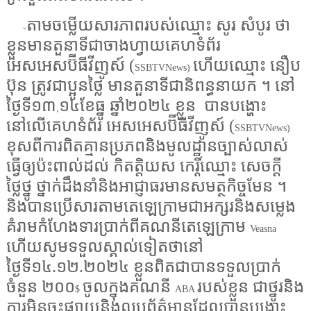
តាមចម្លើយសារភាពរបស់ឈ្មោះ សូរ សំបូរ ថា
-
ខ្លួនមានតួនាទីជាចាងហ្វាយគេហទំព័រ
អេសអេសប៊ីធីវីញូស៍ (
ហើយឈ្មោះ នឿប
SSBTVNews)
ប៊ុន ត្រូវជាប្អូនថ្លៃ មានតួនាទីជានិពន្ធនាយក ។ នៅ
ថ្ងៃទី១៣
១៤ខែធ្នូ ឆ្នាំ២០២៤ ខ្លួន
បានបង្ហោះ
,
នៅលើគេហទំព័រ អេសអេសប៊ីធីវីញូស៍ (
SSBTVNews)
ខុសពីការពិតគ្មានប្រភពនិងមូលដ្ឋានច្បាស់លាស់
ធ្វើឲ្យប៉ះពាល់ដល់ កិតត្តិយស កេរ្តិ៍ឈ្មោះ សេចក្ដី
ថ្លៃថ្នូ ថ្នាក់ដឹងនាំនិងអាជ្ញាធរមានសមត្ថកិច្ចមែន ។
និងបានប្រើសារតាមតេឡេក្រាមជាអក្សរនិងសម្លេង
គំរាមកំហែងទារប្រាក់ពីគណនីតេឡេក្រាម
Veasna
ហើយសូមទទួលស្គាល់ទៀតថានៅ
ថ្ងៃទី១៤.១២.២០២៤ ខ្លួនពិតជាបានទទួលប្រាក់
ចំនួន ២០០
ចូលក្នុងគណនី
របស់ខ្លួន ជាថ្នូរនិង
$
ABA
ការមិនចុះផ្សាយនិងលុបព័ត៌មានដែលបានបង្ហោះ