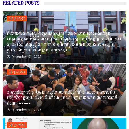
RELATED POSTS
ជ្រុងមួយសង្គម
កងរាជឣាវុធហត្ថខេត្តបញ្ជូនជនសង្ស័យ ចំនួន១៤នាក់ ទៅសាលាដំបូង
ខេត្តឣនុវត្តតាមនីតិវិធី ពាក់ព័ន្ធ ករណីជួញដូរ រក្សាទុក និងប្រើប្រាស់ដោយខុស
ច្បាប់នូវសារធាតុញៀន, កាន់កាប់ ឬដឹកជញ្ជូនអាវុធដោយគ្មានការអនុញ្ញាត,
រួមភេទជាមួយអនីតិជនក្រោមអាយុ១៥ឆ្នាំ ...
December 01, 2025
ជ្រុងមួយសង្គម
ជនសង្ស័យជនចំនួន២៨នាក់ត្រូវបានឃាត់ខ្លួនពាក់ព័ន្ធការឆបោកតាមប្រព័ន្ធ
បច្ចេកវិទ្យាក្នុងប្រតិបត្តិការដឹកនាំដោយគណៈបញ្ជាការឯកភាពរដ្ឋបាលរាជធានី
ភ្នំពេញ ‎=====
December 01, 2025
ជ្រុងមួយសង្គម