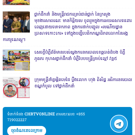
ថ្នាក់ដឹកនាំ និងមន្ត្រីរាជការគ្រប់ជាន់ថ្នាក់ នៃក្រសួង
មុខងារសាធារណៈ មានកិត្តិយស ចូលរួមក្នុងការអបអរសារទរពោរ
ពេញដោយមោទកភាព ក្នុងការដាក់បញ្ចូល «រមណីយដ្ឋាន
ប្រាសាទកោះកេរ» ទៅក្នុងបញ្ជីបេតិកភណ្ឌពិភពលោកនៃអង្គ
ការយូណេស្កូ។
សេចក្តីបំភ្លឺព័ត៌មានរបស់ស្នងការនគរបាលខេត្តបាត់ដំបង បំភ្លឺ
ភូតភរ កុហសថ្នាក់ដឹកនាំ បំភ្លឺបែបបន្ត្រីគ្រាប់ល្ពៅ វគ្គ៥
ក្រុមមន្ត្រីនាំគ្នាផ្ដិតមេដៃ ប្ដឹងលោក ហុង ពិសិដ្ឋ អធិការនគរបាល
ខណ្ឌកំបូល ទៅថ្នាក់ដឹកនាំ
ទំនាក់ទំនង​​
CHRTVONLINE
តាមរយៈលេខ +855
719022227
ចុចតំណតេលេក្រាម