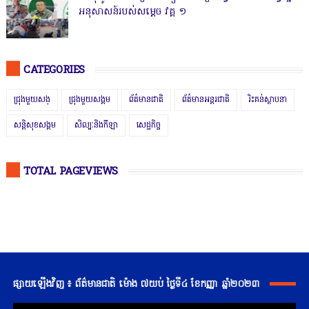
អនុសាសន៍របស់សម្ដេច វគ្គ ១
CATEGORIES
ជ្រុងមួយសង្
ជ្រុងមួយសង្គម
ព័ត៌មានជាតិ
ព័ត៌មានអន្តរជាតិ
រិះគន់ស្ថាបនា
សន្តិសុខសង្គម
សិល្បៈនិងកីឡា
សេដ្ឋកិច្ច
TOTAL PAGEVIEWS
ផ្សាយឡើងវិញ ៖ ព័ត៌មានជាតិ ម៉ោង ៧យប់ ថ្ងៃទី៤ ខែកញ្ញា ឆ្នាំ២០២៣