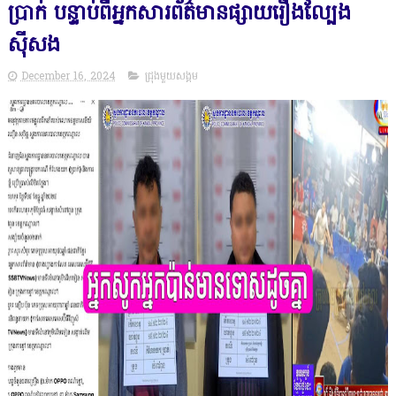
ប្រាក់ បន្ទាប់ពីអ្នកសារព័ត៌មានផ្សាយរឿងល្បែង
ស៊ីសង
December 16, 2024
ជ្រុងមួយសង្គម