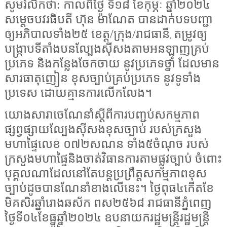
សូមរំលឹកថា: កាលពីថ្ងៃ ទី១៨ ខែកុម្ភៈ ឆ្នាំ២០២៤
សម្តេចបវរធិបតី ហ៊ុន ម៉ាណែត បានដាក់បទបញ្ជា
ឲ្យអភិបាលទាំង២៥ ខេត្ត/ក្រុង/រាជធានី
តម្រូវឲ្យ
,
បង្រ្កាបទីតាំងបនល្បែងស៊ីសងតាមអនឡាញគ្រប់
ប្រភេទ និងកន្លែងចែកចាយ នូវប្រភេទថ្នាំ ដែលមាន
សារធាតុញៀន ខុសច្បាប់គ្រប់ប្រភេទ នូវទូទាំង
ប្រទេស ដោយគ្មានការលើកលែង។
យោងសារាចេណែនាំស្តីពីការបញ្ជប់សកម្មភាព
ផ្សព្វផ្សាយល្បែងស៊ីសងខុសច្បាប់ របស់ក្រសួង
មហាផ្ទៃលេខ ០៧២សណន ទាំង៥ចំណុច របស់
ក្រសួងមហាផ្ទៃនិងចាត់វិធានការតាមផ្លូវច្បាប់ ចំពោះ
បុគ្គលណាដែលនៅតែបន្តប្រព្រឹត្តសកម្មភាពខុស
ច្បាប់ដូចបានណែនាំខាងលើនេះ។ ថ្ងៃពុធ៤កើតខែ
មិគសិរឆ្នាំរោងឆស័ក ពស២៥៦៨ រាជធានីភ្នំពេញ
ថ្ងៃទី០៤ខែធ្នូឆ្នាំ២០២៤ ឧបនាយករដ្ឋមន្ត្រីរដ្ឋមន្ត្រី