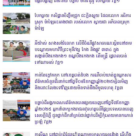
បំផ្លិចបំផ្លាញ ធម៌វិន័យ បន្ទាប់ មានវិដូអូ បែកធ្លាយ វគ្គ១
បែកធ្លាយ កសិដ្ឋានចិញ្ចឹមជ្រូក ជះក្លិនស្អុយ ដែលលោក អធិការ
ស្រុក ម៉ាឡៃអះអាងថាជា របស់លោក ស្វាយជា អភិបាលស្រុក
ម៉ាឡៃ
អីយ៉ាស់ សាងសង់រំលោភ លើដីចំណីផ្លូវសាធារណៈស្ថិតនៅតាម
បណ្ដោយមហាវិថីព្រះមុនីវង្ស កែង និងផ្លូវ ៣៣៤ ក្នុង
សង្កាត់បឹងកេងកង១ ខណ្ឌបឹងកេងកង តើមន្ត្រី រដ្ឋបាលបាត់
ទៅណាអស់ វគ្គ១
កាន់តែក្តៅគគុក នៅខេត្តបាត់ដំបង ករណីចាប់ឃាត់ខ្លួនអ្នកសារ
ព័ត៌មានចំនួនពីរនាក់នៅថ្ងៃទី០៨ខែកញ្ញាឆ្នាំ២០២៥ម្សិលមិញ
និងដោះលែងទៅវិញដោយមិនទាន់ដឹងពីមូលហេតុ វគ្គ៣
បន្ទាប់ពីអង្គភាពសារព័ត៌មានបានផ្សាយចេញនៅថ្ងៃទី៧ខែកញ្ញា
ឆ្នាំ២០២៥ អ្នកនាំពាក្យកងរាជអាវុធហត្ថលើផ្ទៃប្រទេសបានចេញ
សេចក្តីបំភ្លឺ ជូនថ្នាក់ដឹកនាំគ្រប់ជាន់ថ្នាក់ដើម្បីកុំអោយមានការភាន់
ច្រឡំ វគ្គ២
កាសុីណូ នៅជាប់ព្រំដែនវៀតណាមច្រកស្វាយអាង៉ោង ធ្វើហ្នឹង