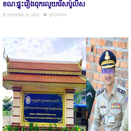
ខណ:ផ្ទុះរឿងពុករលួយរើសប៉ូលីស
November 14, 2024
ជ្រុងមួយសង្គម