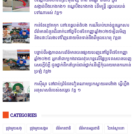
បណ្ដោយមហាវិថីព្រះមុនីវង្ស កែង និងផ្លូវ ៣៣៤ ក្នុង
សង្កាត់បឹងកេងកង១ ខណ្ឌបឹងកេងកង តើមន្ត្រី រដ្ឋបាលបាត់
ទៅណាអស់ វគ្គ១
កាន់តែក្តៅគគុក នៅខេត្តបាត់ដំបង ករណីចាប់ឃាត់ខ្លួនអ្នកសារ
ព័ត៌មានចំនួនពីរនាក់នៅថ្ងៃទី០៨ខែកញ្ញាឆ្នាំ២០២៥ម្សិលមិញ
និងដោះលែងទៅវិញដោយមិនទាន់ដឹងពីមូលហេតុ វគ្គ៣
បន្ទាប់ពីអង្គភាពសារព័ត៌មានបានផ្សាយចេញនៅថ្ងៃទី៧ខែកញ្ញា
ឆ្នាំ២០២៥ អ្នកនាំពាក្យកងរាជអាវុធហត្ថលើផ្ទៃប្រទេសបានចេញ
សេចក្តីបំភ្លឺ ជូនថ្នាក់ដឹកនាំគ្រប់ជាន់ថ្នាក់ដើម្បីកុំអោយមានការភាន់
ច្រឡំ វគ្គ២
កាសុីណូ នៅជាប់ព្រំដែនវៀតណាមច្រកស្វាយអាង៉ោង ធ្វើហ្នឹង
អនុសាសន៍របស់សម្ដេច វគ្គ ១
CATEGORIES
ជ្រុងមួយសង្
ជ្រុងមួយសង្គម
ព័ត៌មានជាតិ
ព័ត៌មានអន្តរជាតិ
រិះគន់ស្ថាបនា