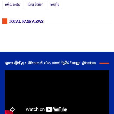
សន្តិសុខសង្គម
សិល្បៈនិងកីឡា
សេដ្ឋកិច្ច
TOTAL PAGEVIEWS
ផ្សាយឡើងវិញ ៖ ព័ត៌មានជាតិ ម៉ោង ៧យប់ ថ្ងៃទី៤ ខែកញ្ញា ឆ្នាំ២០២៣