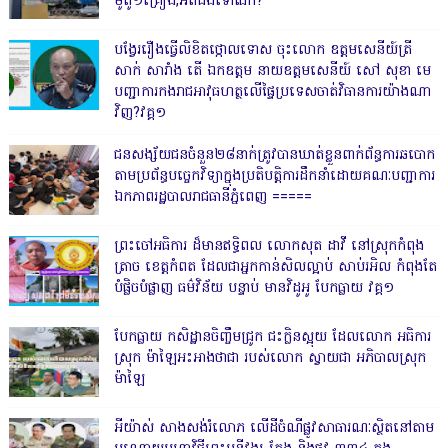
ម៉ូតូ១គ្រឿង,អត់ដឹងទៅណា?
បង្វែររឿងធ្វើលិខិតថ្កោលទោស ចុះលោក ឧត្តមសេនីយ៍ត្រី
សាក់ សារាំង តើ ឯកឧត្តម នាយឧត្តមសេនីយ៍ សៅ សុខា មេ
បញ្ជាការកងរាជអាវុធហត្ថលើផ្ទៃប្រទេសចាត់វិធានការយ៉ាងណា
វិញ?វគ្គ១
ជនសង្ស័យជនចំនួន២៨នាក់ត្រូវបានឃាត់ខ្លួនពាក់ព័ន្ធការឆបោក
តាមប្រព័ន្ធបច្ចេកវិទ្យាក្នុងប្រតិបត្តិការដឹកនាំដោយគណៈបញ្ជាការ
ឯកភាពរដ្ឋបាលរាជធានីភ្នំពេញ ‎=====
ព្រះចៅអធិការ ដ៏មានឥទ្ធិពល លោកសុត ដាវី នៅស្រុកកំពុង
ត្រាច ខេត្តកំពត ដែលជាអ្នកកាន់សិលល្អាប់ សាប់រអិល កំពុងតែ
បំផ្លិចបំផ្លាញ ធម៌វិន័យ បន្ទាប់ មានវិដូអូ បែកធ្លាយ វគ្គ១
បែកធ្លាយ កសិដ្ឋានចិញ្ចឹមជ្រូក ជះក្លិនស្អុយ ដែលលោក អធិការ
ស្រុក ម៉ាឡៃអះអាងថាជា របស់លោក ស្វាយជា អភិបាលស្រុក
ម៉ាឡៃ
អីយ៉ាស់ សាងសង់រំលោភ លើដីចំណីផ្លូវសាធារណៈស្ថិតនៅតាម