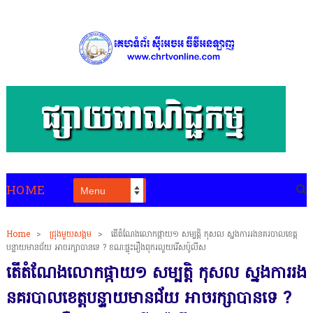
HOME
Home
>
ជ្រុងមួយសង្គម
>
តើតំណែងលោកផ្កាយ១ សម្បត្តិ កុសល ស្នងការរងនគរបាលខេត្ត
បន្ទាយមានជ័យ អាចរក្សាបានទេ ? ខណ:ផ្ទុះរឿងពុករលួយរើសប៉ូលីស
តើតំណែងលោកផ្កាយ១ សម្បត្តិ កុសល ស្នងការរង
នគរបាលខេត្តបន្ទាយមានជ័យ អាចរក្សាបានទេ ?