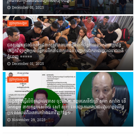
រួមភេទជាមួយអនីតិជនក្រោមអាយុ១៥ឆ្នាំ ...
December 01, 2025
ជ្រុងមួយសង្គម
ជនសង្ស័យជនចំនួន២៨នាក់ត្រូវបានឃាត់ខ្លួនពាក់ព័ន្ធការឆបោកតាមប្រព័ន្ធ
បច្ចេកវិទ្យាក្នុងប្រតិបត្តិការដឹកនាំដោយគណៈបញ្ជាការឯកភាពរដ្ឋបាលរាជធានី
ភ្នំពេញ ‎=====
December 01, 2025
ជ្រុងមួយសង្គម
បង្វែររឿងធ្វើលិខិតថ្កោលទោស ចុះលោក ឧត្តមសេនីយ៍ត្រី សាក់ សារាំង តើ
ឯកឧត្តម នាយឧត្តមសេនីយ៍ សៅ សុខា មេបញ្ជាការកងរាជអាវុធហត្ថលើផ្ទៃ
ប្រទេសចាត់វិធានការយ៉ាងណាវិញ?វគ្គ១
November 29, 2025