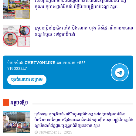
សេចក្តីបំភ្លឺព័ត៌មានរបស់ស្នងការនគរបាលខេត្តបាត់ដំបង បំភ្លឺ
ភូតភរ កុហសថ្នាក់ដឹកនាំ បំភ្លឺបែបបន្ត្រីគ្រាប់ល្ពៅ វគ្គ៥
ក្រុមមន្ត្រីនាំគ្នាផ្ដិតមេដៃ ប្ដឹងលោក ហុង ពិសិដ្ឋ អធិការនគរបាល
ខណ្ឌកំបូល ទៅថ្នាក់ដឹកនាំ
ទំនាក់ទំនង​​
CHRTVONLINE
តាមរយៈលេខ +855
719022227
ចុចតំណតេលេក្រាម
អត្ថបទថ្មីៗ
ច្រាំងទន្លេ បុកគ្រិះសំណង់រឹងចូលច្រាំងទន្លេ នៅសង្កាត់ព្រែកអំពិល
មិនមែនមានតែមួយកន្លែងនោះទេ ពិតជារីកដូចផ្សិត សូមមន្ត្រីជំនាញនិង
ស្ថាប័នពាក់ព័ន្ធជួយចុះត្រួតពិនិត្យផងទាន វគ្គ២
November 13, 2025