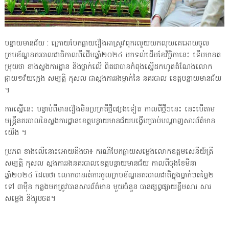
បន្ទាយមានជ័យ : ក្រោយបែកធ្លាយរឿងអាស្រូវពុករលួយយកលុយគេអោយចូល
ក្របខ័ណ្ឌនគរបាលជាតិកាលពីដើមឆ្នាំ២០២៤ មកទល់ដើមខែវិច្ឆិកានេះ ទើបមានត
ម្រុយថា ខាងស្នងការដ្ឋាន និងថ្នាក់លើ ពិតជាបានកំពុងស្នើដកហូតតំណែងលោក
ផ្កាយ១វ័យក្មេង សម្បត្តិ កុសល ជាស្នងការរងម្នាក់នៃ នគរបាល ខេត្តបន្ទាយមានជ័យ
។
ការស្នើនេះ បន្ទាប់ពីមានរឿងមិនប្រក្រតីថ្មីផ្សេងទៀត កាលពីថ្មីៗនេះ នេះបើតាម
មន្ត្រីនគរបាលនៃស្នងការដ្ឋានខេត្តបន្ទាយមានជ័យបង្ហើបប្រាប់បណ្តាញសារព័ត៌មាន
យើង ។
ប្រភព ខាងលើនោះអោយដឹងថា៖ ករណីបែកធ្លាយសម្លេងលោកឧត្តមសេនីយ៍ត្រី
សម្បត្តិ កុសល ស្នងការរងនគរបាលខេត្តបន្ទាយមានជ័យ កាលពីចុងខែមីនា
ឆ្នាំ២០២៤ ដែលថា លោកបានរត់ការចូលក្របខ័ណ្ឌនគរបាលជាតិក្នុងម្នាក់ៗតម្លៃ២
ទៅ ៣ម៉ឺន កន្លងមកត្រូវបានសារព័ត៌មាន មួយចំនួន បានផ្សព្វផ្សាយខ្លឹមសារ សារ
សម្លេង និងរូបថត។