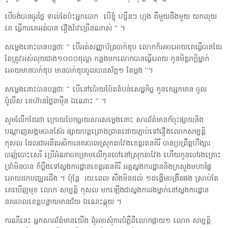
បើចង់បានធូរថ្លៃ ទាល់តែប៉ះអ្នកបោក បើខ្ញុំ ហ្សីនៗ ហ្មង គឺមួយដឹងមួយ យកលុយ
គេ ធ្វើការគេអត់បាន រឿងរ៉ាវច្រើនណាស់ “ ។
សម្លេងនោះបានបន្តថា: “ បើអត់សញ្ញាប័ត្របាក់ឌុប លោកក៏អាចអោយគេធ្វើបានដែរ
តែត្រូវអស់លុយជាង១០០០ដុល្លា កន្លងមកលោកបានធ្វើអោយ កូនមិត្តភក្តិម្នាក់
អោយមានបាក់ឌុប មានបាក់ឌុបចូលបានស័ក្ត១ តែម្តង “។
សម្លេងនោះបានបន្តថា: “ បើនៅប៉ោយប៉ែតតំបន់សេដ្ឋកិច្ច កូនគេអ្នកមាន ចូល
ប៉ូលីស គេហ៊ានថ្លៃ៣ម៉ឺន ឯណោះ “ ។
សូមរំលឹកដែរថា ក្រោយបែកធ្លាយសារសម្លេងនោះ សារព័ត៌មានក័ចុះផ្សាយនិង
បណ្តាញសង្គមបានស៊ែរ ផ្សាយបន្តព្រោងព្រាតដោយភ្ជាប់ទៅរឿងលោកសម្បត្តិ
កុសល ដែលជាអតីតអធិការនគរបាលស្រុកតាវែងខេត្តរតនគិរី បានប្រព្រឹត្តហឹង្សារ
បាញ់បោះសេរី ប្រើអំណាចគម្រាមលើកូនចៅនៅស្រុកតាវែង ហើយកូនចៅរងគ្រោះ
ទ្រាំមិនបាន ក៏ប្តឹងទៅស្នងការដ្ឋានខេត្តរតនគិរី អគ្គស្នងការដ្ឋាននិងក្រសួងមហាផ្ទៃ
អោយដកបញ្ឈរជើង ។ ប៉ុន្តែ រយ:ពេល សឹងមិនដល់ ១ដង្ហើមចង្រឹតផង ស្រាប់តែ
គេឃើញមុខ លោក សម្បត្តិ កុសល មកឡើងជាស្នងការរងម្នាក់នៅស្នងការដ្ឋាន
នគរបាលខេត្តបន្ទាយមានជ័យ ឯណេះឆ្កុយ ។
ករណីនេះ អ្នកសារព័ត៌មានយើង ពុំអាចសុំការបំភ្លឺពីលោកផ្កាយ១ លោក សម្បត្តិ