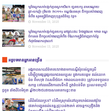
ឃ្លាំងស្តុកសាច់បង្កក់គ្មានស្លាកយីហោ ខា្នតយក្ស តាមបណ្តោយ
ផ្លូវ<ឧកញ៉ា ទ្រីហេង .២០១១> ខណ្ឌសែនសុខ ដឹកចូលយ៉ាងពេញ
ទំហឹង សូមមន្ត្រីជំនាញចុះត្រួតពិនិត្យ វគ្គ១
November 13, 2025
ឃ្លាំងស្តុកសាច់បង្កក់ខា្នតយក្ស នៅផ្លូវ៤៧៤ កែងផ្លូវលេខ ១២៣ ខណ្ឌ
ចំការមន ដឹកចូលយ៉ាងពេញទំហឹង ចំណែកមន្ត្រីជំនាញពាក់ព័ន្ធ
កំពុងតែដេកលុងលក់
November 13, 2025
អត្ថបទមានអ្នកអានច្រើន
អង្គភាពសារេព័ត៌មានយោងតាមការស្នើសុំរបស់ប្អូនស្រី
ដើម្បីជួយផ្សព្វផ្សាយរកជនសប្បុរស ក្នុងការឧបត្ថម ដល់លោក
ម៉ន គឹមហុង វរសេនីយ៍ឯក កងពលលេខ៧០ ត្រូវបានទទួលបេ
សកម្ម ទៅឈរជើងការពារទឹកដី ក្នុងតំបន់ទី៣ ប្រាសាទតាក្របី
ថ្មដូន តាំងពីខែមិថុនា ឆ្នាំ២០២៥ដោយសារមានការខ្វះខាត
តើពិតដែលឬទេ? ប៉េអឹមស្រុកសំពៅលូនឃាត់ជនសង្ស័យ
៧នាក់បញ្ជូនដល់ខេត្ត,ជ្រុះបាត់២នាក់ រថយន្ត១គ្រឿងនិង