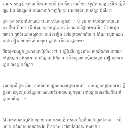
លោក សម្បត្តិ កុសល និងលោកស្រី រ៉ាំង ភីរម្យ ជាភរិយា សុទ្ធតែបន្ទរគ្នាស្មើដៃ ធ្វើទី
ផ្សារ ជ្រែ និងផ្សាយឃោសនាទាក់ទាញម៉ូយៗ អោយចូល ក្របខ័ណ្ឌ ប៉ូលីស។
ក្នុង សារសម្លេងបែកធ្លាយ លោកស្រីបានអួតថា : ” ប្តី ខ្លួន មានសមត្ថភាពប៉ុនណា
អាចដឹងហើយ ? ទើបតែអាយុ៣៨ឆ្នាំសោះ តែបានពាក់ផ្កាយ១ហើយ គឺវ័យក្មេង
ជាងគេ ក្នុងចំណោមស្នងការរងដទៃទៀត នៅបន្ទាយមានជ័យ ។ ចំណែកស្នងការរង
ផ្សេងទៀត យ៉ាងតិចក៏អាយុ៥០ឆ្នាំដែរ ទើបបានផ្កាយ១។
ចឹងសូមបងប្អូន រួសរាន់ចូលប៉ូលីសទៅ ។ ធ្វើប៉ូលីសល្អណាស់ មានអំណាច ងាយរក
កន្លែងល្អៗ ចង់ដូរទៅក្របខ័ណ្ឌផ្សេងក៏បាន ហើយចូលតាមប្តីរបស់ខ្លួន លឿនជាងគេ
ហ្មង បានក្របខ័ណ្ឌ។
លោកស្រី រ៉ាំង ភីរម្យ បាននិយាយក្នុងសារសម្លេងនោះថា : ជាក់ស្តែងកន្លងមកនេះ ប្តី
ខ្លួនរត់ការចូលក្របខ័ណ្ឌនគរបាលជាតិអោយបងប្អូនម្នាក់ នៅបន្ទាយមានជ័យនិងនៅ
ស្រុកម៉ាឡៃ “ ។
ចំណែកសារសម្លេងបែកធ្លាយ លោកសម្បត្តិ កុសល វិញក៏មានអំណួតដែរថា “ បើ
ចូលក្របខ៏ណ្ឌតាមខ្លួនវារាងថ្លៃ ពី២ក្រាសទៅ៣ម៉ឺនដុល្លារ ក្នុងម្នាក់ៗ