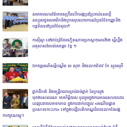
សមាគមសារព័ត៌មានសុក្រឹតបើកអង្គប្រជុំប្រគល់សេចក្តី
សម្រេចជូនសមាជិកនិងបូកសរុបរបាយការណ៍ប្រចាំខែកញ្ញានិង
បន្តទិសដៅប្រចាំខែតុលា!!
កាសុីណូ នៅជាប់ព្រំដែនវៀតណាមច្រកស្វាយអាង៉ោង ធ្វើហ្នឹង
អនុសាសន៍របស់សម្ដេច វគ្គ ១
ឯកឧត្តមអភិសន្តិបណ្ឌិត ស សុខា និងលោកជំទាវ កែ សួនសុភី
ថ្នាក់ដឹកនាំ និងមន្ត្រីរាជការគ្រប់ជាន់ថ្នាក់ នៃក្រសួង
មុខងារសាធារណៈ មានកិត្តិយស ចូលរួមក្នុងការអបអរសារទរពោរ
ពេញដោយមោទកភាព ក្នុងការដាក់បញ្ចូល «រមណីយដ្ឋាន
ប្រាសាទកោះកេរ» ទៅក្នុងបញ្ជីបេតិកភណ្ឌពិភពលោកនៃអង្គ
ការយូណេស្កូ។