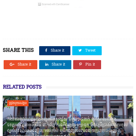
SHARE THIS
Share it
Tweet
Share it
Share it
Pin it
RELATED POSTS
ជ្រុងមួយសង្គម
កងរាជឣាវុធហត្ថខេត្តបញ្ជូនជនសង្ស័យ ចំនួន១៤នាក់ ទៅសាលាដំបូង
ខេត្តឣនុវត្តតាមនីតិវិធី ពាក់ព័ន្ធ ករណីជួញដូរ រក្សាទុក និងប្រើប្រាស់ដោយខុស
ច្បាប់នូវសារធាតុញៀន, កាន់កាប់ ឬដឹកជញ្ជូនអាវុធដោយគ្មានការអនុញ្ញាត,