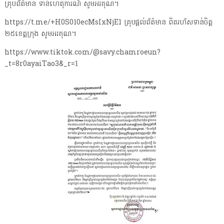
គ្រុបព័ត៌មាន ទាន់ហេតុការណ៍ សូមអរគុណ។
https://t.me/+H0S010ecMsIxNjE1 គ្រុបផ្តល់ព័ត៌មាន ពិតរហ័សទាន់ចិត្ត
២៥ខេត្តក្រុង សូមអរគុណ។
https://www.tiktok.com/@savy.chamroeun?
_t=8r0ayaiTao3&_r=1