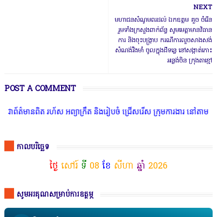
NEXT
មហាជនសំណូមពរដល់ ឯកឧត្ដម គួច ចំរើន
រួមទាំងក្រសួងពាក់ព័ន្ធ សូមមេត្តាមានវិធាន
ការ និងចុះបង្ក្រាប ករណីការលួចសាងសង់
សំណង់រឹងមាំ ចូលក្នុងដីទន្លេ នៅសង្កាត់កោះ
អន្លង់ចិន ក្រុងតាខ្មៅ
POST A COMMENT
មានពិត រហ័ស អព្យាក្រឹត និងរៀបចំ ជ្រើសរើស ក្រុមការងារ នៅតាមបណ្តាលរា
កាលបរិច្ឆេទ
ថ្ងៃ
សៅរ៍
ទី
08
ខែ
សីហា
ឆ្នាំ
2026
សូមអរគុណសម្រាប់ការឧត្ថម្ភ