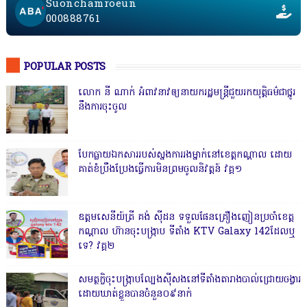
Suonchamroeun
000888761
POPULAR POSTS
លោក នី ណាក់ អំពាវនាវឲ្យនាយករដ្ឋមន្ត្រីជួយរកយុត្តិធម៌ជាថ្នូរ
នឹងការចុះចូល
បែកធ្លាយឯកសាររបស់ស្នងការរងម្នាក់នៅខេត្តកណ្ដាល ដោយ
គាត់ខំប្រឹងប្រែងធ្វើការមិនព្រមចូលនិវត្តន៍ វគ្គ១
ឧត្តមសេនីយ៍ត្រី គង់ ស៊ីដន ទទួលផែនគ្រឿងញៀនប្រចាំខេត្ត
កណ្តាល ហ៊ានចុះបង្ក្រាប ទីតាំង KTV Galaxy 142ដែលឬ
ទេ? វគ្គ២
សមត្ថកិ្ចចុះបង្ក្រាបល្បែងស៊ីសងនៅទីតាំងតារាងបាល់ជ្រោយចង្វារ
ដោយឃាត់ខ្លួនបានចំនួន០៩នាក់