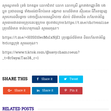
សូមស្វាគមន៍ ទ្រង់ ឯកឧត្តម លោកជំទាវ លោក លោកស្រី អ្នកនាងកញ្ញានិង បង
ប្អូន ប្រជាពលរដ្ឋ ទាំងអស់ជាទីរាប់អាន អង្គភាព សារព័ត៌មាន ស៊ីអេចអ ធីវីអនឡាញ
សូមគោរពពីចម្ងាយ ដោយក្តីសោមនស្សរីករាយ សំរាប់ ព័ត៌មានពិត រហ័សទាន់ចិត្ត
សូមតាមដានតាមគ្រុបតេឡេក្រាម ដូចខាងក្រោម:https://t.me/chrtvonline
គ្រុបព័ត៌មាន ទាន់ហេតុការណ៍ សូមអរគុណ។
https://t.me/+H0S010ecMsIxNjE1 គ្រុបផ្តល់ព័ត៌មាន ពិតរហ័សទាន់ចិត្ត
២៥ខេត្តក្រុង សូមអរគុណ។
https://www.tiktok.com/@savy.chamroeun?
_t=8r0ayaiTao3&_r=1
SHARE THIS
Share it
Tweet
Share it
Share it
Pin it
RELATED POSTS