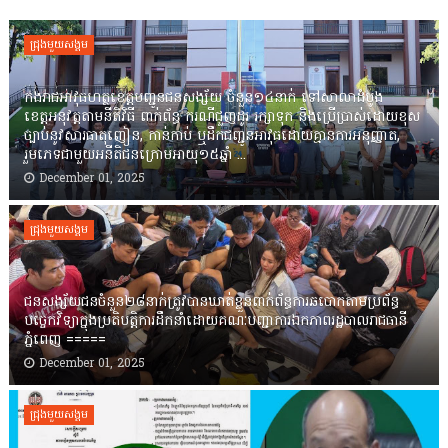
ជ្រុងមួយសង្គម
កងរាជឣាវុធហត្ថខេត្តបញ្ជូនជនសង្ស័យ ចំនួន១៤នាក់ ទៅសាលាដំបូង
ខេត្តឣនុវត្តតាមនីតិវិធី ពាក់ព័ន្ធ ករណីជួញដូរ រក្សាទុក និងប្រើប្រាស់ដោយខុស
ច្បាប់នូវសារធាតុញៀន, កាន់កាប់ ឬដឹកជញ្ជូនអាវុធដោយគ្មានការអនុញ្ញាត,
រួមភេទជាមួយអនីតិជនក្រោមអាយុ១៥ឆ្នាំ ...
December 01, 2025
ជ្រុងមួយសង្គម
ជនសង្ស័យជនចំនួន២៨នាក់ត្រូវបានឃាត់ខ្លួនពាក់ព័ន្ធការឆបោកតាមប្រព័ន្ធ
បច្ចេកវិទ្យាក្នុងប្រតិបត្តិការដឹកនាំដោយគណៈបញ្ជាការឯកភាពរដ្ឋបាលរាជធានី
ភ្នំពេញ ‎=====
December 01, 2025
ជ្រុងមួយសង្គម