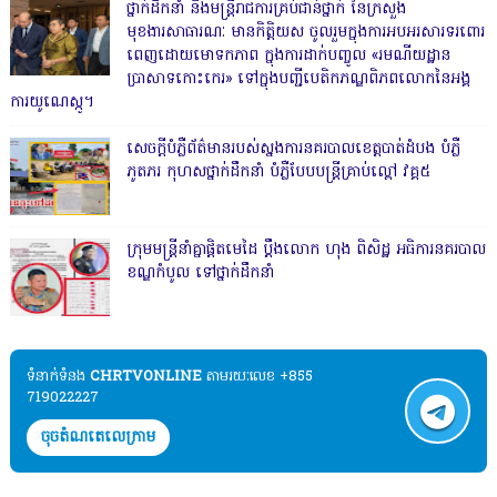
ថ្នាក់ដឹកនាំ និងមន្ត្រីរាជការគ្រប់ជាន់ថ្នាក់ នៃក្រសួង
មុខងារសាធារណៈ មានកិត្តិយស ចូលរួមក្នុងការអបអរសារទរពោរ
ពេញដោយមោទកភាព ក្នុងការដាក់បញ្ចូល «រមណីយដ្ឋាន
ប្រាសាទកោះកេរ» ទៅក្នុងបញ្ជីបេតិកភណ្ឌពិភពលោកនៃអង្គ
ការយូណេស្កូ។
សេចក្តីបំភ្លឺព័ត៌មានរបស់ស្នងការនគរបាលខេត្តបាត់ដំបង បំភ្លឺ
ភូតភរ កុហសថ្នាក់ដឹកនាំ បំភ្លឺបែបបន្ត្រីគ្រាប់ល្ពៅ វគ្គ៥
ក្រុមមន្ត្រីនាំគ្នាផ្ដិតមេដៃ ប្ដឹងលោក ហុង ពិសិដ្ឋ អធិការនគរបាល
ខណ្ឌកំបូល ទៅថ្នាក់ដឹកនាំ
ទំនាក់ទំនង​​
CHRTVONLINE
តាមរយៈលេខ +855
719022227
ចុចតំណតេលេក្រាម