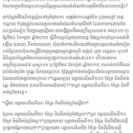
អំណាចមួយដំបរស្វានោះចូលចិត្តលួចសាងសង់សំណង់បេតុងរឹងមាំរំលោភយកម៉្លេះ?
ជាក់ស្ដែងដីចំណីទន្លេស្ថិតនៅភូមិចុងកោះ សង្កាត់កោះអន្លង់ចិន ក្រុងតាខ្មៅ ខេត្ត
កណ្ដាល កំពុងត្រូវបានគេលួចសាងសង់សំណង់បេតុងរឹងមាំ រំលោភយកដោយមិន
ចេះខ្មាស់អៀន មិនខ្លាចញញើតថា ជាទង្វើផ្ទុយនឹងអនុក្រឹត្យលេខ៩៨ អនក្រ.បក ចុះ
ថ្ងៃទី២៤ ខែកក្កដា ឆ្នាំ២០១៥ ស្តីពីការគ្រប់គ្រងអាងទន្លេ និងច្បាប់របស់ប្រទេសជាតិ
ឡើយ (ពោល) គឺទល់ពេលនេះ សំណង់ខាងលើបាននៅតែលួចបន្តសាងសង់ជារៀង
រាល់ថ្ងៃដោយពុំមានមន្ត្រីជំនាញឬអាជ្ញាធរមូលដ្ឋានភូមិ សង្កាត់ ក្រុង ខេត្តណា ចុះទៅ
ពិនិត្យជាក់ស្ដែងនិងហាមឃាត់ឬបង្អាក់ការសាងសង់នោះទេ។ បើយោងតាម
អនុក្រឹត្យលេខ៩៨ អនក្រ.បក ចុះថ្ងៃទី២៤ ខែកក្កដា ឆ្នាំ២០១៥ ការកាន់កាប់ដីដែល
ជាប់តំបន់ច្រាំង ឬឆ្នេរ មិនខុសច្បាប់ទេ ប៉ុន្តែត្រូវកាន់កាប់ស្ថិតលើរយៈចម្ងាយតាមច្បាប់
ដែលបានចែងដូចខាងក្រោម៖។*ឆ្នេរសមុទ្រ៖ ចម្ងាយលើសពី១០០ ម៉ែត្រ គិតពីមាត់
ឆ្នេរ និងមាត់ពាម (ពេលទឹកជោរអតិបរមា)។*ទន្លេ៖ ចម្ងាយលើសពី៥០ ម៉ែត្រ គិតពី
មាត់ច្រាំងទន្លេ។
*ស្ទឹង៖ ចម្ងាយលើសពី៣០ ម៉ែត្រ គិតពីមាត់ច្រាំងស្ទឹង។*
ព្រែក៖ ចម្ងាយលើសពី២០ ម៉ែត្រ គិតពីមាត់ច្រាំងព្រែក។*អូរ៖ ចម្ងាយលើសពី១០
ម៉ែត្រ គិតពីមាត់ច្រាំងអូរ។*ប្រឡាយមេ៖ ចម្ងាយលើសពី១០ ម៉ែត្រ គិតពីជើងទេរភ្លឺ
ប្រឡាយផ្នែកខាងក្រៅ។*ប្រឡាយរង៖ ចម្ងាយលើសពី៥ ម៉ែត្រ គិតពីជើងទេរភ្លឺ