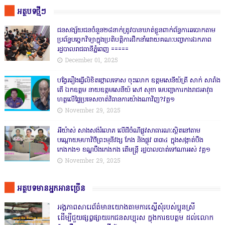
អត្ថបទថ្មីៗ
ជនសង្ស័យជនចំនួន២៨នាក់ត្រូវបានឃាត់ខ្លួនពាក់ព័ន្ធការឆបោកតាម
ប្រព័ន្ធបច្ចេកវិទ្យាក្នុងប្រតិបត្តិការដឹកនាំដោយគណៈបញ្ជាការឯកភាព
រដ្ឋបាលរាជធានីភ្នំពេញ ‎=====
December 01, 2025
បង្វែររឿងធ្វើលិខិតថ្កោលទោស ចុះលោក ឧត្តមសេនីយ៍ត្រី សាក់ សារាំង
តើ ឯកឧត្តម នាយឧត្តមសេនីយ៍ សៅ សុខា មេបញ្ជាការកងរាជអាវុធ
ហត្ថលើផ្ទៃប្រទេសចាត់វិធានការយ៉ាងណាវិញ?វគ្គ១
November 29, 2025
អីយ៉ាស់ សាងសង់រំលោភ លើដីចំណីផ្លូវសាធារណៈស្ថិតនៅតាម
បណ្ដោយមហាវិថីព្រះមុនីវង្ស កែង និងផ្លូវ ៣៣៤ ក្នុងសង្កាត់បឹង
កេងកង១ ខណ្ឌបឹងកេងកង តើមន្ត្រី រដ្ឋបាលបាត់ទៅណាអស់ វគ្គ១
November 29, 2025
អត្ថបទមានអ្នកអានច្រើន
អង្គភាពសារេព័ត៌មានយោងតាមការស្នើសុំរបស់ប្អូនស្រី
ដើម្បីជួយផ្សព្វផ្សាយរកជនសប្បុរស ក្នុងការឧបត្ថម ដល់លោក