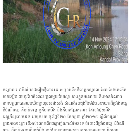
កណ្ដាល៖ វាមិនមែនជារឿងថ្មីនោះទេ សម្រាប់ទឹកដីខេត្តកណ្ដាល ដែលតែងតែកើត
មានឡើង ជាហូរហែចំពោះបុគ្គលមួយដំបរស្វា អាងខ្លួនមានលុយ និងមានអំណាច
មានបក្ខពួកបានឃុបឃិតគ្នាលួចសាងសង់ សំណង់បេតុងរឹងមាំរំលោភយកដីច្រាំងទន្លេ
ដីចំណីទន្លេ ដីមាត់ទន្លេ ឬដីមាត់បឹង និងដីមាត់ព្រែកនោះ ដែលវាផ្ទុយនឹង
អនុក្រឹត្យលេខ៩៨ អនក្រ.បក ចុះថ្ងៃទី២៤ ខែកក្កដា ឆ្នាំ២០១៥ ស្តីពីការគ្រប់
គ្រងអាងទន្លេ។តើអស់លោកពិតជាឆ្ងាញ់ណាស់មែនទេ ចំពោះដីច្រាំងទន្លេ ដីចំណី
ទន្លេ ដីមាត់ទន្លេឬដីមាត់បឹង មាត់ព្រែកបានជាអស់លោកអ្នកមានលុយ និងមាន