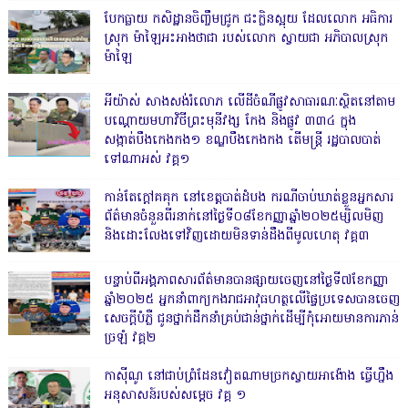
បែកធ្លាយ កសិដ្ឋានចិញ្ចឹមជ្រូក ជះក្លិនស្អុយ ដែលលោក អធិការ
ស្រុក ម៉ាឡៃអះអាងថាជា របស់លោក ស្វាយជា អភិបាលស្រុក
ម៉ាឡៃ
អីយ៉ាស់ សាងសង់រំលោភ លើដីចំណីផ្លូវសាធារណៈស្ថិតនៅតាម
បណ្ដោយមហាវិថីព្រះមុនីវង្ស កែង និងផ្លូវ ៣៣៤ ក្នុង
សង្កាត់បឹងកេងកង១ ខណ្ឌបឹងកេងកង តើមន្ត្រី រដ្ឋបាលបាត់
ទៅណាអស់ វគ្គ១
កាន់តែក្តៅគគុក នៅខេត្តបាត់ដំបង ករណីចាប់ឃាត់ខ្លួនអ្នកសារ
ព័ត៌មានចំនួនពីរនាក់នៅថ្ងៃទី០៨ខែកញ្ញាឆ្នាំ២០២៥ម្សិលមិញ
និងដោះលែងទៅវិញដោយមិនទាន់ដឹងពីមូលហេតុ វគ្គ៣
បន្ទាប់ពីអង្គភាពសារព័ត៌មានបានផ្សាយចេញនៅថ្ងៃទី៧ខែកញ្ញា
ឆ្នាំ២០២៥ អ្នកនាំពាក្យកងរាជអាវុធហត្ថលើផ្ទៃប្រទេសបានចេញ
សេចក្តីបំភ្លឺ ជូនថ្នាក់ដឹកនាំគ្រប់ជាន់ថ្នាក់ដើម្បីកុំអោយមានការភាន់
ច្រឡំ វគ្គ២
កាសុីណូ នៅជាប់ព្រំដែនវៀតណាមច្រកស្វាយអាង៉ោង ធ្វើហ្នឹង
អនុសាសន៍របស់សម្ដេច វគ្គ ១