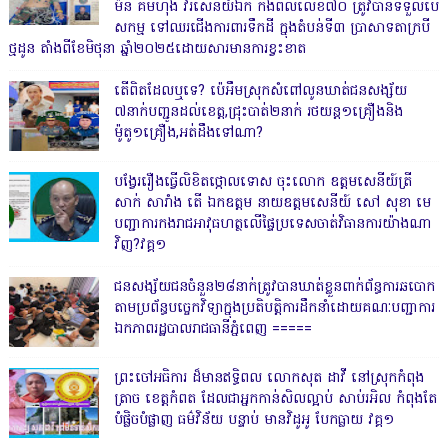
ម៉ន គឹមហុង វរសេនីយ៍ឯក កងពលលេខ៧០ ត្រូវបានទទួលបេ
សកម្ម ទៅឈរជើងការពារទឹកដី ក្នុងតំបន់ទី៣ ប្រាសាទតាក្របី
ថ្មដូន តាំងពីខែមិថុនា ឆ្នាំ២០២៥ដោយសារមានការខ្វះខាត
តើពិតដែលឬទេ? ប៉េអឹមស្រុកសំពៅលូនឃាត់ជនសង្ស័យ
៧នាក់បញ្ជូនដល់ខេត្ត,ជ្រុះបាត់២នាក់ រថយន្ត១គ្រឿងនិង
ម៉ូតូ១គ្រឿង,អត់ដឹងទៅណា?
បង្វែររឿងធ្វើលិខិតថ្កោលទោស ចុះលោក ឧត្តមសេនីយ៍ត្រី
សាក់ សារាំង តើ ឯកឧត្តម នាយឧត្តមសេនីយ៍ សៅ សុខា មេ
បញ្ជាការកងរាជអាវុធហត្ថលើផ្ទៃប្រទេសចាត់វិធានការយ៉ាងណា
វិញ?វគ្គ១
ជនសង្ស័យជនចំនួន២៨នាក់ត្រូវបានឃាត់ខ្លួនពាក់ព័ន្ធការឆបោក
តាមប្រព័ន្ធបច្ចេកវិទ្យាក្នុងប្រតិបត្តិការដឹកនាំដោយគណៈបញ្ជាការ
ឯកភាពរដ្ឋបាលរាជធានីភ្នំពេញ ‎=====
ព្រះចៅអធិការ ដ៏មានឥទ្ធិពល លោកសុត ដាវី នៅស្រុកកំពុង
ត្រាច ខេត្តកំពត ដែលជាអ្នកកាន់សិលល្អាប់ សាប់រអិល កំពុងតែ
បំផ្លិចបំផ្លាញ ធម៌វិន័យ បន្ទាប់ មានវិដូអូ បែកធ្លាយ វគ្គ១