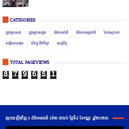
CATEGORIES
ជ្រុងមួយសង្
ជ្រុងមួយសង្គម
ព័ត៌មានជាតិ
ព័ត៌មានអន្តរជាតិ
រិះគន់ស្ថាបនា
សន្តិសុខសង្គម
សិល្បៈនិងកីឡា
សេដ្ឋកិច្ច
TOTAL PAGEVIEWS
8
7
9
6
5
1
ផ្សាយឡើងវិញ ៖ ព័ត៌មានជាតិ ម៉ោង ៧យប់ ថ្ងៃទី៤ ខែកញ្ញា ឆ្នាំ២០២៣