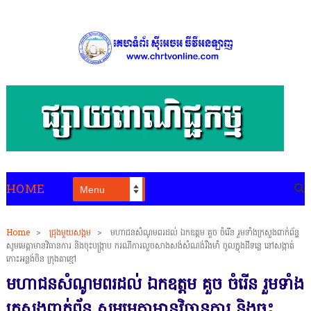
HOME
Home
>
ជ្រុងមួយសង្គម
>
មហាជនសំណូមពរដល់ ឯកឧត្ដម គួច ចំរើន រួមទាំងក្រសួងពាក់ព័ន្ធ
សូមមេត្តាមានវិធានការ និងចុះបង្ក្រាប ករណីការលួចសាងសង់សំណង់រឹងមាំ ចូលក្នុងដីទន្លេ នៅសង្កាត់
កោះអន្លង់ចិន ក្រុងតាខ្មៅ
មហាជនសំណូមពរដល់ ឯកឧត្ដម គួច ចំរើន រួមទាំង
ក្រសួងពាក់ព័ន្ធ សូមមេត្តាមានវិធានការ និងចុះ