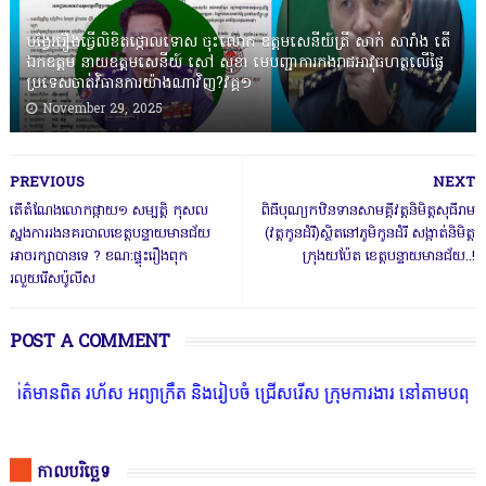
បង្វែររឿងធ្វើលិខិតថ្កោលទោស ចុះលោក ឧត្តមសេនីយ៍ត្រី សាក់ សារាំង តើ
ឯកឧត្តម នាយឧត្តមសេនីយ៍ សៅ សុខា មេបញ្ជាការកងរាជអាវុធហត្ថលើផ្ទៃ
ប្រទេសចាត់វិធានការយ៉ាងណាវិញ?វគ្គ១
November 29, 2025
PREVIOUS
NEXT
តើតំណែងលោកផ្កាយ១ សម្បត្តិ កុសល
ពិធីបុណ្យកឋិនទានសាមគ្គីវត្តនិមិត្តសុធីរាម
ស្នងការរងនគរបាលខេត្តបន្ទាយមានជ័យ
(វត្តកូនដំរី)ស្ថិតនៅភូមិកូនដំរី សង្កាត់និមិត្ត
អាចរក្សាបានទេ ? ខណ:ផ្ទុះរឿងពុក
ក្រុងយប៉ែត ខេត្តបន្ទាយមានជ័យ..!
រលួយរើសប៉ូលីស
POST A COMMENT
ពិត រហ័ស អព្យាក្រឹត និងរៀបចំ ជ្រើសរើស ក្រុមការងារ នៅតាមបណ្តាលរាជធា
កាលបរិច្ឆេទ