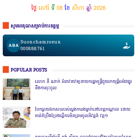
ថ្ងៃ
សៅរ៍
ទី
08
ខែ
សីហា
ឆ្នាំ
2026
សូមអរគុណសម្រាប់ការឧត្ថម្ភ
Suonchamroeun
000888761
POPULAR POSTS
លោក នី ណាក់ អំពាវនាវឲ្យនាយករដ្ឋមន្ត្រីជួយរកយុត្តិធម៌ជាថ្នូរ
នឹងការចុះចូល
បែកធ្លាយឯកសាររបស់ស្នងការរងម្នាក់នៅខេត្តកណ្ដាល ដោយ
គាត់ខំប្រឹងប្រែងធ្វើការមិនព្រមចូលនិវត្តន៍ វគ្គ១