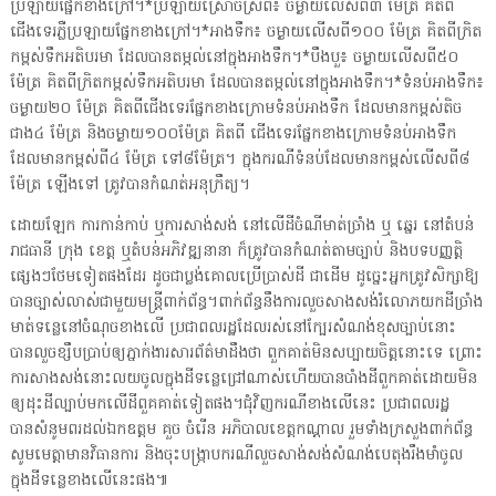
ប្រឡាយផ្នែកខាងក្រៅ។*ប្រឡាយស្រោចស្រព៖ ចម្ងាយលើសពី៣ ម៉ែត្រ គិតពី
ជើងទេរភ្លឺប្រឡាយផ្នែកខាងក្រៅ។*អាងទឹក៖ ចម្ងាយលើសពី១០០ ម៉ែត្រ គិតពីក្រិត
កម្ពស់ទឹកអតិបរមា ដែលបានតម្កល់នៅក្នុងអាងទឹក។*បឹងបួ៖ ចម្ងាយលើសពី៥០
ម៉ែត្រ គិតពីក្រិតកម្ពស់ទឹកអតិបរមា ដែលបានតម្កល់នៅក្នុងអាងទឹក។*ទំនប់អាងទឹក៖
ចម្ងាយ២០ ម៉ែត្រ គិតពីជើងទេរផ្នែកខាងក្រោមទំនប់អាងទឹក ដែលមានកម្ពស់តិច
ជាង៤ ម៉ែត្រ និងចម្ងាយ១០០ម៉ែត្រ គិតពី ជើងទេរផ្នែកខាងក្រោមទំនប់អាងទឹក
ដែលមានកម្ពស់ពី៤ ម៉ែត្រ ទៅ៨ម៉ែត្រ។ ក្នុងករណីទំនប់ដែលមានកម្ពស់លើសពី៨
ម៉ែត្រ ឡើងទៅ ត្រូវបានកំណត់អនុក្រឹត្យ។
ដោយឡែក ការកាន់កាប់ ឬការសាង់សង់ នៅលើដីចំណីមាត់ច្រាំង ឬ ឆ្នេរ នៅតំបន់
រាជធានី ក្រុង ខេត្ត ឬតំបន់អភិវឌ្ឍនានា ក៏ត្រូវបានកំណត់តាមច្បាប់ និងបទបញ្ញត្តិ
ផ្សេងៗថែមទៀតផងដែរ ដូចជាប្លង់គោលប្រើប្រាស់ដី ជាដើម ដូច្នេះអ្នកត្រូវសិក្សាឱ្យ
បានច្បាស់លាស់ជាមួយមន្រ្តីពាក់ព័ន្ធ។ពាក់ព័ន្ធនឹងការលួចសាងសង់រំលោភយកដីច្រាំង
មាត់ទន្លេនៅចំណុចខាងលើ ប្រជាពលរដ្ឋដែលរស់នៅក្បែរសំណង់ខុសច្បាប់នោះ
បានលួចខ្សឹបប្រាប់ឲ្យភ្នាក់ងារសារព័ត៌មាដឹងថា ពួកគាត់មិនសប្បាយចិត្តនោះទេ ព្រោះ
ការសាងសង់នោះលយចូលក្នុងដីទន្លេជ្រៅណាស់ហើយបានបាំងដីពួកគាត់ដោយមិន
ឲ្យដុះដីល្បាប់មកលើដីពួគគាត់ទៀតផង។ជុំវិញករណីខាងលើនេះ ប្រជាពលរដ្ឋ
បានសំនូមពរដល់ឯកឧត្ដម គួច ចំរើន អភិបាលខេត្តកណ្ដាល រួមទាំងក្រសួងពាក់ព័ន្ធ
សូមមេត្តាមានវិធានការ និងចុះបង្ក្រាបករណីលួចសាង់សង់សំណង់បេតុងរឹងមាំចូល
ក្នុងដីទន្លេខាងលើនេះផង៕