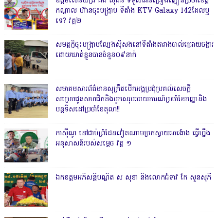
ឧត្តមសេនីយ៍ត្រី គង់ ស៊ីដន ទទួលផែនគ្រឿងញៀនប្រចាំខេត្ត
កណ្តាល ហ៊ានចុះបង្ក្រាប ទីតាំង KTV Galaxy 142ដែលឬ
ទេ? វគ្គ២
សមត្ថកិ្ចចុះបង្ក្រាបល្បែងស៊ីសងនៅទីតាំងតារាងបាល់ជ្រោយចង្វារ
ដោយឃាត់ខ្លួនបានចំនួន០៩នាក់
សមាគមសារព័ត៌មានសុក្រឹតបើកអង្គប្រជុំប្រគល់សេចក្តី
សម្រេចជូនសមាជិកនិងបូកសរុបរបាយការណ៍ប្រចាំខែកញ្ញានិង
បន្តទិសដៅប្រចាំខែតុលា!!
កាសុីណូ នៅជាប់ព្រំដែនវៀតណាមច្រកស្វាយអាង៉ោង ធ្វើហ្នឹង
អនុសាសន៍របស់សម្ដេច វគ្គ ១
ឯកឧត្តមអភិសន្តិបណ្ឌិត ស សុខា និងលោកជំទាវ កែ សួនសុភី