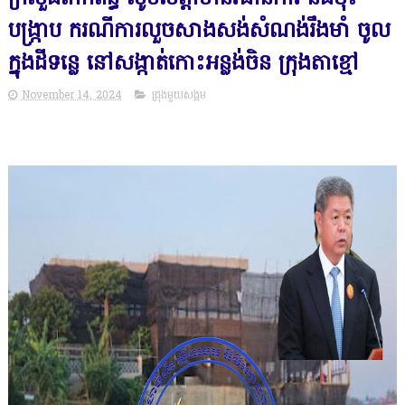
បង្ក្រាប ករណីការលួចសាងសង់សំណង់រឹងមាំ ចូល
ក្នុងដីទន្លេ នៅសង្កាត់កោះអន្លង់ចិន ក្រុងតាខ្មៅ
November 14, 2024
ជ្រុងមួយសង្គម