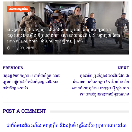
ព័ត៌មានអន្តរជាតិ
មេក្លោងធំល្បែងអនឡាញ និងលាងលុយ ត្រូវបានចាប់ខ្លួននៅព្រលាន
យន្តហោះដនមឿង ទីក្រុងបាងកក ខណៈរបាយការណ៍ UN បង្ហាញថា ថៃជា
ប្រទេសច្រកឆ្លងកាត់ និងចែកចាយគ្រឿងញៀនដ៏ធំ
July 09, 2025
PREVIOUS
NEXT
មនុស្ស ២នាក់ស្លាប់ ៤ នាក់បាត់ខ្លួន ខណៈ
កូនឈើចម្រុះចំនួន៤០០ដើមដែលជា
ព្យុះយ៉ាហ្ស៊ីបង្កជាទឹកជំនន់ធ្ងន់ធ្ងរនៅឯភាគ
អំណោយរបស់ឯកឧត្តម កែ គឹមយ៉ាន និង
ខាងជើងប្រទេសថៃ
លោកជំទាវត្រូវបានឯកឧត្តម អុី ឡុង យក
ទៅប្រគល់ជូនអាជ្ញាធរឃុំអូរប្រាសាទ
POST A COMMENT
ានពិត រហ័ស អព្យាក្រឹត និងរៀបចំ ជ្រើសរើស ក្រុមការងារ នៅតាមបណ្តាលរាជ