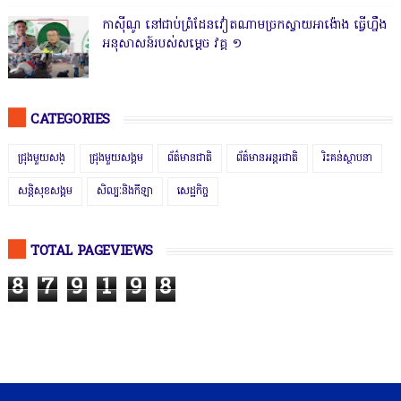
កាសុីណូ នៅជាប់ព្រំដែនវៀតណាមច្រកស្វាយអាង៉ោង ធ្វើហ្នឹង
អនុសាសន៍របស់សម្ដេច វគ្គ ១
CATEGORIES
ជ្រុងមួយសង្
ជ្រុងមួយសង្គម
ព័ត៌មានជាតិ
ព័ត៌មានអន្តរជាតិ
រិះគន់ស្ថាបនា
សន្តិសុខសង្គម
សិល្បៈនិងកីឡា
សេដ្ឋកិច្ច
TOTAL PAGEVIEWS
8
7
9
1
9
8