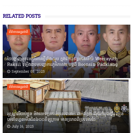
RELATED POSTS
ព័ត៌មានអន្តរជាតិ
ថៃបង្ហាញមុខមេភូមិភាគថ្មីទាំង៤រូប ក្នុងនោះឧត្តមសេនីយ៍ Weerayuth
Raksil ឡើងជាមេបញ្ជាការភូមិភាគ២ បន្តពី Boonsin Padklang
September 05, 2025
ព័ត៌មានអន្តរជាតិ
អូស្រ្តាលីចាប់ខ្លួន និងចោទប្រកាន់បុរស៣នាក់ ពាក់ព័ន្ធការលួចនាំចូលថ្នាំញៀន
មេតាំហ្វេតាមីនជិត៦០០គីឡូក្រាម មានប្រភពពីប្រទេសថៃ
July 16, 2025