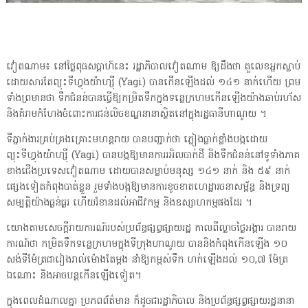
វៀតណាម៖ នៅថ្ងៃពុធសប្តាហ៍នេះ រដ្ឋាភិបាលវៀតណាម ឱ្យដឹងថា តួលេខអ្នកស្លាប់
ដោយសារតែព្យុះទីហ្វុងយ៉ាហ្ស៊ី (Yagi) បានកើនឡើងដល់ ១៤១ នាក់ហើយ ព្រម
ទាំងព្រមានថា ទឹកជំនន់បានធ្វើឱ្យកម្រិតទឹកក្នុងទន្លេក្រហមកើនឡើងយ៉ាងឆាប់រហ័ស
និងគំរាមកំហែងចំពោះការជន់លិចខណ្ឌនានាស្ថិតនៅក្នុងរដ្ឋធានីហាណូយ ។
ទីភ្នាក់ងារគ្រប់គ្រងគ្រោះមហន្តរាយ បានបញ្ជាក់ថា ភ្លៀងធ្លាក់ខ្លាំងបង្កដោយ
ព្យុះទីហ្វុងយ៉ាហ្ស៊ី (Yagi) បានបង្កឱ្យមានការរអិលបាក់ដី និងទឹកជំនន់នៅទូទាំងភាគ
ខាងជើងប្រទេសវៀតណាម ដោយបានសម្លាប់មនុស្ស ១៤១ នាក់ និង ៥៩ នាក់
ផ្សេងទៀតកំពុងបាត់ខ្លួន រួមទាំងបង្កឱ្យមានការខូចខាតហេដ្ឋារចនាសម្ព័ន្ធ និងទ្រព្យ
សម្បត្តិយ៉ាងធ្ងន់ធ្ងរ ហើយរំខានដល់អាជីវកម្ម និងឧស្សាហកម្មផងដែរ ។
យោងតាមសេចក្តីរាយការណ៍របស់ប្រព័ន្ធផ្សព្វផ្សាយរដ្ឋ កាលពីល្ងាចថ្ងៃអង្គារ បានរាយ
ការណ៍ថា កម្រិតទឹកទន្លេក្រហមក្នុងទីក្រុងហាណូយ បាននិងកំពុងកើនឡើង ១០
សង់ទីម៉ែត្រជារៀងរាល់ម៉ោងតែម្តង នាំឱ្យកម្ពស់ទឹក ហក់ឡើងដល់ ១០,៧ ម៉ែត្រ
ឯណោះ និងអាចបន្តកើនឡើងទៀត។
ក្នុងពេលដំណាលគ្នា ប្រភពព័ត៌មាន ក៏ដូចជារដ្ឋាភិបាល និងប្រព័ន្ធផ្សព្វផ្សាយរដ្ឋនានា