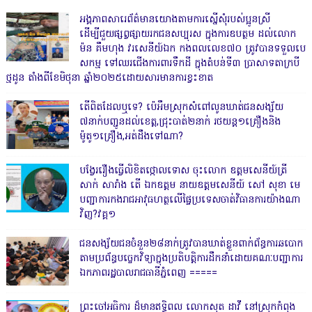
អង្គភាពសារេព័ត៌មានយោងតាមការស្នើសុំរបស់ប្អូនស្រី
ដើម្បីជួយផ្សព្វផ្សាយរកជនសប្បុរស ក្នុងការឧបត្ថម ដល់លោក
ម៉ន គឹមហុង វរសេនីយ៍ឯក កងពលលេខ៧០ ត្រូវបានទទួលបេ
សកម្ម ទៅឈរជើងការពារទឹកដី ក្នុងតំបន់ទី៣ ប្រាសាទតាក្របី
ថ្មដូន តាំងពីខែមិថុនា ឆ្នាំ២០២៥ដោយសារមានការខ្វះខាត
តើពិតដែលឬទេ? ប៉េអឹមស្រុកសំពៅលូនឃាត់ជនសង្ស័យ
៧នាក់បញ្ជូនដល់ខេត្ត,ជ្រុះបាត់២នាក់ រថយន្ត១គ្រឿងនិង
ម៉ូតូ១គ្រឿង,អត់ដឹងទៅណា?
បង្វែររឿងធ្វើលិខិតថ្កោលទោស ចុះលោក ឧត្តមសេនីយ៍ត្រី
សាក់ សារាំង តើ ឯកឧត្តម នាយឧត្តមសេនីយ៍ សៅ សុខា មេ
បញ្ជាការកងរាជអាវុធហត្ថលើផ្ទៃប្រទេសចាត់វិធានការយ៉ាងណា
វិញ?វគ្គ១
ជនសង្ស័យជនចំនួន២៨នាក់ត្រូវបានឃាត់ខ្លួនពាក់ព័ន្ធការឆបោក
តាមប្រព័ន្ធបច្ចេកវិទ្យាក្នុងប្រតិបត្តិការដឹកនាំដោយគណៈបញ្ជាការ
ឯកភាពរដ្ឋបាលរាជធានីភ្នំពេញ ‎=====
ព្រះចៅអធិការ ដ៏មានឥទ្ធិពល លោកសុត ដាវី នៅស្រុកកំពុង