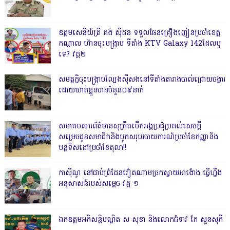
ឧត្តមសេនីយ៍ត្រី គង់ ស៊ីដន ទទួលផែនគ្រឿងញៀនប្រចាំខេត្ត
កណ្តាល ហ៊ានចុះបង្ក្រាប ទីតាំង KTV Galaxy 142ដែលឬ
ទេ? វគ្គ២
សមត្ថកិ្ចចុះបង្ក្រាបល្បែងស៊ីសងនៅទីតាំងតារាងបាល់ជ្រោយចង្វារ
ដោយឃាត់ខ្លួនបានចំនួន០៩នាក់
សមាគមសារព័ត៌មានសុក្រឹតបើកអង្គប្រជុំប្រគល់សេចក្តី
សម្រេចជូនសមាជិកនិងបូកសរុបរបាយការណ៍ប្រចាំខែកញ្ញានិង
បន្តទិសដៅប្រចាំខែតុលា!!
កាសុីណូ នៅជាប់ព្រំដែនវៀតណាមច្រកស្វាយអាង៉ោង ធ្វើហ្នឹង
អនុសាសន៍របស់សម្ដេច វគ្គ ១
ឯកឧត្តមអភិសន្តិបណ្ឌិត ស សុខា និងលោកជំទាវ កែ សួនសុភី