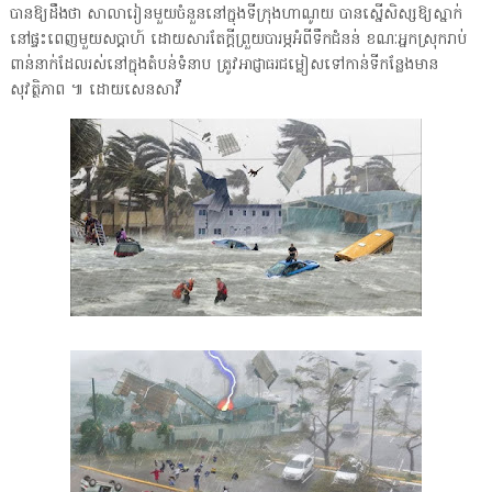
បានឱ្យដឹងថា សាលារៀនមួយចំនួននៅក្នុងទីក្រុងហាណូយ បានស្នើសិស្សឱ្យស្នាក់
នៅផ្ទះពេញមួយសប្តាហ៍ ដោយសារតែក្តីព្រួយបារម្ភអំពីទឹកជំនន់ ខណៈអ្នកស្រុករាប់
ពាន់នាក់ដែលរស់នៅក្នុងតំបន់ទំនាប ត្រូវអាជ្ញាធរជម្លៀសទៅកាន់ទីកន្លែងមាន
សុវត្ថិភាព ៕ ដោយ​សេន​សាវី