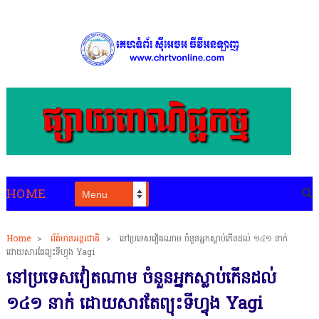
HOME
Home
>
ព័ត៌មានអន្តរជាតិ
>
នៅប្រទេសវៀតណាម ចំនួនអ្នកស្លាប់កើនដល់ ១៤១ នាក់
ដោយសារតែព្យុះទីហ្វុង Yagi
នៅប្រទេសវៀតណាម ចំនួនអ្នកស្លាប់កើនដល់
១៤១ នាក់ ដោយសារតែព្យុះទីហ្វុង Yagi