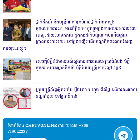
ថ្នាក់ដឹកនាំ និងមន្ត្រីរាជការគ្រប់ជាន់ថ្នាក់ នៃក្រសួង
មុខងារសាធារណៈ មានកិត្តិយស ចូលរួមក្នុងការអបអរសារទរពោរ
ពេញដោយមោទកភាព ក្នុងការដាក់បញ្ចូល «រមណីយដ្ឋាន
ប្រាសាទកោះកេរ» ទៅក្នុងបញ្ជីបេតិកភណ្ឌពិភពលោកនៃអង្គ
ការយូណេស្កូ។
សេចក្តីបំភ្លឺព័ត៌មានរបស់ស្នងការនគរបាលខេត្តបាត់ដំបង បំភ្លឺ
ភូតភរ កុហសថ្នាក់ដឹកនាំ បំភ្លឺបែបបន្ត្រីគ្រាប់ល្ពៅ វគ្គ៥
ក្រុមមន្ត្រីនាំគ្នាផ្ដិតមេដៃ ប្ដឹងលោក ហុង ពិសិដ្ឋ អធិការនគរបាល
ខណ្ឌកំបូល ទៅថ្នាក់ដឹកនាំ
ទំនាក់ទំនង​​
CHRTVONLINE
តាមរយៈលេខ +855
719022227