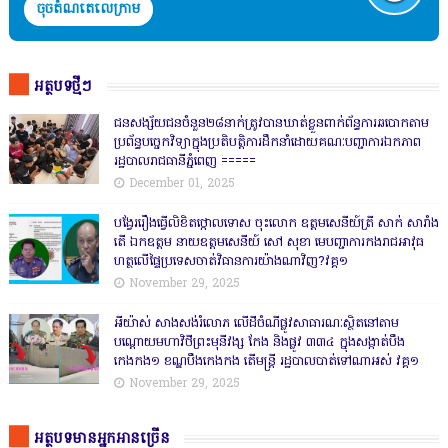
ចុចតំណតេលេក្រាម
អត្ថបទថ្មីៗ
ជនសង្ស័យជនចំនួន២៨នាក់ត្រូវបានឃាត់ខ្លួនពាក់ព័ន្ធការឆបោកតាម
ប្រព័ន្ធបច្ចេកវិទ្យាក្នុងប្រតិបត្តិការដឹកនាំដោយគណៈបញ្ជាការឯកភាព
រដ្ឋបាលរាជធានីភ្នំពេញ ‎=====
December 01, 2025
បង្វែររឿងធ្វើលិខិតថ្កោលទោស ចុះលោក ឧត្តមសេនីយ៍ត្រី សាក់ សារាំង
តើ ឯកឧត្តម នាយឧត្តមសេនីយ៍ សៅ សុខា មេបញ្ជាការកងរាជអាវុធ
ហត្ថលើផ្ទៃប្រទេសចាត់វិធានការយ៉ាងណាវិញ?វគ្គ១
November 29, 2025
អីយ៉ាស់ សាងសង់រំលោភ លើដីចំណីផ្លូវសាធារណៈស្ថិតនៅតាម
បណ្ដោយមហាវិថីព្រះមុនីវង្ស កែង និងផ្លូវ ៣៣៤ ក្នុងសង្កាត់បឹង
កេងកង១ ខណ្ឌបឹងកេងកង តើមន្ត្រី រដ្ឋបាលបាត់ទៅណាអស់ វគ្គ១
November 29, 2025
អត្ថបទមានអ្នកអានច្រើន