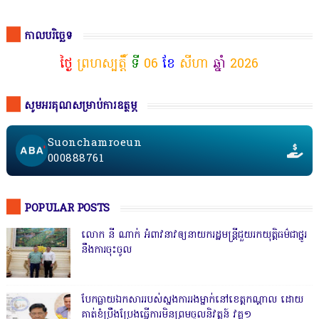
កាលបរិច្ឆេទ
ថ្ងៃ
ព្រហស្បត្តិ៍
ទី
06
ខែ
សីហា
ឆ្នាំ
2026
សូមអរគុណសម្រាប់ការឧត្ថម្ភ
Suonchamroeun
000888761
POPULAR POSTS
លោក នី ណាក់ អំពាវនាវឲ្យនាយករដ្ឋមន្ត្រីជួយរកយុត្តិធម៌ជាថ្នូរ
នឹងការចុះចូល
បែកធ្លាយឯកសាររបស់ស្នងការរងម្នាក់នៅខេត្តកណ្ដាល ដោយ
គាត់ខំប្រឹងប្រែងធ្វើការមិនព្រមចូលនិវត្តន៍ វគ្គ១