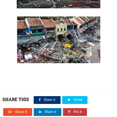
SHARE THIS
Share it
Tweet
Share it
Share it
Pin it