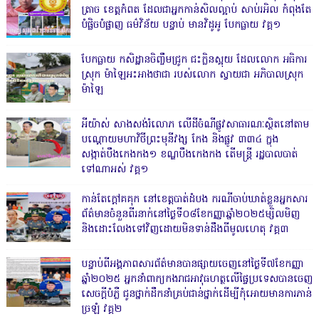
ត្រាច ខេត្តកំពត ដែលជាអ្នកកាន់សិលល្អាប់ សាប់រអិល កំពុងតែ
បំផ្លិចបំផ្លាញ ធម៌វិន័យ បន្ទាប់ មានវិដូអូ បែកធ្លាយ វគ្គ១
បែកធ្លាយ កសិដ្ឋានចិញ្ចឹមជ្រូក ជះក្លិនស្អុយ ដែលលោក អធិការ
ស្រុក ម៉ាឡៃអះអាងថាជា របស់លោក ស្វាយជា អភិបាលស្រុក
ម៉ាឡៃ
អីយ៉ាស់ សាងសង់រំលោភ លើដីចំណីផ្លូវសាធារណៈស្ថិតនៅតាម
បណ្ដោយមហាវិថីព្រះមុនីវង្ស កែង និងផ្លូវ ៣៣៤ ក្នុង
សង្កាត់បឹងកេងកង១ ខណ្ឌបឹងកេងកង តើមន្ត្រី រដ្ឋបាលបាត់
ទៅណាអស់ វគ្គ១
កាន់តែក្តៅគគុក នៅខេត្តបាត់ដំបង ករណីចាប់ឃាត់ខ្លួនអ្នកសារ
ព័ត៌មានចំនួនពីរនាក់នៅថ្ងៃទី០៨ខែកញ្ញាឆ្នាំ២០២៥ម្សិលមិញ
និងដោះលែងទៅវិញដោយមិនទាន់ដឹងពីមូលហេតុ វគ្គ៣
បន្ទាប់ពីអង្គភាពសារព័ត៌មានបានផ្សាយចេញនៅថ្ងៃទី៧ខែកញ្ញា
ឆ្នាំ២០២៥ អ្នកនាំពាក្យកងរាជអាវុធហត្ថលើផ្ទៃប្រទេសបានចេញ
សេចក្តីបំភ្លឺ ជូនថ្នាក់ដឹកនាំគ្រប់ជាន់ថ្នាក់ដើម្បីកុំអោយមានការភាន់
ច្រឡំ វគ្គ២