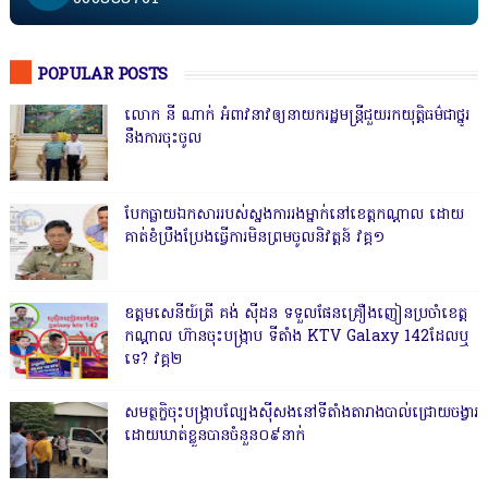
POPULAR POSTS
លោក នី ណាក់ អំពាវនាវឲ្យនាយករដ្ឋមន្ត្រីជួយរកយុត្តិធម៌ជាថ្នូរ
នឹងការចុះចូល
បែកធ្លាយឯកសាររបស់ស្នងការរងម្នាក់នៅខេត្តកណ្ដាល ដោយ
គាត់ខំប្រឹងប្រែងធ្វើការមិនព្រមចូលនិវត្តន៍ វគ្គ១
ឧត្តមសេនីយ៍ត្រី គង់ ស៊ីដន ទទួលផែនគ្រឿងញៀនប្រចាំខេត្ត
កណ្តាល ហ៊ានចុះបង្ក្រាប ទីតាំង KTV Galaxy 142ដែលឬ
ទេ? វគ្គ២
សមត្ថកិ្ចចុះបង្ក្រាបល្បែងស៊ីសងនៅទីតាំងតារាងបាល់ជ្រោយចង្វារ
ដោយឃាត់ខ្លួនបានចំនួន០៩នាក់