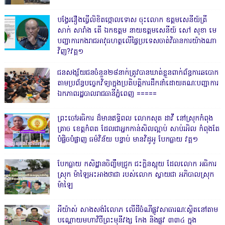
បង្វែររឿងធ្វើលិខិតថ្កោលទោស ចុះលោក ឧត្តមសេនីយ៍ត្រី
សាក់ សារាំង តើ ឯកឧត្តម នាយឧត្តមសេនីយ៍ សៅ សុខា មេ
បញ្ជាការកងរាជអាវុធហត្ថលើផ្ទៃប្រទេសចាត់វិធានការយ៉ាងណា
វិញ?វគ្គ១
ជនសង្ស័យជនចំនួន២៨នាក់ត្រូវបានឃាត់ខ្លួនពាក់ព័ន្ធការឆបោក
តាមប្រព័ន្ធបច្ចេកវិទ្យាក្នុងប្រតិបត្តិការដឹកនាំដោយគណៈបញ្ជាការ
ឯកភាពរដ្ឋបាលរាជធានីភ្នំពេញ ‎=====
ព្រះចៅអធិការ ដ៏មានឥទ្ធិពល លោកសុត ដាវី នៅស្រុកកំពុង
ត្រាច ខេត្តកំពត ដែលជាអ្នកកាន់សិលល្អាប់ សាប់រអិល កំពុងតែ
បំផ្លិចបំផ្លាញ ធម៌វិន័យ បន្ទាប់ មានវិដូអូ បែកធ្លាយ វគ្គ១
បែកធ្លាយ កសិដ្ឋានចិញ្ចឹមជ្រូក ជះក្លិនស្អុយ ដែលលោក អធិការ
ស្រុក ម៉ាឡៃអះអាងថាជា របស់លោក ស្វាយជា អភិបាលស្រុក
ម៉ាឡៃ
អីយ៉ាស់ សាងសង់រំលោភ លើដីចំណីផ្លូវសាធារណៈស្ថិតនៅតាម
បណ្ដោយមហាវិថីព្រះមុនីវង្ស កែង និងផ្លូវ ៣៣៤ ក្នុង