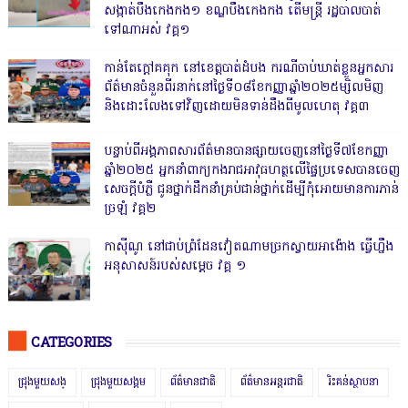
សង្កាត់បឹងកេងកង១ ខណ្ឌបឹងកេងកង តើមន្ត្រី រដ្ឋបាលបាត់
ទៅណាអស់ វគ្គ១
កាន់តែក្តៅគគុក នៅខេត្តបាត់ដំបង ករណីចាប់ឃាត់ខ្លួនអ្នកសារ
ព័ត៌មានចំនួនពីរនាក់នៅថ្ងៃទី០៨ខែកញ្ញាឆ្នាំ២០២៥ម្សិលមិញ
និងដោះលែងទៅវិញដោយមិនទាន់ដឹងពីមូលហេតុ វគ្គ៣
បន្ទាប់ពីអង្គភាពសារព័ត៌មានបានផ្សាយចេញនៅថ្ងៃទី៧ខែកញ្ញា
ឆ្នាំ២០២៥ អ្នកនាំពាក្យកងរាជអាវុធហត្ថលើផ្ទៃប្រទេសបានចេញ
សេចក្តីបំភ្លឺ ជូនថ្នាក់ដឹកនាំគ្រប់ជាន់ថ្នាក់ដើម្បីកុំអោយមានការភាន់
ច្រឡំ វគ្គ២
កាសុីណូ នៅជាប់ព្រំដែនវៀតណាមច្រកស្វាយអាង៉ោង ធ្វើហ្នឹង
អនុសាសន៍របស់សម្ដេច វគ្គ ១
CATEGORIES
ជ្រុងមួយសង្
ជ្រុងមួយសង្គម
ព័ត៌មានជាតិ
ព័ត៌មានអន្តរជាតិ
រិះគន់ស្ថាបនា