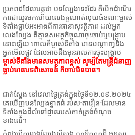
ប្រភពដដែលបន្តថា បនល្បែងនេះដែរ គឺបើកដំណើរ
ការជាយូរមកហើយលេងគូណាត់លុយធំខណៈម្ចាស់
ទីតាំងធ្លាប់អះអាងពីការធានាសុវត្ថិភាព ដល់អ្នក
លេងល្បែង គឺគ្មានសមត្ថកិច្ចណាចុះចាប់ឬបង្ក្រាប
នោះឡើយ ពោលគឺម្ចាស់ទីតាំង មានបណ្ដាញនិង
អ្នកមើលផ្លូវ ដែលអាចដឹងមុនរាល់ការចុះបង្ក្រាប
ម្ចាស់ទីតាំងមានសមត្ថភាពខ្ពស់ សូម្បីតែមន្ត្រីជំនាញ
ធ្លាប់មានបទពិសោធន៍ ក៏ចាប់មិនបាន។
ជាក់ស្ដែង នៅវេលាថ្ងៃត្រង់ក្នុងថ្ងៃទី១២.០៩.២០២៤
គេឃើញបនល្បែងខ្នាតធំ របស់
តាវឿន
ដែលមាន
”
”
ទីតាំងក្នុងដីលំនៅដ្ឋានរបស់គាត់ត្រង់ចំណុច
ខាងលើ។
កំពុងបើកលេងល្បែងស៊ីសង ភ្លូកទឹកភ្លូកដី មនុស្ស