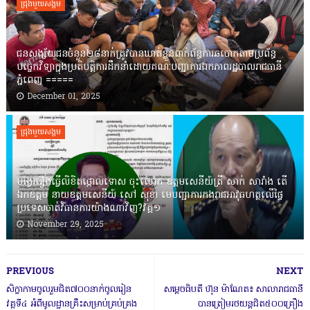
ជ្រុងមួយសង្គម
ជនសង្ស័យជនចំនួន២៨នាក់ត្រូវបានឃាត់ខ្លួនពាក់ព័ន្ធការឆបោកតាមប្រព័ន្ធ
បច្ចេកវិទ្យាក្នុងប្រតិបត្តិការដឹកនាំដោយគណៈបញ្ជាការឯកភាពរដ្ឋបាលរាជធានី
ភ្នំពេញ ‎=====
December 01, 2025
ជ្រុងមួយសង្គម
បង្វែររឿងធ្វើលិខិតថ្កោលទោស ចុះលោក ឧត្តមសេនីយ៍ត្រី សាក់ សារាំង តើ
ឯកឧត្តម នាយឧត្តមសេនីយ៍ សៅ សុខា មេបញ្ជាការកងរាជអាវុធហត្ថលើផ្ទៃ
ប្រទេសចាត់វិធានការយ៉ាងណាវិញ?វគ្គ១
November 29, 2025
PREVIOUS
NEXT
សិក្ខាកាមចូលរួមជិត៧០០នាក់ចូលរៀន
សម្តេចធិបតី ហ៊ុន ម៉ាណែត៖ សាលារាជធានី
វគ្គទី៤ អំពីមូលដ្ឋានគ្រឹះសម្រាប់គ្រប់គ្រង
បានត្រៀមរថយន្តជិត៥០០គ្រឿង