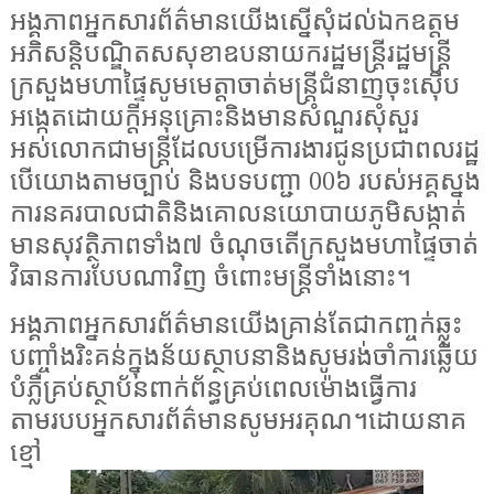
អង្គភាពអ្នកសារព័ត៌មានយើងស្នើសុំដល់ឯកឧត្តម
អភិសន្តិបណ្ឌិតសសុខាឧបនាយករដ្ឋមន្ត្រីរដ្ឋមន្ត្រី
ក្រសួងមហាផ្ទៃសូមមេត្តាចាត់មន្ត្រីជំនាញចុះស៊ើប
អង្កេតដោយក្តីអនុគ្រោះនិងមានសំណួរសុំសួរ
អស់លោកជាមន្ត្រីដែលបម្រើការងារជូនប្រជាពលរដ្ឋ
បើយោងតាមច្បាប់ និងបទបញ្ជា 00៦ របស់អគ្គស្នង
ការនគរបាលជាតិនិងគោលនយោបាយភូមិសង្កាត់
មានសុវត្ថិភាពទាំង៧ ចំណុចតើក្រសួងមហាផ្ទៃចាត់
វិធានការបែបណាវិញ ចំពោះមន្ត្រីទាំងនោះ។
អង្គភាពអ្នកសារព័ត៌មានយើងគ្រាន់តែជាកញ្ចក់ឆ្លុះ
បញ្ចាំងរិះគន់ក្នុងន័យស្ថាបនានិងសូមរង់ចាំការឆ្លើយ
បំភ្លឺគ្រប់ស្ថាប័នពាក់ព័ន្ធគ្រប់ពេលម៉ោងធ្វើការ
តាមរបបអ្នកសារព័ត៌មានសូមអរគុណ។ដោយនាគ
ខ្មៅ