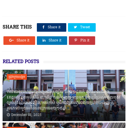
SHARE THIS
Share it
Tweet
Share it
Share it
Pin it
RELATED POSTS
ជ្រុងមួយសង្គម
កងរាជឣាវុធហត្ថខេត្តបញ្ជូនជនសង្ស័យ ចំនួន១៤នាក់ ទៅសាលាដំបូង
ខេត្តឣនុវត្តតាមនីតិវិធី ពាក់ព័ន្ធ ករណីជួញដូរ រក្សាទុក និងប្រើប្រាស់ដោយខុស
ច្បាប់នូវសារធាតុញៀន, កាន់កាប់ ឬដឹកជញ្ជូនអាវុធដោយគ្មានការអនុញ្ញាត,
រួមភេទជាមួយអនីតិជនក្រោមអាយុ១៥ឆ្នាំ ...
December 01, 2025