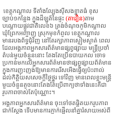
ខេត្ត
កណ្ដាល ទីតាំងល្បែងស៊ីសងខ្នាតធំ ខុស
ច្បាប់១កន្លែង ក្នុងដីឡូត៍នៃផ្ទះ
(តាវឿន)
តាម
បណ្ដោយផ្លូវជាតិលេខ៦ ត្រង់ចំណុចភូមិកណ្ដាល
ឃុំព្រែកអញ្ចាញ ស្រុកមុខកំពូល ខេត្តកណ្ដាល
មានរបងព័ទ្ធជុំវិញ នៅតែរក្សាភាពស្ងៀមស្ងាត់ ពេល
ដែលអង្គភាពអ្នកសារព័ត៌មានផ្សព្វផ្សាយ មន្ត្រីប្រចាំ
តំបន់មួយចំនួននោះ តែងតែប្រើឧបាយកល ចោទ
ប្រកាន់មកលើអ្នកសារព័ត៌មានថាផ្សព្វផ្សាយព័ត៌មាន
ក្នុងការញុះញង់ឱ្យមានការរើសអើងធ្វើឲ្យប៉ះពាល់
ដល់កិត្តិយសសេចក្តីថ្លៃថ្នូរ ទៅវិញ មានពេលខ្លះមន្ត្រី
មួយចំនួនតូចនោះតែងតែប្រើពាក្យថាទាំងនេះគឺជា
រូបភាពចាស់តែប៉ុណ្ណោះ។
អង្គភាពអ្នកសារព័ត៌មាន ចុះទៅថតផ្ដិតយករូបភាព
ជាក់ស្ដែង ទើបមានការភ្ញាក់ផ្អើលនាំគ្នារំសាយអស់ពី