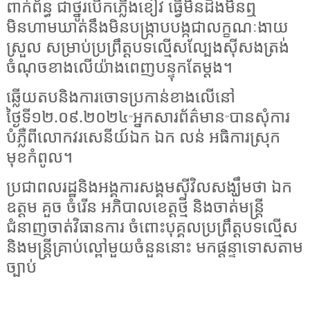
ពាក់ព័ន្ធ ជាថ្នូរបើកភ្លើងខៀវ ធ្វើមិនដឹងមិនឮ
មិនហាមឃាត់នឹងមិនបង្ក្រាបបង្កជាលក្ខណៈងាយ
ស្រួល សម្រាប់ប្រព្រឹត្តបទល្មើសល្បែងស៊ីសងត្រង់
ចំណុចខាងលើយ៉ាងពេញបន្ទុកតែម្ដង។
ឆ្លើយតបនិងការចោទប្រកាន់ខាងលើនៅ
ថ្ងៃទី១២.០៩.២០២៤
អ្នកសារព័ត៌មាន
បានសុំការ
”
”
បំភ្លឺពីលោកវរសេនីយ៍ឯក ឯក លន់ អធិការស្រុក
មុខកំពូល។
ប្រជាពលរដ្ឋនិងអង្គការសង្គមស៊ីវិលសង្ឃឹមថា ឯក
ឧត្តម គួច ចំរើន អភិបាលខេត្តថ្មី និងចាត់មន្ត្រី
ជំនាញចាត់វិធានការ ចំពោះបុគ្គលប្រព្រឹត្តបទល្មើស
និងមន្ត្រីគ្រាប់ល្ពៅមួយចំនួននោះ មកផ្តន្ទាទោសតាម
ច្បាប់