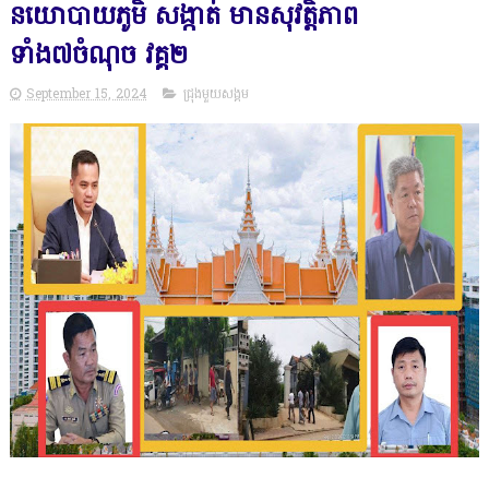
នយោបាយភូមិ សង្កាត់ មានសុវត្តិភាព
ទាំង៧ចំណុច វគ្គ២
September 15, 2024
ជ្រុងមួយសង្គម