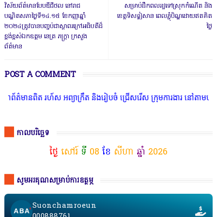
វិស័យព័ត៌មានបែបឌីជីថល នៅរាជ
សម្រាប់ដឹកពលរដ្ឋទៅស្រុកកំណើត និង
បណ្ឌិតសភាថ្ងៃទី១៤.១៥ ខែកញ្ញាឆ្នាំ
ខេត្តទិសឦសាន ពេលភ្ជុំបិណ្ឌដោយឥតគិត
២០២៤ត្រូវបានបញ្ចប់ជាស្ថាពរក្រៅអធិបតីដ៏
ថ្លៃ
ខ្ពង់ខ្ពស់ឯកឧត្តម នេត្រ ភក្រ្តា ក្រសួង
ព័ត៌មាន
POST A COMMENT
ពិត រហ័ស អព្យាក្រឹត និងរៀបចំ ជ្រើសរើស ក្រុមការងារ នៅតាមបណ្តាលរាជធា
កាលបរិច្ឆេទ
ថ្ងៃ
សៅរ៍
ទី
08
ខែ
សីហា
ឆ្នាំ
2026
សូមអរគុណសម្រាប់ការឧត្ថម្ភ
Suonchamroeun
000888761