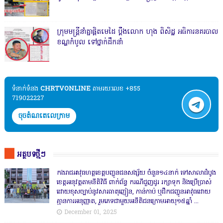
ក្រុមមន្ត្រីនាំគ្នាផ្ដិតមេដៃ ប្ដឹងលោក ហុង ពិសិដ្ឋ អធិការនគរបាល
ខណ្ឌកំបូល ទៅថ្នាក់ដឹកនាំ
ទំនាក់ទំនង​​
CHRTVONLINE
តាមរយៈលេខ +855
719022227
ចុចតំណតេលេក្រាម
អត្ថបទថ្មីៗ
កងរាជឣាវុធហត្ថខេត្តបញ្ជូនជនសង្ស័យ ចំនួន១៤នាក់ ទៅសាលាដំបូង
ខេត្តឣនុវត្តតាមនីតិវិធី ពាក់ព័ន្ធ ករណីជួញដូរ រក្សាទុក និងប្រើប្រាស់
ដោយខុសច្បាប់នូវសារធាតុញៀន, កាន់កាប់ ឬដឹកជញ្ជូនអាវុធដោយ
គ្មានការអនុញ្ញាត, រួមភេទជាមួយអនីតិជនក្រោមអាយុ១៥ឆ្នាំ ...
December 01, 2025