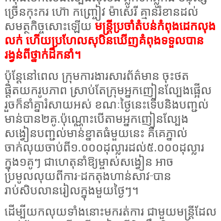
ច្រើនកុះករ ហ៊ោ កញ្ច្រៀវ ម៉ាសេរី គ្មានរំខានដល់
សមត្ថកិច្ចសោះឡើយ
មន្ត្រីប្រចាំតំបន់កំពុងដេកលុង
លក់ ហើយប្រហែលសុបិនឃើញគំពុងទទួលបាន
រង្វន់ពីថ្នាក់ដឹកនាំ។
ប៉ុន្តែនៅពេល ក្រុមការងារសារព័ត៌មាន ចុះថត
ផ្ដិតយករូបភាព ស្រាប់តែក្រុមអ្នកញៀនល្បែងផ្អើល
រួចក៏នាំគ្នារំសាយអស់ ខណៈថ្ងៃនេះទើបនិងបញ្ជល់
មាន់បាន២គូ.ប៉ុណ្ណោះបើតាមអ្នកញៀនល្បែង
សង្វៀនបញ្ជល់មាន់ខ្នាតធំមួយនេះ គឺគេភ្នាល់
ចាក់លុយចាប់ពី១.០០០ដុល្លារដល់៥.០០០ដុល្លារ
ក្នុង១គូៗ ជាហេតុនាំឱ្យម្ចាស់សង្វៀន អាច
ប្រមូលលុយពីការ
ដកតុងហាន់សាវ
បាន
”
”
រាប់សិបលានរៀលក្នុងមួយថ្ងៃៗ។
ដើម្បីយកលុយទាំងនោះមករត់ការ ជាមួយមន្ត្រីដែល