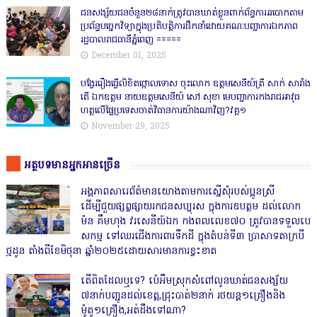
ជនសង្ស័យជនចំនួន២៨នាក់ត្រូវបានឃាត់ខ្លួនពាក់ព័ន្ធការឆបោកតាម
ប្រព័ន្ធបច្ចេកវិទ្យាក្នុងប្រតិបត្តិការដឹកនាំដោយគណៈបញ្ជាការឯកភាព
រដ្ឋបាលរាជធានីភ្នំពេញ ‎=====
December 01, 2025
បង្វែររឿងធ្វើលិខិតថ្កោលទោស ចុះលោក ឧត្តមសេនីយ៍ត្រី សាក់ សារាំង
តើ ឯកឧត្តម នាយឧត្តមសេនីយ៍ សៅ សុខា មេបញ្ជាការកងរាជអាវុធ
ហត្ថលើផ្ទៃប្រទេសចាត់វិធានការយ៉ាងណាវិញ?វគ្គ១
November 29, 2025
អត្ថបទមានអ្នកអានច្រើន
អង្គភាពសារេព័ត៌មានយោងតាមការស្នើសុំរបស់ប្អូនស្រី
ដើម្បីជួយផ្សព្វផ្សាយរកជនសប្បុរស ក្នុងការឧបត្ថម ដល់លោក
ម៉ន គឹមហុង វរសេនីយ៍ឯក កងពលលេខ៧០ ត្រូវបានទទួលបេ
សកម្ម ទៅឈរជើងការពារទឹកដី ក្នុងតំបន់ទី៣ ប្រាសាទតាក្របី
ថ្មដូន តាំងពីខែមិថុនា ឆ្នាំ២០២៥ដោយសារមានការខ្វះខាត
តើពិតដែលឬទេ? ប៉េអឹមស្រុកសំពៅលូនឃាត់ជនសង្ស័យ
៧នាក់បញ្ជូនដល់ខេត្ត,ជ្រុះបាត់២នាក់ រថយន្ត១គ្រឿងនិង
ម៉ូតូ១គ្រឿង,អត់ដឹងទៅណា?