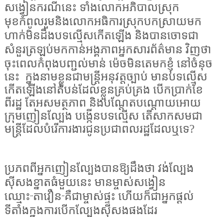
សង្វៀនករណីនេះ ទាំងលោកអភិបាលស្រុក
មុខកំពូលរួមនិងលោកអធិការស្រុកបកស្រាយមក
ហាក់មិនដឹងបទល្មើសកើតឡើង និងបានចោទជា
សំនួរត្រឡប់មកកាន់អង្គភាពអ្នកសារព័ត៌មាន វិញថា
ចុះពេលកំពុងបញ្ជល់មាន់ ម៉េចមិនតេមកខ្ញុំ
នៅចំនុច
នេះ
ក្នុងនាមខ្លួនជាមន្ត្រីអនុវត្តច្បាប់ មានបទល្មើស
កើតឡើងនៅតំបន់ដែលខ្លួនគ្រប់គ្រង បើកប្រាក់ខែ
ពីរដ្ឋ តែអសមត្ថភាព និងបណ្តែតបណ្តោយអោយ
ក្រុមញៀនល្បែង បង្កើនបទល្មើស តើសាកសមជា
មន្ត្រីដែលបំរើការងារជូនប្រជាពលរដ្ឋដែលឬទេ?
ប្រភពពីអ្នកញៀនល្បែងបានឱ្យដឹងថា វង់ល្បែង
ស៊ីសងខ្នាតធំមួយនេះ មានម្ចាស់សង្វៀន
ឈ្មោះ
តាវឿន
គឺជាម្ចាស់ផ្ទះ ហើយក៏ជាអ្នកផ្ដល់
”
”
ទីតាំងក្នុងការបើកល្បែងស៊ីសងផងដែរ