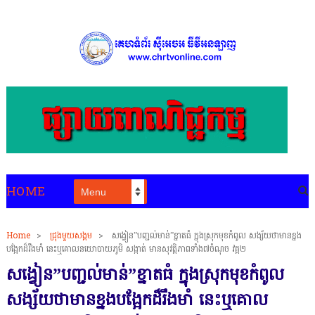
HOME
Home
>
ជ្រុងមួយសង្គម
>
សង្វៀន”បញ្ជល់មាន់”ខ្នាតធំ ក្នុងស្រុកមុខកំពូល សង្ស័យថាមានខ្នង
បង្អែកដ៏រឹងមាំ នេះឬគោលនយោបាយភូមិ សង្កាត់ មានសុវត្តិភាពទាំង៧ចំណុច វគ្គ២
សង្វៀន”បញ្ជល់មាន់”ខ្នាតធំ ក្នុងស្រុកមុខកំពូល
សង្ស័យថាមានខ្នងបង្អែកដ៏រឹងមាំ នេះឬគោល