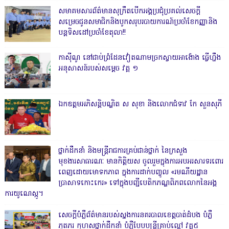
សមាគមសារព័ត៌មានសុក្រឹតបើកអង្គប្រជុំប្រគល់សេចក្តី
សម្រេចជូនសមាជិកនិងបូកសរុបរបាយការណ៍ប្រចាំខែកញ្ញានិង
បន្តទិសដៅប្រចាំខែតុលា!!
កាសុីណូ នៅជាប់ព្រំដែនវៀតណាមច្រកស្វាយអាង៉ោង ធ្វើហ្នឹង
អនុសាសន៍របស់សម្ដេច វគ្គ ១
ឯកឧត្តមអភិសន្តិបណ្ឌិត ស សុខា និងលោកជំទាវ កែ សួនសុភី
ថ្នាក់ដឹកនាំ និងមន្ត្រីរាជការគ្រប់ជាន់ថ្នាក់ នៃក្រសួង
មុខងារសាធារណៈ មានកិត្តិយស ចូលរួមក្នុងការអបអរសារទរពោរ
ពេញដោយមោទកភាព ក្នុងការដាក់បញ្ចូល «រមណីយដ្ឋាន
ប្រាសាទកោះកេរ» ទៅក្នុងបញ្ជីបេតិកភណ្ឌពិភពលោកនៃអង្គ
ការយូណេស្កូ។
សេចក្តីបំភ្លឺព័ត៌មានរបស់ស្នងការនគរបាលខេត្តបាត់ដំបង បំភ្លឺ
ភូតភរ កុហសថ្នាក់ដឹកនាំ បំភ្លឺបែបបន្ត្រីគ្រាប់ល្ពៅ វគ្គ៥