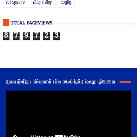
សន្តិសុខសង្គម
សិល្បៈនិងកីឡា
សេដ្ឋកិច្ច
TOTAL PAGEVIEWS
8
7
9
7
2
3
ផ្សាយឡើងវិញ ៖ ព័ត៌មានជាតិ ម៉ោង ៧យប់ ថ្ងៃទី៤ ខែកញ្ញា ឆ្នាំ២០២៣