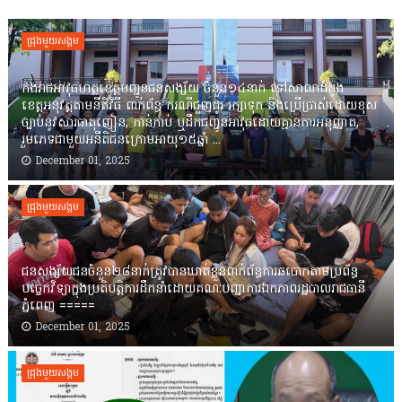
ជ្រុងមួយសង្គម
កងរាជឣាវុធហត្ថខេត្តបញ្ជូនជនសង្ស័យ ចំនួន១៤នាក់ ទៅសាលាដំបូង
ខេត្តឣនុវត្តតាមនីតិវិធី ពាក់ព័ន្ធ ករណីជួញដូរ រក្សាទុក និងប្រើប្រាស់ដោយខុស
ច្បាប់នូវសារធាតុញៀន, កាន់កាប់ ឬដឹកជញ្ជូនអាវុធដោយគ្មានការអនុញ្ញាត,
រួមភេទជាមួយអនីតិជនក្រោមអាយុ១៥ឆ្នាំ ...
December 01, 2025
ជ្រុងមួយសង្គម
ជនសង្ស័យជនចំនួន២៨នាក់ត្រូវបានឃាត់ខ្លួនពាក់ព័ន្ធការឆបោកតាមប្រព័ន្ធ
បច្ចេកវិទ្យាក្នុងប្រតិបត្តិការដឹកនាំដោយគណៈបញ្ជាការឯកភាពរដ្ឋបាលរាជធានី
ភ្នំពេញ ‎=====
December 01, 2025
ជ្រុងមួយសង្គម