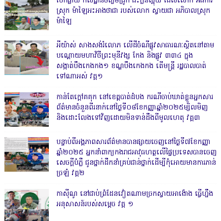
បែកធ្លាយ កសិដ្ឋានចិញ្ចឹមជ្រូក ជះក្លិនស្អុយ ដែលលោក អធិការ
ស្រុក ម៉ាឡៃអះអាងថាជា របស់លោក ស្វាយជា អភិបាលស្រុក
ម៉ាឡៃ
អីយ៉ាស់ សាងសង់រំលោភ លើដីចំណីផ្លូវសាធារណៈស្ថិតនៅតាម
បណ្ដោយមហាវិថីព្រះមុនីវង្ស កែង និងផ្លូវ ៣៣៤ ក្នុង
សង្កាត់បឹងកេងកង១ ខណ្ឌបឹងកេងកង តើមន្ត្រី រដ្ឋបាលបាត់
ទៅណាអស់ វគ្គ១
កាន់តែក្តៅគគុក នៅខេត្តបាត់ដំបង ករណីចាប់ឃាត់ខ្លួនអ្នកសារ
ព័ត៌មានចំនួនពីរនាក់នៅថ្ងៃទី០៨ខែកញ្ញាឆ្នាំ២០២៥ម្សិលមិញ
និងដោះលែងទៅវិញដោយមិនទាន់ដឹងពីមូលហេតុ វគ្គ៣
បន្ទាប់ពីអង្គភាពសារព័ត៌មានបានផ្សាយចេញនៅថ្ងៃទី៧ខែកញ្ញា
ឆ្នាំ២០២៥ អ្នកនាំពាក្យកងរាជអាវុធហត្ថលើផ្ទៃប្រទេសបានចេញ
សេចក្តីបំភ្លឺ ជូនថ្នាក់ដឹកនាំគ្រប់ជាន់ថ្នាក់ដើម្បីកុំអោយមានការភាន់
ច្រឡំ វគ្គ២
កាសុីណូ នៅជាប់ព្រំដែនវៀតណាមច្រកស្វាយអាង៉ោង ធ្វើហ្នឹង
អនុសាសន៍របស់សម្ដេច វគ្គ ១