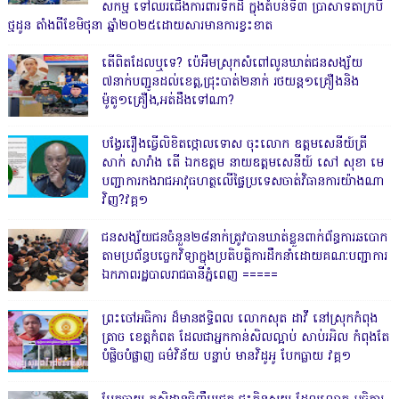
សកម្ម ទៅឈរជើងការពារទឹកដី ក្នុងតំបន់ទី៣ ប្រាសាទតាក្របី
ថ្មដូន តាំងពីខែមិថុនា ឆ្នាំ២០២៥ដោយសារមានការខ្វះខាត
តើពិតដែលឬទេ? ប៉េអឹមស្រុកសំពៅលូនឃាត់ជនសង្ស័យ
៧នាក់បញ្ជូនដល់ខេត្ត,ជ្រុះបាត់២នាក់ រថយន្ត១គ្រឿងនិង
ម៉ូតូ១គ្រឿង,អត់ដឹងទៅណា?
បង្វែររឿងធ្វើលិខិតថ្កោលទោស ចុះលោក ឧត្តមសេនីយ៍ត្រី
សាក់ សារាំង តើ ឯកឧត្តម នាយឧត្តមសេនីយ៍ សៅ សុខា មេ
បញ្ជាការកងរាជអាវុធហត្ថលើផ្ទៃប្រទេសចាត់វិធានការយ៉ាងណា
វិញ?វគ្គ១
ជនសង្ស័យជនចំនួន២៨នាក់ត្រូវបានឃាត់ខ្លួនពាក់ព័ន្ធការឆបោក
តាមប្រព័ន្ធបច្ចេកវិទ្យាក្នុងប្រតិបត្តិការដឹកនាំដោយគណៈបញ្ជាការ
ឯកភាពរដ្ឋបាលរាជធានីភ្នំពេញ ‎=====
ព្រះចៅអធិការ ដ៏មានឥទ្ធិពល លោកសុត ដាវី នៅស្រុកកំពុង
ត្រាច ខេត្តកំពត ដែលជាអ្នកកាន់សិលល្អាប់ សាប់រអិល កំពុងតែ
បំផ្លិចបំផ្លាញ ធម៌វិន័យ បន្ទាប់ មានវិដូអូ បែកធ្លាយ វគ្គ១