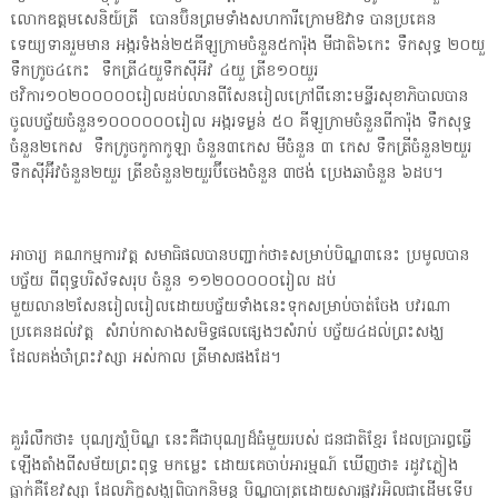
លោកឧត្តមសេនិយ៍ត្រី បោនប៊ិនព្រមទាំងសហការីក្រោមឱវាទ បានប្រគេន
ទេយ្យទានរួមមាន អង្ករទំងន់២៥គីឡូក្រាមចំនួន៥ការ៉ុង មីជាតិ៦កេះ ទឹកសុទ្ធ ២០យួ
ទឹកក្រូច៤កេះ ទឹកត្រី៤យួទឹកស៊ីអីវ ៤យួ ត្រីខ១០យួរ
ថវិការ១០២០០០០០រៀលដប់លានពីសែនរៀលក្រៅពីនោះមន្ទីរសុខាភិបាលបាន
ចូលបច្ច័យចំនួន១០០០០០០រៀល អង្ករទម្ងន់ ៥០ គីឡូក្រាមចំនួនពីការ៉ុង ទឹកសុទ្ធ
ចំនួន២កេស ទឹកក្រូចកូកាកូឡា ចំនួន៣កេស មីចំនួន ៣ កេស ទឹកត្រីចំនួន២យួរ
ទឹកស៊ីអ៊ីវចំនួន២យួរ ត្រីខចំនួន២យួរប៊ីចេងចំនួន ៣ថង់ ប្រេងឆាចំនួន ៦ដប។
អាចារ្យ គណកម្មការវត្ត សមាធិផលបានបញ្ជាក់ថា៖សម្រាប់បិណ្ឌ៣នេះ ប្រមូលបាន
បច្ច័យ ពីពុទ្ធបរិស័ទសរុប ចំនួន ១១២០០០០០រៀល ដប់
មួយលាន២សែនរៀលរៀលដោយបច្ច័យទាំងនេះទុកសម្រាប់ចាត់ចែង បវរណា
ប្រគេនដល់វត្ត សំរាប់កាសាងសមិទ្ធផលផ្សេងៗសំរាប់ បច្ច័យ៤ដល់ព្រះសង្ឃ
ដែលគង់ចាំព្រះវស្សា អស់កាល ត្រីមាសផងដែ។
គួររំលឹកថា៖ បុណ្យភ្ឃុំបិណ្ឌ នេះគឺជាបុណ្យដ៏ធំមួយរបស់ ជនជាតិខ្មែរ ដែលប្រារព្ធធ្វើ
ឡើងតាំងពីសម័យព្រះពុទ្ធ មកម្លេះ ដោយគេចាប់អារម្មណ៍ ឃើញថា៖ រដូវភ្លៀង
ធ្លាក់គឺខែវស្សា ដែលភិក្ខុសង្ឃពិបាកនិមន្ត បិណ្ឌបាត្រដោយសារផ្លូវរអិលជាដើមទើប