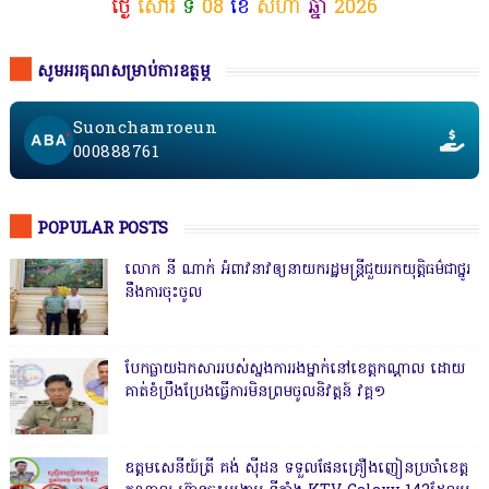
ថ្ងៃ
សៅរ៍
ទី
08
ខែ
សីហា
ឆ្នាំ
2026
សូមអរគុណសម្រាប់ការឧត្ថម្ភ
Suonchamroeun
000888761
POPULAR POSTS
លោក នី ណាក់ អំពាវនាវឲ្យនាយករដ្ឋមន្ត្រីជួយរកយុត្តិធម៌ជាថ្នូរ
នឹងការចុះចូល
បែកធ្លាយឯកសាររបស់ស្នងការរងម្នាក់នៅខេត្តកណ្ដាល ដោយ
គាត់ខំប្រឹងប្រែងធ្វើការមិនព្រមចូលនិវត្តន៍ វគ្គ១
ឧត្តមសេនីយ៍ត្រី គង់ ស៊ីដន ទទួលផែនគ្រឿងញៀនប្រចាំខេត្ត