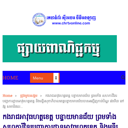
HOME
Home
>
ជ្រុងមួយសង្គម
>
កងរាជអាវុធហត្ថខេត្ត បន្ទាយមានជ័យ ព្រមទាំង សហការីនៃរ
បញ្ជាការដ្ឋានអាវុធហត្ថខេត្ត និងមន្ទីរសុខាភិបាលខេត្តបន្ទាយមានជ័យបានអញ្ជើញកាន់បិណ្ឌ វេនទី៣ នៅ
វត្ត សមាធិផល...
កងរាជអាវុធហត្ថខេត្ត បន្ទាយមានជ័យ ព្រមទាំង
សហការីនៃរបញ្ជាការដ្ឋានអាវុធហត្ថខេត្ត និងមន្ទីរ