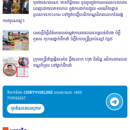
មុខងារសាធារណៈ មានកិត្តិយស ចូលរួមក្នុងការអបអរសារទរពោរ
ពេញដោយមោទកភាព ក្នុងការដាក់បញ្ចូល «រមណីយដ្ឋាន
ប្រាសាទកោះកេរ» ទៅក្នុងបញ្ជីបេតិកភណ្ឌពិភពលោកនៃអង្គ
ការយូណេស្កូ។
សេចក្តីបំភ្លឺព័ត៌មានរបស់ស្នងការនគរបាលខេត្តបាត់ដំបង បំភ្លឺ
ភូតភរ កុហសថ្នាក់ដឹកនាំ បំភ្លឺបែបបន្ត្រីគ្រាប់ល្ពៅ វគ្គ៥
ក្រុមមន្ត្រីនាំគ្នាផ្ដិតមេដៃ ប្ដឹងលោក ហុង ពិសិដ្ឋ អធិការនគរបាល
ខណ្ឌកំបូល ទៅថ្នាក់ដឹកនាំ
ទំនាក់ទំនង​​
CHRTVONLINE
តាមរយៈលេខ +855
719022227
ចុចតំណតេលេក្រាម