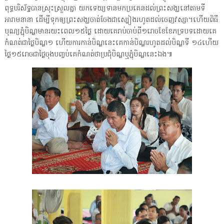
ពុទ្ធបរិស័ទ្ទបានស្រុះស្រួលគ្នា យកទេយ្យទានមកប្រគេនដល់ព្រះសង្ឃនៅតាមទី
អារាមនានា ដើម្បីទុកឲ្យព្រះសង្ឃចាត់ចែងជាស្បៀងរហូតដល់ចេញវស្សា។ហើយពិធី
បុណ្យភ្ជុំបិណ្ឌមានរយះពេល១៥ថ្ងៃ ដោយគេរាប់ចាប់ពី១រោចខែខែភទ្របទដោយគេ
កំណត់ជាថ្ងៃបិណ្ឌ១ ហើយការកាន់បិណ្ឌនេះគេកាន់បិណ្ឌរហូតដល់បិណ្ឌទី ១៤ហើយ
ថ្ងៃ១៥រោចជាថ្ងៃចុងបញ្ចប់គេកំណត់ថាប្រជុំបិណ្ឌឬភ្ជុំបិណ្ឌនេះឯង៕