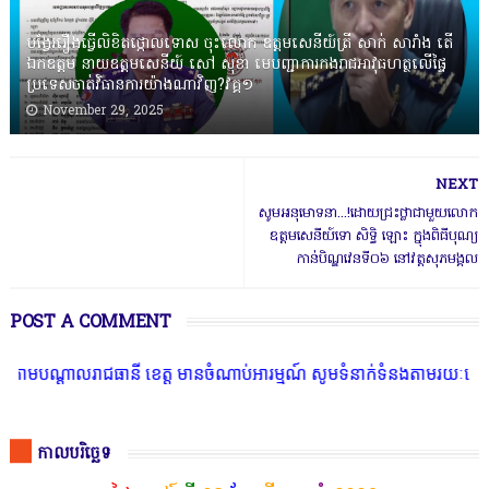
បង្វែររឿងធ្វើលិខិតថ្កោលទោស ចុះលោក ឧត្តមសេនីយ៍ត្រី សាក់ សារាំង តើ
ឯកឧត្តម នាយឧត្តមសេនីយ៍ សៅ សុខា មេបញ្ជាការកងរាជអាវុធហត្ថលើផ្ទៃ
ប្រទេសចាត់វិធានការយ៉ាងណាវិញ?វគ្គ១
November 29, 2025
NEXT
សូមអនុមោទនា...!ដោយជ្រះថ្លាជាមួយលោក
ឧត្តមសេនីយ៍ទោ សិទិ្ធ ឡោះ ក្នុងពិធីបុណ្យ
កាន់បិណ្ឌវេនទី០៦ នៅវត្តសុភមង្គល
POST A COMMENT
រាជធានី ខេត្ត មានចំណាប់អារម្មណ៍ សូមទំនាក់ទំនងតាមរយៈតេឡេក្រាមលេខ 07
កាលបរិច្ឆេទ