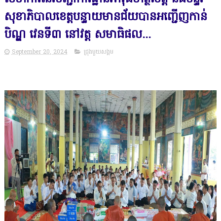
សុខាភិបាលខេត្តបន្ទាយមានជ័យបានអញ្ជើញកាន់
បិណ្ឌ វេនទី៣ នៅវត្ត សមាធិផល...
September 20, 2024
ជ្រុងមួយសង្គម