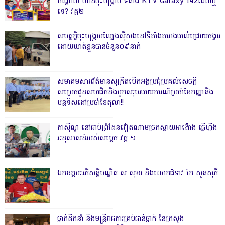
កណ្តាល ហ៊ានចុះបង្ក្រាប ទីតាំង KTV Galaxy 142ដែលឬ
ទេ? វគ្គ២
សមត្ថកិ្ចចុះបង្ក្រាបល្បែងស៊ីសងនៅទីតាំងតារាងបាល់ជ្រោយចង្វារ
ដោយឃាត់ខ្លួនបានចំនួន០៩នាក់
សមាគមសារព័ត៌មានសុក្រឹតបើកអង្គប្រជុំប្រគល់សេចក្តី
សម្រេចជូនសមាជិកនិងបូកសរុបរបាយការណ៍ប្រចាំខែកញ្ញានិង
បន្តទិសដៅប្រចាំខែតុលា!!
កាសុីណូ នៅជាប់ព្រំដែនវៀតណាមច្រកស្វាយអាង៉ោង ធ្វើហ្នឹង
អនុសាសន៍របស់សម្ដេច វគ្គ ១
ឯកឧត្តមអភិសន្តិបណ្ឌិត ស សុខា និងលោកជំទាវ កែ សួនសុភី
ថ្នាក់ដឹកនាំ និងមន្ត្រីរាជការគ្រប់ជាន់ថ្នាក់ នៃក្រសួង