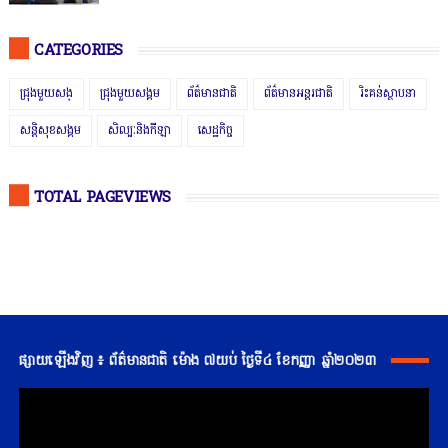
CATEGORIES
ជ្រុងមួយសង្
ជ្រុងមួយសង្គម
ព័ត៌មានជាតិ
ព័ត៌មានអន្តរជាតិ
រិះគន់ស្ថាបនា
សន្តិសុខសង្គម
សិល្បៈនិងកីឡា
សេដ្ឋកិច្ច
TOTAL PAGEVIEWS
ផ្សាយឡើងវិញ ៖ ព័ត៌មានជាតិ ម៉ោង ៧យប់ ថ្ងៃទី៤ ខែកញ្ញា ឆ្នាំ២០២៣