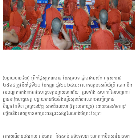
(បន្ទាយមានជ័យ) ព្រឹកថ្ងៃសុក្រ៣រោច ខែភទ្របទ ឆ្នាំរោងឆស័ក ពុទ្ធសករាជ
២៥៦៨ត្រូវនឹងថ្ងៃទី២០ ខែកញ្ញា ឆ្នាំ២០២៤នេះលោកឧត្តមសេនិយ៍ត្រី បោន ប៊ិន
មេបញ្ជាការកងរាជអាវុធហត្ថខេត្តបន្ទាយមានជ័យ ព្រមទាំង សហការីនៃរបញ្ជាការ
ដ្ឋានអាវុធហត្ថខេត្ត បន្ទាយមានជ័យនិងមន្ទីរសុខាភិបាលបានអញ្ជើញកាន់
បិណ្ឌវេនទី៣ រួមគ្នានៅវត្ត សមាធិផលហៅ(វត្តលោកយួន) ដោយបាននាំមកនូវ
បច្ច័យនិងទេយ្យទានមកប្រគេនព្រះសង្ឃដែលគង់ចាំព្រះវស្សា។
ក្រោយពីបានបង្សុកូល រាប់បាត្រ និងស្តាប់ ធម៌ទេសនា លោកគ្រូប៊ិតសាវិនរួចមក