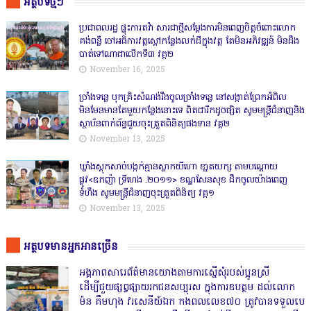
អត្ថបទថ្មីៗ
ប្រជាពលរដ្ឋ ផ្ទុះការតវ៉ា សារជាថ្មីសម្តែងការមិនពេញចិត្តចំពោះលោក
គង់ពន្លឺ ចៅអធិការវត្តស្ដៅកន្លែងលក់ដីក្នុងវត្ត តែមិនអភិវឌ្ឍន៍ មិនដឹង
បាត់ទៅណាជាលើកទី៣ វគ្គ២
November 16, 2025
ច្រាំងទន្លេ បុកគ្រិះសំណង់រឹងចូលច្រាំងទន្លេ នៅសង្កាត់ព្រែកអំពិល
មិនមែនមានតែមួយកន្លែងនោះទេ ពិតជារីកដូចផ្សិត សូមមន្ត្រីជំនាញនិង
ស្ថាប័នពាក់ព័ន្ធជួយចុះត្រួតពិនិត្យផងទាន វគ្គ២
November 13, 2025
ឃ្លាំងស្តុកសាច់បង្កក់គ្មានស្លាកយីហោ ខា្នតយក្ស តាមបណ្តោយ
ផ្លូវ<ឧកញ៉ា ទ្រីហេង .២០១១> ខណ្ឌសែនសុខ ដឹកចូលយ៉ាងពេញ
ទំហឹង សូមមន្ត្រីជំនាញចុះត្រួតពិនិត្យ វគ្គ១
November 13, 2025
អត្ថបទមានអ្នកអានច្រើន
អង្គភាពសារេព័ត៌មានយោងតាមការស្នើសុំរបស់ប្អូនស្រី
ដើម្បីជួយផ្សព្វផ្សាយរកជនសប្បុរស ក្នុងការឧបត្ថម ដល់លោក
ម៉ន គឹមហុង វរសេនីយ៍ឯក កងពលលេខ៧០ ត្រូវបានទទួលបេ