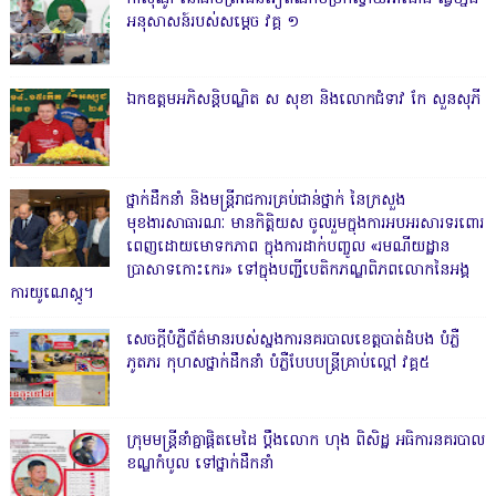
អនុសាសន៍របស់សម្ដេច វគ្គ ១
ឯកឧត្តមអភិសន្តិបណ្ឌិត ស សុខា និងលោកជំទាវ កែ សួនសុភី
ថ្នាក់ដឹកនាំ និងមន្ត្រីរាជការគ្រប់ជាន់ថ្នាក់ នៃក្រសួង
មុខងារសាធារណៈ មានកិត្តិយស ចូលរួមក្នុងការអបអរសារទរពោរ
ពេញដោយមោទកភាព ក្នុងការដាក់បញ្ចូល «រមណីយដ្ឋាន
ប្រាសាទកោះកេរ» ទៅក្នុងបញ្ជីបេតិកភណ្ឌពិភពលោកនៃអង្គ
ការយូណេស្កូ។
សេចក្តីបំភ្លឺព័ត៌មានរបស់ស្នងការនគរបាលខេត្តបាត់ដំបង បំភ្លឺ
ភូតភរ កុហសថ្នាក់ដឹកនាំ បំភ្លឺបែបបន្ត្រីគ្រាប់ល្ពៅ វគ្គ៥
ក្រុមមន្ត្រីនាំគ្នាផ្ដិតមេដៃ ប្ដឹងលោក ហុង ពិសិដ្ឋ អធិការនគរបាល
ខណ្ឌកំបូល ទៅថ្នាក់ដឹកនាំ