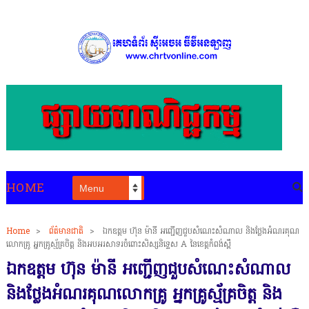
HOME
Home
>
ព័ត៌មានជាតិ
>
ឯកឧត្តម ហ៊ុន ម៉ានី អញ្ជើញជួបសំណេះសំណាល និងថ្លែងអំណរគុណ
លោកគ្រូ អ្នកគ្រូស្ម័គ្រចិត្ត និងអបអរសាទរចំពោះសិស្សនិទ្ទេស A នៃខេត្តកំពង់ស្ពឺ
ឯកឧត្តម ហ៊ុន ម៉ានី អញ្ជើញជួបសំណេះសំណាល
និងថ្លែងអំណរគុណលោកគ្រូ អ្នកគ្រូស្ម័គ្រចិត្ត និង