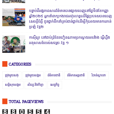
បន្ទាប់ពីអង្គភាពសារព័ត៌មានបានផ្សាយចេញនៅថ្ងៃទី៧ខែកញ្ញា
ឆ្នាំ២០២៥ អ្នកនាំពាក្យកងរាជអាវុធហត្ថលើផ្ទៃប្រទេសបានចេញ
សេចក្តីបំភ្លឺ ជូនថ្នាក់ដឹកនាំគ្រប់ជាន់ថ្នាក់ដើម្បីកុំអោយមានការភាន់
ច្រឡំ វគ្គ២
កាសុីណូ នៅជាប់ព្រំដែនវៀតណាមច្រកស្វាយអាង៉ោង ធ្វើហ្នឹង
អនុសាសន៍របស់សម្ដេច វគ្គ ១
CATEGORIES
ជ្រុងមួយសង្
ជ្រុងមួយសង្គម
ព័ត៌មានជាតិ
ព័ត៌មានអន្តរជាតិ
រិះគន់ស្ថាបនា
សន្តិសុខសង្គម
សិល្បៈនិងកីឡា
សេដ្ឋកិច្ច
TOTAL PAGEVIEWS
8
8
0
5
5
4