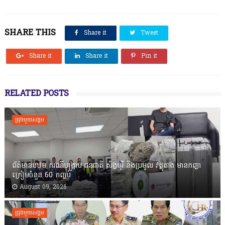
SHARE THIS
Share it
Tweet
Share it
Share it
Pin it
RELATED POSTS
ជ្រុងមួយសង្គម
ព័ត៌មានបឋម ករណីបង្ក្រាប ជនជាតិ សិង្ហបុរី និងប្រមូល វត្ថុតាង មានកញ្ឆា
ក្រៀមចំនួន 60 កញ្ចប់
August 09, 2026
ជ្រុងមួយសង្គម