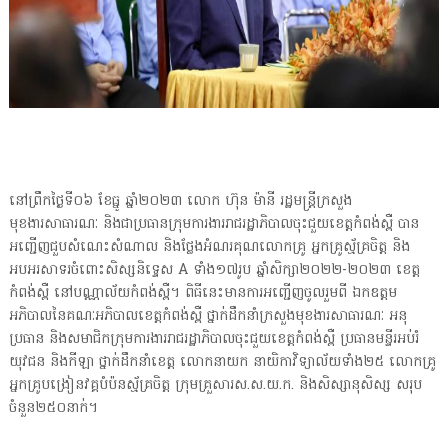
នៅព្រឹកថ្ងៃទី០៦ ខែធ្នូ ឆ្នាំ២០២៣ លោក ហ៊ុន ម៉ានី រដ្ឋមន្រ្តីក្រសួង
មុខងារសាធារណៈ និងជាប្រធានក្រុមការងាររាជរដ្ឋាភិបាលចុះជួយខេត្តកំពង់ស្ពឺ បាន
អញ្ជើញជួបសំណេះសំណាល និងថ្លែងអំណរគុណលោកគ្រូ អ្នកគ្រូស្ម័គ្រចិត្ត និង
អបអរសាទរចំពោះសិស្សនិទ្ទេស A ទាំង១៧រូប ឆ្នាំសិក្សា២០២២-២០២៣ ខេត្ត
កំពង់ស្ពឺ នៅបណ្ណាល័យកំពង់ស្ពឺ។ ពិធីនេះមានការអញ្ជើញចូលរួមពី ឯកឧត្តម
អភិបាលនៃគណៈអភិបាលខេត្តកំពង់ស្ពឺ ថ្នាក់ដឹកនាំក្រសួងមុខងារសាធារណៈ អនុ
ប្រធាន និងសមាជិកក្រុមការងាររាជរដ្ឋាភិបាលចុះជួយខេត្តកំពង់ស្ពឺ ប្រធានមន្ទីរអប់រំ
យុវជន និងកីឡា ថ្នាក់ដឹកនាំខេត្ត លោកនាយក នាយិកាវិទ្យាល័យទាំង២៥ លោកគ្រូ
អ្នកគ្រូបង្រៀនវគ្គបំប៉នស្ម័គ្រចិត្ត ក្រុមគ្រួសារស.ស.យ.ក. និងសិស្សានុសិស្ស សរុប
ចំនួន២៥០នាក់។