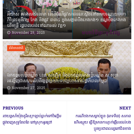
អីយ៉ាស់ សាងសង់រំលោភ លើដីចំណីផ្លូវសាធារណៈស្ថិតនៅតាមបណ្ដោយមហា
វិថីព្រះមុនីវង្ស កែង និងផ្លូវ ៣៣៤ ក្នុងសង្កាត់បឹងកេងកង១ ខណ្ឌបឹងកេងកង
តើមន្ត្រី រដ្ឋបាលបាត់ទៅណាអស់ វគ្គ១
November 29, 2025
ព័ត៌មានជាតិ
ឯកឧត្តមសន្តិបណ្ឌិត នេត សាវឿន និងឯកឧត្តមអភិសន្តិបណ្ឌិត ស សុខា
អញ្ជើញជាសហអធិបតីផ្សព្វផ្សាយបទបញ្ជារបស់រាជរដ្ឋាភិបាលកម្ពុជា
November 27, 2025
PREVIOUS
NEXT
រថយន្តសាំយ៉ុងតូរីសក្រឡាប់ធ្លាក់ទៅចិញ្ចើម
ករណីចងកសម្លាប់ខ្លួន (ភេទទី៣) សភាព
ផ្លូវចេញសុទ្ធតែពពែ នៅស្រុកអូរជ្រៅ
ហើមស្អុយ ធ្វើឱ្យមានការភ្ញាក់ផ្អើលដល់បង
ប្អូនប្រជាពលរដ្ឋនៅជិតខាង