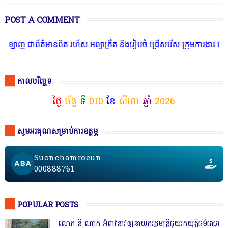
POST A COMMENT
័ត៌មានពិត រហ័ស អព្យាក្រឹត និងរៀបចំ ជ្រើសរើស ក្រុមការងារ នៅតាមបណ្តា
កាលបរិច្ឆេទ
ថ្ងៃ
ច័ន្ទ
ទី
010
ខែ
សីហា
ឆ្នាំ
2026
សូមអរគុណសម្រាប់ការឧត្ថម្ភ
Suonchamroeun
000888761
POPULAR POSTS
លោក នី ណាក់ អំពាវនាវឲ្យនាយករដ្ឋមន្ត្រីជួយរកយុត្តិធម៌ជាថ្នូរ