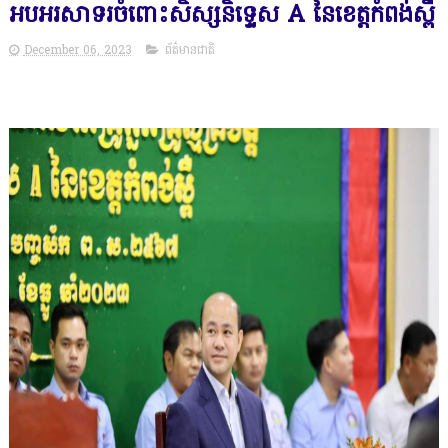
អបអរសាទរចំពោះសិស្សនិទ្ទេស A នៃខេត្តកំពង់ស្ពឺ
December 06, 2023
ព័ត៌មានជាតិ