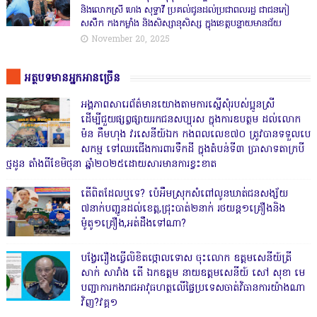
និងលោកស្រី ហេង សុទ្ធាវី ប្រគល់ជូនដល់ប្រជាពលរដ្ឋ ជាជនភៀ
សសឹក កងកម្លាំង និងសិស្សានុសិស្ស ក្នុងខេត្តបន្ទាយមានជ័យ
November 20, 2025
អត្ថបទមានអ្នកអានច្រើន
អង្គភាពសារេព័ត៌មានយោងតាមការស្នើសុំរបស់ប្អូនស្រី
ដើម្បីជួយផ្សព្វផ្សាយរកជនសប្បុរស ក្នុងការឧបត្ថម ដល់លោក
ម៉ន គឹមហុង វរសេនីយ៍ឯក កងពលលេខ៧០ ត្រូវបានទទួលបេ
សកម្ម ទៅឈរជើងការពារទឹកដី ក្នុងតំបន់ទី៣ ប្រាសាទតាក្របី
ថ្មដូន តាំងពីខែមិថុនា ឆ្នាំ២០២៥ដោយសារមានការខ្វះខាត
តើពិតដែលឬទេ? ប៉េអឹមស្រុកសំពៅលូនឃាត់ជនសង្ស័យ
៧នាក់បញ្ជូនដល់ខេត្ត,ជ្រុះបាត់២នាក់ រថយន្ត១គ្រឿងនិង
ម៉ូតូ១គ្រឿង,អត់ដឹងទៅណា?
បង្វែររឿងធ្វើលិខិតថ្កោលទោស ចុះលោក ឧត្តមសេនីយ៍ត្រី
សាក់ សារាំង តើ ឯកឧត្តម នាយឧត្តមសេនីយ៍ សៅ សុខា មេ
បញ្ជាការកងរាជអាវុធហត្ថលើផ្ទៃប្រទេសចាត់វិធានការយ៉ាងណា
វិញ?វគ្គ១