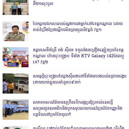
នឹងការចុះចូល
បែកធ្លាយឯកសាររបស់ស្នងការរងម្នាក់នៅខេត្តកណ្ដាល ដោយ
គាត់ខំប្រឹងប្រែងធ្វើការមិនព្រមចូលនិវត្តន៍ វគ្គ១
ឧត្តមសេនីយ៍ត្រី គង់ ស៊ីដន ទទួលផែនគ្រឿងញៀនប្រចាំខេត្ត
កណ្តាល ហ៊ានចុះបង្ក្រាប ទីតាំង KTV Galaxy 142ដែលឬ
ទេ? វគ្គ២
សមត្ថកិ្ចចុះបង្ក្រាបល្បែងស៊ីសងនៅទីតាំងតារាងបាល់ជ្រោយចង្វារ
ដោយឃាត់ខ្លួនបានចំនួន០៩នាក់
សមាគមសារព័ត៌មានសុក្រឹតបើកអង្គប្រជុំប្រគល់សេចក្តី
សម្រេចជូនសមាជិកនិងបូកសរុបរបាយការណ៍ប្រចាំខែកញ្ញានិង
បន្តទិសដៅប្រចាំខែតុលា!!
កាសុីណូ នៅជាប់ព្រំដែនវៀតណាមច្រកស្វាយអាង៉ោង ធ្វើហ្នឹង