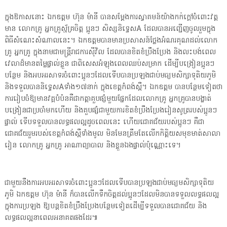
ក្នុងឱកាសនោះ ឯកឧត្តម ហ៊ុន ម៉ានី បានសម្តែងការស្វាគមន៍យ៉ាងកក់ក្តៅចំពោះវត្ត
មាន លោកគ្រូ អ្នកគ្រូស័្មគ្រចិត្ត ប្អូនៗ សិស្សនិទ្ទេសA ដែលបានអញ្ជើញចូលរួមក្នុង
ពិធីសំណេះសំណាលនេះ។ ឯកឧត្តមបានមានប្រសាសន៍ថ្លែងអំណរគុណដល់លោក
គ្រូ អ្នកគ្រូ ក្នុងនាមជាមន្ត្រីរាជការស៊ីវិល ដែលបានខិតខំប្រឹងប្រែង និងលះបង់ពេល
វេលាដ៏មានតម្លៃផ្ទាល់ខ្លួន ជាពិសេសអំឡុងពេលឈប់សម្រាក ដើម្បីបង្រៀនប្អូនៗ
បន្ថែម និងអបអរសាទរចំពោះប្អូនៗដែលទើបបានប្រឡងជាប់មធ្យមសិក្សាទុតិយភូមិ
និងទទួលបាននិទ្ទេសAទាំង១៧នាក់ ក្នុងខេត្តកំពង់ស្ពឺ។ ឯកឧត្តម បានបន្ថែមទៀតថា
ការរៀបចំឱ្យមានវគ្គបំប៉នគឺជាកត្តាគួបផ្សំមួយផ្នែកដែលលោកគ្រូ អ្នកគ្រូបានបង្ហាត់
បង្រៀនជាប្រចាំមកហើយ និងគួបផ្សំជាមួយការខិតខំប្រឹងប្រែងរៀនសូត្ររបស់ប្អូនៗ
ផ្ទាល់ ទើបទទួលបានលទ្ធផលល្អដូចពេលនេះ ហើយជោគជ័យរបស់ប្អូនៗ គឺជា
ជោគជ័យរួមរបស់ខេត្តកំពង់ស្ពឺទាំងមូល មិនមែនត្រឹមតែលើកកិត្តិយសមុខមាត់សាលា
រៀន លោកគ្រូ អ្នកគ្រូ អាណាព្យាបាល និងខ្លួនឯងផ្ទាល់ប៉ុណ្ណោះទេ។
ជាមួយនឹងការអបអរសាទរចំពោះប្អូនៗដែលទើបបានប្រឡងជាប់មធ្យមសិក្សាទុតិយ
ភូមិ ឯកឧត្តម ហ៊ុន ម៉ានី ក៏បានលើកទឹកចិត្តដល់ប្អូនៗដែលមិនបានទទួលលទ្ធផលល្អ
ក្នុងការប្រឡង ឱ្យបន្តខិតខំប្រឹងប្រែងបន្ថែមទៀតដើម្បីទទួលបានជោគជ័យ និង
លទ្ធផលល្អនាពេលអនាគតផងដែរ៕