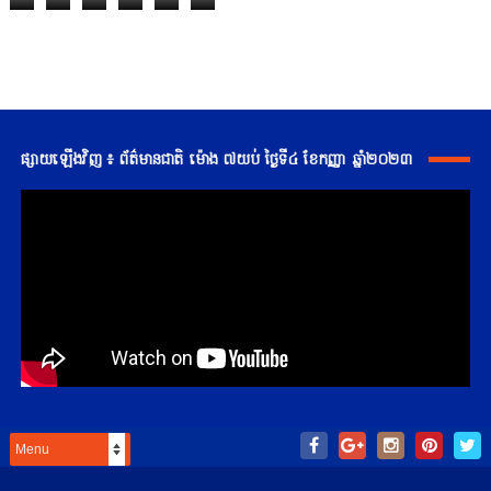
ផ្សាយឡើងវិញ ៖ ព័ត៌មានជាតិ ម៉ោង ៧យប់ ថ្ងៃទី៤ ខែកញ្ញា ឆ្នាំ២០២៣