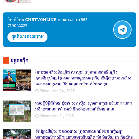
ទំនាក់ទំនង​​
CHRTVONLINE
តាមរយៈលេខ +855
719022227
ចុចតំណតេលេក្រាម
អត្ថបទថ្មីៗ
ឯកឧត្តមអភិសន្តិបណ្ឌិត ស សុខា កៀរគរធនាគារនិងគ្រឹះ
ស្ថានមីក្រូហិរញ្ញវត្ថុ សហការជាមួយសមត្ថកិច្ច ដើម្បីបង្ក្រាបបទល្មើស
ឆបោកតាមទូរសព្ទ និងមធ្យោបាយទំនាក់ទំនងសង្គម!
November 24, 2025
សេចក្តីបំភ្លឺព័ត៌មន ខ្ញុំបាទ សុខ សុីថា សូមគោរពជូនដល់លោក លោក
ស្រី ប្រជាពលរដ្ឋទាំងអស់ និងបងប្អូនសារព័ត៌មាន ដែល
November 21, 2025
ទឹកផ្លែឈើយ៉ូស ១៦០០កេស ត្រូវបានលោកជំទាវឧកញ៉ាអគ្គ
មហាឧបាសិកាសិរីករុណាបុទុមរតន៍បណ្ឌិត ម៉ៅ ម៉ាល័យ កែ គឹមយ៉ាន