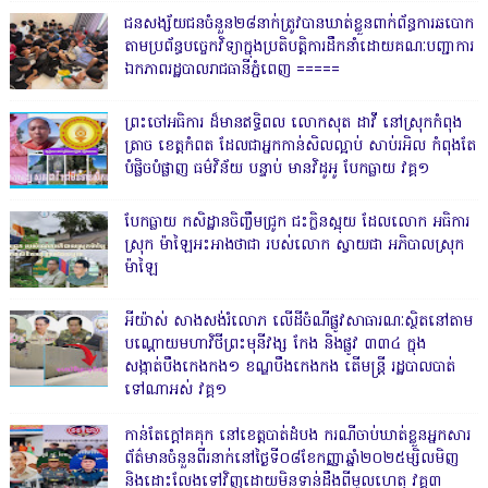
ជនសង្ស័យជនចំនួន២៨នាក់ត្រូវបានឃាត់ខ្លួនពាក់ព័ន្ធការឆបោក
តាមប្រព័ន្ធបច្ចេកវិទ្យាក្នុងប្រតិបត្តិការដឹកនាំដោយគណៈបញ្ជាការ
ឯកភាពរដ្ឋបាលរាជធានីភ្នំពេញ ‎=====
ព្រះចៅអធិការ ដ៏មានឥទ្ធិពល លោកសុត ដាវី នៅស្រុកកំពុង
ត្រាច ខេត្តកំពត ដែលជាអ្នកកាន់សិលល្អាប់ សាប់រអិល កំពុងតែ
បំផ្លិចបំផ្លាញ ធម៌វិន័យ បន្ទាប់ មានវិដូអូ បែកធ្លាយ វគ្គ១
បែកធ្លាយ កសិដ្ឋានចិញ្ចឹមជ្រូក ជះក្លិនស្អុយ ដែលលោក អធិការ
ស្រុក ម៉ាឡៃអះអាងថាជា របស់លោក ស្វាយជា អភិបាលស្រុក
ម៉ាឡៃ
អីយ៉ាស់ សាងសង់រំលោភ លើដីចំណីផ្លូវសាធារណៈស្ថិតនៅតាម
បណ្ដោយមហាវិថីព្រះមុនីវង្ស កែង និងផ្លូវ ៣៣៤ ក្នុង
សង្កាត់បឹងកេងកង១ ខណ្ឌបឹងកេងកង តើមន្ត្រី រដ្ឋបាលបាត់
ទៅណាអស់ វគ្គ១
កាន់តែក្តៅគគុក នៅខេត្តបាត់ដំបង ករណីចាប់ឃាត់ខ្លួនអ្នកសារ
ព័ត៌មានចំនួនពីរនាក់នៅថ្ងៃទី០៨ខែកញ្ញាឆ្នាំ២០២៥ម្សិលមិញ
និងដោះលែងទៅវិញដោយមិនទាន់ដឹងពីមូលហេតុ វគ្គ៣