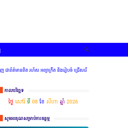
ច
ានពិត រហ័ស អព្យាក្រឹត និងរៀបចំ ជ្រើសរើស ក្រុមការងារ នៅតាមបណ្តាលរាជ
កាលបរិច្ឆេទ
ថ្ងៃ
សៅរ៍
ទី
08
ខែ
សីហា
ឆ្នាំ
2026
សូមអរគុណសម្រាប់ការឧត្ថម្ភ