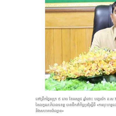
នៅព្រឹកថ្ងៃសុក្រ ៥ រោច ខែអស្សុជ ឆ្នាំថោះ បញ្ចស័ក ព
នៃលក្ខណៈភិបាលខេត្ត បានដឹកនាំកិច្ចប្រជុំស្ដីពី «ការចុះហ
និងសហគមន៍ល្បាត»