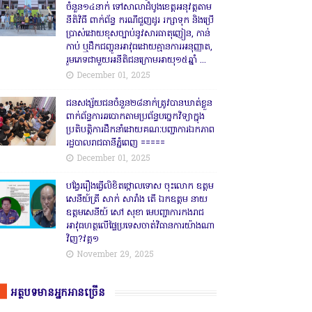
ចំនួន១៤នាក់ ទៅសាលាដំបូងខេត្តឣនុវត្តតាម
នីតិវិធី ពាក់ព័ន្ធ ករណីជួញដូរ រក្សាទុក និងប្រើ
ប្រាស់ដោយខុសច្បាប់នូវសារធាតុញៀន, កាន់
កាប់ ឬដឹកជញ្ជូនអាវុធដោយគ្មានការអនុញ្ញាត,
រួមភេទជាមួយអនីតិជនក្រោមអាយុ១៥ឆ្នាំ ...
December 01, 2025
ជនសង្ស័យជនចំនួន២៨នាក់ត្រូវបានឃាត់ខ្លួន
ពាក់ព័ន្ធការឆបោកតាមប្រព័ន្ធបច្ចេកវិទ្យាក្នុង
ប្រតិបត្តិការដឹកនាំដោយគណៈបញ្ជាការឯកភាព
រដ្ឋបាលរាជធានីភ្នំពេញ ‎=====
December 01, 2025
បង្វែររឿងធ្វើលិខិតថ្កោលទោស ចុះលោក ឧត្តម
សេនីយ៍ត្រី សាក់ សារាំង តើ ឯកឧត្តម នាយ
ឧត្តមសេនីយ៍ សៅ សុខា មេបញ្ជាការកងរាជ
អាវុធហត្ថលើផ្ទៃប្រទេសចាត់វិធានការយ៉ាងណា
វិញ?វគ្គ១
November 29, 2025
អត្ថបទមានអ្នកអានច្រើន