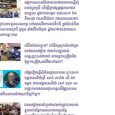
អង្គភាពសារេព័ត៌មានយោងតាមការស្នើសុំ
របស់ប្អូនស្រី ដើម្បីជួយផ្សព្វផ្សាយរកជន
សប្បុរស ក្នុងការឧបត្ថម ដល់លោក ម៉ន
គឹមហុង វរសេនីយ៍ឯក កងពលលេខ៧០
្រូវបានទទួលបេសកម្ម ទៅឈរជើងការពារទឹកដី ក្នុងតំបន់ទី៣
្រាសាទតាក្របី ថ្មដូន តាំងពីខែមិថុនា ឆ្នាំ២០២៥ដោយសារ
ានការខ្វះខាត
តើពិតដែលឬទេ? ប៉េអឹមស្រុកសំពៅលូន
ឃាត់ជនសង្ស័យ ៧នាក់បញ្ជូនដល់
ខេត្ត,ជ្រុះបាត់២នាក់ រថយន្ត១គ្រឿងនិង
ម៉ូតូ១គ្រឿង,អត់ដឹងទៅណា?
បង្វែររឿងធ្វើលិខិតថ្កោលទោស ចុះលោក
ឧត្តមសេនីយ៍ត្រី សាក់ សារាំង តើ ឯក
ឧត្តម នាយឧត្តមសេនីយ៍ សៅ សុខា មេ
បញ្ជាការកងរាជអាវុធហត្ថលើផ្ទៃប្រទេស
ាត់វិធានការយ៉ាងណាវិញ?វគ្គ១
ជនសង្ស័យជនចំនួន២៨នាក់ត្រូវបានឃាត់
ខ្លួនពាក់ព័ន្ធការឆបោកតាមប្រព័ន្ធ