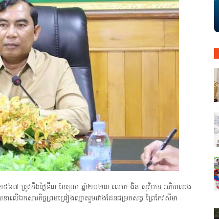
.ស ២៥៦៧ ត្រូវនឹងថ្ងៃទី៣ ខែតុលា ឆ្នាំ២០២៣ លោក ងិន សុវិមាន អភិបាលរង
ត្ថលេខាលេីឯកសារកិច្ចព្រមព្រៀងល្បាតរួមរវាងដែនជម្រកសត្វ ព្រៃកែវសីមា