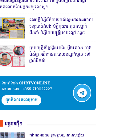
រមណីយដ្ឋានប្រាសាទកោះកេរ» ទៅក្នុងបញ្ជីបេតិកភណ្ឌ
ិភពលោកនៃអង្គការយូណេស្កូ។
សេចក្តីបំភ្លឺព័ត៌មានរបស់ស្នងការនគរបាល
ខេត្តបាត់ដំបង បំភ្លឺភូតភរ កុហសថ្នាក់
ដឹកនាំ បំភ្លឺបែបបន្ត្រីគ្រាប់ល្ពៅ វគ្គ៥
ក្រុមមន្ត្រីនាំគ្នាផ្ដិតមេដៃ ប្ដឹងលោក ហុង
ពិសិដ្ឋ អធិការនគរបាលខណ្ឌកំបូល ទៅ
ថ្នាក់ដឹកនាំ
ទំនាក់ទំនង​​
CHRTVONLINE
តាមរយៈលេខ +855 719022227
ចុចតំណតេលេក្រាម
អត្ថបទថ្មីៗ
កងរាជឣាវុធហត្ថខេត្តបញ្ជូនជនសង្ស័យ