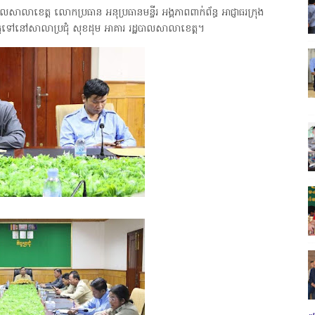
ខេត្ត លោកប្រធាន អនុប្រធានមន្ទីរ អង្គភាពពាក់ព័ន្ធ អាជ្ញាធរក្រុង
ប្រព្រឹត្តទៅនៅសាលាប្រជុំ សុខដុម អាគារ រដ្ឋបាលសាលាខេត្ត។