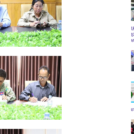
ត
ប
ម
ច