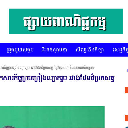
ជ្រុងមួយសង្គម
រិះគន់ស្ថាបនា
សិល្បៈនិងកីឡា
សេដ្ឋកិច្
ីឯកសារកិច្ចព្រមព្រៀងល្បាតរួម រវាងដែនជំម្រកសត្វ ព្រៃកែវសីមា និងសហគមន៍ល្បាត»
* គេហទំព័រ ស៊ីអេចអធីវីអនឡាញ ជាព័ត៌ម
ីឯកសារកិច្ចព្រមព្រៀងល្បាតរួម រវាងដែនជំម្រកសត្វ