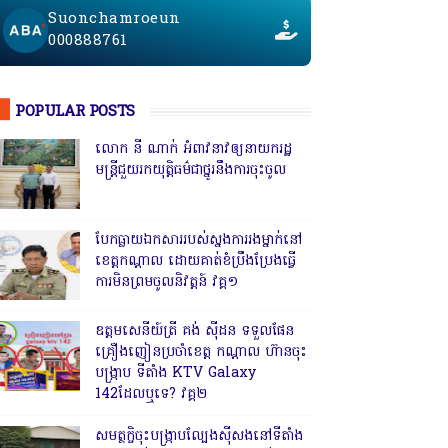
Suonchamroeun
000888761
POPULAR POSTS
លោក នី ណាក់ អំពាវនាវឲ្យនាយករដ្ឋ
មន្ត្រីជួយរកយុត្តិធម៌ជាថ្នូរនឹងការចុះចូល
បែកធ្លាយឯកសាររបស់ស្នងការរងម្នាក់នៅ
ខេត្តកណ្ដាល ដោយគាត់ខំប្រឹងប្រែងធ្វើ
ការមិនព្រមចូលនិវត្តន៍ វគ្គ១
ឧត្តមសេនីយ៍ត្រី គង់ ស៊ីដន ទទួលផែន
គ្រឿងញៀនប្រចាំខេត្ត កណ្តាល ហ៊ានចុះ
បង្ក្រាប ទីតាំង KTV Galaxy
142ដែលឬទេ? វគ្គ២
សមត្ថកិ្ចចុះបង្ក្រាបល្បែងស៊ីសងនៅទីតាំង