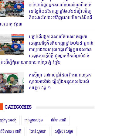
ចាប់ឃាត់ខ្លួនអ្នកសារព័ត៌មានចំនួនពីរនាក់
នៅថ្ងៃទី០៨ខែកញ្ញាឆ្នាំ២០២៥ម្សិលមិញ
និងដោះលែងទៅវិញដោយមិនទាន់ដឹងពី
ូលហេតុ វគ្គ៣
បន្ទាប់ពីអង្គភាពសារព័ត៌មានបានផ្សាយ
ចេញនៅថ្ងៃទី៧ខែកញ្ញាឆ្នាំ២០២៥ អ្នកនាំ
ពាក្យកងរាជអាវុធហត្ថលើផ្ទៃប្រទេសបាន
ចេញសេចក្តីបំភ្លឺ ជូនថ្នាក់ដឹកនាំគ្រប់ជាន់
្នាក់ដើម្បីកុំអោយមានការភាន់ច្រឡំ វគ្គ២
កាសុីណូ នៅជាប់ព្រំដែនវៀតណាមច្រក
ស្វាយអាង៉ោង ធ្វើហ្នឹងអនុសាសន៍របស់
សម្ដេច វគ្គ ១
CATEGORIES
ជ្រុងមួយសង្
ជ្រុងមួយសង្គម
ព័ត៌មានជាតិ
ព័ត៌មានអន្តរជាតិ
រិះគន់ស្ថាបនា
សន្តិសុខសង្គម