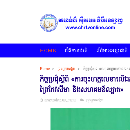
HOME
ព័ត៌មានជាតិ
ព័ត៌មានអន្តរជាតិ
Home
>
ជ្រុងមួយសង្គម
>
កិច្ចប្រជុំស្ដីពី «ការចុះហត្ថលេខាលេ
កិច្ចប្រជុំស្ដីពី «ការចុះហត្ថលេខាលេ
ព្រៃកែវសីមា និងសហគមន៍ល្បាត»
November 03, 2023
ជ្រុងមួយសង្គម