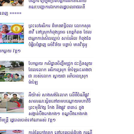
បច្ចេកវិទ្យាក្នុងប្រតិបត្តិការដឹកនាំដោយ
គណៈបញ្ជាការឯកភាពរដ្ឋបាលរាជធានី
្នំពេញ ‎=====
ព្រះចៅអធិការ ដ៏មានឥទ្ធិពល លោកសុត
ដាវី នៅស្រុកកំពុងត្រាច ខេត្តកំពត ដែល
ជាអ្នកកាន់សិលល្អាប់ សាប់រអិល កំពុងតែ
បំផ្លិចបំផ្លាញ ធម៌វិន័យ បន្ទាប់ មានវិដូអូ
ែកធ្លាយ វគ្គ១
បែកធ្លាយ កសិដ្ឋានចិញ្ចឹមជ្រូក ជះក្លិនស្អុយ
ដែលលោក អធិការស្រុក ម៉ាឡៃអះអាងថា
ជា របស់លោក ស្វាយជា អភិបាលស្រុក
ម៉ាឡៃ
អីយ៉ាស់ សាងសង់រំលោភ លើដីចំណីផ្លូវ
សាធារណៈស្ថិតនៅតាមបណ្ដោយមហាវិថី
ព្រះមុនីវង្ស កែង និងផ្លូវ ៣៣៤ ក្នុង
សង្កាត់បឹងកេងកង១ ខណ្ឌបឹងកេងកង
ើមន្ត្រី រដ្ឋបាលបាត់ទៅណាអស់ វគ្គ១
កាន់តែក្តៅគគុក នៅខេត្តបាត់ដំបង ករណី