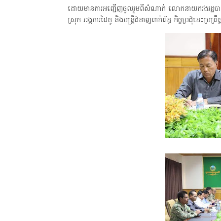
ដោយមានការអញ្ជើញចូលរួមពីសំណាក់ លោកនាយករងរដ្ឋបាលសាលា
ស្រុក អង្គការដៃគូ និងមន្ត្រីជំនាញពាក់ព័ន្ធ កិច្ចប្រជុំនេះ