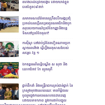
តារាងបាល់ជ្រោយចង្វារ ដោយឃាត់ខ្លួន
បានចំនួន០៩នាក់
សមាគមសារព័ត៌មានសុក្រឹតបើកអង្គប្រជុំ
ប្រគល់សេចក្តីសម្រេចជូនសមាជិកនិងបូក
សរុបរបាយការណ៍ប្រចាំខែកញ្ញានិងបន្ត
ទិសដៅប្រចាំខែតុលា!!
កាសុីណូ នៅជាប់ព្រំដែនវៀតណាមច្រក
ស្វាយអាង៉ោង ធ្វើហ្នឹងអនុសាសន៍របស់
សម្ដេច វគ្គ ១
ឯកឧត្តមអភិសន្តិបណ្ឌិត ស សុខា និង
លោកជំទាវ កែ សួនសុភី
ថ្នាក់ដឹកនាំ និងមន្ត្រីរាជការគ្រប់ជាន់ថ្នាក់ នៃ
ក្រសួងមុខងារសាធារណៈ មានកិត្តិយស
ចូលរួមក្នុងការអបអរសារទរពោរពេញ
ដោយមោទកភាព ក្នុងការដាក់បញ្ចូល