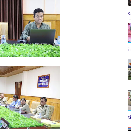
ភ
ប
ត