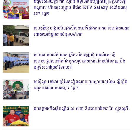
ឧត្តមសេនីយ៍ត្រី គង់ ស៊ីដន ទទួលផែនគ្រឿងញៀនប្រចាំខេត្ត
កណ្តាល ហ៊ានចុះបង្ក្រាប ទីតាំង KTV Galaxy 142ដែលឬ
ទេ? វគ្គ២
សមត្ថកិ្ចចុះបង្ក្រាបល្បែងស៊ីសងនៅទីតាំងតារាងបាល់ជ្រោយចង្វារ
ដោយឃាត់ខ្លួនបានចំនួន០៩នាក់
សមាគមសារព័ត៌មានសុក្រឹតបើកអង្គប្រជុំប្រគល់សេចក្តី
សម្រេចជូនសមាជិកនិងបូកសរុបរបាយការណ៍ប្រចាំខែកញ្ញានិង
បន្តទិសដៅប្រចាំខែតុលា!!
កាសុីណូ នៅជាប់ព្រំដែនវៀតណាមច្រកស្វាយអាង៉ោង ធ្វើហ្នឹង
អនុសាសន៍របស់សម្ដេច វគ្គ ១
ឯកឧត្តមអភិសន្តិបណ្ឌិត ស សុខា និងលោកជំទាវ កែ សួនសុភី