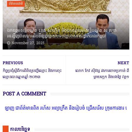
ព័ត៌មានជាតិ
ឯកឧត្តមសន្តិបណ្ឌិត នេត សាវឿន និងឯកឧត្តមអភិសន្តិបណ្ឌិត ស សុខា
អញ្ជើញជាសហអធិបតីផ្សព្វផ្សាយបទបញ្ជារបស់រាជរដ្ឋាភិបាលកម្ពុជា
November 27, 2025
PREVIOUS
NEXT
កិច្ចប្រជុំស្ដីពីការពិនិត្យបញ្ជីឈ្មោះ និងការចុះ
លោក កែវ ស៊ីវង្ស រងការចោទប្រកាន់ ពី
ឈ្មោះបោះឆ្នោតឆ្នាំ ២០២៣
ម្តាយក្មេក និងបងថ្លៃ វគ្គ១
POST A COMMENT
ព័ត៌មានពិត រហ័ស អព្យាក្រឹត និងរៀបចំ ជ្រើសរើស ក្រុមការងារ នៅតាមបណ្ត
កាលបរិច្ឆេទ