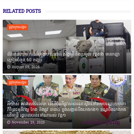
RELATED POSTS
ជ្រុងមួយសង្គម
ព័ត៌មានបឋម ករណីបង្ក្រាប ជនជាតិ សិង្ហបុរី និងប្រមូល វត្ថុតាង មានកញ្ឆា
ក្រៀមចំនួន 60 កញ្ចប់
August 09, 2026
ជ្រុងមួយសង្គម
អីយ៉ាស់ សាងសង់រំលោភ លើដីចំណីផ្លូវសាធារណៈស្ថិតនៅតាមបណ្ដោយមហា
វិថីព្រះមុនីវង្ស កែង និងផ្លូវ ៣៣៤ ក្នុងសង្កាត់បឹងកេងកង១ ខណ្ឌបឹងកេងកង
តើមន្ត្រី រដ្ឋបាលបាត់ទៅណាអស់ វគ្គ១
November 29, 2025