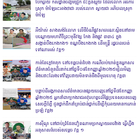
បែកធ្លាយ កសិដ្ឋានចិញ្ចឹមជ្រូក ជះក្លិនស្អុយ ដែលលោក អធិការ
ស្រុក ម៉ាឡៃអះអាងថាជា របស់លោក ស្វាយជា អភិបាលស្រុក
ម៉ាឡៃ
អីយ៉ាស់ សាងសង់រំលោភ លើដីចំណីផ្លូវសាធារណៈស្ថិតនៅតាម
បណ្ដោយមហាវិថីព្រះមុនីវង្ស កែង និងផ្លូវ ៣៣៤ ក្នុង
សង្កាត់បឹងកេងកង១ ខណ្ឌបឹងកេងកង តើមន្ត្រី រដ្ឋបាលបាត់
ទៅណាអស់ វគ្គ១
កាន់តែក្តៅគគុក នៅខេត្តបាត់ដំបង ករណីចាប់ឃាត់ខ្លួនអ្នកសារ
ព័ត៌មានចំនួនពីរនាក់នៅថ្ងៃទី០៨ខែកញ្ញាឆ្នាំ២០២៥ម្សិលមិញ
និងដោះលែងទៅវិញដោយមិនទាន់ដឹងពីមូលហេតុ វគ្គ៣
បន្ទាប់ពីអង្គភាពសារព័ត៌មានបានផ្សាយចេញនៅថ្ងៃទី៧ខែកញ្ញា
ឆ្នាំ២០២៥ អ្នកនាំពាក្យកងរាជអាវុធហត្ថលើផ្ទៃប្រទេសបានចេញ
សេចក្តីបំភ្លឺ ជូនថ្នាក់ដឹកនាំគ្រប់ជាន់ថ្នាក់ដើម្បីកុំអោយមានការភាន់
ច្រឡំ វគ្គ២
កាសុីណូ នៅជាប់ព្រំដែនវៀតណាមច្រកស្វាយអាង៉ោង ធ្វើហ្នឹង
អនុសាសន៍របស់សម្ដេច វគ្គ ១