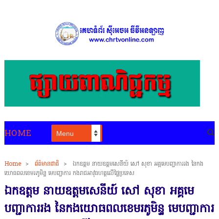
HOME
Home
>
ព័ត៌មានជាតិ
>
ឯកឧត្តម នាយឧត្តមសេនីយ៍ សៅ សុខា អគ្គមេបញ្ជាការរង នៃកង
យោធពលខេមរភូមិន្ទ មេបញ្ជាការ កងរាជអាវុធហត្ថលើផ្ទៃប្រទេស
ឯកឧត្តម នាយឧត្តមសេនីយ៍ សៅ សុខា អគ្គមេ
បញ្ជាការរង នៃកងយោធពលខេមរភូមិន្ទ មេបញ្ជាការ