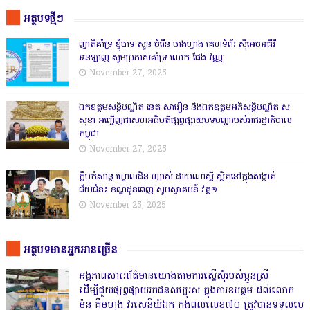
អត្ថបទថ្មីៗ
ញាតិគាំទ្រ ខ្ញុំបាទ សួន ចំរើន ចាងហ្វាង គេហទំព័រ ស៊ីអេចអធីវី
អនឡាញ សូមប្រកាសគាំទ្រ លោក ផែង វណ្ណ:
November 27, 2025
ឯកឧត្តមសន្តិបណ្ឌិត នេត សាវឿន និងឯកឧត្តមអភិសន្តិបណ្ឌិត ស
សុខា អញ្ជើញជាសហអធិបតីផ្សព្វផ្សាយបទបញ្ជារបស់រាជរដ្ឋាភិបាល
កម្ពុជា
November 27, 2025
ក្លឹបកំសាន្ត ហ្គោលដិន ហ្សាស់ ដាយណាស្ទី ស្ថិតនៅក្នុងសង្កាត់
ជ័យជំនះ ខណ្ឌដូនពេញ សូមស្វាគមន៍ វគ្គ១
November 25, 2025
អត្ថបទមានអ្នកអានច្រើន
អង្គភាពសារេព័ត៌មានយោងតាមការស្នើសុំរបស់ប្អូនស្រី
ដើម្បីជួយផ្សព្វផ្សាយរកជនសប្បុរស ក្នុងការឧបត្ថម ដល់លោក
ម៉ន គឹមហុង វរសេនីយ៍ឯក កងពលលេខ៧០ ត្រូវបានទទួលបេ