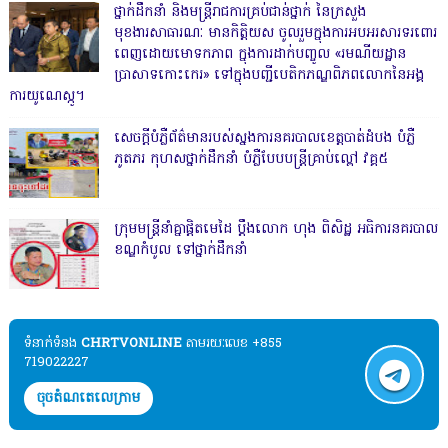
ថ្នាក់ដឹកនាំ និងមន្ត្រីរាជការគ្រប់ជាន់ថ្នាក់ នៃក្រសួង
មុខងារសាធារណៈ មានកិត្តិយស ចូលរួមក្នុងការអបអរសារទរពោរ
ពេញដោយមោទកភាព ក្នុងការដាក់បញ្ចូល «រមណីយដ្ឋាន
ប្រាសាទកោះកេរ» ទៅក្នុងបញ្ជីបេតិកភណ្ឌពិភពលោកនៃអង្គ
ការយូណេស្កូ។
សេចក្តីបំភ្លឺព័ត៌មានរបស់ស្នងការនគរបាលខេត្តបាត់ដំបង បំភ្លឺ
ភូតភរ កុហសថ្នាក់ដឹកនាំ បំភ្លឺបែបបន្ត្រីគ្រាប់ល្ពៅ វគ្គ៥
ក្រុមមន្ត្រីនាំគ្នាផ្ដិតមេដៃ ប្ដឹងលោក ហុង ពិសិដ្ឋ អធិការនគរបាល
ខណ្ឌកំបូល ទៅថ្នាក់ដឹកនាំ
ទំនាក់ទំនង​​
CHRTVONLINE
តាមរយៈលេខ +855
719022227
ចុចតំណតេលេក្រាម