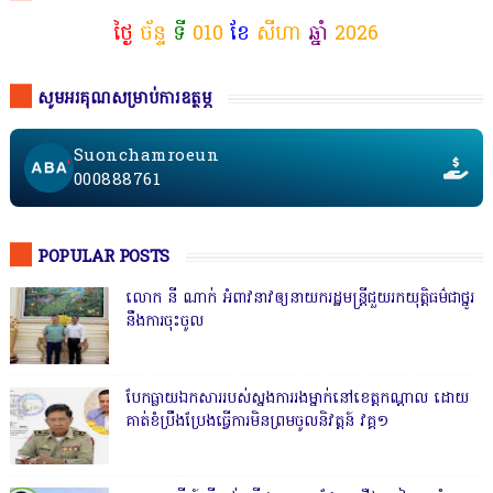
ថ្ងៃ
ច័ន្ទ
ទី
010
ខែ
សីហា
ឆ្នាំ
2026
សូមអរគុណសម្រាប់ការឧត្ថម្ភ
Suonchamroeun
000888761
POPULAR POSTS
លោក នី ណាក់ អំពាវនាវឲ្យនាយករដ្ឋមន្ត្រីជួយរកយុត្តិធម៌ជាថ្នូរ
នឹងការចុះចូល
បែកធ្លាយឯកសាររបស់ស្នងការរងម្នាក់នៅខេត្តកណ្ដាល ដោយ
គាត់ខំប្រឹងប្រែងធ្វើការមិនព្រមចូលនិវត្តន៍ វគ្គ១