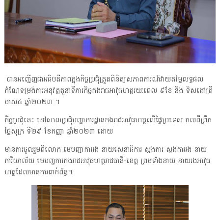
បានអញ្ជើញជាអធិបតីភាពក្នុងកិច្ចប្រជុំត្រួតពិនិត្យសភាពការណ៍វាយតម្លៃលទ្ធផល
កំណែទម្រង់ការអនុវត្តតួនាទីភារកិច្ចកងរាជអាវុធហត្ថរយៈពេល ៩ខែ និង ទិសដៅត្រី
មាស៤ ឆ្នាំ២០២៣ ។
កិច្ចប្រជុំនេះ នៅសាលប្រជុំបញ្ជាការដ្ឋានកងរាជអាវុធហត្ថលើផ្ទៃប្រទេស កលពីព្រឹក
ថ្ងៃសុក្រ ទី២៩ ខែកញ្ញា ឆ្នាំ២០២៣ ដោយ
មានការចូលរួមពីលោក មេបញ្ជាការរង នាយសេនាធិការ ស្នងការ ស្នងការរង នាយ
ការិយាល័យ មេបញ្ជការកងរាជអាវុធហត្ថរាជធានី-ខេត្ត ព្រមទាំងនាយ នាយរងអាវុធ
ហត្ថដែលមានការពាក់ព័ន្ធ។