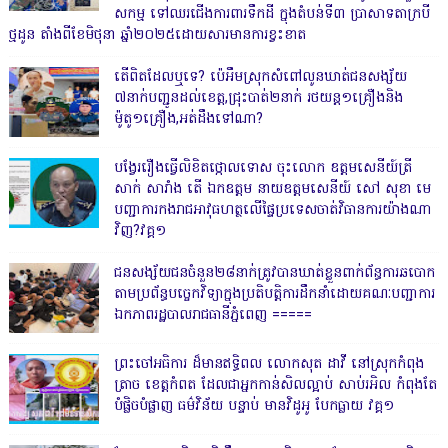
សកម្ម ទៅឈរជើងការពារទឹកដី ក្នុងតំបន់ទី៣ ប្រាសាទតាក្របី
ថ្មដូន តាំងពីខែមិថុនា ឆ្នាំ២០២៥ដោយសារមានការខ្វះខាត
តើពិតដែលឬទេ? ប៉េអឹមស្រុកសំពៅលូនឃាត់ជនសង្ស័យ
៧នាក់បញ្ជូនដល់ខេត្ត,ជ្រុះបាត់២នាក់ រថយន្ត១គ្រឿងនិង
ម៉ូតូ១គ្រឿង,អត់ដឹងទៅណា?
បង្វែររឿងធ្វើលិខិតថ្កោលទោស ចុះលោក ឧត្តមសេនីយ៍ត្រី
សាក់ សារាំង តើ ឯកឧត្តម នាយឧត្តមសេនីយ៍ សៅ សុខា មេ
បញ្ជាការកងរាជអាវុធហត្ថលើផ្ទៃប្រទេសចាត់វិធានការយ៉ាងណា
វិញ?វគ្គ១
ជនសង្ស័យជនចំនួន២៨នាក់ត្រូវបានឃាត់ខ្លួនពាក់ព័ន្ធការឆបោក
តាមប្រព័ន្ធបច្ចេកវិទ្យាក្នុងប្រតិបត្តិការដឹកនាំដោយគណៈបញ្ជាការ
ឯកភាពរដ្ឋបាលរាជធានីភ្នំពេញ ‎=====
ព្រះចៅអធិការ ដ៏មានឥទ្ធិពល លោកសុត ដាវី នៅស្រុកកំពុង
ត្រាច ខេត្តកំពត ដែលជាអ្នកកាន់សិលល្អាប់ សាប់រអិល កំពុងតែ
បំផ្លិចបំផ្លាញ ធម៌វិន័យ បន្ទាប់ មានវិដូអូ បែកធ្លាយ វគ្គ១