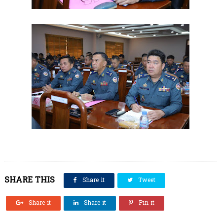
SHARE THIS
Share it
Tweet
Share it
Share it
Pin it