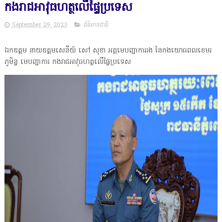
កងរាជអាវុធហត្ថលើផ្ទៃប្រទេស
September 29, 2023
ព័ត៌មានជាតិ
ឯកឧត្តម នាយឧត្តមសេនីយ៍ សៅ សុខា អគ្គមេបញ្ជាការរង នៃកងយោធពលខេមរ
ភូមិន្ទ មេបញ្ជាការ កងរាជអាវុធហត្ថលើផ្ទៃប្រទេស