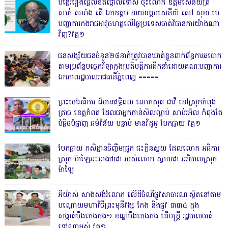
បង្វែររឿងធ្វើលិខិតថ្កោលទោស ចុះលោក ឧត្តមសេនីយ៍ត្រី
សាក់ សារាំង តើ ឯកឧត្តម នាយឧត្តមសេនីយ៍ សៅ សុខា មេ
បញ្ជាការកងរាជអាវុធហត្ថលើផ្ទៃប្រទេសចាត់វិធានការយ៉ាងណា
វិញ?វគ្គ១
ជនសង្ស័យជនចំនួន២៨នាក់ត្រូវបានឃាត់ខ្លួនពាក់ព័ន្ធការឆបោក
តាមប្រព័ន្ធបច្ចេកវិទ្យាក្នុងប្រតិបត្តិការដឹកនាំដោយគណៈបញ្ជាការ
ឯកភាពរដ្ឋបាលរាជធានីភ្នំពេញ ‎=====
ព្រះចៅអធិការ ដ៏មានឥទ្ធិពល លោកសុត ដាវី នៅស្រុកកំពុង
ត្រាច ខេត្តកំពត ដែលជាអ្នកកាន់សិលល្អាប់ សាប់រអិល កំពុងតែ
បំផ្លិចបំផ្លាញ ធម៌វិន័យ បន្ទាប់ មានវិដូអូ បែកធ្លាយ វគ្គ១
បែកធ្លាយ កសិដ្ឋានចិញ្ចឹមជ្រូក ជះក្លិនស្អុយ ដែលលោក អធិការ
ស្រុក ម៉ាឡៃអះអាងថាជា របស់លោក ស្វាយជា អភិបាលស្រុក
ម៉ាឡៃ
អីយ៉ាស់ សាងសង់រំលោភ លើដីចំណីផ្លូវសាធារណៈស្ថិតនៅតាម
បណ្ដោយមហាវិថីព្រះមុនីវង្ស កែង និងផ្លូវ ៣៣៤ ក្នុង
សង្កាត់បឹងកេងកង១ ខណ្ឌបឹងកេងកង តើមន្ត្រី រដ្ឋបាលបាត់
ទៅណាអស់ វគ្គ១