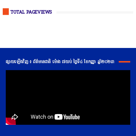
TOTAL PAGEVIEWS
ផ្សាយឡើងវិញ ៖ ព័ត៌មានជាតិ ម៉ោង ៧យប់ ថ្ងៃទី៤ ខែកញ្ញា ឆ្នាំ២០២៣