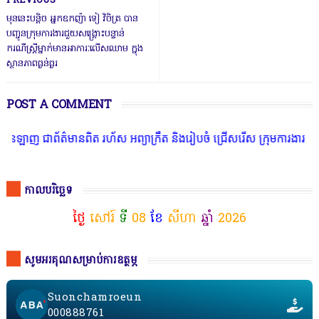
PREVIOUS
មុននេះបន្ដិច អ្នកឧកញ៉ា ទៀ វិចិត្រ បាន
បញ្ចូនក្រុមការងារជួយសង្រ្គោះបន្ទាន់
ករណីស្រ្ដីម្នាក់មានអាការៈលើសឈាម ក្នុង
ស្ថានភាពធ្ងន់ធ្ងរ
POST A COMMENT
ស អព្យាក្រឹត និងរៀបចំ ជ្រើសរើស ក្រុមការងារ នៅតាមបណ្តាលរាជធានី ខេត្
កាលបរិច្ឆេទ
ថ្ងៃ
សៅរ៍
ទី
08
ខែ
សីហា
ឆ្នាំ
2026
សូមអរគុណសម្រាប់ការឧត្ថម្ភ
Suonchamroeun
000888761