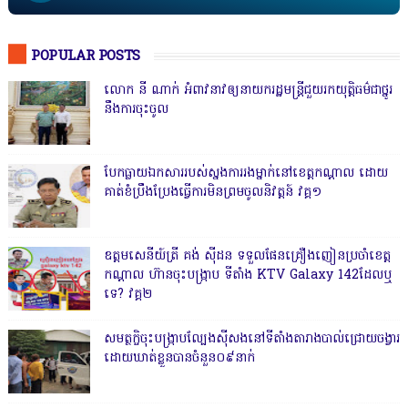
POPULAR POSTS
លោក នី ណាក់ អំពាវនាវឲ្យនាយករដ្ឋមន្ត្រីជួយរកយុត្តិធម៌ជាថ្នូរ
នឹងការចុះចូល
បែកធ្លាយឯកសាររបស់ស្នងការរងម្នាក់នៅខេត្តកណ្ដាល ដោយ
គាត់ខំប្រឹងប្រែងធ្វើការមិនព្រមចូលនិវត្តន៍ វគ្គ១
ឧត្តមសេនីយ៍ត្រី គង់ ស៊ីដន ទទួលផែនគ្រឿងញៀនប្រចាំខេត្ត
កណ្តាល ហ៊ានចុះបង្ក្រាប ទីតាំង KTV Galaxy 142ដែលឬ
ទេ? វគ្គ២
សមត្ថកិ្ចចុះបង្ក្រាបល្បែងស៊ីសងនៅទីតាំងតារាងបាល់ជ្រោយចង្វារ
ដោយឃាត់ខ្លួនបានចំនួន០៩នាក់