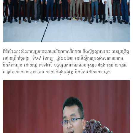
ពិធីសំណេះសំណាលប្រកបដោយបរិយាកាសរីករាយ និងស្និទ្ធស្នាលនេះ បានប្រព្រឹត្ត
ទៅនាព្រឹកថ្ងៃអង្គារ ទី១៩ ខែកញ្ញា ឆ្នាំ២០២៣ នៅទីស្តីការក្រសួងសាធារណការ
និងដឹកជញ្ជូន ដោយផ្តោតទៅលេី បច្ចុប្បន្នភាពធនធានមនុស្សនៅក្នុងអគ្គនាយកដ្ឋាន
លទ្ធផលការងារសម្រេចបាន ការងារកំពុងអនុវត្ត និងទិសដៅការងារបន្ត។