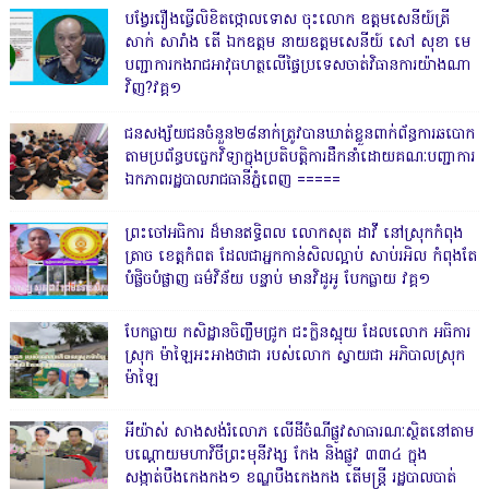
បង្វែររឿងធ្វើលិខិតថ្កោលទោស ចុះលោក ឧត្តមសេនីយ៍ត្រី
សាក់ សារាំង តើ ឯកឧត្តម នាយឧត្តមសេនីយ៍ សៅ សុខា មេ
បញ្ជាការកងរាជអាវុធហត្ថលើផ្ទៃប្រទេសចាត់វិធានការយ៉ាងណា
វិញ?វគ្គ១
ជនសង្ស័យជនចំនួន២៨នាក់ត្រូវបានឃាត់ខ្លួនពាក់ព័ន្ធការឆបោក
តាមប្រព័ន្ធបច្ចេកវិទ្យាក្នុងប្រតិបត្តិការដឹកនាំដោយគណៈបញ្ជាការ
ឯកភាពរដ្ឋបាលរាជធានីភ្នំពេញ ‎=====
ព្រះចៅអធិការ ដ៏មានឥទ្ធិពល លោកសុត ដាវី នៅស្រុកកំពុង
ត្រាច ខេត្តកំពត ដែលជាអ្នកកាន់សិលល្អាប់ សាប់រអិល កំពុងតែ
បំផ្លិចបំផ្លាញ ធម៌វិន័យ បន្ទាប់ មានវិដូអូ បែកធ្លាយ វគ្គ១
បែកធ្លាយ កសិដ្ឋានចិញ្ចឹមជ្រូក ជះក្លិនស្អុយ ដែលលោក អធិការ
ស្រុក ម៉ាឡៃអះអាងថាជា របស់លោក ស្វាយជា អភិបាលស្រុក
ម៉ាឡៃ
អីយ៉ាស់ សាងសង់រំលោភ លើដីចំណីផ្លូវសាធារណៈស្ថិតនៅតាម
បណ្ដោយមហាវិថីព្រះមុនីវង្ស កែង និងផ្លូវ ៣៣៤ ក្នុង
សង្កាត់បឹងកេងកង១ ខណ្ឌបឹងកេងកង តើមន្ត្រី រដ្ឋបាលបាត់