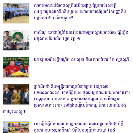
សមាគមសារព័ត៌មានសុក្រឹតបើកអង្គប្រជុំប្រគល់សេចក្តី
សម្រេចជូនសមាជិកនិងបូកសរុបរបាយការណ៍ប្រចាំខែកញ្ញានិង
បន្តទិសដៅប្រចាំខែតុលា!!
កាសុីណូ នៅជាប់ព្រំដែនវៀតណាមច្រកស្វាយអាង៉ោង ធ្វើហ្នឹង
អនុសាសន៍របស់សម្ដេច វគ្គ ១
ឯកឧត្តមអភិសន្តិបណ្ឌិត ស សុខា និងលោកជំទាវ កែ សួនសុភី
ថ្នាក់ដឹកនាំ និងមន្ត្រីរាជការគ្រប់ជាន់ថ្នាក់ នៃក្រសួង
មុខងារសាធារណៈ មានកិត្តិយស ចូលរួមក្នុងការអបអរសារទរពោរ
ពេញដោយមោទកភាព ក្នុងការដាក់បញ្ចូល «រមណីយដ្ឋាន
ប្រាសាទកោះកេរ» ទៅក្នុងបញ្ជីបេតិកភណ្ឌពិភពលោកនៃអង្គ
ការយូណេស្កូ។
សេចក្តីបំភ្លឺព័ត៌មានរបស់ស្នងការនគរបាលខេត្តបាត់ដំបង បំភ្លឺ
ភូតភរ កុហសថ្នាក់ដឹកនាំ បំភ្លឺបែបបន្ត្រីគ្រាប់ល្ពៅ វគ្គ៥