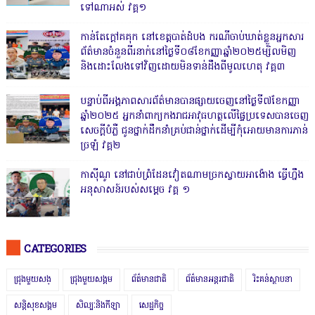
ទៅណាអស់ វគ្គ១
កាន់តែក្តៅគគុក នៅខេត្តបាត់ដំបង ករណីចាប់ឃាត់ខ្លួនអ្នកសារ
ព័ត៌មានចំនួនពីរនាក់នៅថ្ងៃទី០៨ខែកញ្ញាឆ្នាំ២០២៥ម្សិលមិញ
និងដោះលែងទៅវិញដោយមិនទាន់ដឹងពីមូលហេតុ វគ្គ៣
បន្ទាប់ពីអង្គភាពសារព័ត៌មានបានផ្សាយចេញនៅថ្ងៃទី៧ខែកញ្ញា
ឆ្នាំ២០២៥ អ្នកនាំពាក្យកងរាជអាវុធហត្ថលើផ្ទៃប្រទេសបានចេញ
សេចក្តីបំភ្លឺ ជូនថ្នាក់ដឹកនាំគ្រប់ជាន់ថ្នាក់ដើម្បីកុំអោយមានការភាន់
ច្រឡំ វគ្គ២
កាសុីណូ នៅជាប់ព្រំដែនវៀតណាមច្រកស្វាយអាង៉ោង ធ្វើហ្នឹង
អនុសាសន៍របស់សម្ដេច វគ្គ ១
CATEGORIES
ជ្រុងមួយសង្
ជ្រុងមួយសង្គម
ព័ត៌មានជាតិ
ព័ត៌មានអន្តរជាតិ
រិះគន់ស្ថាបនា
សន្តិសុខសង្គម
សិល្បៈនិងកីឡា
សេដ្ឋកិច្ច