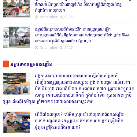
ចំការមន ដឹកចូលយ៉ាងពេញទំហឹង ចំណែកមន្ត្រីជំនាញពាក់ព័ន្ធ
កំពុងតែដេកលុងលក់
November 13, 2025
បន្ទាប់ពីអង្គភាពសារព័ត៌មានយើង បានផ្សព្វផ្សាយ រឿង
បោះបង្គោលលើដីចំណីផ្លូវសាធារណៈនៅសង្គាត់បាក់ខែង ផ្លូវជាតិ៦A
នៅពេលនេះរុះរើជាស្ថាពរហើយ វគ្គបញ្ចប់
November 13, 2025
អត្ថបទមានអ្នកអានច្រើន
អង្គភាពសារេព័ត៌មានយោងតាមការស្នើសុំរបស់ប្អូនស្រី
ដើម្បីជួយផ្សព្វផ្សាយរកជនសប្បុរស ក្នុងការឧបត្ថម ដល់លោក
ម៉ន គឹមហុង វរសេនីយ៍ឯក កងពលលេខ៧០ ត្រូវបានទទួលបេ
សកម្ម ទៅឈរជើងការពារទឹកដី ក្នុងតំបន់ទី៣ ប្រាសាទតាក្របី
ថ្មដូន តាំងពីខែមិថុនា ឆ្នាំ២០២៥ដោយសារមានការខ្វះខាត
តើពិតដែលឬទេ? ប៉េអឹមស្រុកសំពៅលូនឃាត់ជនសង្ស័យ
៧នាក់បញ្ជូនដល់ខេត្ត,ជ្រុះបាត់២នាក់ រថយន្ត១គ្រឿងនិង
ម៉ូតូ១គ្រឿង,អត់ដឹងទៅណា?