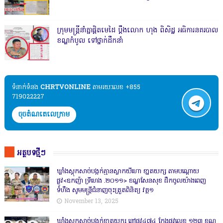
ក្រុមមន្ត្រីនាំគ្នាផ្ដិតមេដៃ ប្ដឹងលោក ហុង ពិសិដ្ឋ អធិការនគរបាល
ខណ្ឌកំបូល ទៅថ្នាក់ដឹកនាំ
ទំនាក់ទំនង​​
CHRTVONLINE
តាមរយៈលេខ +855
719022227
ចុចតំណតេលេក្រាម
អត្ថបទថ្មីៗ
ឃ្លាំងស្តុកសាច់បង្កក់គ្មានស្លាកយីហោ ខា្នតយក្ស តាមបណ្តោយ
ផ្លូវ<ឧកញ៉ា ទ្រីហេង .២០១១> ខណ្ឌសែនសុខ ដឹកចូលយ៉ាងពេញ
ទំហឹង សូមមន្ត្រីជំនាញចុះត្រួតពិនិត្យ វគ្គ១
November 13, 2025
ឃ្លាំងស្តុកសាច់បង្កក់ខា្នតយក្ស នៅផ្លូវ៤៧៤ កែងផ្លូវលេខ ១២៣ ខណ្ឌ