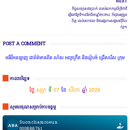
NEXT
កិច្ចសន្យាសងប្រាក់ របស់លោកស្រីទ្រីថាវី
ធ្វើនៅថ្ងៃទី១៨ខែមីនាឆ្នាំ២០២៤ កំពុងអង្រួន
ចិត្ត ដល់មហាជន និងអង្គការសង្គមស៊ីវិល
វគ្គ១
POST A COMMENT
ីវីអនឡាញ ជាព័ត៌មានពិត រហ័ស អព្យាក្រឹត និងរៀបចំ ជ្រើសរើស ក្រុមការងា
កាលបរិច្ឆេទ
ថ្ងៃ
សុក្រ
ទី
07
ខែ
សីហា
ឆ្នាំ
2026
សូមអរគុណសម្រាប់ការឧត្ថម្ភ
Suonchamroeun
000888761