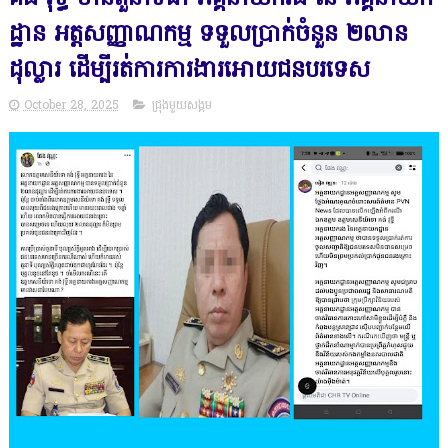
ដ្ឋាន អត្តសញ្ញាណកម្ម ទទួលប្រាក់ចំនួន ២លាន
ដុល្លារ ដេីម្បីរត់ការការងារអោយជនបរទេស
October 28, 2025
ជ្រុងមួយសង្គម