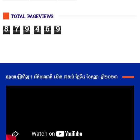
TOTAL PAGEVIEWS
8
7
9
4
6
9
ផ្សាយឡើងវិញ ៖ ព័ត៌មានជាតិ ម៉ោង ៧យប់ ថ្ងៃទី៤ ខែកញ្ញា ឆ្នាំ២០២៣