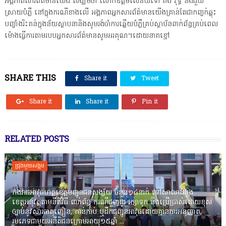
អង្គភាពសារព័ត៌មានយើង សង្ឃឹមថា លោកឧត្ដមសេនីយ៍ទោ គង់ វុទ្ធី និងជួយ
ស្រាយបំភ្លឺ នៅក្នុងករណីខាងលើ អង្គភាពអ្នកសារព័ត៌មានយើងគ្រាន់តែជាកញ្ចក់ឆ្លុះ
បញ្ចាំងរិះគន់ក្នុងន័យស្ថាបនានិងសូមរង់ចាំការឆ្លើយបំភ្លឺគ្រប់ស្ថាប័នពាក់ព័ន្ធគ្រប់ពេល
ម៉ោងធ្វើការតាមរបបអ្នកសារព័ត៌មានសូមអរគុណ។ដោយនាគខ្មៅ
SHARE THIS
Share it
Tweet
Share it
Share it
Pin it
RELATED POSTS
ជ្រុងមួយសង្គម
កងរាជឣាវុធហត្ថខេត្តបញ្ជូនជនសង្ស័យ ចំនួន១៤នាក់ ទៅសាលាដំបូង
ខេត្តឣនុវត្តតាមនីតិវិធី ពាក់ព័ន្ធ ករណីជួញដូរ រក្សាទុក និងប្រើប្រាស់ដោយខុស
ច្បាប់នូវសារធាតុញៀន, កាន់កាប់ ឬដឹកជញ្ជូនអាវុធដោយគ្មានការអនុញ្ញាត,
រួមភេទជាមួយអនីតិជនក្រោមអាយុ១៥ឆ្នាំ ...