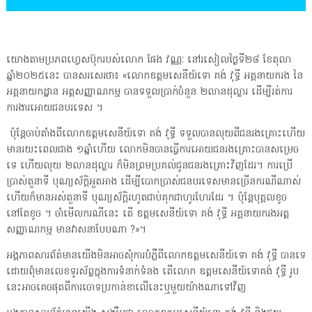
យោងតាមប្រភពហ្វេសប៊ុករបស់លោក ផែង វណ្ណៈ នៅរសៀលថ្ងៃទី២៨ ខែតុលា
ឆ្នាំ២០២៥នេះ បានសរសេរថា៖ «លោកឧត្ដមសេនីយ៍ទោ គង់ វុទ្ធី អគ្គនាយករង នៃ
អគ្គនាយកដ្ឋាន អត្តសញ្ញាណកម្ម បានទទួលប្រាក់ចំនួន ២លានដុល្លារ ដេីម្បីរត់ការ
ការងារអោយជនបរទេស ។
ប៉ុន្តែចាប់តាំងពីលោកឧត្ដមសេនីយ៍ទោ គង់ វុទ្ធី ទទួលបានលុយពីជនរងគ្រោះហើយ
មានរយះពេលជាង ១ឆ្នាំហើយ លោកមិនបានធ្វើការអោយជនរងគ្រោះបានសម្រេច
ទេ ហេីយលុយ ២លានដុល្លារ ក៏មិនព្រមប្រគល់ជូនជនរងគ្រោះវិញដែរ។ ការប្រេី
ប្រាស់តួនាទី បុណ្យស័ក្តិអួតអាង ដេីម្បីបោកប្រាស់ជនបរទេសមានច្រេីនករណីណាស់
ហេីយក៏មានអស់តួនាទី បុណ្យស័ក្តិរហូតជាប់គុកជាហូរហែរដែរ ។ ប៉ុន្តែបុគ្គលខូច
នៅតែខូច ។ ចាំមេីលករណីនេះ តេី ឧត្ដមសេនីយ៍ទោ គង់ វុទ្ធី អគ្គនាយករងអត្ត
សញ្ញាណកម្ម មានវាសនាបែបណា ?»។
អង្គភាពសារព័ត៌មានយើងមិនអាចសុំការបំភ្លឺពីលោកឧត្ដមសេនីយ៍ទោ គង់ វុទ្ធី បានទេ
ដោយពុំមានលេខទូរស័ព្ទក្នុងការទំនាក់ទំនង តើលោក ឧត្តមសេនីយ៍ទោគង់ វុទ្ធី រូប
នេះអាចគេចផុតពីការចោទប្រកាន់ខាលើនេះឬមួយយ៉ាងណាទៅវិញ