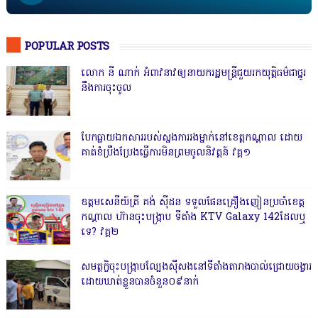
POPULAR POSTS
លោក នី ណាក់ អំពាវនាវឲ្យនាយករដ្ឋមន្ត្រីជួយរកយុត្តិធម៌ជាថ្នូរ
នឹងការចុះចូល
បែកធ្លាយឯកសាររបស់ស្នងការរងម្នាក់នៅខេត្តកណ្ដាល ដោយ
គាត់ខំប្រឹងប្រែងធ្វើការមិនព្រមចូលនិវត្តន៍ វគ្គ១
ឧត្តមសេនីយ៍ត្រី គង់ ស៊ីដន ទទួលផែនគ្រឿងញៀនប្រចាំខេត្ត
កណ្តាល ហ៊ានចុះបង្ក្រាប ទីតាំង KTV Galaxy 142ដែលឬ
ទេ? វគ្គ២
សមត្ថកិ្ចចុះបង្ក្រាបល្បែងស៊ីសងនៅទីតាំងតារាងបាល់ជ្រោយចង្វារ
ដោយឃាត់ខ្លួនបានចំនួន០៩នាក់