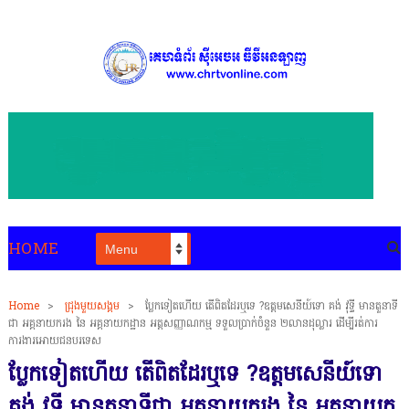
HOME
Home
>
ជ្រុងមួយសង្គម
>
ប្លែកទៀតហើយ តើពិតដែរឬទេ ?ឧត្ដមសេនីយ៍ទោ គង់ វុទ្ធី មានតួនាទី
ជា អគ្គនាយករង នៃ អគ្គនាយកដ្ឋាន អត្តសញ្ញាណកម្ម ទទួលប្រាក់ចំនួន ២លានដុល្លារ ដេីម្បីរត់ការ
ការងារអោយជនបរទេស
ប្លែកទៀតហើយ តើពិតដែរឬទេ ?ឧត្ដមសេនីយ៍ទោ
គង់ វុទ្ធី មានតួនាទីជា អគ្គនាយករង នៃ អគ្គនាយក