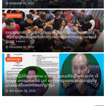
December 01, 2025
ជ្រុងមួយសង្គម
ជនសង្ស័យជនចំនួន២៨នាក់ត្រូវបានឃាត់ខ្លួនពាក់ព័ន្ធការឆបោកតាមប្រព័ន្ធ
បច្ចេកវិទ្យាក្នុងប្រតិបត្តិការដឹកនាំដោយគណៈបញ្ជាការឯកភាពរដ្ឋបាលរាជធានី
ភ្នំពេញ ‎=====
December 01, 2025
ជ្រុងមួយសង្គម
បង្វែររឿងធ្វើលិខិតថ្កោលទោស ចុះលោក ឧត្តមសេនីយ៍ត្រី សាក់ សារាំង តើ
ឯកឧត្តម នាយឧត្តមសេនីយ៍ សៅ សុខា មេបញ្ជាការកងរាជអាវុធហត្ថលើផ្ទៃ
ប្រទេសចាត់វិធានការយ៉ាងណាវិញ?វគ្គ១
November 29, 2025