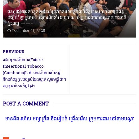
ជនសង្ស័យជនចំនួន២៨នាក់ត្រូវបានឃាត់ខ្លួនពាក់ព័ន្ធការឆបោកតាមប្រព័ន្ធ
បច្ចេកវិទ្យាក្នុងប្រតិបត្តិការដឹកនាំដោយគណៈបញ្ជាការឯកភាពរដ្ឋបាលរាជធានី
ភ្នំពេញ ‎=====
December 01, 2025
PREVIOUS
រោងចក្រផលិតបារី(Future
Inteertional Tobacco
(Cambodia)Ltd. តើផលិតបារីម៉ាកអ្វី
និងបង់ពន្ធស្របច្បាប់ដែលឬទេ សូមមន្ត្រីពាក់
ព័ន្ធចុះអធិការកិច្ចវគ្គ២
POST A COMMENT
ាក្រឹត និងរៀបចំ ជ្រើសរើស ក្រុមការងារ នៅតាមបណ្តាលរាជធានី ខេត្ត មានច