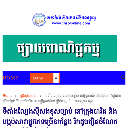
HOME
Home
>
ជ្រុងមួយសង្គម
>
ទីតាំងល្បែងស៊ីសងខុសច្បាប់ នៅក្រុងបាវិត និងបង្កប់សាវាផ្លូវភេទ
ច្រើនកន្លែង រីកដូចផ្សិត​ចំណែក មន្ត្រីប្រចាំតំបន់ ន្ត្រីជំនាញ មិនហ៊ានបង្ក្រាប វគ្គ៤
ទីតាំងល្បែងស៊ីសងខុសច្បាប់ នៅក្រុងបាវិត និង
បង្កប់សាវាផ្លូវភេទច្រើនកន្លែង រីកដូចផ្សិត​ចំណែក