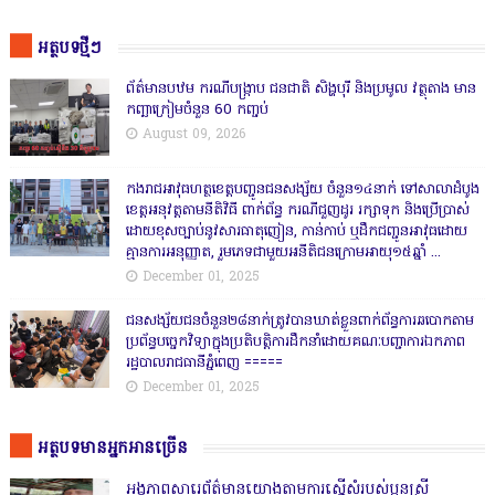
អត្ថបទថ្មីៗ
ព័ត៌មានបឋម ករណីបង្ក្រាប ជនជាតិ សិង្ហបុរី និងប្រមូល វត្ថុតាង មាន
កញ្ឆាក្រៀមចំនួន 60 កញ្ចប់
August 09, 2026
កងរាជឣាវុធហត្ថខេត្តបញ្ជូនជនសង្ស័យ ចំនួន១៤នាក់ ទៅសាលាដំបូង
ខេត្តឣនុវត្តតាមនីតិវិធី ពាក់ព័ន្ធ ករណីជួញដូរ រក្សាទុក និងប្រើប្រាស់
ដោយខុសច្បាប់នូវសារធាតុញៀន, កាន់កាប់ ឬដឹកជញ្ជូនអាវុធដោយ
គ្មានការអនុញ្ញាត, រួមភេទជាមួយអនីតិជនក្រោមអាយុ១៥ឆ្នាំ ...
December 01, 2025
ជនសង្ស័យជនចំនួន២៨នាក់ត្រូវបានឃាត់ខ្លួនពាក់ព័ន្ធការឆបោកតាម
ប្រព័ន្ធបច្ចេកវិទ្យាក្នុងប្រតិបត្តិការដឹកនាំដោយគណៈបញ្ជាការឯកភាព
រដ្ឋបាលរាជធានីភ្នំពេញ ‎=====
December 01, 2025
អត្ថបទមានអ្នកអានច្រើន
អង្គភាពសារេព័ត៌មានយោងតាមការស្នើសុំរបស់ប្អូនស្រី