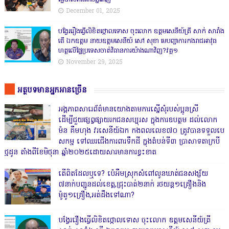
December 01, 2025
បង្វែររឿងធ្វើលិខិតថ្កោលទោស ចុះលោក ឧត្តមសេនីយ៍ត្រី សាក់ សារាំង
តើ ឯកឧត្តម នាយឧត្តមសេនីយ៍ សៅ សុខា មេបញ្ជាការកងរាជអាវុធ
ហត្ថលើផ្ទៃប្រទេសចាត់វិធានការយ៉ាងណាវិញ?វគ្គ១
November 29, 2025
អត្ថបទមានអ្នកអានច្រើន
អង្គភាពសារេព័ត៌មានយោងតាមការស្នើសុំរបស់ប្អូនស្រី
ដើម្បីជួយផ្សព្វផ្សាយរកជនសប្បុរស ក្នុងការឧបត្ថម ដល់លោក
ម៉ន គឹមហុង វរសេនីយ៍ឯក កងពលលេខ៧០ ត្រូវបានទទួលបេ
សកម្ម ទៅឈរជើងការពារទឹកដី ក្នុងតំបន់ទី៣ ប្រាសាទតាក្របី
ថ្មដូន តាំងពីខែមិថុនា ឆ្នាំ២០២៥ដោយសារមានការខ្វះខាត
តើពិតដែលឬទេ? ប៉េអឹមស្រុកសំពៅលូនឃាត់ជនសង្ស័យ
៧នាក់បញ្ជូនដល់ខេត្ត,ជ្រុះបាត់២នាក់ រថយន្ត១គ្រឿងនិង
ម៉ូតូ១គ្រឿង,អត់ដឹងទៅណា?
បង្វែររឿងធ្វើលិខិតថ្កោលទោស ចុះលោក ឧត្តមសេនីយ៍ត្រី