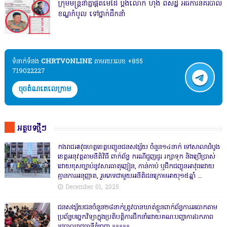
ក្រុមមន្ត្រីនាំគ្នាផ្ដិតមេដៃ ប្ដឹងលោក ហុង ពិសិដ្ឋ អធិការនគរបាល
ខណ្ឌកំបូល ទៅថ្នាក់ដឹកនាំ
ទំនាក់ទំនង​​
CHRTVONLINE
តាមរយៈលេខ +855
719022227
ចុចតំណតេលេក្រាម
អត្ថបទថ្មីៗ
កងរាជឣាវុធហត្ថខេត្តបញ្ជូនជនសង្ស័យ ចំនួន១៤នាក់ ទៅសាលាដំបូង
ខេត្តឣនុវត្តតាមនីតិវិធី ពាក់ព័ន្ធ ករណីជួញដូរ រក្សាទុក និងប្រើប្រាស់
ដោយខុសច្បាប់នូវសារធាតុញៀន, កាន់កាប់ ឬដឹកជញ្ជូនអាវុធដោយ
គ្មានការអនុញ្ញាត, រួមភេទជាមួយអនីតិជនក្រោមអាយុ១៥ឆ្នាំ ...
December 01, 2025
ជនសង្ស័យជនចំនួន២៨នាក់ត្រូវបានឃាត់ខ្លួនពាក់ព័ន្ធការឆបោកតាម
ប្រព័ន្ធបច្ចេកវិទ្យាក្នុងប្រតិបត្តិការដឹកនាំដោយគណៈបញ្ជាការឯកភាព
រដ្ឋបាលរាជធានីភ្នំពេញ ‎=====