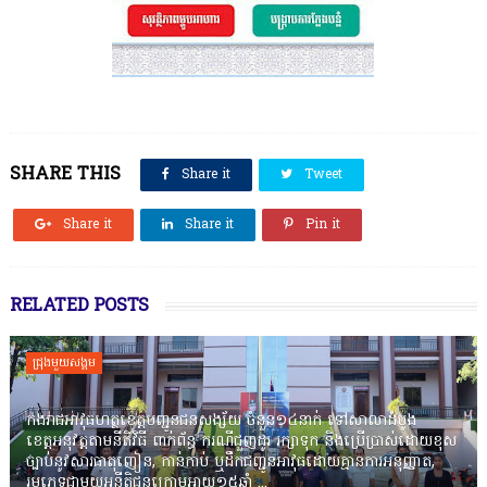
SHARE THIS
Share it
Tweet
Share it
Share it
Pin it
RELATED POSTS
ជ្រុងមួយសង្គម
កងរាជឣាវុធហត្ថខេត្តបញ្ជូនជនសង្ស័យ ចំនួន១៤នាក់ ទៅសាលាដំបូង
ខេត្តឣនុវត្តតាមនីតិវិធី ពាក់ព័ន្ធ ករណីជួញដូរ រក្សាទុក និងប្រើប្រាស់ដោយខុស
ច្បាប់នូវសារធាតុញៀន, កាន់កាប់ ឬដឹកជញ្ជូនអាវុធដោយគ្មានការអនុញ្ញាត,
រួមភេទជាមួយអនីតិជនក្រោមអាយុ១៥ឆ្នាំ ...