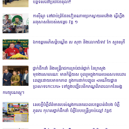
បន្តទិសដៅប្រចាំខែតុលា!!
កាសុីណូ នៅជាប់ព្រំដែនវៀតណាមច្រកស្វាយអាង៉ោង ធ្វើហ្នឹង
អនុសាសន៍របស់សម្ដេច វគ្គ ១
ឯកឧត្តមអភិសន្តិបណ្ឌិត ស សុខា និងលោកជំទាវ កែ សួនសុភី
ថ្នាក់ដឹកនាំ និងមន្ត្រីរាជការគ្រប់ជាន់ថ្នាក់ នៃក្រសួង
មុខងារសាធារណៈ មានកិត្តិយស ចូលរួមក្នុងការអបអរសារទរពោរ
ពេញដោយមោទកភាព ក្នុងការដាក់បញ្ចូល «រមណីយដ្ឋាន
ប្រាសាទកោះកេរ» ទៅក្នុងបញ្ជីបេតិកភណ្ឌពិភពលោកនៃអង្គ
ការយូណេស្កូ។
សេចក្តីបំភ្លឺព័ត៌មានរបស់ស្នងការនគរបាលខេត្តបាត់ដំបង បំភ្លឺ
ភូតភរ កុហសថ្នាក់ដឹកនាំ បំភ្លឺបែបបន្ត្រីគ្រាប់ល្ពៅ វគ្គ៥