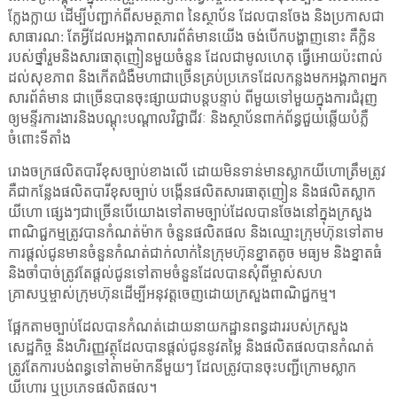
ក្លែងក្លាយ ដើម្បីបញ្ជាក់ពីសមត្ថភាព នៃស្ថាប័ន ដែលបានចែង និងប្រកាសជា
សាធារណ: តែអ្វីដែលអង្គភាពសារព័ត៌មានយើង ចង់បើកបង្ហាញនោះ គឺក្លិន
របស់ថ្នាំរួមនិងសារធាតុញៀនមួយចំនួន ដែលជាមូលហេតុ ធ្វើអោយប៉ះពាល់
ដល់សុខភាព និងកើតជំងឺមហាជាច្រើនគ្រប់ប្រភេទដែលកន្លងមកអង្គភាពអ្នក
សារព័ត៌មាន ជាច្រើនបានចុះផ្សាយជាបន្តបន្ទាប់ ពីមួយទៅមួយក្នុងការជំរុញ
ឲ្យមន្ទីរការងារនិងបណ្ដុះបណ្ដាលវិជ្ជាជីវៈ និងស្ថាប័នពាក់ព័ន្ធជួយឆ្លើយបំភ្លឺ
ចំពោះទីតាំង
រោងចក្រផលិតបារីខុសច្បាប់ខាងលើ ដោយមិនទាន់មានស្លាកយីហោត្រឹមត្រូវ
គឺជាកន្លែងផលិតបារីខុសច្បាប់ បង្កើនផលិតសារធាតុញៀន និងផលិតស្លាក
យីហោ ផ្សេងៗជាច្រើនបើយោងទៅតាមច្បាប់ដែលបានចែងនៅក្នុងក្រសួង
ពាណិជ្ជកម្មត្រូវបានកំណត់ម៉ាក ចំនួនផលិតផល និងឈ្មោះក្រុមហ៊ុនទៅតាម
ការផ្ដល់ជូនមានចំនួនកំណត់ជាក់លាក់នៃក្រុមហ៊ុនខ្នាតតូច មធ្យម និងខ្នាតធំ
និងចាំបាច់ត្រូវតែផ្ដល់ជូនទៅតាមចំនួនដែលបានសុំពីម្ចាស់សហ
គ្រាសឬម្ចាស់ក្រុមហ៊ុនដើម្បីអនុវត្តចេញដោយក្រសួងពាណិជ្ជកម្ម។
ផ្អែកតាមច្បាប់ដែលបានកំណត់ដោយនាយកដ្ឋានពន្ធដាររបស់ក្រសួង
សេដ្ឋកិច្ច និងហិរញ្ញវត្ថុដែលបានផ្ដល់ជូននូវតម្លៃ និងផលិតផលបានកំណត់
ត្រូវតែការបង់ពន្ធទៅតាមម៉ាកនីមួយៗ ដែលត្រូវបានចុះបញ្ជីក្រោមស្លាក
យីហោរ ឬប្រភេទផលិតផល។