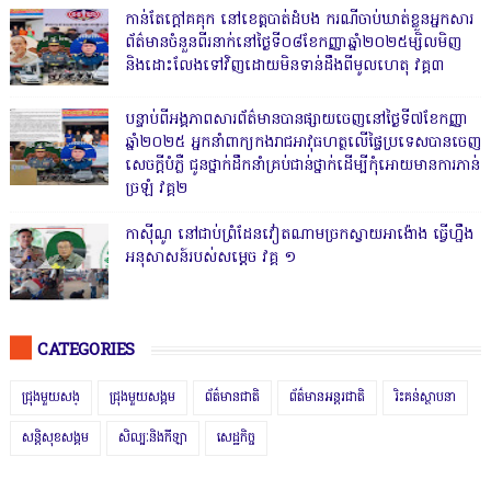
កាន់តែក្តៅគគុក នៅខេត្តបាត់ដំបង ករណីចាប់ឃាត់ខ្លួនអ្នកសារ
ព័ត៌មានចំនួនពីរនាក់នៅថ្ងៃទី០៨ខែកញ្ញាឆ្នាំ២០២៥ម្សិលមិញ
និងដោះលែងទៅវិញដោយមិនទាន់ដឹងពីមូលហេតុ វគ្គ៣
បន្ទាប់ពីអង្គភាពសារព័ត៌មានបានផ្សាយចេញនៅថ្ងៃទី៧ខែកញ្ញា
ឆ្នាំ២០២៥ អ្នកនាំពាក្យកងរាជអាវុធហត្ថលើផ្ទៃប្រទេសបានចេញ
សេចក្តីបំភ្លឺ ជូនថ្នាក់ដឹកនាំគ្រប់ជាន់ថ្នាក់ដើម្បីកុំអោយមានការភាន់
ច្រឡំ វគ្គ២
កាសុីណូ នៅជាប់ព្រំដែនវៀតណាមច្រកស្វាយអាង៉ោង ធ្វើហ្នឹង
អនុសាសន៍របស់សម្ដេច វគ្គ ១
CATEGORIES
ជ្រុងមួយសង្
ជ្រុងមួយសង្គម
ព័ត៌មានជាតិ
ព័ត៌មានអន្តរជាតិ
រិះគន់ស្ថាបនា
សន្តិសុខសង្គម
សិល្បៈនិងកីឡា
សេដ្ឋកិច្ច