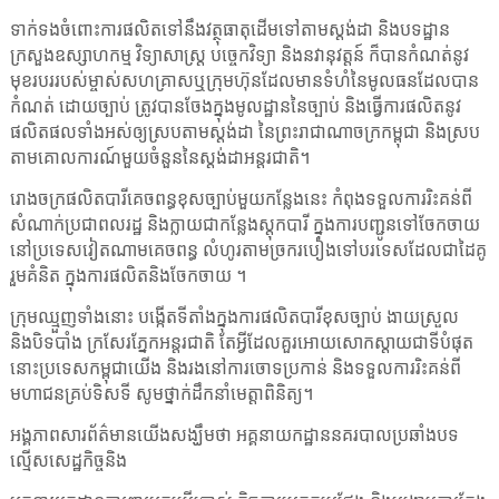
ទាក់ទងចំពោះការផលិតទៅនឹងវត្ថុធាតុដើមទៅតាមស្តង់ដា និងបទដ្ឋាន
ក្រសួងឧស្សាហកម្ម វិទ្យាសាស្ត្រ បច្ចេកវិទ្យា និងនវានុវត្តន៍ ក៏បានកំណត់នូវ
មុខរបររបស់ម្ចាស់សហគ្រាសឬក្រុមហ៊ុនដែលមានទំហំនៃមូលធនដែលបាន
កំណត់ ដោយច្បាប់ ត្រូវបានចែងក្នុងមូលដ្ឋាននៃច្បាប់ និងធ្វើការផលិតនូវ
ផលិតផលទាំងអស់ឲ្យស្របតាមស្តង់ដា នៃព្រះរាជាណាចក្រកម្ពុជា និងស្រប
តាមគោលការណ៍មួយចំនួននៃស្តង់ដាអន្តរជាតិ។
រោងចក្រផលិតបារីគេចពន្ធខុសច្បាប់មួយកន្លែងនេះ កំពុងទទួលការរិះគន់ពី
សំណាក់ប្រជាពលរដ្ឋ និងក្លាយជាកន្លែងស្តុកបារី ក្នុងការបញ្ជូនទៅចែកចាយ
នៅប្រទេសវៀតណាមគេចពន្ធ លំហូរតាមច្រករបៀងទៅបរទេសដែលជាដៃគូ
រួមគំនិត ក្នុងការផលិតនិងចែកចាយ ។
ក្រុមឈ្មួញទាំងនោះ បង្កើតទីតាំងក្នុងការផលិតបារីខុសច្បាប់ ងាយស្រួល
និងបិទបាំង ក្រសែរភ្នែកអន្តរជាតិ តែអ្វីដែលគួរអោយសោកស្តាយជាទីបំផុត
នោះប្រទេសកម្ពុជាយើង និងរងនៅការចោទប្រកាន់ និងទទួលការរិះគន់ពី
មហាជនគ្រប់ទិសទី សូមថ្នាក់ដឹកនាំមេត្តាពិនិត្យ។
អង្គភាពសារព័ត៌មានយើងសង្ឃឹមថា អគ្គនាយកដ្ឋាននគរបាលប្រឆាំងបទ
ល្មើសសេដ្ឋកិច្ចនិង