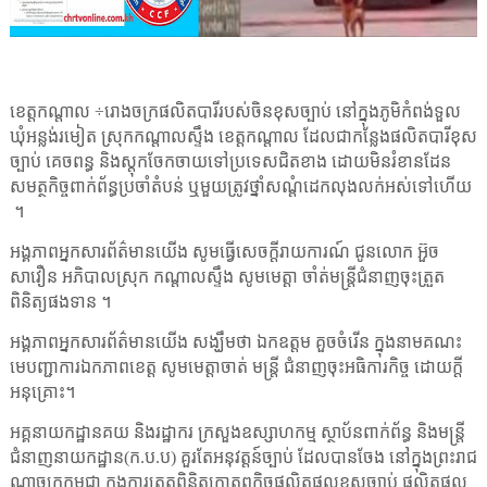
ខេត្តកណ្តាល ÷រោងចក្រផលិតបារីរបស់ចិនខុសច្បាប់ នៅក្នុងភូមិកំពង់ទួល
ឃុំអន្លង់រមៀត ស្រុកកណ្តាលស្ទឹង ខេត្តកណ្តាល ដែលជាកន្លែងផលិតបារីខុស
ច្បាប់ គេចពន្ធ និងស្តុកចែកចាយទៅប្រទេសជិតខាង ដោយមិនរំខានដែន
សមត្ថកិច្ចពាក់ព័ន្ធប្រចាំតំបន់ ឬមួយត្រូវថ្នាំសណ្តំដេកលុងលក់អស់ទៅហើយ
។
អង្គភាពអ្នកសារព័ត៌មានយើង សូមធ្វើសេចក្តីរាយការណ៍ ជូនលោក អ៊ួច
សាវឿន អភិបាលស្រុក កណ្តាលស្ទឹង សូមមេត្តា ចាំត់មន្ត្រីជំនាញចុះត្រួត
ពិនិត្យផងទាន ។
អង្គភាពអ្នកសារព័ត៌មានយើង សង្ឃឹមថា ឯកឧត្តម គួចចំរើន ក្នុងនាមគណះ
មេបញ្ជាការឯកភាពខេត្ត សូមមេត្តាចាត់ មន្ត្រី ជំនាញចុះអធិការកិច្ច ដោយក្តី
អនុគ្រោះ។
អគ្គនាយកដ្ឋានគយ និងរដ្ឋាករ ក្រសួងឧស្សាហកម្ម ស្ថាប័នពាក់ព័ន្ធ និងមន្ត្រី
ជំនាញនាយកដ្ឋាន(ក.ប.ប) គួរតែអនុវត្តន៍ច្បាប់ ដែលបានចែង នៅក្នុងព្រះរាជ
ណាចក្រកម្ពុជា ក្នុងការត្រួតពិនិត្យកាតព្វកិច្ចផលិតផលខុសច្បាប់ ផលិតផល