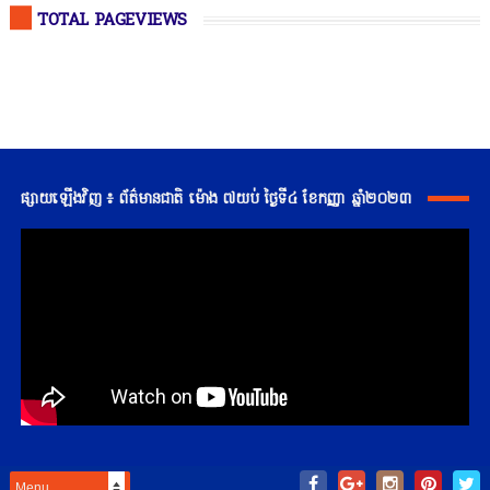
TOTAL PAGEVIEWS
ផ្សាយឡើងវិញ ៖ ព័ត៌មានជាតិ ម៉ោង ៧យប់ ថ្ងៃទី៤ ខែកញ្ញា ឆ្នាំ២០២៣