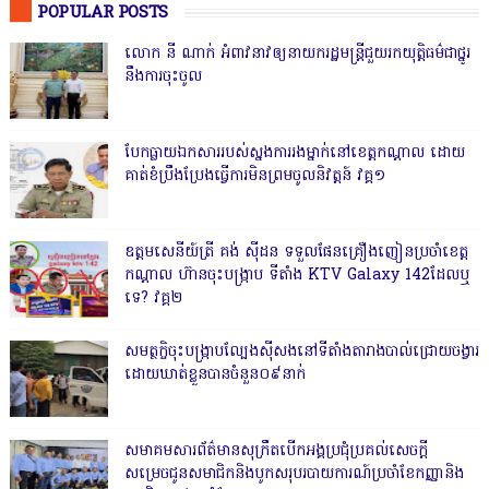
POPULAR POSTS
លោក នី ណាក់ អំពាវនាវឲ្យនាយករដ្ឋមន្ត្រីជួយរកយុត្តិធម៌ជាថ្នូរ
នឹងការចុះចូល
បែកធ្លាយឯកសាររបស់ស្នងការរងម្នាក់នៅខេត្តកណ្ដាល ដោយ
គាត់ខំប្រឹងប្រែងធ្វើការមិនព្រមចូលនិវត្តន៍ វគ្គ១
ឧត្តមសេនីយ៍ត្រី គង់ ស៊ីដន ទទួលផែនគ្រឿងញៀនប្រចាំខេត្ត
កណ្តាល ហ៊ានចុះបង្ក្រាប ទីតាំង KTV Galaxy 142ដែលឬ
ទេ? វគ្គ២
សមត្ថកិ្ចចុះបង្ក្រាបល្បែងស៊ីសងនៅទីតាំងតារាងបាល់ជ្រោយចង្វារ
ដោយឃាត់ខ្លួនបានចំនួន០៩នាក់
សមាគមសារព័ត៌មានសុក្រឹតបើកអង្គប្រជុំប្រគល់សេចក្តី
សម្រេចជូនសមាជិកនិងបូកសរុបរបាយការណ៍ប្រចាំខែកញ្ញានិង