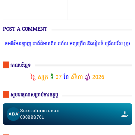
POST A COMMENT
ឡាញ ជាព័ត៌មានពិត រហ័ស អព្យាក្រឹត និងរៀបចំ ជ្រើសរើស ក្រុមការងារ នៅត
កាលបរិច្ឆេទ
ថ្ងៃ
សុក្រ
ទី
07
ខែ
សីហា
ឆ្នាំ
2026
សូមអរគុណសម្រាប់ការឧត្ថម្ភ
Suonchamroeun
000888761