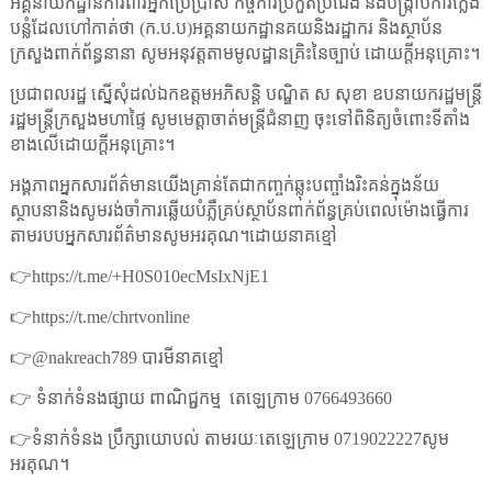
អគ្គនាយកដ្ឋានការពារអ្នកប្រើប្រាស់ កិច្ចការប្រកួតប្រជែង និងបង្ក្រាបការក្លែង
បន្លំដែលហៅកាត់ថា (ក.ប.ប)អគ្គនាយកដ្ឋានគយនិងរដ្ឋាករ និងស្ថាប័ន
ក្រសួងពាក់ព័ន្ធនានា សូមអនុវត្តតាមមូលដ្ឋានគ្រិះនៃច្បាប់ ដោយក្តីអនុគ្រោះ។
ប្រជាពលរដ្ឋ ស្នើសុំដល់ឯកឧត្តមអភិសន្តិ បណ្ឌិត ស សុខា ឧបនាយករដ្ឋមន្ត្រី
រដ្ឋមន្ត្រីក្រសួងមហាផ្ទៃ សូមមេត្តាចាត់មន្ត្រីជំនាញ ចុះទៅពិនិត្យចំពោះទីតាំង
ខាងលើដោយក្តីអនុគ្រោះ។
អង្គភាពអ្នកសារព័ត៌មានយើងគ្រាន់តែជាកញ្ចក់ឆ្លុះបញ្ចាំងរិះគន់ក្នុងន័យ
ស្ថាបនានិងសូមរង់ចាំការឆ្លើយបំភ្លឺគ្រប់ស្ថាប័នពាក់ព័ន្ធគ្រប់ពេលម៉ោងធ្វើការ
តាមរបបអ្នកសារព័ត៌មានសូមអរគុណ។ដោយនាគខ្មៅ
👉https://t.me/+H0S010ecMsIxNjE1
👉https://t.me/chrtvonline
👉@nakreach789 បារមីនាគខ្មៅ
👉 ទំនាក់ទំនងផ្សាយ ពាណិជ្ជកម្ម
តេឡេក្រាម 0766493660
👉ទំនាក់ទំនង ប្រឹក្សាយោបល់ តាមរយៈតេឡេក្រាម 0719022227សូម
អរគុណ។