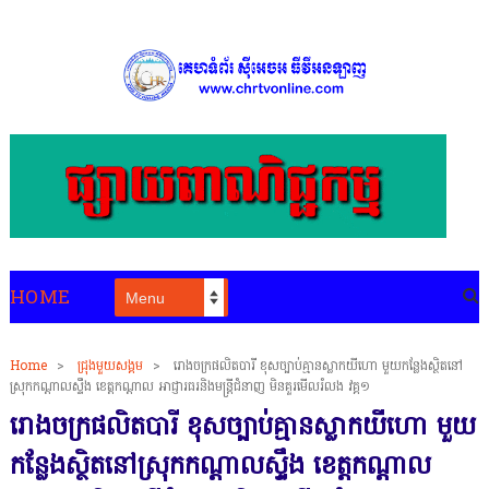
HOME
Home
>
ជ្រុងមួយសង្គម
>
រោងចក្រផលិតបារី ខុសច្បាប់គ្មានស្លាកយីហោ មួយកន្លែងស្ថិតនៅ
ស្រុកកណ្តាលស្ទឹង ខេត្តកណ្តាល អាជ្ញារធរនិងមន្ត្រីជំនាញ មិនគួរមើលរំលង វគ្គ១
រោងចក្រផលិតបារី ខុសច្បាប់គ្មានស្លាកយីហោ មួយ
កន្លែងស្ថិតនៅស្រុកកណ្តាលស្ទឹង ខេត្តកណ្តាល