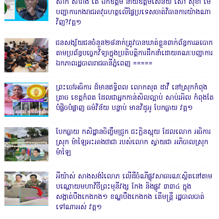
សាក់ សារាំង តើ ឯកឧត្តម នាយឧត្តមសេនីយ៍ សៅ សុខា មេ
បញ្ជាការកងរាជអាវុធហត្ថលើផ្ទៃប្រទេសចាត់វិធានការយ៉ាងណា
វិញ?វគ្គ១
ជនសង្ស័យជនចំនួន២៨នាក់ត្រូវបានឃាត់ខ្លួនពាក់ព័ន្ធការឆបោក
តាមប្រព័ន្ធបច្ចេកវិទ្យាក្នុងប្រតិបត្តិការដឹកនាំដោយគណៈបញ្ជាការ
ឯកភាពរដ្ឋបាលរាជធានីភ្នំពេញ ‎=====
ព្រះចៅអធិការ ដ៏មានឥទ្ធិពល លោកសុត ដាវី នៅស្រុកកំពុង
ត្រាច ខេត្តកំពត ដែលជាអ្នកកាន់សិលល្អាប់ សាប់រអិល កំពុងតែ
បំផ្លិចបំផ្លាញ ធម៌វិន័យ បន្ទាប់ មានវិដូអូ បែកធ្លាយ វគ្គ១
បែកធ្លាយ កសិដ្ឋានចិញ្ចឹមជ្រូក ជះក្លិនស្អុយ ដែលលោក អធិការ
ស្រុក ម៉ាឡៃអះអាងថាជា របស់លោក ស្វាយជា អភិបាលស្រុក
ម៉ាឡៃ
អីយ៉ាស់ សាងសង់រំលោភ លើដីចំណីផ្លូវសាធារណៈស្ថិតនៅតាម
បណ្ដោយមហាវិថីព្រះមុនីវង្ស កែង និងផ្លូវ ៣៣៤ ក្នុង
សង្កាត់បឹងកេងកង១ ខណ្ឌបឹងកេងកង តើមន្ត្រី រដ្ឋបាលបាត់
ទៅណាអស់ វគ្គ១