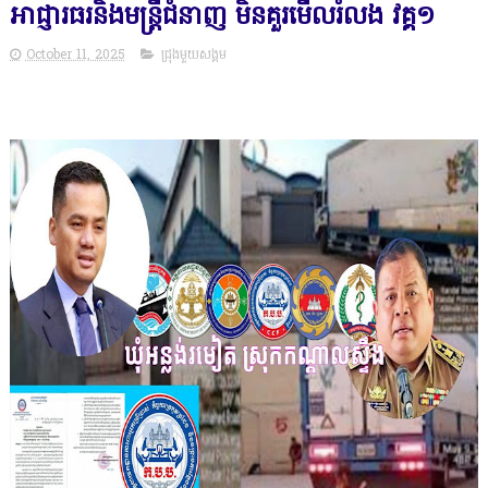
អាជ្ញារធរនិងមន្ត្រីជំនាញ មិនគួរមើលរំលង វគ្គ១
October 11, 2025
ជ្រុងមួយសង្គម