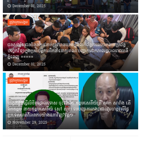
December 01, 2025
ជ្រុងមួយសង្គម
ជនសង្ស័យជនចំនួន២៨នាក់ត្រូវបានឃាត់ខ្លួនពាក់ព័ន្ធការឆបោកតាមប្រព័ន្ធ
បច្ចេកវិទ្យាក្នុងប្រតិបត្តិការដឹកនាំដោយគណៈបញ្ជាការឯកភាពរដ្ឋបាលរាជធានី
ភ្នំពេញ ‎=====
December 01, 2025
ជ្រុងមួយសង្គម
បង្វែររឿងធ្វើលិខិតថ្កោលទោស ចុះលោក ឧត្តមសេនីយ៍ត្រី សាក់ សារាំង តើ
ឯកឧត្តម នាយឧត្តមសេនីយ៍ សៅ សុខា មេបញ្ជាការកងរាជអាវុធហត្ថលើផ្ទៃ
ប្រទេសចាត់វិធានការយ៉ាងណាវិញ?វគ្គ១
November 29, 2025