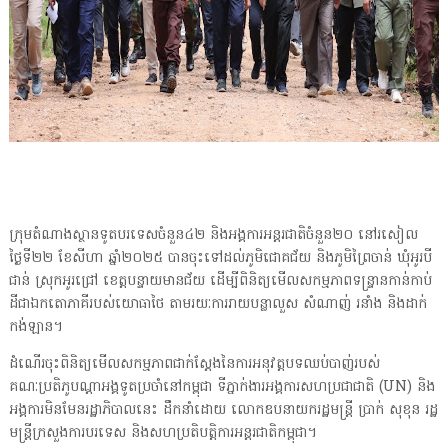
ក្រុមតំណាងស្ថានទូតបរទេសចំនួន៤២ និងអង្គការអន្តរជាតិចំនួន២០ នៅរសៀល
ថ្ងៃទី២២ ខែសីហា ឆ្នាំ២០២៥ បានចុះទៅដល់ភូមិជោគជ័យ និងភូមិព្រៃចាន់ ឃុំអូរបី
ជាន់ ស្រុកអូរជ្រៅ ខេត្តបន្ទាយមានជ័យ ដើម្បីពិនិត្យមើលសកម្មភាពទន្ទ្រានកាន់កាប់
ដីជាឯកតោភាគីរបស់យោធាថៃ តាមរយៈការរាយបន្លាលួស សំណាញ់ រនាំង និងដាក់
កង់ឡាន។
ដំណើរចុះពិនិត្យមើលសកម្មភាពជាក់ស្តែងនៃការអនុវត្តបទឈប់បាញ់របស់
គណៈប្រតិភូបណ្តាអង្គទូតប្រចាំនៅកម្ពុជា ទីភ្នាក់ងារអង្គការសហប្រជាជាតិ (UN) និង
អង្គការមិនមែនរដ្ឋាភិបាលនេះ ដឹកនាំដោយ លោកឧបនាយករដ្ឋមន្ត្រី ប្រាក់ សុខុន រដ្ឋ
មន្ត្រីក្រសួងការបរទេស និងសហប្រតិបត្តិការអន្តរជាតិកម្ពុជា។