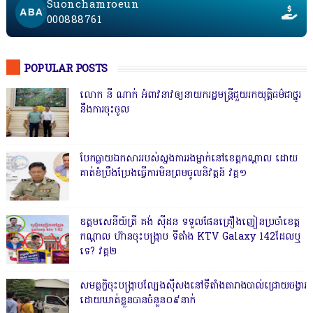
Suonchamroeun
000888761
POPULAR POSTS
លោក នី ណាក់ អំពាវនាវឲ្យនាយករដ្ឋមន្ត្រីជួយរកយុត្តិធម៌ជាថ្នូរ
នឹងការចុះចូល
បែកធ្លាយឯកសាររបស់ស្នងការរងម្នាក់នៅខេត្តកណ្ដាល ដោយ
គាត់ខំប្រឹងប្រែងធ្វើការមិនព្រមចូលនិវត្តន៍ វគ្គ១
ឧត្តមសេនីយ៍ត្រី គង់ ស៊ីដន ទទួលផែនគ្រឿងញៀនប្រចាំខេត្ត
កណ្តាល ហ៊ានចុះបង្ក្រាប ទីតាំង KTV Galaxy 142ដែលឬ
ទេ? វគ្គ២
សមត្ថកិ្ចចុះបង្ក្រាបល្បែងស៊ីសងនៅទីតាំងតារាងបាល់ជ្រោយចង្វារ
ដោយឃាត់ខ្លួនបានចំនួន០៩នាក់