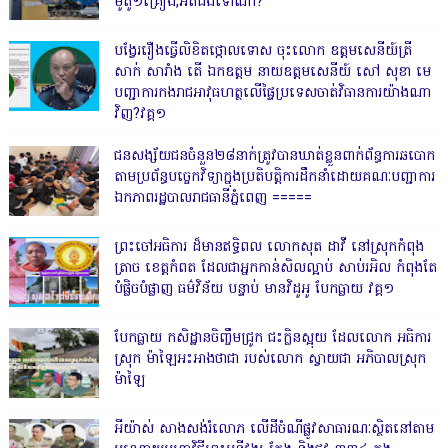
ម៉ូតូ១គ្រឿង,អត់ដឹងទៅណា?
បង្វែររឿងធ្វើលិខិតថ្កោលទោស ចុះលោក ឧត្តមសេនីយ៍ត្រី
សាក់ សារាំង តើ ឯកឧត្តម នាយឧត្តមសេនីយ៍ សៅ សុខា មេ
បញ្ជាការកងរាជអាវុធហត្ថលើផ្ទៃប្រទេសចាត់វិធានការយ៉ាងណា
វិញ?វគ្គ១
ជនសង្ស័យជនចំនួន២៨នាក់ត្រូវបានឃាត់ខ្លួនពាក់ព័ន្ធការឆបោក
តាមប្រព័ន្ធបច្ចេកវិទ្យាក្នុងប្រតិបត្តិការដឹកនាំដោយគណៈបញ្ជាការ
ឯកភាពរដ្ឋបាលរាជធានីភ្នំពេញ ‎=====
ព្រះចៅអធិការ ដ៏មានឥទ្ធិពល លោកសុត ដាវី នៅស្រុកកំពុង
ត្រាច ខេត្តកំពត ដែលជាអ្នកកាន់សិលល្អាប់ សាប់រអិល កំពុងតែ
បំផ្លិចបំផ្លាញ ធម៌វិន័យ បន្ទាប់ មានវិដូអូ បែកធ្លាយ វគ្គ១
បែកធ្លាយ កសិដ្ឋានចិញ្ចឹមជ្រូក ជះក្លិនស្អុយ ដែលលោក អធិការ
ស្រុក ម៉ាឡៃអះអាងថាជា របស់លោក ស្វាយជា អភិបាលស្រុក
ម៉ាឡៃ
អីយ៉ាស់ សាងសង់រំលោភ លើដីចំណីផ្លូវសាធារណៈស្ថិតនៅតាម