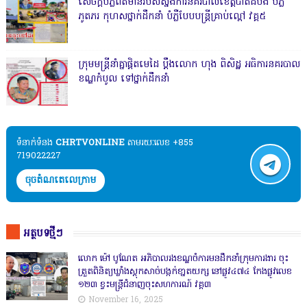
សេចក្តីបំភ្លឺព័ត៌មានរបស់ស្នងការនគរបាលខេត្តបាត់ដំបង បំភ្លឺ
ភូតភរ កុហសថ្នាក់ដឹកនាំ បំភ្លឺបែបបន្ត្រីគ្រាប់ល្ពៅ វគ្គ៥
ក្រុមមន្ត្រីនាំគ្នាផ្ដិតមេដៃ ប្ដឹងលោក ហុង ពិសិដ្ឋ អធិការនគរបាល
ខណ្ឌកំបូល ទៅថ្នាក់ដឹកនាំ
ទំនាក់ទំនង​​
CHRTVONLINE
តាមរយៈលេខ +855
719022227
ចុចតំណតេលេក្រាម
អត្ថបទថ្មីៗ
លោក ម៉ៅ បូណែត អភិបាលរងខណ្ឌចំការមនដឹកនាំក្រុមការងារ ចុះ
ត្រួតពិនិត្យឃ្លាំងស្តុកសាច់បង្កក់ខា្នតយក្ស នៅផ្លូវ៤៧៤ កែងផ្លូវលេខ
១២៣ ខ្វះមន្ត្រីជំនាញចុះសហការណ៍ វគ្គ៣
November 16, 2025