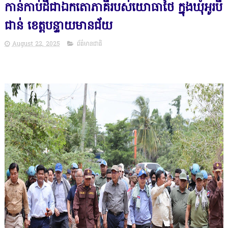
កាន់កាប់ដីជាឯកតោភាគីរបស់យោធាថៃ ក្នុងឃុំអូរបី
ជាន់ ខេត្តបន្ទាយមានជ័យ
August 22, 2025
ព័ត៌មានជាតិ