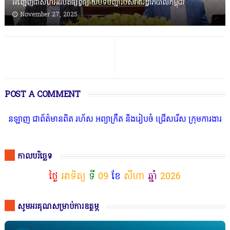
អញ្ជើញជាសហអធិបតីផ្សព្វផ្សាយបទបញ្ជារបស់រាជរដ្ឋាភិបាលកម្ពុជា
November 27, 2025
POST A COMMENT
ត៌មានពិត រហ័ស អព្យាក្រឹត និងរៀបចំ ជ្រើសរើស ក្រុមការងារ នៅតាមបណ្តា
កាលបរិច្ឆេទ
ថ្ងៃ
អាទិត្យ
ទី
09
ខែ
សីហា
ឆ្នាំ
2026
សូមអរគុណសម្រាប់ការឧត្ថម្ភ