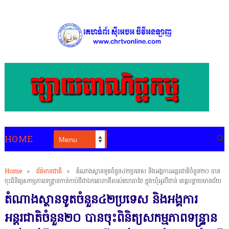
HOME
Home
>
ព័ត៌មានជាតិ
>
តំណាងស្ថានទូតចំនួន៤២ប្រទេស និងអង្គការអន្តរជាតិចំនួន២០ បាន
ចុះពិនិត្យសកម្មភាពទន្ទ្រានកាន់កាប់ដីជាឯកតោភាគីរបស់យោធាថៃ ក្នុងឃុំអូរបីជាន់ ខេត្តបន្ទាយមានជ័យ
តំណាងស្ថានទូតចំនួន៤២ប្រទេស និងអង្គការ
អន្តរជាតិចំនួន២០ បានចុះពិនិត្យសកម្មភាពទន្ទ្រាន