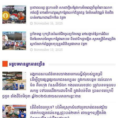
ប្រជាពលរដ្ឋ ផ្ទុះការតវ៉ា សារជាថ្មីសម្តែងការមិនពេញចិត្តចំពោះលោក
គង់ពន្លឺ ចៅអធិការវត្តស្ដៅកន្លែងលក់ដីក្នុងវត្ត តែមិនអភិវឌ្ឍន៍ មិនដឹង
បាត់ទៅណាជាលើកទី៣ វគ្គ២
November 16, 2025
ច្រាំងទន្លេ បុកគ្រិះសំណង់រឹងចូលច្រាំងទន្លេ នៅសង្កាត់ព្រែកអំពិល
មិនមែនមានតែមួយកន្លែងនោះទេ ពិតជារីកដូចផ្សិត សូមមន្ត្រីជំនាញនិង
ស្ថាប័នពាក់ព័ន្ធជួយចុះត្រួតពិនិត្យផងទាន វគ្គ២
November 13, 2025
អត្ថបទមានអ្នកអានច្រើន
អង្គភាពសារេព័ត៌មានយោងតាមការស្នើសុំរបស់ប្អូនស្រី
ដើម្បីជួយផ្សព្វផ្សាយរកជនសប្បុរស ក្នុងការឧបត្ថម ដល់លោក
ម៉ន គឹមហុង វរសេនីយ៍ឯក កងពលលេខ៧០ ត្រូវបានទទួលបេ
សកម្ម ទៅឈរជើងការពារទឹកដី ក្នុងតំបន់ទី៣ ប្រាសាទតាក្របី
ថ្មដូន តាំងពីខែមិថុនា ឆ្នាំ២០២៥ដោយសារមានការខ្វះខាត
តើពិតដែលឬទេ? ប៉េអឹមស្រុកសំពៅលូនឃាត់ជនសង្ស័យ
៧នាក់បញ្ជូនដល់ខេត្ត,ជ្រុះបាត់២នាក់ រថយន្ត១គ្រឿងនិង