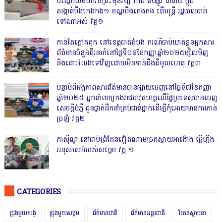
បណ្ដោយមហាវិថីព្រះមុនីវង្ស កែង និងផ្លូវ ៣៣៤ ក្នុង
សង្កាត់បឹងកេងកង១ ខណ្ឌបឹងកេងកង តើមន្ត្រី រដ្ឋបាលបាត់
ទៅណាអស់ វគ្គ១
កាន់តែក្តៅគគុក នៅខេត្តបាត់ដំបង ករណីចាប់ឃាត់ខ្លួនអ្នកសារ
ព័ត៌មានចំនួនពីរនាក់នៅថ្ងៃទី០៨ខែកញ្ញាឆ្នាំ២០២៥ម្សិលមិញ
និងដោះលែងទៅវិញដោយមិនទាន់ដឹងពីមូលហេតុ វគ្គ៣
បន្ទាប់ពីអង្គភាពសារព័ត៌មានបានផ្សាយចេញនៅថ្ងៃទី៧ខែកញ្ញា
ឆ្នាំ២០២៥ អ្នកនាំពាក្យកងរាជអាវុធហត្ថលើផ្ទៃប្រទេសបានចេញ
សេចក្តីបំភ្លឺ ជូនថ្នាក់ដឹកនាំគ្រប់ជាន់ថ្នាក់ដើម្បីកុំអោយមានការភាន់
ច្រឡំ វគ្គ២
កាសុីណូ នៅជាប់ព្រំដែនវៀតណាមច្រកស្វាយអាង៉ោង ធ្វើហ្នឹង
អនុសាសន៍របស់សម្ដេច វគ្គ ១
CATEGORIES
ជ្រុងមួយសង្
ជ្រុងមួយសង្គម
ព័ត៌មានជាតិ
ព័ត៌មានអន្តរជាតិ
រិះគន់ស្ថាបនា