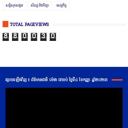
សន្តិសុខសង្គម
សិល្បៈនិងកីឡា
សេដ្ឋកិច្ច
TOTAL PAGEVIEWS
8
8
0
0
3
0
ផ្សាយឡើងវិញ ៖ ព័ត៌មានជាតិ ម៉ោង ៧យប់ ថ្ងៃទី៤ ខែកញ្ញា ឆ្នាំ២០២៣