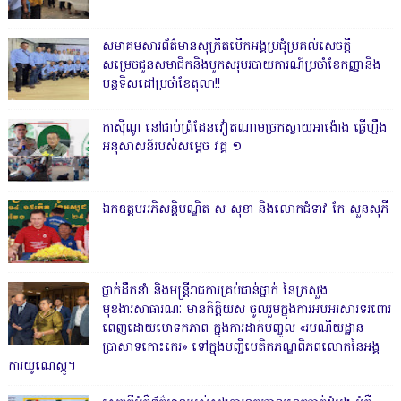
សមាគមសារព័ត៌មានសុក្រឹតបើកអង្គប្រជុំប្រគល់សេចក្តី
សម្រេចជូនសមាជិកនិងបូកសរុបរបាយការណ៍ប្រចាំខែកញ្ញានិង
បន្តទិសដៅប្រចាំខែតុលា!!
កាសុីណូ នៅជាប់ព្រំដែនវៀតណាមច្រកស្វាយអាង៉ោង ធ្វើហ្នឹង
អនុសាសន៍របស់សម្ដេច វគ្គ ១
ឯកឧត្តមអភិសន្តិបណ្ឌិត ស សុខា និងលោកជំទាវ កែ សួនសុភី
ថ្នាក់ដឹកនាំ និងមន្ត្រីរាជការគ្រប់ជាន់ថ្នាក់ នៃក្រសួង
មុខងារសាធារណៈ មានកិត្តិយស ចូលរួមក្នុងការអបអរសារទរពោរ
ពេញដោយមោទកភាព ក្នុងការដាក់បញ្ចូល «រមណីយដ្ឋាន
ប្រាសាទកោះកេរ» ទៅក្នុងបញ្ជីបេតិកភណ្ឌពិភពលោកនៃអង្គ
ការយូណេស្កូ។