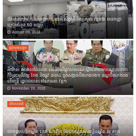
ព័ត៌មានបឋម ករណីបង្ក្រាប ជនជាតិ សិង្ហបុរី និងប្រមូល វត្ថុតាង មានកញ្ឆា
ក្រៀមចំនួន 60 កញ្ចប់
August 09, 2026
ជ្រុងមួយសង្គម
អីយ៉ាស់ សាងសង់រំលោភ លើដីចំណីផ្លូវសាធារណៈស្ថិតនៅតាមបណ្ដោយមហា
វិថីព្រះមុនីវង្ស កែង និងផ្លូវ ៣៣៤ ក្នុងសង្កាត់បឹងកេងកង១ ខណ្ឌបឹងកេងកង
តើមន្ត្រី រដ្ឋបាលបាត់ទៅណាអស់ វគ្គ១
November 29, 2025
ព័ត៌មានជាតិ
ឯកឧត្តមសន្តិបណ្ឌិត នេត សាវឿន និងឯកឧត្តមអភិសន្តិបណ្ឌិត ស សុខា