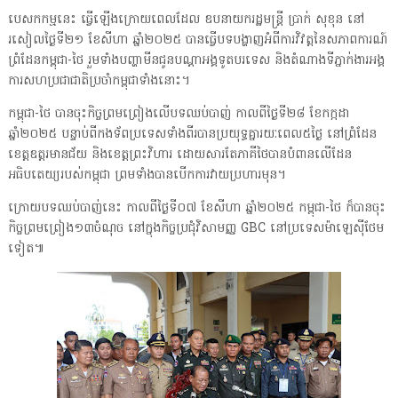
បេសកកម្មនេះ ធ្វើឡើងក្រោយពេលដែល ឧបនាយករដ្ឋមន្ត្រី ប្រាក់ សុខុន នៅ
រសៀលថ្ងៃទី២១ ខែសីហា ឆ្នាំ២០២៥ បានធ្វើបទបង្ហាញអំពីការវិវត្តនៃសភាពការណ៍
ព្រំដែនកម្ពុជា-ថៃ រួមទាំងបញ្ហាមីនជូនបណ្តាអង្គទូតបរទេស និងតំណាងទីភ្នាក់ងារអង្គ
ការសហប្រជាជាតិប្រចាំកម្ពុជាទាំងនោះ។
កម្ពុជា-ថៃ បានចុះកិច្ចព្រមព្រៀងលើបទឈប់បាញ់ កាលពីថ្ងៃទី២៨ ខែកក្កដា
ឆ្នាំ២០២៥ បន្ទាប់ពីកងទ័ពប្រទេសទាំងពីរបានប្រយុទ្ធគ្នារយៈពេល៥ថ្ងៃ នៅព្រំដែន
ខេត្តឧត្តរមានជ័យ និងខេត្តព្រះវិហារ ដោយសារតែភាគីថៃបានបំពានលើដែន
អធិបតេយ្យរបស់កម្ពុជា ព្រមទាំងបានបើកការវាយប្រហារមុន។
ក្រោយបទឈប់បាញ់នេះ កាលពីថ្ងៃទី០៧ ខែសីហា ឆ្នាំ២០២៥ កម្ពុជា-ថៃ ក៏បានចុះ
កិច្ចព្រមព្រៀង១៣ចំណុច នៅក្នុងកិច្ចប្រជុំវិសាមញ្ញ GBC នៅប្រទេសម៉ាឡេស៊ីថែម
ទៀត៕