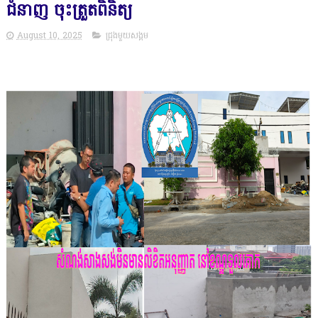
ជំនាញ ចុះត្រួតពិនិត្យ
August 10, 2025
ជ្រុងមួយសង្គម