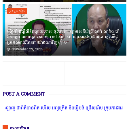
ជ្រុងមួយសង្គម
បង្វែររឿងធ្វើលិខិតថ្កោលទោស ចុះលោក ឧត្តមសេនីយ៍ត្រី សាក់ សារាំង តើ
ឯកឧត្តម នាយឧត្តមសេនីយ៍ សៅ សុខា មេបញ្ជាការកងរាជអាវុធហត្ថលើផ្ទៃ
ប្រទេសចាត់វិធានការយ៉ាងណាវិញ?វគ្គ១
November 29, 2025
POST A COMMENT
មានពិត រហ័ស អព្យាក្រឹត និងរៀបចំ ជ្រើសរើស ក្រុមការងារ នៅតាមបណ្តាលរា