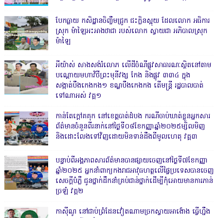
បែកធ្លាយ កសិដ្ឋានចិញ្ចឹមជ្រូក ជះក្លិនស្អុយ ដែលលោក អធិការ
ស្រុក ម៉ាឡៃអះអាងថាជា របស់លោក ស្វាយជា អភិបាលស្រុក
ម៉ាឡៃ
អីយ៉ាស់ សាងសង់រំលោភ លើដីចំណីផ្លូវសាធារណៈស្ថិតនៅតាម
បណ្ដោយមហាវិថីព្រះមុនីវង្ស កែង និងផ្លូវ ៣៣៤ ក្នុង
សង្កាត់បឹងកេងកង១ ខណ្ឌបឹងកេងកង តើមន្ត្រី រដ្ឋបាលបាត់
ទៅណាអស់ វគ្គ១
កាន់តែក្តៅគគុក នៅខេត្តបាត់ដំបង ករណីចាប់ឃាត់ខ្លួនអ្នកសារ
ព័ត៌មានចំនួនពីរនាក់នៅថ្ងៃទី០៨ខែកញ្ញាឆ្នាំ២០២៥ម្សិលមិញ
និងដោះលែងទៅវិញដោយមិនទាន់ដឹងពីមូលហេតុ វគ្គ៣
បន្ទាប់ពីអង្គភាពសារព័ត៌មានបានផ្សាយចេញនៅថ្ងៃទី៧ខែកញ្ញា
ឆ្នាំ២០២៥ អ្នកនាំពាក្យកងរាជអាវុធហត្ថលើផ្ទៃប្រទេសបានចេញ
សេចក្តីបំភ្លឺ ជូនថ្នាក់ដឹកនាំគ្រប់ជាន់ថ្នាក់ដើម្បីកុំអោយមានការភាន់
ច្រឡំ វគ្គ២
កាសុីណូ នៅជាប់ព្រំដែនវៀតណាមច្រកស្វាយអាង៉ោង ធ្វើហ្នឹង