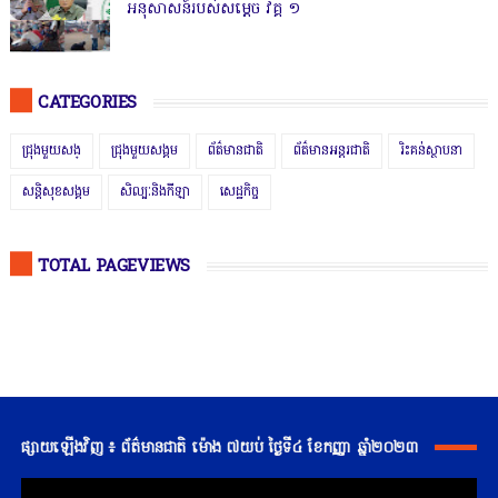
អនុសាសន៍របស់សម្ដេច វគ្គ ១
CATEGORIES
ជ្រុងមួយសង្
ជ្រុងមួយសង្គម
ព័ត៌មានជាតិ
ព័ត៌មានអន្តរជាតិ
រិះគន់ស្ថាបនា
សន្តិសុខសង្គម
សិល្បៈនិងកីឡា
សេដ្ឋកិច្ច
TOTAL PAGEVIEWS
ផ្សាយឡើងវិញ ៖ ព័ត៌មានជាតិ ម៉ោង ៧យប់ ថ្ងៃទី៤ ខែកញ្ញា ឆ្នាំ២០២៣