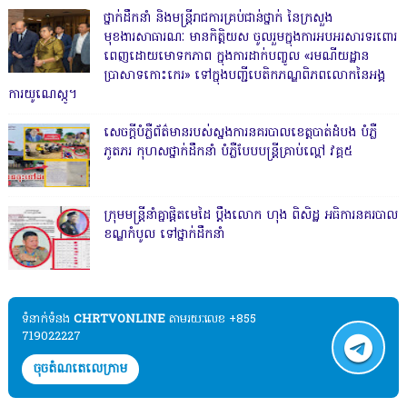
ថ្នាក់ដឹកនាំ និងមន្ត្រីរាជការគ្រប់ជាន់ថ្នាក់ នៃក្រសួង
មុខងារសាធារណៈ មានកិត្តិយស ចូលរួមក្នុងការអបអរសារទរពោរ
ពេញដោយមោទកភាព ក្នុងការដាក់បញ្ចូល «រមណីយដ្ឋាន
ប្រាសាទកោះកេរ» ទៅក្នុងបញ្ជីបេតិកភណ្ឌពិភពលោកនៃអង្គ
ការយូណេស្កូ។
សេចក្តីបំភ្លឺព័ត៌មានរបស់ស្នងការនគរបាលខេត្តបាត់ដំបង បំភ្លឺ
ភូតភរ កុហសថ្នាក់ដឹកនាំ បំភ្លឺបែបបន្ត្រីគ្រាប់ល្ពៅ វគ្គ៥
ក្រុមមន្ត្រីនាំគ្នាផ្ដិតមេដៃ ប្ដឹងលោក ហុង ពិសិដ្ឋ អធិការនគរបាល
ខណ្ឌកំបូល ទៅថ្នាក់ដឹកនាំ
ទំនាក់ទំនង​​
CHRTVONLINE
តាមរយៈលេខ +855
719022227
ចុចតំណតេលេក្រាម