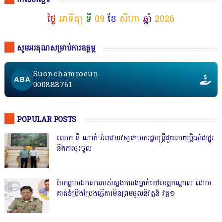
កាលបរិច្ឆេទ
ថ្ងៃ
អាទិត្យ
ទី
09
ខែ
សីហា
ឆ្នាំ
2026
សូមអរគុណសម្រាប់ការឧត្ថម្ភ
Suonchamroeun
000888761
POPULAR POSTS
លោក នី ណាក់ អំពាវនាវឲ្យនាយករដ្ឋមន្ត្រីជួយរកយុត្តិធម៌ជាថ្នូរ
នឹងការចុះចូល
បែកធ្លាយឯកសាររបស់ស្នងការរងម្នាក់នៅខេត្តកណ្ដាល ដោយ
គាត់ខំប្រឹងប្រែងធ្វើការមិនព្រមចូលនិវត្តន៍ វគ្គ១