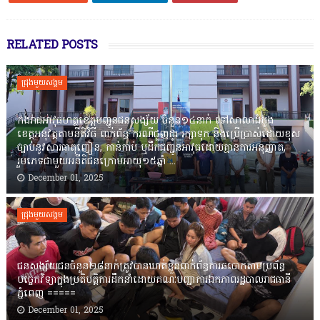
RELATED POSTS
ជ្រុងមួយសង្គម
កងរាជឣាវុធហត្ថខេត្តបញ្ជូនជនសង្ស័យ ចំនួន១៤នាក់ ទៅសាលាដំបូង
ខេត្តឣនុវត្តតាមនីតិវិធី ពាក់ព័ន្ធ ករណីជួញដូរ រក្សាទុក និងប្រើប្រាស់ដោយខុស
ច្បាប់នូវសារធាតុញៀន, កាន់កាប់ ឬដឹកជញ្ជូនអាវុធដោយគ្មានការអនុញ្ញាត,
រួមភេទជាមួយអនីតិជនក្រោមអាយុ១៥ឆ្នាំ ...
December 01, 2025
ជ្រុងមួយសង្គម
ជនសង្ស័យជនចំនួន២៨នាក់ត្រូវបានឃាត់ខ្លួនពាក់ព័ន្ធការឆបោកតាមប្រព័ន្ធ
បច្ចេកវិទ្យាក្នុងប្រតិបត្តិការដឹកនាំដោយគណៈបញ្ជាការឯកភាពរដ្ឋបាលរាជធានី
ភ្នំពេញ ‎=====
December 01, 2025