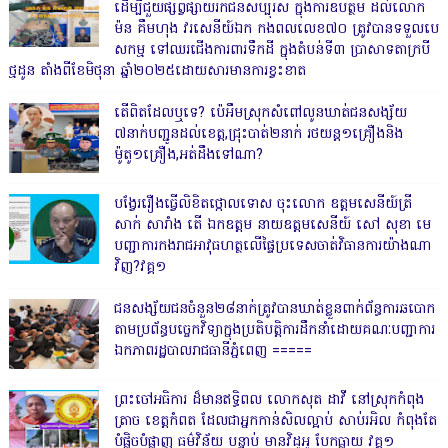
ដើម្បីជួយផ្សព្វផ្សាយរកជនសប្បុរស ក្នុងការឧបត្ថម ដល់លោក
ម៉ន គឹមហុង វរសេនីយ៍ឯក កងពលលេខ៧០ ត្រូវបានទទួលបេ
សកម្ម ទៅឈរជើងការពារទឹកដី ក្នុងតំបន់ទី៣ ប្រាសាទតាក្របី
ថ្មដូន តាំងពីខែមិថុនា ឆ្នាំ២០២៥ដោយសារមានការខ្វះខាត
តើពិតដែលឬទេ? ប៉េអឹមស្រុកសំពៅលូនឃាត់ជនសង្ស័យ
៧នាក់បញ្ជូនដល់ខេត្ត,ជ្រុះបាត់២នាក់ រថយន្ត១គ្រឿងនិង
ម៉ូតូ១គ្រឿង,អត់ដឹងទៅណា?
បង្វែររឿងធ្វើលិខិតថ្កោលទោស ចុះលោក ឧត្តមសេនីយ៍ត្រី
សាក់ សារាំង តើ ឯកឧត្តម នាយឧត្តមសេនីយ៍ សៅ សុខា មេ
បញ្ជាការកងរាជអាវុធហត្ថលើផ្ទៃប្រទេសចាត់វិធានការយ៉ាងណា
វិញ?វគ្គ១
ជនសង្ស័យជនចំនួន២៨នាក់ត្រូវបានឃាត់ខ្លួនពាក់ព័ន្ធការឆបោក
តាមប្រព័ន្ធបច្ចេកវិទ្យាក្នុងប្រតិបត្តិការដឹកនាំដោយគណៈបញ្ជាការ
ឯកភាពរដ្ឋបាលរាជធានីភ្នំពេញ ‎=====
ព្រះចៅអធិការ ដ៏មានឥទ្ធិពល លោកសុត ដាវី នៅស្រុកកំពុង
ត្រាច ខេត្តកំពត ដែលជាអ្នកកាន់សិលល្អាប់ សាប់រអិល កំពុងតែ
បំផ្លិចបំផ្លាញ ធម៌វិន័យ បន្ទាប់ មានវិដូអូ បែកធ្លាយ វគ្គ១