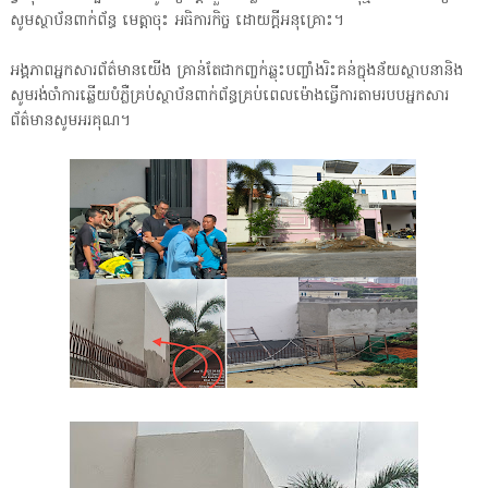
សូមស្ថាប័នពាក់ព័ន្ធ មេត្តាចុះ អធិការកិច្ច ដោយក្តីអនុគ្រោះ។
អង្គភាពអ្នកសារព័ត៌មានយើង គ្រាន់តែជាកញ្ចក់ឆ្លុះបញ្ចាំងរិះគន់ក្នុងន័យស្ថាបនានិង
សូមរង់ចាំការឆ្លើយបំភ្លឺគ្រប់ស្ថាប័នពាក់ព័ន្ធគ្រប់ពេលម៉ោងធ្វើការតាមរបបអ្នកសារ
ព័ត៌មានសូមអរគុណ។