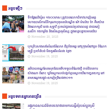
អត្ថបទថ្មីៗ
ទឹកផ្លែឈើយ៉ូស ១៦០០កេស ត្រូវបានលោកជំទាវឧកញ៉ាអគ្គ
មហាឧបាសិកាសិរីករុណាបុទុមរតន៍បណ្ឌិត ម៉ៅ ម៉ាល័យ កែ គឹមយ៉ាន
និងលោកស្រី ហេង សុទ្ធាវី ប្រគល់ជូនដល់ប្រជាពលរដ្ឋ ជាជនភៀ
សសឹក កងកម្លាំង និងសិស្សានុសិស្ស ក្នុងខេត្តបន្ទាយមានជ័យ
November 20, 2025
បុកគ្រិះសាងសង់សំណង់រំលោភ ដីច្រាំងទន្លេ នៅក្រុងសំពៅពូន ចំណែក
មន្ត្រី ប្រចាំតំបន់ មិនគួរមើលរំលង វគ្គ២
November 19, 2025
អភិបាលខណ្ឌសែនសុខដែលទើបទទួលតំណែងថ្មី ចាត់វិធានការ
យ៉ាងណា ចំពោះ ឃ្លាំងស្តុកសាច់បង្កក់គ្មានស្លាកយីហោខា្នតយក្ស នៅ
តាមបណ្តោយផ្លូវ<ឧកញ៉ាទ្រីហេង២០១១
November 19, 2025
អត្ថបទមានអ្នកអានច្រើន
អង្គភាពសារេព័ត៌មានយោងតាមការស្នើសុំរបស់ប្អូនស្រី