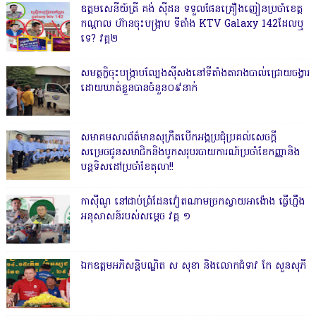
ឧត្តមសេនីយ៍ត្រី គង់ ស៊ីដន ទទួលផែនគ្រឿងញៀនប្រចាំខេត្ត
កណ្តាល ហ៊ានចុះបង្ក្រាប ទីតាំង KTV Galaxy 142ដែលឬ
ទេ? វគ្គ២
សមត្ថកិ្ចចុះបង្ក្រាបល្បែងស៊ីសងនៅទីតាំងតារាងបាល់ជ្រោយចង្វារ
ដោយឃាត់ខ្លួនបានចំនួន០៩នាក់
សមាគមសារព័ត៌មានសុក្រឹតបើកអង្គប្រជុំប្រគល់សេចក្តី
សម្រេចជូនសមាជិកនិងបូកសរុបរបាយការណ៍ប្រចាំខែកញ្ញានិង
បន្តទិសដៅប្រចាំខែតុលា!!
កាសុីណូ នៅជាប់ព្រំដែនវៀតណាមច្រកស្វាយអាង៉ោង ធ្វើហ្នឹង
អនុសាសន៍របស់សម្ដេច វគ្គ ១
ឯកឧត្តមអភិសន្តិបណ្ឌិត ស សុខា និងលោកជំទាវ កែ សួនសុភី