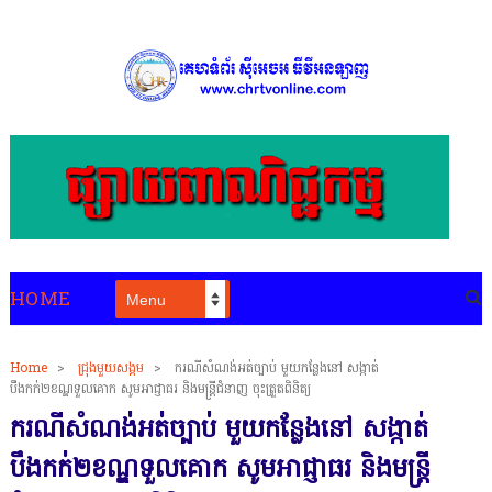
HOME
Home
>
ជ្រុងមួយសង្គម
>
ករណីសំណង់អត់ច្បាប់ មួយកន្លែងនៅ សង្កាត់
បឹងកក់២ខណ្ឌទួលគោក សូមអាជ្ញាធរ និងមន្ត្រីជំនាញ ចុះត្រួតពិនិត្យ
ករណីសំណង់អត់ច្បាប់ មួយកន្លែងនៅ សង្កាត់
បឹងកក់២ខណ្ឌទួលគោក សូមអាជ្ញាធរ និងមន្ត្រី