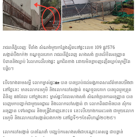
រាជធានីភ្នំពេញ: ទីតាំង សំណង់មួយកន្លែងស្ថិតនៅផ្ទះលេខ 109 ផ្លូវ576
សង្កាត់បឹងកក់២ ខណ្ឌទួលគោក រាជធានីភ្នំពេញ សាងសង់ គ្មានលិខិតអនុញ្ញាត
បំពាននិងច្បាប់ រំលោភលើរបងផ្ទះ អ្នកជិតខាង ដោយមិនខ្លាចញញើតច្បាប់សូម្បីតែ
បន្តិច។
បើយោងតាមសម្តី លោកម្ចាស់ផ្ទះ🏡 បាន បានប្រាប់ដល់អង្គភាពសារព័ត៌មានយើងថា
នៅថ្ងៃនេះ មានលោកមេភូមិ និងលោកចៅសង្កាត់ ខណ្ឌទួលគោក បានចូលរួមត្រួត
ពិនិត្យ ផងដែល នៅក្នុងនោះ ម្ចាស់ផ្ទះដែលសាងសង់ សំណង់គ្មានការអនុញ្ញាត បាន
ចេញមកបញ្ជាក់ជាមួយអាជ្ញាធរ និងលោកចៅសង្កាត់ ថា លោកពិតជាមិនបាន សុំការ
អនុញ្ញាត ទៅអាជ្ញាធរ និងមន្ត្រីជំនាញនោះទេ នេះបើយោងការអះអាង ជាមួយលោក
មេភូមិ និងលោកចៅសង្កាត់បាងកក២ នៅថ្ងៃទី១១ខែសីហាឆ្នាំ២០២៥។
លោកចៅសង្កាត់ បានណែនាំ បញ្ឈប់ការសាងសង់ជាបណ្តោះអាសន្ន ជាបន្ទាន់