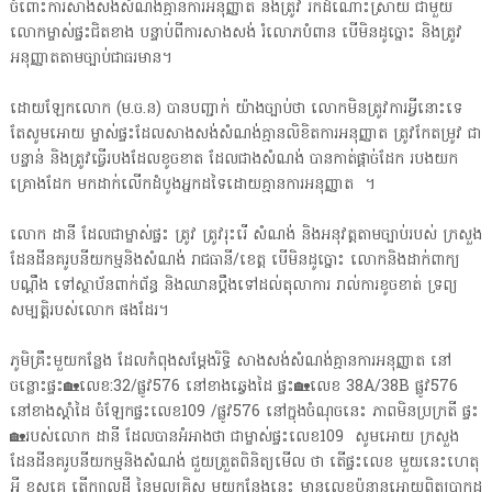
ចំពោះការសាងសង់សំណង់គ្មានការអនុញ្ញាត និងត្រូវ រកដំណោះស្រាយ ជាមួយ
លោកម្ចាស់ផ្ទះជិតខាង បន្ទាប់ពីការសាងសង់ រំលោភបំពាន បើមិនដូច្នោះ និងត្រូវ
អនុញ្ញាតតាមច្បាប់ជាធរមាន។
ដោយឡែកលោក (ម.ច.ន) បានបញ្ជាក់ យ៉ាងច្បាប់ថា លោកមិនត្រូវការអ្វីនោះទេ
តែសូមអោយ ម្ចាស់ផ្ទះដែលសាងសង់សំណង់គ្មានលិខិតការអនុញ្ញាត ត្រូវកែតម្រូវ ជា
បន្ទាន់ និងត្រូវធ្វើរបងដែលខូចខាត ដែលជាងសំណង់ បានកាត់ផ្តាច់ដែក របងយក
គ្រោងដែក មកដាក់លើកដំបូងអ្នកដទៃដោយគ្មានការអនុញ្ញាត ។
លោក ដានី ដែលជាម្ចាស់ផ្ទះ ត្រូវ ត្រូវរុះរើ សំណង់ និងអនុវត្តតាមច្បាប់របស់ ក្រសួង
ដែនដីនគរូបនីយកម្មនិងសំណង់ រាជធានី/ខេត្ត បើមិនដូច្នោះ លោកនិងដាក់ពាក្យ
បណ្តឹង ទៅស្ថាប័នពាក់ព័ន្ធ និងឈានប្តឹងទៅដល់តុលាការ រាល់ការខូចខាត់ ទ្រព្យ
សម្បត្តិរបស់លោក ផងដែរ។
ភូមិគ្រឹះមួយកន្លែង ដែលកំពុងសម្តែងរិទ្ធិ សាងសង់សំណង់គ្មានការអនុញ្ញាត នៅ
ចន្លោះផ្ទះ🏡លេខ:32/ផ្លូវ576 នៅខាងឆ្វេងដៃ ផ្ទះ🏡លេខ 38A/38B ផ្លូវ576
នៅខាងស្តាំដៃ ចំឡែកផ្ទះលេខ109 /ផ្លូវ576 នៅក្នុងចំណុចនេះ ភាពមិនប្រក្រតី ផ្ទះ
🏡របស់លោក ដានី ដែលបានអំអាងថា ជាម្ចាស់ផ្ទះលេខ109 សូមអោយ ក្រសួង
ដែនដីនគរូបនីយកម្មនិងសំណង់ ជួយត្រួតពិនិត្យមើល ថា តើផ្ទះលេខ មួយនេះហេតុ
អ្វី ខុសគេ តើក្បាលដី នៃមូលគ្រិស្ដ មួយកន្លែងនេះ មានលេខប៉ុន្មានអោយពិតប្រាកដ