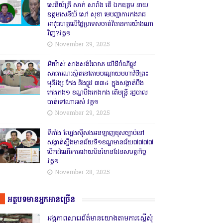
សេនីយ៍ត្រី សាក់ សារាំង តើ ឯកឧត្តម នាយ
ឧត្តមសេនីយ៍ សៅ សុខា មេបញ្ជាការកងរាជ
អាវុធហត្ថលើផ្ទៃប្រទេសចាត់វិធានការយ៉ាងណា
វិញ?វគ្គ១
November 29, 2025
អីយ៉ាស់ សាងសង់រំលោភ លើដីចំណីផ្លូវ
សាធារណៈស្ថិតនៅតាមបណ្ដោយមហាវិថីព្រះ
មុនីវង្ស កែង និងផ្លូវ ៣៣៤ ក្នុងសង្កាត់បឹង
កេងកង១ ខណ្ឌបឹងកេងកង តើមន្ត្រី រដ្ឋបាល
បាត់ទៅណាអស់ វគ្គ១
November 29, 2025
ទីតាំង ល្បែងស៊ីសងអនឡាញខុសច្បាប់នៅ
សង្កាត់សឹ្ចងមានជ័យទី១ខណ្ឌមានជ័យ៧៧៧៧
បើកដំណើរការដោយមិនរំខានដែនសមត្ថកិច្ច
វគ្គ១
November 28, 2025
អត្ថបទមានអ្នកអានច្រើន
អង្គភាពសារេព័ត៌មានយោងតាមការស្នើសុំ