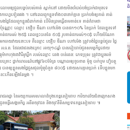
«
ព
ោមឲ្យជួលបន្ទប់របស់គាត់ ស្នាក់នៅ ដោយមិនចាំបាច់បង់ប្រាក់ជាមុនទេ
ងកាហ្វេទៀតផង ។ នៅពេលពួកខ្លួនទាំង០៣នាក់គ្មាន ប្រាក់បង់ឲ្យគាត់ គាត់
ក់សងថ្លៃដែលពួកខ្លួនជំពាក់គាត់ បើមិនព្រមធ្វើតាមគាត់ទេ គាត់គំរាមថា
ប៉ុណ្ណោះ ឈ្មោះ យឿប ឌីណា ហៅម៉េង បានដក១០% នៃប្រាក់ ដែលខ្លួនទៅ
១០០$ គាត់ដកអស់ ២៥$ ពេលខ្លះបានតែ ៥០$ រូបគាត់ដកអស់១០$ ហើយចំណែក
កមកចាយវាយនោះទេ គឺឈ្មោះ យឿប ឌីណា ហៅម៉េង ត្រូវបង់ថ្លៃបន្ទប់ជួល ថ្លៃ
។ ឈ្មោះ អ.ធ.ត. ដែលជាជនរងគ្រោះ អាយុ១៤ឆ្នាំ បានររៀបរាប់ជូនសមត្ថកិច្ចដោយ
ូម៉ាកហុងដាវ៉ារីអូឃ្លីក របស់ឈ្មោះ តេង ចាន់រតន: ភេទប្រុស ត្រូវជាប្អូនធម៌
ោះ ថ្នាក់ចរាចរណ៍នៅផ្លូវ៦០ម៉ែត្រ បណ្តាលឲ្យខូចខាត ម៉ូតូ បាក់បូម វៀចតួ
ឲ្យខ្លួនសងថ្លៃជួសជុលម៉ូតូចំនួន ៨០០$ ដោយសារគ្មានប្រាក់ ទើបខ្លួនមក
នេះកើតឡើងតែម្តង ។
្រះរាជអាជ្ញា នៃអយ្យការអមសាលាដំបូងខេត្តសៀមរាប ការិយាល័យជំនាញកសាង
ជូនមន្ទីរសង្គមកិច្ច អតីតយុវជន និងយុវនីតិសម្បទាខេត្តសៀមរាប ៕