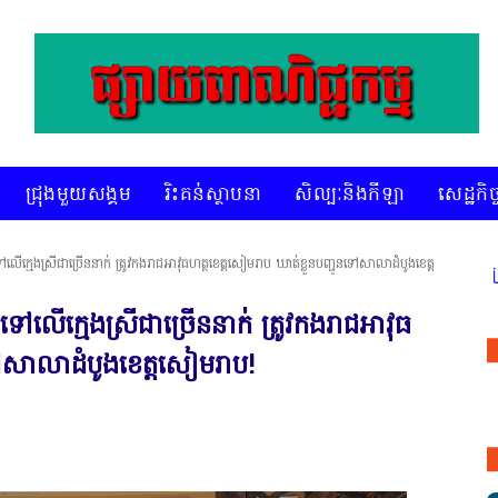
ជ្រុងមួយសង្គម
រិះគន់ស្ថាបនា
សិល្បៈនិងកីឡា
សេដ្ឋកិច្
 ទៅលើក្មេងស្រីជាច្រើននាក់ ត្រូវកងរាជអាវុធហត្ថខេត្តសៀមរាប ឃាត់ខ្លួនបញ្ជូនទៅសាលាដំបូងខេត្ត
៊ីអេចអធីវីអនឡាញ ជាព័ត៌មានពិត រហ័ស អព្យាក្រឹត និងរៀបចំ ជ្រើសរើស ក្រ
" ទៅលើក្មេងស្រីជាច្រើននាក់ ត្រូវកងរាជអាវុធ
ទៅសាលាដំបូងខេត្តសៀមរាប!