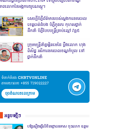
រមណីយដ្ឋានប្រាសាទកោះកេរ» ទៅក្នុងបញ្ជីបេតិកភណ្ឌ
ិភពលោកនៃអង្គការយូណេស្កូ។
សេចក្តីបំភ្លឺព័ត៌មានរបស់ស្នងការនគរបាល
ខេត្តបាត់ដំបង បំភ្លឺភូតភរ កុហសថ្នាក់
ដឹកនាំ បំភ្លឺបែបបន្ត្រីគ្រាប់ល្ពៅ វគ្គ៥
ក្រុមមន្ត្រីនាំគ្នាផ្ដិតមេដៃ ប្ដឹងលោក ហុង
ពិសិដ្ឋ អធិការនគរបាលខណ្ឌកំបូល ទៅ
ថ្នាក់ដឹកនាំ
ទំនាក់ទំនង​​
CHRTVONLINE
តាមរយៈលេខ +855 719022227
ចុចតំណតេលេក្រាម
អត្ថបទថ្មីៗ
បង្វែររឿងធ្វើលិខិតថ្កោលទោស ចុះលោក ឧត្តម