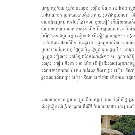
ពួកខ្លួនត្រូវបាន ត្រូវបានឈ្មោះ យៀប ឌីណា ហៅម៉េង លួងល
នៅពេណារក ប្រាក់បានចាំបង់ជាក្រោយ រួមទាំងម្ហូបអាហារ និ
បានបង្ខំឲ្យពួកខ្លួនទៅបំរើផ្លូវភេទជាមួយភ្ញៀវ ដើម្បីយកប្រា
ចំណាយតែ៣០០បាត កាត់ដៃ-ជើង មិនឲ្យបានសុខទេ មិនតែ
បំរើផ្លូវភេទជាមួយភ្ញៀវទៀតផង បើភ្ញៀវឲ្យបានក្នុង
ប្រាក់ដែលនៅសល់ពីការបំរើផ្លូវភេទ ពួកខ្លួនមិនដែលបានយ
ម្ហូបអាហារ ថ្លៃកាហ្វេ ថ្លៃជួលម៉ូតូ ថ្លៃជួលទូរស័ព្ទប្រើ 
ក្តុកក្តួលទៀតថា៖ នៅកំឡុងខែឧសភាឆ្នាំ២០២៥ ខ្លួនបានខ្ចីម៉ូត
ឈ្មោះ យឿប ឌីណា ហៅ ម៉េង ដើម្បីដើរលេងតែត្រូវបានជួបគ្រ
ពេលនោះពួកគាត់ ( តេង ចាន់រតន:និងឈ្មោះ យឿប ឌីណា) បាន
ផ្ទះជួលរបស់ឈ្មោះ យឿប ឌីណា ហៅម៉េង ទើបមាន បញ្ហា
ដោយមានការសម្របសម្រួលពីឯកឧត្តម មាស ច័ន្ទពិសិដ្ឋ ព
សំណុំរឿងដើម្បីអនុវត្តតាមនីតិវិធី ចំណែកជនរងគ្រោះប្រគល់