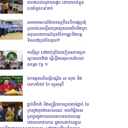
តារាងបាល់ជ្រោយចង្វារ ដោយឃាត់ខ្លួន
បានចំនួន០៩នាក់
សមាគមសារព័ត៌មានសុក្រឹតបើកអង្គប្រជុំ
ប្រគល់សេចក្តីសម្រេចជូនសមាជិកនិងបូក
សរុបរបាយការណ៍ប្រចាំខែកញ្ញានិងបន្ត
ទិសដៅប្រចាំខែតុលា!!
កាសុីណូ នៅជាប់ព្រំដែនវៀតណាមច្រក
ស្វាយអាង៉ោង ធ្វើហ្នឹងអនុសាសន៍របស់
សម្ដេច វគ្គ ១
ឯកឧត្តមអភិសន្តិបណ្ឌិត ស សុខា និង
លោកជំទាវ កែ សួនសុភី
ថ្នាក់ដឹកនាំ និងមន្ត្រីរាជការគ្រប់ជាន់ថ្នាក់ នៃ
ក្រសួងមុខងារសាធារណៈ មានកិត្តិយស
ចូលរួមក្នុងការអបអរសារទរពោរពេញ
ដោយមោទកភាព ក្នុងការដាក់បញ្ចូល