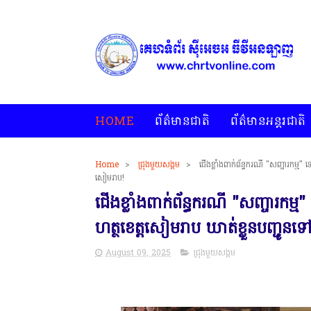
HOME
ព័ត៌មានជាតិ
ព័ត៌មានអន្តរជាតិ
Home
>
ជ្រុងមួយសង្គម
>
ជើងខ្លាំងពាក់ព័ន្ធករណី "សញ្ចារកម្ម"
* គេហទំព័រ ស
សៀមរាប!
ជើងខ្លាំងពាក់ព័ន្ធករណី "សញ្ចារកម្ម
ហត្ថខេត្តសៀមរាប ឃាត់ខ្លួនបញ្ជូន
August 09, 2025
ជ្រុងមួយសង្គម