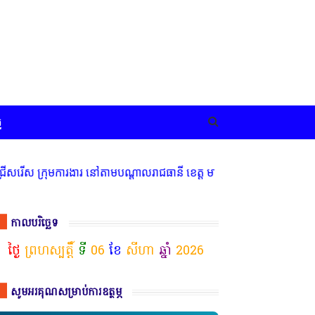
ច
ុមការងារ នៅតាមបណ្តាលរាជធានី ខេត្ត មានចំណាប់អារម្មណ៍ សូមទំនាក់ទំនងត
កាលបរិច្ឆេទ
ថ្ងៃ
ព្រហស្បត្តិ៍
ទី
06
ខែ
សីហា
ឆ្នាំ
2026
សូមអរគុណសម្រាប់ការឧត្ថម្ភ