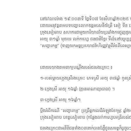
នៅវេលាម៉ោង ១៩:០០នាទី ថ្ងៃទី០៧ ខែសីហាឆ្នាំ២០២៥ នៅច
ដោយអនុវត្តតាមបទបញ្ជាលោកឧត្តមសេនីយ៍ត្រី សៀ ទីន មេបញ
ក្រុងសៀមរាប សហការជាមួយការិយាល័យប្រឆាំងការជួញដូរ
អាយុ ៣១ឆ្នាំ មុខរបរ លក់កាហ្វេ ជនជាតិខ្មែរ ទីលំនៅបច្ចុប្ប
“សញ្ចារកម្ម” (ទាញយកអត្ថប្រយោជន៍ហិរញ្ញវត្ថុពីអំពើពេស្យា
ដោយយោងតាមពាក្យបណ្ដឹងរបស់ជនរងគ្រោះ ៖
១-របស់ម្ដាយក្មេងស្រីរងគ្រោះ ភេទស្រី អាយុ ៣៧ឆ្នាំ កូនស្
២-ក្មេងស្រី អាយុ ១៦ឆ្នាំ (គ្មានអាណាព្យាបាល) ។
៣-ក្មេងស្រី អាយុ ១៦ឆ្នាំ។
ប្តឹងអំពីករណី “សញ្ចារកម្ម” ប្រព្រឹត្តកាលពីអំឡុងខែកុម្ភៈ ឆ្
ក្រុងសៀមរាប ខេត្តសៀមរាប (កន្លែងលក់កាហ្វេមេត្រីរបស
ជនរងគ្រោះជាអនីតិជនទាំង០៣នាក់បានបំភ្លឺជូនសមត្ថកិច្ចដូចៗ