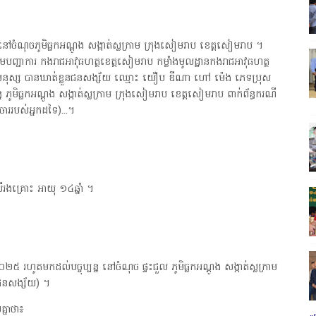
ំណុចភូមិធ្លកអណ្តូង សង្កាត់ស្លក្រាម ក្រុងសៀមរាប ខេត្តសៀមរាប ។
្ជាការ កងរាជអាវុធហត្ថខេត្តសៀមរាប កម្លាំងមូលដ្ឋានកងរាជអាវុធហត្ថ
មនុស្ស បានឃាត់ខ្លួនជនសង្ស័យ ឈ្មោះ យឿប ឌីណា ហៅ ម៉េង ភេទប្រុស
ន្ន ភូមិធ្លកអណ្តូង សង្កាត់ស្លក្រាម ក្រុងសៀមរាប ខេត្តសៀមរាប ពាក់ព័ន្ធករណី
ចាររបស់អ្នកដទៃ)...។
រីរងគ្រោះ អាយុ ១៤ឆ្នាំ ។
នាំ២០២៥ រហូតមកដល់បច្ចុប្បន្ន នៅចំណុច ផ្ទះជួល ភូមិធ្លកអណ្តូង សង្កាត់ស្លក្រាម
់ជនសង្ស័យ) ។
គ្នាថា៖