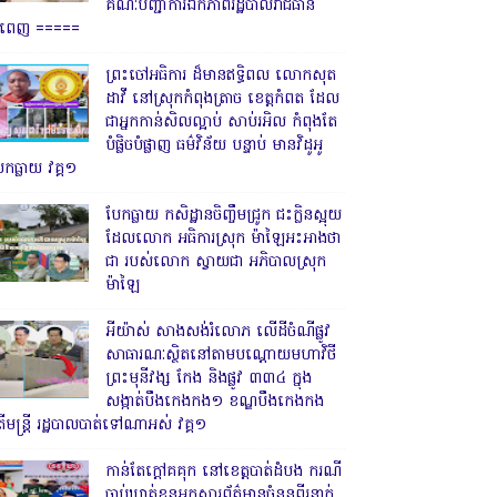
គណៈបញ្ជាការឯកភាពរដ្ឋបាលរាជធានី
្នំពេញ ‎=====
ព្រះចៅអធិការ ដ៏មានឥទ្ធិពល លោកសុត
ដាវី នៅស្រុកកំពុងត្រាច ខេត្តកំពត ដែល
ជាអ្នកកាន់សិលល្អាប់ សាប់រអិល កំពុងតែ
បំផ្លិចបំផ្លាញ ធម៌វិន័យ បន្ទាប់ មានវិដូអូ
ែកធ្លាយ វគ្គ១
បែកធ្លាយ កសិដ្ឋានចិញ្ចឹមជ្រូក ជះក្លិនស្អុយ
ដែលលោក អធិការស្រុក ម៉ាឡៃអះអាងថា
ជា របស់លោក ស្វាយជា អភិបាលស្រុក
ម៉ាឡៃ
អីយ៉ាស់ សាងសង់រំលោភ លើដីចំណីផ្លូវ
សាធារណៈស្ថិតនៅតាមបណ្ដោយមហាវិថី
ព្រះមុនីវង្ស កែង និងផ្លូវ ៣៣៤ ក្នុង
សង្កាត់បឹងកេងកង១ ខណ្ឌបឹងកេងកង
ើមន្ត្រី រដ្ឋបាលបាត់ទៅណាអស់ វគ្គ១
កាន់តែក្តៅគគុក នៅខេត្តបាត់ដំបង ករណី
ចាប់ឃាត់ខ្លួនអ្នកសារព័ត៌មានចំនួនពីរនាក់