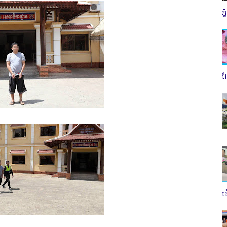
ភ
ប
ត