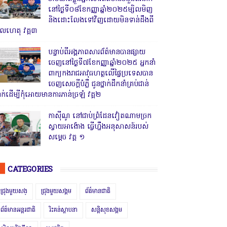
នៅថ្ងៃទី០៨ខែកញ្ញាឆ្នាំ២០២៥ម្សិលមិញ
និងដោះលែងទៅវិញដោយមិនទាន់ដឹងពី
ូលហេតុ វគ្គ៣
បន្ទាប់ពីអង្គភាពសារព័ត៌មានបានផ្សាយ
ចេញនៅថ្ងៃទី៧ខែកញ្ញាឆ្នាំ២០២៥ អ្នកនាំ
ពាក្យកងរាជអាវុធហត្ថលើផ្ទៃប្រទេសបាន
ចេញសេចក្តីបំភ្លឺ ជូនថ្នាក់ដឹកនាំគ្រប់ជាន់
្នាក់ដើម្បីកុំអោយមានការភាន់ច្រឡំ វគ្គ២
កាសុីណូ នៅជាប់ព្រំដែនវៀតណាមច្រក
ស្វាយអាង៉ោង ធ្វើហ្នឹងអនុសាសន៍របស់
សម្ដេច វគ្គ ១
CATEGORIES
ជ្រុងមួយសង្
ជ្រុងមួយសង្គម
ព័ត៌មានជាតិ
ព័ត៌មានអន្តរជាតិ
រិះគន់ស្ថាបនា
សន្តិសុខសង្គម