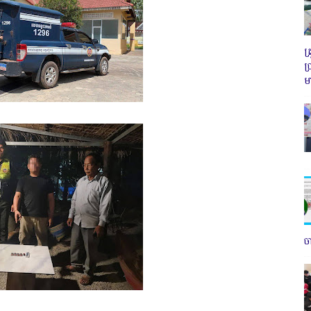
ត
ប
ម
ច