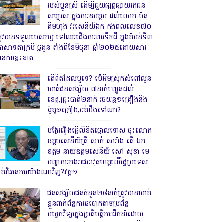
របស់ប្អូនស្រី ដើម្បីជួយផ្សព្វផ្សាយរកជន
សប្បុរស ក្នុងការឧបត្ថម ដល់លោក ម៉ន
គឹមហុង វរសេនីយ៍ឯក កងពលលេខ៧០
្រូវបានទទួលបេសកម្ម ទៅឈរជើងការពារទឹកដី ក្នុងតំបន់ទី៣
្រាសាទតាក្របី ថ្មដូន តាំងពីខែមិថុនា ឆ្នាំ២០២៥ដោយសារ
ានការខ្វះខាត
តើពិតដែលឬទេ? ប៉េអឹមស្រុកសំពៅលូន
ឃាត់ជនសង្ស័យ ៧នាក់បញ្ជូនដល់
ខេត្ត,ជ្រុះបាត់២នាក់ រថយន្ត១គ្រឿងនិង
ម៉ូតូ១គ្រឿង,អត់ដឹងទៅណា?
បង្វែររឿងធ្វើលិខិតថ្កោលទោស ចុះលោក
ឧត្តមសេនីយ៍ត្រី សាក់ សារាំង តើ ឯក
ឧត្តម នាយឧត្តមសេនីយ៍ សៅ សុខា មេ
បញ្ជាការកងរាជអាវុធហត្ថលើផ្ទៃប្រទេស
ាត់វិធានការយ៉ាងណាវិញ?វគ្គ១
ជនសង្ស័យជនចំនួន២៨នាក់ត្រូវបានឃាត់
ខ្លួនពាក់ព័ន្ធការឆបោកតាមប្រព័ន្ធ
បច្ចេកវិទ្យាក្នុងប្រតិបត្តិការដឹកនាំដោយ