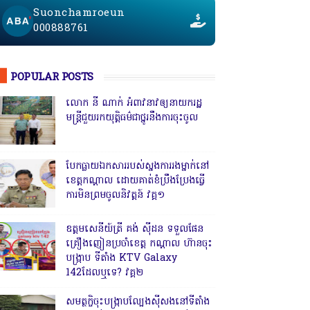
Suonchamroeun
000888761
POPULAR POSTS
លោក នី ណាក់ អំពាវនាវឲ្យនាយករដ្ឋ
មន្ត្រីជួយរកយុត្តិធម៌ជាថ្នូរនឹងការចុះចូល
បែកធ្លាយឯកសាររបស់ស្នងការរងម្នាក់នៅ
ខេត្តកណ្ដាល ដោយគាត់ខំប្រឹងប្រែងធ្វើ
ការមិនព្រមចូលនិវត្តន៍ វគ្គ១
ឧត្តមសេនីយ៍ត្រី គង់ ស៊ីដន ទទួលផែន
គ្រឿងញៀនប្រចាំខេត្ត កណ្តាល ហ៊ានចុះ
បង្ក្រាប ទីតាំង KTV Galaxy
142ដែលឬទេ? វគ្គ២
សមត្ថកិ្ចចុះបង្ក្រាបល្បែងស៊ីសងនៅទីតាំង