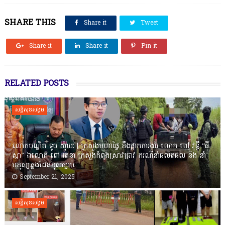
SHARE THIS
Share it
Tweet
Share it
Share it
Pin it
RELATED POSTS
សន្តិសុខសង្គម
លោកបណ្ឌិត ទូច សុឃៈ | ក្រសួងមហាផ្ទៃ នឹងផ្អាកការងារ លោក ពៅ វុទ្ធី “ធី
ស្នា” ឯលោក ពៅ រតនា ក្រសួងកំពុងស្រាវជ្រាវ ករណីនាំផលិតផល និង នាំ
មនុស្សឆ្លងដែនខុសច្បាប់
September 21, 2025
សន្តិសុខសង្គម