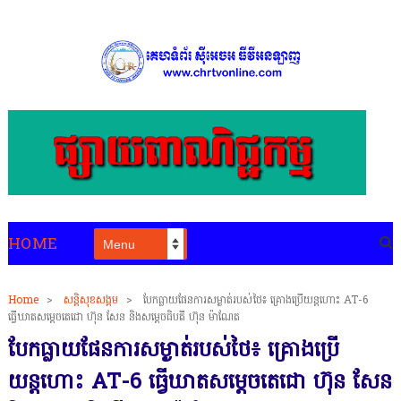
HOME
Home
>
សន្តិសុខសង្គម
>
បែកធ្លាយផែនការសម្ងាត់របស់ថៃ៖ គ្រោងប្រើយន្តហោះ AT-6
ធ្វើឃាតសម្ដេចតេជោ ហ៊ុន សែន និងសម្ដេចធិបតី ហ៊ុន ម៉ាណែត
បែកធ្លាយផែនការសម្ងាត់របស់ថៃ៖ គ្រោងប្រើ
យន្តហោះ AT-6 ធ្វើឃាតសម្ដេចតេជោ ហ៊ុន សែន