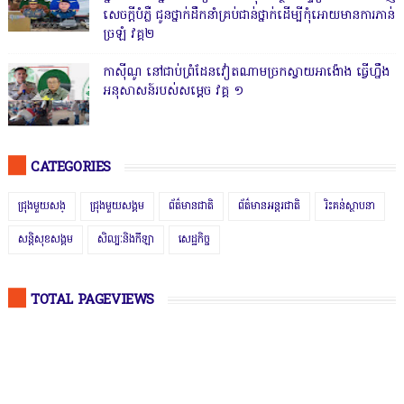
សេចក្តីបំភ្លឺ ជូនថ្នាក់ដឹកនាំគ្រប់ជាន់ថ្នាក់ដើម្បីកុំអោយមានការភាន់
ច្រឡំ វគ្គ២
កាសុីណូ នៅជាប់ព្រំដែនវៀតណាមច្រកស្វាយអាង៉ោង ធ្វើហ្នឹង
អនុសាសន៍របស់សម្ដេច វគ្គ ១
CATEGORIES
ជ្រុងមួយសង្
ជ្រុងមួយសង្គម
ព័ត៌មានជាតិ
ព័ត៌មានអន្តរជាតិ
រិះគន់ស្ថាបនា
សន្តិសុខសង្គម
សិល្បៈនិងកីឡា
សេដ្ឋកិច្ច
TOTAL PAGEVIEWS