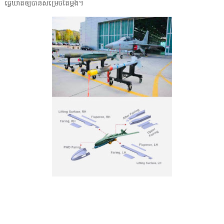
ធ្វើឃាតឲ្យបានសម្រេចតែម្ដង។