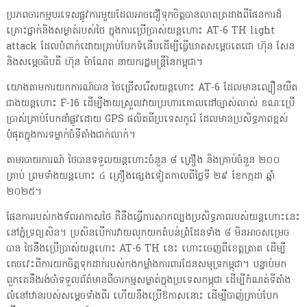
ប្រភពចារកម្មបរទេសផ្លូវការមួយដែលអាចជឿទុកចិត្តបានលាតត្រដាងពីផែនការដ៏
គ្រោះថ្នាក់និងសម្ងាត់របស់ថៃ ក្នុងការប្រើប្រាស់យន្តហោះ AT-6 TH light
attack ដែលបំពាក់ដោយគ្រាប់បែកទំនើបដើម្បីធ្វើឃាតសម្ដេចតេជោ ហ៊ុន សែន
និងសម្ដេចធិបតី ហ៊ុន ម៉ាណែត នាយករដ្ឋមន្ត្រីនៃកម្ពុជា។
យោងតាមការយកការណ៍បាន ថៃជ្រើសរើសយន្តហោះ AT-6 ដែលមានល្បឿនយឺត
ជាងយន្តហោះ F-16 ដើម្បីងាយស្រួលវាយប្រហារគោលដៅច្បាស់លាស់ ខណៈប្រើ
ប្រាស់គ្រាប់បែកនាំផ្លូវដោយ GPS ផលិតពីប្រទេសកូរ៉េ ដែលមានប្រសិទ្ធភាពខ្ពស់
បំផុតក្នុងការទម្លាក់ចំទីតាំងជាក់លាក់។
តាមរបាយការណ៍ ថៃបានទទួលយន្តហោះចំនួន ៨ គ្រឿង និងគ្រាប់ចំនួន ២០០
គ្រាប់ ព្រមទាំងយន្តហោះ ៤ គ្រឿងផ្សេងទៀតកាលពីថ្ងៃទី ២៩ ខែកក្កដា ឆ្នាំ
២០២៥។
ផែនការរបស់កងទ័ពអាកាសថៃ គឺនឹងធ្វើការសាកល្បងប្រសិទ្ធភាពរបស់យន្តហោះនេះ
នៅភ្នំទ្រព្យសិន។ ប្រសិនបើការវាយលុកយកតំបន់ព្រំដែនទាំង ៨ មិនអាចសម្រេច
បាន ថៃនឹងប្រើប្រាស់យន្តហោះ AT-6 TH នេះ ហោះចេញពីខេត្តត្រាត ដើម្បី
គេចវេះពីការយកចិត្តទុកដាក់របស់កងកម្លាំងការពារដែនសមុទ្រកម្ពុជា។ បន្ទាប់មក
ពួកគេនឹងរង់ចាំទទួលព័ត៌មានពីចារកម្មសម្ងាត់ក្នុងប្រទេសកម្ពុជា ដើម្បីកំណត់ទីតាំង
លំនៅឋានរបស់សម្ដេចទាំងពីរ ហើយនឹងប្រើឱកាសនោះ ដើម្បីបាញ់គ្រាប់បែក