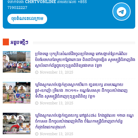
ទំនាក់ទំនង​​
CHRTVONLINE
តាមរយៈលេខ +855
719022227
ចុចតំណតេលេក្រាម
អត្ថបទថ្មីៗ
ច្រាំងទន្លេ បុកគ្រិះសំណង់រឹងចូលច្រាំងទន្លេ នៅសង្កាត់ព្រែកអំពិល
មិនមែនមានតែមួយកន្លែងនោះទេ ពិតជារីកដូចផ្សិត សូមមន្ត្រីជំនាញនិង
ស្ថាប័នពាក់ព័ន្ធជួយចុះត្រួតពិនិត្យផងទាន វគ្គ២
November 13, 2025
ឃ្លាំងស្តុកសាច់បង្កក់គ្មានស្លាកយីហោ ខា្នតយក្ស តាមបណ្តោយ
ផ្លូវ<ឧកញ៉ា ទ្រីហេង .២០១១> ខណ្ឌសែនសុខ ដឹកចូលយ៉ាងពេញ
ទំហឹង សូមមន្ត្រីជំនាញចុះត្រួតពិនិត្យ វគ្គ១
November 13, 2025
ឃ្លាំងស្តុកសាច់បង្កក់ខា្នតយក្ស នៅផ្លូវ៤៧៤ កែងផ្លូវលេខ ១២៣ ខណ្ឌ
ចំការមន ដឹកចូលយ៉ាងពេញទំហឹង ចំណែកមន្ត្រីជំនាញពាក់ព័ន្ធ
កំពុងតែដេកលុងលក់
November 13, 2025