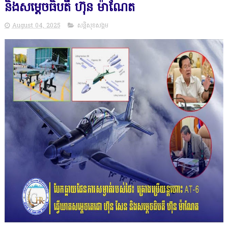
និងសម្ដេចធិបតី ហ៊ុន ម៉ាណែត
August 04, 2025
សន្តិសុខសង្គម