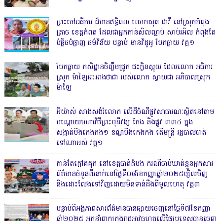
ព្រះចៅអធិការ ដ៏មានឥទ្ធិពល លោកសុត ដាវី នៅស្រុកកំពុង
ត្រាច ខេត្តកំពត ដែលជាអ្នកកាន់សិលល្អាប់ សាប់រអិល កំពុងតែ
បំផ្លិចបំផ្លាញ ធម៌វិន័យ បន្ទាប់ មានវិដូអូ បែកធ្លាយ វគ្គ១
បែកធ្លាយ កសិដ្ឋានចិញ្ចឹមជ្រូក ជះក្លិនស្អុយ ដែលលោក អធិការ
ស្រុក ម៉ាឡៃអះអាងថាជា របស់លោក ស្វាយជា អភិបាលស្រុក
ម៉ាឡៃ
អីយ៉ាស់ សាងសង់រំលោភ លើដីចំណីផ្លូវសាធារណៈស្ថិតនៅតាម
បណ្ដោយមហាវិថីព្រះមុនីវង្ស កែង និងផ្លូវ ៣៣៤ ក្នុង
សង្កាត់បឹងកេងកង១ ខណ្ឌបឹងកេងកង តើមន្ត្រី រដ្ឋបាលបាត់
ទៅណាអស់ វគ្គ១
កាន់តែក្តៅគគុក នៅខេត្តបាត់ដំបង ករណីចាប់ឃាត់ខ្លួនអ្នកសារ
ព័ត៌មានចំនួនពីរនាក់នៅថ្ងៃទី០៨ខែកញ្ញាឆ្នាំ២០២៥ម្សិលមិញ
និងដោះលែងទៅវិញដោយមិនទាន់ដឹងពីមូលហេតុ វគ្គ៣
បន្ទាប់ពីអង្គភាពសារព័ត៌មានបានផ្សាយចេញនៅថ្ងៃទី៧ខែកញ្ញា
ឆ្នាំ២០២៥ អ្នកនាំពាក្យកងរាជអាវុធហត្ថលើផ្ទៃប្រទេសបានចេញ