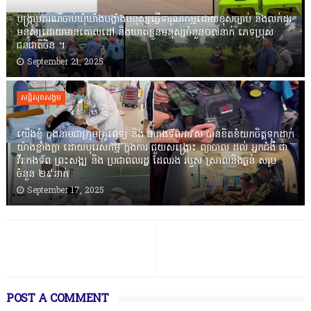
បង្រ្កាបករណីចាប់ឃុំឃាំងបង្ខាំងមនុស្សធ្វើទារុណកម្មដោយខុសច្បាប់ និងលក់ដូរ
មនុស្សដោយមានគោលដៅ និងឃាត់ខ្លួនមនុស្សចំនួន០៧នាក់ ភេទប្រុស
ជនជាតិចិន ។
September 21, 2025
សន្តិសុខសង្គម
យើងខ្ញុំ ក្នុងនាមជាក្រុមគ្រូពេទ្យ និង ជាកងទ័ពអាវស បានខិតខំយកចិត្តទុកដាក់
យ៉ាងខ្លាំងក្លា ដោយបុរេសកម្ម ក្នុងការ ជួយសង្រ្គោះ ព្យាបាល ដល់ អ្នកជំងឺ ជា
វីរ:កងទ័ព ព្រះសង្ឍ និង ប្រជាពលរដ្ឋ ដែលរង របួស ស្រាលនិងធ្ងន់ សរុប
ចំនួន ២៩នាក់
September 17, 2025
POST A COMMENT