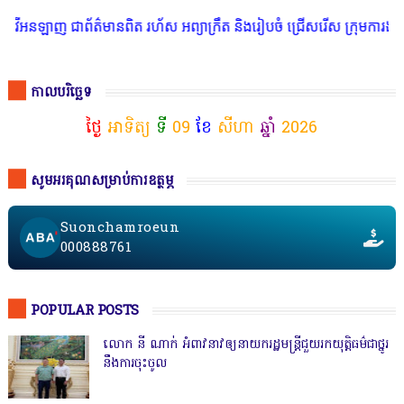
ឡាញ ជាព័ត៌មានពិត រហ័ស អព្យាក្រឹត និងរៀបចំ ជ្រើសរើស ក្រុមការងារ នៅ
កាលបរិច្ឆេទ
ថ្ងៃ
អាទិត្យ
ទី
09
ខែ
សីហា
ឆ្នាំ
2026
សូមអរគុណសម្រាប់ការឧត្ថម្ភ
Suonchamroeun
000888761
POPULAR POSTS
លោក នី ណាក់ អំពាវនាវឲ្យនាយករដ្ឋមន្ត្រីជួយរកយុត្តិធម៌ជាថ្នូរ
នឹងការចុះចូល