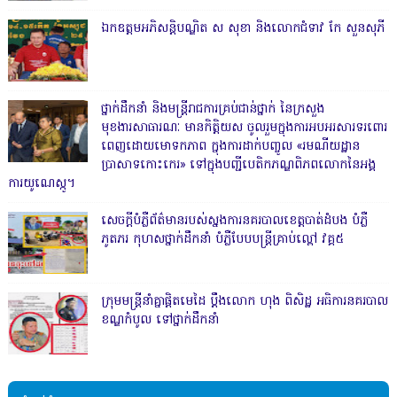
ឯកឧត្តមអភិសន្តិបណ្ឌិត ស សុខា និងលោកជំទាវ កែ សួនសុភី
ថ្នាក់ដឹកនាំ និងមន្ត្រីរាជការគ្រប់ជាន់ថ្នាក់ នៃក្រសួង
មុខងារសាធារណៈ មានកិត្តិយស ចូលរួមក្នុងការអបអរសារទរពោរ
ពេញដោយមោទកភាព ក្នុងការដាក់បញ្ចូល «រមណីយដ្ឋាន
ប្រាសាទកោះកេរ» ទៅក្នុងបញ្ជីបេតិកភណ្ឌពិភពលោកនៃអង្គ
ការយូណេស្កូ។
សេចក្តីបំភ្លឺព័ត៌មានរបស់ស្នងការនគរបាលខេត្តបាត់ដំបង បំភ្លឺ
ភូតភរ កុហសថ្នាក់ដឹកនាំ បំភ្លឺបែបបន្ត្រីគ្រាប់ល្ពៅ វគ្គ៥
ក្រុមមន្ត្រីនាំគ្នាផ្ដិតមេដៃ ប្ដឹងលោក ហុង ពិសិដ្ឋ អធិការនគរបាល
ខណ្ឌកំបូល ទៅថ្នាក់ដឹកនាំ