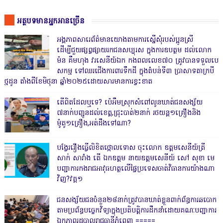
អត្ថបទមានអ្នកអានច្រើន
អង្គភាពសារេព័ត៌មានយោងតាមការស្នើសុំរបស់ប្អូនស្រី
ដើម្បីជួយផ្សព្វផ្សាយរកជនសប្បុរស ក្នុងការឧបត្ថម ដល់លោក
ម៉ន គឹមហុង វរសេនីយ៍ឯក កងពលលេខ៧០ ត្រូវបានទទួលបេ
សកម្ម ទៅឈរជើងការពារទឹកដី ក្នុងតំបន់ទី៣ ប្រាសាទតាក្របី
ថ្មដូន តាំងពីខែមិថុនា ឆ្នាំ២០២៥ដោយសារមានការខ្វះខាត
តើពិតដែលឬទេ? ប៉េអឹមស្រុកសំពៅលូនឃាត់ជនសង្ស័យ
៧នាក់បញ្ជូនដល់ខេត្ត,ជ្រុះបាត់២នាក់ រថយន្ត១គ្រឿងនិង
ម៉ូតូ១គ្រឿង,អត់ដឹងទៅណា?
បង្វែររឿងធ្វើលិខិតថ្កោលទោស ចុះលោក ឧត្តមសេនីយ៍ត្រី
សាក់ សារាំង តើ ឯកឧត្តម នាយឧត្តមសេនីយ៍ សៅ សុខា មេ
បញ្ជាការកងរាជអាវុធហត្ថលើផ្ទៃប្រទេសចាត់វិធានការយ៉ាងណា
វិញ?វគ្គ១
ជនសង្ស័យជនចំនួន២៨នាក់ត្រូវបានឃាត់ខ្លួនពាក់ព័ន្ធការឆបោក
តាមប្រព័ន្ធបច្ចេកវិទ្យាក្នុងប្រតិបត្តិការដឹកនាំដោយគណៈបញ្ជាការ
ឯកភាពរដ្ឋបាលរាជធានីភ្នំពេញ ‎=====