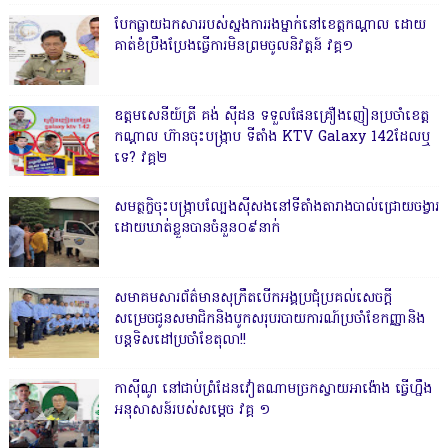
បែកធ្លាយឯកសាររបស់ស្នងការរងម្នាក់នៅខេត្តកណ្ដាល ដោយ
គាត់ខំប្រឹងប្រែងធ្វើការមិនព្រមចូលនិវត្តន៍ វគ្គ១
ឧត្តមសេនីយ៍ត្រី គង់ ស៊ីដន ទទួលផែនគ្រឿងញៀនប្រចាំខេត្ត
កណ្តាល ហ៊ានចុះបង្ក្រាប ទីតាំង KTV Galaxy 142ដែលឬ
ទេ? វគ្គ២
សមត្ថកិ្ចចុះបង្ក្រាបល្បែងស៊ីសងនៅទីតាំងតារាងបាល់ជ្រោយចង្វារ
ដោយឃាត់ខ្លួនបានចំនួន០៩នាក់
សមាគមសារព័ត៌មានសុក្រឹតបើកអង្គប្រជុំប្រគល់សេចក្តី
សម្រេចជូនសមាជិកនិងបូកសរុបរបាយការណ៍ប្រចាំខែកញ្ញានិង
បន្តទិសដៅប្រចាំខែតុលា!!
កាសុីណូ នៅជាប់ព្រំដែនវៀតណាមច្រកស្វាយអាង៉ោង ធ្វើហ្នឹង
អនុសាសន៍របស់សម្ដេច វគ្គ ១