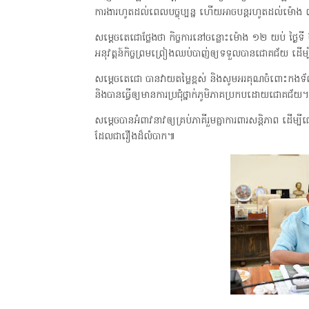
ការងារហូតដល់ពេលបច្ចុប្បន្ន ហើយអាចបន្តរហូតដល់ម៉ោង 
សម្តេចតេជោថ្លែងថា កិច្ចការនៅចន្លោះម៉ោង ១២ យប់ ថ្ងៃទី
អនុវត្តន៍កិច្ចព្រមព្រៀងឈប់បាញ់ឲ្យទទួលបានជោគជ័យ ដើម្ប
សម្តេចតេជោ បានវាយតម្លៃខ្ពស់ និងសូមអរគុណចំពោះកងទ័ពទា
និងបានធ្វើឲ្យមានការប្រជុំថ្នាក់ភូមិភាគប្រកបដោយជោគជ័យ។
សម្តេចបានអំពាវនាវឲ្យគ្រប់ភាគីរួមគ្នាការពារសន្តិភាព ដើ
ដែលជារឿងដ៏លំបាក៕