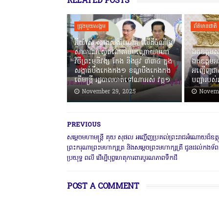
RELATED POSTS
ជ្រុងមួយសង្គម
ព័ត៌មានជាតិ
អីយ៉ាស់ សាងសង់រំលោភ លើដីចំណីផ្លូវ
សាធារណៈស្ថិតនៅតាមបណ្ដោយមហា
ឯកឧត្តមស
វិថីព្រះមុនីវង្ស កែង និងផ្លូវ ៣៣៤ ក្នុង
ឯកឧត្តមអភ
សង្កាត់បឹងកេងកង១ ខណ្ឌបឹងកេងកង
អញ្ជើញជា
តើមន្ត្រី រដ្ឋបាលបាត់ទៅណាអស់ វគ្គ១
បញ្ជារបស់រ
November 29, 2025
Novemb
PREVIOUS
សម្តេចមហាមន្ត្រី គុយ សុផល អញ្ជើញប្រគល់ព្រះរាជអំណោយដ៏ឧត្ត
ព្រះករុណាព្រះមហាក្សត្រ និងសម្តេចព្រះមហាក្សត្រី ជូនដល់កងទ័ព
ប្រយុទ្ធ ពលី ដើម្បីបុព្វហេតុការពារបូរណភាពទឹកដី
POST A COMMENT