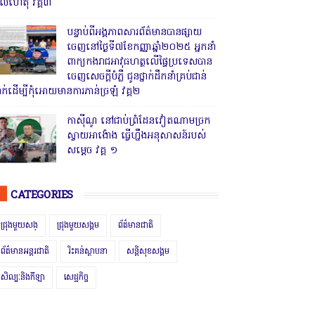
ូលហេតុ វគ្គ៣
បន្ទាប់ពីអង្គភាពសារព័ត៌មានបានផ្សាយ
ចេញនៅថ្ងៃទី៧ខែកញ្ញាឆ្នាំ២០២៥ អ្នកនាំ
ពាក្យកងរាជអាវុធហត្ថលើផ្ទៃប្រទេសបាន
ចេញសេចក្តីបំភ្លឺ ជូនថ្នាក់ដឹកនាំគ្រប់ជាន់
្នាក់ដើម្បីកុំអោយមានការភាន់ច្រឡំ វគ្គ២
កាសុីណូ នៅជាប់ព្រំដែនវៀតណាមច្រក
ស្វាយអាង៉ោង ធ្វើហ្នឹងអនុសាសន៍របស់
សម្ដេច វគ្គ ១
CATEGORIES
ជ្រុងមួយសង្
ជ្រុងមួយសង្គម
ព័ត៌មានជាតិ
ព័ត៌មានអន្តរជាតិ
រិះគន់ស្ថាបនា
សន្តិសុខសង្គម
សិល្បៈនិងកីឡា
សេដ្ឋកិច្ច