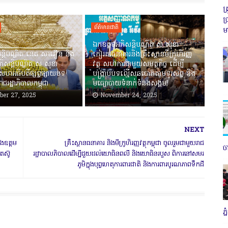
ត
ប
ព័ត៌មានជាតិ
ម
ឯកឧត្តមអភិសន្តិបណ្ឌិត ស សុខា
ន្តិបណ្ឌិត នេត សាវឿន និង
កៀរគរធនាគារនិងគ្រឹះស្ថានមីក្រូហិរញ្ញ
ិសន្តិបណ្ឌិត ស សុខា
វត្ថុ សហការជាមួយសមត្ថកិច្ច ដើម្បី
សហអធិបតីផ្សព្វផ្សាយបទ
បង្ក្រាបបទល្មើសឆបោកតាមទូរសព្ទ និង
ាជរដ្ឋាភិបាលកម្ពុជា
មធ្យោបាយទំនាក់ទំនងសង្គម!
er 27, 2025
November 24, 2025
NEXT
ុងឧត្តម
គ្រឹះស្ថានធនាគារ និងមីក្រូហិរញ្ញវត្ថុកម្ពុជា ចូលរួមជាមួយរាជ
ច
តស៊ូ
រដ្ឋាបាលភិបាលដើម្បីជួយដល់យោធិនពលី និងយោធិនរបួស ពិការនៅសមរ
ភូមិក្នុងបុព្វហេតុការពារជាតិ និងការពារបូរណភាពទឹកដី
ភ