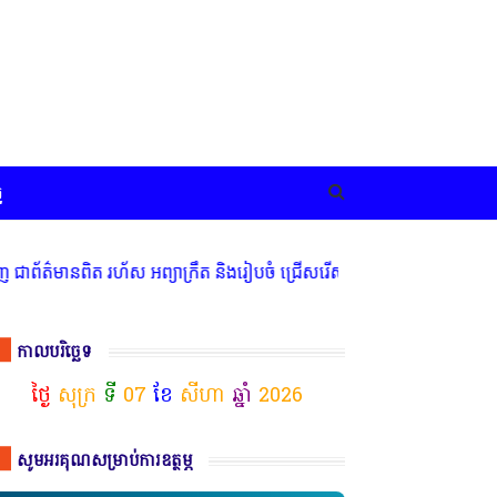
ច
ពិត រហ័ស អព្យាក្រឹត និងរៀបចំ ជ្រើសរើស ក្រុមការងារ នៅតាមបណ្តាលរាជធា
កាលបរិច្ឆេទ
ថ្ងៃ
សុក្រ
ទី
07
ខែ
សីហា
ឆ្នាំ
2026
សូមអរគុណសម្រាប់ការឧត្ថម្ភ