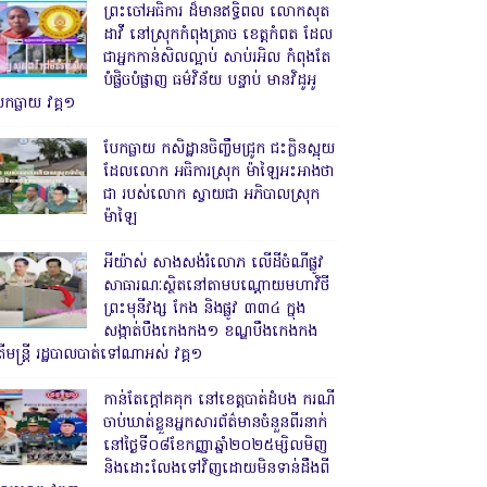
ព្រះចៅអធិការ ដ៏មានឥទ្ធិពល លោកសុត
ដាវី នៅស្រុកកំពុងត្រាច ខេត្តកំពត ដែល
ជាអ្នកកាន់សិលល្អាប់ សាប់រអិល កំពុងតែ
បំផ្លិចបំផ្លាញ ធម៌វិន័យ បន្ទាប់ មានវិដូអូ
ែកធ្លាយ វគ្គ១
បែកធ្លាយ កសិដ្ឋានចិញ្ចឹមជ្រូក ជះក្លិនស្អុយ
ដែលលោក អធិការស្រុក ម៉ាឡៃអះអាងថា
ជា របស់លោក ស្វាយជា អភិបាលស្រុក
ម៉ាឡៃ
អីយ៉ាស់ សាងសង់រំលោភ លើដីចំណីផ្លូវ
សាធារណៈស្ថិតនៅតាមបណ្ដោយមហាវិថី
ព្រះមុនីវង្ស កែង និងផ្លូវ ៣៣៤ ក្នុង
សង្កាត់បឹងកេងកង១ ខណ្ឌបឹងកេងកង
ើមន្ត្រី រដ្ឋបាលបាត់ទៅណាអស់ វគ្គ១
កាន់តែក្តៅគគុក នៅខេត្តបាត់ដំបង ករណី
ចាប់ឃាត់ខ្លួនអ្នកសារព័ត៌មានចំនួនពីរនាក់
នៅថ្ងៃទី០៨ខែកញ្ញាឆ្នាំ២០២៥ម្សិលមិញ
និងដោះលែងទៅវិញដោយមិនទាន់ដឹងពី