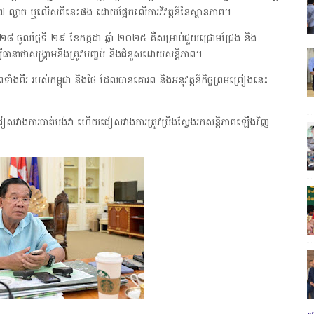
៧ ល្ងាច ឬលើសពីនេះផង ដោយផ្អែកលើការវិវត្តន៍នៃស្ថានភាព។
 ២៨ ចូលថ្ងៃទី ២៩ ខែកក្កដា ឆ្នាំ ២០២៥ គឺសម្រាប់ជួយជ្រោមជ្រែង និង
ីធានាថាសង្គ្រាមនឹងត្រូវបញ្ចប់ និងជំនួសដោយសន្តិភាព។
ំងពីរ របស់កម្ពុជា និងថៃ ដែលបានគោរព និងអនុវត្តន៍កិច្ចព្រមព្រៀងនេះ
ម្បីជៀសវាងការបាត់បង់វា ហើយជៀសវាងការត្រូវប្រឹងស្វែងរកសន្តិភាពឡើងវិញ