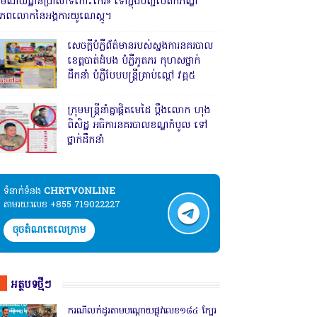
រមណីយដ្ឋានប្រាសាទកោះកេរ» ទៅក្នុងបញ្ជីបេតិកភណ្ឌ
ិភពលោកនៃអង្គការយូណេស្កូ។
សេចក្តីបំភ្លឺព័ត៌មានរបស់ស្នងការនគរបាល
ខេត្តបាត់ដំបង បំភ្លឺភូតភរ កុហសថ្នាក់
ដឹកនាំ បំភ្លឺបែបបន្ត្រីគ្រាប់ល្ពៅ វគ្គ៥
ក្រុមមន្ត្រីនាំគ្នាផ្ដិតមេដៃ ប្ដឹងលោក ហុង
ពិសិដ្ឋ អធិការនគរបាលខណ្ឌកំបូល ទៅ
ថ្នាក់ដឹកនាំ
ទំនាក់ទំនង​​
CHRTVONLINE
តាមរយៈលេខ +855 719022227
ចុចតំណតេលេក្រាម
អត្ថបទថ្មីៗ
ករណីលក់ដូរតាមបណ្តោយផ្លូវលេខ១៨៤ ក្បែរ