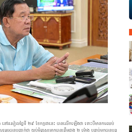
ធសភា នៅរសៀលថ្ងៃទី ២៩ ខែកក្កដានេះ បានលើកឡើងថា ទោះបីមានការឈប់
េចបានបញ្ជាក់ថា យប់មិញសម្រាកបានត្រឹមជាង ២ ម៉ោង បន្ទាប់មកបានបន្ត