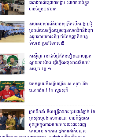
តារាងបាល់ជ្រោយចង្វារ ដោយឃាត់ខ្លួន
បានចំនួន០៩នាក់
សមាគមសារព័ត៌មានសុក្រឹតបើកអង្គប្រជុំ
ប្រគល់សេចក្តីសម្រេចជូនសមាជិកនិងបូក
សរុបរបាយការណ៍ប្រចាំខែកញ្ញានិងបន្ត
ទិសដៅប្រចាំខែតុលា!!
កាសុីណូ នៅជាប់ព្រំដែនវៀតណាមច្រក
ស្វាយអាង៉ោង ធ្វើហ្នឹងអនុសាសន៍របស់
សម្ដេច វគ្គ ១
ឯកឧត្តមអភិសន្តិបណ្ឌិត ស សុខា និង
លោកជំទាវ កែ សួនសុភី
ថ្នាក់ដឹកនាំ និងមន្ត្រីរាជការគ្រប់ជាន់ថ្នាក់ នៃ
ក្រសួងមុខងារសាធារណៈ មានកិត្តិយស
ចូលរួមក្នុងការអបអរសារទរពោរពេញ
ដោយមោទកភាព ក្នុងការដាក់បញ្ចូល