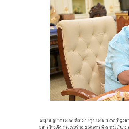
សម្តេចអគ្គមហាសេនាបតីតេជោ ហ៊ុន សែន ប្រធានព្រឹទ្
បាញ់កើតឡើង ក៏សម្តេចមិនបានសម្រាកច្រើននោះឡើយ។ សម្ត