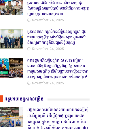
ព្រះបរមរាជវាំង យ៉ាងអាណាធិបតេយ្យ ដុះ
ស្លែតែមន្ត្រីសណ្តាប់ធ្នាប់ មិនអើពើក្នុងការអនុវត្ត
ច្បាប់ ត្រូវបានលាតត្រដាង
November 24, 2025
ប្រធានគណៈកម្មាធិការសិទ្ធិមនុស្សកម្ពុជា ជួប
ជាមួយរដ្ឋមន្ត្រីក្រសួងសិទ្ធិមនុស្សឥណ្ឌូណេស៊ី
ពិភាក្សាពាក់ព័ន្ធនឹងបញ្ហាសិទ្ធិមនុស្ស
November 24, 2025
ឯកឧត្តមអភិសន្តិបណ្ឌិត ស សុខា កៀរគរ
ធនាគារនិងគ្រឹះស្ថានមីក្រូហិរញ្ញវត្ថុ សហការ
ជាមួយសមត្ថកិច្ច ដើម្បីបង្ក្រាបបទល្មើសឆបោក
តាមទូរសព្ទ និងមធ្យោបាយទំនាក់ទំនងសង្គម!
November 24, 2025
អត្ថបទមានអ្នកអានច្រើន
អង្គភាពសារេព័ត៌មានយោងតាមការស្នើសុំ
របស់ប្អូនស្រី ដើម្បីជួយផ្សព្វផ្សាយរកជន
សប្បុរស ក្នុងការឧបត្ថម ដល់លោក ម៉ន
គឹមហុង វរសេនីយ៍ឯក កងពលលេខ៧០