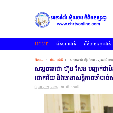
HOME
ព័ត៌មានជាតិ
ព័ត៌មានអន្តរជាតិ
Home
>
ព័ត៌មានជាតិ
>
សម្តេចតេជោ ហ៊ុន សែន បញ្ជាក់ថាមិនទាន
សម្តេចតេជោ ហ៊ុន សែន បញ្ជាក់ថាមិ
ជោគជ័យ និងធានាសន្តិភាពចាំបាច់ស
July 29, 2025
ព័ត៌មានជាតិ