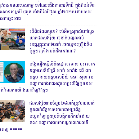
្រូវបានទទួលបេសកម្ម ទៅឈរជើងការពារទឹកដី ក្នុងតំបន់ទី៣
្រាសាទតាក្របី ថ្មដូន តាំងពីខែមិថុនា ឆ្នាំ២០២៥ដោយសារ
ានការខ្វះខាត
តើពិតដែលឬទេ? ប៉េអឹមស្រុកសំពៅលូន
ឃាត់ជនសង្ស័យ ៧នាក់បញ្ជូនដល់
ខេត្ត,ជ្រុះបាត់២នាក់ រថយន្ត១គ្រឿងនិង
ម៉ូតូ១គ្រឿង,អត់ដឹងទៅណា?
បង្វែររឿងធ្វើលិខិតថ្កោលទោស ចុះលោក
ឧត្តមសេនីយ៍ត្រី សាក់ សារាំង តើ ឯក
ឧត្តម នាយឧត្តមសេនីយ៍ សៅ សុខា មេ
បញ្ជាការកងរាជអាវុធហត្ថលើផ្ទៃប្រទេស
ាត់វិធានការយ៉ាងណាវិញ?វគ្គ១
ជនសង្ស័យជនចំនួន២៨នាក់ត្រូវបានឃាត់
ខ្លួនពាក់ព័ន្ធការឆបោកតាមប្រព័ន្ធ
បច្ចេកវិទ្យាក្នុងប្រតិបត្តិការដឹកនាំដោយ
គណៈបញ្ជាការឯកភាពរដ្ឋបាលរាជធានី
្នំពេញ ‎=====