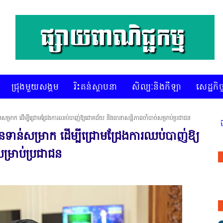
ជ្រុងមួយសង្គម
រិះគន់ស្ថាបនា
សិល្បៈនិងកីឡា
សេដ្ឋកិច្
់សម្រាក ដើម្បីជ្រោមជ្រែងការឈប់បាញ់ឱ្យជោគជ័យ និងធានាសន្តិភាពចាំបាច់សម្រាប់ប្រជាជន
* គេហទំព័រ ស៊ីអេចអធីវីអនឡាញ ជាព័ត៌មាន
នទាន់សម្រាក ដើម្បីជ្រោមជ្រែងការឈប់បាញ់ឱ្យ
ម្រាប់ប្រជាជន