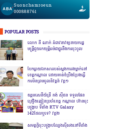
Suonchamroeun
000888761
POPULAR POSTS
លោក នី ណាក់ អំពាវនាវឲ្យនាយករដ្ឋ
មន្ត្រីជួយរកយុត្តិធម៌ជាថ្នូរនឹងការចុះចូល
បែកធ្លាយឯកសាររបស់ស្នងការរងម្នាក់នៅ
ខេត្តកណ្ដាល ដោយគាត់ខំប្រឹងប្រែងធ្វើ
ការមិនព្រមចូលនិវត្តន៍ វគ្គ១
ឧត្តមសេនីយ៍ត្រី គង់ ស៊ីដន ទទួលផែន
គ្រឿងញៀនប្រចាំខេត្ត កណ្តាល ហ៊ានចុះ
បង្ក្រាប ទីតាំង KTV Galaxy
142ដែលឬទេ? វគ្គ២
សមត្ថកិ្ចចុះបង្ក្រាបល្បែងស៊ីសងនៅទីតាំង