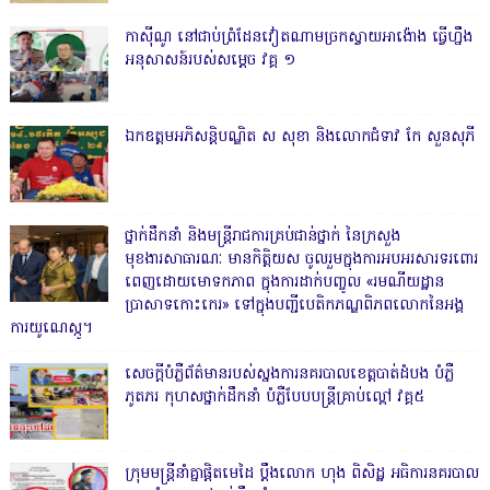
កាសុីណូ នៅជាប់ព្រំដែនវៀតណាមច្រកស្វាយអាង៉ោង ធ្វើហ្នឹង
អនុសាសន៍របស់សម្ដេច វគ្គ ១
ឯកឧត្តមអភិសន្តិបណ្ឌិត ស សុខា និងលោកជំទាវ កែ សួនសុភី
ថ្នាក់ដឹកនាំ និងមន្ត្រីរាជការគ្រប់ជាន់ថ្នាក់ នៃក្រសួង
មុខងារសាធារណៈ មានកិត្តិយស ចូលរួមក្នុងការអបអរសារទរពោរ
ពេញដោយមោទកភាព ក្នុងការដាក់បញ្ចូល «រមណីយដ្ឋាន
ប្រាសាទកោះកេរ» ទៅក្នុងបញ្ជីបេតិកភណ្ឌពិភពលោកនៃអង្គ
ការយូណេស្កូ។
សេចក្តីបំភ្លឺព័ត៌មានរបស់ស្នងការនគរបាលខេត្តបាត់ដំបង បំភ្លឺ
ភូតភរ កុហសថ្នាក់ដឹកនាំ បំភ្លឺបែបបន្ត្រីគ្រាប់ល្ពៅ វគ្គ៥
ក្រុមមន្ត្រីនាំគ្នាផ្ដិតមេដៃ ប្ដឹងលោក ហុង ពិសិដ្ឋ អធិការនគរបាល