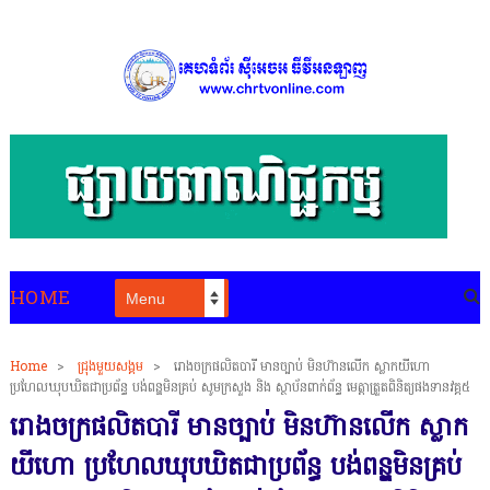
HOME
Home
>
ជ្រុងមួយសង្គម
>
រោងចក្រផលិតបារី មានច្បាប់ មិនហ៊ានលើក ស្លាកយីហោ
ប្រហែលឃុបឃិតជាប្រព័ន្ធ បង់ពន្ឌមិនគ្រប់ សូមក្រសួង និង ស្ថាប័នពាក់ព័ន្ធ មេត្តាត្រួតពិនិត្យផងទានវគ្គ៥
រោងចក្រផលិតបារី មានច្បាប់ មិនហ៊ានលើក ស្លាក
យីហោ ប្រហែលឃុបឃិតជាប្រព័ន្ធ បង់ពន្ឌមិនគ្រប់