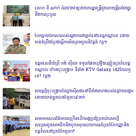
លោក នី ណាក់ អំពាវនាវឲ្យនាយករដ្ឋមន្ត្រីជួយរកយុត្តិធម៌ជាថ្នូរ
នឹងការចុះចូល
បែកធ្លាយឯកសាររបស់ស្នងការរងម្នាក់នៅខេត្តកណ្ដាល ដោយ
គាត់ខំប្រឹងប្រែងធ្វើការមិនព្រមចូលនិវត្តន៍ វគ្គ១
ឧត្តមសេនីយ៍ត្រី គង់ ស៊ីដន ទទួលផែនគ្រឿងញៀនប្រចាំខេត្ត
កណ្តាល ហ៊ានចុះបង្ក្រាប ទីតាំង KTV Galaxy 142ដែលឬ
ទេ? វគ្គ២
សមត្ថកិ្ចចុះបង្ក្រាបល្បែងស៊ីសងនៅទីតាំងតារាងបាល់ជ្រោយចង្វារ
ដោយឃាត់ខ្លួនបានចំនួន០៩នាក់
សមាគមសារព័ត៌មានសុក្រឹតបើកអង្គប្រជុំប្រគល់សេចក្តី
សម្រេចជូនសមាជិកនិងបូកសរុបរបាយការណ៍ប្រចាំខែកញ្ញានិង
បន្តទិសដៅប្រចាំខែតុលា!!