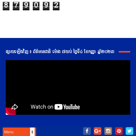
8
7
9
0
9
2
ផ្សាយឡើងវិញ ៖ ព័ត៌មានជាតិ ម៉ោង ៧យប់ ថ្ងៃទី៤ ខែកញ្ញា ឆ្នាំ២០២៣