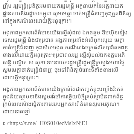
ញឹម រដ្ឋមន្ត្រីប្រតិភូអមនាយករដ្ឋមន្ត្រី អគ្គនាយកនៃអគ្គនាយក
ដ្ឋានគយនិងរដ្ឋាករកម្ពុជា សូមមេត្តា ចាត់មន្ត្រីជំនាញចុះត្រួតពិនិត្យ
នៅក្នុងករណីនេះដោយក្តីអនុគ្រោះ។
អង្គភាពអ្នកសារព័ត៌មានយើងស្នើសុំដល់ ឯកឧត្តម ឱមយ៉ិនទៀង
ទេសរដ្ឋមន្ដ្រី និងជាប្រធាន អង្គភាពប្រឆាំងអំពើពុករលួយ មេត្តា
ចាត់មន្ត្រីជំនាញ ចុះស៊ើបអង្កេត ករណីរោងចក្រផលិតបារីគេចពន្ធ
ខាងលើដោយក្តីអនុគ្រោះ។ប្រជាពលរដ្ឋ ស្នើសុំដល់ឯកឧត្តមអភិ
សន្តិ បណ្ឌិត ស សុខា ឧបនាយករដ្ឋមន្ត្រីរដ្ឋមន្ត្រីក្រសួងមហាផ្ទៃ
សូមមេត្តាចាត់មន្ត្រីជំនាញ ចុះទៅពិនិត្យចំពោះទីតាំងខាងលើ
ដោយក្តីអនុគ្រោះ។
អង្គភាពអ្នកសារព័ត៌មានយើងគ្រាន់តែជាកញ្ចក់ឆ្លុះបញ្ចាំងរិះគន់
ក្នុងន័យស្ថាបនានិងសូមរង់ចាំការឆ្លើយបំភ្លឺគ្រប់ស្ថាប័នពាក់ព័ន្ធ
គ្រប់ពេលម៉ោងធ្វើការតាមរបបអ្នកសារព័ត៌មានសូមអរគុណ។
ដោយនាគខ្មៅ
👉
https://t.me/+H
0
S
010
ecMsIxNjE
1