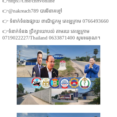
👉
https://t.me/chrtvonline
👉
@nakreach
789 បារមីនាគខ្មៅ
👉
ទំនាក់ទំនងផ្សាយ ពាណិជ្ជកម្ម តេឡេក្រាម 0766493660
👉
ទំនាក់ទំនង ប្រឹក្សាយោបល់ តាមរយៈតេឡេក្រាម
0719022227/
Thailand
0633871400 សូមអរគុណ។