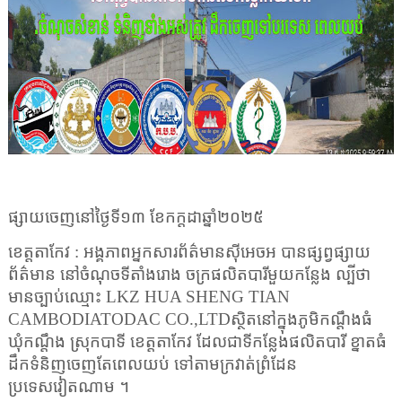
ផ្សាយចេញនៅថ្ងៃទី
១៣
ខែកក្តដាឆ្នាំ២០២៥
ខេត្តតាកែវ : អង្គភាពអ្នកសារព័ត៌មានស៊ីអេចអ បានផ្សព្វផ្សាយ
ព័ត៌មាន នៅចំណុចទីតាំងរោង ចក្រផលិតបារីមួយកន្លែង ល្បីថា
មានច្បាប់ឈ្មោះ
LKZ HUA SHENG TIAN
CAMBODIATODAC CO.,LTD
ស្ថិតនៅក្នុងភូមិកណ្តឹងធំ
ឃុំកណ្តឹង ស្រុកបាទី ខេត្តតាកែវ ដែលជាទីកន្លែងផលិតបារី ខ្នាតធំ
ដឹកទំនិញចេញតែពេលយប់ ទៅតាមក្រវាត់ព្រំដែន
ប្រទេសវៀតណាម ។