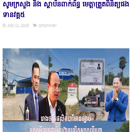
សូមក្រសួង និង ស្ថាប័នពាក់ព័ន្ធ មេត្តាត្រួតពិនិត្យផង
ទានវគ្គ៥
July 12, 2025
ជ្រុងមួយសង្គម