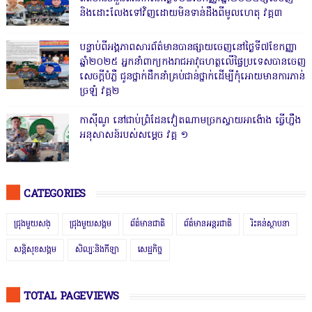
និងដោះលែងទៅវិញដោយមិនទាន់ដឹងពីមូលហេតុ វគ្គ៣
បន្ទាប់ពីអង្គភាពសារព័ត៌មានបានផ្សាយចេញនៅថ្ងៃទី៧ខែកញ្ញា
ឆ្នាំ២០២៥ អ្នកនាំពាក្យកងរាជអាវុធហត្ថលើផ្ទៃប្រទេសបានចេញ
សេចក្តីបំភ្លឺ ជូនថ្នាក់ដឹកនាំគ្រប់ជាន់ថ្នាក់ដើម្បីកុំអោយមានការភាន់
ច្រឡំ វគ្គ២
កាសុីណូ នៅជាប់ព្រំដែនវៀតណាមច្រកស្វាយអាង៉ោង ធ្វើហ្នឹង
អនុសាសន៍របស់សម្ដេច វគ្គ ១
CATEGORIES
ជ្រុងមួយសង្
ជ្រុងមួយសង្គម
ព័ត៌មានជាតិ
ព័ត៌មានអន្តរជាតិ
រិះគន់ស្ថាបនា
សន្តិសុខសង្គម
សិល្បៈនិងកីឡា
សេដ្ឋកិច្ច
TOTAL PAGEVIEWS