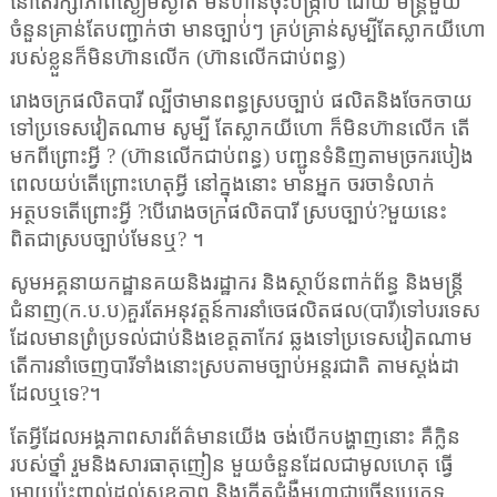
នៅតែរក្សាភាពស្ងៀមស្ងាត់ មិនហ៊ានចុះបង្ក្រាប ដោយ មន្ត្រីមួយ
ចំនួនគ្រាន់តែបញ្ជាក់ថា មានច្បាប់់ៗ គ្រប់គ្រាន់សូម្បីតែស្លាកយីហោ
របស់ខ្លួនក៏មិនហ៊ានលើក (ហ៊ានលើកជាប់ពន្ធ)
រោងចក្រផលិតបារី ល្បីថាមានពន្ធស្របច្បាប់ ផលិតនិងចែកចាយ
ទៅប្រទេសវៀតណាម សូម្បី តែស្លាកយីហោ ក៏មិនហ៊ានលើក តើ
មកពីព្រោះអ្វី
? (
ហ៊ានលើកជាប់ពន្ធ) បញ្ជូនទំនិញតាមច្រករបៀង
ពេលយប់តើព្រោះហេតុអ្វី នៅក្នុងនោះ មានអ្នក ចរចាទំលាក់
អត្ថបទតើព្រោះអ្វី
?
បើរោងចក្រផលិតបារី ស្របច្បាប់
?
មួយនេះ
ពិតជាស្របច្បាប់មែនឬ
?
។
សូមអគ្គនាយកដ្ឋានគយនិងរដ្ឋាករ និងស្ថាប័នពាក់ព័ន្ធ និងមន្ត្រី
ជំនាញ(ក.ប.ប)គួរតែអនុវត្តន៍ការនាំចេផលិតផល(បារី)ទៅបរទេស
ដែលមានព្រំប្រទល់ជាប់និងខេត្តតាកែវ ឆ្លងទៅប្រទេសវៀតណាម
តើការនាំចេញបារីទាំងនោះស្របតាមច្បាប់អន្តរជាតិ តាមស្តង់ដា
ដែលឬទេ
?
។
តែអ្វីដែលអង្គភាពសារព័ត៌មានយើង ចង់បើកបង្ហាញនោះ គឺក្លិន
របស់ថ្នាំ រួមនិងសារធាតុញៀន មួយចំនួនដែលជាមូលហេតុ ធ្វើ
អោយប៉ះពាល់ដល់សុខភាព និងកើតជំងឺមហាជាច្រើនប្រភេទ