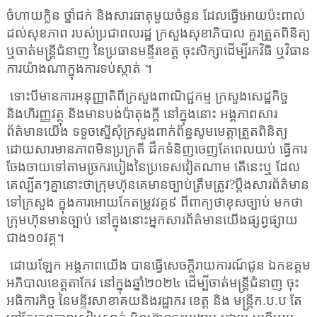
ចំហាយក្លិន ថ្នាំជក់ និងសារធាតុមួយចំនួន ដែលធ្វើអោយប៉ះពាល់
ដល់សុខភាព របស់ប្រជាពលរដ្ឋ ក្រសួងសុខាភិបាល គួរត្រួតពិនិត្យ
ឬចាត់មន្ត្រីជំនាញ នៃប្រធានមន្ទីរខេត្ត ចុះសិក្សាដើម្បីរកវិធិ ឬវិធាន
ការយ៉ាងណាក្នុងការទប់ស្កាត់ ។
ទោះបីមានការអនុញ្ញាតិពីក្រសួងពាណិជ្ជកម្ម ក្រសួងសេដ្ឋកិច្ច
និងហិរញ្ញវត្ថុ និងមានបង់ប៉ាតុងក្តី នៅក្នុងនោះ អង្គភាពសារ
ព័ត៌មានយើង ទទួចស្នើសុំក្រសួងពាក់ព័ន្ធសូមមេត្តាត្រួតពិនិត្យ
ដោយសារមានភាពមិនប្រក្រតី ដឹកទំនិញចេញតែពេលយប់ ធ្វើការ
ចែងចាយទៅតាមច្រករបៀងនៃប្រទេសវៀតណាម តើនេះឬ ដែល
គេល្បីតៗគ្នានោះថាក្រុមហ៊ុនគេមានច្បាប់ត្រឹមត្រូវ
?
ប្តឹងសារព័ត៌មាន
ទៅក្រសួង ក្នុងការអោយកែតម្រូវវគ្គ៩ ពីពាក្យថាខុសច្បាប់ មកថា
ក្រុមហ៊ុនមានច្បាប់ នៅក្នុងនោះអ្នកសារព័ត៌មានយើងផ្សព្វផ្សាយ
ជាង១០វគ្គ។
ដោយឡែក អង្គភាពយើង បានធ្វើសេចក្តីរាយការណ៍ជូន ឯកឧត្តម
អភិបាលខេត្តតាកែវ នៅក្នុងឆ្នាំ២០២៤ ដើម្បីចាត់មន្ត្រីជំនាញ ចុះ
អធិការកិច្ច នៃមន្ទីរសាខាគយនិងរដ្ឋាករ ខេត្ត និង មន្ត្រីក.ប.ប តែ