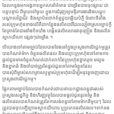
ដែលកន្លងមកអង្គភាពអ្នកសារព័ត៌មាន ជាច្រើនបានចុះផ្សាយ ជា
បន្តបន្ទាប់ ពីមួយទៅមួយ ក្នុងការជំរុញឲ្យមន្ទីរការងារនិងបណ្ដុះ
បណ្ដាលវិជ្ជាជីវៈ និងស្ថាប័នពាក់ព័ន្ធជួយឆ្លើយបំភ្លឺ ចំពោះទីតាំង
របស់ក្រុមហ៊ុនខាងលើគឺជាកន្លែងផលិតបារីដែលល្បីថាស្របច្បាប់ក្តី
តែគ្រាន់តែជារនាំងបិទបាំង បង្កើនផលិតសារធាតុញៀន និងផលិត
ស្លាកយីហោ ផ្សេងៗជាច្រើន ។
បើយោងទៅតាមច្បាប់ដែលបានចែងនៅក្នុងក្រសួងពាណិជ្ជកម្មត្រូវ
បានកំណត់ម៉ាក ចំនួនផលិតផល និងឈ្មោះក្រុមហ៊ុនទៅតាមការ
ផ្ដល់ជូនមានចំនួនកំណត់ជាក់លាក់នៃក្រុមហ៊ុនខ្នាតតូច មធ្យម
និងខ្នាតធំ និងចាំបាច់ត្រូវតែផ្ដល់ជូនទៅតាមចំនួនដែល
បានសុំពីម្ចាស់សហគ្រាសឬម្ចាស់ក្រុមហ៊ុនដើម្បីអនុវត្តចេញដោយ
ក្រសួងពាណិជ្ជកម្ម។
ផ្អែកតាមច្បាប់ដែលបានកំណត់ដោយនាយកដ្ឋានពន្ធដាររបស់
ក្រសួងសេដ្ឋកិច្ច និងហិរញ្ញវត្ថុដែលបានផ្ដល់ជូននូវតម្លៃ និង
ផលិតផលបានកំណត់ត្រូវតែការបង់ពន្ធទៅតាមម៉ាកនីមួយៗ ដែល
ត្រូវបានចុះបញ្ជីក្រោមស្លាកយីហោរ ឬប្រភេទផលិតផល។ទាក់ទង