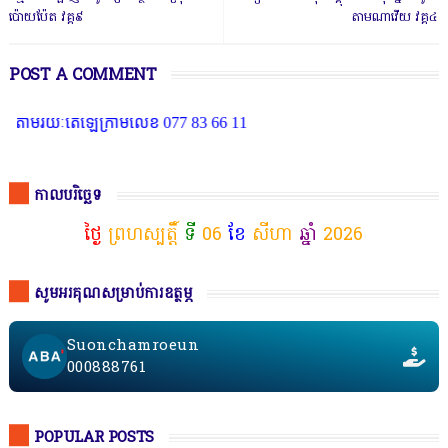
ប៉ោយប៉ែត វគ្គ៩
តាមណាវើយ វគ្គ៤
POST A COMMENT
ក្រាមលេខ 077 83 66 11
កាលបរិច្ឆេទ
ថ្ងៃ
ព្រហស្បត្តិ៍
ទី
06
ខែ
សីហា
ឆ្នាំ
2026
សូមអរគុណសម្រាប់ការឧត្ថម្ភ
Suonchamroeun
000888761
POPULAR POSTS