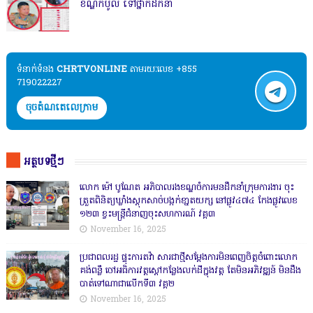
ខណ្ឌកំបូល ទៅថ្នាក់ដឹកនាំ
ទំនាក់ទំនង​​
CHRTVONLINE
តាមរយៈលេខ +855
719022227
ចុចតំណតេលេក្រាម
អត្ថបទថ្មីៗ
លោក ម៉ៅ បូណែត អភិបាលរងខណ្ឌចំការមនដឹកនាំក្រុមការងារ ចុះ
ត្រួតពិនិត្យឃ្លាំងស្តុកសាច់បង្កក់ខា្នតយក្ស នៅផ្លូវ៤៧៤ កែងផ្លូវលេខ
១២៣ ខ្វះមន្ត្រីជំនាញចុះសហការណ៍ វគ្គ៣
November 16, 2025
ប្រជាពលរដ្ឋ ផ្ទុះការតវ៉ា សារជាថ្មីសម្តែងការមិនពេញចិត្តចំពោះលោក
គង់ពន្លឺ ចៅអធិការវត្តស្ដៅកន្លែងលក់ដីក្នុងវត្ត តែមិនអភិវឌ្ឍន៍ មិនដឹង
បាត់ទៅណាជាលើកទី៣ វគ្គ២
November 16, 2025