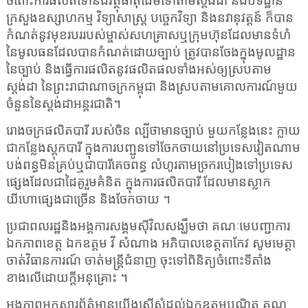
ចំពោះការផលិតទៅនឹងវត្ថុធាតុដើមទៅតាមស្តង់ដា និងបទដ្ឋាន
ក្រសួងឧស្សាហកម្ម វិទ្យាសាស្ត្រ បច្ចេកវិទ្យា និងនវានុវត្តន៍ ក៏បាន
កំណត់នូវមុខរបររបស់ម្ចាស់សហគ្រាសឬក្រុមហ៊ុនដែលមានទំហំ
នៃមូលធនដែលបានកំណត់ដោយច្បាប់ ត្រូវបានចែងក្នុងមូលដ្ឋាន
នៃច្បាប់ និងធ្វើការផលិតនូវផលិតផលទាំងអស់ឲ្យស្របតាម
ស្តង់ដា នៃព្រះរាជាណាចក្រកម្ពុជា និងស្របតាមគោលការណ៍មួយ
ចំនួននៃស្តង់ដាអន្តរជាតិ។
រោងចក្រផលិតបារី របស់ចិន ល្បីថាមានច្បាប់ មួយកន្លែងនេះ ក្លាយ
ជាកន្លែងស្តុកបារី ក្នុងការបញ្ជូនទៅចែកចាយនៅប្រទេសវៀតណាម
បង់ពន្ធមិនគ្រប់ឬជាបារីគេចពន្ធ លំហូរតាមច្រករបៀងទៅប្រទេស
ផ្សេងដែលជាដៃគូរួមគំនិត ក្នុងការផលិតបារី ដែលមានស្លាក
យីហោផ្សេងជាច្រើន និងចែកចាយ ។
ប្រជាពលរដ្ឋនិងអង្គការសង្គមស៊ីវិលសង្ឃឹមថា គណៈមេបញ្ជាការ
ឯកភាពខេត្ត ឯកឧត្តម វី សំណាង អភិបាលខេត្តតាកែវ សូមមេត្តា
ចាត់វិធានការណ៍ ចាត់មន្ត្រីជំនាញ ចុះទៅពិនិត្យចំពោះទីតាំង
ខាងលើដោយក្តីអនុគ្រោះ ។
អង្គភាពអ្នកសារព័ត៌មានយើងស្នើសុំដល់ឯកឧត្តមបណ្ឌិត គុណ