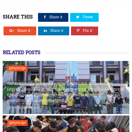
SHARE THIS
Share it
Tweet
Share it
Share it
Pin it
RELATED POSTS
ជ្រុងមួយសង្គម
កងរាជឣាវុធហត្ថខេត្តបញ្ជូនជនសង្ស័យ ចំនួន១៤នាក់ ទៅសាលាដំបូង
ខេត្តឣនុវត្តតាមនីតិវិធី ពាក់ព័ន្ធ ករណីជួញដូរ រក្សាទុក និងប្រើប្រាស់ដោយខុស
ច្បាប់នូវសារធាតុញៀន, កាន់កាប់ ឬដឹកជញ្ជូនអាវុធដោយគ្មានការអនុញ្ញាត,
រួមភេទជាមួយអនីតិជនក្រោមអាយុ១៥ឆ្នាំ ...
December 01, 2025
ជ្រុងមួយសង្គម