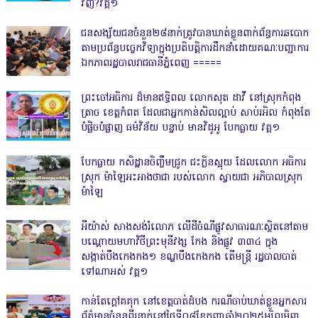
វិញ?វគ្គ១
ជនសង្ស័យជនចំនួន២៨នាក់ត្រូវបានឃាត់ខ្លួនពាក់ព័ន្ធការឆបោក
តាមប្រព័ន្ធបច្ចេកវិទ្យាក្នុងប្រតិបត្តិការដឹកនាំដោយគណៈបញ្ជាការ
ឯកភាពរដ្ឋបាលរាជធានីភ្នំពេញ ‎=====
ព្រះចៅអធិការ ដ៏មានឥទ្ធិពល លោកសុត ដាវី នៅស្រុកកំពុង
ត្រាច ខេត្តកំពត ដែលជាអ្នកកាន់សិលល្អាប់ សាប់រអិល កំពុងតែ
បំផ្លិចបំផ្លាញ ធម៌វិន័យ បន្ទាប់ មានវិដូអូ បែកធ្លាយ វគ្គ១
បែកធ្លាយ កសិដ្ឋានចិញ្ចឹមជ្រូក ជះក្លិនស្អុយ ដែលលោក អធិការ
ស្រុក ម៉ាឡៃអះអាងថាជា របស់លោក ស្វាយជា អភិបាលស្រុក
ម៉ាឡៃ
អីយ៉ាស់ សាងសង់រំលោភ លើដីចំណីផ្លូវសាធារណៈស្ថិតនៅតាម
បណ្ដោយមហាវិថីព្រះមុនីវង្ស កែង និងផ្លូវ ៣៣៤ ក្នុង
សង្កាត់បឹងកេងកង១ ខណ្ឌបឹងកេងកង តើមន្ត្រី រដ្ឋបាលបាត់
ទៅណាអស់ វគ្គ១
កាន់តែក្តៅគគុក នៅខេត្តបាត់ដំបង ករណីចាប់ឃាត់ខ្លួនអ្នកសារ
ព័ត៌មានចំនួនពីរនាក់នៅថ្ងៃទី០៨ខែកញ្ញាឆ្នាំ២០២៥ម្សិលមិញ