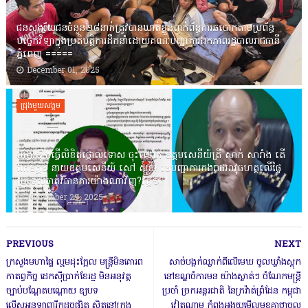
ជនសង្ស័យជនចំនួន២៨នាក់ត្រូវបានឃាត់ខ្លួនពាក់ព័ន្ធការឆបោកតាមប្រព័ន្ធ
បច្ចេកវិទ្យាក្នុងប្រតិបត្តិការដឹកនាំដោយគណៈបញ្ជាការឯកភាពរដ្ឋបាលរាជធានី
ភ្នំពេញ ‎=====
December 01, 2025
ជ្រុងមួយសង្គម
បង្វែររឿងធ្វើលិខិតថ្កោលទោស ចុះលោក ឧត្តមសេនីយ៍ត្រី សាក់ សារាំង តើ
ឯកឧត្តម នាយឧត្តមសេនីយ៍ សៅ សុខា មេបញ្ជាការកងរាជអាវុធហត្ថលើផ្ទៃ
ប្រទេសចាត់វិធានការយ៉ាងណាវិញ?វគ្គ១
November 29, 2025
PREVIOUS
NEXT
ក្រសួងមហាផ្ទៃ ល្មមដុះក្អែល មន្ត្រីមិនគោរព
សាច់បង្កក់ឈ្លាក់ពីលើមេឃ ចូលឃ្លាំងស្តុក
កាតព្វកិច្ច ដេកស៊ីប្រាក់ខែរដ្ឋ មិនអនុវត្ត
នៅខណ្ឌចំការមន យ៉ាងស្ងាត់ៗ ចំណែកមន្ត្រី
ច្បាប់បណ្តែតបណ្តោយ ឧ្យបទ
ប្រចាំ ច្រកអន្តរជាតិ នៃក្រវ៉ាត់ព្រំដែន កម្ពុជា
ល្មើសអនឡាញរីកដូចផ្សិត ស្ថិតនៅក្រុង
វៀតណាម កំពុងអង្គុយមើលមុខគ្នាថាចូល