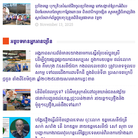
ច្រាំងទន្លេ បុកគ្រិះសំណង់រឹងចូលច្រាំងទន្លេ នៅសង្កាត់ព្រែកអំពិល
មិនមែនមានតែមួយកន្លែងនោះទេ ពិតជារីកដូចផ្សិត សូមមន្ត្រីជំនាញនិង
ស្ថាប័នពាក់ព័ន្ធជួយចុះត្រួតពិនិត្យផងទាន វគ្គ២
November 13, 2025
អត្ថបទមានអ្នកអានច្រើន
អង្គភាពសារេព័ត៌មានយោងតាមការស្នើសុំរបស់ប្អូនស្រី
ដើម្បីជួយផ្សព្វផ្សាយរកជនសប្បុរស ក្នុងការឧបត្ថម ដល់លោក
ម៉ន គឹមហុង វរសេនីយ៍ឯក កងពលលេខ៧០ ត្រូវបានទទួលបេ
សកម្ម ទៅឈរជើងការពារទឹកដី ក្នុងតំបន់ទី៣ ប្រាសាទតាក្របី
ថ្មដូន តាំងពីខែមិថុនា ឆ្នាំ២០២៥ដោយសារមានការខ្វះខាត
តើពិតដែលឬទេ? ប៉េអឹមស្រុកសំពៅលូនឃាត់ជនសង្ស័យ
៧នាក់បញ្ជូនដល់ខេត្ត,ជ្រុះបាត់២នាក់ រថយន្ត១គ្រឿងនិង
ម៉ូតូ១គ្រឿង,អត់ដឹងទៅណា?
បង្វែររឿងធ្វើលិខិតថ្កោលទោស ចុះលោក ឧត្តមសេនីយ៍ត្រី
សាក់ សារាំង តើ ឯកឧត្តម នាយឧត្តមសេនីយ៍ សៅ សុខា មេ
បញ្ជាការកងរាជអាវុធហត្ថលើផ្ទៃប្រទេសចាត់វិធានការយ៉ាងណា