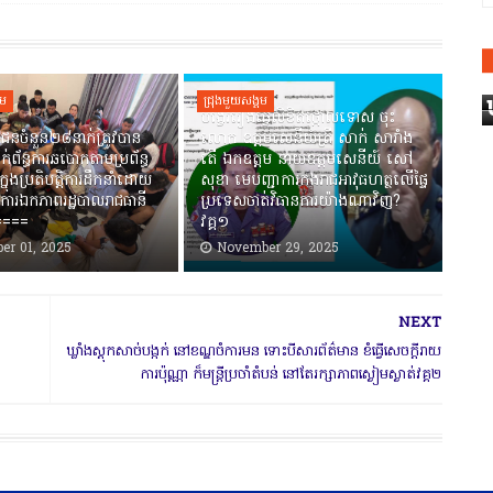
គម
ជ្រុងមួយសង្គម
បង្វែររឿងធ្វើលិខិតថ្កោលទោស ចុះ
ជនចំនួន២៨នាក់ត្រូវបាន
លោក ឧត្តមសេនីយ៍ត្រី សាក់ សារាំង
ាក់ព័ន្ធការឆបោកតាមប្រព័ន្ធ
តើ ឯកឧត្តម នាយឧត្តមសេនីយ៍ សៅ
ាក្នុងប្រតិបត្តិការដឹកនាំដោយ
សុខា មេបញ្ជាការកងរាជអាវុធហត្ថលើផ្ទៃ
ការឯកភាពរដ្ឋបាលរាជធានី
ប្រទេសចាត់វិធានការយ៉ាងណាវិញ?
=====
វគ្គ១
er 01, 2025
November 29, 2025
NEXT
ឃ្លាំងស្តុកសាច់បង្កក់ នៅខណ្ឌចំការមន ទោះបីសារព័ត៌មាន ខំធ្វើសេចក្តីរាយ
ការប៉ុណ្ណា ក៏មន្ត្រីប្រចាំតំបន់ នៅតែរក្សាភាពស្ងៀមស្ងាត់វគ្គ២