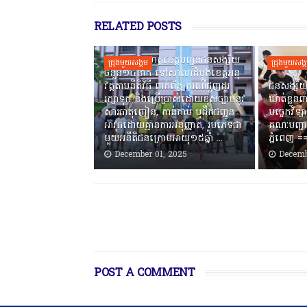
RELATED POSTS
កងរាជឣាវុធហត្ថខេត្តបញ្ជូនជនសង្ស័យ
ជ្រុងមួយសង្គម
ជ្រុងមួយសង្
ចំនួន១៤នាក់ ទៅសាលាដំបូងខេត្តឣនុ
វត្តតាមនីតិវិធី ពាក់ព័ន្ធ ករណីជួញដូរ
ជនសង្ស័យ
រក្សាទុក និងប្រើប្រាស់ដោយខុសច្បាប់នូវ
ឃាត់ខ្លួនព
សារធាតុញៀន, កាន់កាប់ ឬដឹកជញ្ជូន
បច្ចេកវិទ្យ
អាវុធដោយគ្មានការអនុញ្ញាត, រួមភេទជា
គណៈបញ្ជា
មួយអនីតិជនក្រោមអាយុ១៥ឆ្នាំ ...
ភ្នំពេញ ‎
December 01, 2025
Decemb
POST A COMMENT