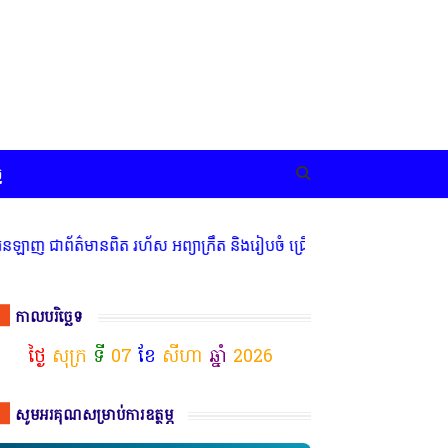
ច
 ជាព័ត៌មានពិត រហ័ស អព្យាក្រឹត និងរៀបចំ ជ្រើសរើស ក្រុមការងារ នៅតាមប
កាលបរិច្ឆេទ
ថ្ងៃ
សុក្រ
ទី
07
ខែ
សីហា
ឆ្នាំ
2026
សូមអរគុណសម្រាប់ការឧត្ថម្ភ