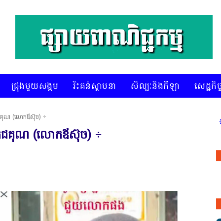
ជ្រុងមួយសង្គម
រិះគន់ស្ថាបនា
សិល្បៈនិងកីឡា
សេដ្ឋកិច្
ជគុណ (លោកឪស៊ុច) ÷
* គេហទំព័រ ស៊ីអេចអធីវីអនឡាញ
តេជគុណ (លោកឪស៊ុច) ÷