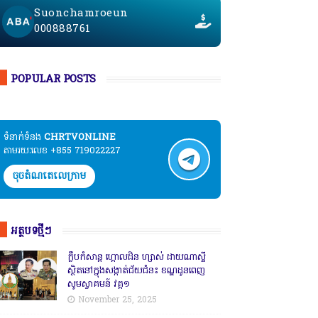
Suonchamroeun
000888761
POPULAR POSTS
ទំនាក់ទំនង​​
CHRTVONLINE
តាមរយៈលេខ +855 719022227
ចុចតំណតេលេក្រាម
អត្ថបទថ្មីៗ
ក្លឹបកំសាន្ត ហ្គោលដិន ហ្សាស់ ដាយណាស្ទី
ស្ថិតនៅក្នុងសង្កាត់ជ័យជំនះ ខណ្ឌដូនពេញ
សូមស្វាគមន៍ វគ្គ១
November 25, 2025