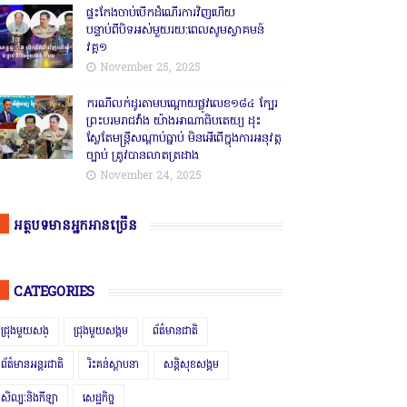
ផ្ទះកែងចាប់បើកដំណើរការវិញហើយ
បន្ទាប់ពីបិទអស់មួយរយ:ពេលសូមស្វាគមន៍
វគ្គ១
November 25, 2025
ករណីលក់ដូរតាមបណ្តោយផ្លូវលេខ១៨៤ ក្បែរ
ព្រះបរមរាជវាំង យ៉ាងអាណាធិបតេយ្យ ដុះ
ស្លែតែមន្ត្រីសណ្តាប់ធ្នាប់ មិនអើពើក្នុងការអនុវត្ត
ច្បាប់ ត្រូវបានលាតត្រដាង
November 24, 2025
អត្ថបទមានអ្នកអានច្រើន
CATEGORIES
ជ្រុងមួយសង្
ជ្រុងមួយសង្គម
ព័ត៌មានជាតិ
ព័ត៌មានអន្តរជាតិ
រិះគន់ស្ថាបនា
សន្តិសុខសង្គម
សិល្បៈនិងកីឡា
សេដ្ឋកិច្ច