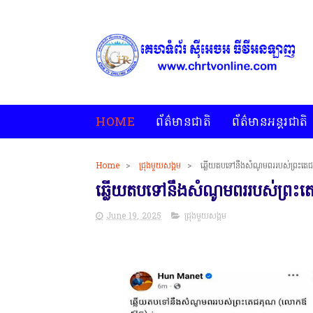
HOME
ព័ត៌មានជាតិ
ព័ត៌មានអន្តរជាតិ
Home
>
ជ្រុងមួយសង្គម
>
ឆ្លើយតបទៅនឹងសំណូមពររបស់ព្រះតេ
ឆ្លើយតបទៅនឹងសំណូមពររបស់ព្រះ
June 19, 2025
ជ្រុងមួយសង្គម