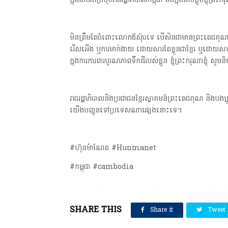
ក្នុងនាមជាប្រមុខរាជរដ្ឋាភិបាលកម្ពុជា និងក្នុងនាមខ្លួនខ្ញុ
មិនត្រឹមតែចំពោះលោកឪស៊ុចទេ បើសិនជាមានព្រះតេជគុណព្រះ
រើសអើង ឬការមាក់ងាយ ដោយសារតែខ្លួនជាខ្មែរ ឬដោយសារតែការបញ
ក្នុងការការពារបូរណភាពទឹកដីរបស់ខ្លួន ខ្ញុំព្រះករុណាខ្ញុ
រាជរដ្ឋាភិបាលនិងប្រជាជនខ្មែរស្វាគមន៍ព្រះតេជគុណ និងប
យើងបញ្ជូនទៅប្រទេសណាផ្សេងនោះទេ។
#ហ៊ុនម៉ាណែត #Hunmanet
#កម្ពុជា #cambodia
SHARE THIS
Share it
Tweet