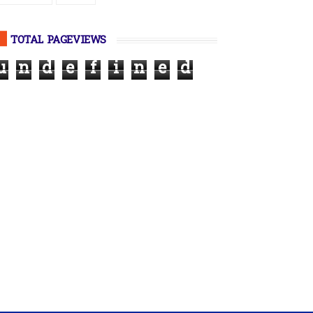
TOTAL PAGEVIEWS
u
n
d
e
f
i
n
e
d