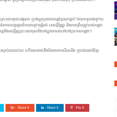
ំព្រះករុណាផ្ទាល់ ខ្ញុំសូមស្វាគមន៍ព្រះតេជគុណ (លោកឪស៊ុច) គ្រប់ពេលវេលា។
ថេរានុថេរៈអង្គណា ឬបងប្អូនប្រជាពលរដ្ឋខ្មែរណាម្នាក់ ដែលទទួលរងនូវការ
្ចេញមតិការពារនូវយុត្តិធម៌ សេចក្តីថ្លៃថ្នូរ និងភាពត្រឹមត្រូវរបស់កម្ពុជា
ំ សូមនិមន្តនិងអញ្ជើញព្រះតេជគុណនិងបងប្អូនមករស់នៅនៅប្រទេសកម្ពុជា។
ងប្អូនគ្រប់ពេលវេលា ហើយធានាថានឹងមិនមានការរើសអើង ឬចាប់ជនជាតិខ្មែរ
Share it
Share it
Pin it