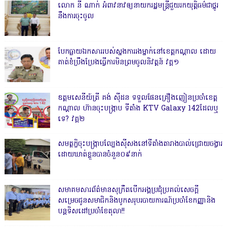
លោក នី ណាក់ អំពាវនាវឲ្យនាយករដ្ឋមន្ត្រីជួយរកយុត្តិធម៌ជាថ្នូរ
នឹងការចុះចូល
បែកធ្លាយឯកសាររបស់ស្នងការរងម្នាក់នៅខេត្តកណ្ដាល ដោយ
គាត់ខំប្រឹងប្រែងធ្វើការមិនព្រមចូលនិវត្តន៍ វគ្គ១
ឧត្តមសេនីយ៍ត្រី គង់ ស៊ីដន ទទួលផែនគ្រឿងញៀនប្រចាំខេត្ត
កណ្តាល ហ៊ានចុះបង្ក្រាប ទីតាំង KTV Galaxy 142ដែលឬ
ទេ? វគ្គ២
សមត្ថកិ្ចចុះបង្ក្រាបល្បែងស៊ីសងនៅទីតាំងតារាងបាល់ជ្រោយចង្វារ
ដោយឃាត់ខ្លួនបានចំនួន០៩នាក់
សមាគមសារព័ត៌មានសុក្រឹតបើកអង្គប្រជុំប្រគល់សេចក្តី
សម្រេចជូនសមាជិកនិងបូកសរុបរបាយការណ៍ប្រចាំខែកញ្ញានិង
បន្តទិសដៅប្រចាំខែតុលា!!