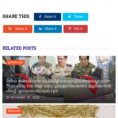
SHARE THIS
Share it
Tweet
Share it
Share it
Pin it
RELATED POSTS
ជ្រុងមួយសង្គម
អីយ៉ាស់ សាងសង់រំលោភ លើដីចំណីផ្លូវសាធារណៈស្ថិតនៅតាមបណ្ដោយមហា
វិថីព្រះមុនីវង្ស កែង និងផ្លូវ ៣៣៤ ក្នុងសង្កាត់បឹងកេងកង១ ខណ្ឌបឹងកេងកង
តើមន្ត្រី រដ្ឋបាលបាត់ទៅណាអស់ វគ្គ១
November 29, 2025
ព័ត៌មានជាតិ