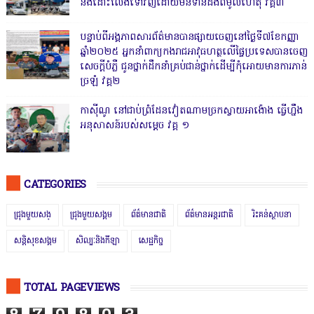
និងដោះលែងទៅវិញដោយមិនទាន់ដឹងពីមូលហេតុ វគ្គ៣
បន្ទាប់ពីអង្គភាពសារព័ត៌មានបានផ្សាយចេញនៅថ្ងៃទី៧ខែកញ្ញា
ឆ្នាំ២០២៥ អ្នកនាំពាក្យកងរាជអាវុធហត្ថលើផ្ទៃប្រទេសបានចេញ
សេចក្តីបំភ្លឺ ជូនថ្នាក់ដឹកនាំគ្រប់ជាន់ថ្នាក់ដើម្បីកុំអោយមានការភាន់
ច្រឡំ វគ្គ២
កាសុីណូ នៅជាប់ព្រំដែនវៀតណាមច្រកស្វាយអាង៉ោង ធ្វើហ្នឹង
អនុសាសន៍របស់សម្ដេច វគ្គ ១
CATEGORIES
ជ្រុងមួយសង្
ជ្រុងមួយសង្គម
ព័ត៌មានជាតិ
ព័ត៌មានអន្តរជាតិ
រិះគន់ស្ថាបនា
សន្តិសុខសង្គម
សិល្បៈនិងកីឡា
សេដ្ឋកិច្ច
TOTAL PAGEVIEWS