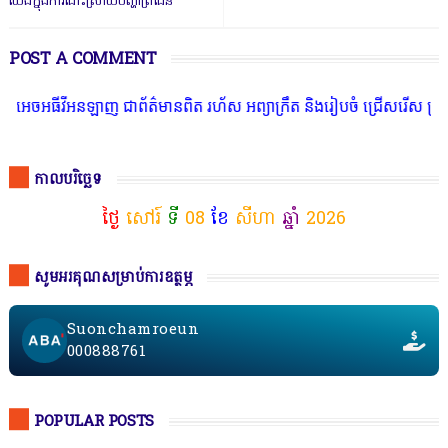
យើងក្នុងការដោះស្រាយបញ្ហាព្រំដែន
POST A COMMENT
អធីវីអនឡាញ ជាព័ត៌មានពិត រហ័ស អព្យាក្រឹត និងរៀបចំ ជ្រើសរើស ក្រុមការ
កាលបរិច្ឆេទ
ថ្ងៃ
សៅរ៍
ទី
08
ខែ
សីហា
ឆ្នាំ
2026
សូមអរគុណសម្រាប់ការឧត្ថម្ភ
Suonchamroeun
000888761
POPULAR POSTS