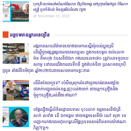
បុកគ្រិះសាងសង់សំណង់រំលោភ ដីច្រាំងទន្លេ នៅក្រុងសំពៅពូន ចំណែក
មន្ត្រី ប្រចាំតំបន់ មិនគួរមើលរំលង វគ្គ២
November 19, 2025
អត្ថបទមានអ្នកអានច្រើន
អង្គភាពសារេព័ត៌មានយោងតាមការស្នើសុំរបស់ប្អូនស្រី
ដើម្បីជួយផ្សព្វផ្សាយរកជនសប្បុរស ក្នុងការឧបត្ថម ដល់លោក
ម៉ន គឹមហុង វរសេនីយ៍ឯក កងពលលេខ៧០ ត្រូវបានទទួលបេ
សកម្ម ទៅឈរជើងការពារទឹកដី ក្នុងតំបន់ទី៣ ប្រាសាទតាក្របី
ថ្មដូន តាំងពីខែមិថុនា ឆ្នាំ២០២៥ដោយសារមានការខ្វះខាត
តើពិតដែលឬទេ? ប៉េអឹមស្រុកសំពៅលូនឃាត់ជនសង្ស័យ
៧នាក់បញ្ជូនដល់ខេត្ត,ជ្រុះបាត់២នាក់ រថយន្ត១គ្រឿងនិង
ម៉ូតូ១គ្រឿង,អត់ដឹងទៅណា?
បង្វែររឿងធ្វើលិខិតថ្កោលទោស ចុះលោក ឧត្តមសេនីយ៍ត្រី
សាក់ សារាំង តើ ឯកឧត្តម នាយឧត្តមសេនីយ៍ សៅ សុខា មេ
បញ្ជាការកងរាជអាវុធហត្ថលើផ្ទៃប្រទេសចាត់វិធានការយ៉ាងណា
វិញ?វគ្គ១