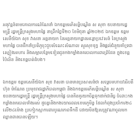
អនុវត្តន៍តាមគោលការណ៍ណែនាំ ឯកឧត្តមអភិសន្តិបណ្ឌិត ស សុខា ឧបនាយករដ្ឋ
មន្ត្រី រដ្ឋមន្ត្រីក្រសួងមហាផ្ទៃ នាព្រឹកថ្ងៃទី២០ ខែមិថុនា ឆ្នាំ២០២៥ ឯកឧត្តម ឧត្តម
សេនីយ៍ឯក សុខ វាសនា អគ្គនាយក នៃអគ្គនាយកដ្ឋានអន្តោប្រវេសន៍ នៃក្រសួង
មហាផ្ទៃ បានដឹកនាំប្រតិភូចុះជួបសំណេះសំណាល សួរសុខទុក្ខ និងផ្ដល់ជំនួយគាំទ្រជា
ស្បៀងអាហារ និងសម្ភារបន្ថែមទៀតជូនកងកម្លាំងនគរបាលការពារព្រំដែន ក្នុងខេត្ត
ប៉ៃលិន និងខេត្តបាត់ដំបង។
ឯកឧត្តម ឧត្តមសេនីយ៍ឯក សុខ វាសនា បានមានប្រសាសន៍ថា សម្ដេចមហាបវរធិបតី
ហ៊ុន ម៉ាណែត ប្រមុខរាជរដ្ឋាភិបាលកម្ពុជា និងឯកឧត្តមអភិសន្តិបណ្ឌិត ស សុខា
ឧបនាយករដ្ឋមន្ត្រី រដ្ឋមន្ត្រីក្រសួងមហាផ្ទៃ បានគិតគូរយកចិត្តទុកដាក់ជានិច្ច ចំពោះកង
កម្លាំងនគរបាលទាំងអស់ ដូចគ្នានិងកងយោធពលខេមរភូមិន្ទ ដែលកំពុងប្រចាំការ២៤
លើ២៤ម៉ោង ប្រកៀកស្មាការពារបូរណភាពទឹកដី ដោយមិនឱ្យសត្រូវណាចូលមក
ឈ្លានពានបានឡើយ។