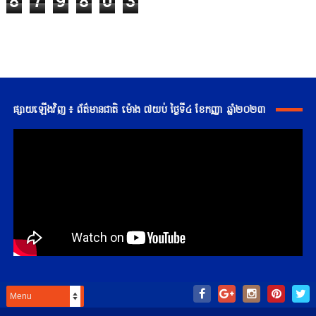
8
7
9
8
0
3
ផ្សាយឡើងវិញ ៖ ព័ត៌មានជាតិ ម៉ោង ៧យប់ ថ្ងៃទី៤ ខែកញ្ញា ឆ្នាំ២០២៣