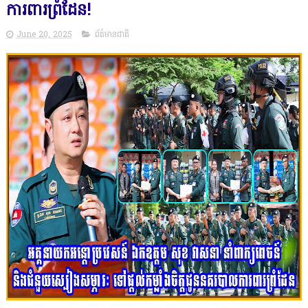
ការពារព្រំដែន!
June 20, 2025
ព័ត៌មានជាតិ