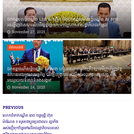
ឯកឧត្តមសន្តិបណ្ឌិត នេត សាវឿន និងឯកឧត្តមអភិសន្តិបណ្ឌិត ស សុខា
អញ្ជើញជាសហអធិបតីផ្សព្វផ្សាយបទបញ្ជារបស់រាជរដ្ឋាភិបាលកម្ពុជា
November 27, 2025
ព័ត៌មានជាតិ
ឯកឧត្តមអភិសន្តិបណ្ឌិត ស សុខា កៀរគរធនាគារនិងគ្រឹះស្ថានមីក្រូហិរញ្ញវត្ថុ
សហការជាមួយសមត្ថកិច្ច ដើម្បីបង្ក្រាបបទល្មើសឆបោកតាមទូរសព្ទ និង
មធ្យោបាយទំនាក់ទំនងសង្គម!
November 24, 2025
PREVIOUS
លោកជំទាវបណ្ឌិត ពេជ ចន្ទមុន្នី ហ៊ុន
ម៉ាណែត ៖ សូមបងប្អូនប្រជាពល រដ្ឋទាំង
អស់ជឿទុកចិត្តទៅលើរាជរដ្ឋាភិបាលរបស់