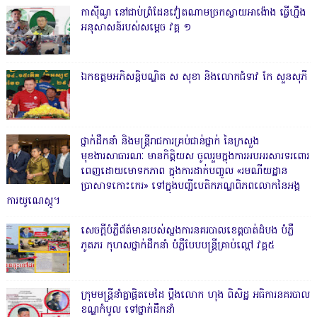
កាសុីណូ នៅជាប់ព្រំដែនវៀតណាមច្រកស្វាយអាង៉ោង ធ្វើហ្នឹង
អនុសាសន៍របស់សម្ដេច វគ្គ ១
ឯកឧត្តមអភិសន្តិបណ្ឌិត ស សុខា និងលោកជំទាវ កែ សួនសុភី
ថ្នាក់ដឹកនាំ និងមន្ត្រីរាជការគ្រប់ជាន់ថ្នាក់ នៃក្រសួង
មុខងារសាធារណៈ មានកិត្តិយស ចូលរួមក្នុងការអបអរសារទរពោរ
ពេញដោយមោទកភាព ក្នុងការដាក់បញ្ចូល «រមណីយដ្ឋាន
ប្រាសាទកោះកេរ» ទៅក្នុងបញ្ជីបេតិកភណ្ឌពិភពលោកនៃអង្គ
ការយូណេស្កូ។
សេចក្តីបំភ្លឺព័ត៌មានរបស់ស្នងការនគរបាលខេត្តបាត់ដំបង បំភ្លឺ
ភូតភរ កុហសថ្នាក់ដឹកនាំ បំភ្លឺបែបបន្ត្រីគ្រាប់ល្ពៅ វគ្គ៥
ក្រុមមន្ត្រីនាំគ្នាផ្ដិតមេដៃ ប្ដឹងលោក ហុង ពិសិដ្ឋ អធិការនគរបាល
ខណ្ឌកំបូល ទៅថ្នាក់ដឹកនាំ