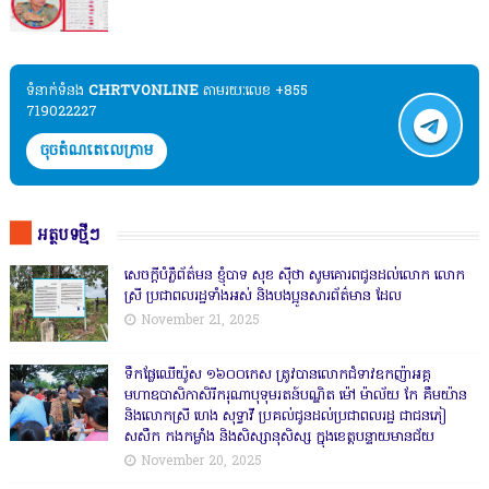
ទំនាក់ទំនង​​
CHRTVONLINE
តាមរយៈលេខ +855
719022227
ចុចតំណតេលេក្រាម
អត្ថបទថ្មីៗ
សេចក្តីបំភ្លឺព័ត៌មន ខ្ញុំបាទ សុខ សុីថា សូមគោរពជូនដល់លោក លោក
ស្រី ប្រជាពលរដ្ឋទាំងអស់ និងបងប្អូនសារព័ត៌មាន ដែល
November 21, 2025
ទឹកផ្លែឈើយ៉ូស ១៦០០កេស ត្រូវបានលោកជំទាវឧកញ៉ាអគ្គ
មហាឧបាសិកាសិរីករុណាបុទុមរតន៍បណ្ឌិត ម៉ៅ ម៉ាល័យ កែ គឹមយ៉ាន
និងលោកស្រី ហេង សុទ្ធាវី ប្រគល់ជូនដល់ប្រជាពលរដ្ឋ ជាជនភៀ
សសឹក កងកម្លាំង និងសិស្សានុសិស្ស ក្នុងខេត្តបន្ទាយមានជ័យ
November 20, 2025