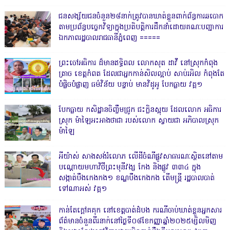
ជនសង្ស័យជនចំនួន២៨នាក់ត្រូវបានឃាត់ខ្លួនពាក់ព័ន្ធការឆបោក
តាមប្រព័ន្ធបច្ចេកវិទ្យាក្នុងប្រតិបត្តិការដឹកនាំដោយគណៈបញ្ជាការ
ឯកភាពរដ្ឋបាលរាជធានីភ្នំពេញ ‎=====
ព្រះចៅអធិការ ដ៏មានឥទ្ធិពល លោកសុត ដាវី នៅស្រុកកំពុង
ត្រាច ខេត្តកំពត ដែលជាអ្នកកាន់សិលល្អាប់ សាប់រអិល កំពុងតែ
បំផ្លិចបំផ្លាញ ធម៌វិន័យ បន្ទាប់ មានវិដូអូ បែកធ្លាយ វគ្គ១
បែកធ្លាយ កសិដ្ឋានចិញ្ចឹមជ្រូក ជះក្លិនស្អុយ ដែលលោក អធិការ
ស្រុក ម៉ាឡៃអះអាងថាជា របស់លោក ស្វាយជា អភិបាលស្រុក
ម៉ាឡៃ
អីយ៉ាស់ សាងសង់រំលោភ លើដីចំណីផ្លូវសាធារណៈស្ថិតនៅតាម
បណ្ដោយមហាវិថីព្រះមុនីវង្ស កែង និងផ្លូវ ៣៣៤ ក្នុង
សង្កាត់បឹងកេងកង១ ខណ្ឌបឹងកេងកង តើមន្ត្រី រដ្ឋបាលបាត់
ទៅណាអស់ វគ្គ១
កាន់តែក្តៅគគុក នៅខេត្តបាត់ដំបង ករណីចាប់ឃាត់ខ្លួនអ្នកសារ
ព័ត៌មានចំនួនពីរនាក់នៅថ្ងៃទី០៨ខែកញ្ញាឆ្នាំ២០២៥ម្សិលមិញ