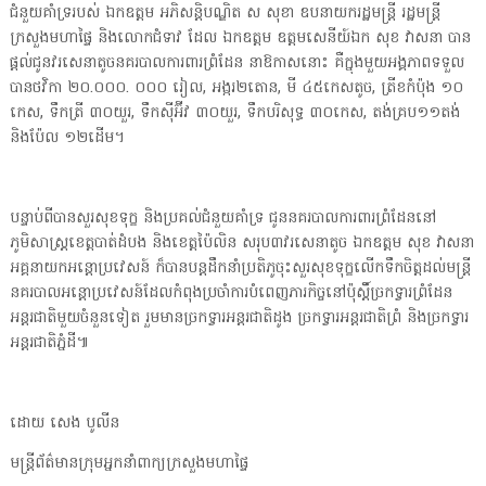
ជំនួយគាំទ្ររបស់ ឯកឧត្តម អភិសន្តិបណ្ឌិត ស សុខា ឧបនាយករដ្ឋមន្ត្រី រដ្ឋមន្ត្រី
ក្រសួងមហាផ្ទៃ និងលោកជំទាវ ដែល ឯកឧត្តម ឧត្តមសេនីយ៍ឯក សុខ វាសនា បាន
ផ្តល់ជូនវរសេនាតូចនគរបាលការពារព្រំដែន នាឱកាសនោះ គឺក្នុងមួយអង្គភាពទទួល
បានថវិកា ២០.០០០. ០០០ រៀល, អង្ករ២តោន, មី ៤៥កេសតូច, ត្រីខកំប៉ុង ១០
កេស, ទឹកត្រី ៣០យួរ, ទឹកស៊ីអ៊ីវ ៣០យួរ, ទឹកបរិសុទ្ធ ៣០កេស, តង់គ្រប១១តង់
និងប៉ែល ១២ដើម។
បន្ទាប់ពីបានសួរសុខទុក្ខ និងប្រគល់ជំនួយគាំទ្រ ជូននគរបាលការពារព្រំដែននៅ
ភូមិសាស្ត្រខេត្តបាត់ដំបង និងខេត្តប៉ៃលិន សរុប៣វរសេនាតូច ឯកឧត្តម សុខ វាសនា
អគ្គនាយកអន្តោប្រវេសន៍ ក៏បានបន្តដឹកនាំប្រតិភូចុះសួរសុខទុក្ខលើកទឹកចិត្តដល់មន្ត្រី
នគរបាលអន្តោប្រវេសន៍ដែលកំពុងប្រចាំការបំពេញភារកិច្ចនៅប៉ុស្តិ៍ច្រកទ្វារព្រំដែន
អន្តរជាតិមួយចំនួនទៀត រួមមានច្រកទ្វារអន្តរជាតិដូង ច្រកទ្វារអន្តរជាតិព្រំ និងច្រកទ្វារ
អន្តរជាតិភ្នំដី៕
ដោយ សេង បូលីន
មន្ត្រីព័ត៌មានក្រុមអ្នកនាំពាក្យក្រសួងមហាផ្ទៃ