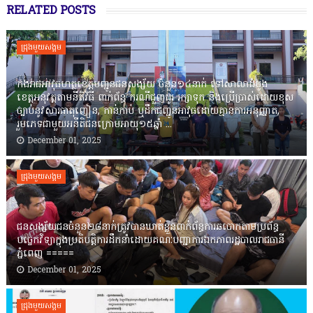
RELATED POSTS
ជ្រុងមួយសង្គម
កងរាជឣាវុធហត្ថខេត្តបញ្ជូនជនសង្ស័យ ចំនួន១៤នាក់ ទៅសាលាដំបូង
ខេត្តឣនុវត្តតាមនីតិវិធី ពាក់ព័ន្ធ ករណីជួញដូរ រក្សាទុក និងប្រើប្រាស់ដោយខុស
ច្បាប់នូវសារធាតុញៀន, កាន់កាប់ ឬដឹកជញ្ជូនអាវុធដោយគ្មានការអនុញ្ញាត,
រួមភេទជាមួយអនីតិជនក្រោមអាយុ១៥ឆ្នាំ ...
December 01, 2025
ជ្រុងមួយសង្គម
ជនសង្ស័យជនចំនួន២៨នាក់ត្រូវបានឃាត់ខ្លួនពាក់ព័ន្ធការឆបោកតាមប្រព័ន្ធ
បច្ចេកវិទ្យាក្នុងប្រតិបត្តិការដឹកនាំដោយគណៈបញ្ជាការឯកភាពរដ្ឋបាលរាជធានី
ភ្នំពេញ ‎=====
December 01, 2025
ជ្រុងមួយសង្គម