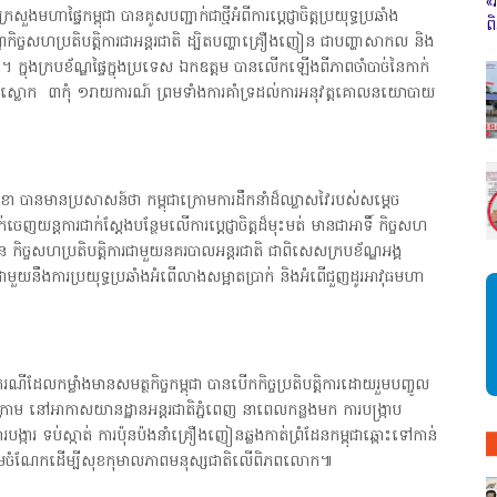
«
មហាផ្ទៃកម្ពុជា បានគូសបញ្ជាក់ជាថ្មីអំពីការប្ដេជ្ញាចិត្តប្រយុទ្ធប្រឆាំង
ព
្ឌកិច្ចសហប្រតិបត្តិការជាអន្តរជាតិ ដ្បិតបញ្ហាគ្រឿងញៀន ជាបញ្ហាសាកល និង
្នុងក្របខ័ណ្ឌផ្ទៃក្នុងប្រទេស ឯកឧត្តម បានលើកឡើងពីភាពចាំបាច់នៃកាក់
ពាក្យស្លោក ៣កុំ ១រាយការណ៍ ព្រមទាំងការគាំទ្រដល់ការអនុវត្តគោលនយោបាយ
 សុខា បានមានប្រសាសន៍ថា កម្ពុជាក្រោមការដឹកនាំដ៏ឈ្លាសវៃរបស់សម្ដេច
ចេញយន្តការជាក់ស្ដែងបន្ថែមលើការប្ដេជ្ញាចិត្តដ៏មុះមត់ មានជាអាទិ៍ កិច្ចសហ
ាន កិច្ចសហប្រតិបត្តិការជាមួយនគរបាលអន្តរជាតិ ជាពិសេសក្របខ័ណ្ឌអង្គ
មួយនឹងការប្រយុទ្ធប្រឆាំងអំពើលាងសម្អាតប្រាក់ និងអំពើជួញដូរអាវុធមហា
លកម្លាំងមានសមត្ថកិច្ចកម្ពុជា បានបើកកិច្ចប្រតិបត្តិការដោយរួមបញ្ចូល
្រាម នៅអាកាសយានដ្ឋានអន្តរជាតិភ្នំពេញ នាពេលកន្លងមក ការបង្ក្រាប
ការបង្ការ ទប់ស្កាត់ ការប៉ុនប៉ងនាំគ្រឿងញៀនឆ្លងកាត់ព្រំដែនកម្ពុជាឆ្ពោះទៅកាន់
ការរួមចំណែកដើម្បីសុខកុមាលភាពមនុស្សជាតិលើពិភពលោក៕