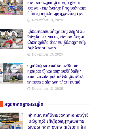
យក្ស តាមបណ្តោយផ្លូវ<ឧកញ៉ា ទ្រីហេង
.២០១១> ខណ្ឌសែនសុខ ដឹកចូលយ៉ាងពេញ
ទំហឹង សូមមន្ត្រីជំនាញចុះត្រួតពិនិត្យ វគ្គ១
November 13, 2025
ឃ្លាំងស្តុកសាច់បង្កក់ខា្នតយក្ស នៅផ្លូវ៤៧៤
កែងផ្លូវលេខ ១២៣ ខណ្ឌចំការមន ដឹកចូល
យ៉ាងពេញទំហឹង ចំណែកមន្ត្រីជំនាញពាក់ព័ន្ធ
កំពុងតែដេកលុងលក់
November 13, 2025
បន្ទាប់ពីអង្គភាពសារព័ត៌មានយើង បាន
ផ្សព្វផ្សាយ រឿងបោះបង្គោលលើដីចំណីផ្លូវ
សាធារណៈនៅសង្គាត់បាក់ខែង ផ្លូវជាតិ៦A
នៅពេលនេះរុះរើជាស្ថាពរហើយ វគ្គបញ្ចប់
November 13, 2025
អត្ថបទមានអ្នកអានច្រើន
អង្គភាពសារេព័ត៌មានយោងតាមការស្នើសុំ
របស់ប្អូនស្រី ដើម្បីជួយផ្សព្វផ្សាយរកជន
សប្បុរស ក្នុងការឧបត្ថម ដល់លោក ម៉ន