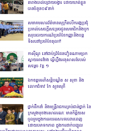
តារាងបាល់ជ្រោយចង្វារ ដោយឃាត់ខ្លួន
បានចំនួន០៩នាក់
សមាគមសារព័ត៌មានសុក្រឹតបើកអង្គប្រជុំ
ប្រគល់សេចក្តីសម្រេចជូនសមាជិកនិងបូក
សរុបរបាយការណ៍ប្រចាំខែកញ្ញានិងបន្ត
ទិសដៅប្រចាំខែតុលា!!
កាសុីណូ នៅជាប់ព្រំដែនវៀតណាមច្រក
ស្វាយអាង៉ោង ធ្វើហ្នឹងអនុសាសន៍របស់
សម្ដេច វគ្គ ១
ឯកឧត្តមអភិសន្តិបណ្ឌិត ស សុខា និង
លោកជំទាវ កែ សួនសុភី
ថ្នាក់ដឹកនាំ និងមន្ត្រីរាជការគ្រប់ជាន់ថ្នាក់ នៃ
ក្រសួងមុខងារសាធារណៈ មានកិត្តិយស
ចូលរួមក្នុងការអបអរសារទរពោរពេញ
ដោយមោទកភាព ក្នុងការដាក់បញ្ចូល