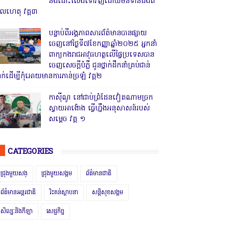
និងដោះលែងទៅវិញដោយមិនទាន់ដឹងពី
ូលហេតុ វគ្គ៣
បន្ទាប់ពីអង្គភាពសារព័ត៌មានបានផ្សាយ
ចេញនៅថ្ងៃទី៧ខែកញ្ញាឆ្នាំ២០២៥ អ្នកនាំ
ពាក្យកងរាជអាវុធហត្ថលើផ្ទៃប្រទេសបាន
ចេញសេចក្តីបំភ្លឺ ជូនថ្នាក់ដឹកនាំគ្រប់ជាន់
្នាក់ដើម្បីកុំអោយមានការភាន់ច្រឡំ វគ្គ២
កាសុីណូ នៅជាប់ព្រំដែនវៀតណាមច្រក
ស្វាយអាង៉ោង ធ្វើហ្នឹងអនុសាសន៍របស់
សម្ដេច វគ្គ ១
CATEGORIES
ជ្រុងមួយសង្
ជ្រុងមួយសង្គម
ព័ត៌មានជាតិ
ព័ត៌មានអន្តរជាតិ
រិះគន់ស្ថាបនា
សន្តិសុខសង្គម
សិល្បៈនិងកីឡា
សេដ្ឋកិច្ច