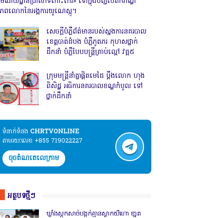
រមណីយដ្ឋានប្រាសាទកោះកេរ» ទៅក្នុងបញ្ជីបេតិកភណ្ឌ
ិភពលោកនៃអង្គការយូណេស្កូ។
សេចក្តីបំភ្លឺព័ត៌មានរបស់ស្នងការនគរបាល
ខេត្តបាត់ដំបង បំភ្លឺភូតភរ កុហសថ្នាក់
ដឹកនាំ បំភ្លឺបែបបន្ត្រីគ្រាប់ល្ពៅ វគ្គ៥
ក្រុមមន្ត្រីនាំគ្នាផ្ដិតមេដៃ ប្ដឹងលោក ហុង
ពិសិដ្ឋ អធិការនគរបាលខណ្ឌកំបូល ទៅ
ថ្នាក់ដឹកនាំ
ទំនាក់ទំនង​​
CHRTVONLINE
តាមរយៈលេខ +855 719022227
ចុចតំណតេលេក្រាម
អត្ថបទថ្មីៗ
ឃ្លាំងស្តុកសាច់បង្កក់គ្មានស្លាកយីហោ ខា្នត