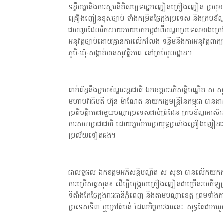
ទន្ទឹមគ្នានិងការស្ដារនីតិសម្បទាអ្នកញៀនគ្រឿងញៀន ប្រមុខក្រសួង
គ្រឿងញៀនខុសច្បាប់ ទាំងកម្រិតផ្ទៃក្នុងប្រទេស និងក្របខ័ណ
ជាបញ្ហាដែលរីកសាយភាយមកកម្ពុជាពីបណ្ដាប្រទេសខាងក្រៅ។ ក
អនុវត្តច្បាប់ដោយគ្មានការលើកលែង ទន្ទឹមនឹងការអនុវត្ត
ភូមិ-ឃុំ-សង្កាត់មានសុវត្ថិភាព នៅគ្រប់មូលដ្ឋាន។
ពាក់ព័ន្ធនឹងក្របខ័ណ្ឌអន្តរជាតិ ឯកឧត្តមអភិសន្តិបណ្ឌិត ស
មហាបវរធិបតី ហ៊ុន ម៉ាណែត នាយករដ្ឋមន្ត្រីនៃកម្ពុជា បានដាក់
ប្រតិបត្តិការជាមួយបណ្ដាប្រទេសជាប់ព្រំដែន ក្របខ័ណ្ឌអាស៊
ការសហប្រជាជាតិ ដោយភ្ជាប់ការប្រយុទ្ធប្រឆាំងគ្រឿងញៀនជា
ប្រល័យទៀតផង។
ជាលទ្ធផល ឯកឧត្តមអភិសន្តិបណ្ឌិត ស សុខា បានលើកយកករណីដែ
ការប្រើសត្វសុនខ ដើម្បីបង្ក្រាបគ្រឿងញៀនជាច្រើនរយគីឡូក
ទីតាំងកែច្នៃក្នុងរាជធានីភ្នំពេញ និងតាមបណ្ដាខេត្ត ព្រមទាំង
ប្រទេសទី៣ ឬក្រៅតំបន់ ដែលកិច្ចការងារនេះ សុទ្ធតែជា