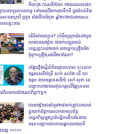
គឹមហុង វរសេនីយ៍ឯក កងពលលេខ៧០
្រូវបានទទួលបេសកម្ម ទៅឈរជើងការពារទឹកដី ក្នុងតំបន់ទី៣
្រាសាទតាក្របី ថ្មដូន តាំងពីខែមិថុនា ឆ្នាំ២០២៥ដោយសារ
ានការខ្វះខាត
តើពិតដែលឬទេ? ប៉េអឹមស្រុកសំពៅលូន
ឃាត់ជនសង្ស័យ ៧នាក់បញ្ជូនដល់
ខេត្ត,ជ្រុះបាត់២នាក់ រថយន្ត១គ្រឿងនិង
ម៉ូតូ១គ្រឿង,អត់ដឹងទៅណា?
បង្វែររឿងធ្វើលិខិតថ្កោលទោស ចុះលោក
ឧត្តមសេនីយ៍ត្រី សាក់ សារាំង តើ ឯក
ឧត្តម នាយឧត្តមសេនីយ៍ សៅ សុខា មេ
បញ្ជាការកងរាជអាវុធហត្ថលើផ្ទៃប្រទេស
ាត់វិធានការយ៉ាងណាវិញ?វគ្គ១
ជនសង្ស័យជនចំនួន២៨នាក់ត្រូវបានឃាត់
ខ្លួនពាក់ព័ន្ធការឆបោកតាមប្រព័ន្ធ
បច្ចេកវិទ្យាក្នុងប្រតិបត្តិការដឹកនាំដោយ
គណៈបញ្ជាការឯកភាពរដ្ឋបាលរាជធានី
្នំពេញ ‎=====