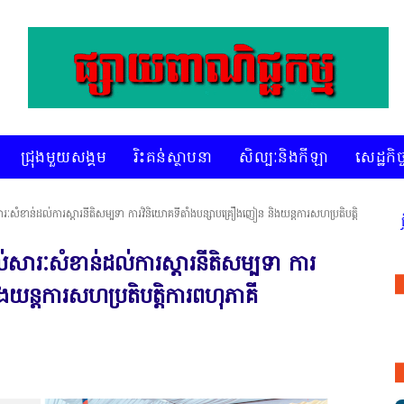
ជ្រុងមួយសង្គម
រិះគន់ស្ថាបនា
សិល្បៈនិងកីឡា
សេដ្ឋកិច្
ារៈសំខាន់ដល់ការស្ដារនីតិសម្បទា ការវិនិយោគទីតាំងបន្សាបគ្រឿងញៀន និងយន្តការសហប្រតិបត្តិ
ីអេចអធីវីអនឡាញ ជាព័ត៌មានពិត រហ័ស អព្យាក្រឹត និងរៀបចំ ជ្រើសរើស ក្រុ
ល់សារៈសំខាន់ដល់ការស្ដារនីតិសម្បទា ការ
យន្តការសហប្រតិបត្តិការពហុភាគី