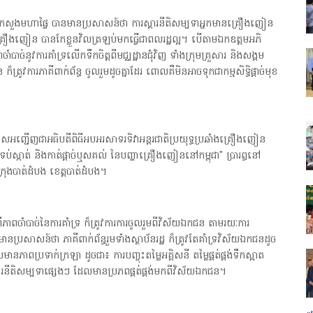
ត្រីក្រសួងមហាផ្ទៃ បានមានប្រសាសន៍ថា ការស្តារនីតិសម្បទាអ្នកមានគ្រឿងញៀន
ឿងញៀន បានកែខ្លួនវិលត្រឡប់មកធ្វើជាពលរដ្ឋល្អ។ បើតាមឯកឧត្តមអភិ
ំបាច់នូវការគាំទ្រលើកទឹកចិត្តពីមជ្ឈដ្ឋានជុំវិញ ទាំងក្រុមគ្រួសារ និងសង្គម
ត្រូវការភាគីពាក់ព័ន្ធ ចូលរួមដូចគ្នាដែរ ពោលគឺមិនអាចទុកជាកម្មសិទ្ធិផ្ដាច់មុខ
កាសអញ្ជើញជាអធិបតីពិធីអបអរសាទរទិវាអន្តរជាតិប្រយុទ្ធប្រឆាំងគ្រឿងញៀន
រ ទប់ស្កាត់ និងកាត់ផ្ដាច់ឬសគល់ នៃបញ្ហាគ្រឿងញៀននៅកម្ពុជា" ប្រារព្ធនៅ
ក្រុងបាត់ដំបង ខេត្តបាត់ដំបង។
ភាពចាំបាច់នៃការគាំទ្រ ក៏ត្រូវការការចូលរួមពីវិស័យឯកជន តាមរយៈការ
្រសាសន៍ថា ភាគីពាក់ព័ន្ធរួមទាំងស្ថាប័នរដ្ឋ ក៏ត្រូវតែគាំទ្រវិស័យឯកជនដូច
ពប្រទាក់ក្រឡា ដូចជា៖ ការបញ្ចុះតម្លៃអគ្គិសនី តម្លៃផ្គត់ផ្គង់ទឹកស្អាត
ារងារស្ដារនីតិសម្បទាផ្សេងៗ ដែលមានប្រភពផ្គត់ផ្គង់មកពីវិស័យឯកជន។