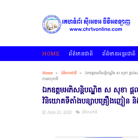
HOME
ព័ត៌មានជាតិ
ព័ត៌មានអន្តរជាតិ
Home
>
ព័ត៌មានជាតិ
>
ឯកឧត្តមអភិសន្តិបណ្ឌិត ស សុខា ផ្ដល់ស
* គេហទំព័រ ស៊
ការពហុភាគី
ឯកឧត្តមអភិសន្តិបណ្ឌិត ស សុខា ផ្ដ
វិនិយោគទីតាំងបន្សាបគ្រឿងញៀន និង
June 23, 2025
ព័ត៌មានជាតិ