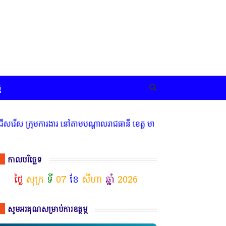
ច
មការងារ នៅតាមបណ្តាលរាជធានី ខេត្ត មានចំណាប់អារម្មណ៍ សូមទំនាក់ទំនងតា
កាលបរិច្ឆេទ
ថ្ងៃ
សុក្រ
ទី
07
ខែ
សីហា
ឆ្នាំ
2026
សូមអរគុណសម្រាប់ការឧត្ថម្ភ