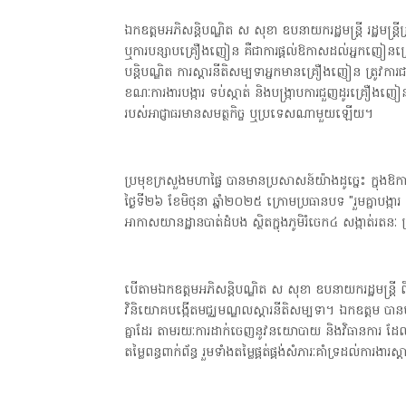
ឯកឧត្តមអភិសន្តិបណ្ឌិត ស សុខា ឧបនាយករដ្ឋមន្ត្រី រដ្ឋមន្
ឬការបន្សាបគ្រឿងញៀន គឺជាការផ្តល់ឱកាសដល់អ្នកញៀនគ្រ
បន្តិបណ្ឌិត ការស្ដារនីតិសម្បទាអ្នកមានគ្រឿងញៀន ត្រូវការជាចា
ខណៈការងារបង្ការ ទប់ស្កាត់ និងបង្ក្រាបការជួញដូរគ្រឿងញៀន ក៏
របស់អាជ្ញាធរមានសមត្ថកិច្ច ឬប្រទេសណាមួយឡើយ។
ប្រមុខក្រសួងមហាផ្ទៃ បានមានប្រសាសន៍យ៉ាងដូច្នេះ ក្នុងឱ
ថ្ងៃទី២៦ ខែមិថុនា ឆ្នាំ២០២៥ ក្រោមប្រធានបទ "រួមគ្នាបង្កា
អាកាសយានដ្ឋានបាត់ដំបង ស្ថិតក្នុងភូមិរំចេក៤ សង្កាត់រតនៈ 
បើតាមឯកឧត្តមអភិសន្តិបណ្ឌិត ស សុខា ឧបនាយករដ្ឋមន្ត្រី ពី
វិនិយោគបង្កើតមជ្ឈមណ្ឌលស្ដារនីតិសម្បទា។ ឯកឧត្តម បានមានប
គ្នាដែរ តាមរយៈការដាក់ចេញនូវនយោបាយ និងវិធានការ ដែលមានភា
តម្លៃពន្ធពាក់ព័ន្ធ រួមទាំងតម្លៃផ្គត់ផ្គង់សំភារៈគាំទ្រដល់ក