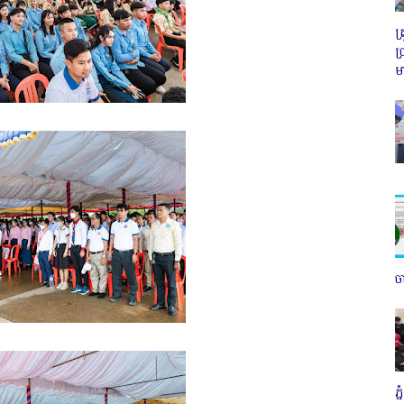
ត
ប
ម
ច
ភ