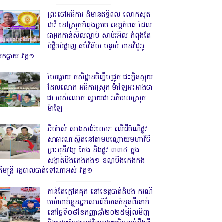
ព្រះចៅអធិការ ដ៏មានឥទ្ធិពល លោកសុត
ដាវី នៅស្រុកកំពុងត្រាច ខេត្តកំពត ដែល
ជាអ្នកកាន់សិលល្អាប់ សាប់រអិល កំពុងតែ
បំផ្លិចបំផ្លាញ ធម៌វិន័យ បន្ទាប់ មានវិដូអូ
ែកធ្លាយ វគ្គ១
បែកធ្លាយ កសិដ្ឋានចិញ្ចឹមជ្រូក ជះក្លិនស្អុយ
ដែលលោក អធិការស្រុក ម៉ាឡៃអះអាងថា
ជា របស់លោក ស្វាយជា អភិបាលស្រុក
ម៉ាឡៃ
អីយ៉ាស់ សាងសង់រំលោភ លើដីចំណីផ្លូវ
សាធារណៈស្ថិតនៅតាមបណ្ដោយមហាវិថី
ព្រះមុនីវង្ស កែង និងផ្លូវ ៣៣៤ ក្នុង
សង្កាត់បឹងកេងកង១ ខណ្ឌបឹងកេងកង
ើមន្ត្រី រដ្ឋបាលបាត់ទៅណាអស់ វគ្គ១
កាន់តែក្តៅគគុក នៅខេត្តបាត់ដំបង ករណី
ចាប់ឃាត់ខ្លួនអ្នកសារព័ត៌មានចំនួនពីរនាក់
នៅថ្ងៃទី០៨ខែកញ្ញាឆ្នាំ២០២៥ម្សិលមិញ