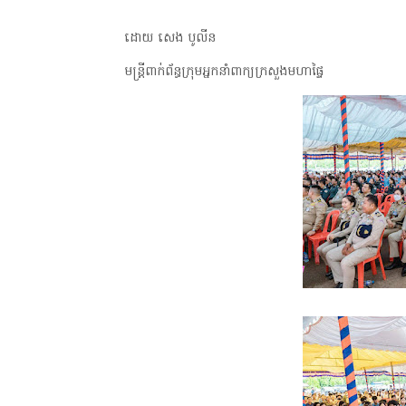
ដោយ សេង បូលីន
មន្ត្រីពាក់ព័ន្ធក្រុមអ្នកនាំពាក្យក្រសួងមហាផៃ្ទ