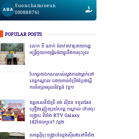
Suonchamroeun
000888761
POPULAR POSTS
លោក នី ណាក់ អំពាវនាវឲ្យនាយករដ្ឋ
មន្ត្រីជួយរកយុត្តិធម៌ជាថ្នូរនឹងការចុះចូល
បែកធ្លាយឯកសាររបស់ស្នងការរងម្នាក់នៅ
ខេត្តកណ្ដាល ដោយគាត់ខំប្រឹងប្រែងធ្វើ
ការមិនព្រមចូលនិវត្តន៍ វគ្គ១
ឧត្តមសេនីយ៍ត្រី គង់ ស៊ីដន ទទួលផែន
គ្រឿងញៀនប្រចាំខេត្ត កណ្តាល ហ៊ានចុះ
បង្ក្រាប ទីតាំង KTV Galaxy
142ដែលឬទេ? វគ្គ២
សមត្ថកិ្ចចុះបង្ក្រាបល្បែងស៊ីសងនៅទីតាំង