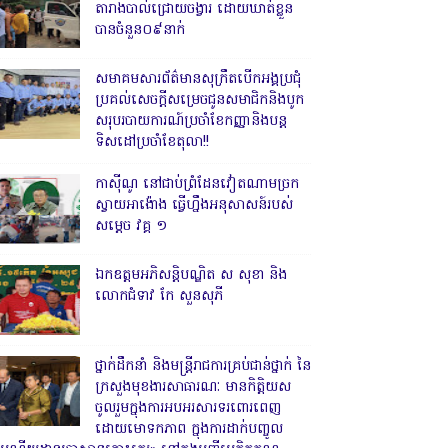
តារាងបាល់ជ្រោយចង្វារ ដោយឃាត់ខ្លួន
បានចំនួន០៩នាក់
សមាគមសារព័ត៌មានសុក្រឹតបើកអង្គប្រជុំ
ប្រគល់សេចក្តីសម្រេចជូនសមាជិកនិងបូក
សរុបរបាយការណ៍ប្រចាំខែកញ្ញានិងបន្ត
ទិសដៅប្រចាំខែតុលា!!
កាសុីណូ នៅជាប់ព្រំដែនវៀតណាមច្រក
ស្វាយអាង៉ោង ធ្វើហ្នឹងអនុសាសន៍របស់
សម្ដេច វគ្គ ១
ឯកឧត្តមអភិសន្តិបណ្ឌិត ស សុខា និង
លោកជំទាវ កែ សួនសុភី
ថ្នាក់ដឹកនាំ និងមន្ត្រីរាជការគ្រប់ជាន់ថ្នាក់ នៃ
ក្រសួងមុខងារសាធារណៈ មានកិត្តិយស
ចូលរួមក្នុងការអបអរសារទរពោរពេញ
ដោយមោទកភាព ក្នុងការដាក់បញ្ចូល