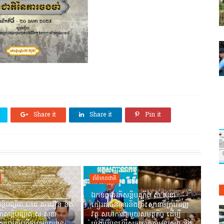
Share it
Share it
Pin it
ព័ត៌មានជាតិ
ឯកឧត្តមអភិសន្តិបណ្ឌិត ស សុខា
ន្តិបណ្ឌិត នេត សាវឿន និង
កៀរគរធនាគារនិងគ្រឹះស្ថានមីក្រូហិរញ្ញ
ិសន្តិបណ្ឌិត ស សុខា
វត្ថុ សហការជាមួយសមត្ថកិច្ច ដើម្បី