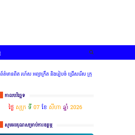
ច
 រហ័ស អព្យាក្រឹត និងរៀបចំ ជ្រើសរើស ក្រុមការងារ នៅតាមបណ្តាលរាជធានី 
កាលបរិច្ឆេទ
ថ្ងៃ
សុក្រ
ទី
07
ខែ
សីហា
ឆ្នាំ
2026
សូមអរគុណសម្រាប់ការឧត្ថម្ភ