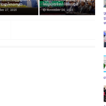
សហអធិបតីផ្សព្វផ្សាយបទ
បង្ក្រាបបទល្មើសឆបោកតាមទូរសព្ទ និង
ាជរដ្ឋាភិបាលកម្ពុជា
មធ្យោបាយទំនាក់ទំនងសង្គម!
er 27, 2025
November 24, 2025
ត
ប
ម
ច