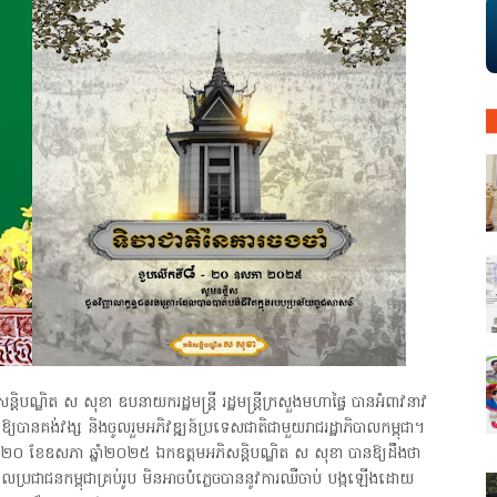
បណ្ឌិត ស សុខា ឧបនាយករដ្ឋមន្ដ្រី រដ្ឋមន្ដ្រីក្រសួងមហាផ្ទៃ បានអំពាវនាវ
ាព ឱ្យបានគង់វង្ស និងចូលរួមអភិវឌ្ឍន៍ប្រទេសជាតិជាមួយរាជរដ្ឋាភិបាលកម្ពុជា។
ី២០ ខែឧសភា ឆ្នាំ២០២៥ ឯកឧត្តមអភិសន្ដិបណ្ឌិត ស សុខា បានឱ្យដឹងថា
ែលប្រជាជនកម្ពុជាគ្រប់រូប មិនអាចបំភ្លេចបាននូវការឈឺចាប់ បង្កឡើងដោយ