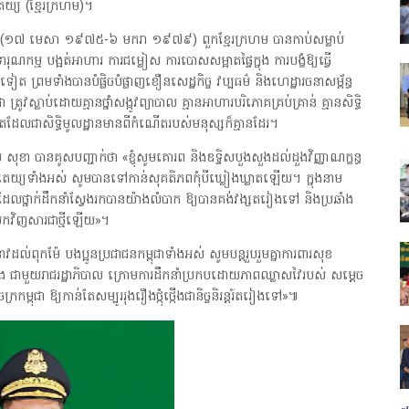
េយ្យ (ខ្មែរក្រហម)។
ថ្ងៃ (១៧ មេសា ១៩៧៥-៦ មករា ១៩៧៩) ពួកខ្មែរក្រហម បានកាប់សម្លាប់
ុណកម្ម បង្អត់អាហារ ការជម្លៀស ការបោសសម្អាតផ្ទៃក្នុង ការបង្ខំឱ្យធ្វើ
ត ព្រមទាំងបានបំផ្លិចបំផ្លាញខឿនសេដ្ឋកិច្ច វប្បធម៌ និងហេដ្ឋារចនាសម្ព័ន្ធ
ត្រូវស្លាប់ដោយគ្មានថ្នាំសង្កូវព្យាបាល គ្មានអាហារបរិភោគគ្រប់គ្រាន់ គ្មានសិទ្ធិ
ជីវិតដែលជាសិទ្ធិមូលដ្ឋានមានពីកំណើតរបស់មនុស្សក៏គ្មានដែរ។
ុខា បានគូសបញ្ជាក់ថា «ខ្ញុំសូមគោរព និងឧទ្ទិសបួងសួងដល់ដួងវិញ្ញាណក្ខន្ធ
ាធិបតេយ្យទាំងអស់ សូមបានទៅកាន់សុគតិភពកុំបីឃ្លៀងឃ្លាតឡើយ។ ក្នុងនាម
ាព ដែលថ្នាក់ដឹកនាំស្វែងរកបានយ៉ាងលំបាក ឱ្យបានគង់វង្សតរៀងទៅ និងប្រឆាំង
មកវិញសារជាថ្មីឡើយ»។
នាវដល់ពុកម៉ែ បងប្អូនប្រជាជនកម្ពុជាទាំងអស់ សូមបន្តរួបរួមគ្នាការពារសុខ
យើង ជាមួយរាជរដ្ឋាភិបាល ក្រោមការដឹកនាំប្រកបដោយភាពឈ្លាសវៃរបស់ សម្តេច
ម្ពុជា ឱ្យកាន់តែសម្បូររុងរឿងថ្កុំថ្កើងជានិច្ចនិរន្តរ៍តរៀងទៅ»៕