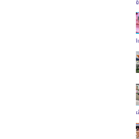
ភ
ប
ត