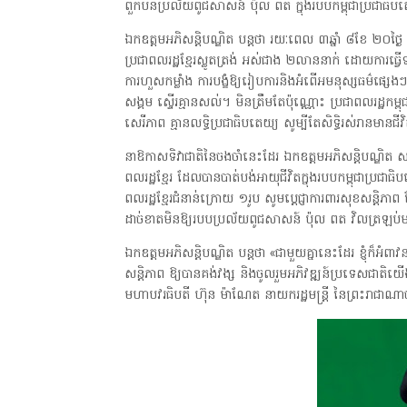
ពួកបនប្រល័យពូជសាសន៍ ប៉ុល ពត ក្នុងរបបកម្ពុជាប្រជាធិបត
ឯកឧត្តមអភិសន្ដិបណ្ឌិត បន្ដថា រយៈពេល ៣ឆ្នាំ ៨ខែ ២០
ប្រជាពលរដ្ឋខ្មែរស្លូតត្រង់ អស់ជាង ២លាននាក់ ដោយការធ្វើទារ
ការហួសកម្លាំង ការបង្ខំឱ្យរៀបការនិងអំពើអមនុស្សធម៌ផ្សេងៗទៀ
សង្គម ស្ទើរគ្មានសល់។ មិនត្រឹមតែប៉ុណ្ណោះ ប្រជាពលរដ្ឋកម្ពុជា 
សេរីភាព គ្មានលទ្ធិប្រជាធិបតេយ្យ សូម្បីតែសិទ្ធិរស់រានមាន
នាឱកាសទិវាជាតិនៃចងចាំនេះដែរ ឯកឧត្តមអភិសន្ដិបណ្ឌិត ស ស
ពលរដ្ឋខ្មែរ ដែលបានបាត់បង់អាយុជីវិតក្នុងរបបកម្ពុជាប្រជ
ពលរដ្ឋខ្មែរជំនាន់ក្រោយ ១រូប សូមប្តេជ្ញាការពារសុខសន្តិភ
ដាច់ខាតមិនឱ្យរបបប្រល័យពូជសាសន៍ ប៉ុល ពត វិលត្រឡប់
ឯកឧត្តមអភិសន្ដិបណ្ឌិត បន្ដថា «ជាមួយគ្នានេះដែរ ខ្ញុំក៏អំពាវ
សន្តិភាព ឱ្យបានគង់វង្ស និងចូលរួមអភិវឌ្ឍន៍ប្រទេសជាតិ
មហាបវរធិបតី ហ៊ុន ម៉ាណែត នាយករដ្ឋមន្ត្រី នៃព្រះរាជាណាចក្រក