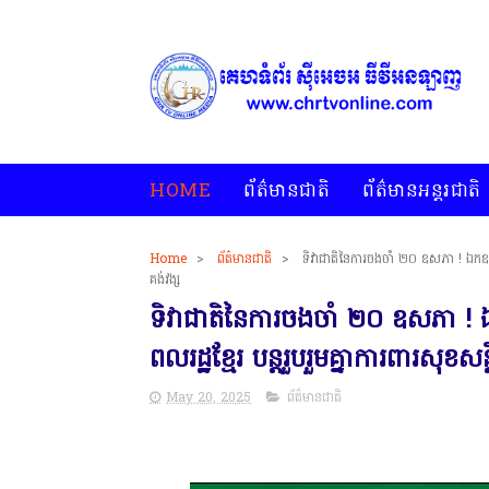
HOME
ព័ត៌មានជាតិ
ព័ត៌មានអន្តរជាតិ
Home
>
ព័ត៌មានជាតិ
>
ទិវាជាតិនៃការចងចាំ ២០ ឧសភា ! ឯកឧត្តម
គង់វង្ស
ទិវាជាតិនៃការចងចាំ ២០ ឧសភា ! ឯ
ពលរដ្ឋខ្មែរ បន្តរួបរួមគ្នាការពារសុខស
May 20, 2025
ព័ត៌មានជាតិ