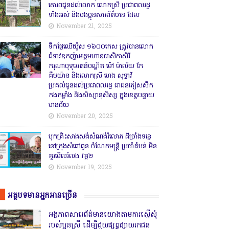
គោរពជូនដល់លោក លោកស្រី ប្រជាពលរដ្ឋ
ទាំងអស់ និងបងប្អូនសារព័ត៌មាន ដែល
November 21, 2025
ទឹកផ្លែឈើយ៉ូស ១៦០០កេស ត្រូវបានលោក
ជំទាវឧកញ៉ាអគ្គមហាឧបាសិកាសិរី
ករុណាបុទុមរតន៍បណ្ឌិត ម៉ៅ ម៉ាល័យ កែ
គឹមយ៉ាន និងលោកស្រី ហេង សុទ្ធាវី
ប្រគល់ជូនដល់ប្រជាពលរដ្ឋ ជាជនភៀសសឹក
កងកម្លាំង និងសិស្សានុសិស្ស ក្នុងខេត្តបន្ទាយ
មានជ័យ
November 20, 2025
បុកគ្រិះសាងសង់សំណង់រំលោភ ដីច្រាំងទន្លេ
នៅក្រុងសំពៅពូន ចំណែកមន្ត្រី ប្រចាំតំបន់ មិន
គួរមើលរំលង វគ្គ២
November 19, 2025
អត្ថបទមានអ្នកអានច្រើន
អង្គភាពសារេព័ត៌មានយោងតាមការស្នើសុំ
របស់ប្អូនស្រី ដើម្បីជួយផ្សព្វផ្សាយរកជន