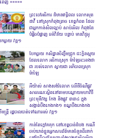
្នំពេញ ‎=====
ព្រះចៅអធិការ ដ៏មានឥទ្ធិពល លោកសុត
ដាវី នៅស្រុកកំពុងត្រាច ខេត្តកំពត ដែល
ជាអ្នកកាន់សិលល្អាប់ សាប់រអិល កំពុងតែ
បំផ្លិចបំផ្លាញ ធម៌វិន័យ បន្ទាប់ មានវិដូអូ
ែកធ្លាយ វគ្គ១
បែកធ្លាយ កសិដ្ឋានចិញ្ចឹមជ្រូក ជះក្លិនស្អុយ
ដែលលោក អធិការស្រុក ម៉ាឡៃអះអាងថា
ជា របស់លោក ស្វាយជា អភិបាលស្រុក
ម៉ាឡៃ
អីយ៉ាស់ សាងសង់រំលោភ លើដីចំណីផ្លូវ
សាធារណៈស្ថិតនៅតាមបណ្ដោយមហាវិថី
ព្រះមុនីវង្ស កែង និងផ្លូវ ៣៣៤ ក្នុង
សង្កាត់បឹងកេងកង១ ខណ្ឌបឹងកេងកង
ើមន្ត្រី រដ្ឋបាលបាត់ទៅណាអស់ វគ្គ១
កាន់តែក្តៅគគុក នៅខេត្តបាត់ដំបង ករណី
ចាប់ឃាត់ខ្លួនអ្នកសារព័ត៌មានចំនួនពីរនាក់