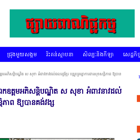
ជ្រុងមួយសង្គម
រិះគន់ស្ថាបនា
សិល្បៈនិងកីឡា
សេដ្ឋកិច្
អភិសន្ដិបណ្ឌិត ស សុខា អំពាវនាវដល់ពលរដ្ឋខ្មែរ បន្តរួបរួមគ្នាការពារសុខសន្តិភាព ឱ្យបាន
* គេហទំព័រ ស៊ីអេចអធីវីអនឡាញ ជាព័ត៌មានពិត
កឧត្តមអភិសន្ដិបណ្ឌិត ស សុខា អំពាវនាវដល់
ន្តិភាព ឱ្យបានគង់វង្ស