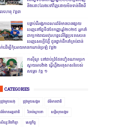
នៅថ្ងៃទី០៨ខែកញ្ញាឆ្នាំ២០២៥ម្សិលមិញ
និងដោះលែងទៅវិញដោយមិនទាន់ដឹងពី
ូលហេតុ វគ្គ៣
បន្ទាប់ពីអង្គភាពសារព័ត៌មានបានផ្សាយ
ចេញនៅថ្ងៃទី៧ខែកញ្ញាឆ្នាំ២០២៥ អ្នកនាំ
ពាក្យកងរាជអាវុធហត្ថលើផ្ទៃប្រទេសបាន
ចេញសេចក្តីបំភ្លឺ ជូនថ្នាក់ដឹកនាំគ្រប់ជាន់
្នាក់ដើម្បីកុំអោយមានការភាន់ច្រឡំ វគ្គ២
កាសុីណូ នៅជាប់ព្រំដែនវៀតណាមច្រក
ស្វាយអាង៉ោង ធ្វើហ្នឹងអនុសាសន៍របស់
សម្ដេច វគ្គ ១
CATEGORIES
ជ្រុងមួយសង្
ជ្រុងមួយសង្គម
ព័ត៌មានជាតិ
ព័ត៌មានអន្តរជាតិ
រិះគន់ស្ថាបនា
សន្តិសុខសង្គម
សិល្បៈនិងកីឡា
សេដ្ឋកិច្ច