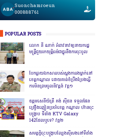
Suonchamroeun
000888761
POPULAR POSTS
លោក នី ណាក់ អំពាវនាវឲ្យនាយករដ្ឋ
មន្ត្រីជួយរកយុត្តិធម៌ជាថ្នូរនឹងការចុះចូល
បែកធ្លាយឯកសាររបស់ស្នងការរងម្នាក់នៅ
ខេត្តកណ្ដាល ដោយគាត់ខំប្រឹងប្រែងធ្វើ
ការមិនព្រមចូលនិវត្តន៍ វគ្គ១
ឧត្តមសេនីយ៍ត្រី គង់ ស៊ីដន ទទួលផែន
គ្រឿងញៀនប្រចាំខេត្ត កណ្តាល ហ៊ានចុះ
បង្ក្រាប ទីតាំង KTV Galaxy
142ដែលឬទេ? វគ្គ២
សមត្ថកិ្ចចុះបង្ក្រាបល្បែងស៊ីសងនៅទីតាំង