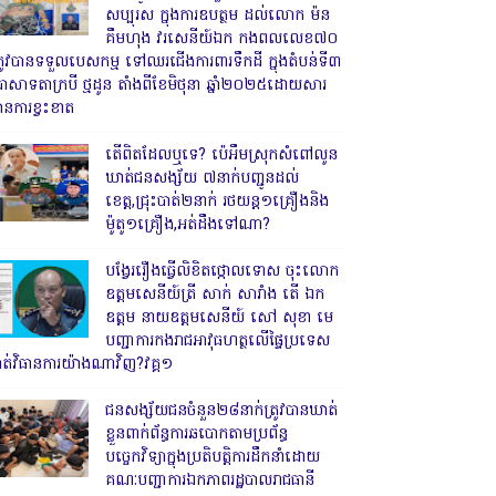
សប្បុរស ក្នុងការឧបត្ថម ដល់លោក ម៉ន
គឹមហុង វរសេនីយ៍ឯក កងពលលេខ៧០
្រូវបានទទួលបេសកម្ម ទៅឈរជើងការពារទឹកដី ក្នុងតំបន់ទី៣
្រាសាទតាក្របី ថ្មដូន តាំងពីខែមិថុនា ឆ្នាំ២០២៥ដោយសារ
ានការខ្វះខាត
តើពិតដែលឬទេ? ប៉េអឹមស្រុកសំពៅលូន
ឃាត់ជនសង្ស័យ ៧នាក់បញ្ជូនដល់
ខេត្ត,ជ្រុះបាត់២នាក់ រថយន្ត១គ្រឿងនិង
ម៉ូតូ១គ្រឿង,អត់ដឹងទៅណា?
បង្វែររឿងធ្វើលិខិតថ្កោលទោស ចុះលោក
ឧត្តមសេនីយ៍ត្រី សាក់ សារាំង តើ ឯក
ឧត្តម នាយឧត្តមសេនីយ៍ សៅ សុខា មេ
បញ្ជាការកងរាជអាវុធហត្ថលើផ្ទៃប្រទេស
ាត់វិធានការយ៉ាងណាវិញ?វគ្គ១
ជនសង្ស័យជនចំនួន២៨នាក់ត្រូវបានឃាត់
ខ្លួនពាក់ព័ន្ធការឆបោកតាមប្រព័ន្ធ
បច្ចេកវិទ្យាក្នុងប្រតិបត្តិការដឹកនាំដោយ
គណៈបញ្ជាការឯកភាពរដ្ឋបាលរាជធានី