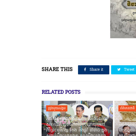
SHARE THIS
Share it
Tweet
RELATED POSTS
ជ្រុងមួយសង្គម
ព័ត៌មានជាតិ
អីយ៉ាស់ សាងសង់រំលោភ លើដីចំណីផ្លូវ
សាធារណៈស្ថិតនៅតាមបណ្ដោយមហា
ឯកឧត្តមស
វិថីព្រះមុនីវង្ស កែង និងផ្លូវ ៣៣៤ ក្នុង
ឯកឧត្តមអភ