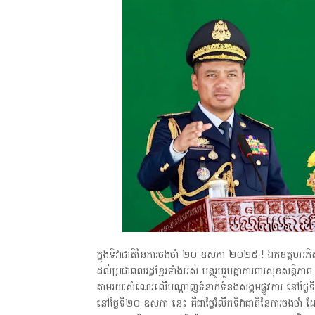
ក្នុងទិវាជាតិនៃការចងចាំ ២០ ឧសភា ២០២៥ ! ឯកឧត្តមអភិសន្ដិ
ដល់ប្រជាពលរដ្ឋខ្មែរទាំងអស់ បន្តរួបរួមគ្នាការពារសុខសន្តិភ
តាមរយៈសំណេរលើបណ្តាញទំនាក់ទំនងសង្គមផ្លូវការ នៅថ្ងៃទ
នៅថ្ងៃទី២០ ឧសភា នេះ គឺជាថ្ងៃរំលឹកទិវាជាតិនៃការចងចាំ ដ