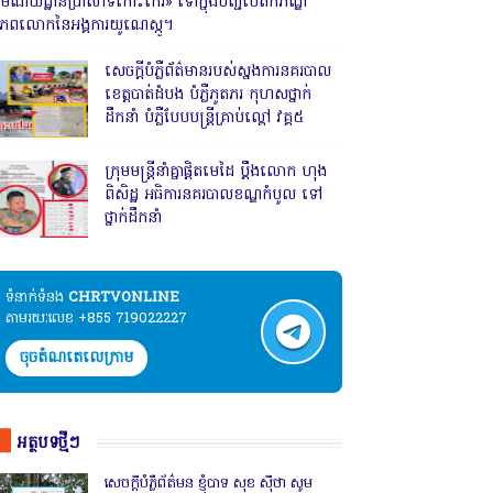
រមណីយដ្ឋានប្រាសាទកោះកេរ» ទៅក្នុងបញ្ជីបេតិកភណ្ឌ
ិភពលោកនៃអង្គការយូណេស្កូ។
សេចក្តីបំភ្លឺព័ត៌មានរបស់ស្នងការនគរបាល
ខេត្តបាត់ដំបង បំភ្លឺភូតភរ កុហសថ្នាក់
ដឹកនាំ បំភ្លឺបែបបន្ត្រីគ្រាប់ល្ពៅ វគ្គ៥
ក្រុមមន្ត្រីនាំគ្នាផ្ដិតមេដៃ ប្ដឹងលោក ហុង
ពិសិដ្ឋ អធិការនគរបាលខណ្ឌកំបូល ទៅ
ថ្នាក់ដឹកនាំ
ទំនាក់ទំនង​​
CHRTVONLINE
តាមរយៈលេខ +855 719022227
ចុចតំណតេលេក្រាម
អត្ថបទថ្មីៗ
សេចក្តីបំភ្លឺព័ត៌មន ខ្ញុំបាទ សុខ សុីថា សូម