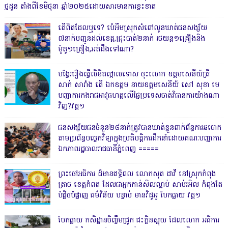
ថ្មដូន តាំងពីខែមិថុនា ឆ្នាំ២០២៥ដោយសារមានការខ្វះខាត
តើពិតដែលឬទេ? ប៉េអឹមស្រុកសំពៅលូនឃាត់ជនសង្ស័យ
៧នាក់បញ្ជូនដល់ខេត្ត,ជ្រុះបាត់២នាក់ រថយន្ត១គ្រឿងនិង
ម៉ូតូ១គ្រឿង,អត់ដឹងទៅណា?
បង្វែររឿងធ្វើលិខិតថ្កោលទោស ចុះលោក ឧត្តមសេនីយ៍ត្រី
សាក់ សារាំង តើ ឯកឧត្តម នាយឧត្តមសេនីយ៍ សៅ សុខា មេ
បញ្ជាការកងរាជអាវុធហត្ថលើផ្ទៃប្រទេសចាត់វិធានការយ៉ាងណា
វិញ?វគ្គ១
ជនសង្ស័យជនចំនួន២៨នាក់ត្រូវបានឃាត់ខ្លួនពាក់ព័ន្ធការឆបោក
តាមប្រព័ន្ធបច្ចេកវិទ្យាក្នុងប្រតិបត្តិការដឹកនាំដោយគណៈបញ្ជាការ
ឯកភាពរដ្ឋបាលរាជធានីភ្នំពេញ ‎=====
ព្រះចៅអធិការ ដ៏មានឥទ្ធិពល លោកសុត ដាវី នៅស្រុកកំពុង
ត្រាច ខេត្តកំពត ដែលជាអ្នកកាន់សិលល្អាប់ សាប់រអិល កំពុងតែ
បំផ្លិចបំផ្លាញ ធម៌វិន័យ បន្ទាប់ មានវិដូអូ បែកធ្លាយ វគ្គ១
បែកធ្លាយ កសិដ្ឋានចិញ្ចឹមជ្រូក ជះក្លិនស្អុយ ដែលលោក អធិការ