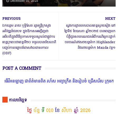
December 01, 2025
PREVIOUS
NEXT
ឯកឧត្តម ឆាយ ឫទ្ធិសែន រដ្ឋមន្ត្រីក្រសួង
ស្នងការដ្ឋាននគរបាលខេត្តស្វាយរៀង នៅ
អភិវឌ្ឍន៍ជនបទ ក្នុងឱកាសអញ្ជើញជា
ថ្ងៃទី៥ ខែឧសភា ឆ្នាំ២០២៥ បានចេញមក
អធិបតីក្នុងពីធីប្រកាសទទួលស្គាល់ជាផ្លូវការ
បំភ្លឺជូនសាធារណជនអំពីករណីគ្រោះថ្នាក់
ខេត្តក្រចេះជាខេត្តទី២០ ទទួលបានជ័យលាភី
ចរាចរណ៍រវាងរថយន្តម៉ាក Highlander
បញ្ចប់ការបន្ទោបង់ពាសវាលពាសកាល
និងរថយន្តម៉ាក Mazda វគ្គ១
(ODF)
POST A COMMENT
ីអនឡាញ ជាព័ត៌មានពិត រហ័ស អព្យាក្រឹត និងរៀបចំ ជ្រើសរើស ក្រុមការងារ 
កាលបរិច្ឆេទ
ថ្ងៃ
ច័ន្ទ
ទី
010
ខែ
សីហា
ឆ្នាំ
2026