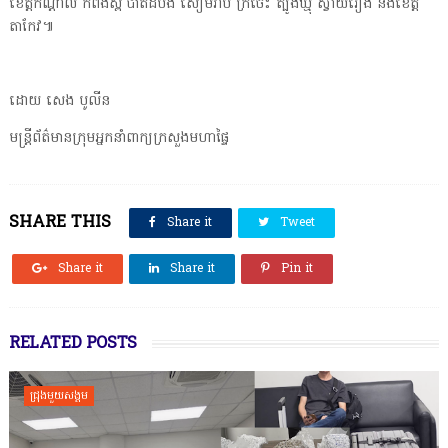
ខេត្តកណ្តាល កំពង់ស្ពឺ បាត់ដំបង សៀមរាប ក្រចេះ ត្បូងឃ្មុំ ស្វាយរៀង និងខេត្ត
តាកែវ៕
ដោយ សេង បូលីន
មន្រ្តីព័ត៌មានក្រុមអ្នកនាំពាក្យក្រសួងមហាផ្ទៃ
SHARE THIS
Share it
Tweet
Share it
Share it
Pin it
RELATED POSTS
ជ្រុងមួយសង្គម