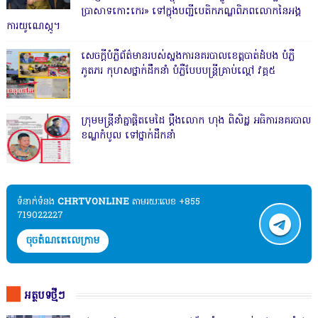
ប្រាសាទកោះកេរ» ទៅក្នុងបញ្ជីបេតិកភណ្ឌពិភពលោកនៃអង្គ
ការយូណេស្កូ។
សេចក្តីបំភ្លឺព័ត៌មានរបស់ស្នងការនគរបាលខេត្តបាត់ដំបង បំភ្លឺ
ភូតភរ កុហសថ្នាក់ដឹកនាំ បំភ្លឺបែបបន្ត្រីគ្រាប់ល្ពៅ វគ្គ៥
ក្រុមមន្ត្រីនាំគ្នាផ្ដិតមេដៃ ប្ដឹងលោក ហុង ពិសិដ្ឋ អធិការនគរបាល
ខណ្ឌកំបូល ទៅថ្នាក់ដឹកនាំ
ទំនាក់ទំនង​​
CHRTVONLINE
តាមរយៈលេខ +855
719022227
ចុចតំណតេលេក្រាម
អត្ថបទថ្មីៗ