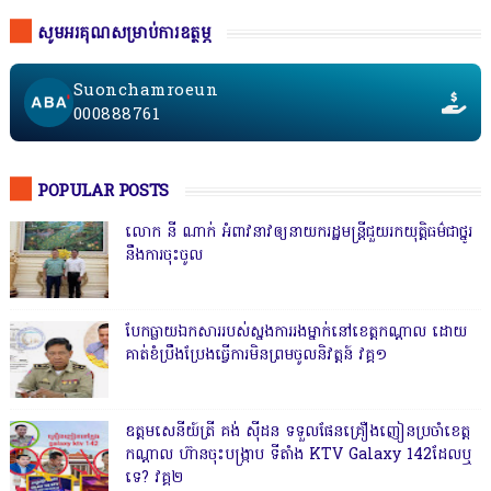
សូមអរគុណសម្រាប់ការឧត្ថម្ភ
Suonchamroeun
000888761
POPULAR POSTS
លោក នី ណាក់ អំពាវនាវឲ្យនាយករដ្ឋមន្ត្រីជួយរកយុត្តិធម៌ជាថ្នូរ
នឹងការចុះចូល
បែកធ្លាយឯកសាររបស់ស្នងការរងម្នាក់នៅខេត្តកណ្ដាល ដោយ
គាត់ខំប្រឹងប្រែងធ្វើការមិនព្រមចូលនិវត្តន៍ វគ្គ១
ឧត្តមសេនីយ៍ត្រី គង់ ស៊ីដន ទទួលផែនគ្រឿងញៀនប្រចាំខេត្ត
កណ្តាល ហ៊ានចុះបង្ក្រាប ទីតាំង KTV Galaxy 142ដែលឬ
ទេ? វគ្គ២