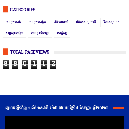
CATEGORIES
ជ្រុងមួយសង្
ជ្រុងមួយសង្គម
ព័ត៌មានជាតិ
ព័ត៌មានអន្តរជាតិ
រិះគន់ស្ថាបនា
សន្តិសុខសង្គម
សិល្បៈនិងកីឡា
សេដ្ឋកិច្ច
TOTAL PAGEVIEWS
8
8
0
1
1
2
ផ្សាយឡើងវិញ ៖ ព័ត៌មានជាតិ ម៉ោង ៧យប់ ថ្ងៃទី៤ ខែកញ្ញា ឆ្នាំ២០២៣