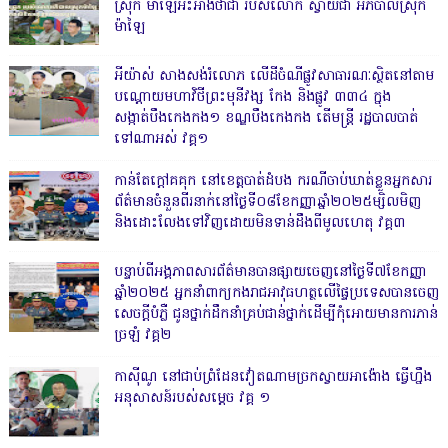
ស្រុក ម៉ាឡៃអះអាងថាជា របស់លោក ស្វាយជា អភិបាលស្រុក
ម៉ាឡៃ
អីយ៉ាស់ សាងសង់រំលោភ លើដីចំណីផ្លូវសាធារណៈស្ថិតនៅតាម
បណ្ដោយមហាវិថីព្រះមុនីវង្ស កែង និងផ្លូវ ៣៣៤ ក្នុង
សង្កាត់បឹងកេងកង១ ខណ្ឌបឹងកេងកង តើមន្ត្រី រដ្ឋបាលបាត់
ទៅណាអស់ វគ្គ១
កាន់តែក្តៅគគុក នៅខេត្តបាត់ដំបង ករណីចាប់ឃាត់ខ្លួនអ្នកសារ
ព័ត៌មានចំនួនពីរនាក់នៅថ្ងៃទី០៨ខែកញ្ញាឆ្នាំ២០២៥ម្សិលមិញ
និងដោះលែងទៅវិញដោយមិនទាន់ដឹងពីមូលហេតុ វគ្គ៣
បន្ទាប់ពីអង្គភាពសារព័ត៌មានបានផ្សាយចេញនៅថ្ងៃទី៧ខែកញ្ញា
ឆ្នាំ២០២៥ អ្នកនាំពាក្យកងរាជអាវុធហត្ថលើផ្ទៃប្រទេសបានចេញ
សេចក្តីបំភ្លឺ ជូនថ្នាក់ដឹកនាំគ្រប់ជាន់ថ្នាក់ដើម្បីកុំអោយមានការភាន់
ច្រឡំ វគ្គ២
កាសុីណូ នៅជាប់ព្រំដែនវៀតណាមច្រកស្វាយអាង៉ោង ធ្វើហ្នឹង
អនុសាសន៍របស់សម្ដេច វគ្គ ១