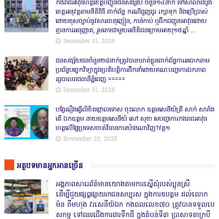
កងរាជឣាវុធហត្ថខេត្តបញ្ជូនជនសង្ស័យ ចំនួន១៤នាក់ ទៅសាលាដំបូង
ខេត្តឣនុវត្តតាមនីតិវិធី ពាក់ព័ន្ធ ករណីជួញដូរ រក្សាទុក និងប្រើប្រាស់
ដោយខុសច្បាប់នូវសារធាតុញៀន, កាន់កាប់ ឬដឹកជញ្ជូនអាវុធដោយ
គ្មានការអនុញ្ញាត, រួមភេទជាមួយអនីតិជនក្រោមអាយុ១៥ឆ្នាំ ...
December 01, 2025
ជនសង្ស័យជនចំនួន២៨នាក់ត្រូវបានឃាត់ខ្លួនពាក់ព័ន្ធការឆបោកតាម
ប្រព័ន្ធបច្ចេកវិទ្យាក្នុងប្រតិបត្តិការដឹកនាំដោយគណៈបញ្ជាការឯកភាព
រដ្ឋបាលរាជធានីភ្នំពេញ ‎=====
December 01, 2025
បង្វែររឿងធ្វើលិខិតថ្កោលទោស ចុះលោក ឧត្តមសេនីយ៍ត្រី សាក់ សារាំង
តើ ឯកឧត្តម នាយឧត្តមសេនីយ៍ សៅ សុខា មេបញ្ជាការកងរាជអាវុធ
ហត្ថលើផ្ទៃប្រទេសចាត់វិធានការយ៉ាងណាវិញ?វគ្គ១
November 29, 2025
អត្ថបទមានអ្នកអានច្រើន
អង្គភាពសារេព័ត៌មានយោងតាមការស្នើសុំរបស់ប្អូនស្រី
ដើម្បីជួយផ្សព្វផ្សាយរកជនសប្បុរស ក្នុងការឧបត្ថម ដល់លោក
ម៉ន គឹមហុង វរសេនីយ៍ឯក កងពលលេខ៧០ ត្រូវបានទទួលបេ
សកម្ម ទៅឈរជើងការពារទឹកដី ក្នុងតំបន់ទី៣ ប្រាសាទតាក្របី