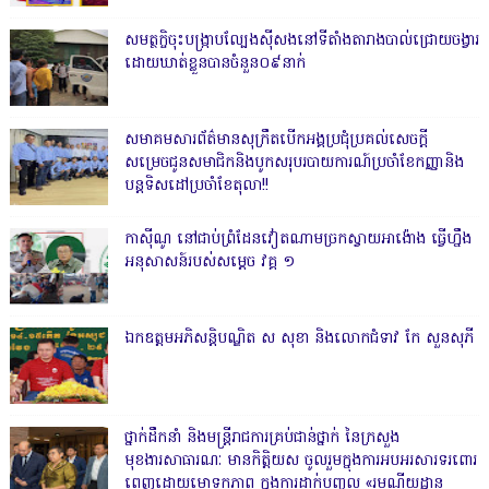
សមត្ថកិ្ចចុះបង្ក្រាបល្បែងស៊ីសងនៅទីតាំងតារាងបាល់ជ្រោយចង្វារ
ដោយឃាត់ខ្លួនបានចំនួន០៩នាក់
សមាគមសារព័ត៌មានសុក្រឹតបើកអង្គប្រជុំប្រគល់សេចក្តី
សម្រេចជូនសមាជិកនិងបូកសរុបរបាយការណ៍ប្រចាំខែកញ្ញានិង
បន្តទិសដៅប្រចាំខែតុលា!!
កាសុីណូ នៅជាប់ព្រំដែនវៀតណាមច្រកស្វាយអាង៉ោង ធ្វើហ្នឹង
អនុសាសន៍របស់សម្ដេច វគ្គ ១
ឯកឧត្តមអភិសន្តិបណ្ឌិត ស សុខា និងលោកជំទាវ កែ សួនសុភី
ថ្នាក់ដឹកនាំ និងមន្ត្រីរាជការគ្រប់ជាន់ថ្នាក់ នៃក្រសួង
មុខងារសាធារណៈ មានកិត្តិយស ចូលរួមក្នុងការអបអរសារទរពោរ
ពេញដោយមោទកភាព ក្នុងការដាក់បញ្ចូល «រមណីយដ្ឋាន