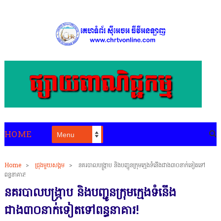
HOME
Home
>
ជ្រុងមួយសង្គម
>
នគរបាលបង្ក្រាប និងបញ្ជូនក្រុមក្មេងទំនើងជាង៣០នាក់ទៀតទៅ
ពន្ធនាគារ!
នគរបាលបង្ក្រាប និងបញ្ជូនក្រុមក្មេងទំនើង
ជាង៣០នាក់ទៀតទៅពន្ធនាគារ!