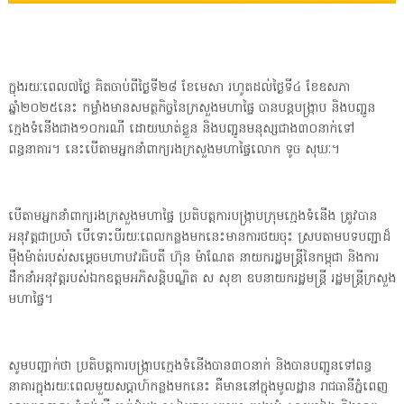
ក្នុងរយៈពេល៧ថ្ងៃ គិតចាប់ពីថ្ងៃទី២៨ ខែមេសា រហូតដល់ថ្ងៃទី៤ ខែឧសភា
ឆ្នាំ២០២៥នេះ កម្លាំងមានសមត្ថកិច្ចនៃក្រសួងមហាផ្ទៃ បានបន្តបង្រ្កាប និងបញ្ជូន
ក្មេងទំនើងជាង១០ករណី ដោយឃាត់ខ្លួន និងបញ្ជូនមនុស្សជាង៣០នាក់ទៅ
ពន្ធនាគារ។ នេះបើតាមអ្នកនាំពាក្យរងក្រសួងមហាផ្ទៃលោក ទូច សុឃៈ។
បើតាមអ្នកនាំពាក្យរងក្រសួងមហាផ្ទៃ ប្រតិបត្តការបង្រ្កាបក្រុមក្មេងទំនើង ត្រូវបាន
អនុវត្តជាប្រចាំ បើទោះបីរយៈពេលកន្លងមកនេះមានការថយចុះ ស្របតាមបទបញ្ជាដ៏
ម៉ឺងម៉ាត់របស់សម្តេចមហាបវរធិបតី ហ៊ុន ម៉ាណែត នាយករដ្ឋមន្រ្តីនៃកម្ពុជា និងការ
ដឹកនាំអនុវត្តរបស់ឯកឧត្តមអភិសន្តិបណ្ឌិត ស សុខា ឧបនាយករដ្ឋមន្ត្រី រដ្ឋមន្រ្តីក្រសួង
មហាផ្ទៃ។
សូមបញ្ជាក់ថា ប្រតិបត្តការបង្ក្រាបក្មេងទំនើងបាន៣០នាក់ និងបានបញ្ជូនទៅពន្ធ
នាគារក្នុងរយៈពេលមួយសប្តាហ៍កន្លងមកនេះ គឺមាននៅក្នុងមូលដ្ឋាន រាជធានីភ្នំពេញ