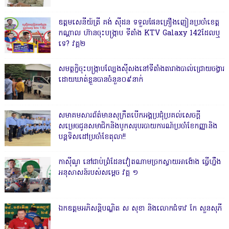
ឧត្តមសេនីយ៍ត្រី គង់ ស៊ីដន ទទួលផែនគ្រឿងញៀនប្រចាំខេត្ត
កណ្តាល ហ៊ានចុះបង្ក្រាប ទីតាំង KTV Galaxy 142ដែលឬ
ទេ? វគ្គ២
សមត្ថកិ្ចចុះបង្ក្រាបល្បែងស៊ីសងនៅទីតាំងតារាងបាល់ជ្រោយចង្វារ
ដោយឃាត់ខ្លួនបានចំនួន០៩នាក់
សមាគមសារព័ត៌មានសុក្រឹតបើកអង្គប្រជុំប្រគល់សេចក្តី
សម្រេចជូនសមាជិកនិងបូកសរុបរបាយការណ៍ប្រចាំខែកញ្ញានិង
បន្តទិសដៅប្រចាំខែតុលា!!
កាសុីណូ នៅជាប់ព្រំដែនវៀតណាមច្រកស្វាយអាង៉ោង ធ្វើហ្នឹង
អនុសាសន៍របស់សម្ដេច វគ្គ ១
ឯកឧត្តមអភិសន្តិបណ្ឌិត ស សុខា និងលោកជំទាវ កែ សួនសុភី