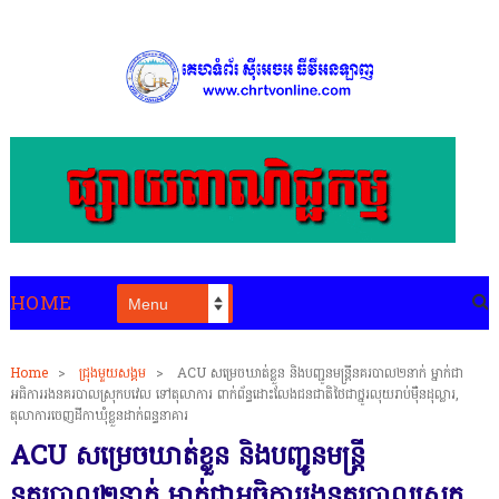
HOME
Home
>
ជ្រុងមួយសង្គម
>
ACU សម្រេចឃាត់ខ្លួន និងបញ្ជូនមន្រ្តីនគរបាល២នាក់ ម្នាក់ជា
អធិការរងនគរបាលស្រុកបវេល ទៅតុលាការ ពាក់ព័ន្ធដោះលែងជនជាតិថៃជាថ្នូរលុយរាប់ម៉ឺនដុល្លារ,
តុលាការចេញដីកាឃុំខ្លួនដាក់ពន្ធនាគារ
ACU សម្រេចឃាត់ខ្លួន និងបញ្ជូនមន្រ្តី
នគរបាល២នាក់ ម្នាក់ជាអធិការរងនគរបាលស្រុក