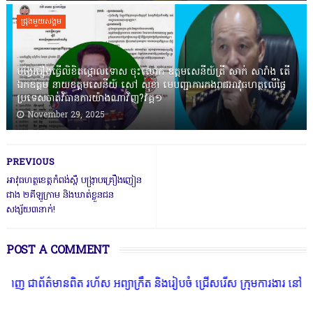
ជ្រុងមួយសង្គម
បង្វែររឿងធ្វើលិខិតថ្កោលទោស ចុះលោក ឧត្តមសេនីយ៍ត្រី សាក់ សារាំង តើ
ឯកឧត្តម នាយឧត្តមសេនីយ៍ សៅ សុខា មេបញ្ជាការកងរាជអាវុធហត្ថលើផ្ទៃ
ប្រទេសចាត់វិធានការយ៉ាងណាវិញ?វគ្គ១
November 29, 2025
PREVIOUS
អាវុធហត្ថខេត្តកំពង់ស្ពឺ បង្ក្រាបគ្រឿងញៀន
ជាង ២គីឡូក្រាម និងឃាត់ខ្លួនជន
សង្ស័យ៣នាក់!
POST A COMMENT
័ត៌មានពិត រហ័ស អព្យាក្រឹត និងរៀបចំ ជ្រើសរើស ក្រុមការងារ នៅតាមបណ្តា