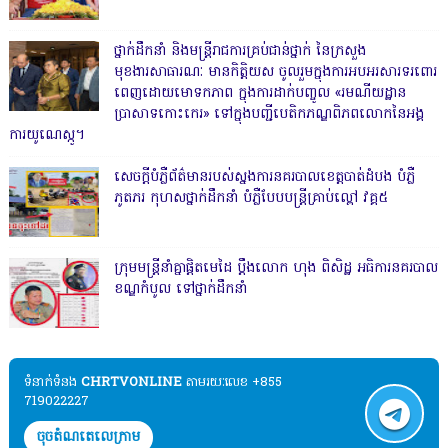
ថ្នាក់ដឹកនាំ និងមន្ត្រីរាជការគ្រប់ជាន់ថ្នាក់ នៃក្រសួង
មុខងារសាធារណៈ មានកិត្តិយស ចូលរួមក្នុងការអបអរសារទរពោរ
ពេញដោយមោទកភាព ក្នុងការដាក់បញ្ចូល «រមណីយដ្ឋាន
ប្រាសាទកោះកេរ» ទៅក្នុងបញ្ជីបេតិកភណ្ឌពិភពលោកនៃអង្គ
ការយូណេស្កូ។
សេចក្តីបំភ្លឺព័ត៌មានរបស់ស្នងការនគរបាលខេត្តបាត់ដំបង បំភ្លឺ
ភូតភរ កុហសថ្នាក់ដឹកនាំ បំភ្លឺបែបបន្ត្រីគ្រាប់ល្ពៅ វគ្គ៥
ក្រុមមន្ត្រីនាំគ្នាផ្ដិតមេដៃ ប្ដឹងលោក ហុង ពិសិដ្ឋ អធិការនគរបាល
ខណ្ឌកំបូល ទៅថ្នាក់ដឹកនាំ
ទំនាក់ទំនង​​
CHRTVONLINE
តាមរយៈលេខ +855
719022227
ចុចតំណតេលេក្រាម