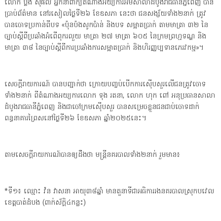
លោក ប្លង់ សុផល អ្នកនាំពាក្យតំណាងអយ្យការអមសាលាដំបូងរាជធានីភ្នំពេញ បាន
ប្រាប់ព័ត៌មាន នៅរសៀលថ្ងៃទី២៦ ខែឧសភា នេះថា ជនសង្ស័យទាំង២នាក់ ត្រូវ
បានចោទប្រកាន់ពីបទ «ប៉ុនប៉ងសូកប៉ាន់ និងបទ សម្អាតប្រាក់ តាមមាត្រា ៣២ នៃ
ច្បាប់ស្តីពីប្រឆាំងអំពើពុករលួយ មាត្រា ២៧ មាត្រា ៦០៥ នៃក្រមព្រហ្មទណ្ឌ និង
មាត្រា ៣៨ នៃច្បាប់ស្តីពីការប្រឆាំងការសម្អាតប្រាក់ និងហិរញ្ញប្បទានភេរវកម្ម»។
សេចក្តីរាយការណ៍ បានបញ្ជាក់ថា ក្រោយបញ្ចប់បើកការស៊ើបសួរលើជនត្រូវចោទ
ទាំង២នាក់ ពីតំណាងអយ្យការលោក ទុង រតនា, លោក ហុក ពៅ អនុប្រធានសាលា
ដំបូងរាជធានីភ្នំពេញ និងជាចៅក្រមស៊ើបសួរ បានសម្រេចខ្លួនជនជាប់ចោទដាក់
ពន្ធនាគារព្រៃសនៅថ្ងៃទី២៦ ខែឧសភា ឆ្នាំ២០២៥នេះ។
តាមសេចក្តីរាយការណ៍បានឲ្យដឹងថា មន្រ្តីនគរបាលទាំង២នាក់ រួមមាន៖
*ទី១៖ ឈ្មោះ វ៉ន វាសនា អាយុ៣៨ឆ្នាំ មានតួនាទីជាអធិការរងនគរបាលស្រុកបវេល
ខេត្តបាត់ដំបង (ពាក់ស័ក្តិ៤កន្លះ)