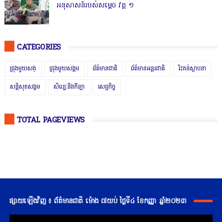
អនុសាសន៍របស់សម្ដេច វគ្គ ១
CATEGORIES
ជ្រុងមួយសង្
ជ្រុងមួយសង្គម
ព័ត៌មានជាតិ
ព័ត៌មានអន្តរជាតិ
រិះគន់ស្ថាបនា
សន្តិសុខសង្គម
សិល្បៈនិងកីឡា
សេដ្ឋកិច្ច
TOTAL PAGEVIEWS
ផ្សាយឡើងវិញ ៖ ព័ត៌មានជាតិ ម៉ោង ៧យប់ ថ្ងៃទី៤ ខែកញ្ញា ឆ្នាំ២០២៣