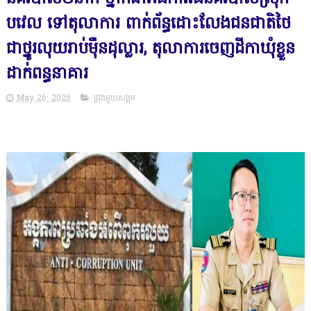
បវេល ទៅតុលាការ ពាក់ព័ន្ធដោះលែងជនជាតិថៃ
ជាថ្នូរលុយរាប់ម៉ឺនដុល្លារ, តុលាការចេញដីកាឃុំខ្លួន
ដាក់ពន្ធនាគារ
May 26, 2025
ជ្រុងមួយសង្គម