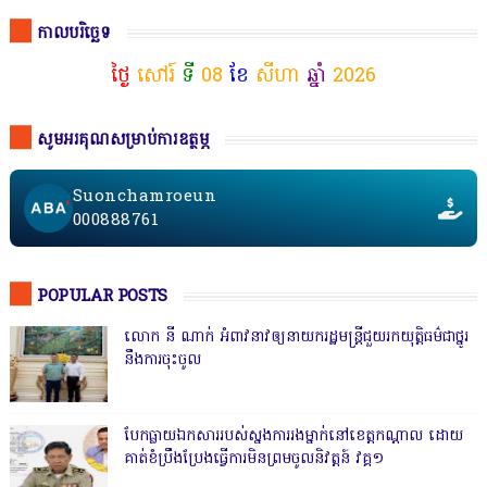
កាលបរិច្ឆេទ
ថ្ងៃ
សៅរ៍
ទី
08
ខែ
សីហា
ឆ្នាំ
2026
សូមអរគុណសម្រាប់ការឧត្ថម្ភ
Suonchamroeun
000888761
POPULAR POSTS
លោក នី ណាក់ អំពាវនាវឲ្យនាយករដ្ឋមន្ត្រីជួយរកយុត្តិធម៌ជាថ្នូរ
នឹងការចុះចូល
បែកធ្លាយឯកសាររបស់ស្នងការរងម្នាក់នៅខេត្តកណ្ដាល ដោយ
គាត់ខំប្រឹងប្រែងធ្វើការមិនព្រមចូលនិវត្តន៍ វគ្គ១