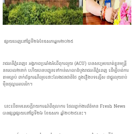
ផ្សាយចេញនៅថ្ងៃទី២៦ខែឧសភាឆ្នាម២០២៥
រាជធានីភ្នំពេញ៖ អង្គភាពប្រឆាំងអំពើពុករលួយ (ACU) បានសម្រេចឃាត់ខ្លួនមន្រ្តី
នគរបាល២នាក់ ហើយបានបញ្ជូនទៅកាន់សាលាដំបូងរាជធានីភ្នំពេញ ដើម្បីចាត់ការ
តាមច្បាប់ ពាក់ព័ន្ធករណីលួចដោះលែងជនជាតិថៃ ក្នុងរឿងបទល្មើស ជាថ្នូរលុយរាប់
ម៉ឺនដុល្លារអាមេរិក។
នេះបើតាមសេចក្តីរាយការណ៍ពីតុលាការ ដែលភ្នាក់ងារព័ត៌មាន Fresh News
បានផ្សព្វផ្សាយនៅថ្ងៃទី២៦ ខែឧសភា ឆ្នាំ២០២៥នេះ។