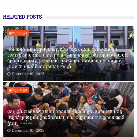
RELATED POSTS
ជ្រុងមួយសង្គម
កងរាជឣាវុធហត្ថខេត្តបញ្ជូនជនសង្ស័យ ចំនួន១៤នាក់ ទៅសាលាដំបូង
ខេត្តឣនុវត្តតាមនីតិវិធី ពាក់ព័ន្ធ ករណីជួញដូរ រក្សាទុក និងប្រើប្រាស់ដោយខុស
ច្បាប់នូវសារធាតុញៀន, កាន់កាប់ ឬដឹកជញ្ជូនអាវុធដោយគ្មានការអនុញ្ញាត,
រួមភេទជាមួយអនីតិជនក្រោមអាយុ១៥ឆ្នាំ ...
December 01, 2025
ជ្រុងមួយសង្គម
ជនសង្ស័យជនចំនួន២៨នាក់ត្រូវបានឃាត់ខ្លួនពាក់ព័ន្ធការឆបោកតាមប្រព័ន្ធ
បច្ចេកវិទ្យាក្នុងប្រតិបត្តិការដឹកនាំដោយគណៈបញ្ជាការឯកភាពរដ្ឋបាលរាជធានី
ភ្នំពេញ ‎=====
December 01, 2025