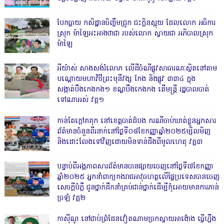
បែកធ្លាយ កសិដ្ឋានចិញ្ចឹមជ្រូក ជះក្លិនស្អុយ ដែលលោក អធិការ
ស្រុក ម៉ាឡៃអះអាងថាជា របស់លោក ស្វាយជា អភិបាលស្រុក
ម៉ាឡៃ
អីយ៉ាស់ សាងសង់រំលោភ លើដីចំណីផ្លូវសាធារណៈស្ថិតនៅតាម
បណ្ដោយមហាវិថីព្រះមុនីវង្ស កែង និងផ្លូវ ៣៣៤ ក្នុង
សង្កាត់បឹងកេងកង១ ខណ្ឌបឹងកេងកង តើមន្ត្រី រដ្ឋបាលបាត់
ទៅណាអស់ វគ្គ១
កាន់តែក្តៅគគុក នៅខេត្តបាត់ដំបង ករណីចាប់ឃាត់ខ្លួនអ្នកសារ
ព័ត៌មានចំនួនពីរនាក់នៅថ្ងៃទី០៨ខែកញ្ញាឆ្នាំ២០២៥ម្សិលមិញ
និងដោះលែងទៅវិញដោយមិនទាន់ដឹងពីមូលហេតុ វគ្គ៣
បន្ទាប់ពីអង្គភាពសារព័ត៌មានបានផ្សាយចេញនៅថ្ងៃទី៧ខែកញ្ញា
ឆ្នាំ២០២៥ អ្នកនាំពាក្យកងរាជអាវុធហត្ថលើផ្ទៃប្រទេសបានចេញ
សេចក្តីបំភ្លឺ ជូនថ្នាក់ដឹកនាំគ្រប់ជាន់ថ្នាក់ដើម្បីកុំអោយមានការភាន់
ច្រឡំ វគ្គ២
កាសុីណូ នៅជាប់ព្រំដែនវៀតណាមច្រកស្វាយអាង៉ោង ធ្វើហ្នឹង