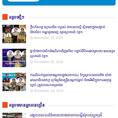
អត្ថបទថ្មីៗ
ក្លឹបកំសាន្ត ហ្គោលដិន ហ្សាស់ ដាយណាស្ទី ស្ថិតនៅក្នុងសង្កាត់
ជ័យជំនះ ខណ្ឌដូនពេញ សូមស្វាគមន៍ វគ្គ១
November 25, 2025
ផ្ទះកែងចាប់បើកដំណើរការវិញហើយ បន្ទាប់ពីបិទអស់មួយរយ:ពេលសូម
ស្វាគមន៍ វគ្គ១
November 25, 2025
ករណីលក់ដូរតាមបណ្តោយផ្លូវលេខ១៨៤ ក្បែរព្រះបរមរាជវាំង យ៉ាង
អាណាធិបតេយ្យ ដុះស្លែតែមន្ត្រីសណ្តាប់ធ្នាប់ មិនអើពើក្នុងការអនុវត្ត
ច្បាប់ ត្រូវបានលាតត្រដាង
November 24, 2025
អត្ថបទមានអ្នកអានច្រើន
អង្គភាពសារេព័ត៌មានយោងតាមការស្នើសុំរបស់ប្អូនស្រី