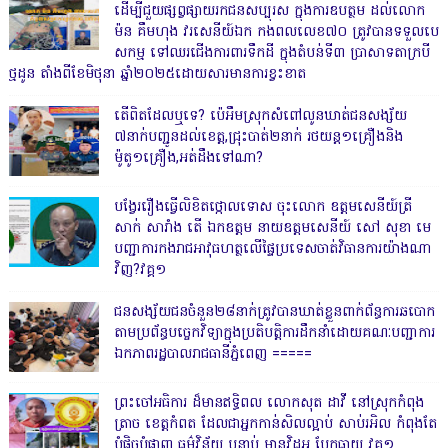
ដើម្បីជួយផ្សព្វផ្សាយរកជនសប្បុរស ក្នុងការឧបត្ថម ដល់លោក
ម៉ន គឹមហុង វរសេនីយ៍ឯក កងពលលេខ៧០ ត្រូវបានទទួលបេ
សកម្ម ទៅឈរជើងការពារទឹកដី ក្នុងតំបន់ទី៣ ប្រាសាទតាក្របី
ថ្មដូន តាំងពីខែមិថុនា ឆ្នាំ២០២៥ដោយសារមានការខ្វះខាត
តើពិតដែលឬទេ? ប៉េអឹមស្រុកសំពៅលូនឃាត់ជនសង្ស័យ
៧នាក់បញ្ជូនដល់ខេត្ត,ជ្រុះបាត់២នាក់ រថយន្ត១គ្រឿងនិង
ម៉ូតូ១គ្រឿង,អត់ដឹងទៅណា?
បង្វែររឿងធ្វើលិខិតថ្កោលទោស ចុះលោក ឧត្តមសេនីយ៍ត្រី
សាក់ សារាំង តើ ឯកឧត្តម នាយឧត្តមសេនីយ៍ សៅ សុខា មេ
បញ្ជាការកងរាជអាវុធហត្ថលើផ្ទៃប្រទេសចាត់វិធានការយ៉ាងណា
វិញ?វគ្គ១
ជនសង្ស័យជនចំនួន២៨នាក់ត្រូវបានឃាត់ខ្លួនពាក់ព័ន្ធការឆបោក
តាមប្រព័ន្ធបច្ចេកវិទ្យាក្នុងប្រតិបត្តិការដឹកនាំដោយគណៈបញ្ជាការ
ឯកភាពរដ្ឋបាលរាជធានីភ្នំពេញ ‎=====
ព្រះចៅអធិការ ដ៏មានឥទ្ធិពល លោកសុត ដាវី នៅស្រុកកំពុង
ត្រាច ខេត្តកំពត ដែលជាអ្នកកាន់សិលល្អាប់ សាប់រអិល កំពុងតែ
បំផ្លិចបំផ្លាញ ធម៌វិន័យ បន្ទាប់ មានវិដូអូ បែកធ្លាយ វគ្គ១