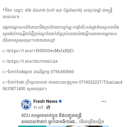
*ទី២៖ ឈ្មោះ តាំង សំណាង (ហៅ សុខ ច័ន្ទសំណាង) អាយុ៤៣ឆ្នាំ ជាមន្រ្តី
នគរបាល៕
អង្គភាពអ្នកសារព័ត៌មានយើងគ្រាន់តែជាកញ្ចក់ឆ្លុះបញ្ចាំងរិះគន់ក្នុងន័យស្ថាបនានិង
សូមរង់ចាំការឆ្លើយបំភ្លឺគ្រប់ស្ថាប័នពាក់ព័ន្ធគ្រប់ពេលម៉ោងធ្វើការតាមរបបអ្នកសារ
ព័ត៌មានសូមអរគុណ។ដោយនាគខ្មៅ
👉https://t.me/+H0S010ecMsIxNjE1
👉https://t.me/chrtvonline
👉ទំនាក់ទំនងផ្សាយ ពាណិជ្ជកម្ម 0766493660
👉ទំនាក់ទំនង ប្រឹក្សាយោបល់ តាមរយៈតេឡេក្រាម 0719022227/Thailand
0633871400 សូមអរគុណ។