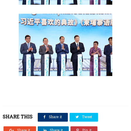
SHARE THIS
Share it
Tweet
Share it
Share it
Pin it