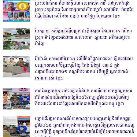
ព្រះចៅអធិការ ដ៏មានឥទ្ធិពល លោកសុត ដាវី នៅស្រុកកំពុង
ត្រាច ខេត្តកំពត ដែលជាអ្នកកាន់សិលល្អាប់ សាប់រអិល កំពុងតែ
បំផ្លិចបំផ្លាញ ធម៌វិន័យ បន្ទាប់ មានវិដូអូ បែកធ្លាយ វគ្គ១
បែកធ្លាយ កសិដ្ឋានចិញ្ចឹមជ្រូក ជះក្លិនស្អុយ ដែលលោក អធិការ
ស្រុក ម៉ាឡៃអះអាងថាជា របស់លោក ស្វាយជា អភិបាលស្រុក
ម៉ាឡៃ
អីយ៉ាស់ សាងសង់រំលោភ លើដីចំណីផ្លូវសាធារណៈស្ថិតនៅតាម
បណ្ដោយមហាវិថីព្រះមុនីវង្ស កែង និងផ្លូវ ៣៣៤ ក្នុង
សង្កាត់បឹងកេងកង១ ខណ្ឌបឹងកេងកង តើមន្ត្រី រដ្ឋបាលបាត់
ទៅណាអស់ វគ្គ១
កាន់តែក្តៅគគុក នៅខេត្តបាត់ដំបង ករណីចាប់ឃាត់ខ្លួនអ្នកសារ
ព័ត៌មានចំនួនពីរនាក់នៅថ្ងៃទី០៨ខែកញ្ញាឆ្នាំ២០២៥ម្សិលមិញ
និងដោះលែងទៅវិញដោយមិនទាន់ដឹងពីមូលហេតុ វគ្គ៣
បន្ទាប់ពីអង្គភាពសារព័ត៌មានបានផ្សាយចេញនៅថ្ងៃទី៧ខែកញ្ញា
ឆ្នាំ២០២៥ អ្នកនាំពាក្យកងរាជអាវុធហត្ថលើផ្ទៃប្រទេសបានចេញ
សេចក្តីបំភ្លឺ ជូនថ្នាក់ដឹកនាំគ្រប់ជាន់ថ្នាក់ដើម្បីកុំអោយមានការភាន់