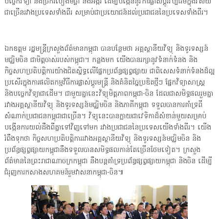
បច្ចេកវិទ្យា និងច្រករបៀងមច្ឆា និងអង្ករ ដើម្បីបង្កើននូវការផ្លាស់ប្តូរវប្បធម៌ក្នុងវិស័យ
ជាច្រើនរវាងប្រទេសទាំងពីរ សម្រាប់ជាប្រយោជន៍ដល់ប្រជាជននៃប្រទេសទាំងពីរ។
ឯកឧត្តម រដ្ឋមន្ត្រីក្រសួងព័ត៌មានកម្ពុជា បានបន្ថែមថា អគ្គស្ថានីយវិទ្យុ និងទូរទស្សន៍
មជ្ឈិមចិន ជាមិត្តចាស់របស់កម្ពុជា។ កន្លងមក យើងបានរក្សានូវទំនាក់ទំនង និង
កិច្ចសហប្រតិបត្តិការយ៉ាងជិតស្និទ្ធលើផ្នែកប្រព័ន្ធផ្សព្វផ្សាយ ជាពិសេសទំនាក់ទំនងដ៏ល្អ
ប្រសើរក្នុងការផលិតកម្មវិធីការផ្លាស់ប្តូរមន្ត្រី និងគំនិតច្នៃប្រឌិតថ្មីៗ ផ្នែកវិទ្យាសាស្ត្រ
និងបច្ចេកវិទ្យាជាដើម។ ជាមួយគ្នានេះវិទ្យុមិត្តភាពកម្ពុជា-ចិន ដែលជាសមិទ្ធផលរួមគ្នា
រវាងអគ្គស្ថានីយវិទ្យុ និងទូរទស្សន៍មជ្ឈិមចិន និងភាគីកម្ពុជា ទទួលបានការគាំទ្រពី
សំណាក់ប្រជាជនកម្ពុជាជាច្រើន។ វិទ្យុនេះបានក្លាយជាវេទិកាដ៏សំខាន់មួយសម្រាប់
បង្កើនការយល់ដឹងពីគ្នាទៅវិញទៅមក រវាងប្រជាជននៃប្រទេសយើងទាំងពីរ។ យើង
រំពឹងទុកថា កិច្ចសហប្រតិបត្តិការរវាងអគ្គស្ថានីយវិទ្យុ និងទូរទស្សន៍មជ្ឈិមចិន និង
ប្រព័ន្ធផ្សព្វផ្សាយកម្ពុជានឹងទទួលបានសមិទ្ធផលកាន់តែច្រើនថែមទៀត។ ក្រសួង
ព័ត៌មាននៃព្រះរាជាណាចក្រកម្ពុជា នឹងបន្តគាំទ្រប្រព័ន្ធផ្សព្វផ្សាយកម្ពុជា និងចិន ដើម្បី
ជំរុញការកសាងសហគមន៍រួមវាសនាកម្ពុជា-ចិន៕