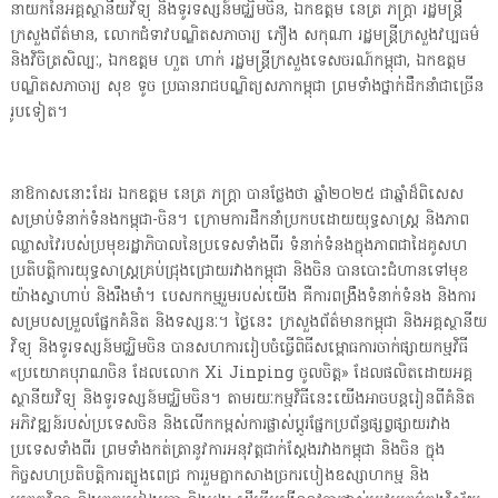
នាយកនៃអគ្គស្ថានីយវិទ្យុ និងទូរទស្សន៍មជ្ឈិមចិន, ឯកឧត្តម នេត្រ ភក្ត្រា រដ្ឋមន្ត្រី
ក្រសួងព័ត៌មាន, លោកជំទាវបណ្ឌិតសភាចារ្យ ភឿង សកុណា រដ្ឋមន្ត្រីក្រសួងវប្បធម៌
និងវិចិត្រសិល្បៈ, ឯកឧត្តម ហួត ហាក់ រដ្ឋមន្ត្រីក្រសួងទេសចរណ៍កម្ពុជា, ឯកឧត្តម
បណ្ឌិតសភាចារ្យ សុខ ទូច ប្រធានរាជបណ្ឌិត្យសភាកម្ពុជា ព្រមទាំងថ្នាក់ដឹកនាំជាច្រើន
រូបទៀត។
នាឱកាសនោះដែរ ឯកឧត្តម នេត្រ ភក្ត្រា បានថ្លែងថា ឆ្នាំ២០២៥ ជាឆ្នាំដ៏ពិសេស
សម្រាប់ទំនាក់ទំនងកម្ពុជា-ចិន។ ក្រោមការដឹកនាំប្រកបដោយយុទ្ធសាស្ត្រ និងភាព
ឈ្លាសវៃរបស់ប្រមុខរដ្ឋាភិបាលនៃប្រទេសទាំងពីរ ទំនាក់ទំនងក្នុងភាពជាដៃគូសហ
ប្រតិបត្តិការយុទ្ធសាស្ត្រគ្រប់ជ្រុងជ្រោយរវាងកម្ពុជា និងចិន បានបោះជំហានទៅមុខ
យ៉ាងស្វាហាប់ និងរឹងមាំ។ បេសកកម្មរួមរបស់យើង គឺការពង្រឹងទំនាក់ទំនង និងការ
សម្របសម្រួលផ្នែកគំនិត និងទស្សនៈ។ ថ្ងៃនេះ ក្រសួងព័ត៌មានកម្ពុជា និងអគ្គស្ថានីយ
វិទ្យុ និងទូរទស្សន៍មជ្ឈិមចិន បានសហការរៀបចំធ្វើពិធីសម្ពោធការចាក់ផ្សាយកម្មវិធី
«ប្រយោគបុរាណចិន ដែលលោក Xi Jinping ចូលចិត្ត» ដែលផលិតដោយអគ្គ
ស្ថានីយវិទ្យុ និងទូរទស្សន៍មជ្ឈិមចិន។ តាមរយៈកម្មវិធីនេះយើងអាចបន្តរៀនពីគំនិត
អភិវឌ្ឍន៍របស់ប្រទេសចិន និងលើកកម្ពស់ការផ្លាស់ប្តូរផ្នែកប្រព័ន្ធផ្សព្វផ្សាយរវាង
ប្រទេសទាំងពីរ ព្រមទាំងកត់ត្រានូវការអនុវត្តជាក់ស្តែងរវាងកម្ពុជា និងចិន ក្នុង
កិច្ចសហប្រតិបត្តិការត្បូងពេជ្រ ការរួមគ្នាកសាងច្រករបៀងឧស្សាហកម្ម និង