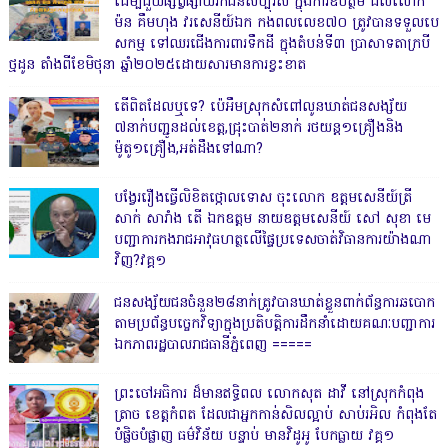
ដើម្បីជួយផ្សព្វផ្សាយរកជនសប្បុរស ក្នុងការឧបត្ថម ដល់លោក
ម៉ន គឹមហុង វរសេនីយ៍ឯក កងពលលេខ៧០ ត្រូវបានទទួលបេ
សកម្ម ទៅឈរជើងការពារទឹកដី ក្នុងតំបន់ទី៣ ប្រាសាទតាក្របី
ថ្មដូន តាំងពីខែមិថុនា ឆ្នាំ២០២៥ដោយសារមានការខ្វះខាត
តើពិតដែលឬទេ? ប៉េអឹមស្រុកសំពៅលូនឃាត់ជនសង្ស័យ
៧នាក់បញ្ជូនដល់ខេត្ត,ជ្រុះបាត់២នាក់ រថយន្ត១គ្រឿងនិង
ម៉ូតូ១គ្រឿង,អត់ដឹងទៅណា?
បង្វែររឿងធ្វើលិខិតថ្កោលទោស ចុះលោក ឧត្តមសេនីយ៍ត្រី
សាក់ សារាំង តើ ឯកឧត្តម នាយឧត្តមសេនីយ៍ សៅ សុខា មេ
បញ្ជាការកងរាជអាវុធហត្ថលើផ្ទៃប្រទេសចាត់វិធានការយ៉ាងណា
វិញ?វគ្គ១
ជនសង្ស័យជនចំនួន២៨នាក់ត្រូវបានឃាត់ខ្លួនពាក់ព័ន្ធការឆបោក
តាមប្រព័ន្ធបច្ចេកវិទ្យាក្នុងប្រតិបត្តិការដឹកនាំដោយគណៈបញ្ជាការ
ឯកភាពរដ្ឋបាលរាជធានីភ្នំពេញ ‎=====
ព្រះចៅអធិការ ដ៏មានឥទ្ធិពល លោកសុត ដាវី នៅស្រុកកំពុង
ត្រាច ខេត្តកំពត ដែលជាអ្នកកាន់សិលល្អាប់ សាប់រអិល កំពុងតែ
បំផ្លិចបំផ្លាញ ធម៌វិន័យ បន្ទាប់ មានវិដូអូ បែកធ្លាយ វគ្គ១