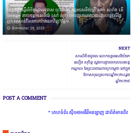
បង្វែររឿងធ្វើលិខិតថ្កោលទោស ចុះលោក ឧត្តមសេនីយ៍ត្រី សាក់ សារាំង តើ
ឯកឧត្តម នាយឧត្តមសេនីយ៍ សៅ សុខា មេបញ្ជាការកងរាជអាវុធហត្ថលើផ្ទៃ
ប្រទេសចាត់វិធានការយ៉ាងណាវិញ?វគ្គ១
November 29, 2025
NEXT
សារលិខិតជូនពរ លោកឧត្តមសេនីយ៍ទោ
ឈឿន សុចិត្ត ស្នងការដ្ឋាននគរបាលខេត្ត
កណ្តាល នៃព្រះរាជាណាចក្រកម្ពុជា នៅក្នុង
ឱកាសបុណ្យសកលឆ្នាំ២០២៤ឆ្លង
ឆ្នាំ២០២៥
POST A COMMENT
* គេហទំព័រ ស៊ីអេចអធីវីអនឡាញ ជាព័ត៌មានពិត រហ័ស អព្