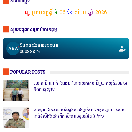
កាលបរិច្ឆេទ
ថ្ងៃ
ព្រហស្បត្តិ៍
ទី
06
ខែ
សីហា
ឆ្នាំ
2026
សូមអរគុណសម្រាប់ការឧត្ថម្ភ
Suonchamroeun
000888761
POPULAR POSTS
លោក នី ណាក់ អំពាវនាវឲ្យនាយករដ្ឋមន្ត្រីជួយរកយុត្តិធម៌ជាថ្នូរ
នឹងការចុះចូល
បែកធ្លាយឯកសាររបស់ស្នងការរងម្នាក់នៅខេត្តកណ្ដាល ដោយ
គាត់ខំប្រឹងប្រែងធ្វើការមិនព្រមចូលនិវត្តន៍ វគ្គ១