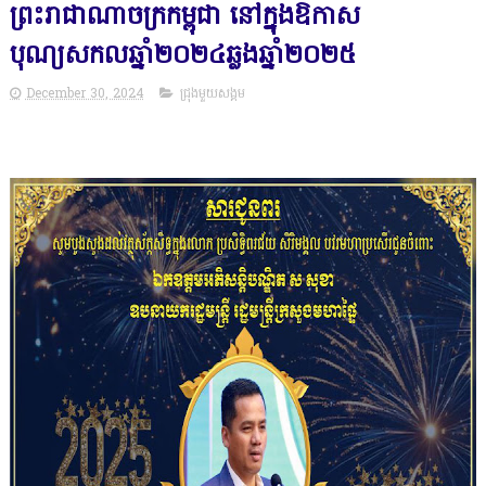
ព្រះរាជាណាចក្រកម្ពុជា នៅក្នុងឱកាស
បុណ្យសកលឆ្នាំ២០២៤ឆ្លងឆ្នាំ២០២៥
December 30, 2024
ជ្រុងមួយសង្គម