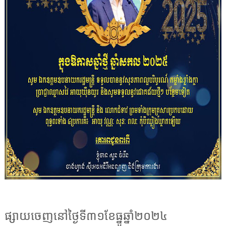
ផ្សាយចេញនៅថ្ងៃទី៣១ខែធ្នូឆ្នាំ២០២៤