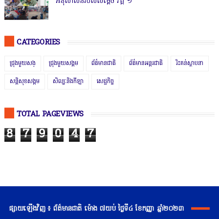
អនុសាសន៍របស់សម្ដេច វគ្គ ១
CATEGORIES
ជ្រុងមួយសង្
ជ្រុងមួយសង្គម
ព័ត៌មានជាតិ
ព័ត៌មានអន្តរជាតិ
រិះគន់ស្ថាបនា
សន្តិសុខសង្គម
សិល្បៈនិងកីឡា
សេដ្ឋកិច្ច
TOTAL PAGEVIEWS
8
7
9
0
4
7
ផ្សាយឡើងវិញ ៖ ព័ត៌មានជាតិ ម៉ោង ៧យប់ ថ្ងៃទី៤ ខែកញ្ញា ឆ្នាំ២០២៣