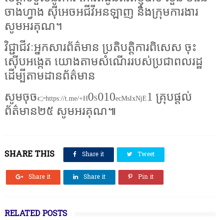
ចាងហ្វាង ស៊ីអេចអជីវីអនឡាញ និងក្រុមការងារ
សូមអរគុណ។
វិជ្ជាជីវៈអ្នកសារព័ត៌មាន ប្រតិបត្តិការពិសេស ចុះ
ស៊ើបអង្កេត យោងតាមសំណើររបស់ប្រជាពលរដ្ឋ
ដើម្បីតាមដានព័ត៌មាន
សូមចុច
0
010
1 គ្រុបផ្តល់
👉https://t.me/+H
S
ecMsIxNjE
ព័ត៌មាន២៥ សូមអរគុណ៕
SHARE THIS
Share it
Tweet
Share it
Share it
Pin it
RELATED POSTS