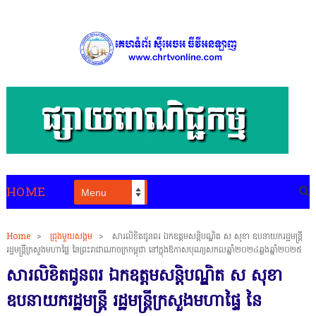
HOME
Home
>
ជ្រុងមួយសង្គម
>
សារលិខិតជូនពរ ឯកឧត្តមសន្តិបណ្ឌិត ស សុខា ឧបនាយករដ្ឋមន្ត្រី
រដ្ឋមន្ត្រីក្រសួងមហាផ្ទៃ នៃព្រះរាជាណាចក្រកម្ពុជា នៅក្នុងឱកាសបុណ្យសកលឆ្នាំ២០២៤ឆ្លងឆ្នាំ២០២៥
សារលិខិតជូនពរ ឯកឧត្តមសន្តិបណ្ឌិត ស សុខា
ឧបនាយករដ្ឋមន្ត្រី រដ្ឋមន្ត្រីក្រសួងមហាផ្ទៃ នៃ