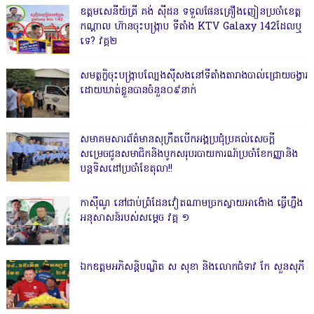
ឧត្តមសេនីយ៍ត្រី គង់ ស៊ីដន ទទួលផែនគ្រឿងញៀនប្រចាំខេត្ត
កណ្តាល ហ៊ានចុះបង្ក្រាប ទីតាំង KTV Galaxy 142ដែលឬ
ទេ? វគ្គ២
សមត្ថកិ្ចចុះបង្ក្រាបល្បែងស៊ីសងនៅទីតាំងតារាងបាល់ជ្រោយចង្វារ
ដោយឃាត់ខ្លួនបានចំនួន០៩នាក់
សមាគមសារព័ត៌មានសុក្រឹតបើកអង្គប្រជុំប្រគល់សេចក្តី
សម្រេចជូនសមាជិកនិងបូកសរុបរបាយការណ៍ប្រចាំខែកញ្ញានិង
បន្តទិសដៅប្រចាំខែតុលា!!
កាសុីណូ នៅជាប់ព្រំដែនវៀតណាមច្រកស្វាយអាង៉ោង ធ្វើហ្នឹង
អនុសាសន៍របស់សម្ដេច វគ្គ ១
ឯកឧត្តមអភិសន្តិបណ្ឌិត ស សុខា និងលោកជំទាវ កែ សួនសុភី