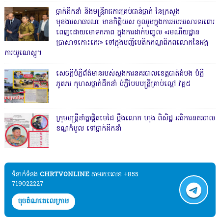
ថ្នាក់ដឹកនាំ និងមន្ត្រីរាជការគ្រប់ជាន់ថ្នាក់ នៃក្រសួង
មុខងារសាធារណៈ មានកិត្តិយស ចូលរួមក្នុងការអបអរសារទរពោរ
ពេញដោយមោទកភាព ក្នុងការដាក់បញ្ចូល «រមណីយដ្ឋាន
ប្រាសាទកោះកេរ» ទៅក្នុងបញ្ជីបេតិកភណ្ឌពិភពលោកនៃអង្គ
ការយូណេស្កូ។
សេចក្តីបំភ្លឺព័ត៌មានរបស់ស្នងការនគរបាលខេត្តបាត់ដំបង បំភ្លឺ
ភូតភរ កុហសថ្នាក់ដឹកនាំ បំភ្លឺបែបបន្ត្រីគ្រាប់ល្ពៅ វគ្គ៥
ក្រុមមន្ត្រីនាំគ្នាផ្ដិតមេដៃ ប្ដឹងលោក ហុង ពិសិដ្ឋ អធិការនគរបាល
ខណ្ឌកំបូល ទៅថ្នាក់ដឹកនាំ
ទំនាក់ទំនង​​
CHRTVONLINE
តាមរយៈលេខ +855
719022227
ចុចតំណតេលេក្រាម