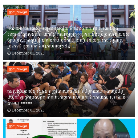
ជ្រុងមួយសង្គម
កងរាជឣាវុធហត្ថខេត្តបញ្ជូនជនសង្ស័យ ចំនួន១៤នាក់ ទៅសាលាដំបូង
ខេត្តឣនុវត្តតាមនីតិវិធី ពាក់ព័ន្ធ ករណីជួញដូរ រក្សាទុក និងប្រើប្រាស់ដោយខុស
ច្បាប់នូវសារធាតុញៀន, កាន់កាប់ ឬដឹកជញ្ជូនអាវុធដោយគ្មានការអនុញ្ញាត,
រួមភេទជាមួយអនីតិជនក្រោមអាយុ១៥ឆ្នាំ ...
December 01, 2025
ជ្រុងមួយសង្គម
ជនសង្ស័យជនចំនួន២៨នាក់ត្រូវបានឃាត់ខ្លួនពាក់ព័ន្ធការឆបោកតាមប្រព័ន្ធ
បច្ចេកវិទ្យាក្នុងប្រតិបត្តិការដឹកនាំដោយគណៈបញ្ជាការឯកភាពរដ្ឋបាលរាជធានី
ភ្នំពេញ ‎=====
December 01, 2025
ជ្រុងមួយសង្គម