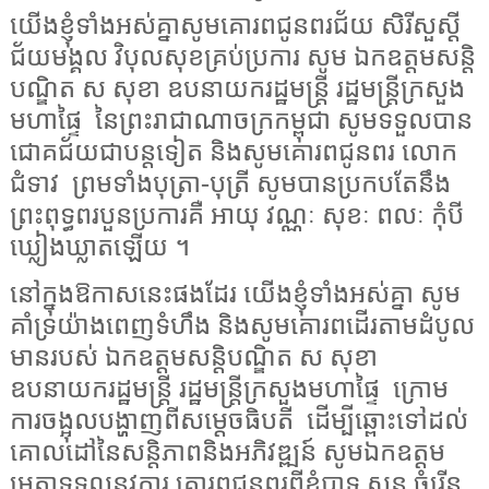
យើងខ្ញុំទាំងអស់គ្នាសូមគោរពជូនពរជ័យ សិរីសួស្ដី
ជ័យមង្គល វិបុលសុខគ្រប់ប្រការ សូម ឯកឧត្តមសន្តិ
បណ្ឌិត ស សុខា ឧបនាយករដ្ឋមន្ត្រី រដ្ឋមន្ត្រីក្រសួង
មហាផ្ទៃ
នៃព្រះរាជាណាចក្រកម្ពុជា សូមទទួលបាន
ជោគជ័យជាបន្តទៀត និងសូមគោរពជូនពរ លោក
ជំទាវ
ព្រមទាំងបុត្រា-បុត្រី សូមបានប្រកបតែនឹង
ព្រះពុទ្ធពរបួនប្រការគឺ អាយុ វណ្ណៈ សុខៈ ពលៈ កុំបី
ឃ្លៀងឃ្លាតឡើយ ។
នៅក្នុងឱកាសនេះផងដែរ យើងខ្ញុំទាំងអស់គ្នា សូម
គាំទ្រយ៉ាងពេញទំហឹង និងសូមគោរពដើរតាមដំបូល
មានរបស់ ឯកឧត្តមសន្តិបណ្ឌិត ស សុខា
ឧបនាយករដ្ឋមន្ត្រី រដ្ឋមន្ត្រីក្រសួងមហាផ្ទៃ
ក្រោម
ការចង្អុលបង្ហាញពីសម្តេចធិបតី
ដើម្បីឆ្ពោះទៅដល់
គោលដៅនៃសន្តិភាពនិងអភិវឌ្ឍន៍ សូមឯកឧត្តម
មេត្តាទទួលនូវការ គោរពជូនពរពីខ្ញុំបាទ សួន ចំរើន