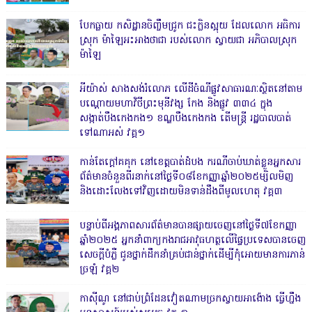
បែកធ្លាយ កសិដ្ឋានចិញ្ចឹមជ្រូក ជះក្លិនស្អុយ ដែលលោក អធិការ
ស្រុក ម៉ាឡៃអះអាងថាជា របស់លោក ស្វាយជា អភិបាលស្រុក
ម៉ាឡៃ
អីយ៉ាស់ សាងសង់រំលោភ លើដីចំណីផ្លូវសាធារណៈស្ថិតនៅតាម
បណ្ដោយមហាវិថីព្រះមុនីវង្ស កែង និងផ្លូវ ៣៣៤ ក្នុង
សង្កាត់បឹងកេងកង១ ខណ្ឌបឹងកេងកង តើមន្ត្រី រដ្ឋបាលបាត់
ទៅណាអស់ វគ្គ១
កាន់តែក្តៅគគុក នៅខេត្តបាត់ដំបង ករណីចាប់ឃាត់ខ្លួនអ្នកសារ
ព័ត៌មានចំនួនពីរនាក់នៅថ្ងៃទី០៨ខែកញ្ញាឆ្នាំ២០២៥ម្សិលមិញ
និងដោះលែងទៅវិញដោយមិនទាន់ដឹងពីមូលហេតុ វគ្គ៣
បន្ទាប់ពីអង្គភាពសារព័ត៌មានបានផ្សាយចេញនៅថ្ងៃទី៧ខែកញ្ញា
ឆ្នាំ២០២៥ អ្នកនាំពាក្យកងរាជអាវុធហត្ថលើផ្ទៃប្រទេសបានចេញ
សេចក្តីបំភ្លឺ ជូនថ្នាក់ដឹកនាំគ្រប់ជាន់ថ្នាក់ដើម្បីកុំអោយមានការភាន់
ច្រឡំ វគ្គ២
កាសុីណូ នៅជាប់ព្រំដែនវៀតណាមច្រកស្វាយអាង៉ោង ធ្វើហ្នឹង