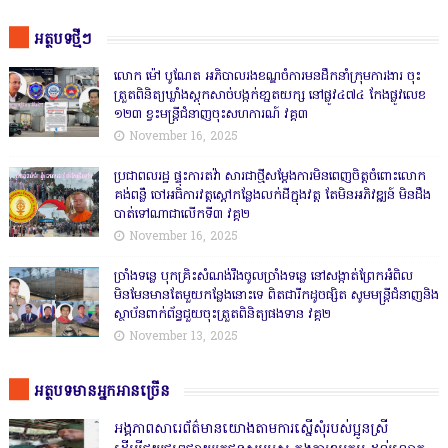
អត្ថបទថ្មីៗ
លោក ម៉ៅ បូណែត អភិបាលរងខណ្ឌចំការមនដឹកនាំក្រុមការងារ ចុះ
ត្រួតពិនិត្យឃ្លាំងស្តុកសាច់បង្កក់ខា្នតយក្ស នៅផ្លូវ៤៧៤ កែងផ្លូវលេខ
១២៣ ខ្វះមន្ត្រីជំនាញចុះសហការណ៍ វគ្គ៣
November 16, 2025
ប្រជាពលរដ្ឋ ផ្ទុះការតវ៉ា សារជាថ្មីសម្តែងការមិនពេញចិត្តចំពោះលោក
គង់ពន្លឺ ចៅអធិការវត្តស្ដៅកន្លែងលក់ដីក្នុងវត្ត តែមិនអភិវឌ្ឍន៍ មិនដឹង
បាត់ទៅណាជាលើកទី៣ វគ្គ២
November 16, 2025
ច្រាំងទន្លេ បុកគ្រិះសំណង់រឹងចូលច្រាំងទន្លេ នៅសង្កាត់ព្រែកអំពិល
មិនមែនមានតែមួយកន្លែងនោះទេ ពិតជារីកដូចផ្សិត សូមមន្ត្រីជំនាញនិង
ស្ថាប័នពាក់ព័ន្ធជួយចុះត្រួតពិនិត្យផងទាន វគ្គ២
November 13, 2025
អត្ថបទមានអ្នកអានច្រើន
អង្គភាពសារេព័ត៌មានយោងតាមការស្នើសុំរបស់ប្អូនស្រី