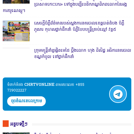
ប្រាសាទកោះកេរ» ទៅក្នុងបញ្ជីបេតិកភណ្ឌពិភពលោកនៃអង្គ
ការយូណេស្កូ។
សេចក្តីបំភ្លឺព័ត៌មានរបស់ស្នងការនគរបាលខេត្តបាត់ដំបង បំភ្លឺ
ភូតភរ កុហសថ្នាក់ដឹកនាំ បំភ្លឺបែបបន្ត្រីគ្រាប់ល្ពៅ វគ្គ៥
ក្រុមមន្ត្រីនាំគ្នាផ្ដិតមេដៃ ប្ដឹងលោក ហុង ពិសិដ្ឋ អធិការនគរបាល
ខណ្ឌកំបូល ទៅថ្នាក់ដឹកនាំ
ទំនាក់ទំនង​​
CHRTVONLINE
តាមរយៈលេខ +855
719022227
ចុចតំណតេលេក្រាម
អត្ថបទថ្មីៗ