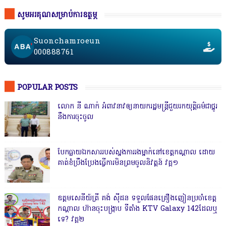
សូមអរគុណសម្រាប់ការឧត្ថម្ភ
Suonchamroeun
000888761
POPULAR POSTS
លោក នី ណាក់ អំពាវនាវឲ្យនាយករដ្ឋមន្ត្រីជួយរកយុត្តិធម៌ជាថ្នូរ
នឹងការចុះចូល
បែកធ្លាយឯកសាររបស់ស្នងការរងម្នាក់នៅខេត្តកណ្ដាល ដោយ
គាត់ខំប្រឹងប្រែងធ្វើការមិនព្រមចូលនិវត្តន៍ វគ្គ១
ឧត្តមសេនីយ៍ត្រី គង់ ស៊ីដន ទទួលផែនគ្រឿងញៀនប្រចាំខេត្ត
កណ្តាល ហ៊ានចុះបង្ក្រាប ទីតាំង KTV Galaxy 142ដែលឬ
ទេ? វគ្គ២