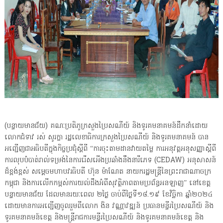
(បន្ទាយមានជ័យ) គណៈប្រតិភូក្រសួងប្រៃសណីយ៍ និងទូរគមនាគមន៍ដឹកនាំដោយ
លោកជំទាវ រស់ សូរក្ខា រដ្ឋលេខាធិការក្រសួងប្រៃសណីយ៍ និងទូរគមនាគមន៍ បាន
អញ្ជើញជាអធិបតីក្នុងកិច្ចប្រជុំស្ដីពី “ការចុះតាមដានវាយតម្លៃ ការអនុវត្តអនុសញ្ញាស្តីពី
ការលុបបំបាត់រាល់ទម្រង់នៃការរើសអើងប្រឆាំងនឹងនារីភេទ (CEDAW) អនុសាសន៍
ដ៏ខ្ពង់ខ្ពស់ សម្តេចមហាបវរធិបតី ហ៊ុន ម៉ាណែត នាយករដ្ឋមន្ត្រីនៃព្រះរាជាណាចក្រ
កម្ពុជា និងការលើកកម្ពស់ការយល់ដឹងអំពីសុវត្ថិភាពតាមប្រព័ន្ធអនឡាញ” នៅខេត្ត
បន្ទាយមានជ័យ ដែលមានរយៈពេល ២ថ្ងៃ ចាប់ពីថ្ងៃទី១៨.១៩ ខែវិច្ឆិកា ឆ្នាំ២០២៤
ដោយមានការអញ្ជើញចូលរួមពីលោក ងិន វណ្ណាវឌ្ឍន៍ ប្រធានមន្ទីរប្រៃសណីយ៍ និង
ទូរគមនាគមន៍ខេត្ត និងមន្ត្រីរាជការមន្ទីរប្រៃសណីយ៍ និងទូរគមនាគមន៍ខេត្ត និង