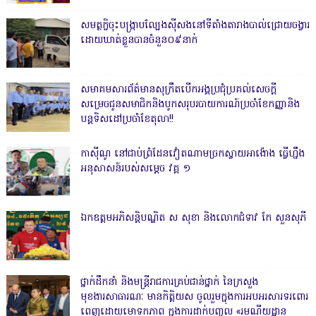
សមត្ថកិ្ចចុះបង្ក្រាបល្បែងស៊ីសងនៅទីតាំងតារាងបាល់ជ្រោយចង្វារ
ដោយឃាត់ខ្លួនបានចំនួន០៩នាក់
សមាគមសារព័ត៌មានសុក្រឹតបើកអង្គប្រជុំប្រគល់សេចក្តី
សម្រេចជូនសមាជិកនិងបូកសរុបរបាយការណ៍ប្រចាំខែកញ្ញានិង
បន្តទិសដៅប្រចាំខែតុលា!!
កាសុីណូ នៅជាប់ព្រំដែនវៀតណាមច្រកស្វាយអាង៉ោង ធ្វើហ្នឹង
អនុសាសន៍របស់សម្ដេច វគ្គ ១
ឯកឧត្តមអភិសន្តិបណ្ឌិត ស សុខា និងលោកជំទាវ កែ សួនសុភី
ថ្នាក់ដឹកនាំ និងមន្ត្រីរាជការគ្រប់ជាន់ថ្នាក់ នៃក្រសួង
មុខងារសាធារណៈ មានកិត្តិយស ចូលរួមក្នុងការអបអរសារទរពោរ
ពេញដោយមោទកភាព ក្នុងការដាក់បញ្ចូល «រមណីយដ្ឋាន