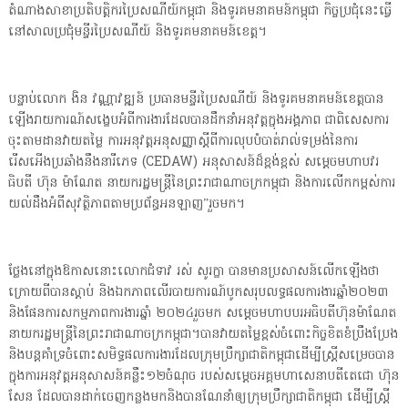
តំណាងសាខាប្រតិបត្តិករប្រៃសណីយ៍កម្ពុជា និងទូរគមនាគមន៍កម្ពុជា កិច្ចប្រជុំនេះធ្វើ
នៅសាលប្រជុំមន្ទីរប្រៃសណីយ៍ និងទូរគមនាគមន៍ខេត្ត។
បន្ទាប់លោក ងិន វណ្ណាវឌ្ឍន៍ ប្រធានមន្ទីរប្រៃសណីយ៍ និងទូរគមនាគមន៍ខេត្តបាន
ឡើងរាយការណ៍សង្ខេបអំពីការងារដែលបានដឹកនាំអនុវត្តក្នុងអង្គភាព ជាពិសេសការ
ចុះតាមដានវាយតម្លៃ ការអនុវត្តអនុសញ្ញាស្តីពីការលុបបំបាត់រាល់ទម្រង់នៃការ
រើសអើងប្រឆាំងនឹងនារីភេទ (CEDAW) អនុសាសន៍ដ៏ខ្ពង់ខ្ពស់ សម្តេចមហាបវរ
ធិបតី ហ៊ុន ម៉ាណែត នាយករដ្ឋមន្ត្រីនៃព្រះរាជាណាចក្រកម្ពុជា និងការលើកកម្ពស់ការ
យល់ដឹងអំពីសុវត្ថិភាពតាមប្រព័ន្ធអនឡាញ”រួចមក។
ថ្លែងនៅក្នុងឱកាសនោះលោកជំទាវ រស់ សូរក្ខា បានមានប្រសាសន៍លើកឡើងថា
ក្រោយពីបានស្ដាប់ និងឯកភាពលើរបាយការណ៍បូកសរុបលទ្ធផលការងារឆ្នាំ២០២៣
និងផែនការសកម្មភាពការងារឆ្នាំ ២០២៤រួចមក សម្ដេចមហាបបរអធិបតីហ៊ុនម៉ាណែត
នាយករដ្ឋមន្ត្រីនៃព្រះរាជាណាចក្រកម្ពុជា។បានវាយតម្លៃខ្ពស់ចំពោះកិច្ចខិតខំប្រឹងប្រែង
និងបន្តគាំទ្រចំពោះសមិទ្ធផលការងារដែលក្រុមប្រឹក្សាជាតិកម្ពុជាដើម្បីស្ត្រីសម្រេចបាន
ក្នុងការអនុវត្តអនុសាសន៍គន្លឹះ១២ចំណុច របស់សម្ដេចអគ្គមហាសេនាបតីតេជោ ហ៊ុន
សែន ដែលបានដាក់ចេញកន្លងមកនិងបានណែនាំឲ្យក្រុមប្រឹក្សាជាតិកម្ពុជា ដើម្បីស្ត្រី