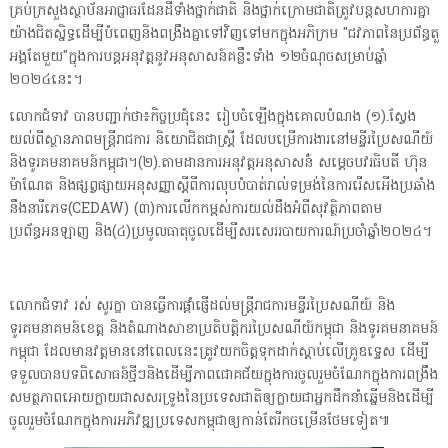
គ្រប់ក្រសួងស្ថាប័នអាជ្ញាធរដែនដីទាំងថ្នាក់ជាតិ និងថ្នាក់ក្រោមជាតិត្រូវបន្តសហការគ្នា
យ៉ាងជិតស្និទ្ធដើម្បីបំពេញនិងពង្រឹងគ្នាទៅវិញទៅមកក្នុងអភិក្រម "ជវភាពនៃប្រព័ន្ធតួ
អង្គតែមួយ"ក្នុងការបន្តអនុវត្តនូវអនុសាសន៍គន្លឹះទាំង ១២ចំណុចសម្រាប់ឆ្នាំ
២០២៤នេះ។
លោកជំទាវ បានបញ្ជាក់ថា៖កិច្ចប្រជុំនេះ រៀបចំឡើងក្នុងគោលបំណង (១).ស្វែង
យល់ពីស្ថានភាពមន្ត្រីរាជការ និយោជិតជាស្ត្រី ដែលបម្រើការងារនៅមន្ទីរប្រៃសណីយ៍
និងទូរគមនាគមន៍កម្ពុជា។(២).តាមដានការអនុវត្តអនុសាសន់៍ សម្តេចបវរធិបតី ហ៊ុន
ម៉ាណែត និងផ្សព្វផ្សាយអនុសញ្ញាស្តីពីការលុបបំបាត់រាល់ទម្រង់នៃការរើសអើងប្រឆាំង
នឹងនារីភេទ(CEDAW) (៣)ការលើកកម្ពស់ការយល់ដឹងអំពីសុវត្ថិភាពតាម
ប្រព័ន្ធអនឡាញ និង(៤)ប្រមូលធាតុចូលដើម្បីសរសេររបាយការណ៍ប្រចាំឆ្នាំ២០២៤។
លោកជំទាវ រស់ សូរក្ខា បានធ្វើការផ្ដាំផ្ញើដល់មន្ត្រីរាជការមន្ទីរប្រៃសណីយ៍ និង
ទូរគមនាគមន៍ខេត្ត និងតំណាងសាខាប្រតិបត្តិករប្រៃសណីយ៍កម្ពុជា និងទូរគមនាគមន៍
កម្ពុជា ដែលមានវត្តមាននៅពេលនេះត្រូវយកចិត្តទុកដាក់ស្ដាប់លើគ្រូឧទ្ទេស ដើម្បី
ទទួលបានបទពិសោធន៍ថ្មីៗនិងដើម្បីភាពជោគជ័យក្នុងការចូលរួមចំណែកក្នុងការពង្រឹង
សមត្ថភាពអោយក្លាយជាសសរទ្រូងនៃប្រទេសជាតិឲ្យក្លាយជាអ្នកដឹកនាំឆ្នើមនិងដើម្បី
ចូលរួមចំណែកក្នុងការអភិវឌ្ឍប្រទេសកម្ពុជាឲ្យកាន់តែរីកចម្រើនថែមទៀត៕