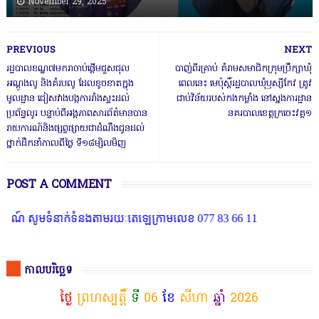
November 29, 2025
PREVIOUS
NEXT
រដ្ឋបាលខណ្ឌ៧មករាចាប់ផ្ដើមជួសជុល
បាញ់ពីរគ្រាប់ គំរាមសមាជិកក្រុមប្រឹក្សាឃុំ
អណ្ដូងលូ និងគំរបលូ ដែលខូចខាតក្នុង
ពេលនេះ មេប៉ុស្តិ៍រដ្ឋបាលឃុំឫស្សីកែវ ត្រូវ
មូលដ្ឋាន ជៀសវាងបង្កការរាំងស្ទះដល់
ជាប់វិន័យរបស់កងកម្លាំង នៅស្នងការដ្ឋាន
ប្រព័ន្ធលូរ បន្ទាប់ពីអង្គភាពសារព័ត៌មានបាន
នគរបាលខេត្តក្រចេះវគ្គ១
រាយការណ៍និងផ្សព្វផ្សាយជាដំណឹងជូនដល់
ថ្នាក់ដឹកនាំកាលពីថ្ងៃ ទី១៨ម្សិលមិញ
POST A COMMENT
ំនាក់ទំនងតាមរយៈតេឡេក្រាមលេខ 077 83 66 11
កាលបរិច្ឆេទ
ថ្ងៃ
ព្រហស្បត្តិ៍
ទី
06
ខែ
សីហា
ឆ្នាំ
2026