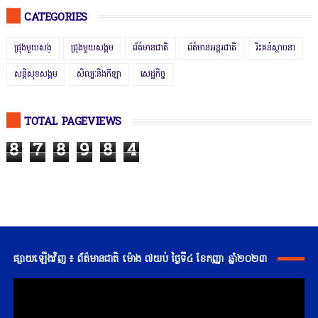
CATEGORIES
ជ្រុងមួយសង្
ជ្រុងមួយសង្គម
ព័ត៌មានជាតិ
ព័ត៌មានអន្តរជាតិ
រិះគន់ស្ថាបនា
សន្តិសុខសង្គម
សិល្បៈនិងកីឡា
សេដ្ឋកិច្ច
TOTAL PAGEVIEWS
8
7
8
9
8
4
ផ្សាយឡើងវិញ ៖ ព័ត៌មានជាតិ ម៉ោង ៧យប់ ថ្ងៃទី៤ ខែកញ្ញា ឆ្នាំ២០២៣