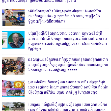
ថ្មដូន តាំងពីខែមិថុនា ឆ្នាំ២០២៥ដោយសារមានការខ្វះខាត
តើពិតដែលឬទេ? ប៉េអឹមស្រុកសំពៅលូនឃាត់ជនសង្ស័យ
៧នាក់បញ្ជូនដល់ខេត្ត,ជ្រុះបាត់២នាក់ រថយន្ត១គ្រឿងនិង
ម៉ូតូ១គ្រឿង,អត់ដឹងទៅណា?
បង្វែររឿងធ្វើលិខិតថ្កោលទោស ចុះលោក ឧត្តមសេនីយ៍ត្រី
សាក់ សារាំង តើ ឯកឧត្តម នាយឧត្តមសេនីយ៍ សៅ សុខា មេ
បញ្ជាការកងរាជអាវុធហត្ថលើផ្ទៃប្រទេសចាត់វិធានការយ៉ាងណា
វិញ?វគ្គ១
ជនសង្ស័យជនចំនួន២៨នាក់ត្រូវបានឃាត់ខ្លួនពាក់ព័ន្ធការឆបោក
តាមប្រព័ន្ធបច្ចេកវិទ្យាក្នុងប្រតិបត្តិការដឹកនាំដោយគណៈបញ្ជាការ
ឯកភាពរដ្ឋបាលរាជធានីភ្នំពេញ ‎=====
ព្រះចៅអធិការ ដ៏មានឥទ្ធិពល លោកសុត ដាវី នៅស្រុកកំពុង
ត្រាច ខេត្តកំពត ដែលជាអ្នកកាន់សិលល្អាប់ សាប់រអិល កំពុងតែ
បំផ្លិចបំផ្លាញ ធម៌វិន័យ បន្ទាប់ មានវិដូអូ បែកធ្លាយ វគ្គ១
បែកធ្លាយ កសិដ្ឋានចិញ្ចឹមជ្រូក ជះក្លិនស្អុយ ដែលលោក អធិការ
ស្រុក ម៉ាឡៃអះអាងថាជា របស់លោក ស្វាយជា អភិបាលស្រុក