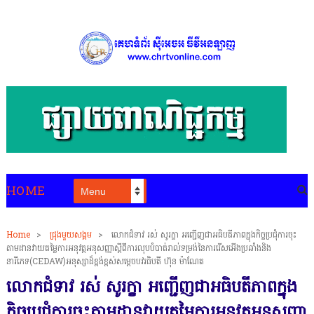
HOME
Home
>
ជ្រុងមួយសង្គម
>
លោកជំទាវ រស់ សូរក្ខា អញ្ជើញជាអធិបតីភាពក្នុងកិច្ចប្រជុំការចុះ
តាមដានវាយតម្លៃការអនុវត្តអនុសញ្ញាស្ដីពីការលុបបំបាត់រាល់ទម្រង់នៃការរើសអើងប្រឆាំងនិង
នារីភេទ(CEDAW)អនុស្សាដ៏ខ្ពង់ខ្ពស់សម្ដេចបវរធិបតី ហ៊ុន ម៉ាណែត
លោកជំទាវ រស់ សូរក្ខា អញ្ជើញជាអធិបតីភាពក្នុង
កិច្ចប្រជុំការចុះតាមដានវាយតម្លៃការអនុវត្តអនុសញ្ញា