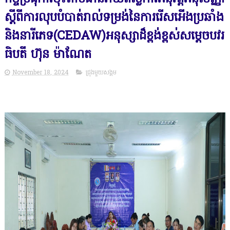
ស្ដីពីការលុបបំបាត់រាល់ទម្រង់នៃការរើសអើងប្រឆាំង
និងនារីភេទ(CEDAW)អនុស្សាដ៏ខ្ពង់ខ្ពស់សម្ដេចបវរ
ធិបតី ហ៊ុន ម៉ាណែត
November 18, 2024
ជ្រុងមួយសង្គម