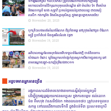
ទឹកផ្លែឈើយ៉ូស ១៦០០កេស ត្រូវបានលោកជំទាវឧកញ៉ាអគ្គ
មហាឧបាសិកាសិរីករុណាបុទុមរតន៍បណ្ឌិត ម៉ៅ ម៉ាល័យ កែ គឹមយ៉ាន
និងលោកស្រី ហេង សុទ្ធាវី ប្រគល់ជូនដល់ប្រជាពលរដ្ឋ ជាជនភៀ
សសឹក កងកម្លាំង និងសិស្សានុសិស្ស ក្នុងខេត្តបន្ទាយមានជ័យ
November 20, 2025
បុកគ្រិះសាងសង់សំណង់រំលោភ ដីច្រាំងទន្លេ នៅក្រុងសំពៅពូន ចំណែក
មន្ត្រី ប្រចាំតំបន់ មិនគួរមើលរំលង វគ្គ២
November 19, 2025
អភិបាលខណ្ឌសែនសុខដែលទើបទទួលតំណែងថ្មី ចាត់វិធានការ
យ៉ាងណា ចំពោះ ឃ្លាំងស្តុកសាច់បង្កក់គ្មានស្លាកយីហោខា្នតយក្ស នៅ
តាមបណ្តោយផ្លូវ<ឧកញ៉ាទ្រីហេង២០១១
November 19, 2025
អត្ថបទមានអ្នកអានច្រើន
អង្គភាពសារេព័ត៌មានយោងតាមការស្នើសុំរបស់ប្អូនស្រី
ដើម្បីជួយផ្សព្វផ្សាយរកជនសប្បុរស ក្នុងការឧបត្ថម ដល់លោក
ម៉ន គឹមហុង វរសេនីយ៍ឯក កងពលលេខ៧០ ត្រូវបានទទួលបេ
សកម្ម ទៅឈរជើងការពារទឹកដី ក្នុងតំបន់ទី៣ ប្រាសាទតាក្របី