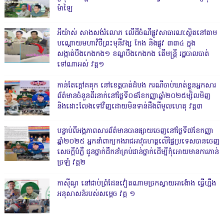
ម៉ាឡៃ
អីយ៉ាស់ សាងសង់រំលោភ លើដីចំណីផ្លូវសាធារណៈស្ថិតនៅតាម
បណ្ដោយមហាវិថីព្រះមុនីវង្ស កែង និងផ្លូវ ៣៣៤ ក្នុង
សង្កាត់បឹងកេងកង១ ខណ្ឌបឹងកេងកង តើមន្ត្រី រដ្ឋបាលបាត់
ទៅណាអស់ វគ្គ១
កាន់តែក្តៅគគុក នៅខេត្តបាត់ដំបង ករណីចាប់ឃាត់ខ្លួនអ្នកសារ
ព័ត៌មានចំនួនពីរនាក់នៅថ្ងៃទី០៨ខែកញ្ញាឆ្នាំ២០២៥ម្សិលមិញ
និងដោះលែងទៅវិញដោយមិនទាន់ដឹងពីមូលហេតុ វគ្គ៣
បន្ទាប់ពីអង្គភាពសារព័ត៌មានបានផ្សាយចេញនៅថ្ងៃទី៧ខែកញ្ញា
ឆ្នាំ២០២៥ អ្នកនាំពាក្យកងរាជអាវុធហត្ថលើផ្ទៃប្រទេសបានចេញ
សេចក្តីបំភ្លឺ ជូនថ្នាក់ដឹកនាំគ្រប់ជាន់ថ្នាក់ដើម្បីកុំអោយមានការភាន់
ច្រឡំ វគ្គ២
កាសុីណូ នៅជាប់ព្រំដែនវៀតណាមច្រកស្វាយអាង៉ោង ធ្វើហ្នឹង
អនុសាសន៍របស់សម្ដេច វគ្គ ១