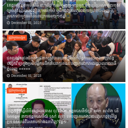
កងរាជឣាវុធហត្ថខេត្តបញ្ជូនជនសង្ស័យ ចំនួន១៤នាក់ ទៅសាលាដំបូង
ខេត្តឣនុវត្តតាមនីតិវិធី ពាក់ព័ន្ធ ករណីជួញដូរ រក្សាទុក និងប្រើប្រាស់ដោយខុស
ច្បាប់នូវសារធាតុញៀន, កាន់កាប់ ឬដឹកជញ្ជូនអាវុធដោយគ្មានការអនុញ្ញាត,
រួមភេទជាមួយអនីតិជនក្រោមអាយុ១៥ឆ្នាំ ...
December 01, 2025
ជ្រុងមួយសង្គម
ជនសង្ស័យជនចំនួន២៨នាក់ត្រូវបានឃាត់ខ្លួនពាក់ព័ន្ធការឆបោកតាមប្រព័ន្ធ
បច្ចេកវិទ្យាក្នុងប្រតិបត្តិការដឹកនាំដោយគណៈបញ្ជាការឯកភាពរដ្ឋបាលរាជធានី
ភ្នំពេញ ‎=====
December 01, 2025
ជ្រុងមួយសង្គម
បង្វែររឿងធ្វើលិខិតថ្កោលទោស ចុះលោក ឧត្តមសេនីយ៍ត្រី សាក់ សារាំង តើ
ឯកឧត្តម នាយឧត្តមសេនីយ៍ សៅ សុខា មេបញ្ជាការកងរាជអាវុធហត្ថលើផ្ទៃ
ប្រទេសចាត់វិធានការយ៉ាងណាវិញ?វគ្គ១