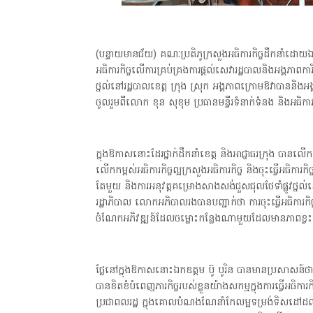
(បន្ទាយមានជ័យ) គណៈប្រតិភូក្រសួងអធិការកិច្ចដឹកនាំដោយឯក
អធិការកិច្ចលើការគ្រប់គ្រងការផ្ដល់សេវារដ្ឋបាលនិងអង្គភ
ថ្នល់នៅរដ្ឋបាលខេត្ត ក្រុង ស្រុក អង្គភាពក្រោមឱវាបាននិងអង
ចូលរួមពីលោក ខុន សុខុម ប្រធានមន្ទីរទំនាក់ទំនង និងអធិការកិ
ក្នុងឱកាសនោះដែរថ្នាក់ដឹកនាំខេត្ត និងអាជ្ញាធរក្រុង បា
លើកកម្ពស់អធិការកិច្ចល្អក្រសួងអធិការកិច្ច និងចុះធ្វើអធិក
តែមួយ និងការអនុវត្តគម្រោងសាងសង់ជួសជុលថែទាំផ្លូវថ្នល់នៅរ
រដ្ឋាភិបាល លោកអភិបាលរងបានបញ្ជាក់ថា ការចុះធ្វើអធិការក
ចំណែកអភិវឌ្ឍន៍ដែលចម្លោះកន្លែងណាមួយដែលមានភាពខ្វ
ថ្លែនៅក្នុងឱកាសនោះឯកឧត្តម ប៊ូ បូរិន បានមានប្រសាសន៍ថា៖
បានខិតខំបំពេញភារកិច្ចរបស់ខ្លួនយ៉ាងសកម្មក្នុងការធ្វើអធិការ
ប្រជាពលរដ្ឋ ក្នុងគោលបំណងណែនាំកែលម្អទម្រង់ទិសដៅដល់មន