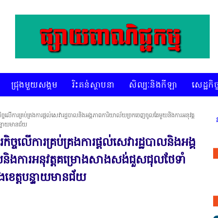
ជ្រុងមួយសង្គម
រិះគន់ស្ថាបនា
សិល្បៈនិងកីឡា
សេដ្ឋកិច្
ារកិច្ចលើការគ្រប់គ្រងការផ្ដល់សេវារដ្ឋបាលនិងអង្គភាពការិយាល័យច្រកចេញចូលតែមួយនិងការអនុវត្ត
* គេហទំព័រ ស៊ីអេចអធីវីអនឡាញ ជាព័ត៌មានពិត រហ័ស អព្
តបន្ទាយមានជ័យ
ារកិច្ចលើការគ្រប់គ្រងការផ្ដល់សេវារដ្ឋបាលនិងអង្គ
ិងការអនុវត្តគម្រោងសាងសង់ជួសជុលថែទាំ
ក្នុងខេត្តបន្ទាយមានជ័យ