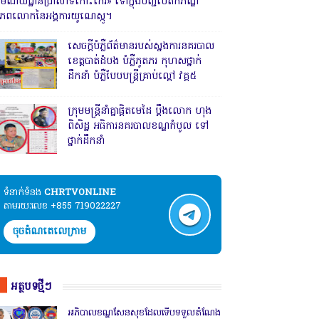
រមណីយដ្ឋានប្រាសាទកោះកេរ» ទៅក្នុងបញ្ជីបេតិកភណ្ឌ
ិភពលោកនៃអង្គការយូណេស្កូ។
សេចក្តីបំភ្លឺព័ត៌មានរបស់ស្នងការនគរបាល
ខេត្តបាត់ដំបង បំភ្លឺភូតភរ កុហសថ្នាក់
ដឹកនាំ បំភ្លឺបែបបន្ត្រីគ្រាប់ល្ពៅ វគ្គ៥
ក្រុមមន្ត្រីនាំគ្នាផ្ដិតមេដៃ ប្ដឹងលោក ហុង
ពិសិដ្ឋ អធិការនគរបាលខណ្ឌកំបូល ទៅ
ថ្នាក់ដឹកនាំ
ទំនាក់ទំនង​​
CHRTVONLINE
តាមរយៈលេខ +855 719022227
ចុចតំណតេលេក្រាម
អត្ថបទថ្មីៗ
អភិបាលខណ្ឌសែនសុខដែលទើបទទួលតំណែង