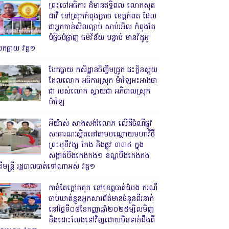
ព្រះចៅអធិការ ដ៏មានឥទ្ធិពល លោកសុត
ដាវី នៅស្រុកកំពុងត្រាច ខេត្តកំពត ដែល
ជាអ្នកកាន់សិលល្អាប់ សាប់រអិល កំពុងតែ
បំផ្លិចបំផ្លាញ ធម៌វិន័យ បន្ទាប់ មានវិដូអូ
ែកធ្លាយ វគ្គ១
បែកធ្លាយ កសិដ្ឋានចិញ្ចឹមជ្រូក ជះក្លិនស្អុយ
ដែលលោក អធិការស្រុក ម៉ាឡៃអះអាងថា
ជា របស់លោក ស្វាយជា អភិបាលស្រុក
ម៉ាឡៃ
អីយ៉ាស់ សាងសង់រំលោភ លើដីចំណីផ្លូវ
សាធារណៈស្ថិតនៅតាមបណ្ដោយមហាវិថី
ព្រះមុនីវង្ស កែង និងផ្លូវ ៣៣៤ ក្នុង
សង្កាត់បឹងកេងកង១ ខណ្ឌបឹងកេងកង
ើមន្ត្រី រដ្ឋបាលបាត់ទៅណាអស់ វគ្គ១
កាន់តែក្តៅគគុក នៅខេត្តបាត់ដំបង ករណី
ចាប់ឃាត់ខ្លួនអ្នកសារព័ត៌មានចំនួនពីរនាក់
នៅថ្ងៃទី០៨ខែកញ្ញាឆ្នាំ២០២៥ម្សិលមិញ
និងដោះលែងទៅវិញដោយមិនទាន់ដឹងពី