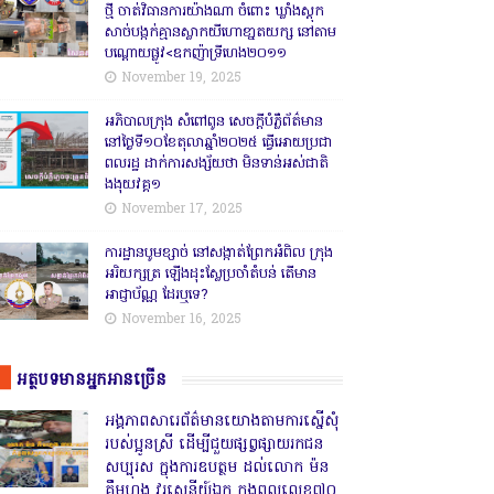
ថ្មី ចាត់វិធានការយ៉ាងណា ចំពោះ ឃ្លាំងស្តុក
សាច់បង្កក់គ្មានស្លាកយីហោខា្នតយក្ស នៅតាម
បណ្តោយផ្លូវ<ឧកញ៉ាទ្រីហេង២០១១
November 19, 2025
អភិបាលក្រុង សំពៅពូន សេចក្តីបំភ្លឺព័ត៌មាន
នៅថ្ងៃទី១០ខែតុលាឆ្នាំ២០២៥ ធ្វើអោយប្រជា
ពលរដ្ឋ ដាក់ការសង្ស័យថា មិនទាន់អស់ជាតិ
ងងុយវគ្គ១
November 17, 2025
ការដ្ឋានបូមខ្សាច់ នៅសង្កាត់ព្រែកអំពិល ក្រុង
អរិយក្សត្រ ឡើងដុះស្លែប្រចាំតំបន់ តើមាន
អាជ្ញាប័ណ្ណ ដែរឬទេ?
November 16, 2025
អត្ថបទមានអ្នកអានច្រើន
អង្គភាពសារេព័ត៌មានយោងតាមការស្នើសុំ
របស់ប្អូនស្រី ដើម្បីជួយផ្សព្វផ្សាយរកជន
សប្បុរស ក្នុងការឧបត្ថម ដល់លោក ម៉ន
គឹមហុង វរសេនីយ៍ឯក កងពលលេខ៧០