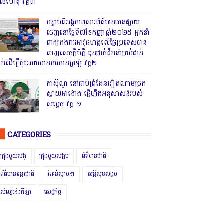
ូលហេតុ វគ្គ៣
បន្ទាប់ពីអង្គភាពសារព័ត៌មានបានផ្សាយ
ចេញនៅថ្ងៃទី៧ខែកញ្ញាឆ្នាំ២០២៥ អ្នកនាំ
ពាក្យកងរាជអាវុធហត្ថលើផ្ទៃប្រទេសបាន
ចេញសេចក្តីបំភ្លឺ ជូនថ្នាក់ដឹកនាំគ្រប់ជាន់
្នាក់ដើម្បីកុំអោយមានការភាន់ច្រឡំ វគ្គ២
កាសុីណូ នៅជាប់ព្រំដែនវៀតណាមច្រក
ស្វាយអាង៉ោង ធ្វើហ្នឹងអនុសាសន៍របស់
សម្ដេច វគ្គ ១
CATEGORIES
ជ្រុងមួយសង្
ជ្រុងមួយសង្គម
ព័ត៌មានជាតិ
ព័ត៌មានអន្តរជាតិ
រិះគន់ស្ថាបនា
សន្តិសុខសង្គម
សិល្បៈនិងកីឡា
សេដ្ឋកិច្ច