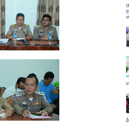
ត
ប
ម
ច
ភ